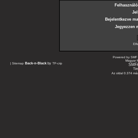
Felhasználó
Jel
Bejelentkezve ma
Jegyezzen 
Elf
Powered by SMF 
Magyar f
Back-n-Black
by
|
Sitemap
TP-crip
SMF
Tin
Az oldal 0.374 más