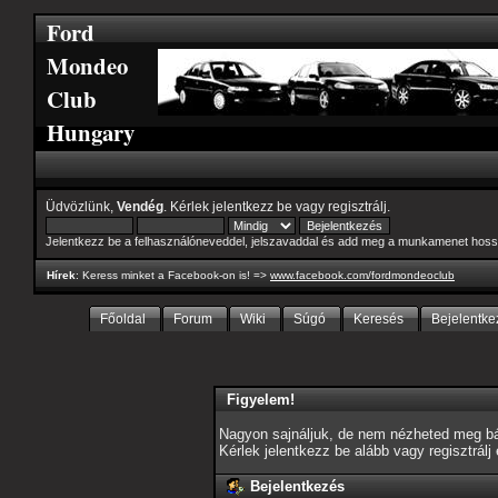
Ford
Mondeo
Club
Hungary
Üdvözlünk,
Vendég
. Kérlek
jelentkezz be
vagy
regisztrálj
.
Jelentkezz be a felhasználóneveddel, jelszavaddal és add meg a munkamenet hoss
Hírek
: Keress minket a Facebook-on is! =>
www.facebook.com/fordmondeoclub
Főoldal
Forum
Wiki
Súgó
Keresés
Bejelentke
Figyelem!
Nagyon sajnáljuk, de nem nézheted meg bár
Kérlek jelentkezz be alább vagy
regisztrálj
Bejelentkezés