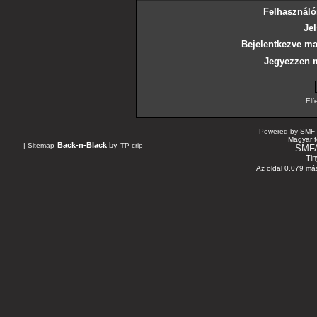
Felhasználó
Jel
Bejelentkezve ma
Jegyezzen 
Elf
Powered by SMF 
Magyar f
Back-n-Black
by
|
Sitemap
TP-crip
SMF
Tin
Az oldal 0.079 más