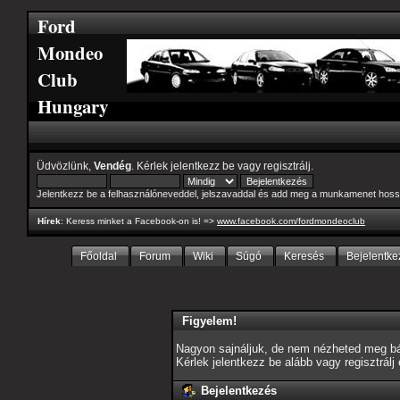
Ford
Mondeo
Club
Hungary
Üdvözlünk,
Vendég
. Kérlek
jelentkezz be
vagy
regisztrálj
.
Jelentkezz be a felhasználóneveddel, jelszavaddal és add meg a munkamenet hoss
Hírek
: Keress minket a Facebook-on is! =>
www.facebook.com/fordmondeoclub
Főoldal
Forum
Wiki
Súgó
Keresés
Bejelentke
Figyelem!
Nagyon sajnáljuk, de nem nézheted meg bár
Kérlek jelentkezz be alább vagy
regisztrálj
Bejelentkezés