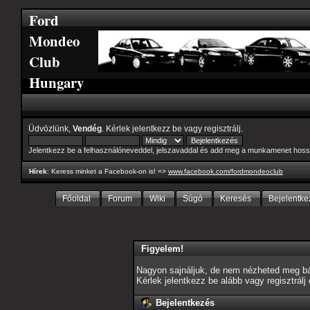
Ford
Mondeo
Club
Hungary
Üdvözlünk,
Vendég
. Kérlek
jelentkezz be
vagy
regisztrálj
.
Jelentkezz be a felhasználóneveddel, jelszavaddal és add meg a munkamenet hoss
Hírek
: Keress minket a Facebook-on is! =>
www.facebook.com/fordmondeoclub
Főoldal
Forum
Wiki
Súgó
Keresés
Bejelentke
Figyelem!
Nagyon sajnáljuk, de nem nézheted meg bár
Kérlek jelentkezz be alább vagy
regisztrálj
Bejelentkezés