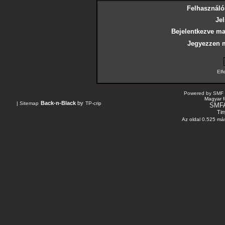
Felhasználó
Jel
Bejelentkezve ma
Jegyezzen 
Elf
Powered by SMF 
Magyar f
Back-n-Black
by
|
Sitemap
TP-crip
SMF
Tin
Az oldal 0.525 más