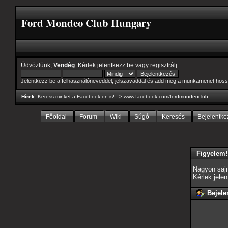
Ford Mondeo Club Hungary
Üdvözlünk,
Vendég
. Kérlek
jelentkezz be
vagy
regisztrálj
.
Jelentkezz be a felhasználóneveddel, jelszavaddal és add meg a munkamenet hoss
Hírek
: Keress minket a Facebook-on is! =>
www.facebook.com/fordmondeoclub
Főoldal
Forum
Wiki
Súgó
Keresés
Bejelentke
Figyelem!
Nagyon sajn
Kérlek jele
Bejele