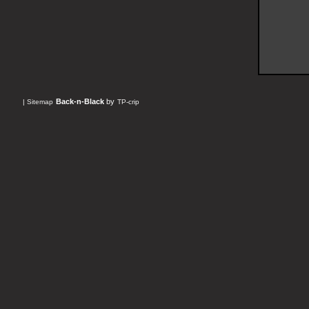
Back-n-Black
by
|
Sitemap
TP-crip