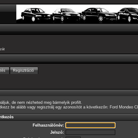
zát
zés
Regisztráció
áljuk, de nem nézheted meg bármelyik profilt.
ntkezz be alább vagy
regisztrálj egy azonosítót
a következőn: Ford Mondeo Cl
ntkezés
Felhasználónév:
Jelszó: