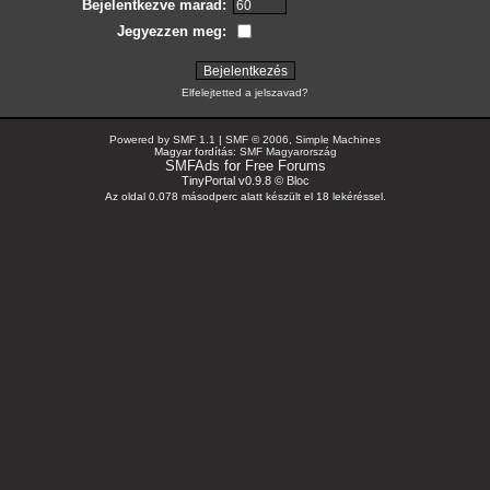
Bejelentkezve marad:
Jegyezzen meg:
Elfelejtetted a jelszavad?
Powered by SMF 1.1
|
SMF © 2006, Simple Machines
Magyar fordítás:
SMF Magyarország
SMFAds
for
Free Forums
TinyPortal v0.9.8 ©
Bloc
Az oldal 0.078 másodperc alatt készült el 18 lekéréssel.