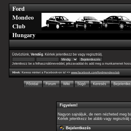
Ford
Mondeo
Club
Hungary
Üdvözlünk,
Vendég
. Kérlek
jelentkezz be
vagy
regisztrálj
.
Jelentkezz be a felhasználóneveddel, jelszavaddal és add meg a munkamenet hoss
Hírek
: Keress minket a Facebook-on is! =>
www.facebook.com/fordmondeoclub
Főoldal
Forum
Wiki
Súgó
Keresés
Bejelentke
Figyelem!
Nagyon sajnáljuk, de nem nézheted meg bár
Kérlek jelentkezz be alább vagy
regisztrálj
Bejelentkezés