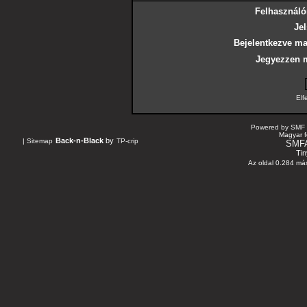
Felhasználó
Jel
Bejelentkezve ma
Jegyezzen 
Elf
Powered by SMF 
Magyar f
Back-n-Black
by
|
Sitemap
TP-crip
SMF
Tin
Az oldal 0.284 más