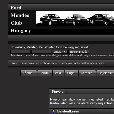
Ford
Mondeo
Club
Hungary
Üdvözlünk,
Vendég
. Kérlek
jelentkezz be
vagy
regisztrálj
.
Jelentkezz be a felhasználóneveddel, jelszavaddal és add meg a munkamenet hoss
Hírek
: Keress minket a Facebook-on is! =>
www.facebook.com/fordmondeoclub
Főoldal
Forum
Wiki
Súgó
Keresés
Bejelentke
Figyelem!
Nagyon sajnáljuk, de nem nézheted meg bár
Kérlek jelentkezz be alább vagy
regisztrálj
Bejelentkezés