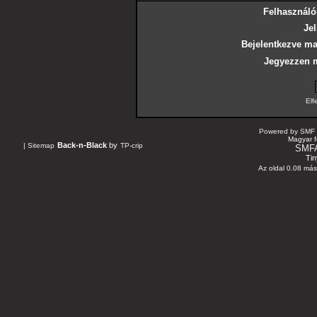
Felhasználó
Jel
Bejelentkezve ma
Jegyezzen 
Elf
Powered by SMF 
Magyar f
Back-n-Black
by
|
Sitemap
TP-crip
SMF
Tin
Az oldal 0.08 máso