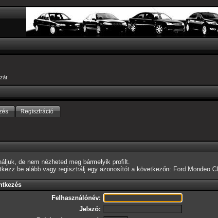
zát
zés
Regisztráció
áljuk, de nem nézheted meg bármelyik profilt.
ntkezz be alább vagy
regisztrálj egy azonosítót
a következőn: Ford Mondeo Cl
ntkezés
Felhasználónév:
Jelszó: