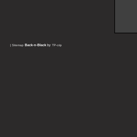
Back-n-Black
by
|
Sitemap
TP-crip