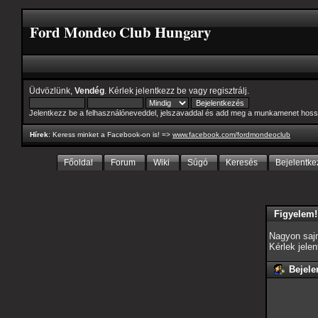
Ford Mondeo Club Hungary
Üdvözlünk,
Vendég
. Kérlek
jelentkezz be
vagy
regisztrálj
.
Jelentkezz be a felhasználóneveddel, jelszavaddal és add meg a munkamenet hoss
Hírek
: Keress minket a Facebook-on is! =>
www.facebook.com/fordmondeoclub
Főoldal
Forum
Wiki
Súgó
Keresés
Bejelentke
Figyelem!
Nagyon sajn
Kérlek jele
Bejele