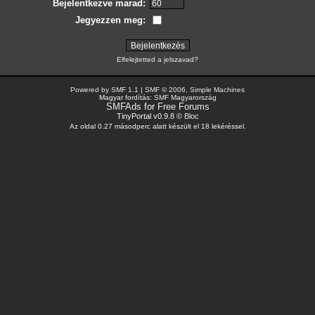
Bejelentkezve marad:
Jegyezzen meg:
Elfelejtetted a jelszavad?
Powered by SMF 1.1
|
SMF © 2006, Simple Machines
Magyar fordítás:
SMF Magyarország
SMFAds
for
Free Forums
TinyPortal v0.9.8 ©
Bloc
Az oldal 0.27 másodperc alatt készült el 18 lekéréssel.