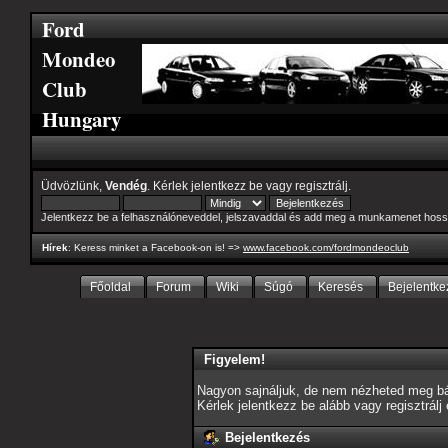
Ford
Mondeo
Club
Hungary
Üdvözlünk,
Vendég
. Kérlek
jelentkezz be
vagy
regisztrálj
.
Jelentkezz be a felhasználóneveddel, jelszavaddal és add meg a munkamenet hoss
Hírek
: Keress minket a Facebook-on is! =>
www.facebook.com/fordmondeoclub
Főoldal
Forum
Wiki
Súgó
Keresés
Bejelentke
Figyelem!
Nagyon sajnáljuk, de nem nézheted meg bár
Kérlek jelentkezz be alább vagy
regisztrálj
Bejelentkezés