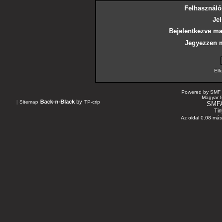
Felhasználó
Jel
Bejelentkezve ma
Jegyezzen 
Elf
Powered by SMF 
Magyar f
Back-n-Black
by
|
Sitemap
TP-crip
SMF
Tin
Az oldal 0.08 máso