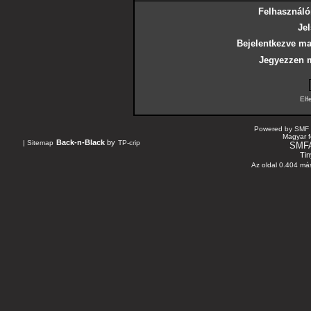
Felhasználó
Jel
Bejelentkezve ma
Jegyezzen 
Elf
Powered by SMF 
Magyar f
Back-n-Black
by
|
Sitemap
TP-crip
SMF
Tin
Az oldal 0.404 más