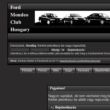
Ford
Mondeo
Club
Hungary
Üdvözlünk,
Vendég
. Kérlek
jelentkezz be
vagy
regisztrálj
.
Jelentkezz be a felhasználóneveddel, jelszavaddal és add meg a munkamenet hoss
Hírek
: Keress minket a Facebook-on is! =>
www.facebook.com/fordmondeoclub
Főoldal
Forum
Wiki
Súgó
Keresés
Bejelentke
Figyelem!
Nagyon sajnáljuk, de nem nézheted meg bár
Kérlek jelentkezz be alább vagy
regisztrálj
Bejelentkezés