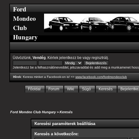
Ford
Mondeo
Club
Hungary
Üdvözlünk,
Vendég
. Kérlek
jelentkezz be
vagy
regisztrálj
.
Jelentkezz be a felhasználóneveddel, jelszavaddal és add meg a munkamenet hoss
Hírek
: Keress minket a Facebook-on is! =>
www.facebook.com/fordmondeoclub
Főoldal
Forum
Wiki
Súgó
Keresés
Bejelentke
Ford Mondeo Club Hungary
>
Keresés
Keresési paraméterek beállítása
Keresés a következőre: