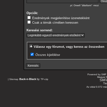
pl.
Orwell "állatfarm" -mozi
Opciók:
Eredmények megjelenítése üzenetekként
Csak a témák címében keressen
Keresési sorrend:
Válassz egy fórumot, vagy keress az összesben
Összes kijelölése
Powered by SMF 
Magyar f
Back-n-Black
by
|
Sitemap
TP-crip
SMF
Tin
Az oldal 0.072 más