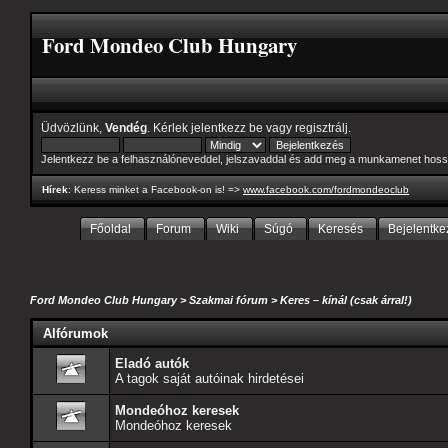
Ford Mondeo Club Hungary
Üdvözlünk,
Vendég
. Kérlek
jelentkezz be
vagy
regisztrálj
.
Jelentkezz be a felhasználóneveddel, jelszavaddal és add meg a munkamenet hoss
Hírek
: Keress minket a Facebook-on is! =>
www.facebook.com/fordmondeoclub
Főoldal
Forum
Wiki
Súgó
Keresés
Bejelentke
Ford Mondeo Club Hungary
>
Szakmai fórum
>
Keres – kínál (csak árral!)
Alfórumok
Eladó autók
A tagok saját autóinak hirdetései
Mondeóhoz keresek
Mondeóhoz keresek