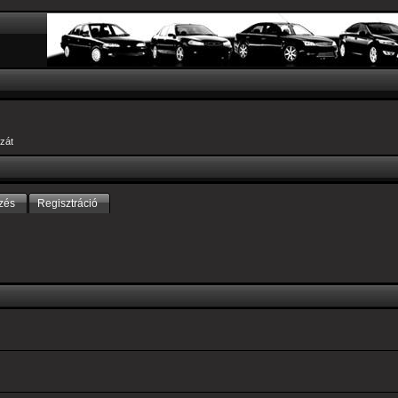
zát
zés
Regisztráció