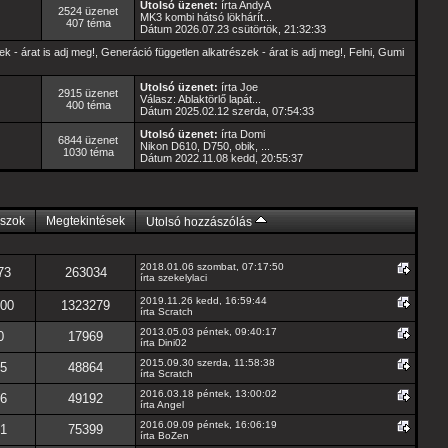
Utolsó üzenet:
írta
AndyA
2524 üzenet
MK3 kombi hátsó lökhárít...
407 téma
Dátum 2026.07.23 csütörtök, 21:32:33
k - árat is adj meg!
,
Generáció független alkatrészek - árat is adj meg!
,
Felni, Gumi
Utolsó üzenet:
írta
Joe
2915 üzenet
Válasz: Ablaktörlő lapát...
400 téma
Dátum 2025.02.12 szerda, 07:54:33
Utolsó üzenet:
írta
Domi
6844 üzenet
Nikon D610, D750, obik, ...
1030 téma
Dátum 2022.11.08 kedd, 20:55:37
szok
Megtekintések
Utolsó hozzászólás
2018.01.06 szombat, 07:17:50
73
263034
írta
szekelylaci
2019.11.26 kedd, 16:59:44
00
1323279
írta
Scratch
2013.05.03 péntek, 09:40:17
0
17969
írta Dini02
2015.09.30 szerda, 11:58:38
5
48864
írta
Scratch
2016.03.18 péntek, 13:00:02
6
49192
írta
Angel
2016.09.09 péntek, 16:06:19
1
75399
írta
BoZen