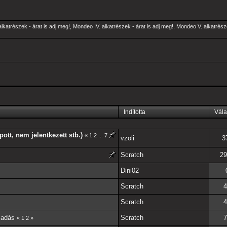
alkatrészek - árat is adj meg!
,
Mondeo IV. alkatrészek - árat is adj meg!
,
Mondeo V. alkatrésze
Indította
Vála
apott, nem jelentkezett stb.)
«
1
2
...
7
vzoli
3
Scratch
29
Dini02
Scratch
4
Scratch
4
sadás
Scratch
7
«
1
2
»