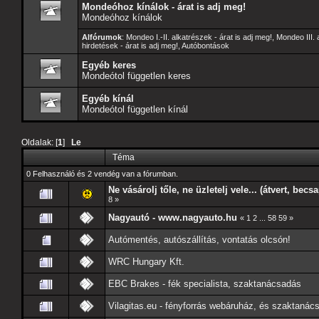
Mondeóhoz kínálok - árat is adj meg!
Mondeóhoz kínálok
Alfórumok
:
Mondeo I.-II. alkatrészek - árat is adj meg!
,
Mondeo III. 
hirdetések - árat is adj meg!
,
Autóbontások
Egyéb keres
Mondeótol független keres
Egyéb kínál
Mondeótol független kínál
Oldalak: [
1
]
Le
Téma
0 Felhasználó és 2 vendég van a fórumban.
Ne vásárolj tőle, ne üzletelj vele... (átvert, becs
8
»
Nagyautó - www.nagyauto.hu
«
1
2
...
58
59
»
Autómentés, autószállítás, vontatás olcsón!
WRC Hungary Kft.
EBC Brakes - fék specialista, szaktanácsadás
Vilagitas.eu - fényforrás webáruház, és szaktanác