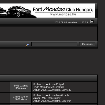
2026.08.08 szombat, 11:20:23
Utolsó üzenet:
írta
Petya1
5401 üzenet
Elado Momdeo MK4 2.0 tdc...
580 téma
Dátum 2025.12.09 kedd, 15:46:39
Utolsó üzenet:
írta
blau4kombi
23604 üzenet
Válasz: MK5 titaniumhoz ...
4868 téma
Dátum 2025.09.29 hétfő, 18:14:04