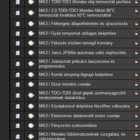
MK3 / TDDI-TDCI Mondeo olaj termosztát javítása
MK3 / 2.0 TDDI-TDCI Mondeo főköri 88°C
termosztát kiváltása 92°C termosztáttal
MK3 / Féltengely állapotfelmérés és újrazsírozás
MK3 / Gyári tempomat utólagos beépítése
MK3 / Fékezés közben remegő kormány
MK3 / Jatco JF506e automata váltó olajfrissítés
MK3 / Jóárasított pótkulcs beszerzése és
programozása
MK3 / Kombi airspring légrugó beépítése
MK3 / Dízel önindító cseréje
MK3 / TDCI-TDDI dízel gépek üzemanyagszűrő
rendszerének átalakítása
MK3 / Középkonzol átépítése fészliftes változatra
MK3 / Elektromos ablakemelő motor cseréje
MK3 / Fényszóró szétszerelése
MK3 / Mondeo hűtőrendszerének vizsgálata, és
célszerszámai