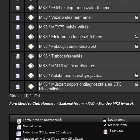
MK3 / EGR szelep - megszakadt menet
MK3 / Vezető ülés nem emel!
MK3 / MTX75 nehéz váltás
MK3 / Elektromos kiegészítő fűtés
MK3 / Fékolajcserélő készülék!
MK3 / Turbócsőrepedés
MK3 / MMT6 váltókar rövidítés
MK3 / Ablakmosó szivattyú javítás
MK3 / Műszercsoport öndiagnosztika és DTC
hibakódlista
Oldalak: [
1
]
2
Fel
Ford Mondeo Club Hungary
>
Szakmai fórum
>
FAQ
>
Mondeo MK3 leírások
Lezárt téma
Téma, amihez hozzászóltál
Kiemelt téma
Normál téma
Szavazás
Aktív téma (Több, mint 15 válasz)
Nagyon aktív téma (Több, mint 25 válasz)