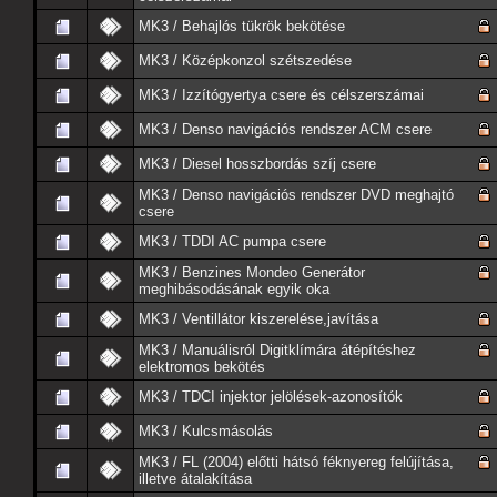
MK3 / Behajlós tükrök bekötése
MK3 / Középkonzol szétszedése
MK3 / Izzítógyertya csere és célszerszámai
MK3 / Denso navigációs rendszer ACM csere
MK3 / Diesel hosszbordás szíj csere
MK3 / Denso navigációs rendszer DVD meghajtó
csere
MK3 / TDDI AC pumpa csere
MK3 / Benzines Mondeo Generátor
meghibásodásának egyik oka
MK3 / Ventillátor kiszerelése,javítása
MK3 / Manuálisról Digitklímára átépítéshez
elektromos bekötés
MK3 / TDCI injektor jelölések-azonosítók
MK3 / Kulcsmásolás
MK3 / FL (2004) előtti hátsó féknyereg felújítása,
illetve átalakítása