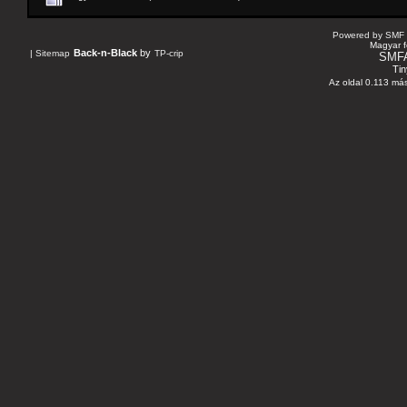
Powered by SMF 
Magyar f
Back-n-Black
by
|
Sitemap
TP-crip
SMF
Tin
Az oldal 0.113 más