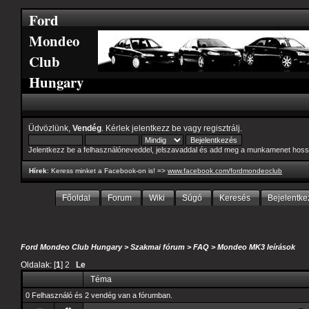
Ford
Mondeo
Club
Hungary
Üdvözlünk,
Vendég
. Kérlek
jelentkezz be
vagy
regisztrálj
.
Jelentkezz be a felhasználóneveddel, jelszavaddal és add meg a munkamenet hoss
Hírek
: Keress minket a Facebook-on is! =>
www.facebook.com/fordmondeoclub
Főoldal
Forum
Wiki
Súgó
Keresés
Bejelentke
Ford Mondeo Club Hungary
>
Szakmai fórum
>
FAQ
>
Mondeo MK3 leírások
Oldalak: [
1
]
2
Le
Téma
0 Felhasználó és 2 vendég van a fórumban.