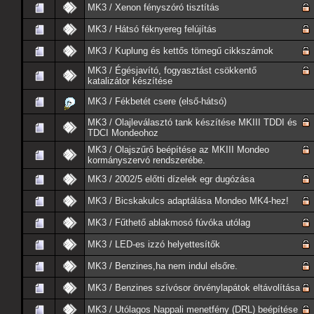
MK3 / Xenon fényszóró tisztítás
MK3 / Hátsó féknyereg felújítás
MK3 / Kuplung és kettős tömegű cikkszámok
MK3 / Égésjavító, fogyasztást csökkentő
katalizátor készítése
MK3 / Fékbetét csere (első-hátsó)
MK3 / Olajleválasztó tank készítése MKIII TDDI és
TDCI Mondeohoz
MK3 / Olajszűrő beépítése az MKIII Mondeo
kormányszervó rendszerébe.
MK3 / 2002/5 előtti dízelek egr dugózása
MK3 / Bicskakulcs adaptálása Mondeo MK4-hez!
MK3 / Fűthető ablakmosó fúvóka utólag
MK3 / LED-es izzó helyettesítők
MK3 / Benzines,ha nem indul elsőre.
MK3 / Benzines szívósor örvénylapátok eltávolítása
MK3 / Utólagos Nappali menetfény (DRL) beépítése