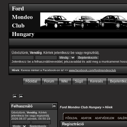
Ford
Mondeo
Club
Hungary
Üdvözlünk,
Vendég
. Kérlek
jelentkezz be
vagy
regisztrálj
.
Jelentkezz be a felhasználóneveddel, jelszavaddal és add meg a munkamenet hoss
Hírek
: Keress minket a Facebook-on is! =>
www.facebook.com/fordmondeoclub
Főoldal
Forum
Wiki
Súgó
Keresés
Bejelentke
Felhasználó
Ford Mondeo Club Hungary
>
Hírek
Üdvözlünk,
Vendég
. Kérlek
jelentkezz be
vagy
regisztrálj
.
FŐOLDAL
ADATOK
ADATVÉDELEM
GALÉR
2026.08.07 péntek, 04:50:19
Regisztráció