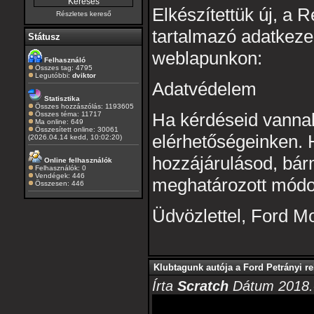
Elkészítettük új, a 
Részletes kereső
tartalmazó adatkezel
Státusz
weblapunkon:
Felhasználó
Összes tag: 4795
Legutóbbi:
dviktor
Adatvédelem
Statisztika
Összes hozzászólás: 1193605
Ha kérdéseid vannak
Összes téma: 11717
Ma online: 649
Összesített online: 30061
elérhetőségeinken. 
(2026.04.14 kedd, 10:02:20)
hozzájárulásod, bárm
Online felhasználók
Felhasználók: 0
Vendégek: 446
meghatározott módo
Összesen: 446
Üdvözlettel, Ford 
Klubtagunk autója a Ford Petrányi r
Írta
Scratch
Dátum 2018.0