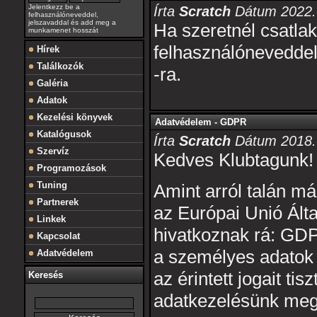
Jelentkezz be a
Írta
Scratch
Dátum 2022.0
felhasználóneveddel,
jelszavaddal és add meg a
Ha szeretnél csatlak
munkamenet hosszát
felhasználóneveddel
Hírek
Találkozók
-ra.
Galéria
Adatok
Kezelési könyvek
Adatvédelem - GDPR
Katalógusok
Írta
Scratch
Dátum 2018.0
Szervíz
Kedves Klubtagunk!
Programozások
Tuning
Amint arról talán már
Partnerek
az Európai Unió Ált
Linkek
hivatkoznak rá: GD
Kapcsolat
a személyes adatok k
Adatvédelem
az érintett jogait ti
Keresés
adatkezelésünk megf