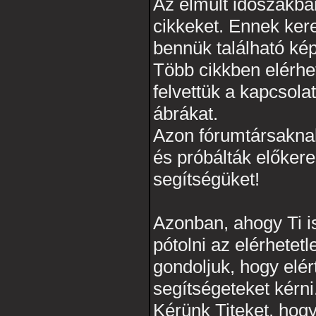
Az elmúlt időszakba
cikkeket. Ennek kere
bennük található kép
Több cikkben elérhet
felvettük a kapcsola
ábrákat.
Azon fórumtársaknak,
és próbálták előker
segítségüket!
Azonban, ahogy Ti is
pótolni az elérhetet
gondoljuk, hogy elér
segítségeteket kérni
Kérünk Titeket, hog