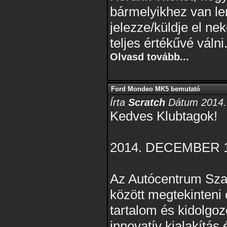
bármelyikhez van le
jelezze/küldje el ne
teljes értékűvé válni
Olvasd tovább...
Ford Mondeo MK5 bemutató
Írta
Scratch
Dátum 2014.1
Kedves Klubtagok!
2014. DECEMBER 
Az Autócentrum Szabó
között megtekinteni 
tartalom és kidolgoz
innovatív kialakítás