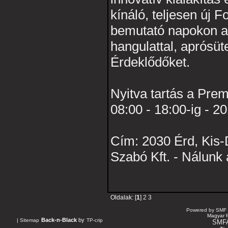
kínáló, teljesen új
bemutató napokon a 
hangulattal, aprósü
Érdeklődőket.
Nyitva tartás a Pre
08:00 - 18:00-ig - 2
Cím: 2030 Érd, Kis-
Szabó Kft. - Nálunk 
Oldalak: [
1
]
2
3
Powered by SMF 
Magyar f
Back-n-Black
by
|
Sitemap
TP-crip
SMF