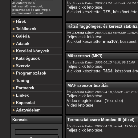
Jelentkezz be a
Írta
Scratch
Dátum 2009.09.24 csütörtök, 08:24:
felhasználóneveddel,
Teljes cikk letöltése.
jelszavaddal és add meg a
A cikket készítette:
TZS
, köszönet érte
munkamenet hosszát
Hírek
Hátsó függőleges, és kereszt stabiliz
Találkozók
Írta
Scratch
Dátum 2009.09.03 csütörtök, 22:52:
Galéria
Teljes cikk letöltése.
A cikket készítette:
misi107
, köszönet 
Adatok
Kezelési könyvek
Műszerteszt (MK3)
Katalógusok
Írta
Scratch
Dátum 2009.06.15 hétfő, 09:25:00
Szervíz
Teljes cikk letöltése.
A cikket készítette:
TáDé
, köszönet ért
Programozások
Tuning
MAF szenzor tisztítás
Partnerek
Írta
Scratch
Dátum 2009.04.10 péntek, 20:12:00
Linkek
Teljes cikk letöltése.
Videó megtekintése. (YouTube)
Kapcsolat
Videó letöltése.
Adatvédelem
Termosztát csere Mondeo III (dízel)
Keresés
Írta
Scratch
Dátum 2009.04.10 péntek, 19:56:27
Teljes cikk letöltése.