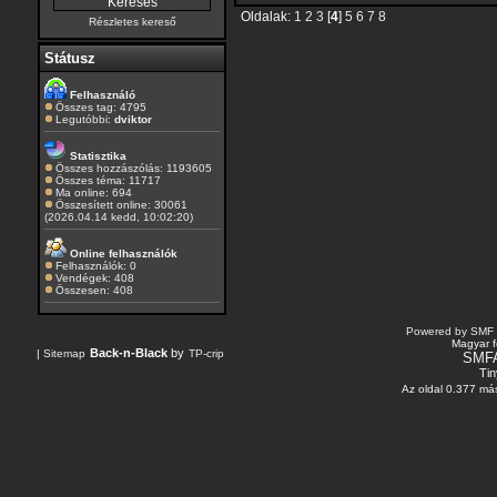
Oldalak:
1
2
3
[
4
]
5
6
7
8
Részletes kereső
Státusz
Felhasználó
Összes tag: 4795
Legutóbbi:
dviktor
Statisztika
Összes hozzászólás: 1193605
Összes téma: 11717
Ma online: 694
Összesített online: 30061
(2026.04.14 kedd, 10:02:20)
Online felhasználók
Felhasználók: 0
Vendégek: 408
Összesen: 408
Powered by SMF 
Magyar f
Back-n-Black
by
|
Sitemap
TP-crip
SMF
Tin
Az oldal 0.377 más