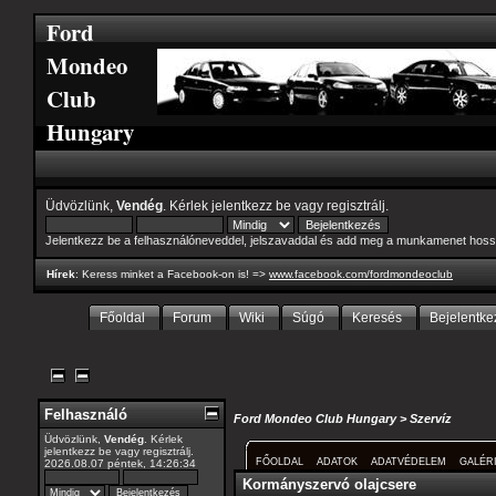
Ford
Mondeo
Club
Hungary
Üdvözlünk,
Vendég
. Kérlek
jelentkezz be
vagy
regisztrálj
.
Jelentkezz be a felhasználóneveddel, jelszavaddal és add meg a munkamenet hoss
Hírek
: Keress minket a Facebook-on is! =>
www.facebook.com/fordmondeoclub
Főoldal
Forum
Wiki
Súgó
Keresés
Bejelentke
Felhasználó
Ford Mondeo Club Hungary
>
Szervíz
Üdvözlünk,
Vendég
. Kérlek
jelentkezz be
vagy
regisztrálj
.
FŐOLDAL
ADATOK
ADATVÉDELEM
GALÉR
2026.08.07 péntek, 14:26:34
Kormányszervó olajcsere