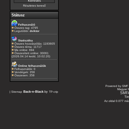
Részletes kereső
Státusz
Felhasználó
Összes tag: 4795
Legutóbbi:
dviktor
Statisztika
Összes hozzászólás: 1193605
Összes téma: 11717
Ma online: 694
Összesített online: 30061
(2026.04.14 kedd, 10:02:20)
Online felhasználók
Felhasználók: 0
Vendégek: 358
Összesen: 358
Powered by SMF 
Magyar f
Back-n-Black
by
|
Sitemap
TP-crip
SMF
Tin
Az oldal 0.077 más