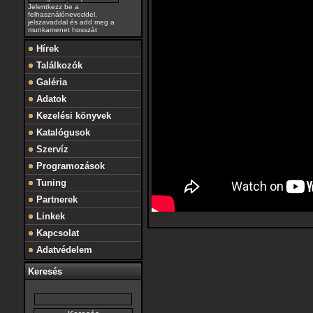
Jelentkezz be a
felhasználóneveddel,
jelszavaddal és add meg a
munkamenet hosszát
Hírek
Találkozók
Galéria
Adatok
Kezelési könyvek
Katalógusok
Szervíz
Programozások
Tuning
Partnerek
Linkek
Kapcsolat
Adatvédelem
Keresés