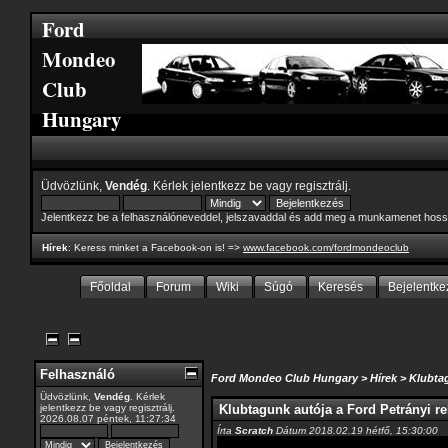
Ford
Mondeo
Club
Hungary
Üdvözlünk,
Vendég
. Kérlek
jelentkezz be
vagy
regisztrálj
.
Jelentkezz be a felhasználóneveddel, jelszavaddal és add meg a munkamenet hoss
Hírek
: Keress minket a Facebook-on is! =>
www.facebook.com/fordmondeoclub
Főoldal
Forum
Wiki
Súgó
Keresés
Bejelentke
Felhasználó
Ford Mondeo Club Hungary
>
Hírek
>
Klubtag
Üdvözlünk,
Vendég
. Kérlek
Klubtagunk autója a Ford Petrányi r
jelentkezz be
vagy
regisztrálj
.
2026.08.07 péntek, 11:27:34
Írta
Scratch
Dátum 2018.02.19 hétfő, 15:30:00