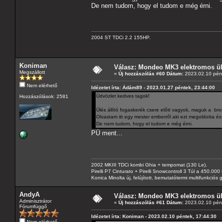
De nem tudom, hogy el tudom e még érni.
2004 ST TDCi 2.2 155HP.
Koniman
Válasz: Mondeo MK3 elektromos ülé
Megszállott
«
Új hozzászólás #60 Dátum:
2023.02.10 pént
Nem elérhető
Idézetet írta: Ádám89 - 2023.01.27 péntek, 23:44:00
Üdvözlet kedves tagok!
Hozzászólások: 2581
Ülés állító fogaskerék csere előtt vagyok, maguk a b
Olvastam itt egy mester emberről aki ezt megoldotta és 
De nem tudom, hogy el tudom e még érni.
PÜ ment...
2002 MKIII TDCi kombi Ghia + tempomat (130 Le).
Pirelli P7 Cinturato + Pirelli Snowcontroll 3 Túl a 450.00
Konica Minolta új, felújított, bemutatótermi multifunkció
AndyA
Válasz: Mondeo MK3 elektromos ülé
Adminisztrátor
«
Új hozzászólás #61 Dátum:
2023.02.10 pént
Fórumfüggő
Idézetet írta: Koniman - 2023.02.10 péntek, 17:44:30
Nem elérhető