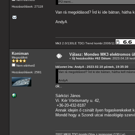
PÜ ment...
Hozzászólások: 27118
Van rá megoldásod? Írd ki ide bátran, hátha k
AndyA
Mk3 2.0/130LE TDCi Trend kombi 2006/11
Koniman
Válasz: Mondeo MK3 elektromos ülé
Megszállott
«
Új hozzászólás #62 Dátum:
2023.04.18 kedd
Nem elérhető
Idézetet írta: AndyA - 2023.02.10 péntek, 19:35:30
Van rá megoldásod? Írd ki ide bátran, hátha kell másna
Hozzászólások: 2581
AndyA
ok..
Sárközi János
Vi. Kér Vörösmarty u. 42,
+36-20-432-8187
Annak idején ő csinált ilyen fogaskerekeket k
Mondd hogy a Szondi utcai másológép szervi
2002 MKIII TDCi kombi Ghia + tempomat (130 Le).