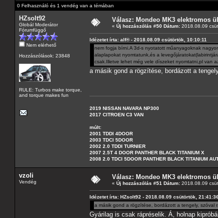
0 Felhasználó és 1 vendég van a témában
HZsolt92
Válasz: Mondeo MK3 elektromos ülé
Globál Moderátor
«
Új hozzászólás #50 Dátum:
2018.08.09 csüt
Fórumfüggő
Idézetet írta: alf® - 2018.08.09 csütörtök, 10:10:11
Nem elérhető
nem fogja bírni.A 3d-s nyotatott műanyagoknak nagyon r
alaplapokat nyomtatunk,és a levegőjáratokat(labirintjár
Hozzászólások: 23848
csak.Illetve lehet még vele díszeket nyomtatni,pl va
a másik gond a rögzítése, bordázott a tengel
RULE: Turbos make torque,
and torque makes fun
2019 NISSAN NAVARA NP300
2017 CITROEN C3 VAN
múlt:
2001 TDDI 4DOOR
2003 TDCI 5DOOR
2002 2.0 TDDI TURNIER
2007 2.5T 4 DOOR PANTHER BLACK TITANIUM X
2008 2.0 TDCI 5DOOR PANTHER BLACK TITANIUM A
vzoli
Válasz: Mondeo MK3 elektromos ülé
Vendég
«
Új hozzászólás #51 Dátum:
2018.08.09 csüt
Idézetet írta: HZsolt92 - 2018.08.09 csütörtök, 21:41:3
a másik gond a rögzítése, bordázott a tengely, szóval 
Gyárilag is csak rápréselik. Á, holnap kipró