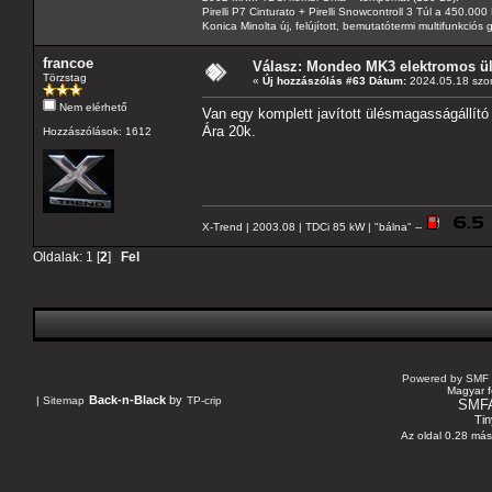
Pirelli P7 Cinturato + Pirelli Snowcontroll 3 Túl a 450.00
Konica Minolta új, felújított, bemutatótermi multifunkció
francoe
Válasz: Mondeo MK3 elektromos ülé
Törzstag
«
Új hozzászólás #63 Dátum:
2024.05.18 szom
Nem elérhető
Van egy komplett javított ülésmagasságállító
Ára 20k.
Hozzászólások: 1612
X-Trend | 2003.08 | TDCi 85 kW | "bálna" --
Oldalak:
1
[
2
]
Fel
Powered by SMF 
Magyar f
Back-n-Black
by
|
Sitemap
TP-crip
SMF
Tin
Az oldal 0.28 máso