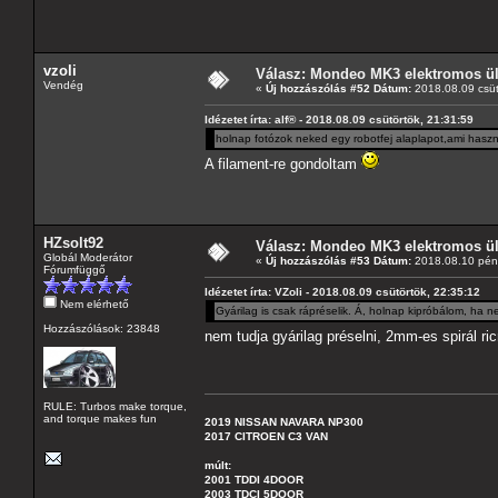
vzoli
Válasz: Mondeo MK3 elektromos ülé
Vendég
«
Új hozzászólás #52 Dátum:
2018.08.09 csüt
Idézetet írta: alf® - 2018.08.09 csütörtök, 21:31:59
holnap fotózok neked egy robotfej alaplapot,ami haszn
A filament-re gondoltam
HZsolt92
Válasz: Mondeo MK3 elektromos ülé
Globál Moderátor
«
Új hozzászólás #53 Dátum:
2018.08.10 pént
Fórumfüggő
Idézetet írta: VZoli - 2018.08.09 csütörtök, 22:35:12
Nem elérhető
Gyárilag is csak rápréselik. Á, holnap kipróbálom, ha 
Hozzászólások: 23848
nem tudja gyárilag préselni, 2mm-es spirál r
RULE: Turbos make torque,
and torque makes fun
2019 NISSAN NAVARA NP300
2017 CITROEN C3 VAN
múlt:
2001 TDDI 4DOOR
2003 TDCI 5DOOR