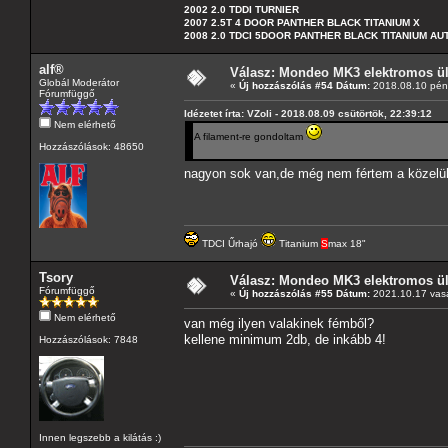
2002 2.0 TDDI TURNIER
2007 2.5T 4 DOOR PANTHER BLACK TITANIUM X
2008 2.0 TDCI 5DOOR PANTHER BLACK TITANIUM A
alf®
Válasz: Mondeo MK3 elektromos ülé
Globál Moderátor
«
Új hozzászólás #54 Dátum:
2018.08.10 pént
Fórumfüggő
Idézetet írta: VZoli - 2018.08.09 csütörtök, 22:39:12
Nem elérhető
A filament-re gondoltam
Hozzászólások: 48650
nagyon sok van,de még nem fértem a közelü
TDCI Űrhajó
Titanium
S
max 18"
Tsory
Válasz: Mondeo MK3 elektromos ülé
Fórumfüggő
«
Új hozzászólás #55 Dátum:
2021.10.17 vasá
Nem elérhető
van még ilyen valakinek fémből?
kellene minimum 2db, de inkább 4!
Hozzászólások: 7848
Innen legszebb a kilátás :)