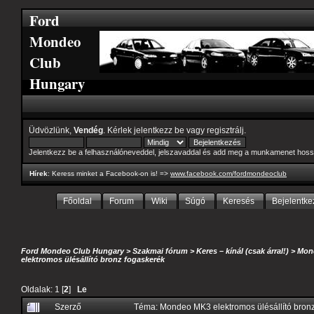
Ford
Mondeo
Club
Hungary
Üdvözlünk,
Vendég
. Kérlek
jelentkezz be
vagy
regisztrálj
.
Jelentkezz be a felhasználóneveddel, jelszavaddal és add meg a munkamenet hoss
Hírek
: Keress minket a Facebook-on is! =>
www.facebook.com/fordmondeoclub
Főoldal
Forum
Wiki
Súgó
Keresés
Bejelentke
Ford Mondeo Club Hungary
>
Szakmai fórum
>
Keres – kínál (csak árral!)
>
Mond
elektromos ülésállító bronz fogaskerék
Oldalak:
1
[
2
]
Le
Szerző
Téma: Mondeo MK3 elektromos ülésállító bron