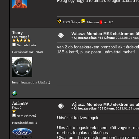
Főleg úgy,hogy a fórumtárs leregelt azóta a f
TDCI Űrhajó
Titanium
S
max 18"
Tsory
Válasz: Mondeo MK3 elektromos ülé
Fórumfüggő
«
Új hozzászólás #58 Dátum:
2022.05.08 vasá
Nem elérhető
van 2 db fogaskerekem bronzból! akit érdekel j
18E a kettő, plusz posta. utánvéttel mehet!
Hozzászólások: 7848
Innen legszebb a kilátás :)
Ádám89
Válasz: Mondeo MK3 elektromos ülé
Kezdő
«
Új hozzászólás #59 Dátum:
2023.01.27 pént
Nem elérhető
Üdvözlet kedves tagok!
Hozzászólások: 1
Ülés állító fogaskerék csere előtt vagyok, 
mert esztergálás szükséges.
Olvastam itt egy mester emberről aki ezt meg