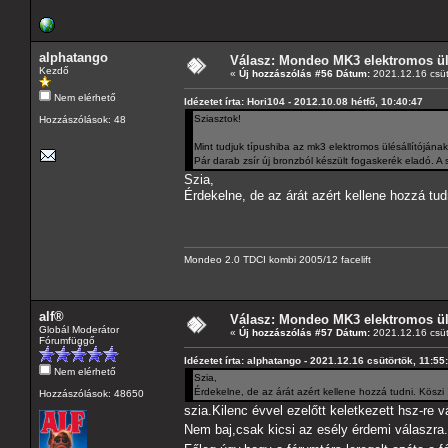
alphatango
Válasz: Mondeo MK3 elektromos ülé
Kezdő
«
Új hozzászólás #56 Dátum:
2021.12.16 csüt
Nem elérhető
Idézetet írta: Hori104 - 2012.10.08 hétfő, 10:40:47
Sziasztok!
Hozzászólások: 48
Mint tudjuk típushiba az mk3 elektromos ülésállítójána
Pár darab zsír új bronzból készült fogaskerék eladó. A 
Szia,
Érdekelne, de az árát azért kellene hozzá tud
Mondeo 2.0 TDCI kombi 2005/12 facelift
alf®
Válasz: Mondeo MK3 elektromos ülé
Globál Moderátor
«
Új hozzászólás #57 Dátum:
2021.12.16 csüt
Fórumfüggő
Idézetet írta: alphatango - 2021.12.16 csütörtök, 11:55
Nem elérhető
Szia,
Érdekelne, de az árát azért kellene hozzá tudni. Köszi 
Hozzászólások: 48650
szia.Kilenc évvel ezelőtt keletkezett hsz-re vá
Nem baj,csak kicsi az esély érdemi válaszra