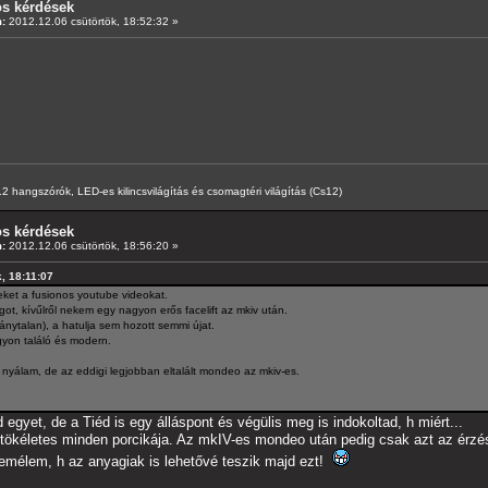
os kérdések
:
2012.12.06 csütörtök, 18:52:32 »
hangszórók, LED-es kilincsvilágítás és csomagtéri világítás (Cs12)
os kérdések
:
2012.12.06 csütörtök, 18:56:20 »
k, 18:11:07
et a fusionos youtube videokat.
t, kívűlről nekem egy nagyon erős facelift az mkiv után.
ánytalan), a hatulja sem hozott semmi újat.
agyon találó és modern.
 nyálam, de az eddigi legjobban eltalált mondeo az mkiv-es.
gyet, de a Tiéd is egy álláspont és végülis meg is indokoltad, h miért...
ökéletes minden porcikája. Az mkIV-es mondeo után pedig csak azt az érzés
remélem, h az anyagiak is lehetővé teszik majd ezt!