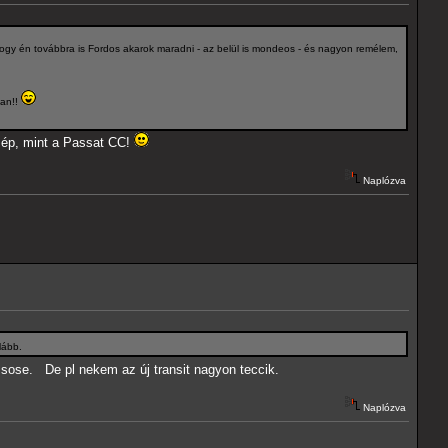
ogy én továbbra is Fordos akarok maradni - az belül is mondeos - és nagyon remélem,
lan!!
szép, mint a Passat CC!
Naplózva
lább.
sose. De pl nekem az új transit nagyon teccik.
Naplózva