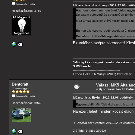
Nem elérhető
Idézetet írta: doszi_zeg - 2012.12.06 csütö
Hát nem tudom, én nem értek Veled egyet, d
Hozzászólások: 2763
De sztem gyönyörű és egyszerűen tökélete
h az anyagiak is lehetővé teszik majd ezt
Én már alig várom, beülhessek az új mondib
Remélem minél előbb legalább egy teszt v
Ez valóban szépre sikeredett! Kics
"Mindig kész vagyok tanulni, de azt nem 
S.W.Churchill
----------------------------------------------------
Lancia Delta 1.6 Multijet (2011) #szarolasz
Dentcraft
Válasz: MK5 Általán
Fórumfüggő
«
Új hozzászólás #6 Dátum
Nem elérhető
Idézetet írta: Ervin - 2012.12.06 csütörtök
Hozzászólások: 5942
Egyetértek!!! Mérföldekkel szebb lesz min
Na ezért lehet minden kocsit elad
«
Utoljára szerkesztve: 2012.12.06 csütörtök
2.2 Tdci 5 ajtós 2006