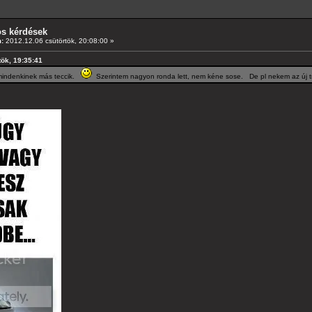
os kérdések
:
2012.12.06 csütörtök, 20:08:00 »
rtök, 19:35:41
t mindenkinek más teccik.
Szerintem nagyon ronda lett, nem kéne sose. De pl nekem az új tr