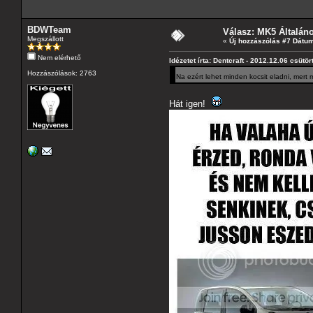
BDWTeam
Válasz: MK5 Általán
Megszállott
«
Új hozzászólás #7 Dátum
Nem elérhető
Idézetet írta: Dentcraft - 2012.12.06 csütö
Hozzászólások: 2763
Na ezért lehet minden kocsit eladni, mer
Hát igen!