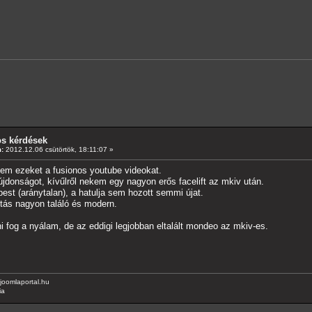
os kérdések
:
2012.12.06 csütörtök, 18:11:07 »
m ezeket a fusionos youtube videokat.
donságot, kívűlről nekem egy nagyon erős facelift az mkiv után.
est (aránytalan), a hatulja sem hozott semmi újat.
kítás nagyon találó és modern.
i fog a nyálam, de az eddigi legjobban eltalált mondeo az mkiv-es.
joomlaportal.hu
ia