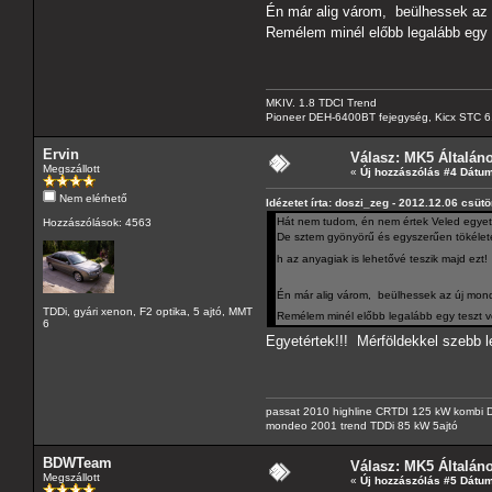
Én már alig várom, beülhessek az új
Remélem minél előbb legalább egy 
MKIV. 1.8 TDCI Trend
Pioneer DEH-6400BT fejegység, Kicx STC 6.2 
Ervin
Válasz: MK5 Általán
Megszállott
«
Új hozzászólás #4 Dátum
Nem elérhető
Idézetet írta: doszi_zeg - 2012.12.06 csütö
Hát nem tudom, én nem értek Veled egyet, d
Hozzászólások: 4563
De sztem gyönyörű és egyszerűen tökélete
h az anyagiak is lehetővé teszik majd ezt
Én már alig várom, beülhessek az új mondib
TDDi, gyári xenon, F2 optika, 5 ajtó, MMT
Remélem minél előbb legalább egy teszt v
6
Egyetértek!!! Mérföldekkel szebb l
passat 2010 highline CRTDI 125 kW kombi
mondeo 2001 trend TDDi 85 kW 5ajtó
BDWTeam
Válasz: MK5 Általán
Megszállott
«
Új hozzászólás #5 Dátum