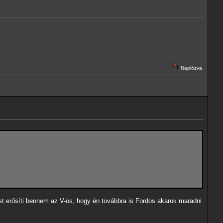
Naplózva
t erősíti bennem az V-ös, hogy én továbbra is Fordos akarok maradni