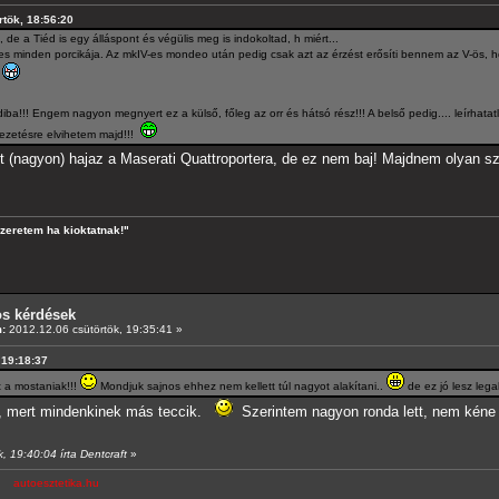
rtök, 18:56:20
e a Tiéd is egy álláspont és végülis meg is indokoltad, h miért...
s minden porcikája. Az mkIV-es mondeo után pedig csak azt az érzést erősíti bennem az V-ös, h
!
a!!! Engem nagyon megnyert ez a külső, főleg az orr és hátsó rész!!! A belső pedig.... leírhatat
ezetésre elvihetem majd!!!
it (nagyon) hajaz a Maserati Quattroportera, de ez nem baj! Majdnem olyan 
szeretem ha kioktatnak!"
os kérdések
:
2012.12.06 csütörtök, 19:35:41 »
, 19:18:37
t a mostaniak!!!
Mondjuk sajnos ehhez nem kellett túl nagyot alakítani..
de ez jó lesz lega
ni, mert mindenkinek más teccik.
Szerintem nagyon ronda lett, nem kéne 
, 19:40:04 írta Dentcraft
»
/9
autoesztetika.hu