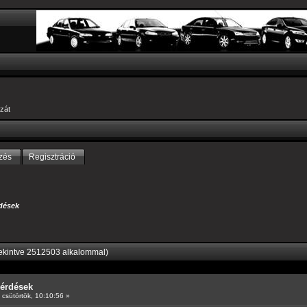
zát
zés
Regisztráció
dések
ekintve 2512503 alkalommal)
kérdések
csütörtök, 10:10:56 »