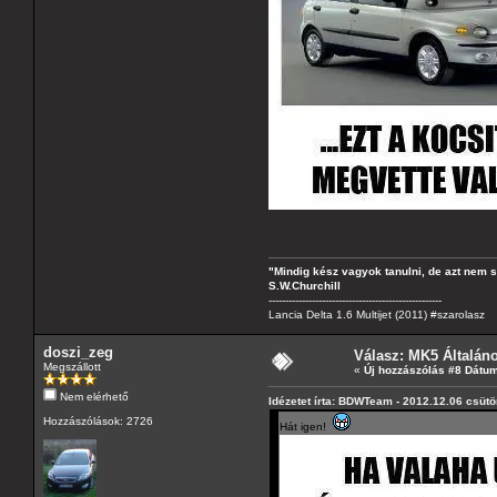
"Mindig kész vagyok tanulni, de azt nem 
S.W.Churchill
----------------------------------------------------
Lancia Delta 1.6 Multijet (2011) #szarolasz
doszi_zeg
Válasz: MK5 Általán
Megszállott
«
Új hozzászólás #8 Dátum
Nem elérhető
Idézetet írta: BDWTeam - 2012.12.06 csütö
Hozzászólások: 2726
Hát igen!