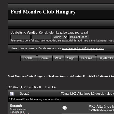
Ford Mondeo Club Hungary
Üdvözlünk,
Vendég
. Kérlek
jelentkezz be
vagy
regisztrálj
.
Jelentkezz be a felhasználóneveddel, jelszavaddal és add meg a munkamenet hoss
Hírek
: Keress minket a Facebook-on is! =>
www.facebook.com/fordmondeoclub
Főoldal
Forum
Wiki
Súgó
Keresés
Bejelentke
Ford Mondeo Club Hungary
>
Szakmai fórum
>
Mondeo V.
>
MK5 Általános kér
Oldalak: [
1
]
2
3
4
5
6
7
8
...
114
Le
Szerző
Téma: MK5 Általános kérdések (Megt
0 Felhasználó és 14 vendég van a témában
Scratch
MK5 Általános 
Adminisztrátor
«
Dátum:
2012.12.06 
Fórumfüggő