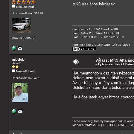
MK5 Általános kérdések
Nem elérhető
Hozzászólások: 37318
Ford Focus 1.6 16V Trend, 2009
Ford C-Max 2.0 Hybrid SEL, 2013
Ford Puma 1.0 mHEV Titanium, 2025
www.mondeo.hu
---
Ford Mondeo 2.0 16V Ghia, 145LE, 2004
mbdeb
Válasz: MK5 Általán
Haladó
«
Új hozzászólás #1 Dátum
Nem elérhető
Hat megmondom őszintén nézegette
Nekem nem hozott a külső semmi új
Hozzászólások: 426
Az orr túl nagy a fényszórókhoz kép
Belülről szintén. Bár a belső átala
Ha élőbe látok egyet biztos csorogn
Olcsó minőségi tárhely honlapodnak
->
www.
Mondeo MKIV 2008 | 1.8 TDCi | 125LE | Gh