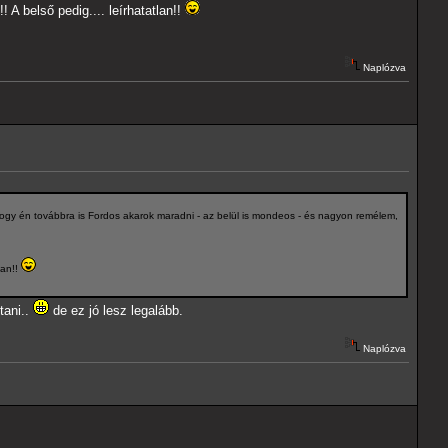
A belső pedig.... leírhatatlan!!
Naplózva
ogy én továbbra is Fordos akarok maradni - az belül is mondeos - és nagyon remélem,
lan!!
tani..
de ez jó lesz legalább.
Naplózva