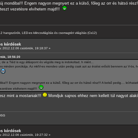
 mondiba!!! Engem nagyon megnyert ez a külső, főleg az orr és hátsó rész!!! 
teszt vezetésre elvihetem majd!!!
hangszórók, LED-es kilincsvilágítás és csomagtéri világítás (Cs12)
os kérdések
:
2012.12.06 csütörtök, 19:18:37 »
rtök, 18:56:20
e a Tiéd is egy álláspont és végülis meg is indokoltad, h miért...
s minden porcikája. Az mkIV-es mondeo után pedig csak azt az érzést erősíti bennem az V-ös, h
!
a!!! Engem nagyon megnyert ez a külső, főleg az orr és hátsó rész!!! A belső pedig.... leírhatat
ezetésre elvihetem majd!!!
esz mint a mostaniak!!!
Mondjuk sajnos ehhez nem kellett túl nagyot alakí
 DSG
os kérdések
:
2012.12.06 csütörtök, 19:27:32 »