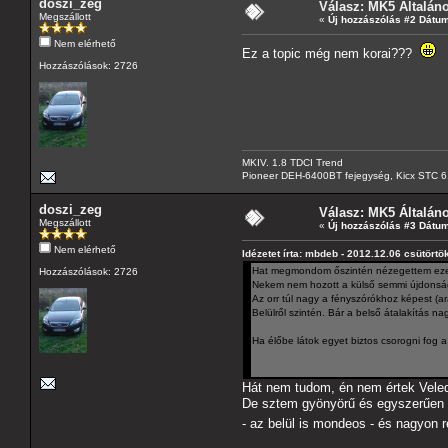
doszi_zeg
Válasz: MK5 Általán
Megszállott
«
Új hozzászólás #2 Dátum
Nem elérhető
Ez a topic még nem korai???
Hozzászólások: 2726
MKIV. 1.8 TDCI Trend
Pioneer DEH-6400BT fejegység, Kicx STC 6.2 
doszi_zeg
Válasz: MK5 Általán
Megszállott
«
Új hozzászólás #3 Dátum
Nem elérhető
Idézetet írta: mbdeb - 2012.12.06 csütörtö
Hat megmondom őszintén nézegettem ezek
Hozzászólások: 2726
Nekem nem hozott a külső semmi újdonságo
Az orr túl nagy a fényszórókhoz képest (ar
Belülről szintén. Bár a belső átalakítás n
Ha élőbe látok egyet biztos csorogni fog a
Hát nem tudom, én nem értek Veled e
De sztem gyönyörű és egyszerűen t
- az belül is mondeos - és nagyon 