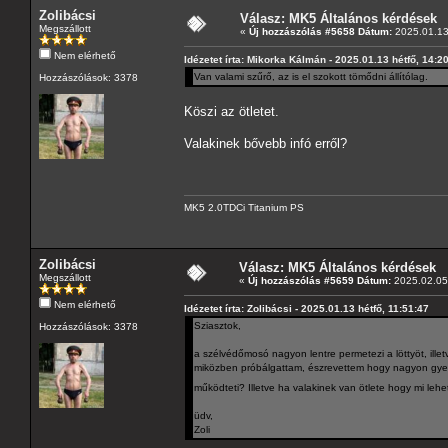
Zolibácsi
Válasz: MK5 Általános kérdések
Megszállott
«
Új hozzászólás #5658 Dátum:
2025.01.13 
Nem elérhető
Idézetet írta: Mikorka Kálmán - 2025.01.13 hétfő, 14:2
Van valami szűrő, az is el szokott tömődni állítólag.
Hozzászólások: 3378
Köszi az ötletet.
Valakinek bővebb infó erről?
MK5 2.0TDCi Titanium PS
Zolibácsi
Válasz: MK5 Általános kérdések
Megszállott
«
Új hozzászólás #5659 Dátum:
2025.02.05 
Nem elérhető
Idézetet írta: Zolibácsi - 2025.01.13 hétfő, 11:51:47
Sziasztok,
Hozzászólások: 3378
a szélvédőmosó nagyon lentre permetezi a löttyöt, ill
miközben próbálgattam, észrevettem hogy nagyon gyen
működteti? Illetve ha valakinek van ötlete hogy mi le
üdv,
Zoli