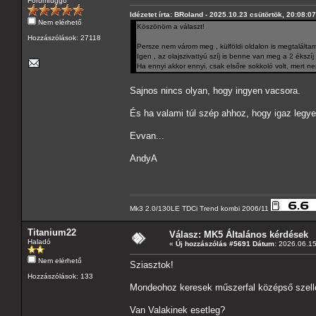
Fórumfüggő
Idézetet írta: BRoland - 2025.10.23 csütörtök, 20:08:07
Nem elérhető
Köszönöm a választ!
Hozzászólások: 27118
Persze nem várom meg , külföldi oldalon is megtalálta
Igen , az olajszivattyú szíj is benne van meg a 2 ékszíj 
Ha ennyi akkor ennyi, csak elsőre sokkoló volt, mert ne
Sajnos nincs olyan, hogy ingyen vacsora.
És ha valami túl szép ahhoz, hogy igaz legyen
Evvan...
AndyA
Mk3 2.0/130LE TDCi Trend kombi 2006/11
Titanium22
Válasz: MK5 Általános kérdések
Haladó
«
Új hozzászólás #5691 Dátum:
2026.06.15 
Nem elérhető
Sziasztok!
Hozzászólások: 133
Mondeohoz keresek műszerfal középső szel
Van Valakinek esetleg?