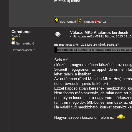
mintha új lenne.
TDCI Űrhajó
Titanium
S
max 18"
Coredump
Válasz: MK5 Általános kérdések
Kezdő
«
Új hozzászólás #5661 Dátum:
2025.02.15 
Nem elérhető
Idézetet írta: alf® - 2024.06.24 hétfő, 16:51:17
regisztrálod az autódat a fordpass appban, és ott ezt i
Hozzászólások: 6
Szia Alf,
először is nagyon szépen köszönöm az eddigi
Sikerült megugranom az appot, de én nem lát
lehet találni a listában....
Az autómban (Ford Mondeo MKV. Hev) nemsok
(lehet tévedek - javits ki kérlek)
Ezzel kapcsolatban keresnék megbizható, korr
Nem fontos márkaszerviz, de talán nem árt ha
nem olyan lenne mint a nagy Ford márkaszer
(amit én megoldok 50k-ból és nem csak az ola
Ha valaki tud megbizható, korrket szervizt ké
Nagyon szépen köszönöm előre is.