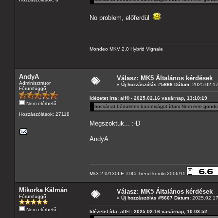
No problem, előferdül
Mondeo MKV 2.0 Hybrid Vignale
AndyA
Válasz: MK5 Általános kérdések
Adminisztrátor
«
Új hozzászólás #5666 Dátum:
2025.02.17 
Fórumfüggő
Idézetet írta: alf® - 2025.02.16 vasárnap, 13:10:19
Nem elérhető
bocsánat,bődületes baromságot írtam.Nem erre gondol
Hozzászólások: 27118
Megszoktuk... :-D
AndyA
Mk3 2.0/130LE TDCi Trend kombi 2006/11
Mikorka Kálmán
Válasz: MK5 Általános kérdések
Fórumfüggő
«
Új hozzászólás #5667 Dátum:
2025.02.17 
Nem elérhető
Idézetet írta: alf® - 2025.02.16 vasárnap, 10:03:52