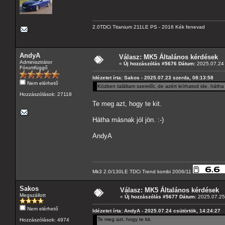
2.0TDCi Titanium 211LE PS - 2016 Kék fenevad
AndyA
Válasz: MK5 Általános kérdések
Adminisztrátor
«
Új hozzászólás #5676 Dátum:
2025.07.24 
Fórumfüggő
Idézetet írta: Sakos - 2025.07.23 szerda, 08:13:58
Nem elérhető
Közben találtam szerelőt, de azért leírhatod ide, hátha
Hozzászólások: 27118
Te meg azt, hogy te kit.
Hátha másnak jól jön. :-)
AndyA
Mk3 2.0/130LE TDCi Trend kombi 2006/11
Sakos
Válasz: MK5 Általános kérdések
Megszállott
«
Új hozzászólás #5677 Dátum:
2025.07.25 
Nem elérhető
Idézetet írta: AndyA - 2025.07.24 csütörtök, 14:24:27
Te meg azt, hogy te kit.
Hozzászólások: 4974