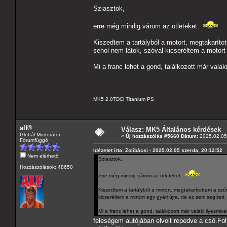
Sziasztok,
erre még mindig várom az ötleteket.
Kiszedtem a tartályból a motort, megtakarítot
sehol nem látok, szóval kicseréltem a motort 
Mi a franc lehet a gond, találkozott már valak
MK5 2.0TDCi Titanium PS
alf®
Válasz: MK5 Általános kérdések
Globál Moderátor
«
Új hozzászólás #5660 Dátum:
2025.02.05 
Fórumfüggő
Idézetet írta: Zolibácsi - 2025.02.05 szerda, 20:12:52
Nem elérhető
Sziasztok,
Hozzászólások: 48650
erre még mindig várom az ötleteket.
Kiszedtem a tartályból a motort, megtakarítottam a szűr
kicseréltem a motort egy gyári újra, de ez sem segített.
Mi a franc lehet a gond, találkozott már valaki ilyesmive
feleségem autójában elvolt repedve a cső.Fol