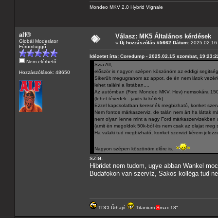
Mondeo MKV 2.0 Hybrid Vignale
alf®
Válasz: MK5 Általános kérdések
Globál Moderátor
«
Új hozzászólás #5662 Dátum:
2025.02.16 
Fórumfüggő
Idézetet írta: Coredump - 2025.02.15 szombat, 19:23:2
Nem elérhető
Szia Alf,
először is nagyon szépen köszönöm az eddigi segitség
Hozzászólások: 48650
Sikerült megugranom az appot, de én nem látok vezérlé
lehet találni a listában....
Az autómban (Ford Mondeo MKV. Hev) nemsokára 150.0
(lehet tévedek - javits ki kérlek)
Ezzel kapcsolatban keresnék megbizható, korrket szervi
Nem fontos márkaszerviz, de talán nem árt ha láttak má
nem olyan lenne mint a nagy Ford márkaszervizekben 
(amit én megoldok 50k-ból és nem csak az olajat meg szű
Ha valaki tud megbizható, korrket szervizt kérem jelezz
Nagyon szépen köszönöm előre is.
szia.
Hibridet nem tudom, ugye abban Wankel moci 
Budafokon van szervíz, Sakos kolléga tud ne
TDCI Űrhajó
Titanium
S
max 18"