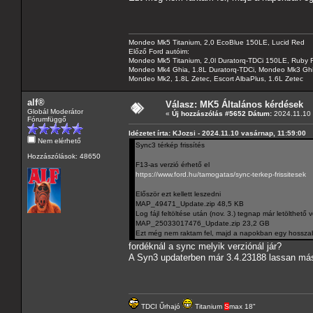
Mondeo Mk5 Titanium, 2,0 EcoBlue 150LE, Lucid Red
Előző Ford autóim:
Mondeo Mk5 Titanium, 2,0l Duratorq-TDCi 150LE, Ruby 
Mondeo Mk4 Ghia, 1.8L Duratorq-TDCi, Mondeo Mk3 Ghia
Mondeo Mk2, 1.8L Zetec, Escort AlbaPlus, 1.6L Zetec
alf®
Válasz: MK5 Általános kérdések
Globál Moderátor
«
Új hozzászólás #5652 Dátum:
2024.11.10 
Fórumfüggő
Idézetet írta: KJozsi - 2024.11.10 vasárnap, 11:59:00
Nem elérhető
Sync3 térkép frissítés
Hozzászólások: 48650
F13-as verzió érhető el
https://www.ford.hu/tamogatas/sync-terkep-frissitesek
Először ezt kellett leszedni
MAP_49471_Update.zip 48,5 KB
Log fájl feltöltése után (nov. 3.) tegnap már letölthető vo
MAP_25033017476_Update.zip 23,2 GB
Ezt még nem raktam fel, majd a napokban egy hossza
fordéknál a sync melyik verziónál jár?
A Syn3 updaterben már 3.4.23188 lassan másf
TDCI Űrhajó
Titanium
S
max 18"