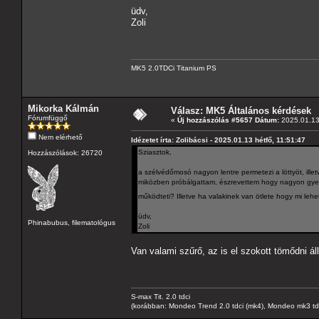
üdv,
Zoli
MK5 2.0TDCi Titanium PS
Mikorka Kálmán
Válasz: MK5 Általános kérdések
Fórumfüggő
«
Új hozzászólás #5657 Dátum:
2025.01.13 
Nem elérhető
Idézetet írta: Zolibácsi - 2025.01.13 hétfő, 11:51:47
Sziasztok,
Hozzászólások: 26720
a szélvédőmosó nagyon lentre permetezi a löttyöt, ill
miközben próbálgattam, észrevettem hogy nagyon gyen
működteti? Illetve ha valakinek van ötlete hogy mi le
üdv,
Phinabubus, filematológus
Zoli
Van valami szűrő, az is el szokott tömődni áll
S-max Tit. 2.0 tdci
(korábban: Mondeo Trend 2.0 tdci (mk4), Mondeo mk3 tdci, 