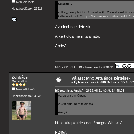
Nem elérhető
Sziasztok,
Hozzászólások: 27118
volt egy komplett EGR cserélve kb. 2 évvel ezelőtt, de
kellene elindulni?
https://kepkuldes.com/image/tHkK4t
Az oldal nem létezik
A kért oldal nem található.
AndyA
Mk3 2.0/130LE TDCi Trend kombi 2006/11
Zolibácsi
Válasz: MK5 Általános kérdések
Megszállott
«
Új hozzászólás #5680 Dátum:
2025.08.22 
Nem elérhető
Idézetet írta: AndyA - 2025.08.11 hétfő, 14:48:08
Az oldal nem létezik
Hozzászólások: 3378
A kért oldal nem található.
AndyA
https://kepkuldes.com/image/tWhFwfZ
P245A