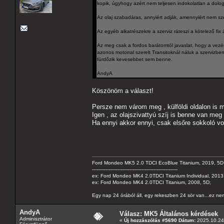
kopik, úgyhogy azért nem teljesen indokolatlan a dolog
Az olaj szabadáras, annyiért adják, amennyiért nem szé
Az egyéb alkatrészekre a szerviz ráteszi a kötelező fix
Az meg csak a fordos barátomtól javaslat, hogy a vezérmű
azonos motorral szerelt Transitoknál náluk a szervizben
fürdőzik kevesebbet sem benne.
AndyA
Köszönöm a választ!
Persze nem várom meg , külföldi oldalon is 
Igen , az olajszivattyú szíj is benne van meg 
Ha ennyi akkor ennyi, csak elsőre sokkoló vo
Ford Mondeo MK5 2.0 TDCI EcoBlue Titanium, 2019, 5D
---------------------------------------------------------
ex: Ford Mondeo MK4 2.0TDCI Titanium Individual, 2013,
ex: Ford Mondeo MK4 2.0TDCI Titanium, 2008, 5D;
Egy nap 24 órából áll, egy rekeszben 24 sör van...ez nem
AndyA
Válasz: MK5 Általános kérdések
Adminisztrátor
«
Új hozzászólás #5690 Dátum:
2025.10.24 