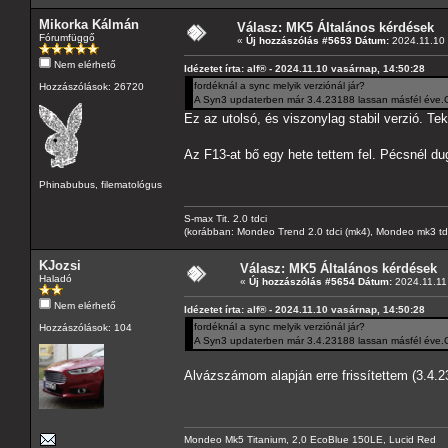
Mikorka Kálmán
Válasz: MK5 Általános kérdések
Fórumfüggő
«
Új hozzászólás #5653 Dátum:
2024.11.10 
Nem elérhető
Idézetet írta: alf® - 2024.11.10 vasárnap, 14:50:28
fordéknál a sync melyik verziónál jár?
Hozzászólások: 26720
A Syn3 updaterben már 3.4.23188 lassan másfél éve.Cso
Ez az utolsó, és viszonylag stabil verzió. T
Az F13-at bő egy hete tettem fel. Pécsnél d
Phinabubus, filematológus
S-max Tit. 2.0 tdci
(korábban: Mondeo Trend 2.0 tdci (mk4), Mondeo mk3 tdci, 
KJozsi
Válasz: MK5 Általános kérdések
Haladó
«
Új hozzászólás #5654 Dátum:
2024.11.11 
Nem elérhető
Idézetet írta: alf® - 2024.11.10 vasárnap, 14:50:28
fordéknál a sync melyik verziónál jár?
Hozzászólások: 104
A Syn3 updaterben már 3.4.23188 lassan másfél éve.Cso
Alvázszámom alapján erre frissítettem (3.4.23
Mondeo Mk5 Titanium, 2,0 EcoBlue 150LE, Lucid Red