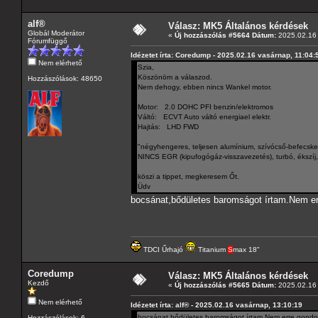
alf®
Válasz: MK5 Általános kérdések
Globál Moderátor
«
Új hozzászólás #5664 Dátum:
2025.02.16 
Fórumfüggő
Idézetet írta: Coredump - 2025.02.16 vasárnap, 11:04:
Nem elérhető
Szia,
Köszönöm a válaszod.
Hozzászólások: 48650
Nem dehogy, ebben nincs Wankel motor.
Motor: 2.0 DOHC PFI benzin/elektromos
Váltó: ECVT Auto váltó energiael elektr.
Hajtás: LHD FWD
"négyhengeres, teljesen alumínium, szívócső-befecske
NINCS EGR (kipufogógáz-visszavezetés), turbó, ékszíj,
köszi a tippet, megkeresem Őt.
Üdv
bocsánat,bődületes baromságot írtam.Nem er
TDCI Űrhajó
Titanium
S
max 18"
Coredump
Válasz: MK5 Általános kérdések
Kezdő
«
Új hozzászólás #5665 Dátum:
2025.02.16 
Nem elérhető
Idézetet írta: alf® - 2025.02.16 vasárnap, 13:10:19
bocsánat,bődületes baromságot írtam.Nem erre gondol
Hozzászólások: 6