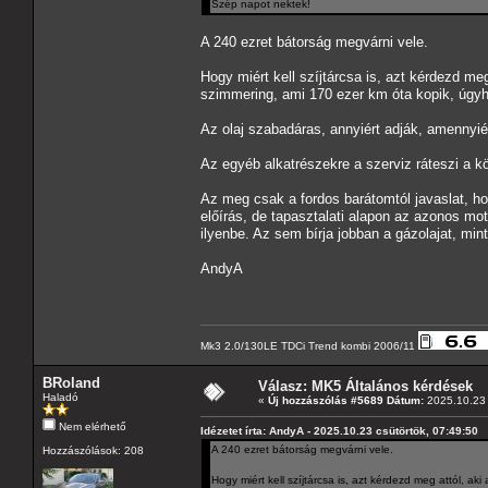
Szép napot nektek!
A 240 ezret bátorság megvárni vele.
Hogy miért kell szíjtárcsa is, azt kérdezd me
szimmering, ami 170 ezer km óta kopik, úgyho
Az olaj szabadáras, annyiért adják, amennyié
Az egyéb alkatrészekre a szerviz ráteszi a kö
Az meg csak a fordos barátomtól javaslat, hog
előírás, de tapasztalati alapon az azonos mot
ilyenbe. Az sem bírja jobban a gázolajat, mi
AndyA
Mk3 2.0/130LE TDCi Trend kombi 2006/11
BRoland
Válasz: MK5 Általános kérdések
Haladó
«
Új hozzászólás #5689 Dátum:
2025.10.23 
Nem elérhető
Idézetet írta: AndyA - 2025.10.23 csütörtök, 07:49:50
A 240 ezret bátorság megvárni vele.
Hozzászólások: 208
Hogy miért kell szíjtárcsa is, azt kérdezd meg attól, 