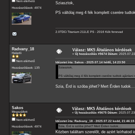
Nem elérhető
Sziasztok,
Hozzászólások: 4974
PS váltólaj meg 4 fék komplett cserére tudto
2.0TDCi Titanium 211LE PS - 2016 Kék fenevad
Radvany_18
Válasz: MK5 Általános kérdések
Haladó
«
Új hozzászólás #5674 Dátum:
2025.07.22
Nem elérhető
Idézetet írta: Sakos - 2025.07.14 hétfő, 14:23:50
Sziasztok,
Hozzászólások: 135
PS váltólaj meg 4 fék komplett cserére tudtok ajánlani
Szia, Érd is szóba jöhet? Mert Érden tudok...
Sakos
Válasz: MK5 Általános kérdések
Megszállott
«
Új hozzászólás #5675 Dátum:
2025.07.23 
Nem elérhető
Idézetet írta: Radvany_18 - 2025.07.22 kedd, 21:46:15
Szia, Érd is szóba jöhet? Mert Érden tudok....
Hozzászólások: 4974
Közben találtam szerelőt, de azért leírhatod i