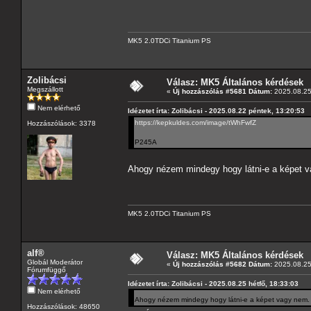
MK5 2.0TDCi Titanium PS
Zolibácsi
Válasz: MK5 Általános kérdések
Megszállott
«
Új hozzászólás #5681 Dátum:
2025.08.25 
Nem elérhető
Idézetet írta: Zolibácsi - 2025.08.22 péntek, 13:20:53
https://kepkuldes.com/image/tWhFwfZ
Hozzászólások: 3378
P245A
Ahogy nézem mindegy hogy látni-e a képet
MK5 2.0TDCi Titanium PS
alf®
Válasz: MK5 Általános kérdések
Globál Moderátor
«
Új hozzászólás #5682 Dátum:
2025.08.25 
Fórumfüggő
Idézetet írta: Zolibácsi - 2025.08.25 hétfő, 18:33:03
Nem elérhető
Ahogy nézem mindegy hogy látni-e a képet vagy nem
Hozzászólások: 48650