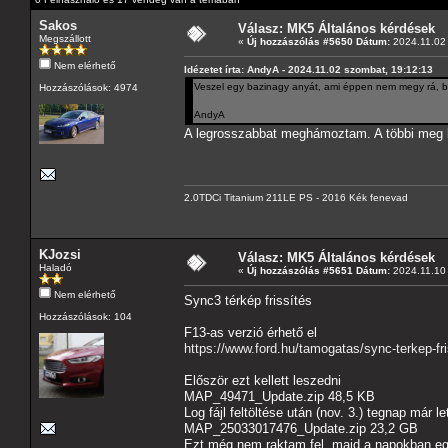
Sakos
Válasz: MK5 Általános kérdések
Megszállott
«
Új hozzászólás #5650 Dátum:
2024.11.02 
Nem elérhető
Idézetet írta: AndyA - 2024.11.02 szombat, 19:12:13
Veszel egy bazinagy anyát, ami éppen nem megy rá, bel
Hozzászólások: 4974
AndyA
A legrosszabbat meghámoztam. A többi meg l
2.0TDCi Titanium 211LE PS - 2016 Kék fenevad
KJozsi
Válasz: MK5 Általános kérdések
Haladó
«
Új hozzászólás #5651 Dátum:
2024.11.10 
Nem elérhető
Sync3 térkép frissítés
Hozzászólások: 104
F13-as verzió érhető el
https://www.ford.hu/tamogatas/sync-terkep-fr
Először ezt kellett leszedni
MAP_49471_Update.zip 48,5 KB
Log fájl feltöltése után (nov. 3.) tegnap már let
MAP_25033017476_Update.zip 23,2 GB
Ezt még nem raktam fel, majd a napokban e