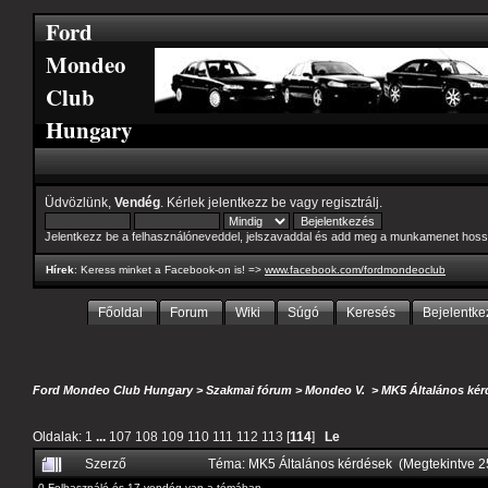
Ford
Mondeo
Club
Hungary
Üdvözlünk,
Vendég
. Kérlek
jelentkezz be
vagy
regisztrálj
.
Jelentkezz be a felhasználóneveddel, jelszavaddal és add meg a munkamenet hoss
Hírek
: Keress minket a Facebook-on is! =>
www.facebook.com/fordmondeoclub
Főoldal
Forum
Wiki
Súgó
Keresés
Bejelentke
Ford Mondeo Club Hungary
>
Szakmai fórum
>
Mondeo V.
>
MK5 Általános kér
Oldalak:
1
...
107
108
109
110
111
112
113
[
114
]
Le
Szerző
Téma: MK5 Általános kérdések (Megtekintve 
0 Felhasználó és 17 vendég van a témában