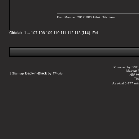
Ford Mondeo 2017 MK5 Híbrid Titanium
Oldalak:
1
...
107
108
109
110
111
112
113
[
114
]
Fel
Powered by SMF 
Magyar f
Back-n-Black
by
|
Sitemap
TP-crip
SMF
Tin
Az oldal 0.477 más