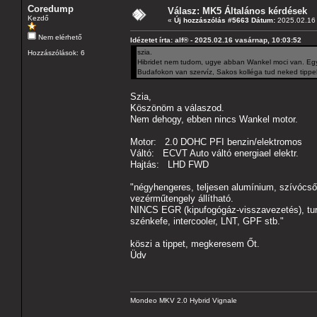
Coredump
Válasz: MK5 Általános kérdések
Kezdő
«
Új hozzászólás #5663 Dátum:
2025.02.16 
Nem elérhető
Idézetet írta: alf® - 2025.02.16 vasárnap, 10:03:52
szia.
Hozzászólások: 6
Hibridet nem tudom, ugye abban Wankel moci van. Egy t
Budafokon van szervíz, Sakos kolléga tud neked tippek
Szia,
Köszönöm a válaszod.
Nem dehogy, ebben nincs Wankel motor.
Motor: 2.0 DOHC PFI benzin/elektromos
Váltó: ECVT Auto váltó energiael elektr.
Hajtás: LHD FWD
"négyhengeres, teljesen alumínium, szívócs
vezérműtengely állítható.
NINCS EGR (kipufogógáz-visszavezetés), tur
szénkefe, intercooler, LNT, GPF stb."
köszi a tippet, megkeresem Őt.
Üdv
Mondeo MKV 2.0 Hybrid Vignale