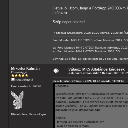
Illetve jól látom, hogy a FordApp 240.000km
szárazra...
Szép napot nektek!
«
Utoljára szerkesztve: 2025.10.22 szerda, 10:38:55 ír
Ford Mondeo MK5 2.0 TDCI EcoBlue Titanium, 2019, 5D
---------------------------------------------------------
ex: Ford Mondeo MK4 2.0TDCI Titanium Individual, 2013,
ex: Ford Mondeo MK4 2.0TDCI Titanium, 2008, 5D;
Egy nap 24 órából áll, egy rekeszben 24 sör van...ez nem
Mikorka Kálmán
Válasz: MK5 Általános kérdések
Fórumfüggő
«
Új hozzászólás #5687 Dátum:
2025.10.22 
Nem elérhető
Idézetet írta: BRoland - 2025.10.22 szerda, 10:20:45
Sziasztok,
Hozzászólások: 26720
Vezérlés csere előtt (167.000km) állok és szeretném ki
Az autó Ford Mondeo MKV, 2019, 2.0 diesel 150Le, Eco
Kaptam 2 ajánlatot - Ford szervíz 579.000ft, márkafügg
száraz vezérlésű), de a 2 ajánlat közt az a küldönbség, 
burkolatot is jóval drágábban adja.
Phinabubus, filematológus
Kérdés:
- tényleg kell cserélni a szíjtárcsát is?
- akár az olcsóbb is reális?