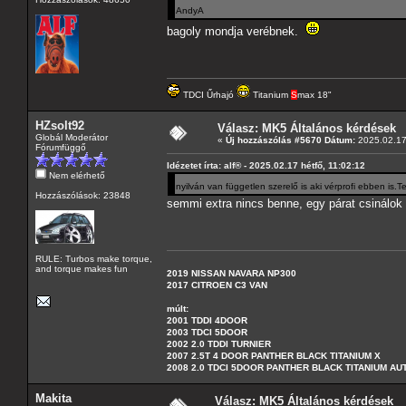
AndyA
bagoly mondja verébnek.
TDCI Űrhajó
Titanium
S
max 18"
HZsolt92
Válasz: MK5 Általános kérdések
Globál Moderátor
«
Új hozzászólás #5670 Dátum:
2025.02.17 
Fórumfüggő
Idézetet írta: alf® - 2025.02.17 hétfő, 11:02:12
Nem elérhető
nyilván van független szerelő is aki vérprofi ebben is.T
Hozzászólások: 23848
semmi extra nincs benne, egy párat csinálok 
RULE: Turbos make torque,
and torque makes fun
2019 NISSAN NAVARA NP300
2017 CITROEN C3 VAN
múlt:
2001 TDDI 4DOOR
2003 TDCI 5DOOR
2002 2.0 TDDI TURNIER
2007 2.5T 4 DOOR PANTHER BLACK TITANIUM X
2008 2.0 TDCI 5DOOR PANTHER BLACK TITANIUM A
Makita
Válasz: MK5 Általános kérdések