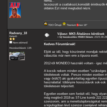
nemá...
lecsúszott a csatlakozó,korrodált érintkezők
oldalon.Ezt mind megtudod nézni.
TDCI Űrhajó
Titanium
S
max 18"
Radvany_18
Válasz: MK5 Általános kérdések
Haladó
«
Új hozzászólás #5683 Dátum:
2025.08.26
Nem elérhető
Kedves Fórumtársak!
Hozzászólások: 135
Eljött az idő, hogy köszönetet mondjak ne
választás már nem erre a típusra esett.
2012-től MONDEO használó voltam - igaz még
A kocsik nekem minden esetben "szükséges m
tökéletesek voltak. Persze minden esetben me
vagy őrült(?) aki gyakorlatilag egyetlen típ
használattal: többnyire hosszútávok sok-sok
tökéletesen teljesített.
Egyetlen esetben sem fordult elő, hogy olyan j
még meglévő 2018-as ST-Line kombi 222.222 
szenzorom, ami a menettulajdonságokat nem b
a kipufogóban lévő szenzor cseréjével néhány