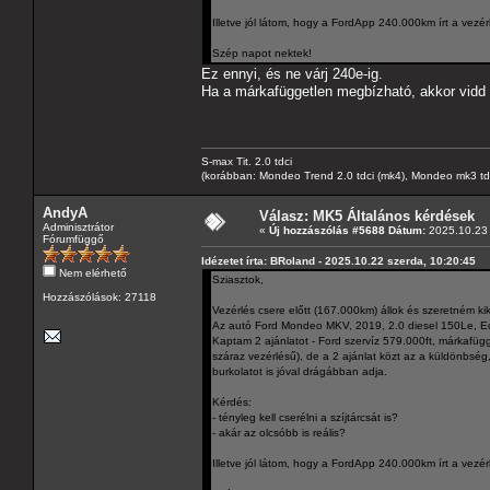
Illetve jól látom, hogy a FordApp 240.000km írt a ve
Szép napot nektek!
Ez ennyi, és ne várj 240e-ig.
Ha a márkafüggetlen megbízható, akkor vidd o
S-max Tit. 2.0 tdci
(korábban: Mondeo Trend 2.0 tdci (mk4), Mondeo mk3 tdci, 
AndyA
Válasz: MK5 Általános kérdések
Adminisztrátor
«
Új hozzászólás #5688 Dátum:
2025.10.23 
Fórumfüggő
Idézetet írta: BRoland - 2025.10.22 szerda, 10:20:45
Nem elérhető
Sziasztok,
Hozzászólások: 27118
Vezérlés csere előtt (167.000km) állok és szeretném ki
Az autó Ford Mondeo MKV, 2019, 2.0 diesel 150Le, Eco
Kaptam 2 ajánlatot - Ford szervíz 579.000ft, márkafügg
száraz vezérlésű), de a 2 ajánlat közt az a küldönbség, 
burkolatot is jóval drágábban adja.
Kérdés:
- tényleg kell cserélni a szíjtárcsát is?
- akár az olcsóbb is reális?
Illetve jól látom, hogy a FordApp 240.000km írt a ve