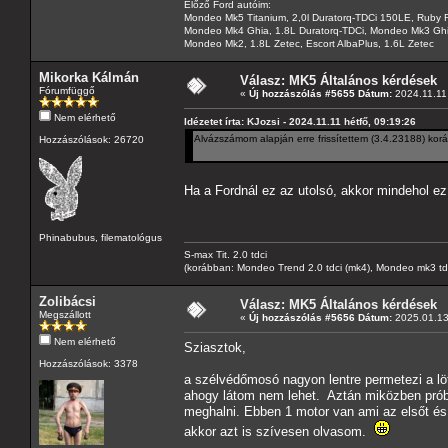
Előző Ford autóim:
Mondeo Mk5 Titanium, 2,0l Duratorq-TDCi 150LE, Ruby 
Mondeo Mk4 Ghia, 1.8L Duratorq-TDCi, Mondeo Mk3 Ghia
Mondeo Mk2, 1.8L Zetec, Escort AlbaPlus, 1.6L Zetec
Mikorka Kálmán
Válasz: MK5 Általános kérdések
Fórumfüggő
«
Új hozzászólás #5655 Dátum:
2024.11.11 
Nem elérhető
Idézetet írta: KJozsi - 2024.11.11 hétfő, 09:19:26
Alvázszámom alapján erre frissítettem (3.4.23188) koráb
Hozzászólások: 26720
Ha a Fordnál ez az utolsó, akkor mindehol e
Phinabubus, filematológus
S-max Tit. 2.0 tdci
(korábban: Mondeo Trend 2.0 tdci (mk4), Mondeo mk3 tdci, 
Zolibácsi
Válasz: MK5 Általános kérdések
Megszállott
«
Új hozzászólás #5656 Dátum:
2025.01.13 
Nem elérhető
Sziasztok,
Hozzászólások: 3378
a szélvédőmosó nagyon lentre permetezi a löt
ahogy látom nem lehet. Aztán miközben pró
meghalni. Ebben 1 motor van ami az elsőt és 
akkor azt is szívesen olvasom.