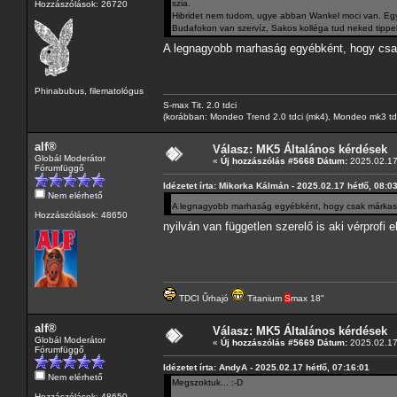
szia.
Hozzászólások: 26720
Hibridet nem tudom, ugye abban Wankel moci van. Egy t
Budafokon van szervíz, Sakos kolléga tud neked tippek
A legnagyobb marhaság egyébként, hogy csa
Phinabubus, filematológus
S-max Tit. 2.0 tdci
(korábban: Mondeo Trend 2.0 tdci (mk4), Mondeo mk3 tdci, 
alf®
Válasz: MK5 Általános kérdések
Globál Moderátor
«
Új hozzászólás #5668 Dátum:
2025.02.17 
Fórumfüggő
Idézetet írta: Mikorka Kálmán - 2025.02.17 hétfő, 08:0
Nem elérhető
A legnagyobb marhaság egyébként, hogy csak márkasz
Hozzászólások: 48650
nyilván van független szerelő is aki vérprofi 
TDCI Űrhajó
Titanium
S
max 18"
alf®
Válasz: MK5 Általános kérdések
Globál Moderátor
«
Új hozzászólás #5669 Dátum:
2025.02.17 
Fórumfüggő
Idézetet írta: AndyA - 2025.02.17 hétfő, 07:16:01
Nem elérhető
Megszoktuk... :-D
Hozzászólások: 48650