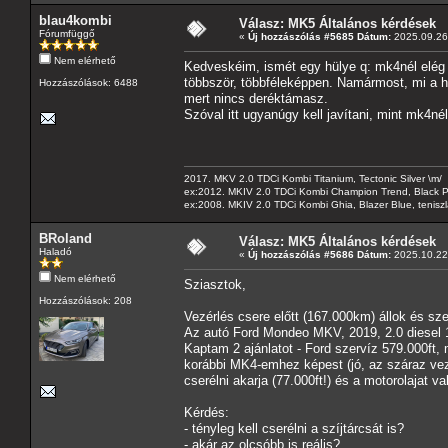
blau4kombi
Válasz: MK5 Általános kérdések
Fórumfüggő
«
Új hozzászólás #5685 Dátum:
2025.09.26 
Nem elérhető
Kedveskéim, ismét egy hülye q: mk4nél elég sű
többször, többféleképpen. Namármost, mi a he
Hozzászólások: 6488
mert nincs deréktámasz.
Szóval itt ugyanúgy kell javítani, mint mk4nél
2017. MKV 2.0 TDCi Kombi Titanium, Tectonic Silver \m/
ex:2012. MKIV 2.0 TDCi Kombi Champion Trend, Black Pa
ex:2008. MKIV 2.0 TDCi Kombi Ghia, Blazer Blue, tenis
BRoland
Válasz: MK5 Általános kérdések
Haladó
«
Új hozzászólás #5686 Dátum:
2025.10.22 
Nem elérhető
Sziasztok,
Hozzászólások: 208
Vezérlés csere előtt (167.000km) állok és sz
Az autó Ford Mondeo MKV, 2019, 2.0 diesel 1
Kaptam 2 ajánlatot - Ford szervíz 579.000ft, 
korábbi MK4-emhez képest (jó, az száraz vezé
cserélni akarja (77.000ft!) és a motorolajat v
Kérdés:
- tényleg kell cserélni a szíjtárcsát is?
- akár az olcsóbb is reális?