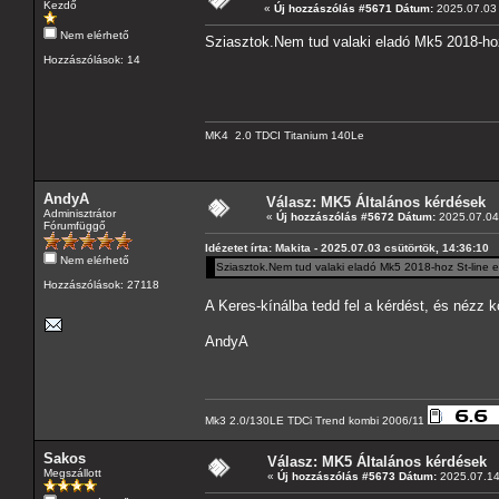
Kezdő
«
Új hozzászólás #5671 Dátum:
2025.07.03 
Nem elérhető
Sziasztok.Nem tud valaki eladó Mk5 2018-hoz
Hozzászólások: 14
MK4 2.0 TDCI Titanium 140Le
AndyA
Válasz: MK5 Általános kérdések
Adminisztrátor
«
Új hozzászólás #5672 Dátum:
2025.07.04 
Fórumfüggő
Idézetet írta: Makita - 2025.07.03 csütörtök, 14:36:10
Nem elérhető
Sziasztok.Nem tud valaki eladó Mk5 2018-hoz St-line 
Hozzászólások: 27118
A Keres-kínálba tedd fel a kérdést, és nézz k
AndyA
Mk3 2.0/130LE TDCi Trend kombi 2006/11
Sakos
Válasz: MK5 Általános kérdések
Megszállott
«
Új hozzászólás #5673 Dátum:
2025.07.14 