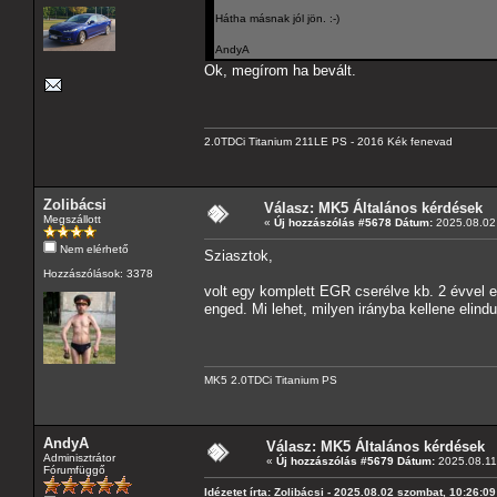
Hátha másnak jól jön. :-)
AndyA
Ok, megírom ha bevált.
2.0TDCi Titanium 211LE PS - 2016 Kék fenevad
Zolibácsi
Válasz: MK5 Általános kérdések
Megszállott
«
Új hozzászólás #5678 Dátum:
2025.08.02 
Nem elérhető
Sziasztok,
Hozzászólások: 3378
volt egy komplett EGR cserélve kb. 2 évvel e
enged. Mi lehet, milyen irányba kellene elind
MK5 2.0TDCi Titanium PS
AndyA
Válasz: MK5 Általános kérdések
Adminisztrátor
«
Új hozzászólás #5679 Dátum:
2025.08.11 
Fórumfüggő
Idézetet írta: Zolibácsi - 2025.08.02 szombat, 10:26:09