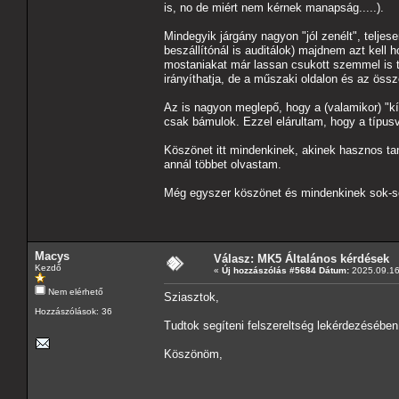
is, no de miért nem kérnek manapság.....).
Mindegyik járgány nagyon "jól zenélt", teljes
beszállítónál is auditálok) majdnem azt kell
mostaniakat már lassan csukott szemmel is tud
irányíthatja, de a műszaki oldalon és az öss
Az is nagyon meglepő, hogy a (valamikor) "kív
csak bámulok. Ezzel elárultam, hogy a típ
Köszönet itt mindenkinek, akinek hasznos ta
annál többet olvastam.
Még egyszer köszönet és mindenkinek sok-so
Macys
Válasz: MK5 Általános kérdések
Kezdő
«
Új hozzászólás #5684 Dátum:
2025.09.16
Nem elérhető
Sziasztok,
Hozzászólások: 36
Tudtok segíteni felszereltség lekérdezé
Köszönöm,