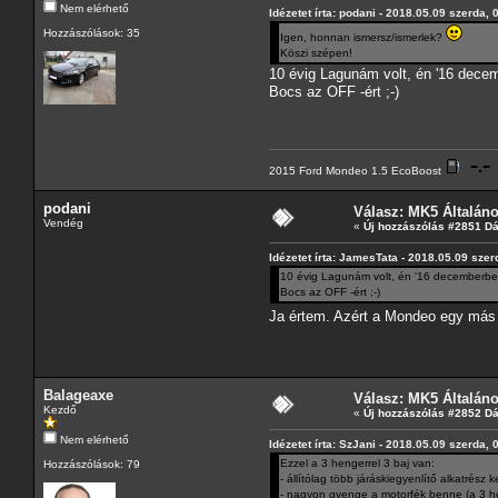
Nem elérhető
Idézetet írta: podani - 2018.05.09 szerda, 
Hozzászólások: 35
Igen, honnan ismersz/ismerlek?
Köszi szépen!
10 évig Lagunám volt, én '16 decem
Bocs az OFF -ért ;-)
2015 Ford Mondeo 1.5 EcoBoost
podani
Válasz: MK5 Általán
Vendég
«
Új hozzászólás #2851 D
Idézetet írta: JamesTata - 2018.05.09 szer
10 évig Lagunám volt, én '16 decemberben 
Bocs az OFF -ért ;-)
Ja értem. Azért a Mondeo egy más
Balageaxe
Válasz: MK5 Általán
Kezdő
«
Új hozzászólás #2852 D
Nem elérhető
Idézetet írta: SzJani - 2018.05.09 szerda, 
Ezzel a 3 hengerrel 3 baj van:
Hozzászólások: 79
- állítólag több járáskiegyenlítő alkatrész 
- nagyon gyenge a motorfék benne (a 3 he