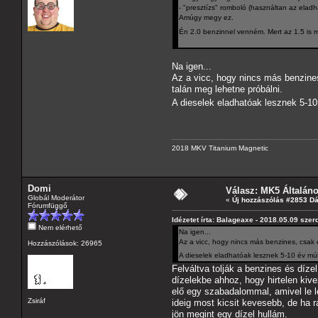
- "presztízs" romboló (használtan az ela
Amúgy megy ez.
Én 2.0 benzinnel venném. Mert az 1.5 is 
Na igen...
Az a vicc, hogy nincs más benzine
talán meg lehetne próbálni.
A dieselek eladhatóak lesznek 5-1
2018 MKV Titanium Magnetic
Domi
Válasz: MK5 Általán
Globál Moderátor
«
Új hozzászólás #2853 D
Fórumfüggő
Idézetet írta: Balageaxe - 2018.05.09 szer
Nem elérhető
Na igen...
Az a vicc, hogy nincs más benzines, csak 
Hozzászólások: 26965
A dieselek eladhatóak lesznek 5-10 év m
Felváltva tolják a benzines és díze
dízelekbe ahhoz, hogy hirtelen kiv
elő egy szabadalommal, amivel le l
Zsiráf
ideig most kicsit kevesebb, de ha 
jön megint egy dízel hullám.