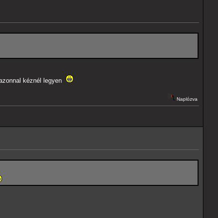
m azonnal kéznél legyen
Naplózva