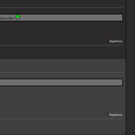
i terv szám
Naplózva
Naplózva