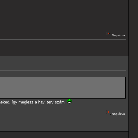
Naplózva
 neked, így meglesz a havi terv szám
Naplózva