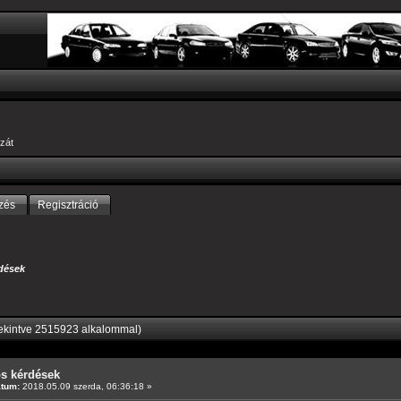
zát
zés
Regisztráció
dések
ekintve 2515923 alkalommal)
os kérdések
átum:
2018.05.09 szerda, 06:36:18 »