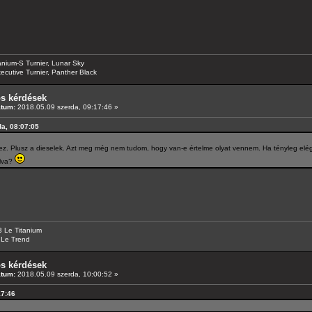
anium-S Turnier, Lunar Sky
ecutive Turnier, Panther Black
os kérdések
átum:
2018.05.09 szerda, 09:17:46 »
da, 08:07:05
ez. Plusz a dieselek. Azt meg még nem tudom, hogy van-e értelme olyat vennem. Ha tényleg elég 
úlva?
 Le Titanium
 Le Trend
os kérdések
átum:
2018.05.09 szerda, 10:00:52 »
17:46