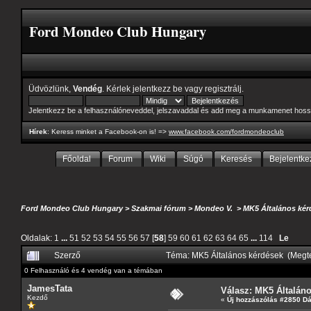
Ford Mondeo Club Hungary
Üdvözlünk,
Vendég
. Kérlek
jelentkezz be
vagy
regisztrálj
.
Jelentkezz be a felhasználóneveddel, jelszavaddal és add meg a munkamenet hoss
Hírek
: Keress minket a Facebook-on is! =>
www.facebook.com/fordmondeoclub
Főoldal
Forum
Wiki
Súgó
Keresés
Bejelentke
Ford Mondeo Club Hungary
>
Szakmai fórum
>
Mondeo V.
>
MK5 Általános kér
Oldalak:
1
...
51
52
53
54
55
56
57
[
58
]
59
60
61
62
63
64
65
...
114
Le
Szerző
Téma: MK5 Általános kérdések (Megt
0 Felhasználó és 4 vendég van a témában
JamesTata
Válasz: MK5 Általán
Kezdő
«
Új hozzászólás #2850 D