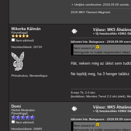
«
Utoljára szerkesztve: 2018.05.09 szerda,
2018 MKV Titanium Magnetic
Mikorka Kálmán
Válasz: MK5 Általán
Fórumfüggő
«
Új hozzászólás #2861 D
Nem elérhető
Idézetet írta: Balageaxe - 2018.05.09 szer
Hozzászólások: 26720
Nem veszem át
Nehogymár ne tudják megmondani milyen mo
Hát, nekem még az ülést sem tudt
Ne lepődj meg, ha 3 henger találs
Phinabubus, filematológus
S-max Tit. 2.0 tdci
(korábban: Mondeo Trend 2.0 tdci (mk4), Monde
Domi
Válasz: MK5 Általán
Globál Moderátor
«
Új hozzászólás #2862 D
Fórumfüggő
Idézetet írta: Balageaxe - 2018.05.09 szer
Nem elérhető
Nem veszem át
Hozzászólások: 26965
Nehogymár ne tudják megmondani milyen mo