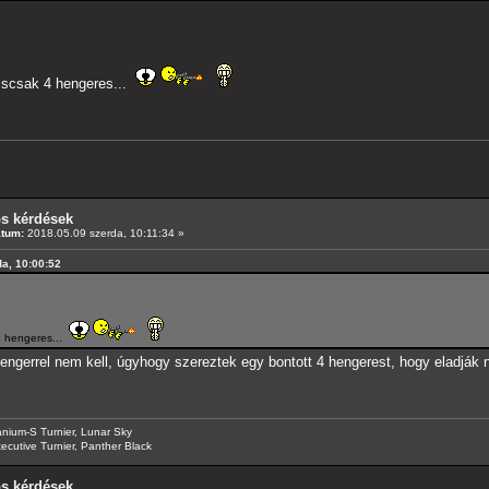
iscsak 4 hengeres...
os kérdések
átum:
2018.05.09 szerda, 10:11:34 »
da, 10:00:52
4 hengeres...
ngerrel nem kell, úgyhogy szereztek egy bontott 4 hengerest, hogy eladják
anium-S Turnier, Lunar Sky
ecutive Turnier, Panther Black
os kérdések