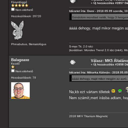
Fórumfüggő
«
Új hozzászólás #2857 D
Nem elérhető
Idézetet írta: Domi - 2018.05.09 szerda, 10
Hozzászólások: 26720
Gondolom mondtad nekik, hogy 3 hengerrel
áááá dehogy, majd mikor megjön az 
Phinabubus, filematológus
S-max Tit. 2.0 tdci
(korábban: Mondeo Trend 2.0 tdci (mk4), Monde
Balageaxe
Válasz: MK5 Általán
Kezdő
«
Új hozzászólás #2858 D
Nem elérhető
Idézetet írta: Mikorka Kálmán - 2018.05.09
Hozzászólások: 79
áááá dehogy, majd mikor megjön az autó, 
Na,kb ezt vártam tőletek
Nem számít,mert írásba adtam, hog
2018 MKV Titanium Magnetic