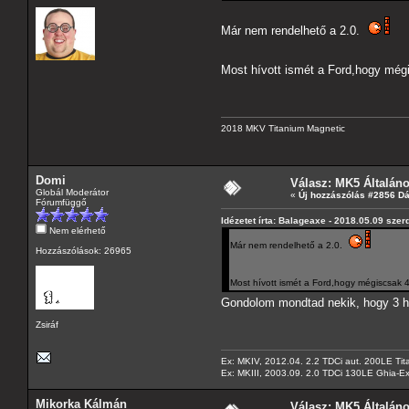
Már nem rendelhető a 2.0.
Most hívott ismét a Ford,hogy még
2018 MKV Titanium Magnetic
Domi
Válasz: MK5 Általán
Globál Moderátor
«
Új hozzászólás #2856 D
Fórumfüggő
Idézetet írta: Balageaxe - 2018.05.09 szer
Nem elérhető
Már nem rendelhető a 2.0.
Hozzászólások: 26965
Most hívott ismét a Ford,hogy mégiscsak 
Gondolom mondtad nekik, hogy 3 he
Zsiráf
Ex: MKIV, 2012.04. 2.2 TDCi aut. 200LE Tit
Ex: MKIII, 2003.09. 2.0 TDCi 130LE Ghia-Ex
Mikorka Kálmán
Válasz: MK5 Általán