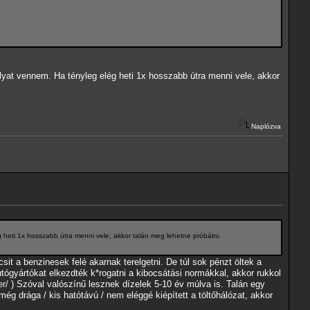
yat vennem. Ha tényleg elég heti 1x hosszabb útra menni vele, akkor
Naplózva
heti 1x hosszabb útra menni vele, akkor talán meg lehetne próbálni.
it a benzinesek felé akarnak terelgetni. De túl sok pénzt öltek a
tógyártókat elkezdték k*rogatni a kibocsátási normákkal, akkor rukkol
er/
) Szóval valószínű lesznek dízelek 5-10 év múlva is. Talán egy
g drága / kis hatótávú / nem eléggé kiépített a töltőhálózat, akkor