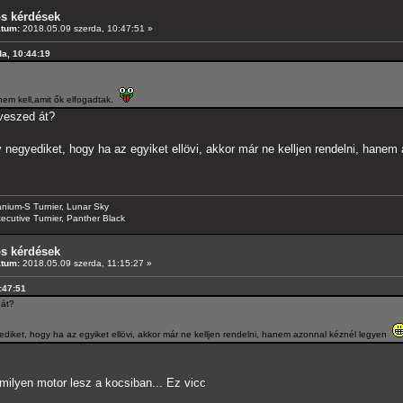
os kérdések
átum:
2018.05.09 szerda, 10:47:51 »
da, 10:44:19
em kell,amit ők elfogadtak.
 veszed át?
negyediket, hogy ha az egyiket ellövi, akkor már ne kelljen rendelni, hane
anium-S Turnier, Lunar Sky
ecutive Turnier, Panther Black
os kérdések
átum:
2018.05.09 szerda, 11:15:27 »
0:47:51
 át?
iket, hogy ha az egyiket ellövi, akkor már ne kelljen rendelni, hanem azonnal kéznél legyen
lyen motor lesz a kocsiban... Ez vicc