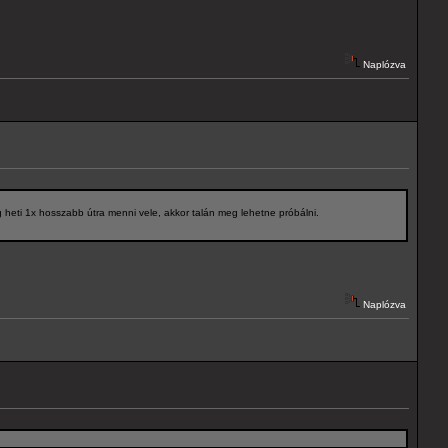
Naplózva
heti 1x hosszabb útra menni vele, akkor talán meg lehetne próbálni.
Naplózva