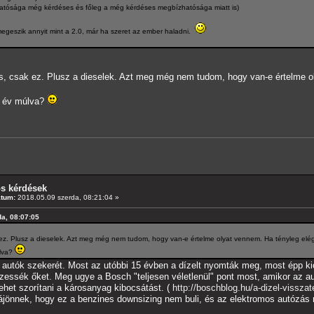
dhatósága még kérdéses és főleg a még kérdéses megbízhatósága miatt is)
megeszik annyit mint a 2.0, már ha szeret az ember haladni.
s, csak ez. Plusz a dieselek. Azt meg még nem tudom, hogy van-e értelme ol
0 év múlva?
os kérdések
átum:
2018.05.09 szerda, 08:21:04 »
da, 08:07:05
ez. Plusz a dieselek. Azt meg még nem tudom, hogy van-e értelme olyat vennem. Ha tényleg elég 
úlva?
l autók szekerét. Most az utóbbi 15 évben a dízelt nyomták meg, most épp kics
ezessék őket. Meg ugye a Bosch "teljesen véletlenül" pont most, amikor az au
ehet szorítani a károsanyag kibocsátást. (
http://boschblog.hu/a-dizel-visszat
rájönnek, hogy ez a benzines downsizing nem buli, és az elektromos autózás mé