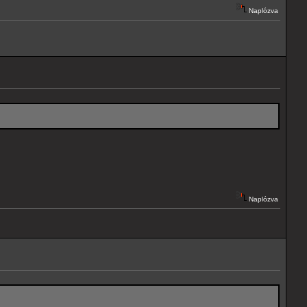
Naplózva
Naplózva