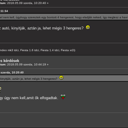
átum:
2018.05.09 szerda, 10:20:40 »
:11:34
 nem kell, úgyhogy szereztek egy bontott 4 hengerest, hogy eladják neked, így meglesz a hav
autó, kinyitják, aztán ja, lehet mégis 3 hengeres?
o mk3 tdci, Fiesta 1.6 tdci, Fiesta 1.4 tdci, Fiesta xr2i)
os kérdések
átum:
2018.05.09 szerda, 10:44:19 »
 szerda, 10:20:40
kinyitják, aztán ja, lehet mégis 3 hengeres?
y úgy nem kell,amit ők elfogadtak.