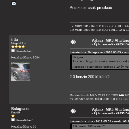
Persze ez csak predikció...
Ex: MKIV, 2012.04. 2.2 TDCi aut. 200LE Tit
Ex: MKIII, 2003.09. 2.0 TDCi 130LE Ghia-Ex
titta
Válasz: MK5 Általán
Megszállott
«
Új hozzászólás #2854 D
Nem elérhető
Idézetet írta: Balageaxe - 2018.05.09 szer
Na igen...
Hozzászólások: 3584
Az a vicc, hogy nincs más benzines, csak 
A dieselek eladhatóak lesznek 5-10 év m
2.0 benzin 200 ló körül?
Mondeo kombi MKIV 2013 2.0 TDCI
140
163
ex. Mondeo kombi MKIII 2001 2.0 TDCI 132
Balageaxe
Válasz: MK5 Általán
Kezdő
«
Új hozzászólás #2855 D
Nem elérhető
Idézetet írta: titta - 2018.05.09 szerda, 09:
2.0 benzin 200 ló körül?
Hozzászólások: 79