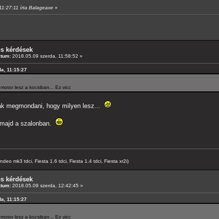
 11:27:11 írta Balageaxe
»
os kérdések
átum:
2018.05.09 szerda, 11:58:52 »
da, 11:15:27
tor lesz a kocsiban... Ez vicc
ák megmondani, hogy milyen lesz...
z majd a szalonban.
o mk3 tdci, Fiesta 1.6 tdci, Fiesta 1.4 tdci, Fiesta xr2i)
os kérdések
átum:
2018.05.09 szerda, 12:42:45 »
da, 11:15:27
tor lesz a kocsiban... Ez vicc