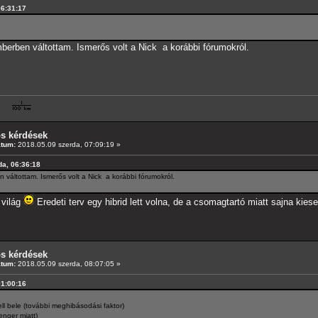
06:31:17
berben váltottam. Ismerős volt a Nick a korábbi fórumokról.
os kérdések
átum:
2018.05.09 szerda, 07:09:19 »
da, 06:36:18
váltottam. Ismerős volt a Nick a korábbi fórumokról.
 világ
Eredeti terv egy hibrid lett volna, de a csomagtartó miatt sajna kieset
os kérdések
átum:
2018.05.09 szerda, 08:07:05 »
01:00:16
kell bele (további meghibásodási faktor)
nger miatt)