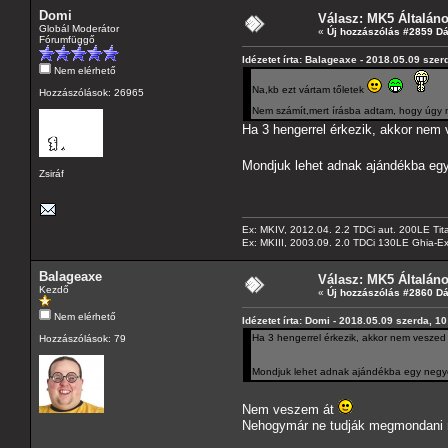
Domi
Válasz: MK5 Általán
Globál Moderátor
«
Új hozzászólás #2859 D
Fórumfüggő
Idézetet írta: Balageaxe - 2018.05.09 szer
Nem elérhető
Na,kb ezt vártam tőletek
Hozzászólások: 26965
Nem számít,mert írásba adtam, hogy úgy n
Ha 3 hengerrel érkezik, akkor nem
Mondjuk lehet adnak ajándékba egy 
Zsiráf
Ex: MKIV, 2012.04. 2.2 TDCi aut. 200LE Tit
Ex: MKIII, 2003.09. 2.0 TDCi 130LE Ghia-Ex
Balageaxe
Válasz: MK5 Általán
Kezdő
«
Új hozzászólás #2860 D
Nem elérhető
Idézetet írta: Domi - 2018.05.09 szerda, 1
Ha 3 hengerrel érkezik, akkor nem veszed
Hozzászólások: 79
Mondjuk lehet adnak ajándékba egy negyed
Nem veszem át
Nehogymár ne tudják megmondani mi