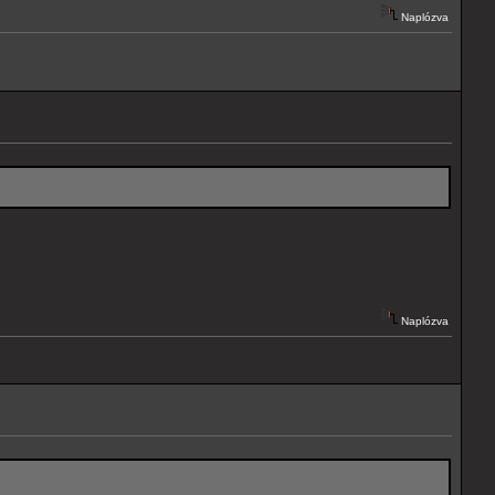
Naplózva
Naplózva