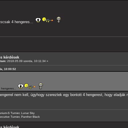
iscsak 4 hengeres...
os kérdések
átum:
2018.05.09 szerda, 10:11:34 »
da, 10:00:52
4 hengeres...
ngerrel nem kell, úgyhogy szereztek egy bontott 4 hengerest, hogy eladják
anium-S Turnier, Lunar Sky
ecutive Turnier, Panther Black
os kérdések