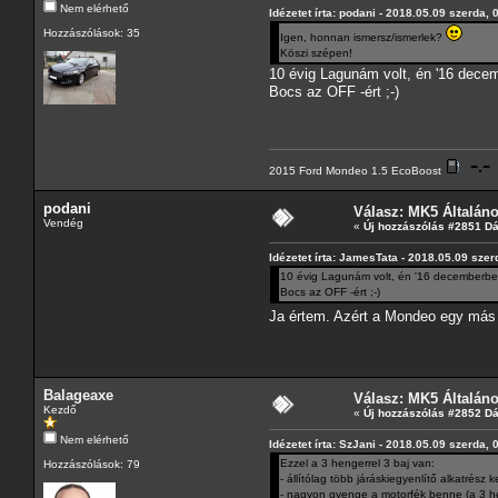
Nem elérhető
Idézetet írta: podani - 2018.05.09 szerda, 
Hozzászólások: 35
Igen, honnan ismersz/ismerlek?
Köszi szépen!
10 évig Lagunám volt, én '16 decem
Bocs az OFF -ért ;-)
2015 Ford Mondeo 1.5 EcoBoost
podani
Válasz: MK5 Általán
Vendég
«
Új hozzászólás #2851 D
Idézetet írta: JamesTata - 2018.05.09 szer
10 évig Lagunám volt, én '16 decemberben 
Bocs az OFF -ért ;-)
Ja értem. Azért a Mondeo egy más
Balageaxe
Válasz: MK5 Általán
Kezdő
«
Új hozzászólás #2852 D
Nem elérhető
Idézetet írta: SzJani - 2018.05.09 szerda, 
Ezzel a 3 hengerrel 3 baj van:
Hozzászólások: 79
- állítólag több járáskiegyenlítő alkatrész 
- nagyon gyenge a motorfék benne (a 3 he