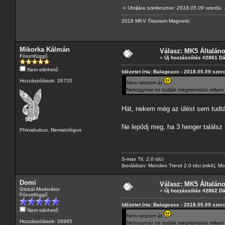
«
Utoljára szerkesztve: 2018.05.09 szerda,
2018 MKV Titanium Magnetic
Mikorka Kálmán
Válasz: MK5 Általán
Fórumfüggő
«
Új hozzászólás #2861 D
Nem elérhető
Idézetet írta: Balageaxe - 2018.05.09 szer
Hozzászólások: 26720
Nem veszem át
Nehogymár ne tudják megmondani milyen mo
Hát, nekem még az ülést sem tudt
Ne lepődj meg, ha 3 henger találs
Phinabubus, filematológus
S-max Tit. 2.0 tdci
(korábban: Mondeo Trend 2.0 tdci (mk4), Monde
Domi
Válasz: MK5 Általán
Globál Moderátor
«
Új hozzászólás #2862 D
Fórumfüggő
Idézetet írta: Balageaxe - 2018.05.09 szer
Nem elérhető
Nem veszem át
Hozzászólások: 26965
Nehogymár ne tudják megmondani milyen mo