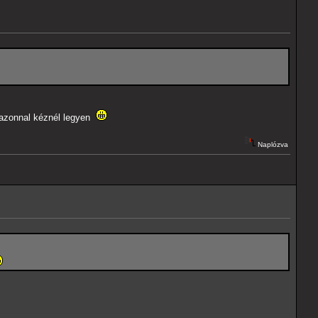
m azonnal kéznél legyen
Naplózva