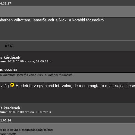
06:31:17
berben váltottam. Ismerős volt a Nick a korábbi fórumokról.
os kérdések
átum:
2018.05.09 szerda, 07:09:19 »
da, 06:36:18
váltottam. Ismerős volt a Nick a korábbi fórumokról.
 világ
Eredeti terv egy hibrid lett volna, de a csomagtartó miatt sajna kieset
os kérdések
átum:
2018.05.09 szerda, 08:07:05 »
01:00:16
kell bele (további meghibásodási faktor)
nger miatt)