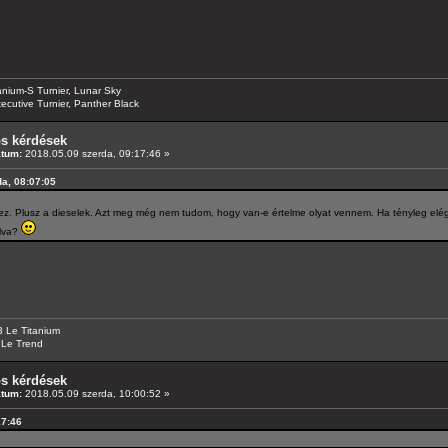
anium-S Turnier, Lunar Sky
ecutive Turnier, Panther Black
os kérdések
átum:
2018.05.09 szerda, 09:17:46 »
da, 08:07:05
ez. Plusz a dieselek. Azt meg még nem tudom, hogy van-e értelme olyat vennem. Ha tényleg elég 
úlva?
 Le Titanium
 Le Trend
os kérdések
átum:
2018.05.09 szerda, 10:00:52 »
17:46