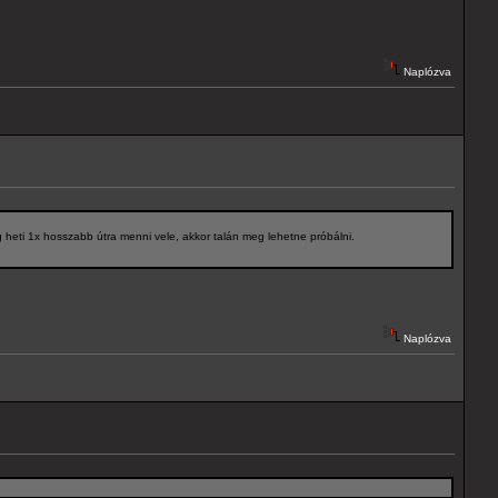
Naplózva
heti 1x hosszabb útra menni vele, akkor talán meg lehetne próbálni.
Naplózva