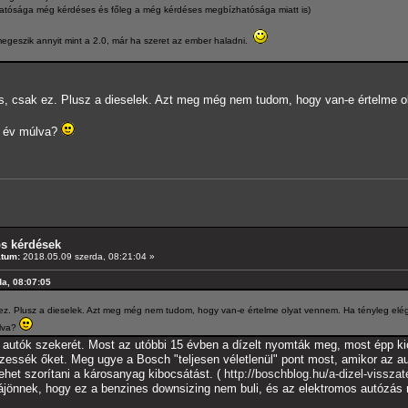
dhatósága még kérdéses és főleg a még kérdéses megbízhatósága miatt is)
megeszik annyit mint a 2.0, már ha szeret az ember haladni.
s, csak ez. Plusz a dieselek. Azt meg még nem tudom, hogy van-e értelme ol
0 év múlva?
os kérdések
átum:
2018.05.09 szerda, 08:21:04 »
da, 08:07:05
ez. Plusz a dieselek. Azt meg még nem tudom, hogy van-e értelme olyat vennem. Ha tényleg elég 
úlva?
l autók szekerét. Most az utóbbi 15 évben a dízelt nyomták meg, most épp kics
ezessék őket. Meg ugye a Bosch "teljesen véletlenül" pont most, amikor az au
ehet szorítani a károsanyag kibocsátást. (
http://boschblog.hu/a-dizel-visszat
rájönnek, hogy ez a benzines downsizing nem buli, és az elektromos autózás mé