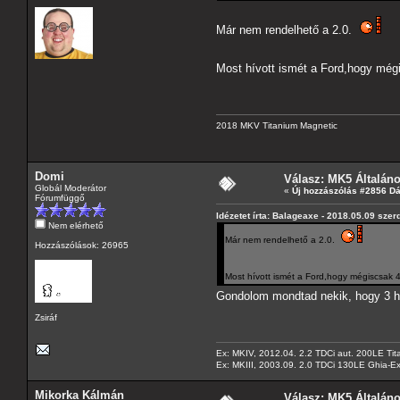
Már nem rendelhető a 2.0.
Most hívott ismét a Ford,hogy még
2018 MKV Titanium Magnetic
Domi
Válasz: MK5 Általán
Globál Moderátor
«
Új hozzászólás #2856 D
Fórumfüggő
Idézetet írta: Balageaxe - 2018.05.09 szer
Nem elérhető
Már nem rendelhető a 2.0.
Hozzászólások: 26965
Most hívott ismét a Ford,hogy mégiscsak 
Gondolom mondtad nekik, hogy 3 he
Zsiráf
Ex: MKIV, 2012.04. 2.2 TDCi aut. 200LE Tit
Ex: MKIII, 2003.09. 2.0 TDCi 130LE Ghia-Ex
Mikorka Kálmán
Válasz: MK5 Általán