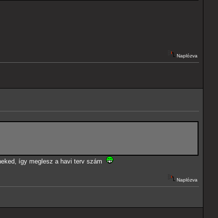
Naplózva
 neked, így meglesz a havi terv szám
Naplózva