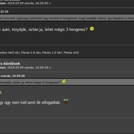
átum:
2018.05.09 szerda, 10:20:40 »
:11:34
 nem kell, úgyhogy szereztek egy bontott 4 hengerest, hogy eladják neked, így meglesz a hav
autó, kinyitják, aztán ja, lehet mégis 3 hengeres?
o mk3 tdci, Fiesta 1.6 tdci, Fiesta 1.4 tdci, Fiesta xr2i)
os kérdések
átum:
2018.05.09 szerda, 10:44:19 »
 szerda, 10:20:40
kinyitják, aztán ja, lehet mégis 3 hengeres?
y úgy nem kell,amit ők elfogadtak.