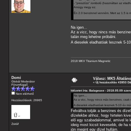
- "presztízs" romboló (használtan az ela
Amúgy megy ez.
Én 2.0 benzinnel venném. Mert az 1.5 is 
Na igen...
Az a vicc, hogy nincs más benzine
talán meg lehetne próbálni.
A dieselek eladhatóak lesznek 5-1
2018 MKV Titanium Magnetic
Domi
Válasz: MK5 Általán
Globál Moderátor
«
Új hozzászólás #2853 D
Fórumfüggő
Idézetet írta: Balageaxe - 2018.05.09 szer
Nem elérhető
Na igen...
Az a vicc, hogy nincs más benzines, csak 
Hozzászólások: 26965
A dieselek eladhatóak lesznek 5-10 év m
Felváltva tolják a benzines és díze
dízelekbe ahhoz, hogy hirtelen kiv
elő egy szabadalommal, amivel le l
Zsiráf
ideig most kicsit kevesebb, de ha 
jön megint egy dízel hullám.