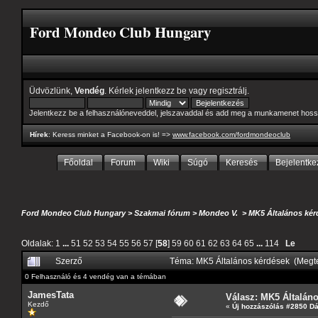
Ford Mondeo Club Hungary
Üdvözlünk,
Vendég
. Kérlek
jelentkezz be
vagy
regisztrálj
.
Jelentkezz be a felhasználóneveddel, jelszavaddal és add meg a munkamenet hoss
Hírek
: Keress minket a Facebook-on is! =>
www.facebook.com/fordmondeoclub
Főoldal
Forum
Wiki
Súgó
Keresés
Bejelentke
Ford Mondeo Club Hungary
>
Szakmai fórum
>
Mondeo V.
>
MK5 Általános kér
Oldalak:
1
...
51
52
53
54
55
56
57
[
58
]
59
60
61
62
63
64
65
...
114
Le
Szerző
Téma: MK5 Általános kérdések (Megt
0 Felhasználó és 4 vendég van a témában
JamesTata
Válasz: MK5 Általán
Kezdő
«
Új hozzászólás #2850 D