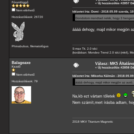
Fórumfüggő
«
Új hozzászólás #2857 D
Nem elérhető
Idézetet írta: Domi - 2018.05.09 szerda, 10
Hozzászólások: 26720
Gondolom mondtad nekik, hogy 3 hengerrel
áááá dehogy, majd mikor megjön az 
Phinabubus, filematológus
S-max Tit. 2.0 tdci
(korábban: Mondeo Trend 2.0 tdci (mk4), Monde
Balageaxe
Válasz: MK5 Általán
Kezdő
«
Új hozzászólás #2858 D
Nem elérhető
Idézetet írta: Mikorka Kálmán - 2018.05.09
Hozzászólások: 79
áááá dehogy, majd mikor megjön az autó, 
Na,kb ezt vártam tőletek
Nem számít,mert írásba adtam, hog
2018 MKV Titanium Magnetic