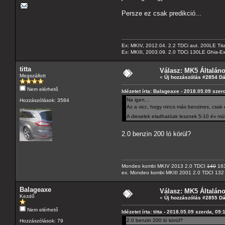
Persze ez csak predikció...
Ex: MKIV, 2012.04. 2.2 TDCi aut. 200LE Tit
Ex: MKIII, 2003.09. 2.0 TDCi 130LE Ghia-Ex
titta
Válasz: MK5 Általán
Megszállott
«
Új hozzászólás #2854 D
Nem elérhető
Idézetet írta: Balageaxe - 2018.05.09 szer
Na igen...
Hozzászólások: 3584
Az a vicc, hogy nincs más benzines, csak 
A dieselek eladhatóak lesznek 5-10 év m
2.0 benzin 200 ló körül?
Mondeo kombi MKIV 2013 2.0 TDCI
140
163
ex. Mondeo kombi MKIII 2001 2.0 TDCI 132
Balageaxe
Válasz: MK5 Általán
Kezdő
«
Új hozzászólás #2855 D
Nem elérhető
Idézetet írta: titta - 2018.05.09 szerda, 09:
2.0 benzin 200 ló körül?
Hozzászólások: 79