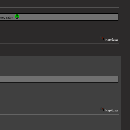
i terv szám
Naplózva
Naplózva