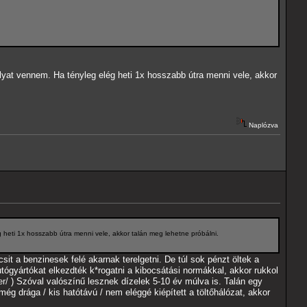
yat vennem. Ha tényleg elég heti 1x hosszabb útra menni vele, akkor
Naplózva
heti 1x hosszabb útra menni vele, akkor talán meg lehetne próbálni.
it a benzinesek felé akarnak terelgetni. De túl sok pénzt öltek a
tógyártókat elkezdték k*rogatni a kibocsátási normákkal, akkor rukkol
er/
) Szóval valószínű lesznek dízelek 5-10 év múlva is. Talán egy
g drága / kis hatótávú / nem eléggé kiépített a töltőhálózat, akkor