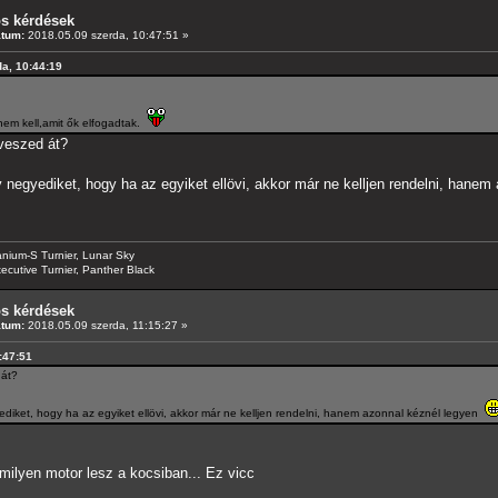
os kérdések
átum:
2018.05.09 szerda, 10:47:51 »
da, 10:44:19
em kell,amit ők elfogadtak.
 veszed át?
negyediket, hogy ha az egyiket ellövi, akkor már ne kelljen rendelni, hane
anium-S Turnier, Lunar Sky
ecutive Turnier, Panther Black
os kérdések
átum:
2018.05.09 szerda, 11:15:27 »
0:47:51
 át?
iket, hogy ha az egyiket ellövi, akkor már ne kelljen rendelni, hanem azonnal kéznél legyen
lyen motor lesz a kocsiban... Ez vicc