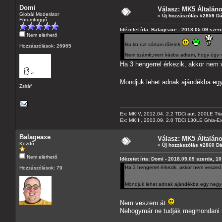
Domi
Válasz: MK5 Általán
Globál Moderátor
«
Új hozzászólás #2859 D
Fórumfüggő
Idézetet írta: Balageaxe - 2018.05.09 szer
Nem elérhető
Na,kb ezt vártam tőletek
Hozzászólások: 26965
Nem számít,mert írásba adtam, hogy úgy n
Ha 3 hengerrel érkezik, akkor nem
Mondjuk lehet adnak ajándékba egy 
Zsiráf
Ex: MKIV, 2012.04. 2.2 TDCi aut. 200LE Tit
Ex: MKIII, 2003.09. 2.0 TDCi 130LE Ghia-Ex
Balageaxe
Válasz: MK5 Általán
Kezdő
«
Új hozzászólás #2860 D
Nem elérhető
Idézetet írta: Domi - 2018.05.09 szerda, 1
Ha 3 hengerrel érkezik, akkor nem veszed
Hozzászólások: 79
Mondjuk lehet adnak ajándékba egy negyed
Nem veszem át
Nehogymár ne tudják megmondani mi