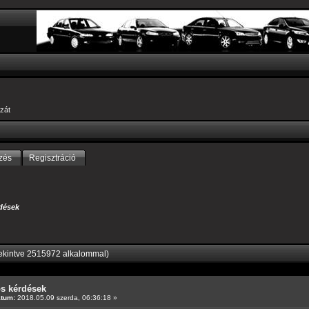
zát
zés
Regisztráció
dések
ekintve 2515972 alkalommal)
os kérdések
átum:
2018.05.09 szerda, 06:36:18 »