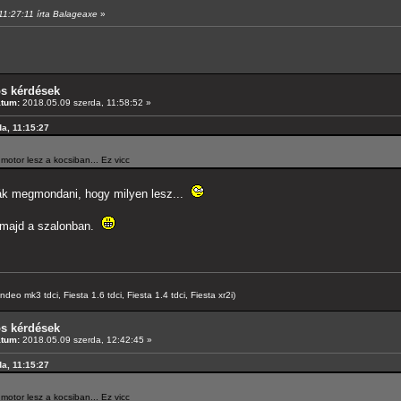
 11:27:11 írta Balageaxe
»
os kérdések
átum:
2018.05.09 szerda, 11:58:52 »
da, 11:15:27
tor lesz a kocsiban... Ez vicc
ák megmondani, hogy milyen lesz...
z majd a szalonban.
o mk3 tdci, Fiesta 1.6 tdci, Fiesta 1.4 tdci, Fiesta xr2i)
os kérdések
átum:
2018.05.09 szerda, 12:42:45 »
da, 11:15:27
tor lesz a kocsiban... Ez vicc