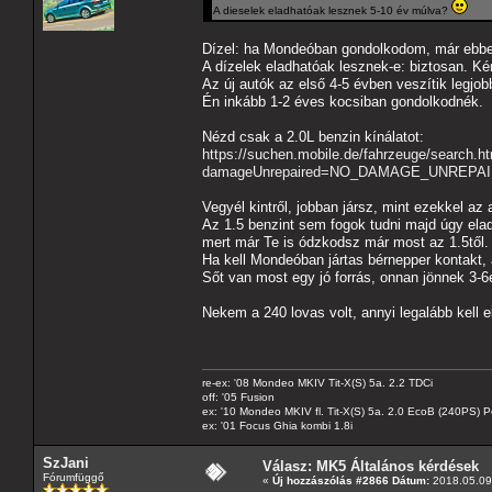
A dieselek eladhatóak lesznek 5-10 év múlva?
Dízel: ha Mondeóban gondolkodom, már ebb
A dízelek eladhatóak lesznek-e: biztosan. Ké
Az új autók az első 4-5 évben veszítik legjo
Én inkább 1-2 éves kocsiban gondolkodnék.
Nézd csak a 2.0L benzin kínálatot:
https://suchen.mobile.de/fahrzeuge/search.h
damageUnrepaired=NO_DAMAGE_UNREPAIRED
Vegyél kintről, jobban jársz, mint ezekkel az 
Az 1.5 benzint sem fogok tudni majd úgy elad
mert már Te is ódzkodsz már most az 1.5től. 
Ha kell Mondeóban jártas bérnepper kontakt, ak
Sőt van most egy jó forrás, onnan jönnek 3-6
Nekem a 240 lovas volt, annyi legalább kell 
re-ex: '08 Mondeo MKIV Tit-X(S) 5a. 2.2 TDCi
off: '05 Fusion
ex: '10 Mondeo MKIV fl. Tit-X(S) 5a. 2.0 EcoB (240PS) P
ex: '01 Focus Ghia kombi 1.8i
SzJani
Válasz: MK5 Általános kérdések
Fórumfüggő
«
Új hozzászólás #2866 Dátum:
2018.05.09 