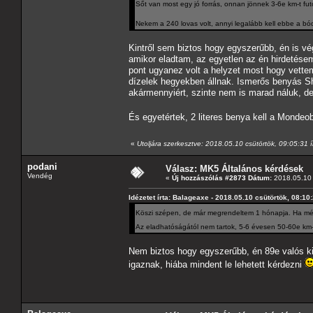
Sőt van most egy jó forrás, onnan jönnek 3-6e km-t fut
Nekem a 240 lovas volt, annyi legalább kell ebbe a b
Kintről sem biztos hogy egyszerűbb, én is vé
amikor eladtam, az egyetlen az én hirdetésem 
pont ugyanez volt a helyzet most hogy vettem,
dízelek hegyekben állnak. Ismerős benyás Sha
akármennyiért, szinte nem is marad náluk, de 
És egyetértek, 2 literes benya kell a Monde
«
Utoljára szerkesztve: 2018.05.10 csütörtök, 09:05:31 í
podani
Válasz: MK5 Általános kérdések
Vendég
«
Új hozzászólás #2873 Dátum:
2018.05.10 
Idézetet írta: Balageaxe - 2018.05.10 csütörtök, 08:10
Köszi szépen, de már megrendeltem 1 hónapja. Ha még
Az eladhatóságától nem tartok, 5-6 évesen 50-60e km-r
Nem biztos hogy egyszerűbb, én 89e valós ki
igaznak, hiába mindent le lehetett kérdezni