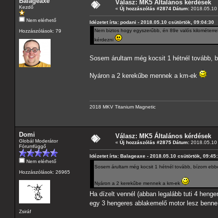
Balageaxe
Válasz: MK5 Általános kérdések
Kezdő
«
Új hozzászólás #2874 Dátum:
2018.05.10 
Nem elérhető
Idézetet írta: podani - 2018.05.10 csütörtök, 09:04:30
Nem biztos hogy egyszerűbb, én 89e valós kilométerrel
Hozzászólások: 79
kérdezni
Sosem árultam még kocsit 1 hétnél tovább,
Nyáron a 2 kerekűbe mennek a km-ek
2018 MKV Titanium Magnetic
Domi
Válasz: MK5 Általános kérdések
Globál Moderátor
«
Új hozzászólás #2875 Dátum:
2018.05.10 
Fórumfüggő
Idézetet írta: Balageaxe - 2018.05.10 csütörtök, 09:45
Nem elérhető
Sosem árultam még kocsit 1 hétnél tovább, bízom eb
Hozzászólások: 26965
Nyáron a 2 kerekűbe mennek a km-ek
Ha dízelt vennél (abban legalább tuti 4 heng
egy 3 hengeres ablakemelő motor lesz benn
Zsiráf