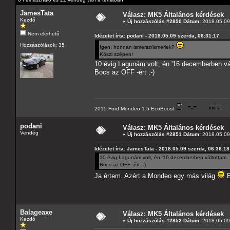
JamesTata
Válasz: MK5 Általános kérdések
Kezdő
«
Új hozzászólás #2850 Dátum:
2018.05.09 
Nem elérhető
Idézetet írta: podani - 2018.05.09 szerda, 06:31:17
Hozzászólások: 35
Igen, honnan ismersz/ismerlek?
Köszi szépen!
10 évig Lagunám volt, én '16 decemberben vál
Bocs az OFF -ért ;-)
2015 Ford Mondeo 1.5 EcoBoost
podani
Válasz: MK5 Általános kérdések
Vendég
«
Új hozzászólás #2851 Dátum:
2018.05.09 
Idézetet írta: JamesTata - 2018.05.09 szerda, 06:36:18
10 évig Lagunám volt, én '16 decemberben váltottam. I
Bocs az OFF -ért ;-)
Ja értem. Azért a Mondeo egy más világ
E
Balageaxe
Válasz: MK5 Általános kérdések
Kezdő
«
Új hozzászólás #2852 Dátum:
2018.05.09 