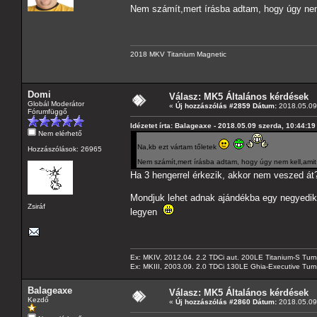
Nem számít,mert írásba adtam, hogy úgy nem
2018 MKV Titanium Magnetic
Domi
Válasz: MK5 Általános kérdések
Globál Moderátor
«
Új hozzászólás #2859 Dátum:
2018.05.09 
Fórumfüggő
Idézetet írta: Balageaxe - 2018.05.09 szerda, 10:44:19
Nem elérhető
Na,kb ezt vártam tőletek
Hozzászólások: 26965
Nem számít,mert írásba adtam, hogy úgy nem kell,ami
Ha 3 hengerrel érkezik, akkor nem veszed át
Mondjuk lehet adnak ajándékba egy negyediket
Zsiráf
legyen
Ex: MKIV, 2012.04. 2.2 TDCi aut. 200LE Titanium-S Turn
Ex: MKIII, 2003.09. 2.0 TDCi 130LE Ghia-Executive Turni
Balageaxe
Válasz: MK5 Általános kérdések
Kezdő
«
Új hozzászólás #2860 Dátum:
2018.05.09 