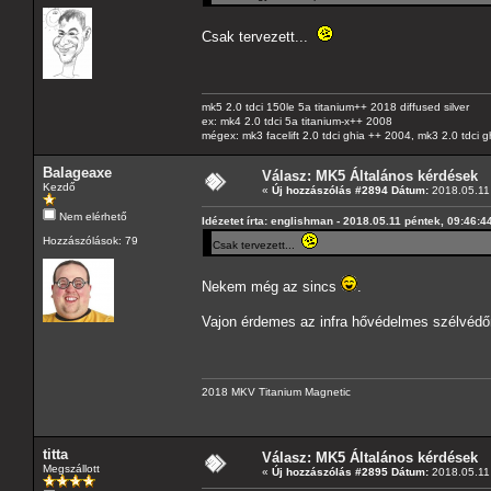
Csak tervezett...
mk5 2.0 tdci 150le 5a titanium++ 2018 diffused silver
ex: mk4 2.0 tdci 5a titanium-x++ 2008
mégex: mk3 facelift 2.0 tdci ghia ++ 2004, mk3 2.0 tdci 
Balageaxe
Válasz: MK5 Általános kérdések
Kezdő
«
Új hozzászólás #2894 Dátum:
2018.05.11 
Nem elérhető
Idézetet írta: englishman - 2018.05.11 péntek, 09:46:4
Hozzászólások: 79
Csak tervezett...
Nekem még az sincs
.
Vajon érdemes az infra hővédelmes szélvédő
2018 MKV Titanium Magnetic
titta
Válasz: MK5 Általános kérdések
Megszállott
«
Új hozzászólás #2895 Dátum:
2018.05.11 