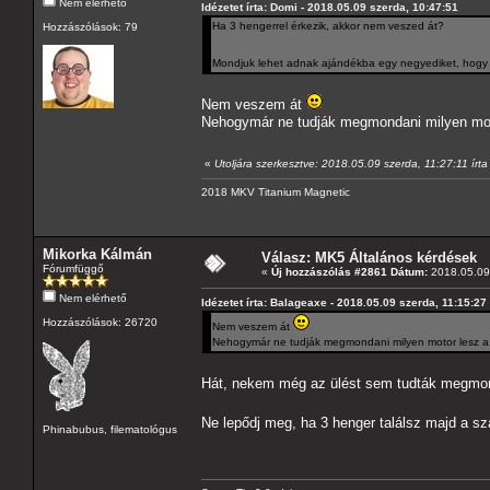
Nem elérhető
Idézetet írta: Domi - 2018.05.09 szerda, 10:47:51
Ha 3 hengerrel érkezik, akkor nem veszed át?
Hozzászólások: 79
Mondjuk lehet adnak ajándékba egy negyediket, hogy h
Nem veszem át
Nehogymár ne tudják megmondani milyen moto
«
Utoljára szerkesztve: 2018.05.09 szerda, 11:27:11 írt
2018 MKV Titanium Magnetic
Mikorka Kálmán
Válasz: MK5 Általános kérdések
Fórumfüggő
«
Új hozzászólás #2861 Dátum:
2018.05.09 
Nem elérhető
Idézetet írta: Balageaxe - 2018.05.09 szerda, 11:15:27
Hozzászólások: 26720
Nem veszem át
Nehogymár ne tudják megmondani milyen motor lesz a k
Hát, nekem még az ülést sem tudták megmon
Ne lepődj meg, ha 3 henger találsz majd a s
Phinabubus, filematológus