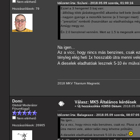
Nem elérhető
Idézetet írta: SzJani - 2018.05.09 szerda, 01:00:16
Ezzel a 3 hengerrel 3 baj van:
Hozzászólások: 79
- állítólag több járáskiegyenlítő alkatrész kell bele (to
- nagyon gyenge a motorfék benne (a 3 henger miatt)
- "presztízs" romboló (használtan az eladhatósága mé
Amúgy megy ez.
Én 2.0 benzinnel venném. Mert az 1.5 is megeszik anny
Na igen...
Az a vicc, hogy nincs más benzines, csak e
tényleg elég heti 1x hosszabb útra menni vele
A dieselek eladhatóak lesznek 5-10 év múlv
2018 MKV Titanium Magnetic
Domi
Válasz: MK5 Általános kérdések
Globál Moderátor
«
Új hozzászólás #2853 Dátum:
2018.05.09 
Fórumfüggő
Idézetet írta: Balageaxe - 2018.05.09 szerda, 08:07:05
Nem elérhető
Na igen...
Az a vicc, hogy nincs más benzines, csak ez. Plusz a
Hozzászólások: 26965
útra menni vele, akkor talán meg lehetne próbálni.
A dieselek eladhatóak lesznek 5-10 év múlva?