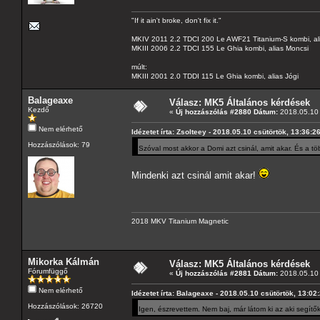
"If it ain't broke, don't fix it."
MKIV 2011 2.2 TDCI 200 Le AWF21 Titanium-S kombi, al
MKIII 2006 2.2 TDCI 155 Le Ghia kombi, alias Moncsi
múlt:
MKIII 2001 2.0 TDDI 115 Le Ghia kombi, alias Jógi
Balageaxe
Válasz: MK5 Általános kérdések
Kezdő
«
Új hozzászólás #2880 Dátum:
2018.05.10 
Nem elérhető
Idézetet írta: Zsolteey - 2018.05.10 csütörtök, 13:36:2
Hozzászólások: 79
Szóval most akkor a Domi azt csinál, amit akar. És a 
Mindenki azt csinál amit akar!
2018 MKV Titanium Magnetic
Mikorka Kálmán
Válasz: MK5 Általános kérdések
Fórumfüggő
«
Új hozzászólás #2881 Dátum:
2018.05.10 
Nem elérhető
Idézetet írta: Balageaxe - 2018.05.10 csütörtök, 13:02
Hozzászólások: 26720
Igen, észrevettem. Nem baj, már látom ki az aki segítők