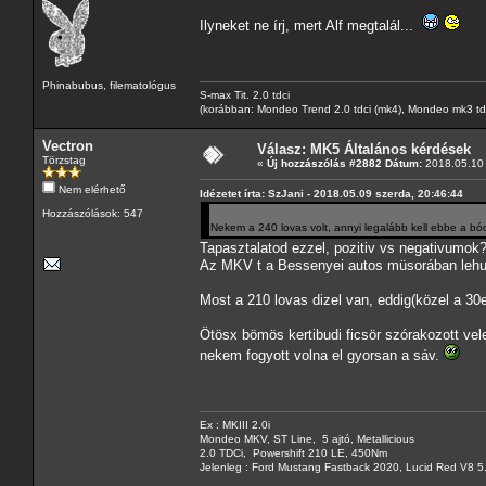
Ilyneket ne írj, mert Alf megtalál...
Phinabubus, filematológus
S-max Tit. 2.0 tdci
(korábban: Mondeo Trend 2.0 tdci (mk4), Mondeo mk3 tdci, 
Vectron
Válasz: MK5 Általános kérdések
Törzstag
«
Új hozzászólás #2882 Dátum:
2018.05.10 
Nem elérhető
Idézetet írta: SzJani - 2018.05.09 szerda, 20:46:44
Hozzászólások: 547
Nekem a 240 lovas volt, annyi legalább kell ebbe a b
Tapasztalatod ezzel, pozitiv vs negativumok
Az MKV t a Bessenyei autos müsorában lehuzt
Most a 210 lovas dizel van, eddig(közel a 30e
Ötösx bömös kertibudi ficsör szórakozott ve
nekem fogyott volna el gyorsan a sáv.
Ex : MKIII 2.0i
Mondeo MKV, ST Line, 5 ajtó, Metallicious
2.0 TDCi, Powershift 210 LE, 450Nm
Jelenleg : Ford Mustang Fastback 2020, Lucid Red V8 5