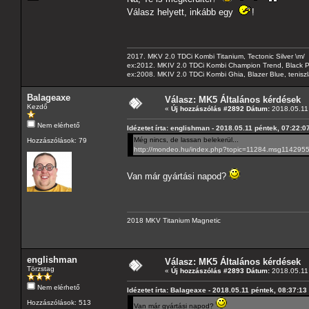
Válasz helyett, inkább egy
!
2017. MKV 2.0 TDCi Kombi Titanium, Tectonic Silver \m/
ex:2012. MKIV 2.0 TDCi Kombi Champion Trend, Black Pa
ex:2008. MKIV 2.0 TDCi Kombi Ghia, Blazer Blue, tenis
Balageaxe
Válasz: MK5 Általános kérdések
Kezdő
«
Új hozzászólás #2892 Dátum:
2018.05.11 
Nem elérhető
Idézetet írta: englishman - 2018.05.11 péntek, 07:22:0
Még nincs, de lassan belekerül...
Hozzászólások: 79
http://mondeo.hu/index.php?topic=11284.msg11429
Van már gyártási napod?
2018 MKV Titanium Magnetic
englishman
Válasz: MK5 Általános kérdések
Törzstag
«
Új hozzászólás #2893 Dátum:
2018.05.11 
Nem elérhető
Idézetet írta: Balageaxe - 2018.05.11 péntek, 08:37:13
Hozzászólások: 513
Van már gyártási napod?