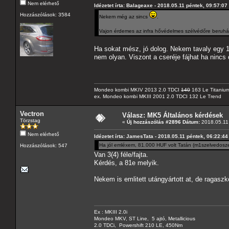
Nem elérhető
Idézetet írta: Balageaxe - 2018.05.11 péntek, 09:57:07
Hozzászólások: 3584
Nekem még az sincs
.
Vajon érdemes az infra hővédelmes szélvédőre beruhá
Ha sokat mész, jó dolog. Nekem tavaly egy 1
nem olyan. Viszont a cseréje fájhat ha nincs 
Mondeo kombi MKIV 2013 2.0 TDCI
140
163 Le Titaniu
ex. Mondeo kombi MKIII 2001 2.0 TDCI 132 Le Trend
Vectron
Válasz: MK5 Általános kérdések
Törzstag
«
Új hozzászólás #2896 Dátum:
2018.05.11 
Nem elérhető
Idézetet írta: JamesTata - 2018.05.11 péntek, 06:22:44
Ha jól emléxem, 81.000 HUF volt Tatán (m1szelvedosze
Hozzászólások: 547
Van 3(4) féle/fajta.
Kérdés, a 81e melyik.
Nekem is emlitett utángyártott at, de ragasz
Ex : MKIII 2.0i
Mondeo MKV, ST Line, 5 ajtó, Metallicious
2.0 TDCi, Powershift 210 LE, 450Nm