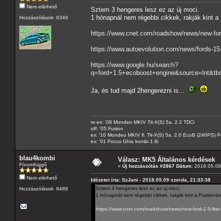
Nem elérhető
Sztem 3 hengeres lesz ez az új moci.
1 hónapnál nem régebbi cikkek, rakják kint a
Hozzászólások: 6349
https://www.cnet.com/roadshow/news/new-ford-
https://www.autoevolution.com/news/fords-15-
https://www.google.hu/search?
q=ford+1.5+ecoboost+engine&source=ln
Ja, és tud majd 2hengerezni is...
re-ex: '08 Mondeo MKIV Tit-X(S) 5a. 2.2 TDCi
off: '05 Fusion
ex: '10 Mondeo MKIV fl. Tit-X(S) 5a. 2.0 EcoB (240PS) P
ex: '01 Focus Ghia kombi 1.8i
blau4kombi
Válasz: MK5 Általános kérdések
Fórumfüggő
«
Új hozzászólás #2867 Dátum:
2018.05.09 
Nem elérhető
Idézetet írta: SzJani - 2018.05.09 szerda, 21:33:38
Sztem 3 hengeres lesz ez az új moci.
Hozzászólások: 6488
1 hónapnál nem régebbi cikkek, rakják kint a Fusion-be
https://www.cnet.com/roadshow/news/new-ford-1-5-liter-