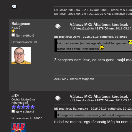
Ex: MKIV, 2012.04. 2.2 TDCi aut. 200LE Titanium-S Turn
Ex: MKIII, 2003.09. 2.0 TDCi 130LE Ghia-Executive Turni
Balageaxe
Válasz: MK5 Általános kérdések
Kezdő
«
Új hozzászólás #2876 Dátum:
2018.05.10 
Nem elérhető
Idézetet írta: Domi - 2018.05.10 csütörtök, 09:49:16
Hozzászólások: 79
Ha dízelt vennél (abban legalább tuti 4 henger van
motor lesz benne, nem hiszem
3 hengeres nem lesz, de nem gond, majd m
2018 MKV Titanium Magnetic
alf®
Válasz: MK5 Általános kérdések
Globál Moderátor
«
Új hozzászólás #2877 Dátum:
2018.05.10 
Fórumfüggő
Idézetet írta: Balageaxe - 2018.05.10 csütörtök, 10:12
Nem elérhető
3 hengeres nem lesz, de nem gond, majd megveszi m
Hozzászólások: 48650
tudod ez motsok egy társaság.Még ha nem is 