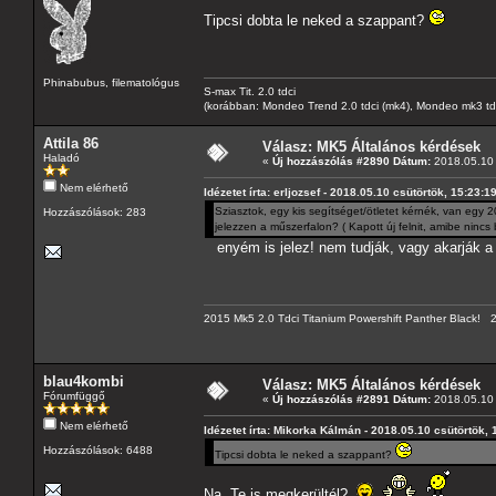
Tipcsi dobta le neked a szappant?
Phinabubus, filematológus
S-max Tit. 2.0 tdci
(korábban: Mondeo Trend 2.0 tdci (mk4), Mondeo mk3 tdci, 
Attila 86
Válasz: MK5 Általános kérdések
Haladó
«
Új hozzászólás #2890 Dátum:
2018.05.10 
Nem elérhető
Idézetet írta: erljozsef - 2018.05.10 csütörtök, 15:23:1
Sziasztok, egy kis segítséget/ötletet kérnék, van egy
Hozzászólások: 283
jelezzen a műszerfalon? ( Kapott új felnit, amibe nin
enyém is jelez! nem tudják, vagy akarják a 
2015 Mk5 2.0 Tdci Titanium Powershift Panther Black!
blau4kombi
Válasz: MK5 Általános kérdések
Fórumfüggő
«
Új hozzászólás #2891 Dátum:
2018.05.10 
Nem elérhető
Idézetet írta: Mikorka Kálmán - 2018.05.10 csütörtök, 
Hozzászólások: 6488
Tipcsi dobta le neked a szappant?
Na, Te is megkerültél?