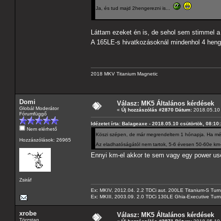
Ja, és tud majd 2hengerezni is...
Láttam ezeket én is, de sehol sem stimmel a 
A 165LE-s hivatkozásoknál mindenhol 4 heng
2018 MKV Titanium Magnetic
Domi
Válasz: MK5 Általános kérdések
Globál Moderátor
«
Új hozzászólás #2870 Dátum:
2018.05.10 
Fórumfüggő
Idézetet írta: Balageaxe - 2018.05.10 csütörtök, 08:10
Nem elérhető
Köszi szépen, de már megrendeltem 1 hónapja. Ha még
Hozzászólások: 26965
Az eladhatóságától nem tartok, 5-6 évesen 50-60e km-r
Ennyi km-el akkor te sem vagy egy power u
Zsiráf
Ex: MKIV, 2012.04. 2.2 TDCi aut. 200LE Titanium-S Turn
Ex: MKIII, 2003.09. 2.0 TDCi 130LE Ghia-Executive Turni
xrobe
Válasz: MK5 Általános kérdések
Törzstag