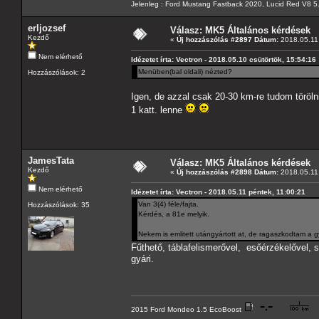
Jelenleg : Ford Mustang Fastback 2020, Lucid Red V8 5
erljozsef
Válasz: MK5 Általános kérdések
Kezdő
«
Új hozzászólás #2897 Dátum:
2018.05.11 
Nem elérhető
Idézetet írta: Vectron - 2018.05.10 csütörtök, 15:54:16
Menüben(bal oldali) nézted?
Hozzászólások: 2
Igen, de azzal csak 20-30 km-re tudom törölni
1 katt. lenne
JamesTata
Válasz: MK5 Általános kérdések
Kezdő
«
Új hozzászólás #2898 Dátum:
2018.05.11 
Nem elérhető
Idézetet írta: Vectron - 2018.05.11 péntek, 11:00:21
Van 3(4) féle/fajta.
Hozzászólások: 35
Kérdés, a 81e melyik.
Nekem is emlitett utángyártott at, de ragaszkodtam a g
Fűthető, táblafelismerővel, esőérzékelővel
gyári.
2015 Ford Mondeo 1.5 EcoBoost