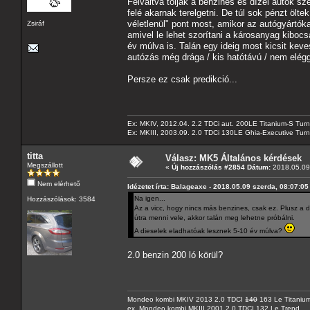
Felváltva tolják a benzines és dízel autók s
felé akarnak terelgetni. De túl sok pénzt ölt
véletlenül" pont most, amikor az autógyártók
Zsiráf
amivel le lehet szorítani a károsanyag kibocs
év múlva is. Talán egy ideig most kicsit kev
autózás még drága / kis hatótávú / nem eléggé
Persze ez csak predikció...
Ex: MKIV, 2012.04. 2.2 TDCi aut. 200LE Titanium-S Turn
Ex: MKIII, 2003.09. 2.0 TDCi 130LE Ghia-Executive Turni
titta
Válasz: MK5 Általános kérdések
Megszállott
«
Új hozzászólás #2854 Dátum:
2018.05.09 
Nem elérhető
Idézetet írta: Balageaxe - 2018.05.09 szerda, 08:07:05
Na igen...
Hozzászólások: 3584
Az a vicc, hogy nincs más benzines, csak ez. Plusz a
útra menni vele, akkor talán meg lehetne próbálni.
A dieselek eladhatóak lesznek 5-10 év múlva?
2.0 benzin 200 ló körül?
Mondeo kombi MKIV 2013 2.0 TDCI
140
163 Le Titaniu
ex. Mondeo kombi MKIII 2001 2.0 TDCI 132 Le Trend