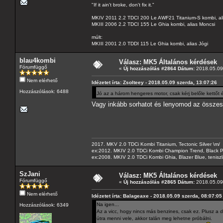
"If it ain't broke, don't fix it."
MKIV 2011 2.2 TDCI 200 Le AWF21 Titanium-S kombi, al
MKIII 2006 2.2 TDCI 155 Le Ghia kombi, alias Moncsi
múlt:
MKIII 2001 2.0 TDDI 115 Le Ghia kombi, alias Jógi
blau4kombi
Válasz: MK5 Általános kérdések
Fórumfüggő
«
Új hozzászólás #2864 Dátum:
2018.05.09 
Nem elérhető
Idézetet írta: Zsolteey - 2018.05.09 szerda, 13:07:26
Hozzászólások: 6488
Jó az a három hengeres motor, csak kérj belőle kettőt 
Vagy inkább sorhatot és lenyomod az össze
2017. MKV 2.0 TDCi Kombi Titanium, Tectonic Silver \m/
ex:2012. MKIV 2.0 TDCi Kombi Champion Trend, Black Pa
ex:2008. MKIV 2.0 TDCi Kombi Ghia, Blazer Blue, tenis
SzJani
Válasz: MK5 Általános kérdések
Fórumfüggő
«
Új hozzászólás #2865 Dátum:
2018.05.09 
Nem elérhető
Idézetet írta: Balageaxe - 2018.05.09 szerda, 08:07:05
Na igen...
Hozzászólások: 6349
Az a vicc, hogy nincs más benzines, csak ez. Plusz a
útra menni vele, akkor talán meg lehetne próbálni.