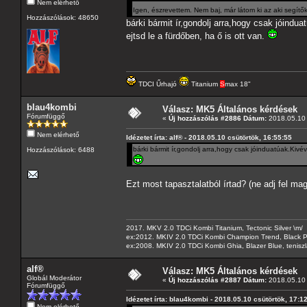
Nem elérhető
Igen, észrevettem. Nem baj, már látom ki az aki segítők
Hozzászólások: 48650
bárki bármit ír,gondolj arra,hogy csak jóin
ejtsd le a fürdőben, ha ő is ott van.
TDCI Űrhajó
Titanium
S
max 18"
blau4kombi
Válasz: MK5 Általános kérdések
Fórumfüggő
«
Új hozzászólás #2886 Dátum:
2018.05.10 
Nem elérhető
Idézetet írta: alf® - 2018.05.10 csütörtök, 16:55:55
bárki bármit ír,gondolj arra,hogy csak jóinduatúak.Kiv
Hozzászólások: 6488
Ezt most tapasztalatból írtad? (ne adj fel ma
2017. MKV 2.0 TDCi Kombi Titanium, Tectonic Silver \m/
ex:2012. MKIV 2.0 TDCi Kombi Champion Trend, Black Pa
ex:2008. MKIV 2.0 TDCi Kombi Ghia, Blazer Blue, tenis
alf®
Válasz: MK5 Általános kérdések
Globál Moderátor
«
Új hozzászólás #2887 Dátum:
2018.05.10 
Fórumfüggő
Idézetet írta: blau4kombi - 2018.05.10 csütörtök, 17:1
Nem elérhető