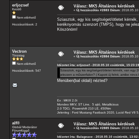
erljozsef
Válasz: MK5 Általános kérdések
Kezdő
«
Új hozzászólás #2883 Dátum:
2018.05.10 
Nem elérhető
Sziasztok, egy kis segítséget/ötletet kérnék
keréknyomás szenzort (TMPS), hogy ne jelezz
Hozzászólások: 2
Köszönöm!
Vectron
Válasz: MK5 Általános kérdések
Törzstag
«
Új hozzászólás #2884 Dátum:
2018.05.10 
Nem elérhető
Idézetet írta: erljozsef - 2018.05.10 csütörtök, 15:23:1
Sziasztok, egy kis segítséget/ötletet kérnék, van egy
Hozzászólások: 547
jelezzen a műszerfalon? ( Kapott új felnit, amibe nin
Menüben(bal oldali) nézted?
Ex : MKIII 2.0i
Mondeo MKV, ST Line, 5 ajtó, Metallicious
2.0 TDCi, Powershift 210 LE, 450Nm
Jelenleg : Ford Mustang Fastback 2020, Lucid Red V8 5
alf®
Válasz: MK5 Általános kérdések
Globál Moderátor
«
Új hozzászólás #2885 Dátum:
2018.05.10 
Fórumfüggő
Idézetet írta: Balageaxe - 2018.05.10 csütörtök, 13:02