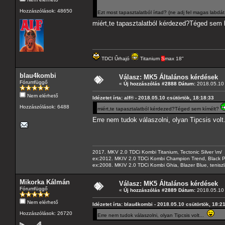
Hozzászólások: 48650
Ezt most tapasztalatból írtad? (ne adj fel magas labdát
miért,te tapasztalatból kérdezed?Téged sem
TDCI Űrhajó
Titanium
S
max 18"
blau4kombi
Válasz: MK5 Általános kérdések
Fórumfüggő
«
Új hozzászólás #2888 Dátum:
2018.05.10 
Nem elérhető
Idézetet írta: alf® - 2018.05.10 csütörtök, 18:18:33
Hozzászólások: 6488
miért,te tapasztalatból kérdezed?Téged sem kímélt?
Erre nem tudok válaszolni, olyan Tipcsis volt
2017. MKV 2.0 TDCi Kombi Titanium, Tectonic Silver \m/
ex:2012. MKIV 2.0 TDCi Kombi Champion Trend, Black Pa
ex:2008. MKIV 2.0 TDCi Kombi Ghia, Blazer Blue, tenis
Mikorka Kálmán
Válasz: MK5 Általános kérdések
Fórumfüggő
«
Új hozzászólás #2889 Dátum:
2018.05.10 
Nem elérhető
Idézetet írta: blau4kombi - 2018.05.10 csütörtök, 18:2
Hozzászólások: 26720
Erre nem tudok válaszolni, olyan Tipcsis volt...