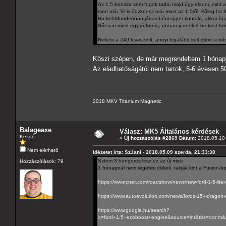
Az 1.5 benzint sem fogok tudni majd úgy eladni, mint 
mert már Te is ódzkodsz már most az 1.5től. Főleg ha 3
Ha kell Mondeóban jártas bérnepper kontakt, akkor írj pr
Sőt van most egy jó forrás, onnan jönnek 3-6e km-t fut
Nekem a 240 lovas volt, annyi legalább kell ebbe a b
Köszi szépen, de már megrendeltem 1 hónapj
Az eladhatóságától nem tartok, 5-6 évesen 50
2018 MKV Titanium Magnetic
Balageaxe
Válasz: MK5 Általános kérdések
Kezdő
«
Új hozzászólás #2869 Dátum:
2018.05.10 
Nem elérhető
Idézetet írta: SzJani - 2018.05.09 szerda, 21:33:38
Sztem 3 hengeres lesz ez az új moci.
Hozzászólások: 79
1 hónapnál nem régebbi cikkek, rakják kint a Fusion-be
https://www.cnet.com/roadshow/news/new-ford-1-5-liter-
https://www.autoevolution.com/news/fords-15-l-dragon-
https://www.google.hu/search?
q=ford+1.5+ecoboost+engine&source=lnt&tbs=qd