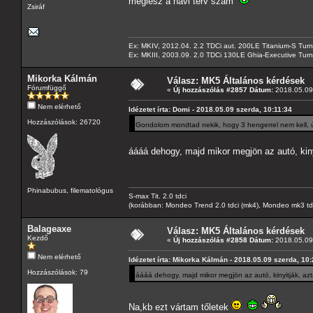
meglesz a havi terv szám
Zsiráf
Ex: MKIV, 2012.04. 2.2 TDCi aut. 200LE Titanium-S Turn
Ex: MKIII, 2003.09. 2.0 TDCi 130LE Ghia-Executive Turni
Mikorka Kálmán
Válasz: MK5 Általános kérdések
Fórumfüggő
«
Új hozzászólás #2857 Dátum:
2018.05.09 
Nem elérhető
Idézetet írta: Domi - 2018.05.09 szerda, 10:11:34
Hozzászólások: 26720
Gondolom mondtad nekik, hogy 3 hengerrel nem kell, 
áááá dehogy, majd mikor megjön az autó, kin
Phinabubus, filematológus
S-max Tit. 2.0 tdci
(korábban: Mondeo Trend 2.0 tdci (mk4), Mondeo mk3 tdci, 
Balageaxe
Válasz: MK5 Általános kérdések
Kezdő
«
Új hozzászólás #2858 Dátum:
2018.05.09 
Nem elérhető
Idézetet írta: Mikorka Kálmán - 2018.05.09 szerda, 10
Hozzászólások: 79
áááá dehogy, majd mikor megjön az autó, kinyitják, a
Na,kb ezt vártam tőletek