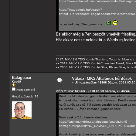
https://www.autoevolution.com/news/fords-15-l-dragon-
https://www.google.hu/search?
q=ford+1.5+ecoboost+engine&source=lnt&tbs=qd
Ja, és tud majd 2hengerezni is...
És akkor még a 7en beszólt vmelyik frissling,
Hát akkor nesze nektek itt a Wartburg-feeling
2017. MKV 2.0 TDCi Kombi Titanium, Tectonic Silver \m/
ex:2012. MKIV 2.0 TDCi Kombi Champion Trend, Black Pa
ex:2008. MKIV 2.0 TDCi Kombi Ghia, Blazer Blue, tenis
Balageaxe
Válasz: MK5 Általános kérdések
Kezdő
«
Új hozzászólás #2868 Dátum:
2018.05.10 
Nem elérhető
Idézetet írta: SzJani - 2018.05.09 szerda, 20:46:44
Dízel: ha Mondeóban gondolkodom, már ebben sem v
Hozzászólások: 79
A dízelek eladhatóak lesznek-e: biztosan. Kérdés menn
Az új autók az első 4-5 évben veszítik legjobban az ér
Én inkább 1-2 éves kocsiban gondolkodnék.
Nézd csak a 2.0L benzin kínálatot:
https://suchen.mobile.de/fahrzeuge/search.html?
damageUnrepaired=NO_DAMAGE_UNREPAIRED&fuels=P
Vegyél kintről, jobban jársz, mint ezekkel az ablakemelő