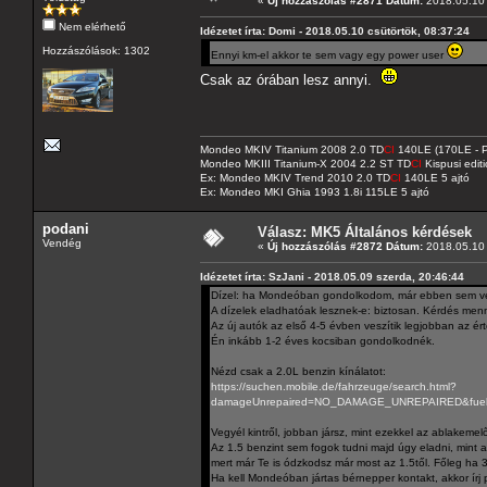
«
Új hozzászólás #2871 Dátum:
2018.05.10 
Nem elérhető
Idézetet írta: Domi - 2018.05.10 csütörtök, 08:37:24
Hozzászólások: 1302
Ennyi km-el akkor te sem vagy egy power user
Csak az órában lesz annyi.
Mondeo MKIV Titanium 2008 2.0 TD
CI
140LE (170LE - P
Mondeo MKIII Titanium-X 2004 2.2 ST TD
CI
Kispusi editi
Ex: Mondeo MKIV Trend 2010 2.0 TD
CI
140LE 5 ajtó
Ex: Mondeo MKI Ghia 1993 1.8i 115LE 5 ajtó
podani
Válasz: MK5 Általános kérdések
Vendég
«
Új hozzászólás #2872 Dátum:
2018.05.10 
Idézetet írta: SzJani - 2018.05.09 szerda, 20:46:44
Dízel: ha Mondeóban gondolkodom, már ebben sem v
A dízelek eladhatóak lesznek-e: biztosan. Kérdés menn
Az új autók az első 4-5 évben veszítik legjobban az ér
Én inkább 1-2 éves kocsiban gondolkodnék.
Nézd csak a 2.0L benzin kínálatot:
https://suchen.mobile.de/fahrzeuge/search.html?
damageUnrepaired=NO_DAMAGE_UNREPAIRED&fuels=P
Vegyél kintről, jobban jársz, mint ezekkel az ablakemelő
Az 1.5 benzint sem fogok tudni majd úgy eladni, mint 
mert már Te is ódzkodsz már most az 1.5től. Főleg ha 3
Ha kell Mondeóban jártas bérnepper kontakt, akkor írj pr