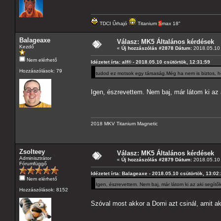
TDCI Űrhajó
Titanium
S
max 18"
Balageaxe
Válasz: MK5 Általános kérdések
Kezdő
«
Új hozzászólás #2878 Dátum:
2018.05.10 
Nem elérhető
Idézetet írta: alf® - 2018.05.10 csütörtök, 12:31:59
Hozzászólások: 79
tudod ez motsok egy társaság.Még ha nem is biztos, ho
Igen, észrevettem. Nem baj, már látom ki az 
2018 MKV Titanium Magnetic
Zsolteey
Válasz: MK5 Általános kérdések
Adminisztrátor
«
Új hozzászólás #2879 Dátum:
2018.05.10 
Fórumfüggő
Idézetet írta: Balageaxe - 2018.05.10 csütörtök, 13:02
Nem elérhető
Igen, észrevettem. Nem baj, már látom ki az aki segítők
Hozzászólások: 8152
Szóval most akkor a Domi azt csinál, amit a