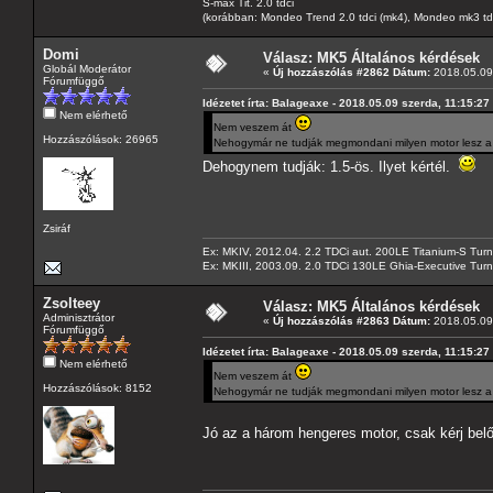
S-max Tit. 2.0 tdci
(korábban: Mondeo Trend 2.0 tdci (mk4), Mondeo mk3 tdci, 
Domi
Válasz: MK5 Általános kérdések
Globál Moderátor
«
Új hozzászólás #2862 Dátum:
2018.05.09 
Fórumfüggő
Idézetet írta: Balageaxe - 2018.05.09 szerda, 11:15:27
Nem elérhető
Nem veszem át
Hozzászólások: 26965
Nehogymár ne tudják megmondani milyen motor lesz a k
Dehogynem tudják: 1.5-ös. Ilyet kértél.
Zsiráf
Ex: MKIV, 2012.04. 2.2 TDCi aut. 200LE Titanium-S Turn
Ex: MKIII, 2003.09. 2.0 TDCi 130LE Ghia-Executive Turni
Zsolteey
Válasz: MK5 Általános kérdések
Adminisztrátor
«
Új hozzászólás #2863 Dátum:
2018.05.09 
Fórumfüggő
Idézetet írta: Balageaxe - 2018.05.09 szerda, 11:15:27
Nem elérhető
Nem veszem át
Hozzászólások: 8152
Nehogymár ne tudják megmondani milyen motor lesz a k
Jó az a három hengeres motor, csak kérj belő