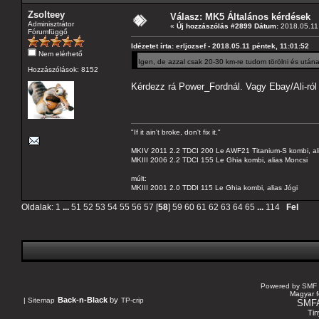
Zsolteey
Válasz: MK5 Általános kérdések
Adminisztrátor
«
Új hozzászólás #2899 Dátum:
2018.05.11 
Fórumfüggő
Idézetet írta: erljozsef - 2018.05.11 péntek, 11:01:52
Nem elérhető
Igen, de azzal csak 20-30 km-re tudom törölni és utána 
Hozzászólások: 8152
Kérdezz rá Power_Fordnál. Vagy Ebay/Ali-ról 
"If it ain't broke, don't fix it."
MKIV 2011 2.2 TDCI 200 Le AWF21 Titanium-S kombi, al
MKIII 2006 2.2 TDCI 155 Le Ghia kombi, alias Moncsi
múlt:
MKIII 2001 2.0 TDDI 115 Le Ghia kombi, alias Jógi
Oldalak:
1
...
51
52
53
54
55
56
57
[
58
]
59
60
61
62
63
64
65
...
114
Fel
Powered by SMF 
Magyar f
Back-n-Black
by
|
Sitemap
TP-crip
SMF
Tin