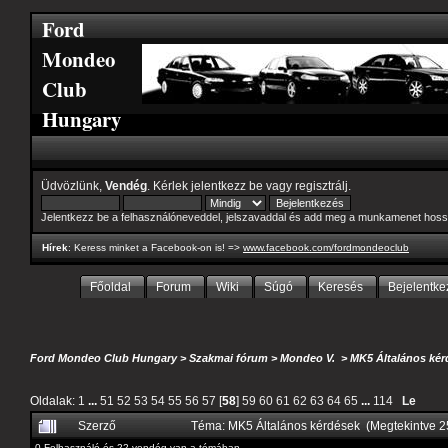
Ford
Mondeo
Club
Hungary
Üdvözlünk,
Vendég
. Kérlek
jelentkezz be
vagy
regisztrálj
.
Jelentkezz be a felhasználóneveddel, jelszavaddal és add meg a munkamenet hoss
Hírek
: Keress minket a Facebook-on is! =>
www.facebook.com/fordmondeoclub
Főoldal
Forum
Wiki
Súgó
Keresés
Bejelentke
Ford Mondeo Club Hungary
>
Szakmai fórum
>
Mondeo V.
>
MK5 Általános kér
Oldalak:
1
...
51
52
53
54
55
56
57
[
58
]
59
60
61
62
63
64
65
...
114
Le
Szerző
Téma: MK5 Általános kérdések (Megtekintve 
0 Felhasználó és 22 vendég van a témában