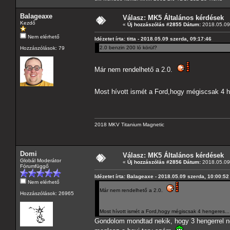
Balageaxe
Válasz: MK5 Általános kérdések
Kezdő
«
Új hozzászólás #2855 Dátum:
2018.05.09 
Nem elérhető
Idézetet írta: titta - 2018.05.09 szerda, 09:17:46
2.0 benzin 200 ló körül?
Hozzászólások: 79
Már nem rendelhető a 2.0.
Most hívott ismét a Ford,hogy mégiscsak 4 
2018 MKV Titanium Magnetic
Domi
Válasz: MK5 Általános kérdések
Globál Moderátor
«
Új hozzászólás #2856 Dátum:
2018.05.09 
Fórumfüggő
Idézetet írta: Balageaxe - 2018.05.09 szerda, 10:00:52
Nem elérhető
Már nem rendelhető a 2.0.
Hozzászólások: 26965
Most hívott ismét a Ford,hogy mégiscsak 4 hengeres.
Gondolom mondtad nekik, hogy 3 hengerrel ne