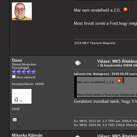
Már nem rendelhető a 2.0.
Most hívott ismét a Ford,hogy még
2018 MKV Titanium Magnetic
Domi
Válasz: MK5 Általán
Globál Moderátor
«
Új hozzászólás #2856 D
Fórumfüggő
Idézetet írta: Balageaxe - 2018.05.09 szer
Nem elérhető
Már nem rendelhető a 2.0.
Hozzászólások: 26965
Most hívott ismét a Ford,hogy mégiscsak 
Gondolom mondtad nekik, hogy 3 he
Zsiráf
Ex: MKIV, 2012.04. 2.2 TDCi aut. 200LE Tit
Ex: MKIII, 2003.09. 2.0 TDCi 130LE Ghia-Ex
Mikorka Kálmán
Válasz: MK5 Általán