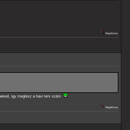
Naplózva
 neked, így meglesz a havi terv szám
Naplózva