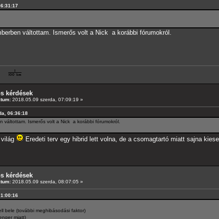
06:31:17
berben váltottam. Ismerős volt a Nick a korábbi fórumokról.
os kérdések
átum:
2018.05.09 szerda, 07:09:19 »
da, 06:36:18
váltottam. Ismerős volt a Nick a korábbi fórumokról.
 világ
Eredeti terv egy hibrid lett volna, de a csomagtartó miatt sajna kieset
os kérdések
átum:
2018.05.09 szerda, 08:07:05 »
01:00:16
kell bele (további meghibásodási faktor)
nger miatt)