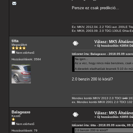
Persze ez csak predikció...
Ex: MKIV, 2012.04. 2.2 TDCi aut. 200LE Tit
Ex: MKIII, 2003.09. 2.0 TDCi 130LE Ghia-Ex
titta
Válasz: MK5 Általán
Megszállott
«
Új hozzászólás #2854 D
Nem elérhető
Idézetet írta: Balageaxe - 2018.05.09 szer
Na igen...
Hozzászólások: 3584
Az a vicc, hogy nincs más benzines, csak 
A dieselek eladhatóak lesznek 5-10 év m
2.0 benzin 200 ló körül?
Mondeo kombi MKIV 2013 2.0 TDCI
140
163
ex. Mondeo kombi MKIII 2001 2.0 TDCI 132
Balageaxe
Válasz: MK5 Általán
Kezdő
«
Új hozzászólás #2855 D
Nem elérhető
Idézetet írta: titta - 2018.05.09 szerda, 09:
2.0 benzin 200 ló körül?
Hozzászólások: 79