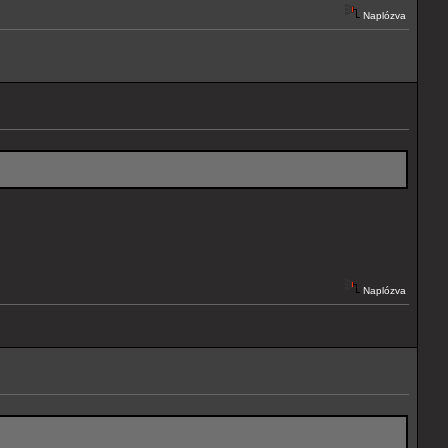
Naplózva
Naplózva