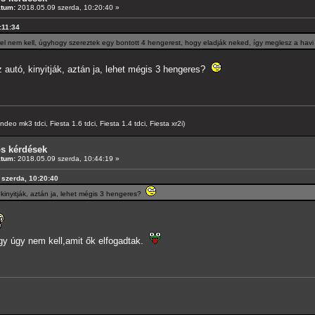
átum:
2018.05.09 szerda, 10:20:40 »
:11:34
 nem kell, úgyhogy szereztek egy bontott 4 hengerest, hogy eladják neked, így meglesz a hav
autó, kinyitják, aztán ja, lehet mégis 3 hengeres?
o mk3 tdci, Fiesta 1.6 tdci, Fiesta 1.4 tdci, Fiesta xr2i)
os kérdések
átum:
2018.05.09 szerda, 10:44:19 »
 szerda, 10:20:40
kinyitják, aztán ja, lehet mégis 3 hengeres?
y úgy nem kell,amit ők elfogadtak.