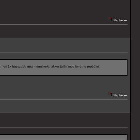
Naplózva
heti 1x hosszabb útra menni vele, akkor talán meg lehetne próbálni.
Naplózva