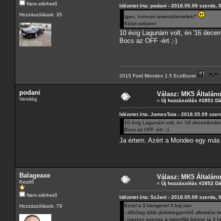
Nem elérhető
Idézetet írta: podani - 2018.05.09 szerda, 
Hozzászólások: 35
Igen, honnan ismersz/ismerlek?
Köszi szépen!
10 évig Lagunám volt, én '16 decem
Bocs az OFF -ért ;-)
2015 Ford Mondeo 1.5 EcoBoost
podani
Válasz: MK5 Általán
Vendég
«
Új hozzászólás #2851 D
Idézetet írta: JamesTata - 2018.05.09 szer
10 évig Lagunám volt, én '16 decemberben 
Bocs az OFF -ért ;-)
Ja értem. Azért a Mondeo egy más
Balageaxe
Válasz: MK5 Általán
Kezdő
«
Új hozzászólás #2852 D
Nem elérhető
Idézetet írta: SzJani - 2018.05.09 szerda, 
Ezzel a 3 hengerrel 3 baj van:
Hozzászólások: 79
- állítólag több járáskiegyenlítő alkatrész 
- nagyon gyenge a motorfék benne (a 3 he