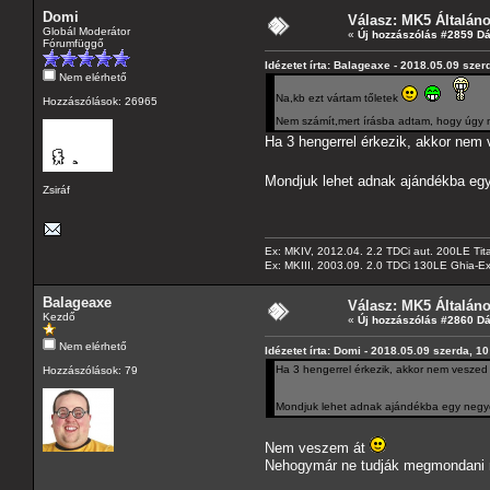
Domi
Válasz: MK5 Általán
Globál Moderátor
«
Új hozzászólás #2859 D
Fórumfüggő
Idézetet írta: Balageaxe - 2018.05.09 szer
Nem elérhető
Na,kb ezt vártam tőletek
Hozzászólások: 26965
Nem számít,mert írásba adtam, hogy úgy n
Ha 3 hengerrel érkezik, akkor nem
Mondjuk lehet adnak ajándékba egy 
Zsiráf
Ex: MKIV, 2012.04. 2.2 TDCi aut. 200LE Tit
Ex: MKIII, 2003.09. 2.0 TDCi 130LE Ghia-Ex
Balageaxe
Válasz: MK5 Általán
Kezdő
«
Új hozzászólás #2860 D
Nem elérhető
Idézetet írta: Domi - 2018.05.09 szerda, 1
Ha 3 hengerrel érkezik, akkor nem veszed
Hozzászólások: 79
Mondjuk lehet adnak ajándékba egy negyed
Nem veszem át
Nehogymár ne tudják megmondani mi