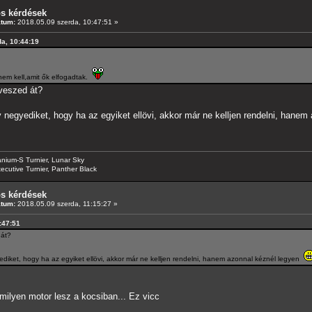
os kérdések
átum:
2018.05.09 szerda, 10:47:51 »
da, 10:44:19
em kell,amit ők elfogadtak.
 veszed át?
negyediket, hogy ha az egyiket ellövi, akkor már ne kelljen rendelni, hane
anium-S Turnier, Lunar Sky
ecutive Turnier, Panther Black
os kérdések
átum:
2018.05.09 szerda, 11:15:27 »
0:47:51
 át?
iket, hogy ha az egyiket ellövi, akkor már ne kelljen rendelni, hanem azonnal kéznél legyen
lyen motor lesz a kocsiban... Ez vicc