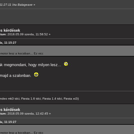
 11:27:11 írta Balageaxe
»
os kérdések
átum:
2018.05.09 szerda, 11:58:52 »
da, 11:15:27
tor lesz a kocsiban... Ez vicc
ák megmondani, hogy milyen lesz...
z majd a szalonban.
o mk3 tdci, Fiesta 1.6 tdci, Fiesta 1.4 tdci, Fiesta xr2i)
os kérdések
átum:
2018.05.09 szerda, 12:42:45 »
da, 11:15:27
tor lesz a kocsiban... Ez vicc