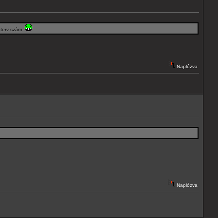
i terv szám
Naplózva
Naplózva