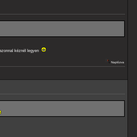
m azonnal kéznél legyen
Naplózva