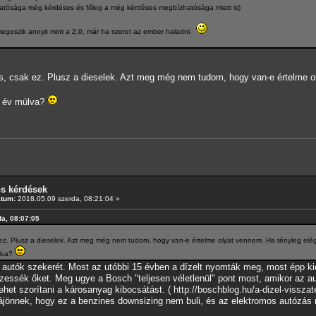
dhatósága még kérdéses és főleg a még kérdéses megbízhatósága miatt is)
megeszik annyit mint a 2.0, már ha szeret az ember haladni.
s, csak ez. Plusz a dieselek. Azt meg még nem tudom, hogy van-e értelme ol
0 év múlva?
os kérdések
átum:
2018.05.09 szerda, 08:21:04 »
da, 08:07:05
ez. Plusz a dieselek. Azt meg még nem tudom, hogy van-e értelme olyat vennem. Ha tényleg elég 
úlva?
l autók szekerét. Most az utóbbi 15 évben a dízelt nyomták meg, most épp kics
ezessék őket. Meg ugye a Bosch "teljesen véletlenül" pont most, amikor az au
ehet szorítani a károsanyag kibocsátást. (
http://boschblog.hu/a-dizel-visszat
rájönnek, hogy ez a benzines downsizing nem buli, és az elektromos autózás mé