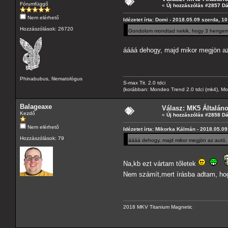
Fórumfüggő
«
Új hozzászólás #2857 D
Nem elérhető
Idézetet írta: Domi - 2018.05.09 szerda, 10
Hozzászólások: 26720
Gondolom mondtad nekik, hogy 3 hengerrel
áááá dehogy, majd mikor megjön az 
Phinabubus, filematológus
S-max Tit. 2.0 tdci
(korábban: Mondeo Trend 2.0 tdci (mk4), Monde
Balageaxe
Válasz: MK5 Általán
Kezdő
«
Új hozzászólás #2858 D
Nem elérhető
Idézetet írta: Mikorka Kálmán - 2018.05.09
Hozzászólások: 79
áááá dehogy, majd mikor megjön az autó, 
Na,kb ezt vártam tőletek
Nem számít,mert írásba adtam, hog
2018 MKV Titanium Magnetic