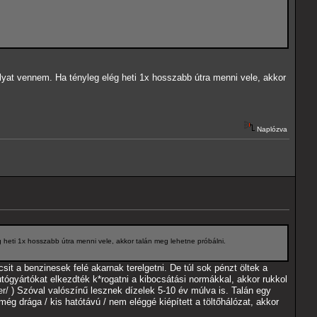
yat vennem. Ha tényleg elég heti 1x hosszabb útra menni vele, akkor
Naplózva
heti 1x hosszabb útra menni vele, akkor talán meg lehetne próbálni.
it a benzinesek felé akarnak terelgetni. De túl sok pénzt öltek a
tógyártókat elkezdték k*rogatni a kibocsátási normákkal, akkor rukkol
er/
) Szóval valószínű lesznek dízelek 5-10 év múlva is. Talán egy
g drága / kis hatótávú / nem eléggé kiépített a töltőhálózat, akkor