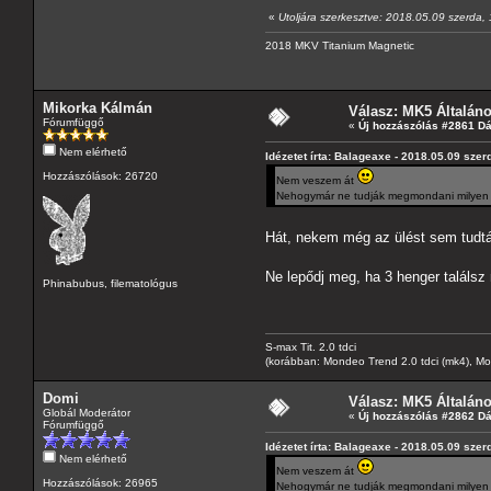
«
Utoljára szerkesztve: 2018.05.09 szerda,
2018 MKV Titanium Magnetic
Mikorka Kálmán
Válasz: MK5 Általán
Fórumfüggő
«
Új hozzászólás #2861 D
Nem elérhető
Idézetet írta: Balageaxe - 2018.05.09 szer
Hozzászólások: 26720
Nem veszem át
Nehogymár ne tudják megmondani milyen mo
Hát, nekem még az ülést sem tudt
Ne lepődj meg, ha 3 henger találs
Phinabubus, filematológus
S-max Tit. 2.0 tdci
(korábban: Mondeo Trend 2.0 tdci (mk4), Monde
Domi
Válasz: MK5 Általán
Globál Moderátor
«
Új hozzászólás #2862 D
Fórumfüggő
Idézetet írta: Balageaxe - 2018.05.09 szer
Nem elérhető
Nem veszem át
Hozzászólások: 26965
Nehogymár ne tudják megmondani milyen mo