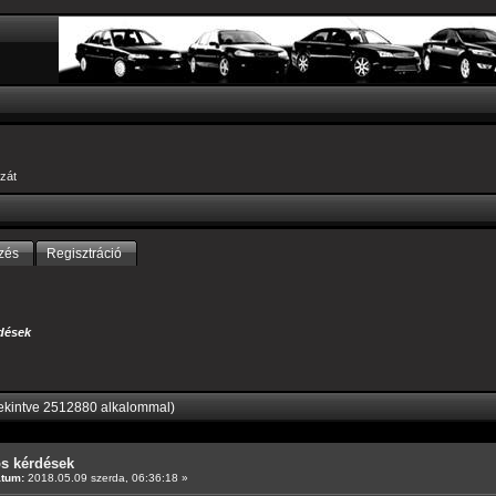
zát
zés
Regisztráció
dések
ekintve 2512880 alkalommal)
os kérdések
átum:
2018.05.09 szerda, 06:36:18 »