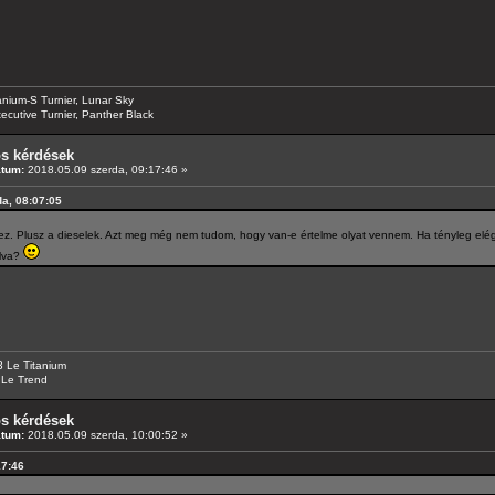
anium-S Turnier, Lunar Sky
ecutive Turnier, Panther Black
os kérdések
átum:
2018.05.09 szerda, 09:17:46 »
da, 08:07:05
ez. Plusz a dieselek. Azt meg még nem tudom, hogy van-e értelme olyat vennem. Ha tényleg elég 
úlva?
 Le Titanium
 Le Trend
os kérdések
átum:
2018.05.09 szerda, 10:00:52 »
17:46