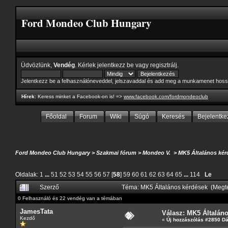
Ford Mondeo Club Hungary
Üdvözlünk,
Vendég
. Kérlek
jelentkezz be
vagy
regisztrálj
.
Jelentkezz be a felhasználóneveddel, jelszavaddal és add meg a munkamenet hoss
Hírek
: Keress minket a Facebook-on is! =>
www.facebook.com/fordmondeoclub
Főoldal
Forum
Wiki
Súgó
Keresés
Bejelentke
Ford Mondeo Club Hungary
>
Szakmai fórum
>
Mondeo V.
>
MK5 Általános kér
Oldalak:
1
...
51
52
53
54
55
56
57
[
58
]
59
60
61
62
63
64
65
...
114
Le
Szerző
Téma: MK5 Általános kérdések (Megt
0 Felhasználó és 22 vendég van a témában
JamesTata
Válasz: MK5 Általán
Kezdő
«
Új hozzászólás #2850 D