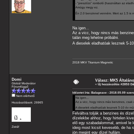
- "presztízs" romboló (használtan az ela
Amúgy megy ez.
Én 2.0 benzinnel venném. Mert az 1.5 is 
Na igen...
Az a vicc, hogy nincs más benzine
talán meg lehetne próbálni.
A dieselek eladhatóak lesznek 5-1
2018 MKV Titanium Magnetic
Domi
Válasz: MK5 Általán
Globál Moderátor
«
Új hozzászólás #2853 D
Fórumfüggő
Idézetet írta: Balageaxe - 2018.05.09 szer
Nem elérhető
Na igen...
Az a vicc, hogy nincs más benzines, csak 
Hozzászólások: 26965
A dieselek eladhatóak lesznek 5-10 év m
Felváltva tolják a benzines és díze
dízelekbe ahhoz, hogy hirtelen kiv
elő egy szabadalommal, amivel le l
Zsiráf
ideig most kicsit kevesebb, de ha 
jön megint egy dízel hullám.