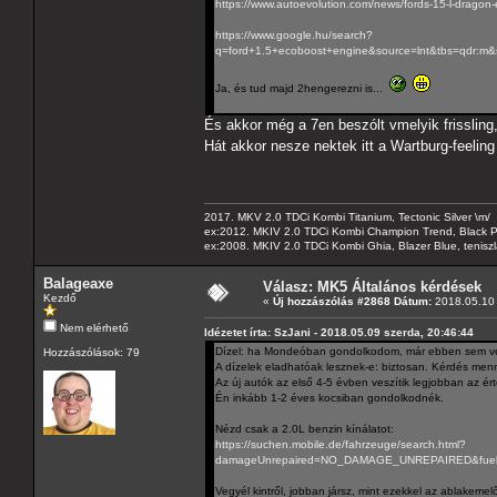
https://www.autoevolution.com/news/fords-15-l-dragon-
https://www.google.hu/search?
q=ford+1.5+ecoboost+engine&source=lnt&tbs=qd
Ja, és tud majd 2hengerezni is...
És akkor még a 7en beszólt vmelyik frissling,
Hát akkor nesze nektek itt a Wartburg-feeling
2017. MKV 2.0 TDCi Kombi Titanium, Tectonic Silver \m/
ex:2012. MKIV 2.0 TDCi Kombi Champion Trend, Black Pa
ex:2008. MKIV 2.0 TDCi Kombi Ghia, Blazer Blue, tenis
Balageaxe
Válasz: MK5 Általános kérdések
Kezdő
«
Új hozzászólás #2868 Dátum:
2018.05.10 
Nem elérhető
Idézetet írta: SzJani - 2018.05.09 szerda, 20:46:44
Dízel: ha Mondeóban gondolkodom, már ebben sem v
Hozzászólások: 79
A dízelek eladhatóak lesznek-e: biztosan. Kérdés menn
Az új autók az első 4-5 évben veszítik legjobban az ér
Én inkább 1-2 éves kocsiban gondolkodnék.
Nézd csak a 2.0L benzin kínálatot:
https://suchen.mobile.de/fahrzeuge/search.html?
damageUnrepaired=NO_DAMAGE_UNREPAIRED&fuels=P
Vegyél kintről, jobban jársz, mint ezekkel az ablakemelő