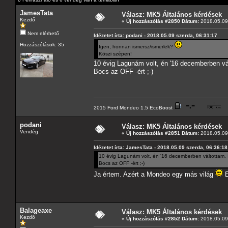
JamesTata
Válasz: MK5 Általános kérdések
Kezdő
«
Új hozzászólás #2850 Dátum:
2018.05.09 
Nem elérhető
Idézetet írta: podani - 2018.05.09 szerda, 06:31:17
Hozzászólások: 35
Igen, honnan ismersz/ismerlek?
Köszi szépen!
10 évig Lagunám volt, én '16 decemberben vál
Bocs az OFF -ért ;-)
2015 Ford Mondeo 1.5 EcoBoost
podani
Válasz: MK5 Általános kérdések
Vendég
«
Új hozzászólás #2851 Dátum:
2018.05.09 
Idézetet írta: JamesTata - 2018.05.09 szerda, 06:36:18
10 évig Lagunám volt, én '16 decemberben váltottam. I
Bocs az OFF -ért ;-)
Ja értem. Azért a Mondeo egy más világ
E
Balageaxe
Válasz: MK5 Általános kérdések
Kezdő
«
Új hozzászólás #2852 Dátum:
2018.05.09 