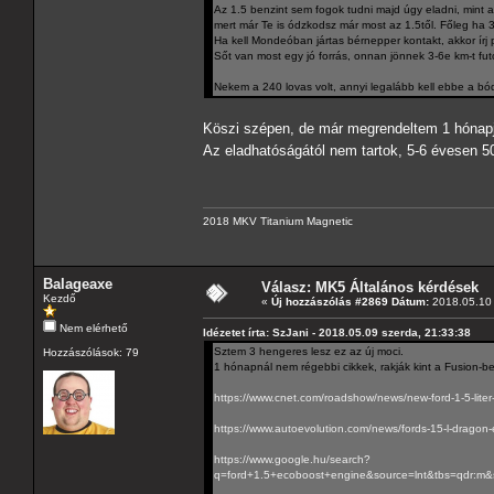
Az 1.5 benzint sem fogok tudni majd úgy eladni, mint 
mert már Te is ódzkodsz már most az 1.5től. Főleg ha 3
Ha kell Mondeóban jártas bérnepper kontakt, akkor írj pr
Sőt van most egy jó forrás, onnan jönnek 3-6e km-t fut
Nekem a 240 lovas volt, annyi legalább kell ebbe a b
Köszi szépen, de már megrendeltem 1 hónapj
Az eladhatóságától nem tartok, 5-6 évesen 50
2018 MKV Titanium Magnetic
Balageaxe
Válasz: MK5 Általános kérdések
Kezdő
«
Új hozzászólás #2869 Dátum:
2018.05.10 
Nem elérhető
Idézetet írta: SzJani - 2018.05.09 szerda, 21:33:38
Sztem 3 hengeres lesz ez az új moci.
Hozzászólások: 79
1 hónapnál nem régebbi cikkek, rakják kint a Fusion-be
https://www.cnet.com/roadshow/news/new-ford-1-5-liter-
https://www.autoevolution.com/news/fords-15-l-dragon-
https://www.google.hu/search?
q=ford+1.5+ecoboost+engine&source=lnt&tbs=qd