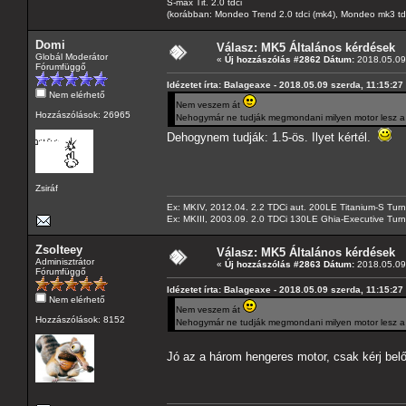
S-max Tit. 2.0 tdci
(korábban: Mondeo Trend 2.0 tdci (mk4), Mondeo mk3 tdci, 
Domi
Válasz: MK5 Általános kérdések
Globál Moderátor
«
Új hozzászólás #2862 Dátum:
2018.05.09 
Fórumfüggő
Idézetet írta: Balageaxe - 2018.05.09 szerda, 11:15:27
Nem elérhető
Nem veszem át
Hozzászólások: 26965
Nehogymár ne tudják megmondani milyen motor lesz a k
Dehogynem tudják: 1.5-ös. Ilyet kértél.
Zsiráf
Ex: MKIV, 2012.04. 2.2 TDCi aut. 200LE Titanium-S Turn
Ex: MKIII, 2003.09. 2.0 TDCi 130LE Ghia-Executive Turni
Zsolteey
Válasz: MK5 Általános kérdések
Adminisztrátor
«
Új hozzászólás #2863 Dátum:
2018.05.09 
Fórumfüggő
Idézetet írta: Balageaxe - 2018.05.09 szerda, 11:15:27
Nem elérhető
Nem veszem át
Hozzászólások: 8152
Nehogymár ne tudják megmondani milyen motor lesz a k
Jó az a három hengeres motor, csak kérj belő