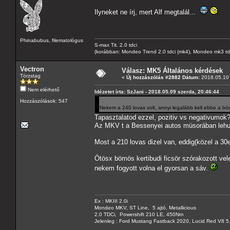
Ilyneket ne írj, mert Alf megtalál...
Phinabubus, filematológus
S-max Tit. 2.0 tdci
(korábban: Mondeo Trend 2.0 tdci (mk4), Mondeo mk3 tdci, 
Vectron
Válasz: MK5 Általános kérdések
Törzstag
«
Új hozzászólás #2882 Dátum:
2018.05.10 
Nem elérhető
Idézetet írta: SzJani - 2018.05.09 szerda, 20:46:44
Hozzászólások: 547
Nekem a 240 lovas volt, annyi legalább kell ebbe a b
Tapasztalatod ezzel, pozitiv vs negativumok
Az MKV t a Bessenyei autos müsorában lehuzt
Most a 210 lovas dizel van, eddig(közel a 30e
Ötösx bömös kertibudi ficsör szórakozott ve
nekem fogyott volna el gyorsan a sáv.
Ex : MKIII 2.0i
Mondeo MKV, ST Line, 5 ajtó, Metallicious
2.0 TDCi, Powershift 210 LE, 450Nm
Jelenleg : Ford Mustang Fastback 2020, Lucid Red V8 5