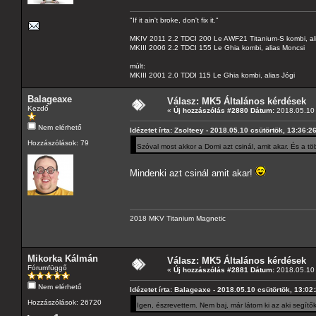
"If it ain't broke, don't fix it."
MKIV 2011 2.2 TDCI 200 Le AWF21 Titanium-S kombi, al
MKIII 2006 2.2 TDCI 155 Le Ghia kombi, alias Moncsi
múlt:
MKIII 2001 2.0 TDDI 115 Le Ghia kombi, alias Jógi
Balageaxe
Válasz: MK5 Általános kérdések
Kezdő
«
Új hozzászólás #2880 Dátum:
2018.05.10 
Nem elérhető
Idézetet írta: Zsolteey - 2018.05.10 csütörtök, 13:36:2
Hozzászólások: 79
Szóval most akkor a Domi azt csinál, amit akar. És a 
Mindenki azt csinál amit akar!
2018 MKV Titanium Magnetic
Mikorka Kálmán
Válasz: MK5 Általános kérdések
Fórumfüggő
«
Új hozzászólás #2881 Dátum:
2018.05.10 
Nem elérhető
Idézetet írta: Balageaxe - 2018.05.10 csütörtök, 13:02
Hozzászólások: 26720
Igen, észrevettem. Nem baj, már látom ki az aki segítők