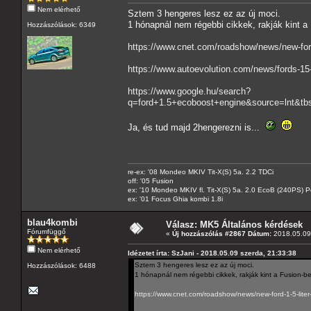
Nem elérhető
Sztem 3 hengeres lesz ez az új moci.
1 hónapnál nem régebbi cikkek, rakják kint a
Hozzászólások: 6349
https://www.cnet.com/roadshow/news/new-ford-
https://www.autoevolution.com/news/fords-15-
https://www.google.hu/search?
q=ford+1.5+ecoboost+engine&source=ln
Ja, és tud majd 2hengerezni is...
re-ex: '08 Mondeo MKIV Tit-X(S) 5a. 2.2 TDCi
off: '05 Fusion
ex: '10 Mondeo MKIV fl. Tit-X(S) 5a. 2.0 EcoB (240PS) P
ex: '01 Focus Ghia kombi 1.8i
blau4kombi
Válasz: MK5 Általános kérdések
Fórumfüggő
«
Új hozzászólás #2867 Dátum:
2018.05.09 
Nem elérhető
Idézetet írta: SzJani - 2018.05.09 szerda, 21:33:38
Sztem 3 hengeres lesz ez az új moci.
Hozzászólások: 6488
1 hónapnál nem régebbi cikkek, rakják kint a Fusion-be
https://www.cnet.com/roadshow/news/new-ford-1-5-liter-