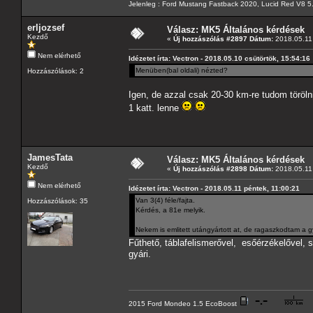
Jelenleg : Ford Mustang Fastback 2020, Lucid Red V8 5
erljozsef
Válasz: MK5 Általános kérdések
Kezdő
«
Új hozzászólás #2897 Dátum:
2018.05.11 
Nem elérhető
Idézetet írta: Vectron - 2018.05.10 csütörtök, 15:54:16
Menüben(bal oldali) nézted?
Hozzászólások: 2
Igen, de azzal csak 20-30 km-re tudom törölni
1 katt. lenne
JamesTata
Válasz: MK5 Általános kérdések
Kezdő
«
Új hozzászólás #2898 Dátum:
2018.05.11 
Nem elérhető
Idézetet írta: Vectron - 2018.05.11 péntek, 11:00:21
Van 3(4) féle/fajta.
Hozzászólások: 35
Kérdés, a 81e melyik.
Nekem is emlitett utángyártott at, de ragaszkodtam a g
Fűthető, táblafelismerővel, esőérzékelővel
gyári.
2015 Ford Mondeo 1.5 EcoBoost