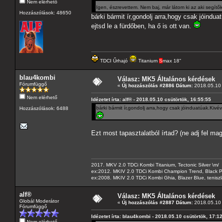
Nem elérhető
Igen, észrevettem. Nem baj, már látom ki az aki segítők
Hozzászólások: 48650
bárki bármit ír,gondolj arra,hogy csak jóin
ejtsd le a fürdőben, ha ő is ott van.
TDCI Űrhajó
Titanium
S
max 18"
blau4kombi
Válasz: MK5 Általános kérdések
Fórumfüggő
«
Új hozzászólás #2886 Dátum:
2018.05.10 
Nem elérhető
Idézetet írta: alf® - 2018.05.10 csütörtök, 16:55:55
bárki bármit ír,gondolj arra,hogy csak jóinduatúak.Kiv
Hozzászólások: 6488
Ezt most tapasztalatból írtad? (ne adj fel ma
2017. MKV 2.0 TDCi Kombi Titanium, Tectonic Silver \m/
ex:2012. MKIV 2.0 TDCi Kombi Champion Trend, Black Pa
ex:2008. MKIV 2.0 TDCi Kombi Ghia, Blazer Blue, tenis
alf®
Válasz: MK5 Általános kérdések
Globál Moderátor
«
Új hozzászólás #2887 Dátum:
2018.05.10 
Fórumfüggő
Idézetet írta: blau4kombi - 2018.05.10 csütörtök, 17:1
Nem elérhető