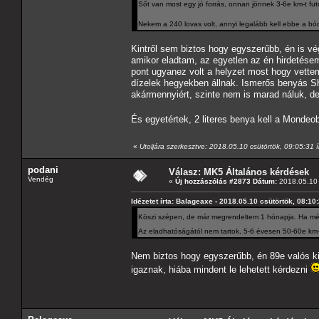
Sőt van most egy jó forrás, onnan jönnek 3-6e km-t fut
Nekem a 240 lovas volt, annyi legalább kell ebbe a b
Kintről sem biztos hogy egyszerűbb, én is vé
amikor eladtam, az egyetlen az én hirdetésem 
pont ugyanez volt a helyzet most hogy vettem,
dízelek hegyekben állnak. Ismerős benyás Sha
akármennyiért, szinte nem is marad náluk, de 
És egyetértek, 2 literes benya kell a Monde
«
Utoljára szerkesztve: 2018.05.10 csütörtök, 09:05:31 í
podani
Válasz: MK5 Általános kérdések
Vendég
«
Új hozzászólás #2873 Dátum:
2018.05.10 
Idézetet írta: Balageaxe - 2018.05.10 csütörtök, 08:10
Köszi szépen, de már megrendeltem 1 hónapja. Ha még
Az eladhatóságától nem tartok, 5-6 évesen 50-60e km-r
Nem biztos hogy egyszerűbb, én 89e valós ki
igaznak, hiába mindent le lehetett kérdezni