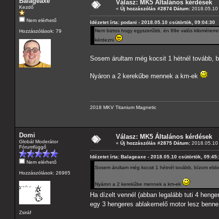
Balageaxe
Válasz: MK5 Általános kérdések
Kezdő
«
Új hozzászólás #2874 Dátum:
2018.05.10 
Nem elérhető
Idézetet írta: podani - 2018.05.10 csütörtök, 09:04:30
Nem biztos hogy egyszerűbb, én 89e valós kilométerrel
Hozzászólások: 79
kérdezni
Sosem árultam még kocsit 1 hétnél tovább,
Nyáron a 2 kerekűbe mennek a km-ek
2018 MKV Titanium Magnetic
Domi
Válasz: MK5 Általános kérdések
Globál Moderátor
«
Új hozzászólás #2875 Dátum:
2018.05.10 
Fórumfüggő
Idézetet írta: Balageaxe - 2018.05.10 csütörtök, 09:45
Nem elérhető
Sosem árultam még kocsit 1 hétnél tovább, bízom eb
Hozzászólások: 26965
Nyáron a 2 kerekűbe mennek a km-ek
Ha dízelt vennél (abban legalább tuti 4 heng
egy 3 hengeres ablakemelő motor lesz benn
Zsiráf