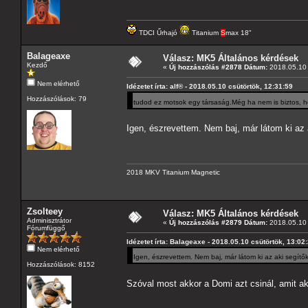
TDCI Űrhajó
Titanium
S
max 18"
Balageaxe
Válasz: MK5 Általános kérdések
Kezdő
«
Új hozzászólás #2878 Dátum:
2018.05.10 
Nem elérhető
Idézetet írta: alf® - 2018.05.10 csütörtök, 12:31:59
Hozzászólások: 79
tudod ez motsok egy társaság.Még ha nem is biztos, ho
Igen, észrevettem. Nem baj, már látom ki az 
2018 MKV Titanium Magnetic
Zsolteey
Válasz: MK5 Általános kérdések
Adminisztrátor
«
Új hozzászólás #2879 Dátum:
2018.05.10 
Fórumfüggő
Idézetet írta: Balageaxe - 2018.05.10 csütörtök, 13:02
Nem elérhető
Igen, észrevettem. Nem baj, már látom ki az aki segítők
Hozzászólások: 8152
Szóval most akkor a Domi azt csinál, amit a