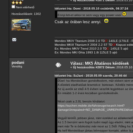
«
Új hozzászólás #2871 Dátum:
2018.05.10 
Nem elérhető
Idézetet írta: Domi - 2018.05.10 csütörtök, 08:37:24
Hozzászólások: 1302
Ennyi km-el akkor te sem vagy egy power user
Csak az órában lesz annyi.
Mondeo MKIV Titanium 2008 2.0 TD
CI
140LE (170LE - P
Mondeo MKIII Titanium-X 2004 2.2 ST TD
CI
Kispusi editi
Ex: Mondeo MKIV Trend 2010 2.0 TD
CI
140LE 5 ajtó
Ex: Mondeo MKI Ghia 1993 1.8i 115LE 5 ajtó
podani
Válasz: MK5 Általános kérdések
Vendég
«
Új hozzászólás #2872 Dátum:
2018.05.10 
Idézetet írta: SzJani - 2018.05.09 szerda, 20:46:44
Dízel: ha Mondeóban gondolkodom, már ebben sem v
A dízelek eladhatóak lesznek-e: biztosan. Kérdés menn
Az új autók az első 4-5 évben veszítik legjobban az ér
Én inkább 1-2 éves kocsiban gondolkodnék.
Nézd csak a 2.0L benzin kínálatot:
https://suchen.mobile.de/fahrzeuge/search.html?
damageUnrepaired=NO_DAMAGE_UNREPAIRED&fuels=P
Vegyél kintről, jobban jársz, mint ezekkel az ablakemelő
Az 1.5 benzint sem fogok tudni majd úgy eladni, mint 
mert már Te is ódzkodsz már most az 1.5től. Főleg ha 3
Ha kell Mondeóban jártas bérnepper kontakt, akkor írj pr