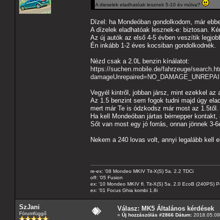
A dieselek eladhatóak lesznek 5-10 év múlva?
Dízel: ha Mondeóban gondolkodom, már ebb
A dízelek eladhatóak lesznek-e: biztosan. Ké
Az új autók az első 4-5 évben veszítik legjo
Én inkább 1-2 éves kocsiban gondolkodnék.
Nézd csak a 2.0L benzin kínálatot:
https://suchen.mobile.de/fahrzeuge/search.h
damageUnrepaired=NO_DAMAGE_UNREPAIRED
Vegyél kintről, jobban jársz, mint ezekkel az 
Az 1.5 benzint sem fogok tudni majd úgy elad
mert már Te is ódzkodsz már most az 1.5től. 
Ha kell Mondeóban jártas bérnepper kontakt, ak
Sőt van most egy jó forrás, onnan jönnek 3-6
Nekem a 240 lovas volt, annyi legalább kell 
re-ex: '08 Mondeo MKIV Tit-X(S) 5a. 2.2 TDCi
off: '05 Fusion
ex: '10 Mondeo MKIV fl. Tit-X(S) 5a. 2.0 EcoB (240PS) P
ex: '01 Focus Ghia kombi 1.8i
SzJani
Válasz: MK5 Általános kérdések
Fórumfüggő
«
Új hozzászólás #2866 Dátum:
2018.05.09 