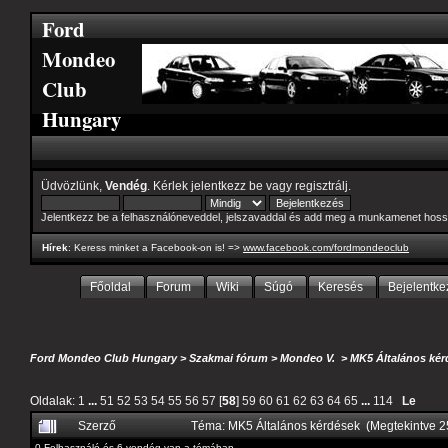
Ford
Mondeo
Club
Hungary
Üdvözlünk,
Vendég
. Kérlek
jelentkezz be
vagy
regisztrálj
.
Jelentkezz be a felhasználóneveddel, jelszavaddal és add meg a munkamenet hoss
Hírek
: Keress minket a Facebook-on is! =>
www.facebook.com/fordmondeoclub
Főoldal
Forum
Wiki
Súgó
Keresés
Bejelentke
Ford Mondeo Club Hungary
>
Szakmai fórum
>
Mondeo V.
>
MK5 Általános kér
Oldalak:
1
...
51
52
53
54
55
56
57
[
58
]
59
60
61
62
63
64
65
...
114
Le
Szerző
Téma: MK5 Általános kérdések (Megtekintve 
0 Felhasználó és 6 vendég van a témában