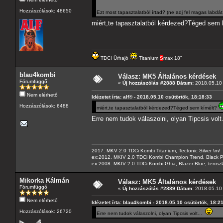
Hozzászólások: 48650
Ezt most tapasztalatból írtad? (ne adj fel magas labdát
miért,te tapasztalatból kérdezed?Téged sem
TDCI Űrhajó
Titanium
S
max 18"
blau4kombi
Válasz: MK5 Általános kérdések
Fórumfüggő
«
Új hozzászólás #2888 Dátum:
2018.05.10 
Nem elérhető
Idézetet írta: alf® - 2018.05.10 csütörtök, 18:18:33
Hozzászólások: 6488
miért,te tapasztalatból kérdezed?Téged sem kímélt?
Erre nem tudok válaszolni, olyan Tipcsis volt
2017. MKV 2.0 TDCi Kombi Titanium, Tectonic Silver \m/
ex:2012. MKIV 2.0 TDCi Kombi Champion Trend, Black Pa
ex:2008. MKIV 2.0 TDCi Kombi Ghia, Blazer Blue, tenis
Mikorka Kálmán
Válasz: MK5 Általános kérdések
Fórumfüggő
«
Új hozzászólás #2889 Dátum:
2018.05.10 
Nem elérhető
Idézetet írta: blau4kombi - 2018.05.10 csütörtök, 18:2
Hozzászólások: 26720
Erre nem tudok válaszolni, olyan Tipcsis volt...