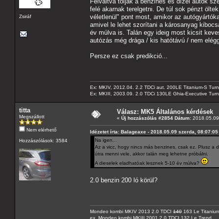
Felváltva tolják a benzines és dízel autók s
felé akarnak terelgetni. De túl sok pénzt ölt
véletlenül" pont most, amikor az autógyártók
Zsiráf
amivel le lehet szorítani a károsanyag kibocs
év múlva is. Talán egy ideig most kicsit kev
autózás még drága / kis hatótávú / nem eléggé
Persze ez csak predikció...
Ex: MKIV, 2012.04. 2.2 TDCi aut. 200LE Titanium-S Turn
Ex: MKIII, 2003.09. 2.0 TDCi 130LE Ghia-Executive Turni
titta
Válasz: MK5 Általános kérdések
Megszállott
«
Új hozzászólás #2854 Dátum:
2018.05.09 
Nem elérhető
Idézetet írta: Balageaxe - 2018.05.09 szerda, 08:07:05
Na igen...
Hozzászólások: 3584
Az a vicc, hogy nincs más benzines, csak ez. Plusz a
útra menni vele, akkor talán meg lehetne próbálni.
A dieselek eladhatóak lesznek 5-10 év múlva?
2.0 benzin 200 ló körül?
Mondeo kombi MKIV 2013 2.0 TDCI
140
163 Le Titaniu
ex. Mondeo kombi MKIII 2001 2.0 TDCI 132 Le Trend