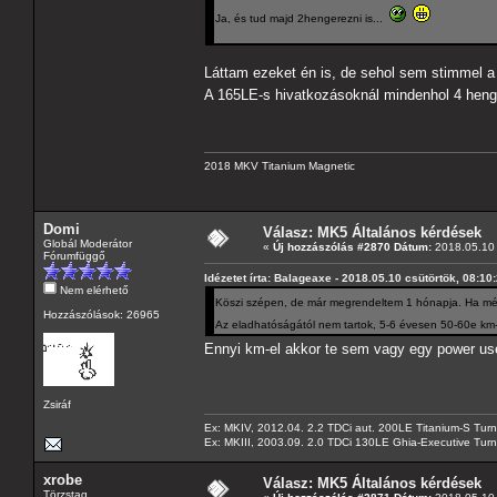
Ja, és tud majd 2hengerezni is...
Láttam ezeket én is, de sehol sem stimmel a 
A 165LE-s hivatkozásoknál mindenhol 4 heng
2018 MKV Titanium Magnetic
Domi
Válasz: MK5 Általános kérdések
Globál Moderátor
«
Új hozzászólás #2870 Dátum:
2018.05.10 
Fórumfüggő
Idézetet írta: Balageaxe - 2018.05.10 csütörtök, 08:10
Nem elérhető
Köszi szépen, de már megrendeltem 1 hónapja. Ha még
Hozzászólások: 26965
Az eladhatóságától nem tartok, 5-6 évesen 50-60e km-r
Ennyi km-el akkor te sem vagy egy power u
Zsiráf
Ex: MKIV, 2012.04. 2.2 TDCi aut. 200LE Titanium-S Turn
Ex: MKIII, 2003.09. 2.0 TDCi 130LE Ghia-Executive Turni
xrobe
Válasz: MK5 Általános kérdések
Törzstag