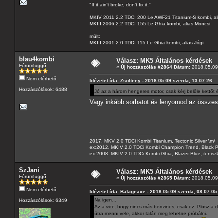
"If it ain't broke, don't fix it."
MKIV 2011 2.2 TDCI 200 Le AWF21 Titanium-S kombi, al
MKIII 2006 2.2 TDCI 155 Le Ghia kombi, alias Moncsi
múlt:
MKIII 2001 2.0 TDDI 115 Le Ghia kombi, alias Jógi
blau4kombi
Válasz: MK5 Általános kérdések
Fórumfüggő
«
Új hozzászólás #2864 Dátum:
2018.05.09 
Nem elérhető
Idézetet írta: Zsolteey - 2018.05.09 szerda, 13:07:26
Hozzászólások: 6488
Jó az a három hengeres motor, csak kérj belőle kettőt 
Vagy inkább sorhatot és lenyomod az össze
2017. MKV 2.0 TDCi Kombi Titanium, Tectonic Silver \m/
ex:2012. MKIV 2.0 TDCi Kombi Champion Trend, Black Pa
ex:2008. MKIV 2.0 TDCi Kombi Ghia, Blazer Blue, tenis
SzJani
Válasz: MK5 Általános kérdések
Fórumfüggő
«
Új hozzászólás #2865 Dátum:
2018.05.09 
Nem elérhető
Idézetet írta: Balageaxe - 2018.05.09 szerda, 08:07:05
Na igen...
Hozzászólások: 6349
Az a vicc, hogy nincs más benzines, csak ez. Plusz a
útra menni vele, akkor talán meg lehetne próbálni.