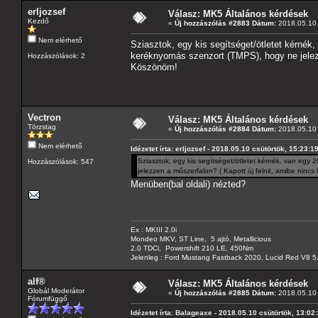
erljozsef
Válasz: MK5 Általános kérdések
Kezdő
«
Új hozzászólás #2883 Dátum:
2018.05.10 
Nem elérhető
Sziasztok, egy kis segítséget/ötletet kérnék
keréknyomás szenzort (TMPS), hogy ne jelezz
Hozzászólások: 2
Köszönöm!
Vectron
Válasz: MK5 Általános kérdések
Törzstag
«
Új hozzászólás #2884 Dátum:
2018.05.10 
Nem elérhető
Idézetet írta: erljozsef - 2018.05.10 csütörtök, 15:23:1
Sziasztok, egy kis segítséget/ötletet kérnék, van egy
Hozzászólások: 547
jelezzen a műszerfalon? ( Kapott új felnit, amibe nin
Menüben(bal oldali) nézted?
Ex : MKIII 2.0i
Mondeo MKV, ST Line, 5 ajtó, Metallicious
2.0 TDCi, Powershift 210 LE, 450Nm
Jelenleg : Ford Mustang Fastback 2020, Lucid Red V8 5
alf®
Válasz: MK5 Általános kérdések
Globál Moderátor
«
Új hozzászólás #2885 Dátum:
2018.05.10 
Fórumfüggő
Idézetet írta: Balageaxe - 2018.05.10 csütörtök, 13:02