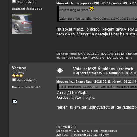
Nem elérhető
Idézetet írta: Balageaxe - 2018.05.11 péntek, 09:57:07
Hozzászólások: 3584
Nekem még az sincs
.
Vajon érdemes az infra hővédelmes szélvédőre beruhá
Ha sokat mész, jó dolog. Nekem tavaly egy 1
nem olyan. Viszont a cseréje fájhat ha nincs 
Mondeo kombi MKIV 2013 2.0 TDCI
140
163 Le Titaniu
ex. Mondeo kombi MKIII 2001 2.0 TDCI 132 Le Trend
Vectron
Válasz: MK5 Általános kérdések
Törzstag
«
Új hozzászólás #2896 Dátum:
2018.05.11 
Nem elérhető
Idézetet írta: JamesTata - 2018.05.11 péntek, 06:22:44
Ha jól emléxem, 81.000 HUF volt Tatán (m1szelvedosze
Hozzászólások: 547
Van 3(4) féle/fajta.
Kérdés, a 81e melyik.
Nekem is emlitett utángyártott at, de ragasz
Ex : MKIII 2.0i
Mondeo MKV, ST Line, 5 ajtó, Metallicious
2.0 TDCi, Powershift 210 LE, 450Nm