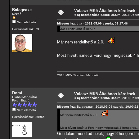
Balageaxe
Válasz: MK5 Általános kérdések
Kezdő
«
Új hozzászólás #2855 Dátum:
2018.05.09 
Nem elérhető
Idézetet írta: titta - 2018.05.09 szerda, 09:17:46
2.0 benzin 200 ló körül?
Hozzászólások: 79
Már nem rendelhető a 2.0.
Most hívott ismét a Ford,hogy mégiscsak 4 
2018 MKV Titanium Magnetic
Domi
Válasz: MK5 Általános kérdések
Globál Moderátor
«
Új hozzászólás #2856 Dátum:
2018.05.09 
Fórumfüggő
Idézetet írta: Balageaxe - 2018.05.09 szerda, 10:00:52
Nem elérhető
Már nem rendelhető a 2.0.
Hozzászólások: 26965
Most hívott ismét a Ford,hogy mégiscsak 4 hengeres.
Gondolom mondtad nekik, hogy 3 hengerrel ne