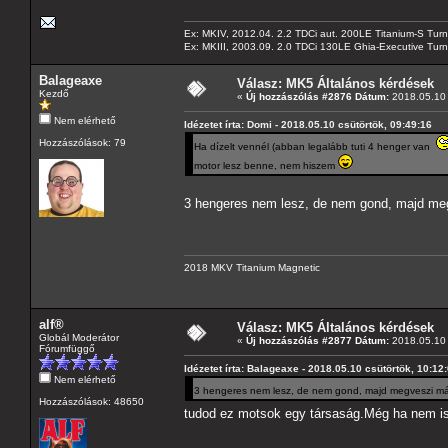
Ex: MKIV, 2012.04. 2.2 TDCi aut. 200LE Titanium-S Turn
Ex: MKIII, 2003.09. 2.0 TDCi 130LE Ghia-Executive Turni
Balageaxe
Válasz: MK5 Általános kérdések
Kezdő
«
Új hozzászólás #2876 Dátum:
2018.05.10 
Nem elérhető
Idézetet írta: Domi - 2018.05.10 csütörtök, 09:49:16
Hozzászólások: 79
Ha dízelt vennél (abban legalább tuti 4 henger van
motor lesz benne, nem hiszem
3 hengeres nem lesz, de nem gond, majd m
2018 MKV Titanium Magnetic
alf®
Válasz: MK5 Általános kérdések
Globál Moderátor
«
Új hozzászólás #2877 Dátum:
2018.05.10 
Fórumfüggő
Idézetet írta: Balageaxe - 2018.05.10 csütörtök, 10:12
Nem elérhető
3 hengeres nem lesz, de nem gond, majd megveszi m
Hozzászólások: 48650
tudod ez motsok egy társaság.Még ha nem is 