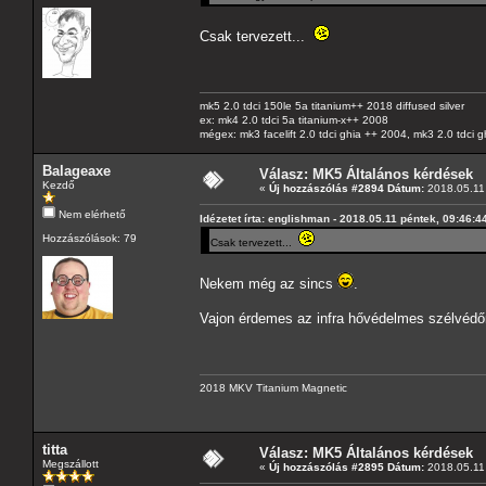
Csak tervezett...
mk5 2.0 tdci 150le 5a titanium++ 2018 diffused silver
ex: mk4 2.0 tdci 5a titanium-x++ 2008
mégex: mk3 facelift 2.0 tdci ghia ++ 2004, mk3 2.0 tdci 
Balageaxe
Válasz: MK5 Általános kérdések
Kezdő
«
Új hozzászólás #2894 Dátum:
2018.05.11 
Nem elérhető
Idézetet írta: englishman - 2018.05.11 péntek, 09:46:4
Hozzászólások: 79
Csak tervezett...
Nekem még az sincs
.
Vajon érdemes az infra hővédelmes szélvédő
2018 MKV Titanium Magnetic
titta
Válasz: MK5 Általános kérdések
Megszállott
«
Új hozzászólás #2895 Dátum:
2018.05.11 