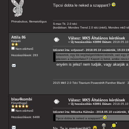
Tipcsi dobta le neked a szappant?
Phinabubus, filematológus
S-max Tit. 2.0 tdci
(korábban: Mondeo Trend 2.0 tdci (mk4), Mondeo mk3 tdci, 
Attila 86
Válasz: MK5 Általános kérdések
Haladó
«
Új hozzászólás #2890 Dátum:
2018.05.10 
Nem elérhető
Idézetet írta: erljozsef - 2018.05.10 csütörtök, 15:23:1
Sziasztok, egy kis segítséget/ötletet kérnék, van egy
Hozzászólások: 283
jelezzen a műszerfalon? ( Kapott új felnit, amibe nin
enyém is jelez! nem tudják, vagy akarják a 
2015 Mk5 2.0 Tdci Titanium Powershift Panther Black!
blau4kombi
Válasz: MK5 Általános kérdések
Fórumfüggő
«
Új hozzászólás #2891 Dátum:
2018.05.10 
Nem elérhető
Idézetet írta: Mikorka Kálmán - 2018.05.10 csütörtök, 
Hozzászólások: 6488
Tipcsi dobta le neked a szappant?
Na, Te is megkerültél?