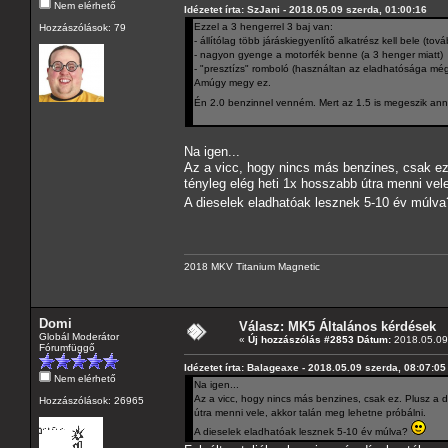
Nem elérhető
Idézetet írta: SzJani - 2018.05.09 szerda, 01:00:16
Ezzel a 3 hengerrel 3 baj van:
Hozzászólások: 79
- állítólag több járáskiegyenlítő alkatrész kell bele (to
- nagyon gyenge a motorfék benne (a 3 henger miatt)
- "presztízs" romboló (használtan az eladhatósága mé
Amúgy megy ez.
Én 2.0 benzinnel venném. Mert az 1.5 is megeszik anny
Na igen...
Az a vicc, hogy nincs más benzines, csak e
tényleg elég heti 1x hosszabb útra menni vele
A dieselek eladhatóak lesznek 5-10 év múlv
2018 MKV Titanium Magnetic
Domi
Válasz: MK5 Általános kérdések
Globál Moderátor
«
Új hozzászólás #2853 Dátum:
2018.05.09 
Fórumfüggő
Idézetet írta: Balageaxe - 2018.05.09 szerda, 08:07:05
Nem elérhető
Na igen...
Az a vicc, hogy nincs más benzines, csak ez. Plusz a
Hozzászólások: 26965
útra menni vele, akkor talán meg lehetne próbálni.
A dieselek eladhatóak lesznek 5-10 év múlva?