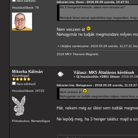
Nem elérhető
Idézetet írta: Domi - 2018.05.09 szerda, 10:47:51
Ha 3 hengerrel érkezik, akkor nem veszed át?
Hozzászólások: 79
Mondjuk lehet adnak ajándékba egy negyediket, hogy h
Nem veszem át
Nehogymár ne tudják megmondani milyen moto
«
Utoljára szerkesztve: 2018.05.09 szerda, 11:27:11 írt
2018 MKV Titanium Magnetic
Mikorka Kálmán
Válasz: MK5 Általános kérdések
Fórumfüggő
«
Új hozzászólás #2861 Dátum:
2018.05.09 
Nem elérhető
Idézetet írta: Balageaxe - 2018.05.09 szerda, 11:15:27
Hozzászólások: 26720
Nem veszem át
Nehogymár ne tudják megmondani milyen motor lesz a k
Hát, nekem még az ülést sem tudták megmon
Ne lepődj meg, ha 3 henger találsz majd a s
Phinabubus, filematológus