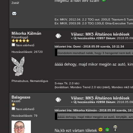
meglesz a havi terv szám
Zsiráf
Ex: MKIV, 2012.04. 2.2 TDCi aut. 200LE Titanium-S Turn
Ex: MKIII, 2003.09. 2.0 TDCi 130LE Ghia-Executive Turni
Mikorka Kálmán
Válasz: MK5 Általános kérdések
Fórumfüggő
«
Új hozzászólás #2857 Dátum:
2018.05.09 
Nem elérhető
Idézetet írta: Domi - 2018.05.09 szerda, 10:11:34
Hozzászólások: 26720
Gondolom mondtad nekik, hogy 3 hengerrel nem kell, 
áááá dehogy, majd mikor megjön az autó, kin
Phinabubus, filematológus
S-max Tit. 2.0 tdci
(korábban: Mondeo Trend 2.0 tdci (mk4), Mondeo mk3 tdci, 
Balageaxe
Válasz: MK5 Általános kérdések
Kezdő
«
Új hozzászólás #2858 Dátum:
2018.05.09 
Nem elérhető
Idézetet írta: Mikorka Kálmán - 2018.05.09 szerda, 10
Hozzászólások: 79
áááá dehogy, majd mikor megjön az autó, kinyitják, a
Na,kb ezt vártam tőletek