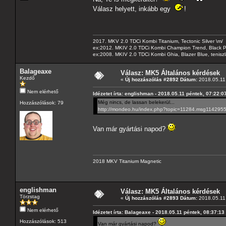
Válasz helyett, inkább egy
!
2017. MKV 2.0 TDCi Kombi Titanium, Tectonic Silver \m/
ex:2012. MKIV 2.0 TDCi Kombi Champion Trend, Black Pa
ex:2008. MKIV 2.0 TDCi Kombi Ghia, Blazer Blue, tenis
Balageaxe
Válasz: MK5 Általános kérdések
Kezdő
«
Új hozzászólás #2892 Dátum:
2018.05.11 
Nem elérhető
Idézetet írta: englishman - 2018.05.11 péntek, 07:22:0
Még nincs, de lassan belekerül...
Hozzászólások: 79
http://mondeo.hu/index.php?topic=11284.msg11429
Van már gyártási napod?
2018 MKV Titanium Magnetic
englishman
Válasz: MK5 Általános kérdések
Törzstag
«
Új hozzászólás #2893 Dátum:
2018.05.11 
Nem elérhető
Idézetet írta: Balageaxe - 2018.05.11 péntek, 08:37:13
Hozzászólások: 513
Van már gyártási napod?