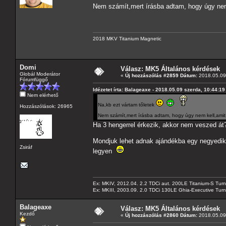
Nem számít,mert írásba adtam, hogy úgy nem
2018 MKV Titanium Magnetic
Domi
Válasz: MK5 Általános kérdések
Globál Moderátor
«
Új hozzászólás #2859 Dátum:
2018.05.09 
Fórumfüggő
Idézetet írta: Balageaxe - 2018.05.09 szerda, 10:44:19
Nem elérhető
Na,kb ezt vártam tőletek
Hozzászólások: 26965
Nem számít,mert írásba adtam, hogy úgy nem kell,ami
Ha 3 hengerrel érkezik, akkor nem veszed át
Mondjuk lehet adnak ajándékba egy negyediket
Zsiráf
legyen
Ex: MKIV, 2012.04. 2.2 TDCi aut. 200LE Titanium-S Turn
Ex: MKIII, 2003.09. 2.0 TDCi 130LE Ghia-Executive Turni
Balageaxe
Válasz: MK5 Általános kérdések
Kezdő
«
Új hozzászólás #2860 Dátum:
2018.05.09 