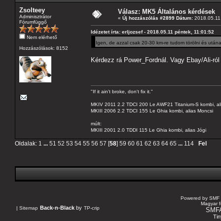
Zsolteey
Válasz: MK5 Általános kérdések
Adminisztrátor
«
Új hozzászólás #2899 Dátum:
2018.05.11 
Fórumfüggő
Idézetet írta: erljozsef - 2018.05.11 péntek, 11:01:52
Nem elérhető
Igen, de azzal csak 20-30 km-re tudom törölni és utána 
Hozzászólások: 8152
Kérdezz rá Power_Fordnál. Vagy Ebay/Ali-ról 
"If it ain't broke, don't fix it."
MKIV 2011 2.2 TDCI 200 Le AWF21 Titanium-S kombi, al
MKIII 2006 2.2 TDCI 155 Le Ghia kombi, alias Moncsi
múlt:
MKIII 2001 2.0 TDDI 115 Le Ghia kombi, alias Jógi
Oldalak:
1
...
51
52
53
54
55
56
57
[
58
]
59
60
61
62
63
64
65
...
114
Fel
Powered by SMF 
Magyar f
Back-n-Black
by
|
Sitemap
TP-crip
SMF
Tin