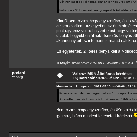
Sőt van most egy jó forrás, onnan jönnek 3-6e km-t fut
Nekem a 240 lovas volt, annyi legalább kell ebbe a b
Kintről sem biztos hogy egyszerűbb, én is vé
amikor eladtam, az egyetlen az én hirdetésem 
pont ugyanez volt a helyzet most hogy vettem,
dízelek hegyekben állnak. Ismerős benyás Sha
akármennyiért, szinte nem is marad náluk, de 
És egyetértek, 2 literes benya kell a Monde
«
Utoljára szerkesztve: 2018.05.10 csütörtök, 09:05:31 í
podani
Válasz: MK5 Általános kérdések
Vendég
«
Új hozzászólás #2873 Dátum:
2018.05.10 
Idézetet írta: Balageaxe - 2018.05.10 csütörtök, 08:10
Köszi szépen, de már megrendeltem 1 hónapja. Ha még
Az eladhatóságától nem tartok, 5-6 évesen 50-60e km-r
Nem biztos hogy egyszerűbb, én 89e valós ki
igaznak, hiába mindent le lehetett kérdezni