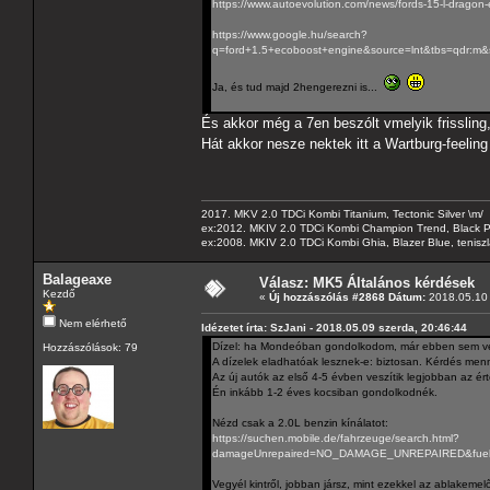
https://www.autoevolution.com/news/fords-15-l-dragon-
https://www.google.hu/search?
q=ford+1.5+ecoboost+engine&source=lnt&tbs=qd
Ja, és tud majd 2hengerezni is...
És akkor még a 7en beszólt vmelyik frissling,
Hát akkor nesze nektek itt a Wartburg-feeling
2017. MKV 2.0 TDCi Kombi Titanium, Tectonic Silver \m/
ex:2012. MKIV 2.0 TDCi Kombi Champion Trend, Black Pa
ex:2008. MKIV 2.0 TDCi Kombi Ghia, Blazer Blue, tenis
Balageaxe
Válasz: MK5 Általános kérdések
Kezdő
«
Új hozzászólás #2868 Dátum:
2018.05.10 
Nem elérhető
Idézetet írta: SzJani - 2018.05.09 szerda, 20:46:44
Dízel: ha Mondeóban gondolkodom, már ebben sem v
Hozzászólások: 79
A dízelek eladhatóak lesznek-e: biztosan. Kérdés menn
Az új autók az első 4-5 évben veszítik legjobban az ér
Én inkább 1-2 éves kocsiban gondolkodnék.
Nézd csak a 2.0L benzin kínálatot:
https://suchen.mobile.de/fahrzeuge/search.html?
damageUnrepaired=NO_DAMAGE_UNREPAIRED&fuels=P
Vegyél kintről, jobban jársz, mint ezekkel az ablakemelő