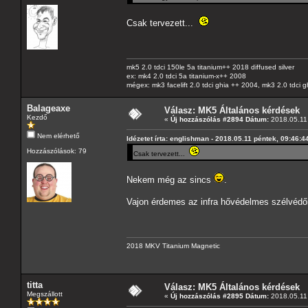
Csak tervezett...
mk5 2.0 tdci 150le 5a titanium++ 2018 diffused silver
ex: mk4 2.0 tdci 5a titanium-x++ 2008
mégex: mk3 facelift 2.0 tdci ghia ++ 2004, mk3 2.0 tdci 
Balageaxe
Válasz: MK5 Általános kérdések
Kezdő
«
Új hozzászólás #2894 Dátum:
2018.05.11 
Nem elérhető
Idézetet írta: englishman - 2018.05.11 péntek, 09:46:4
Hozzászólások: 79
Csak tervezett...
Nekem még az sincs
.
Vajon érdemes az infra hővédelmes szélvédő
2018 MKV Titanium Magnetic
titta
Válasz: MK5 Általános kérdések
Megszállott
«
Új hozzászólás #2895 Dátum:
2018.05.11 