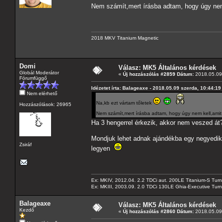
Nem számít,mert írásba adtam, hogy úgy nem
2018 MKV Titanium Magnetic
Domi
Válasz: MK5 Általános kérdések
Globál Moderátor
«
Új hozzászólás #2859 Dátum:
2018.05.09 
Fórumfüggő
Idézetet írta: Balageaxe - 2018.05.09 szerda, 10:44:19
Nem elérhető
Na,kb ezt vártam tőletek
Hozzászólások: 26965
Nem számít,mert írásba adtam, hogy úgy nem kell,ami
Ha 3 hengerrel érkezik, akkor nem veszed át
Mondjuk lehet adnak ajándékba egy negyediket
Zsiráf
legyen
Ex: MKIV, 2012.04. 2.2 TDCi aut. 200LE Titanium-S Turn
Ex: MKIII, 2003.09. 2.0 TDCi 130LE Ghia-Executive Turni
Balageaxe
Válasz: MK5 Általános kérdések
Kezdő
«
Új hozzászólás #2860 Dátum:
2018.05.09 