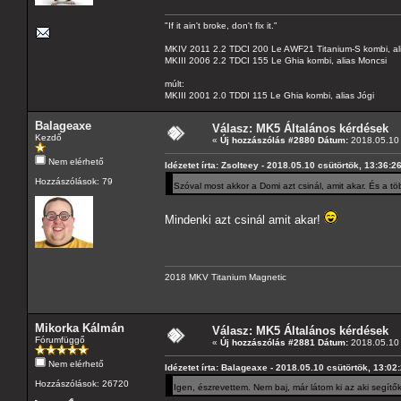
"If it ain't broke, don't fix it."
MKIV 2011 2.2 TDCI 200 Le AWF21 Titanium-S kombi, al
MKIII 2006 2.2 TDCI 155 Le Ghia kombi, alias Moncsi
múlt:
MKIII 2001 2.0 TDDI 115 Le Ghia kombi, alias Jógi
Balageaxe
Válasz: MK5 Általános kérdések
Kezdő
«
Új hozzászólás #2880 Dátum:
2018.05.10 
Nem elérhető
Idézetet írta: Zsolteey - 2018.05.10 csütörtök, 13:36:2
Hozzászólások: 79
Szóval most akkor a Domi azt csinál, amit akar. És a 
Mindenki azt csinál amit akar!
2018 MKV Titanium Magnetic
Mikorka Kálmán
Válasz: MK5 Általános kérdések
Fórumfüggő
«
Új hozzászólás #2881 Dátum:
2018.05.10 
Nem elérhető
Idézetet írta: Balageaxe - 2018.05.10 csütörtök, 13:02
Hozzászólások: 26720
Igen, észrevettem. Nem baj, már látom ki az aki segítők