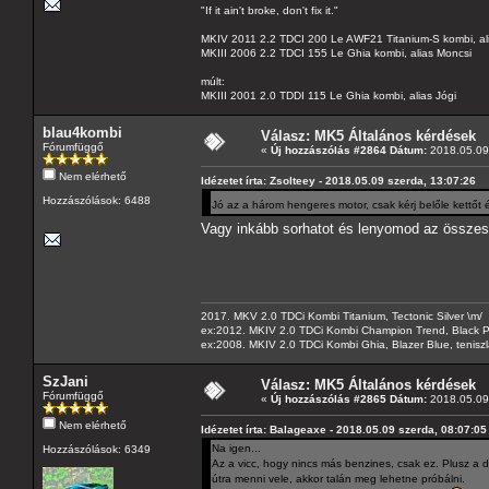
"If it ain't broke, don't fix it."
MKIV 2011 2.2 TDCI 200 Le AWF21 Titanium-S kombi, al
MKIII 2006 2.2 TDCI 155 Le Ghia kombi, alias Moncsi
múlt:
MKIII 2001 2.0 TDDI 115 Le Ghia kombi, alias Jógi
blau4kombi
Válasz: MK5 Általános kérdések
Fórumfüggő
«
Új hozzászólás #2864 Dátum:
2018.05.09 
Nem elérhető
Idézetet írta: Zsolteey - 2018.05.09 szerda, 13:07:26
Hozzászólások: 6488
Jó az a három hengeres motor, csak kérj belőle kettőt 
Vagy inkább sorhatot és lenyomod az össze
2017. MKV 2.0 TDCi Kombi Titanium, Tectonic Silver \m/
ex:2012. MKIV 2.0 TDCi Kombi Champion Trend, Black Pa
ex:2008. MKIV 2.0 TDCi Kombi Ghia, Blazer Blue, tenis
SzJani
Válasz: MK5 Általános kérdések
Fórumfüggő
«
Új hozzászólás #2865 Dátum:
2018.05.09 
Nem elérhető
Idézetet írta: Balageaxe - 2018.05.09 szerda, 08:07:05
Na igen...
Hozzászólások: 6349
Az a vicc, hogy nincs más benzines, csak ez. Plusz a
útra menni vele, akkor talán meg lehetne próbálni.