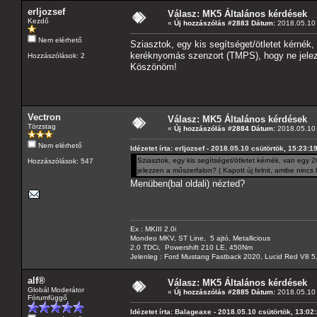
erljozsef
Válasz: MK5 Általános kérdések
Kezdő
«
Új hozzászólás #2883 Dátum:
2018.05.10 
Nem elérhető
Sziasztok, egy kis segítséget/ötletet kérnék
keréknyomás szenzort (TMPS), hogy ne jelezz
Hozzászólások: 2
Köszönöm!
Vectron
Válasz: MK5 Általános kérdések
Törzstag
«
Új hozzászólás #2884 Dátum:
2018.05.10 
Nem elérhető
Idézetet írta: erljozsef - 2018.05.10 csütörtök, 15:23:1
Sziasztok, egy kis segítséget/ötletet kérnék, van egy
Hozzászólások: 547
jelezzen a műszerfalon? ( Kapott új felnit, amibe nin
Menüben(bal oldali) nézted?
Ex : MKIII 2.0i
Mondeo MKV, ST Line, 5 ajtó, Metallicious
2.0 TDCi, Powershift 210 LE, 450Nm
Jelenleg : Ford Mustang Fastback 2020, Lucid Red V8 5
alf®
Válasz: MK5 Általános kérdések
Globál Moderátor
«
Új hozzászólás #2885 Dátum:
2018.05.10 
Fórumfüggő
Idézetet írta: Balageaxe - 2018.05.10 csütörtök, 13:02