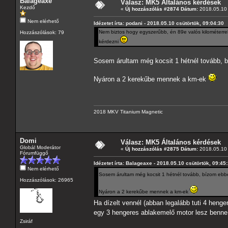
Balageaxe
Válasz: MK5 Általános kérdések
Kezdő
«
Új hozzászólás #2874 Dátum:
2018.05.10 
Nem elérhető
Idézetet írta: podani - 2018.05.10 csütörtök, 09:04:30
Nem biztos hogy egyszerűbb, én 89e valós kilométerrel
Hozzászólások: 79
kérdezni
Sosem árultam még kocsit 1 hétnél tovább,
Nyáron a 2 kerekűbe mennek a km-ek
2018 MKV Titanium Magnetic
Domi
Válasz: MK5 Általános kérdések
Globál Moderátor
«
Új hozzászólás #2875 Dátum:
2018.05.10 
Fórumfüggő
Idézetet írta: Balageaxe - 2018.05.10 csütörtök, 09:45
Nem elérhető
Sosem árultam még kocsit 1 hétnél tovább, bízom eb
Hozzászólások: 26965
Nyáron a 2 kerekűbe mennek a km-ek
Ha dízelt vennél (abban legalább tuti 4 heng
egy 3 hengeres ablakemelő motor lesz benn
Zsiráf