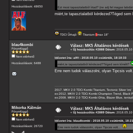
Hozzászólások: 48650
Ezt most tapasztalatból írtad? (ne adj fel magas labdát
miért,te tapasztalatból kérdezed?Téged sem
TDCI Űrhajó
Titanium
S
max 18"
blau4kombi
Válasz: MK5 Általános kérdések
Fórumfüggő
«
Új hozzászólás #2888 Dátum:
2018.05.10 
Nem elérhető
Idézetet írta: alf® - 2018.05.10 csütörtök, 18:18:33
Hozzászólások: 6488
miért,te tapasztalatból kérdezed?Téged sem kímélt?
Erre nem tudok válaszolni, olyan Tipcsis volt
2017. MKV 2.0 TDCi Kombi Titanium, Tectonic Silver \m/
ex:2012. MKIV 2.0 TDCi Kombi Champion Trend, Black Pa
ex:2008. MKIV 2.0 TDCi Kombi Ghia, Blazer Blue, tenis
Mikorka Kálmán
Válasz: MK5 Általános kérdések
Fórumfüggő
«
Új hozzászólás #2889 Dátum:
2018.05.10 
Nem elérhető
Idézetet írta: blau4kombi - 2018.05.10 csütörtök, 18:2
Hozzászólások: 26720
Erre nem tudok válaszolni, olyan Tipcsis volt...