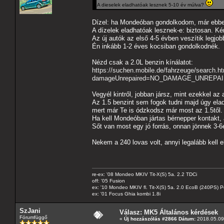
A dieselek eladhatóak lesznek 5-10 év múlva?
Dízel: ha Mondeóban gondolkodom, már ebb
A dízelek eladhatóak lesznek-e: biztosan. Ké
Az új autók az első 4-5 évben veszítik legjo
Én inkább 1-2 éves kocsiban gondolkodnék.
Nézd csak a 2.0L benzin kínálatot:
https://suchen.mobile.de/fahrzeuge/search.h
damageUnrepaired=NO_DAMAGE_UNREPAIRED
Vegyél kintről, jobban jársz, mint ezekkel az 
Az 1.5 benzint sem fogok tudni majd úgy elad
mert már Te is ódzkodsz már most az 1.5től. 
Ha kell Mondeóban jártas bérnepper kontakt, ak
Sőt van most egy jó forrás, onnan jönnek 3-6
Nekem a 240 lovas volt, annyi legalább kell 
re-ex: '08 Mondeo MKIV Tit-X(S) 5a. 2.2 TDCi
off: '05 Fusion
ex: '10 Mondeo MKIV fl. Tit-X(S) 5a. 2.0 EcoB (240PS) P
ex: '01 Focus Ghia kombi 1.8i
SzJani
Válasz: MK5 Általános kérdések
Fórumfüggő
«
Új hozzászólás #2866 Dátum:
2018.05.09 