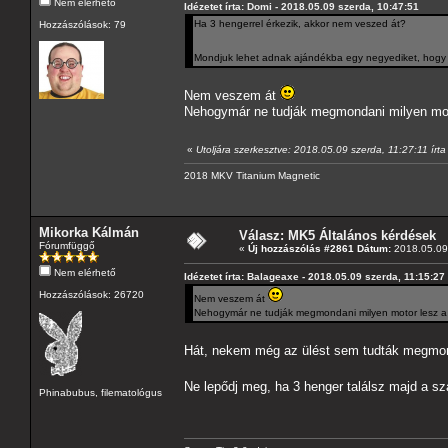
Nem elérhető
Idézetet írta: Domi - 2018.05.09 szerda, 10:47:51
Ha 3 hengerrel érkezik, akkor nem veszed át?
Hozzászólások: 79
Mondjuk lehet adnak ajándékba egy negyediket, hogy h
Nem veszem át
Nehogymár ne tudják megmondani milyen moto
«
Utoljára szerkesztve: 2018.05.09 szerda, 11:27:11 írt
2018 MKV Titanium Magnetic
Mikorka Kálmán
Válasz: MK5 Általános kérdések
Fórumfüggő
«
Új hozzászólás #2861 Dátum:
2018.05.09 
Nem elérhető
Idézetet írta: Balageaxe - 2018.05.09 szerda, 11:15:27
Hozzászólások: 26720
Nem veszem át
Nehogymár ne tudják megmondani milyen motor lesz a k
Hát, nekem még az ülést sem tudták megmon
Ne lepődj meg, ha 3 henger találsz majd a s
Phinabubus, filematológus