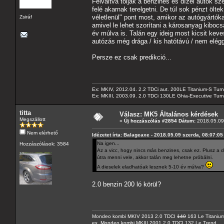
Felváltva tolják a benzines és dízel autók s
felé akarnak terelgetni. De túl sok pénzt ölt
véletlenül" pont most, amikor az autógyártók
Zsiráf
amivel le lehet szorítani a károsanyag kibocs
év múlva is. Talán egy ideig most kicsit kev
autózás még drága / kis hatótávú / nem eléggé
Persze ez csak predikció...
Ex: MKIV, 2012.04. 2.2 TDCi aut. 200LE Titanium-S Turn
Ex: MKIII, 2003.09. 2.0 TDCi 130LE Ghia-Executive Turni
titta
Válasz: MK5 Általános kérdések
Megszállott
«
Új hozzászólás #2854 Dátum:
2018.05.09 
Nem elérhető
Idézetet írta: Balageaxe - 2018.05.09 szerda, 08:07:05
Na igen...
Hozzászólások: 3584
Az a vicc, hogy nincs más benzines, csak ez. Plusz a
útra menni vele, akkor talán meg lehetne próbálni.
A dieselek eladhatóak lesznek 5-10 év múlva?
2.0 benzin 200 ló körül?
Mondeo kombi MKIV 2013 2.0 TDCI
140
163 Le Titaniu
ex. Mondeo kombi MKIII 2001 2.0 TDCI 132 Le Trend