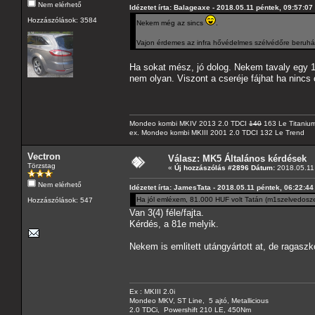
Nem elérhető
Idézetet írta: Balageaxe - 2018.05.11 péntek, 09:57:07
Hozzászólások: 3584
Nekem még az sincs
.
Vajon érdemes az infra hővédelmes szélvédőre beruhá
Ha sokat mész, jó dolog. Nekem tavaly egy 1
nem olyan. Viszont a cseréje fájhat ha nincs 
Mondeo kombi MKIV 2013 2.0 TDCI
140
163 Le Titaniu
ex. Mondeo kombi MKIII 2001 2.0 TDCI 132 Le Trend
Vectron
Válasz: MK5 Általános kérdések
Törzstag
«
Új hozzászólás #2896 Dátum:
2018.05.11 
Nem elérhető
Idézetet írta: JamesTata - 2018.05.11 péntek, 06:22:44
Ha jól emléxem, 81.000 HUF volt Tatán (m1szelvedosze
Hozzászólások: 547
Van 3(4) féle/fajta.
Kérdés, a 81e melyik.
Nekem is emlitett utángyártott at, de ragasz
Ex : MKIII 2.0i
Mondeo MKV, ST Line, 5 ajtó, Metallicious
2.0 TDCi, Powershift 210 LE, 450Nm