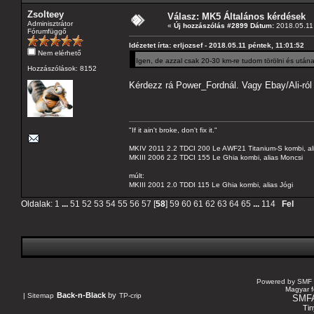
Zsolteey
Válasz: MK5 Általános kérdések
Adminisztrátor
«
Új hozzászólás #2899 Dátum:
2018.05.11 
Fórumfüggő
Idézetet írta: erljozsef - 2018.05.11 péntek, 11:01:52
Nem elérhető
Igen, de azzal csak 20-30 km-re tudom törölni és utána 
Hozzászólások: 8152
Kérdezz rá Power_Fordnál. Vagy Ebay/Ali-ról 
"If it ain't broke, don't fix it."
MKIV 2011 2.2 TDCI 200 Le AWF21 Titanium-S kombi, al
MKIII 2006 2.2 TDCI 155 Le Ghia kombi, alias Moncsi
múlt:
MKIII 2001 2.0 TDDI 115 Le Ghia kombi, alias Jógi
Oldalak:
1
...
51
52
53
54
55
56
57
[
58
]
59
60
61
62
63
64
65
...
114
Fel
Powered by SMF 
Magyar f
Back-n-Black
by
|
Sitemap
TP-crip
SMF
Tin