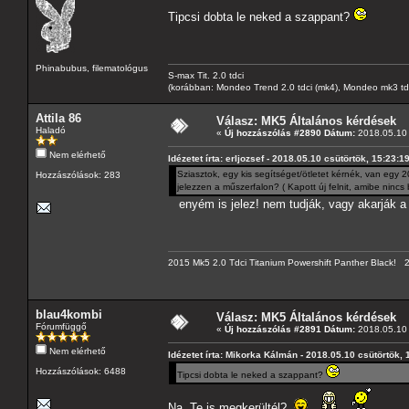
Tipcsi dobta le neked a szappant?
Phinabubus, filematológus
S-max Tit. 2.0 tdci
(korábban: Mondeo Trend 2.0 tdci (mk4), Mondeo mk3 tdci, 
Attila 86
Válasz: MK5 Általános kérdések
Haladó
«
Új hozzászólás #2890 Dátum:
2018.05.10 
Nem elérhető
Idézetet írta: erljozsef - 2018.05.10 csütörtök, 15:23:1
Sziasztok, egy kis segítséget/ötletet kérnék, van egy
Hozzászólások: 283
jelezzen a műszerfalon? ( Kapott új felnit, amibe nin
enyém is jelez! nem tudják, vagy akarják a 
2015 Mk5 2.0 Tdci Titanium Powershift Panther Black!
blau4kombi
Válasz: MK5 Általános kérdések
Fórumfüggő
«
Új hozzászólás #2891 Dátum:
2018.05.10 
Nem elérhető
Idézetet írta: Mikorka Kálmán - 2018.05.10 csütörtök, 
Hozzászólások: 6488
Tipcsi dobta le neked a szappant?
Na, Te is megkerültél?