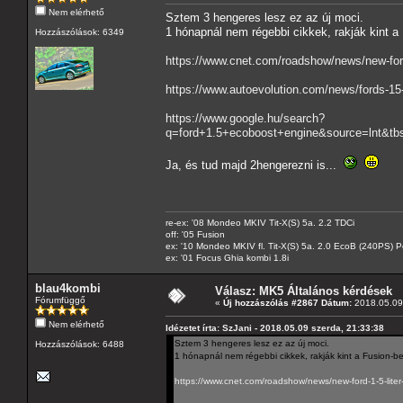
Nem elérhető
Sztem 3 hengeres lesz ez az új moci.
1 hónapnál nem régebbi cikkek, rakják kint a
Hozzászólások: 6349
https://www.cnet.com/roadshow/news/new-ford-
https://www.autoevolution.com/news/fords-15-
https://www.google.hu/search?
q=ford+1.5+ecoboost+engine&source=ln
Ja, és tud majd 2hengerezni is...
re-ex: '08 Mondeo MKIV Tit-X(S) 5a. 2.2 TDCi
off: '05 Fusion
ex: '10 Mondeo MKIV fl. Tit-X(S) 5a. 2.0 EcoB (240PS) P
ex: '01 Focus Ghia kombi 1.8i
blau4kombi
Válasz: MK5 Általános kérdések
Fórumfüggő
«
Új hozzászólás #2867 Dátum:
2018.05.09 
Nem elérhető
Idézetet írta: SzJani - 2018.05.09 szerda, 21:33:38
Sztem 3 hengeres lesz ez az új moci.
Hozzászólások: 6488
1 hónapnál nem régebbi cikkek, rakják kint a Fusion-be
https://www.cnet.com/roadshow/news/new-ford-1-5-liter-