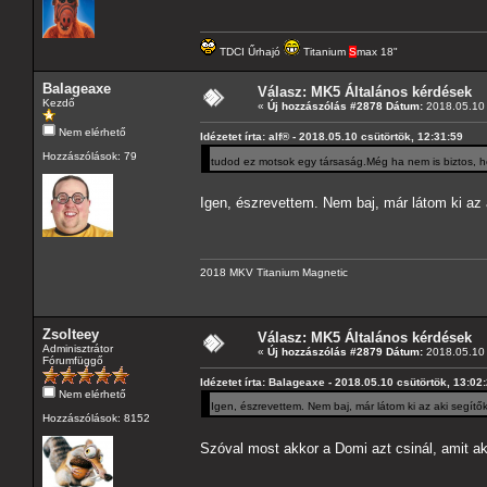
TDCI Űrhajó
Titanium
S
max 18"
Balageaxe
Válasz: MK5 Általános kérdések
Kezdő
«
Új hozzászólás #2878 Dátum:
2018.05.10 
Nem elérhető
Idézetet írta: alf® - 2018.05.10 csütörtök, 12:31:59
Hozzászólások: 79
tudod ez motsok egy társaság.Még ha nem is biztos, ho
Igen, észrevettem. Nem baj, már látom ki az 
2018 MKV Titanium Magnetic
Zsolteey
Válasz: MK5 Általános kérdések
Adminisztrátor
«
Új hozzászólás #2879 Dátum:
2018.05.10 
Fórumfüggő
Idézetet írta: Balageaxe - 2018.05.10 csütörtök, 13:02
Nem elérhető
Igen, észrevettem. Nem baj, már látom ki az aki segítők
Hozzászólások: 8152
Szóval most akkor a Domi azt csinál, amit a