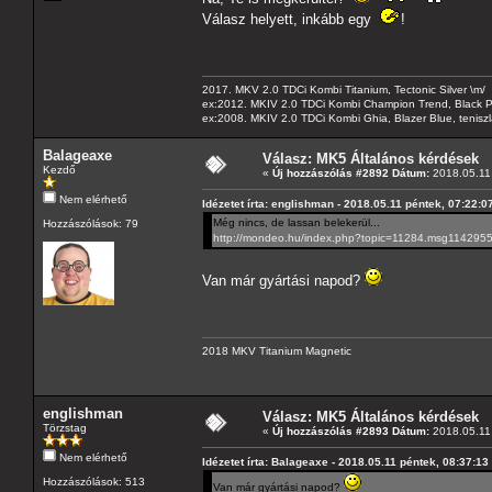
Válasz helyett, inkább egy
!
2017. MKV 2.0 TDCi Kombi Titanium, Tectonic Silver \m/
ex:2012. MKIV 2.0 TDCi Kombi Champion Trend, Black Pa
ex:2008. MKIV 2.0 TDCi Kombi Ghia, Blazer Blue, tenis
Balageaxe
Válasz: MK5 Általános kérdések
Kezdő
«
Új hozzászólás #2892 Dátum:
2018.05.11 
Nem elérhető
Idézetet írta: englishman - 2018.05.11 péntek, 07:22:0
Még nincs, de lassan belekerül...
Hozzászólások: 79
http://mondeo.hu/index.php?topic=11284.msg11429
Van már gyártási napod?
2018 MKV Titanium Magnetic
englishman
Válasz: MK5 Általános kérdések
Törzstag
«
Új hozzászólás #2893 Dátum:
2018.05.11 
Nem elérhető
Idézetet írta: Balageaxe - 2018.05.11 péntek, 08:37:13
Hozzászólások: 513
Van már gyártási napod?