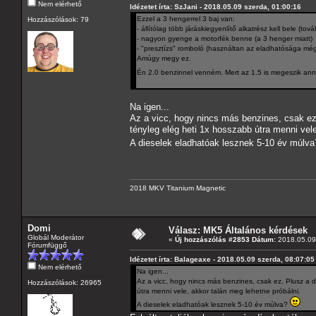
Nem elérhető
Idézetet írta: SzJani - 2018.05.09 szerda, 01:00:16
Ezzel a 3 hengerrel 3 baj van:
Hozzászólások: 79
- állítólag több járáskiegyenlítő alkatrész kell bele (to
- nagyon gyenge a motorfék benne (a 3 henger miatt)
- "presztízs" romboló (használtan az eladhatósága mé
Amúgy megy ez.
Én 2.0 benzinnel venném. Mert az 1.5 is megeszik anny
Na igen...
Az a vicc, hogy nincs más benzines, csak e
tényleg elég heti 1x hosszabb útra menni vele
A dieselek eladhatóak lesznek 5-10 év múlv
2018 MKV Titanium Magnetic
Domi
Válasz: MK5 Általános kérdések
Globál Moderátor
«
Új hozzászólás #2853 Dátum:
2018.05.09 
Fórumfüggő
Idézetet írta: Balageaxe - 2018.05.09 szerda, 08:07:05
Nem elérhető
Na igen...
Az a vicc, hogy nincs más benzines, csak ez. Plusz a
Hozzászólások: 26965
útra menni vele, akkor talán meg lehetne próbálni.
A dieselek eladhatóak lesznek 5-10 év múlva?