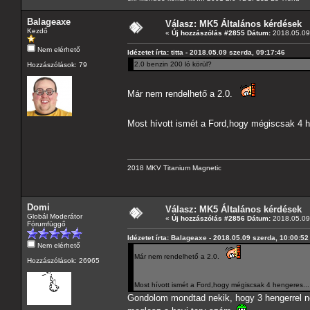
Balageaxe
Válasz: MK5 Általános kérdések
Kezdő
«
Új hozzászólás #2855 Dátum:
2018.05.09 
Nem elérhető
Idézetet írta: titta - 2018.05.09 szerda, 09:17:46
2.0 benzin 200 ló körül?
Hozzászólások: 79
Már nem rendelhető a 2.0.
Most hívott ismét a Ford,hogy mégiscsak 4 
2018 MKV Titanium Magnetic
Domi
Válasz: MK5 Általános kérdések
Globál Moderátor
«
Új hozzászólás #2856 Dátum:
2018.05.09 
Fórumfüggő
Idézetet írta: Balageaxe - 2018.05.09 szerda, 10:00:52
Nem elérhető
Már nem rendelhető a 2.0.
Hozzászólások: 26965
Most hívott ismét a Ford,hogy mégiscsak 4 hengeres.
Gondolom mondtad nekik, hogy 3 hengerrel ne