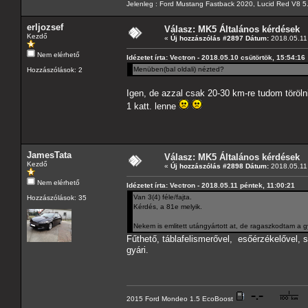
Jelenleg : Ford Mustang Fastback 2020, Lucid Red V8 5
erljozsef
Válasz: MK5 Általános kérdések
Kezdő
«
Új hozzászólás #2897 Dátum:
2018.05.11 
Nem elérhető
Idézetet írta: Vectron - 2018.05.10 csütörtök, 15:54:16
Menüben(bal oldali) nézted?
Hozzászólások: 2
Igen, de azzal csak 20-30 km-re tudom törölni
1 katt. lenne
JamesTata
Válasz: MK5 Általános kérdések
Kezdő
«
Új hozzászólás #2898 Dátum:
2018.05.11 
Nem elérhető
Idézetet írta: Vectron - 2018.05.11 péntek, 11:00:21
Van 3(4) féle/fajta.
Hozzászólások: 35
Kérdés, a 81e melyik.
Nekem is emlitett utángyártott at, de ragaszkodtam a g
Fűthető, táblafelismerővel, esőérzékelővel
gyári.
2015 Ford Mondeo 1.5 EcoBoost