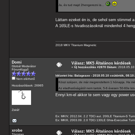
Ja, és tud majd 2hengerezni is...
Láttam ezeket én is, de sehol sem stimmel a 
A 165LE-s hivatkozásoknál mindenhol 4 heng
2018 MKV Titanium Magnetic
Domi
Válasz: MK5 Általános kérdések
Globál Moderátor
«
Új hozzászólás #2870 Dátum:
2018.05.10 
Fórumfüggő
Idézetet írta: Balageaxe - 2018.05.10 csütörtök, 08:10
Nem elérhető
Köszi szépen, de már megrendeltem 1 hónapja. Ha még
Hozzászólások: 26965
Az eladhatóságától nem tartok, 5-6 évesen 50-60e km-r
Ennyi km-el akkor te sem vagy egy power u
Zsiráf
Ex: MKIV, 2012.04. 2.2 TDCi aut. 200LE Titanium-S Turn
Ex: MKIII, 2003.09. 2.0 TDCi 130LE Ghia-Executive Turni
xrobe
Válasz: MK5 Általános kérdések
Törzstag