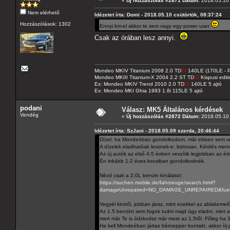
«
Új hozzászólás #2871 Dátum:
2018.05.10 
Nem elérhető
Idézetet írta: Domi - 2018.05.10 csütörtök, 08:37:24
Hozzászólások: 1302
Ennyi km-el akkor te sem vagy egy power user
Csak az órában lesz annyi.
Mondeo MKIV Titanium 2008 2.0 TD
CI
140LE (170LE - P
Mondeo MKIII Titanium-X 2004 2.2 ST TD
CI
Kispusi editi
Ex: Mondeo MKIV Trend 2010 2.0 TD
CI
140LE 5 ajtó
Ex: Mondeo MKI Ghia 1993 1.8i 115LE 5 ajtó
podani
Válasz: MK5 Általános kérdések
Vendég
«
Új hozzászólás #2872 Dátum:
2018.05.10 
Idézetet írta: SzJani - 2018.05.09 szerda, 20:46:44
Dízel: ha Mondeóban gondolkodom, már ebben sem v
A dízelek eladhatóak lesznek-e: biztosan. Kérdés menn
Az új autók az első 4-5 évben veszítik legjobban az ér
Én inkább 1-2 éves kocsiban gondolkodnék.
Nézd csak a 2.0L benzin kínálatot:
https://suchen.mobile.de/fahrzeuge/search.html?
damageUnrepaired=NO_DAMAGE_UNREPAIRED&fuels=P
Vegyél kintről, jobban jársz, mint ezekkel az ablakemelő
Az 1.5 benzint sem fogok tudni majd úgy eladni, mint 
mert már Te is ódzkodsz már most az 1.5től. Főleg ha 3
Ha kell Mondeóban jártas bérnepper kontakt, akkor írj pr