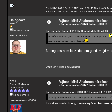
Ex: MKIV, 2012.04. 2.2 TDCi aut. 200LE Titanium-S Turn
Ex: MKIII, 2003.09. 2.0 TDCi 130LE Ghia-Executive Turni
Balageaxe
Válasz: MK5 Általános kérdések
Kezdő
«
Új hozzászólás #2876 Dátum:
2018.05.10 
Nem elérhető
Idézetet írta: Domi - 2018.05.10 csütörtök, 09:49:16
Hozzászólások: 79
Ha dízelt vennél (abban legalább tuti 4 henger van
motor lesz benne, nem hiszem
3 hengeres nem lesz, de nem gond, majd m
2018 MKV Titanium Magnetic
alf®
Válasz: MK5 Általános kérdések
Globál Moderátor
«
Új hozzászólás #2877 Dátum:
2018.05.10 
Fórumfüggő
Idézetet írta: Balageaxe - 2018.05.10 csütörtök, 10:12
Nem elérhető
3 hengeres nem lesz, de nem gond, majd megveszi m
Hozzászólások: 48650
tudod ez motsok egy társaság.Még ha nem is 