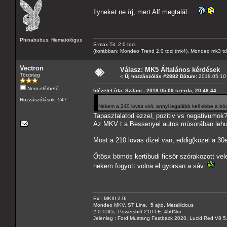
Ilyneket ne írj, mert Alf megtalál...
Phinabubus, filematológus
S-max Tit. 2.0 tdci
(korábban: Mondeo Trend 2.0 tdci (mk4), Mondeo mk3 tdci, 
Vectron
Válasz: MK5 Általános kérdések
Törzstag
«
Új hozzászólás #2882 Dátum:
2018.05.10 
Nem elérhető
Idézetet írta: SzJani - 2018.05.09 szerda, 20:46:44
Hozzászólások: 547
Nekem a 240 lovas volt, annyi legalább kell ebbe a b
Tapasztalatod ezzel, pozitiv vs negativumok
Az MKV t a Bessenyei autos müsorában lehuzt
Most a 210 lovas dizel van, eddig(közel a 30e
Ötösx bömös kertibudi ficsör szórakozott ve
nekem fogyott volna el gyorsan a sáv.
Ex : MKIII 2.0i
Mondeo MKV, ST Line, 5 ajtó, Metallicious
2.0 TDCi, Powershift 210 LE, 450Nm
Jelenleg : Ford Mustang Fastback 2020, Lucid Red V8 5