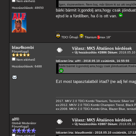
Nem elérhető
Igen, észrevettem. Nem baj, már látom ki az aki segítők
Hozzászólások: 48650
bárki bármit ír,gondolj arra,hogy csak jóin
ejtsd le a fürdőben, ha ő is ott van.
TDCI Űrhajó
Titanium
S
max 18"
blau4kombi
Válasz: MK5 Általános kérdések
Fórumfüggő
«
Új hozzászólás #2886 Dátum:
2018.05.10 
Nem elérhető
Idézetet írta: alf® - 2018.05.10 csütörtök, 16:55:55
bárki bármit ír,gondolj arra,hogy csak jóinduatúak.Kiv
Hozzászólások: 6488
Ezt most tapasztalatból írtad? (ne adj fel ma
2017. MKV 2.0 TDCi Kombi Titanium, Tectonic Silver \m/
ex:2012. MKIV 2.0 TDCi Kombi Champion Trend, Black Pa
ex:2008. MKIV 2.0 TDCi Kombi Ghia, Blazer Blue, tenis
alf®
Válasz: MK5 Általános kérdések
Globál Moderátor
«
Új hozzászólás #2887 Dátum:
2018.05.10 
Fórumfüggő
Idézetet írta: blau4kombi - 2018.05.10 csütörtök, 17:1
Nem elérhető