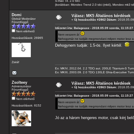
S-max Tit. 2.0 tdci
(korábban: Mondeo Trend 2.0 tdci (mk4), Mondeo mk3 tdci, 
Domi
Válasz: MK5 Általános kérdések
Globál Moderátor
«
Új hozzászólás #2862 Dátum:
2018.05.09 
Fórumfüggő
Idézetet írta: Balageaxe - 2018.05.09 szerda, 11:15:27
Nem elérhető
Nem veszem át
Hozzászólások: 26965
Nehogymár ne tudják megmondani milyen motor lesz a k
Dehogynem tudják: 1.5-ös. Ilyet kértél.
Zsiráf
Ex: MKIV, 2012.04. 2.2 TDCi aut. 200LE Titanium-S Turn
Ex: MKIII, 2003.09. 2.0 TDCi 130LE Ghia-Executive Turni
Zsolteey
Válasz: MK5 Általános kérdések
Adminisztrátor
«
Új hozzászólás #2863 Dátum:
2018.05.09 
Fórumfüggő
Idézetet írta: Balageaxe - 2018.05.09 szerda, 11:15:27
Nem elérhető
Nem veszem át
Hozzászólások: 8152
Nehogymár ne tudják megmondani milyen motor lesz a k
Jó az a három hengeres motor, csak kérj belő