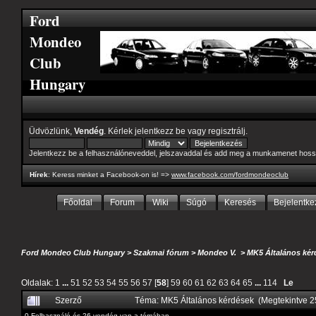
Ford
Mondeo
Club
Hungary
Üdvözlünk,
Vendég
. Kérlek
jelentkezz be
vagy
regisztrálj
.
Jelentkezz be a felhasználóneveddel, jelszavaddal és add meg a munkamenet hoss
Hírek
: Keress minket a Facebook-on is! =>
www.facebook.com/fordmondeoclub
Főoldal
Forum
Wiki
Súgó
Keresés
Bejelentke
Ford Mondeo Club Hungary
>
Szakmai fórum
>
Mondeo V.
>
MK5 Általános kér
Oldalak:
1
...
51
52
53
54
55
56
57
[
58
]
59
60
61
62
63
64
65
...
114
Le
Szerző
Téma: MK5 Általános kérdések (Megtekintve 
0 Felhasználó és 26 vendég van a témában