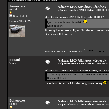
JamesTata
Válasz: MK5 Általános kérdések
Kezdő
«
Új hozzászólás #2850 Dátum:
2018.05.09 
Nem elérhető
Idézetet írta: podani - 2018.05.09 szerda, 06:31:17
Hozzászólások: 35
Igen, honnan ismersz/ismerlek?
Köszi szépen!
10 évig Lagunám volt, én '16 decemberben vál
Bocs az OFF -ért ;-)
2015 Ford Mondeo 1.5 EcoBoost
podani
Válasz: MK5 Általános kérdések
Vendég
«
Új hozzászólás #2851 Dátum:
2018.05.09 
Idézetet írta: JamesTata - 2018.05.09 szerda, 06:36:18
10 évig Lagunám volt, én '16 decemberben váltottam. I
Bocs az OFF -ért ;-)
Ja értem. Azért a Mondeo egy más világ
E
Balageaxe
Válasz: MK5 Általános kérdések
Kezdő
«
Új hozzászólás #2852 Dátum:
2018.05.09 