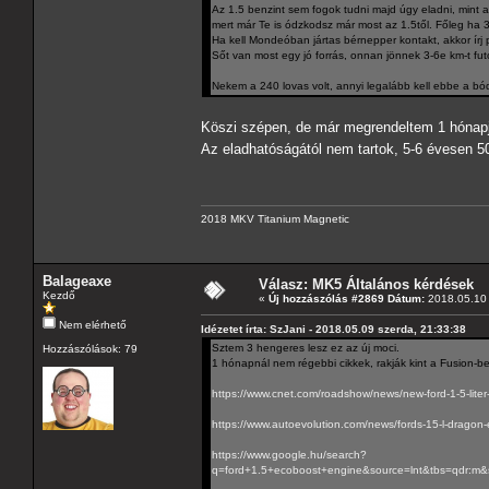
Az 1.5 benzint sem fogok tudni majd úgy eladni, mint 
mert már Te is ódzkodsz már most az 1.5től. Főleg ha 3
Ha kell Mondeóban jártas bérnepper kontakt, akkor írj pr
Sőt van most egy jó forrás, onnan jönnek 3-6e km-t fut
Nekem a 240 lovas volt, annyi legalább kell ebbe a b
Köszi szépen, de már megrendeltem 1 hónapj
Az eladhatóságától nem tartok, 5-6 évesen 50
2018 MKV Titanium Magnetic
Balageaxe
Válasz: MK5 Általános kérdések
Kezdő
«
Új hozzászólás #2869 Dátum:
2018.05.10 
Nem elérhető
Idézetet írta: SzJani - 2018.05.09 szerda, 21:33:38
Sztem 3 hengeres lesz ez az új moci.
Hozzászólások: 79
1 hónapnál nem régebbi cikkek, rakják kint a Fusion-be
https://www.cnet.com/roadshow/news/new-ford-1-5-liter-
https://www.autoevolution.com/news/fords-15-l-dragon-
https://www.google.hu/search?
q=ford+1.5+ecoboost+engine&source=lnt&tbs=qd