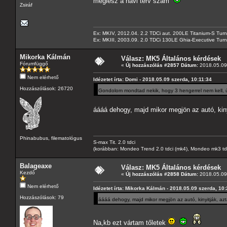
meglesz a havi terv szám
Zsiráf
Ex: MKIV, 2012.04. 2.2 TDCi aut. 200LE Titanium-S Turn
Ex: MKIII, 2003.09. 2.0 TDCi 130LE Ghia-Executive Turni
Mikorka Kálmán
Válasz: MK5 Általános kérdések
Fórumfüggő
«
Új hozzászólás #2857 Dátum:
2018.05.09 
Nem elérhető
Idézetet írta: Domi - 2018.05.09 szerda, 10:11:34
Hozzászólások: 26720
Gondolom mondtad nekik, hogy 3 hengerrel nem kell, 
áááá dehogy, majd mikor megjön az autó, kin
Phinabubus, filematológus
S-max Tit. 2.0 tdci
(korábban: Mondeo Trend 2.0 tdci (mk4), Mondeo mk3 tdci, 
Balageaxe
Válasz: MK5 Általános kérdések
Kezdő
«
Új hozzászólás #2858 Dátum:
2018.05.09 
Nem elérhető
Idézetet írta: Mikorka Kálmán - 2018.05.09 szerda, 10
Hozzászólások: 79
áááá dehogy, majd mikor megjön az autó, kinyitják, a
Na,kb ezt vártam tőletek