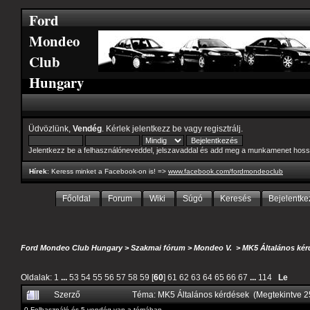
Ford
Mondeo
Club
Hungary
Üdvözlünk,
Vendég
. Kérlek
jelentkezz be
vagy
regisztrálj
.
Jelentkezz be a felhasználóneveddel, jelszavaddal és add meg a munkamenet hoss
Hírek
: Keress minket a Facebook-on is! =>
www.facebook.com/fordmondeoclub
Főoldal
Forum
Wiki
Súgó
Keresés
Bejelentke
Ford Mondeo Club Hungary
>
Szakmai fórum
>
Mondeo V.
>
MK5 Általános kér
Oldalak:
1
...
53
54
55
56
57
58
59
[
60
]
61
62
63
64
65
66
67
...
114
Le
Szerző
Téma: MK5 Általános kérdések (Megtekintve 
0 Felhasználó és 5 vendég van a témában