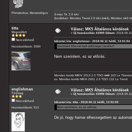
Phinabubus, filematológus
S-max Tit. 2.0 tdci
(korábban: Mondeo Trend 2.0 tdci (mk4), Mondeo mk3 tdci, 
titta
Válasz: MK5 Általános kérdések
Megszállott
«
Új hozzászólás #2995 Dátum:
2018.06.11 
Nem elérhető
Idézetet írta: englishman - 2018.06.11 hétfő, 13:01:54
Szerinted 60e-nél kell váltóolajat cserélni?
Hozzászólások: 3584
Nem szerintem, ez az előírás.
Mondeo kombi MKIV 2013 2.0 TDCI
140
163 Le Titaniu
ex. Mondeo kombi MKIII 2001 2.0 TDCI 132 Le Trend
englishman
Válasz: MK5 Általános kérdések
Törzstag
«
Új hozzászólás #2996 Dátum:
2018.06.11 
Nem elérhető
Idézetet írta: titta - 2018.06.11 hétfő, 13:52:09
Nem szerintem, ez az előírás.
Hozzászólások: 513
De jó, hogy hamar elhessegettem az automata