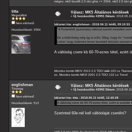
mégex: mk3 facelift 2.0 tdci ghia ++ 2004, mk3 2.0 tdci 
titta
Válasz: MK5 Általános kérdések
Megszállott
«
Új hozzászólás #2991 Dátum:
2018.06.11 
Nem elérhető
Idézetet írta: englishman - 2018.06.11 hétfő, 09:10:33
"A Powershift (automata) váltóval szerelt modellek nem 
Hozzászólások: 3584
De a különbség még így is erős, főleg, hogy én "normá
Lehet, hogy érdemes lenne kevésbé lehúzós szervizt ke
A váltóolaj csere kb 60-70-ezres tétel, ezért 
Mondeo kombi MKIV 2013 2.0 TDCI
140
163 Le Titaniu
ex. Mondeo kombi MKIII 2001 2.0 TDCI 132 Le Trend
englishman
Válasz: MK5 Általános kérdések
Törzstag
«
Új hozzászólás #2992 Dátum:
2018.06.11 
Nem elérhető
Idézetet írta: titta - 2018.06.11 hétfő, 12:40:28
A váltóolaj csere kb 60-70-ezres tétel, ezért is szokták
Hozzászólások: 513
Szerinted 60e-nél kell váltóolajat cserélni?
mk5 2.0 tdci 150le 5a titanium++ 2018 diffused silver