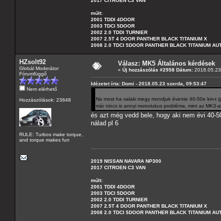
2017 CITROEN C3 VAN
múlt:
2001 TDDI 4DOOR
2003 TDCI 5DOOR
2002 2.0 TDDI TURNIER
2007 2.5T 4 DOOR PANTHER BLACK TITANIUM X
2008 2.0 TDCI 5DOOR PANTHER BLACK TITANIUM A
HZsolt92
Válasz: MK5 Általános kérdések
Globál Moderátor
«
Új hozzászólás #2958 Dátum:
2018.05.23 
Fórumfüggő
Idézetet írta: Domi - 2018.05.23 szerda, 09:53:47
Nem elérhető
Na most ha valaki megy mondjuk évente 40-50e km-t (p
Hozzászólások: 23848
már nincs is annyi motoriukus probléma, mint az MK3-a
és azt még vedd bele, hogy aki nem évi 40-5
nálad pl 6
RULE: Turbos make torque,
and torque makes fun
2019 NISSAN NAVARA NP300
2017 CITROEN C3 VAN
múlt:
2001 TDDI 4DOOR
2003 TDCI 5DOOR
2002 2.0 TDDI TURNIER
2007 2.5T 4 DOOR PANTHER BLACK TITANIUM X
2008 2.0 TDCI 5DOOR PANTHER BLACK TITANIUM A