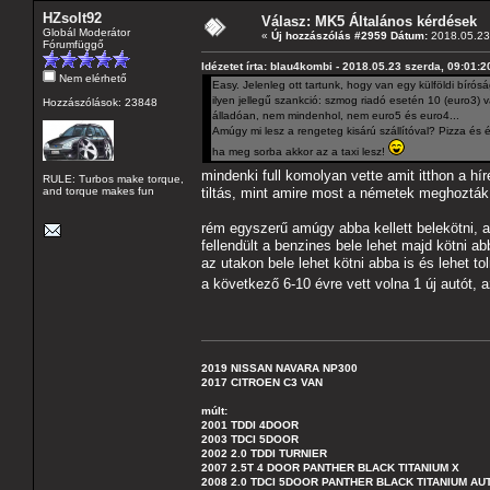
HZsolt92
Válasz: MK5 Általános kérdések
Globál Moderátor
«
Új hozzászólás #2959 Dátum:
2018.05.23 
Fórumfüggő
Idézetet írta: blau4kombi - 2018.05.23 szerda, 09:01:2
Nem elérhető
Easy. Jelenleg ott tartunk, hogy van egy külföldi bíró
ilyen jellegű szankció: szmog riadó esetén 10 (euro3
Hozzászólások: 23848
álladóan, nem mindenhol, nem euro5 és euro4...
Amúgy mi lesz a rengeteg kisárú szállítóval? Pizza és ét
ha meg sorba akkor az a taxi lesz!
mindenki full komolyan vette amit itthon a 
RULE: Turbos make torque,
and torque makes fun
tiltás, mint amire most a németek meghoz
rém egyszerű amúgy abba kellett belekötni, a
fellendült a benzines bele lehet majd kötni abb
az utakon bele lehet kötni abba is és lehet t
a következő 6-10 évre vett volna 1 új autót, 
2019 NISSAN NAVARA NP300
2017 CITROEN C3 VAN
múlt:
2001 TDDI 4DOOR
2003 TDCI 5DOOR
2002 2.0 TDDI TURNIER
2007 2.5T 4 DOOR PANTHER BLACK TITANIUM X
2008 2.0 TDCI 5DOOR PANTHER BLACK TITANIUM A