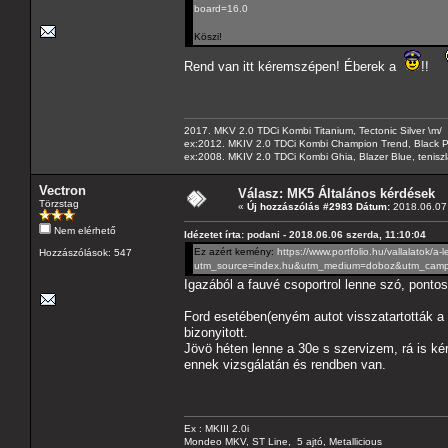
board=16.0
Köszi!
Rend van itt kéremszépen! Éberek a
!!
2017. MKV 2.0 TDCi Kombi Titanium, Tectonic Silver \m/
ex:2012. MKIV 2.0 TDCi Kombi Champion Trend, Black Pa
ex:2008. MKIV 2.0 TDCi Kombi Ghia, Blazer Blue, tenis
Vectron
Válasz: MK5 Általános kérdések
Törzstag
«
Új hozzászólás #2983 Dátum:
2018.06.07 
Nem elérhető
Idézetet írta: podani - 2018.06.06 szerda, 11:10:04
Ez azért kemény:
https://www.portfolio.hu/vallalatok/
Hozzászólások: 547
utm_source=index.hu&utm_medium=doboz&utm_campa
Igazából a fauvé csoportrol lenne szó, ponto
Ford esetében(enyém autot visszatartották a 
bizonyitott.
Jövö héten lenne a 30e s szervizem, rá is ké
ennek vizsgálatán és rendben van.
Ex : MKIII 2.0i
Mondeo MKV, ST Line, 5 ajtó, Metallicious