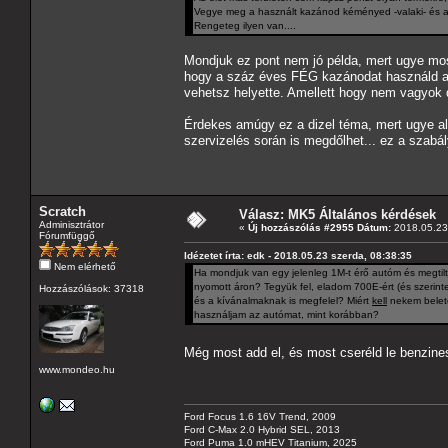
Vegye meg a használt kazánod kéményed -valaki- és adj
Rengeteg ilyen van....
Mondjuk ez pont nem jó példa, mert ugye mo
hogy a száz éves FÉG kazánodat használd a
vehetsz helyette. Amellett hogy nem vagyok di
Érdekes amúgy ez a dizel téma, mert ugye a
szervizelés során is megdőlhet... ez a szabá
Scratch
Válasz: MK5 Általános kérdések
Adminisztrátor
«
Új hozzászólás #2955 Dátum:
2018.05.23 
Fórumfüggő
Idézetet írta: edk - 2018.05.23 szerda, 08:38:35
Nem elérhető
Ha mondjuk van egy jelenleg 1M-t érő autóm és megtilt
nyomott áron? Tegyük fel, eladom 700E-ért (és szerint
Hozzászólások: 37318
és a kívánalmaknak is megfelel? Miért
kell
nekem belete
használjam az autómat, mint korábban?
Még most add el, és most cseréld le benzine
www.mondeo.hu
Ford Focus 1.6 16V Trend, 2009
Ford C-Max 2.0 Hybrid SEL, 2013
Ford Puma 1.0 mHEV Titanium, 2025