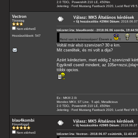
2.0 TDCi, Powershift 210 LE, 450Nm
Jelenleg : Ford Mustang Fastback 2020, Lucid Red V8 5
Vectron
Válasz: MK5 Általános kérdések
Törzstag
«
Új hozzászólás #2984 Dátum:
2018.06.07 
Nem elérhető
Idézetet írta: blau4kombi - 2018.06.06 szerda, 19:44:5
Hozzászólások: 547
Rend van itt kéremszépen! Éberek a
!!
Voltál már elsö szervizen? 30 e km.
Mit cseréltek, és mi volt a dija?
Azért kérdeztem, mert eddig 2 szerviznél kért
Egyiknél cserél mindent, az 105e+rezsi,(olaj+
többi opcios.
Ex : MKIII 2.0i
Mondeo MKV, ST Line, 5 ajtó, Metallicious
2.0 TDCi, Powershift 210 LE, 450Nm
Jelenleg : Ford Mustang Fastback 2020, Lucid Red V8 5
blau4kombi
Válasz: MK5 Általános kérdések
Fórumfüggő
«
Új hozzászólás #2985 Dátum:
2018.06.07 
Nem elérhető
Idézetet írta: Vectron - 2018.06.07 csütörtök, 11:43:47