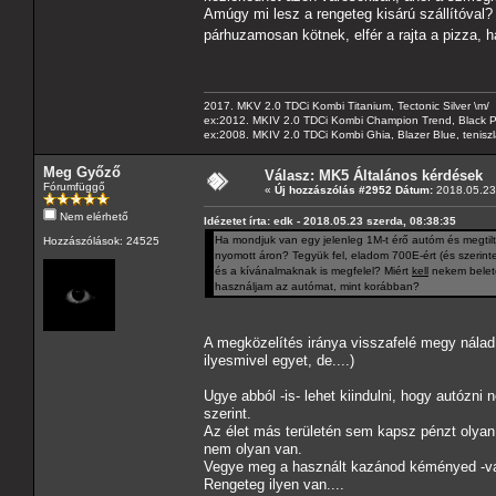
Amúgy mi lesz a rengeteg kisárú szállítóval? P
párhuzamosan kötnek, elfér a rajta a pizza, 
2017. MKV 2.0 TDCi Kombi Titanium, Tectonic Silver \m/
ex:2012. MKIV 2.0 TDCi Kombi Champion Trend, Black Pa
ex:2008. MKIV 2.0 TDCi Kombi Ghia, Blazer Blue, tenis
Meg Győző
Válasz: MK5 Általános kérdések
Fórumfüggő
«
Új hozzászólás #2952 Dátum:
2018.05.23 
Nem elérhető
Idézetet írta: edk - 2018.05.23 szerda, 08:38:35
Ha mondjuk van egy jelenleg 1M-t érő autóm és megtilt
Hozzászólások: 24525
nyomott áron? Tegyük fel, eladom 700E-ért (és szerint
és a kívánalmaknak is megfelel? Miért
kell
nekem belete
használjam az autómat, mint korábban?
A megközelítés iránya visszafelé megy nálad
ilyesmivel egyet, de....)
Ugye abból -is- lehet kiindulni, hogy autózni 
szerint.
Az élet más területén sem kapsz pénzt olyan
nem olyan van.
Vegye meg a használt kazánod kéményed -valak
Rengeteg ilyen van....