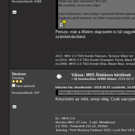
Voltál már elsö szervizen? 30 e km.
Hozzászólások: 6488
Mit cseréltek, és mi volt a dija?
Azért kérdeztem, mert eddig 2 szerviznél kértem ajánlato
Egyiknél cserél mindent, az 105e+rezsi,(olaj+szürök, go,
Persze, már a 45ekm olajcserén is túl vagyok
számlamásolatot.
2017. MKV 2.0 TDCi Kombi Titanium, Tectonic Silver \m/
ex:2012. MKIV 2.0 TDCi Kombi Champion Trend, Black Pa
ex:2008. MKIV 2.0 TDCi Kombi Ghia, Blazer Blue, tenis
Vectron
Válasz: MK5 Általános kérdések
Törzstag
«
Új hozzászólás #2986 Dátum:
2018.06.07 
Nem elérhető
Idézetet írta: blau4kombi - 2018.06.07 csütörtök, 14:4
Persze, már a 45ekm olajcserén is túl vagyok! Klimapu
Hozzászólások: 547
Köszönöm az infot, ennyi elég. Csak saccpe
Ex : MKIII 2.0i
Mondeo MKV, ST Line, 5 ajtó, Metallicious
2.0 TDCi, Powershift 210 LE, 450Nm
Jelenleg : Ford Mustang Fastback 2020, Lucid Red V8 5