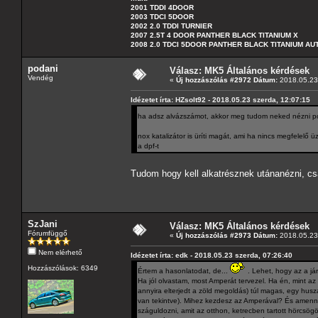
2001 TDDI 4DOOR
2003 TDCI 5DOOR
2002 2.0 TDDI TURNIER
2007 2.5T 4 DOOR PANTHER BLACK TITANIUM X
2008 2.0 TDCI 5DOOR PANTHER BLACK TITANIUM A
podani
Válasz: MK5 Általános kérdések
Vendég
«
Új hozzászólás #2972 Dátum:
2018.05.23 
Idézetet írta: HZsolt92 - 2018.05.23 szerda, 12:07:15
ha adsz alvázszámot, akkor meg tudom neked nézni po
nox katalizátor is üríti magát, ami ha nincs megfelelő
a dpf-t
Tudom hogy kell alkatrésznek utánanézni, cs
SzJani
Válasz: MK5 Általános kérdések
Fórumfüggő
«
Új hozzászólás #2973 Dátum:
2018.05.23 
Nem elérhető
Idézetet írta: edk - 2018.05.23 szerda, 07:26:40
Hozzászólások: 6349
Értem a hasonlatodat, de...
. Lehet, hogy az a j
Ha jól olvastam, most Amperát tervezel. Ha én, mint a
annyira elterjedt a zöld megoldás) túl magas, egy husz
van tekintve). Mihez kezdesz az Amperával? És amennyir
száguldozni, amit az otthon, ketrecben tartott hörcsögö