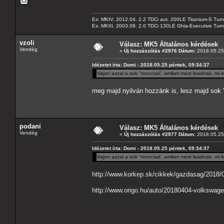
Ex: MKIV, 2012.04. 2.2 TDCi aut. 200LE Titanium-S Turn
Ex: MKIII, 2003.09. 2.0 TDCi 130LE Ghia-Executive Turni
vzoli
Válasz: MK5 Általános kérdések
Vendég
«
Új hozzászólás #2976 Dátum:
2018.05.25 
Idézetet írta: Domi - 2018.05.25 péntek, 09:34:37
Vajon azzal a sok "ronccsal', amiket most leadnak, mi
meg majd nyilván hozzánk is, lesz majd sok 
podani
Válasz: MK5 Általános kérdések
Vendég
«
Új hozzászólás #2977 Dátum:
2018.05.25 
Idézetet írta: Domi - 2018.05.25 péntek, 09:34:37
Vajon azzal a sok "ronccsal', amiket most leadnak, mi
http://www.korkep.sk/cikkek/gazdasag/2018/0
http://www.origo.hu/auto/20180404-volkswag