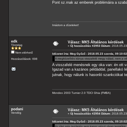
Pont sz.rnak az emberek problémáira a sza
Imádom a dízeleket!
edk
Válasz: MK5 Általános kérdések
Törzstag
«
Új hozzászólás #2953 Dátum:
2018.05.23 
Nem elérhető
Idézetet írta: Meg Győző - 2018.05.23 szerda, 09:10:02
A megközelítés iránya visszafelé megy nálad, nem a vég
Hozzászólások: 698
A visszafelé menésnek egy oka van: én ott 
Igazad van a kazános példáddal, panellakó l
jutnak, hogy nálunk is hasonló szankciókat t
Mondeo 2003 Turnier 2.0 TDCI Ghia (FMBA)
podani
Válasz: MK5 Általános kérdések
Vendég
«
Új hozzászólás #2954 Dátum:
2018.05.23 
Idézetet írta: Meg Győző - 2018.05.23 szerda, 09:10:02
Az élet más területén sem kapsz pénzt olyan termékre