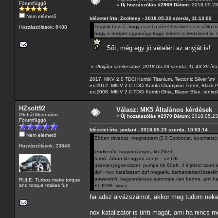
Fórumfüggő
«
Új hozzászólás #2969 Dátum:
2018.05.23 
Nem elérhető
Idézetet írta: Zsolteey - 2018.05.23 szerda, 11:13:02
Tegyük hozzá, hogy ezzel a dízel hisztivel ez is válto
Hozzászólások: 6488
hogy a nepper ugyanúgy fogja tekerni a benzinest is, mi
Sőt, még egy jó vételért az anyját is!
«
Utoljára szerkesztve: 2018.05.23 szerda, 11:43:39 írt
2017. MKV 2.0 TDCi Kombi Titanium, Tectonic Silver \m/
ex:2012. MKIV 2.0 TDCi Kombi Champion Trend, Black Pa
ex:2008. MKIV 2.0 TDCi Kombi Ghia, Blazer Blue, tenis
HZsolt92
Válasz: MK5 Általános kérdések
Globál Moderátor
«
Új hozzászólás #2970 Dátum:
2018.05.23 
Fórumfüggő
Idézetet írta: podani - 2018.05.23 szerda, 10:53:14
Nem elérhető
Ebben tévedsz, megnéztem (2.0 Ecoboost, automata):
Hozzászólások: 23848
lendkerék: hagyományos, kb 20eft
turbó: árban kb ugyan annyi - ez OK
üzemanyagrendszer: pumpa kb 60eft, 4 injektor szett i
dpf - nox katalizátor: dpf megtelik, karbantartani/cseréln
powershift: hagyományos automata van benne, ami ha n
RULE: Turbos make torque,
and torque makes fun
+1 EGR: nincs
ha adsz alvázszámot, akkor meg tudom neked
nox katalizátor is üríti magát, ami ha nincs