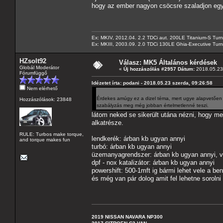
hogy az ember nagyon csöcsre szaladjon egy
Ex: MKIV, 2012.04. 2.2 TDCi aut. 200LE Titanium-S Turn
Ex: MKIII, 2003.09. 2.0 TDCi 130LE Ghia-Executive Turni
HZsolt92
Válasz: MK5 Általános kérdések
Globál Moderátor
«
Új hozzászólás #2957 Dátum:
2018.05.23 
Fórumfüggő
Idézetet írta: podani - 2018.05.23 szerda, 09:26:58
Nem elérhető
Érdekes amúgy ez a dizel téma, mert ugye alapvetően (
Hozzászólások: 23848
szabályzás meg még jobban értelmetlenné teszi.
látom neked se sikerült utána nézni, hogy m
alkatrésze.
RULE: Turbos make torque,
lendkerék: árban kb ugyan annyi
and torque makes fun
turbó: árban kb ugyan annyi
üzemanyagrendszer: árban kb ugyan annyi, v
dpf - nox katalizátor: árban kb ugyan annyi
powershift: 500-1mft ig bármi lehet vele a be
és még van pár dolog amit fel lehetne sorolni
2019 NISSAN NAVARA NP300