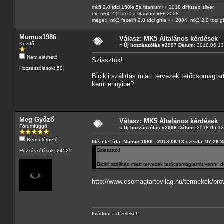
mk5 2.0 tdci 150le 5a titanium++ 2018 diffused silver
ex: mk4 2.0 tdci 5a titanium-x++ 2008
mégex: mk3 facelift 2.0 tdci ghia ++ 2004, mk3 2.0 tdci 
Mumus1986
Válasz: MK5 Általános kérdések
Kezdő
«
Új hozzászólás #2997 Dátum:
2018.06.13 
Nem elérhető
Sziasztok!
Hozzászólások: 50
Bicikli szállítás miatt tervezek tetőcsomagtar
kerül ennyibe?
Meg Győző
Válasz: MK5 Általános kérdések
Fórumfüggő
«
Új hozzászólás #2998 Dátum:
2018.06.13 
Nem elérhető
Idézetet írta: Mumus1986 - 2018.06.13 szerda, 07:26:
Sziasztok!
Hozzászólások: 24525
Bicikli szállítás miatt tervezek tetőcsomagtartót venni,
http://www.csomagtartovilag.hu/termekek/brow
Imádom a dízeleket!