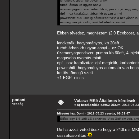
lendkerék: árban kb ugyan annyi
turbó: árban kb ugyan annyi
üzemanyagrendszer: árban kb ugyan annyi, vagy még d
dpf - nox katalizátor: árban kb ugyan annyi
powershift: 500-1mft ig bármi lehet vele a benyáson is
és még van pár dolog amit fel lehetne sorolni
Ebben tévedsz, megnéztem (2.0 Ecoboost, a
lendkerék: hagyományos, kb 20eft
turbó: árban kb ugyan annyi - ez OK
üzemanyagrendszer: pumpa kb 60eft, 4 injekto
magasabb nyomás miatt...
dpf - nox katalizátor: dpf megtelik, karbantart
powershift: hagyományos automata van benne,
kettős tömegü szett
+1 EGR: nincs
podani
Válasz: MK5 Általános kérdések
Vendég
«
Új hozzászólás #2963 Dátum:
2018.05.23 
Idézetet írta: Domi - 2018.05.23 szerda, 09:53:47
Előtte egy 1.6 105 LE benzines IV-es Golf-om volt, ami lu
De ha azzal veted össze hogy a 240Le-s MK5-
összehasonlitás