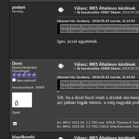
podani
Válasz: MK5 Általános kérdések
Vendég
«
Új hozzászólás #2967 Dátum:
2018.05.23 
Idézetet írta: Zsolteey - 2018.05.23 szerda, 11:13:02
Tegyük hozzá, hogy ezzel a dízel hisztivel ez is válto
hogy a nepper ugyanúgy fogja tekerni a benzinest is, mi
Igen, ezzel egyetértek.
Domi
Válasz: MK5 Általános kérdések
Globál Moderátor
«
Új hozzászólás #2968 Dátum:
2018.05.23 
Fórumfüggő
Idézetet írta: Zsolteey - 2018.05.23 szerda, 11:13:02
Nem elérhető
Tegyük hozzá, hogy ezzel a dízel hisztivel ez is válto
hogy a nepper ugyanúgy fogja tekerni a benzinest is, mi
Hozzászólások: 26965
^
Sőt, ha a dízel hiszti miatt a dízelek ára le
azt jobban fogják tekerni, a még nagyobb pr
Zsiráf
Ex: MKIV, 2012.04. 2.2 TDCi aut. 200LE Titanium-S Turn
Ex: MKIII, 2003.09. 2.0 TDCi 130LE Ghia-Executive Turni
blau4kombi
Válasz: MK5 Általános kérdések