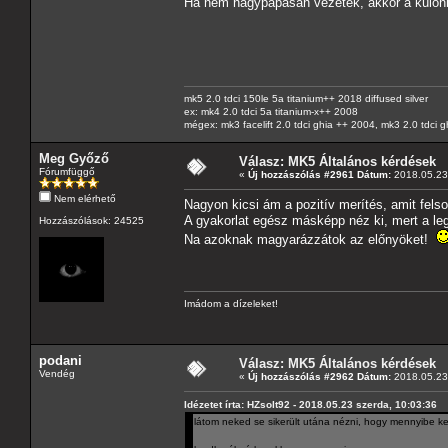
Ha nem nagypapásan vezetek, akkor a különbsé
mk5 2.0 tdci 150le 5a titanium++ 2018 diffused silver
ex: mk4 2.0 tdci 5a titanium-x++ 2008
mégex: mk3 facelift 2.0 tdci ghia ++ 2004, mk3 2.0 tdci 
Meg Győző
Válasz: MK5 Általános kérdések
Fórumfüggő
«
Új hozzászólás #2961 Dátum:
2018.05.23 
Nem elérhető
Nagyon kicsi ám a pozitív merítés, amit felsor
A gyakorlat egész másképp néz ki, mert a leg
Hozzászólások: 24525
Na azoknak magyarázzátok az előnyöket!
Imádom a dízeleket!
podani
Válasz: MK5 Általános kérdések
Vendég
«
Új hozzászólás #2962 Dátum:
2018.05.23 
Idézetet írta: HZsolt92 - 2018.05.23 szerda, 10:03:36
látom neked se sikerült utána nézni, hogy mennyibe k