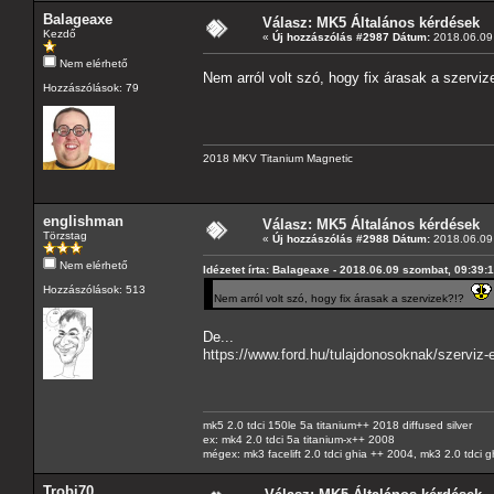
Balageaxe
Válasz: MK5 Általános kérdések
Kezdő
«
Új hozzászólás #2987 Dátum:
2018.06.09 
Nem elérhető
Nem arról volt szó, hogy fix árasak a szervi
Hozzászólások: 79
2018 MKV Titanium Magnetic
englishman
Válasz: MK5 Általános kérdések
Törzstag
«
Új hozzászólás #2988 Dátum:
2018.06.09 
Nem elérhető
Idézetet írta: Balageaxe - 2018.06.09 szombat, 09:39:
Hozzászólások: 513
Nem arról volt szó, hogy fix árasak a szervizek?!?
De...
https://www.ford.hu/tulajdonosoknak/szerviz-
mk5 2.0 tdci 150le 5a titanium++ 2018 diffused silver
ex: mk4 2.0 tdci 5a titanium-x++ 2008
mégex: mk3 facelift 2.0 tdci ghia ++ 2004, mk3 2.0 tdci 
Trobi70