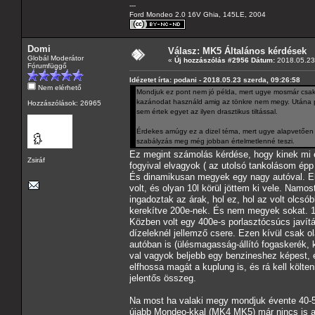
---
Ford Mondeo 2.0 16V Ghia, 145LE, 2004
Domi
Válasz: MK5 Általános kérdések
Globál Moderátor
«
Új hozzászólás #2956 Dátum:
2018.05.23 
Fórumfüggő
Idézetet írta: podani - 2018.05.23 szerda, 09:26:58
Nem elérhető
Mondjuk ez pont nem jó példa, mert ugye mosmár csak
kazánodat használd amig az tönkre nem megy. Utána pe
Hozzászólások: 26965
sem értek egyet az ilyen drasztikus tiltással.
Érdekes amúgy ez a dizel téma, mert ugye alapvetően (
szabályzás meg még jobban értelmetlenné teszi.
Ez megint számolás kérdése, hogy kinek mi 
Zsiráf
fogyival elvagyok ( az utolsó tankolásom épp 
És dinamikusan megyek egy nagy autóval. Előt
volt, és olyan 10l körül jöttem ki vele. Namo
ingadoztak az árak, hol ez, hol az volt olcs
kerekítve 200e-nek. És nem megyek sokat. 1
Közben volt egy 400e-s porlasztócsúcs javítá
dízeleknél jellemző csere. Ezen kívül csak 
autóban is (ülésmagasság-állító fogaskerék,
val vagyok beljebb egy benzineshez képest,
elfhossa magát a kuplung is, és rá kell költ
jelentős összeg.
Na most ha valaki megy mondjuk évente 40-50
újabb Mondeo-kkal (MK4 MK5) már nincs is an