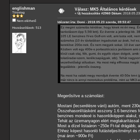
englishman
Válasz: MK5 Általános kérdések
Törzstag
«
Új hozzászólás #2960 Dátum:
2018.05.23 
Nem elérhető
Idézetet írta: Domi - 2018.05.23 szerda, 09:53:47
Ez megint számolás kérdése, hogy kinek mi éri meg. Én
Hozzászólások: 513
tankolásom épp 5,56l lett). Ez évente a jelenlegi kb.
105 LE benzines IV-es Golf-om volt, ami lusta volt, nem 
számolva (10 év távlatában ingadoztak az árak, hol ez
kerekítve 200e-nek. És nem megyek sokat. 10 éve van 
Közben volt egy 400e-s porlasztócsúcs javításom ami dí
kívül csak olaj, fék, gumi, és egyéb olyan dolgok, am
tolatóradar-szem, kerékcsapágyak, stb). Tehát nagyv
vezethetőségi stílusban. Ha most még elfhossa magát a
legalábbis - jelentős összeg.
Na most ha valaki megy mondjuk évente 40-50e km-t (p
már nincs is annyi motoriukus probléma, mint az MK3-a
Megerősítve a számolást:
Mostani (lecserélésre váró) autóm, ment 230e
Összehasonlításként asszony 1.6 benzines fo
benzines mondeoé is hasonlóképpen alakul, s
Tehát az üzemanyagon elért megtakarítással 
Most a dízel listaáron ~250e Ft-tal drágább, 
Ehhez képest hasonló futásteljesítményt és 
(mai áron ~900e Ft)