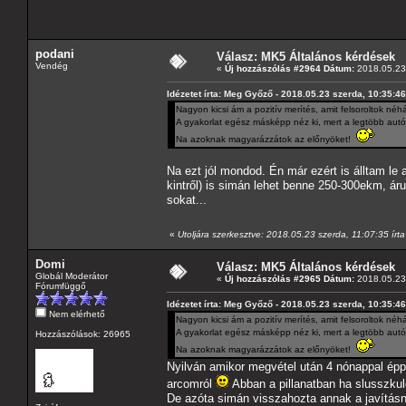
podani
Válasz: MK5 Általános kérdések
Vendég
«
Új hozzászólás #2964 Dátum:
2018.05.23 
Idézetet írta: Meg Győző - 2018.05.23 szerda, 10:35:46
Nagyon kicsi ám a pozitív merítés, amit felsoroltok néhá
A gyakorlat egész másképp néz ki, mert a legtöbb autó
Na azoknak magyarázzátok az előnyöket!
Na ezt jól mondod. Én már ezért is álltam le a
kintről) is simán lehet benne 250-300ekm, ár
sokat...
«
Utoljára szerkesztve: 2018.05.23 szerda, 11:07:35 írt
Domi
Válasz: MK5 Általános kérdések
Globál Moderátor
«
Új hozzászólás #2965 Dátum:
2018.05.23 
Fórumfüggő
Idézetet írta: Meg Győző - 2018.05.23 szerda, 10:35:46
Nem elérhető
Nagyon kicsi ám a pozitív merítés, amit felsoroltok néhá
A gyakorlat egész másképp néz ki, mert a legtöbb autó
Hozzászólások: 26965
Na azoknak magyarázzátok az előnyöket!
Nyilván amikor megvétel után 4 nónappal épp 
arcomról
Abban a pillanatban ha slusszkul
De azóta simán visszahozta annak a javításn