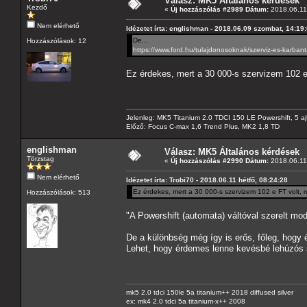
Válasz: MK5 Általános kérdések
Kezdő
«
Új hozzászólás #2989 Dátum:
2018.06.11 
Nem elérhető
Idézetet írta: englishman - 2018.06.09 szombat, 14:19
De...
Hozzászólások: 12
https://www.ford.hu/tulajdonosoknak/szerviz-es-karbant
Ez érdekes, mert a 30 000-s szervizem 102 e
Jelenleg: MK5 Titanium 2.0 TDCI 150 LE Powershift, 5 aj
Előző: Focus C-max 1,6 Trend Plus, MK2 1,8 TD
englishman
Válasz: MK5 Általános kérdések
Törzstag
«
Új hozzászólás #2990 Dátum:
2018.06.11 
Nem elérhető
Idézetet írta: Trobi70 - 2018.06.11 hétfő, 08:24:28
Ez érdekes, mert a 30 000-s szervizem 102 e FT volt,
Hozzászólások: 513
"A Powershift (automata) váltóval szerelt mod
De a különbség még így is erős, főleg, hogy 
Lehet, hogy érdemes lenne kevésbé lehúzós s
mk5 2.0 tdci 150le 5a titanium++ 2018 diffused silver
ex: mk4 2.0 tdci 5a titanium-x++ 2008