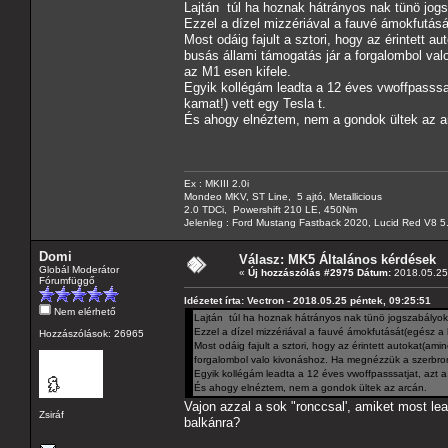
Lajtán túl ha hoznak hátrányos nak tünö jog
Ezzel a dízel mizzériával a fauvé ámokfutásá
Most odáig fajult a sztori, hogy az érintett a
busás állami támogatás jár a forgalombol v
az M1 esen kifele.
Egyik kollégám leadta a 12 éves vwoffpasssat
kamat!) vett egy Tesla t.
És ahogy elnéztem, nem a gondok ültek az a
Ex : MKIII 2.0i
Mondeo MKV, ST Line, 5 ajtó, Metallicious
2.0 TDCi, Powershift 210 LE, 450Nm
Jelenleg : Ford Mustang Fastback 2020, Lucid Red V8 5
Domi
Válasz: MK5 Általános kérdések
Globál Moderátor
«
Új hozzászólás #2975 Dátum:
2018.05.25 
Fórumfüggő
Idézetet írta: Vectron - 2018.05.25 péntek, 09:25:51
Nem elérhető
Lajtán túl ha hoznak hátrányos nak tünö jogszabályoka
Ezzel a dízel mizzériával a fauvé ámokfutását(egész a
Hozzászólások: 26965
Most odáig fajult a sztori, hogy az érintett autokat(ami
forgalombol valo kivonáshoz. Ha megnézzük a szerbro
Egyik kollégám leadta a 12 éves vwoffpasssatjat, azt a
És ahogy elnéztem, nem a gondok ültek az arcán.
Vajon azzal a sok "ronccsal', amiket most l
Zsiráf
balkánra?