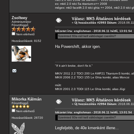
ex: mk4 2.0 tdci 5a titanium-x++ 2008
mégex: mk3 facelift 2.0 tdci ghia ++ 2004, mk3 2.0 tdci 
Zsolteey
Válasz: MK5 Általános kérdések
Adminisztrátor
«
Új hozzászólás #2993 Dátum:
2018.06.11 
Fórumfüggő
Idézetet írta: englishman - 2018.06.11 hétfő, 13:01:54
Nem elérhető
Szerinted 60e-nél kell váltóolajat cserélni?
Hozzászólások: 8152
Ha Powershift, akkor igen.
"If it ain't broke, don't fix it."
MKIV 2011 2.2 TDCI 200 Le AWF21 Titanium-S kombi, al
MKIII 2006 2.2 TDCI 155 Le Ghia kombi, alias Moncsi
múlt:
MKIII 2001 2.0 TDDI 115 Le Ghia kombi, alias Jógi
Mikorka Kálmán
Válasz: MK5 Általános kérdések
Fórumfüggő
«
Új hozzászólás #2994 Dátum:
2018.06.11 
Nem elérhető
Idézetet írta: englishman - 2018.06.11 hétfő, 13:01:54
Szerinted 60e-nél kell váltóolajat cserélni?
Hozzászólások: 26720
Legfeljebb, de 40e kmenként illene...