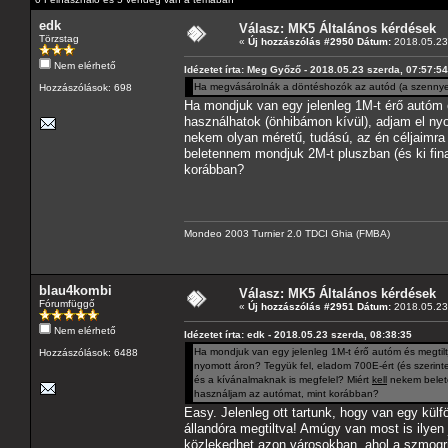
edk
Válasz: MK5 Általános kérdések
Törzstag
«
Új hozzászólás #2950 Dátum:
2018.05.23 
Nem elérhető
Idézetet írta: Meg Győző - 2018.05.23 szerda, 07:57:54
Ha megvásárolnák a döntéshozók az autód (a szennye
Hozzászólások: 698
Ha mondjuk van egy jelenleg 1M-t érő autóm 
használhatok (önhibámon kívül), adjam el nyo
nekem olyan méretű, tudású, az én céljaimra
beletennem mondjuk 2M-t pluszban (és ki fin
korábban?
Mondeo 2003 Turnier 2.0 TDCI Ghia (FMBA)
blau4kombi
Válasz: MK5 Általános kérdések
Fórumfüggő
«
Új hozzászólás #2951 Dátum:
2018.05.23 
Nem elérhető
Idézetet írta: edk - 2018.05.23 szerda, 08:38:35
Ha mondjuk van egy jelenleg 1M-t érő autóm és megtilt
Hozzászólások: 6488
nyomott áron? Tegyük fel, eladom 700E-ért (és szerint
és a kívánalmaknak is megfelel? Miért
kell
nekem belete
használjam az autómat, mint korábban?
Easy. Jelenleg ott tartunk, hogy van egy kül
állandóra megtiltva! Amúgy van most is ilyen
közlekedhet azon városokban, ahol a szmogr