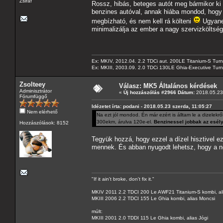
Zsiráf
Rossz, hibás, beteges autót meg bármikor ki 
benzines autóval, annak hiába mondod, hogy b
megbízható, és nem kell rá költeni
Ugyanez
minimalizálja az ember a nagy szervizköltség
Ex: MKIV, 2012.04. 2.2 TDCi aut. 200LE Titanium-S Turn
Ex: MKIII, 2003.09. 2.0 TDCi 130LE Ghia-Executive Turni
Zsolteey
Válasz: MK5 Általános kérdések
Adminisztrátor
«
Új hozzászólás #2966 Dátum:
2018.05.23 
Fórumfüggő
Idézetet írta: podani - 2018.05.23 szerda, 11:05:27
Nem elérhető
Na ezt jól mondod. Én már ezért is álltam le a dizelekrő
300ekm, árulva 120e-el.
Benzinessel jobbak az esély
Hozzászólások: 8152
Tegyük hozzá, hogy ezzel a dízel hisztivel ez
mennek. És abban nyugodt lehetsz, hogy a nep
"If it ain't broke, don't fix it."
MKIV 2011 2.2 TDCI 200 Le AWF21 Titanium-S kombi, al
MKIII 2006 2.2 TDCI 155 Le Ghia kombi, alias Moncsi
múlt:
MKIII 2001 2.0 TDDI 115 Le Ghia kombi, alias Jógi