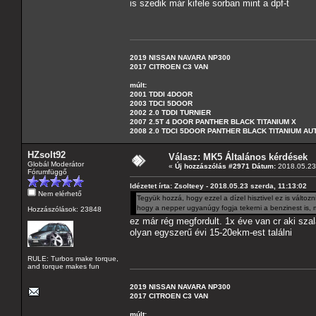
is szedik már kifele sorban mint a dpf-t
2019 NISSAN NAVARA NP300
2017 CITROEN C3 VAN
múlt:
2001 TDDI 4DOOR
2003 TDCI 5DOOR
2002 2.0 TDDI TURNIER
2007 2.5T 4 DOOR PANTHER BLACK TITANIUM X
2008 2.0 TDCI 5DOOR PANTHER BLACK TITANIUM A
HZsolt92
Válasz: MK5 Általános kérdések
Globál Moderátor
«
Új hozzászólás #2971 Dátum:
2018.05.23 
Fórumfüggő
Idézetet írta: Zsolteey - 2018.05.23 szerda, 11:13:02
Nem elérhető
Tegyük hozzá, hogy ezzel a dízel hisztivel ez is válto
hogy a nepper ugyanúgy fogja tekerni a benzinest is, mi
Hozzászólások: 23848
ez már rég megfordult. 1x éve van cr aki sza
olyan egyszerű évi 15-20ekm-est találni
RULE: Turbos make torque,
and torque makes fun
2019 NISSAN NAVARA NP300
2017 CITROEN C3 VAN
múlt: