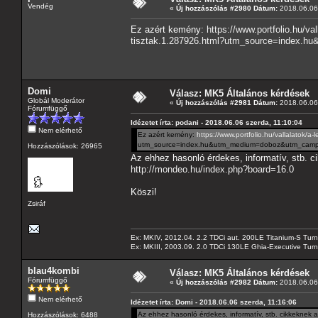
Vendég
«
Új hozzászólás #2980 Dátum:
2018.06.06 
Ez azért kemény:
https://www.portfolio.hu/v
tisztak.1.287926.html?utm_source=index.
Domi
Válasz: MK5 Általános kérdések
Globál Moderátor
«
Új hozzászólás #2981 Dátum:
2018.06.06 
Fórumfüggő
Idézetet írta: podani - 2018.06.06 szerda, 11:10:04
Nem elérhető
Ez azért kemény:
https://www.portfolio.hu/vallalatok/
utm_source=index.hu&utm_medium=doboz&utm_campa
Hozzászólások: 26965
Az ehhez hasonló érdekes, informatív, stb. c
http://mondeo.hu/index.php?board=16.0
Köszi!
Zsiráf
Ex: MKIV, 2012.04. 2.2 TDCi aut. 200LE Titanium-S Turn
Ex: MKIII, 2003.09. 2.0 TDCi 130LE Ghia-Executive Turni
blau4kombi
Válasz: MK5 Általános kérdések
Fórumfüggő
«
Új hozzászólás #2982 Dátum:
2018.06.06 
Nem elérhető
Idézetet írta: Domi - 2018.06.06 szerda, 11:16:06
Az ehhez hasonló érdekes, informatív, stb. cikkeknek 
Hozzászólások: 6488