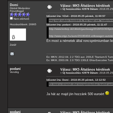
Domi
Válasz: MK5 Általános kérdések
Globál Moderátor
«
Új hozzászólás #2978 Dátum:
2018.05.25 
Fórumfüggő
Idézetet írta: VZoli - 2018.05.25 péntek, 11:00:57
Nem elérhető
meg majd nyilván hozzánk is, lesz majd sok "szalon/te
Hozzászólások: 26965
Idézetet írta: podani - 2018.05.25 péntek, 11:11:47
http://www.korkep.sk/cikkek/gazdasag/2018/03/30/ilye
http://www.origo.hu/auto/20180404-volkswagen-autote
Én most a németek által roncsprémiumban lea
Zsiráf
Ex: MKIV, 2012.04. 2.2 TDCi aut. 200LE Titanium-S Turn
Ex: MKIII, 2003.09. 2.0 TDCi 130LE Ghia-Executive Turni
podani
Válasz: MK5 Általános kérdések
Vendég
«
Új hozzászólás #2979 Dátum:
2018.05.25 
Idézetet írta: Domi - 2018.05.25 péntek, 12:12:52
Én most a németek által roncsprémiumban leadott autók
Ja hát az majd jön hozzánk 500 euroért
podani
Válasz: MK5 Általános kérdések