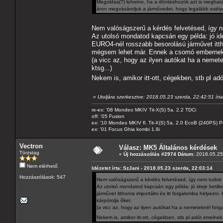
Megoldás(?) lehetne, ha a döntéshozók azt is meghat
áron megvásároljuk a járművedet, hogy legalább esélye
Nem valóságszerű a kérdés felvetésed, így 
Az utolsó mondatod kapcsán egy példa: jó ideje
EURO4-nél rosszabb besorolású járművet ittho
mégsem lehet már. Ennek a csomó embernek e
(a vicc az, hogy az ilyen autókat ha a neme
ktsg...)
Nekem is, amikor itt-ott, cégekben, stb pl a
«
Utoljára szerkesztve: 2018.05.23 szerda, 22:42:51 írt
re-ex: '08 Mondeo MKIV Tit-X(S) 5a. 2.2 TDCi
off: '05 Fusion
ex: '10 Mondeo MKIV fl. Tit-X(S) 5a. 2.0 EcoB (240PS) P
ex: '01 Focus Ghia kombi 1.8i
Vectron
Válasz: MK5 Általános kérdések
Törzstag
«
Új hozzászólás #2974 Dátum:
2018.05.25 
Nem elérhető
Idézetet írta: SzJani - 2018.05.23 szerda, 22:03:14
Hozzászólások: 547
Nem valóságszerű a kérdés felvetésed, így nem tudok
Az utolsó mondatod kapcsán egy példa: jó ideje betilto
járművet itthonra importálni és itt forgalomba helyez
kárpótolja őket.
(a vicc az, hogy az ilyen autókat ha a nemeteknél for
Nekem is, amikor itt-ott, cégekben, stb pl adót emelne