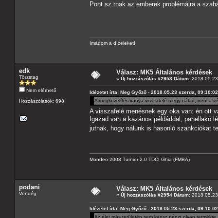
Pont sz.rnak az emberek problémáira a sza
Imádom a dízeleket!
edk
Válasz: MK5 Általános kérdések
Törzstag
«
Új hozzászólás #2953 Dátum:
2018.05.23 
Nem elérhető
Idézetet írta: Meg Győző - 2018.05.23 szerda, 09:10:02
A megközelítés iránya visszafelé megy nálad, nem a vég
Hozzászólások: 698
A visszafelé menésnek egy oka van: én ott 
Igazad van a kazános példáddal, panellakó l
jutnak, hogy nálunk is hasonló szankciókat t
Mondeo 2003 Turnier 2.0 TDCI Ghia (FMBA)
podani
Válasz: MK5 Általános kérdések
Vendég
«
Új hozzászólás #2954 Dátum:
2018.05.23 
Idézetet írta: Meg Győző - 2018.05.23 szerda, 09:10:02
Az élet más területén sem kapsz pénzt olyan termékre