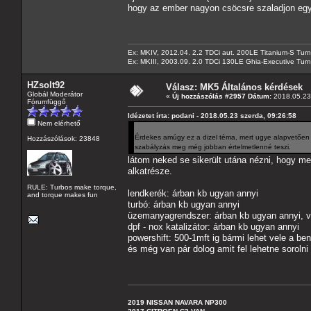
hogy az ember nagyon csöcsre szaladjon egy
Ex: MKIV, 2012.04. 2.2 TDCi aut. 200LE Titanium-S Turn
Ex: MKIII, 2003.09. 2.0 TDCi 130LE Ghia-Executive Turni
HZsolt92
Válasz: MK5 Általános kérdések
Globál Moderátor
«
Új hozzászólás #2957 Dátum:
2018.05.23 
Fórumfüggő
Idézetet írta: podani - 2018.05.23 szerda, 09:26:58
Nem elérhető
Érdekes amúgy ez a dizel téma, mert ugye alapvetően (
Hozzászólások: 23848
szabályzás meg még jobban értelmetlenné teszi.
látom neked se sikerült utána nézni, hogy m
alkatrésze.
RULE: Turbos make torque,
lendkerék: árban kb ugyan annyi
and torque makes fun
turbó: árban kb ugyan annyi
üzemanyagrendszer: árban kb ugyan annyi, v
dpf - nox katalizátor: árban kb ugyan annyi
powershift: 500-1mft ig bármi lehet vele a be
és még van pár dolog amit fel lehetne sorolni
2019 NISSAN NAVARA NP300