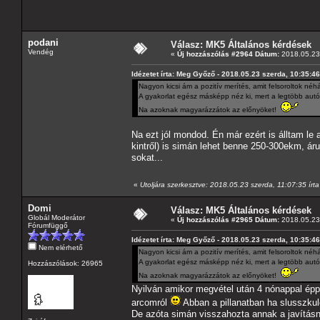
podani
Válasz: MK5 Általános kérdések
Vendég
«
Új hozzászólás #2964 Dátum:
2018.05.23 
Idézetet írta: Meg Győző - 2018.05.23 szerda, 10:35:46
Nagyon kicsi ám a pozitív merítés, amit felsoroltok néhá
A gyakorlat egész másképp néz ki, mert a legtöbb autó
Na azoknak magyarázzátok az előnyöket!
Na ezt jól mondod. Én már ezért is álltam le a
kintről) is simán lehet benne 250-300ekm, ár
sokat...
«
Utoljára szerkesztve: 2018.05.23 szerda, 11:07:35 írt
Domi
Válasz: MK5 Általános kérdések
Globál Moderátor
«
Új hozzászólás #2965 Dátum:
2018.05.23 
Fórumfüggő
Idézetet írta: Meg Győző - 2018.05.23 szerda, 10:35:46
Nem elérhető
Nagyon kicsi ám a pozitív merítés, amit felsoroltok néhá
A gyakorlat egész másképp néz ki, mert a legtöbb autó
Hozzászólások: 26965
Na azoknak magyarázzátok az előnyöket!
Nyilván amikor megvétel után 4 nónappal épp 
arcomról
Abban a pillanatban ha slusszkul
De azóta simán visszahozta annak a javításn