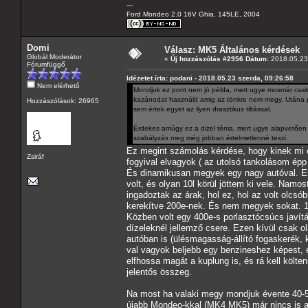
---
Ford Mondeo 2.0 16V Ghia, 145LE, 2004
Domi
Válasz: MK5 Általános kérdések
Globál Moderátor
«
Új hozzászólás #2956 Dátum:
2018.05.23 
Fórumfüggő
Idézetet írta: podani - 2018.05.23 szerda, 09:26:58
Nem elérhető
Mondjuk ez pont nem jó példa, mert ugye mosmár csak
kazánodat használd amig az tönkre nem megy. Utána pe
Hozzászólások: 26965
sem értek egyet az ilyen drasztikus tiltással.
Érdekes amúgy ez a dizel téma, mert ugye alapvetően (
szabályzás meg még jobban értelmetlenné teszi.
Ez megint számolás kérdése, hogy kinek mi 
Zsiráf
fogyival elvagyok ( az utolsó tankolásom épp 
És dinamikusan megyek egy nagy autóval. Előt
volt, és olyan 10l körül jöttem ki vele. Namo
ingadoztak az árak, hol ez, hol az volt olcs
kerekítve 200e-nek. És nem megyek sokat. 1
Közben volt egy 400e-s porlasztócsúcs javítá
dízeleknél jellemző csere. Ezen kívül csak 
autóban is (ülésmagasság-állító fogaskerék,
val vagyok beljebb egy benzineshez képest,
elfhossa magát a kuplung is, és rá kell költ
jelentős összeg.
Na most ha valaki megy mondjuk évente 40-50
újabb Mondeo-kkal (MK4 MK5) már nincs is an