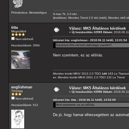
Phinabubus, filematológus
S-max Tit. 2.0 tdci
(korábban: Mondeo Trend 2.0 tdci (mk4), Mondeo mk3 tdci, 
titta
Válasz: MK5 Általános kérdések
Megszállott
«
Új hozzászólás #2995 Dátum:
2018.06.11 
Nem elérhető
Idézetet írta: englishman - 2018.06.11 hétfő, 13:01:54
Szerinted 60e-nél kell váltóolajat cserélni?
Hozzászólások: 3584
Nem szerintem, ez az előírás.
Mondeo kombi MKIV 2013 2.0 TDCI
140
163 Le Titaniu
ex. Mondeo kombi MKIII 2001 2.0 TDCI 132 Le Trend
englishman
Válasz: MK5 Általános kérdések
Törzstag
«
Új hozzászólás #2996 Dátum:
2018.06.11 
Nem elérhető
Idézetet írta: titta - 2018.06.11 hétfő, 13:52:09
Nem szerintem, ez az előírás.
Hozzászólások: 513
De jó, hogy hamar elhessegettem az automata