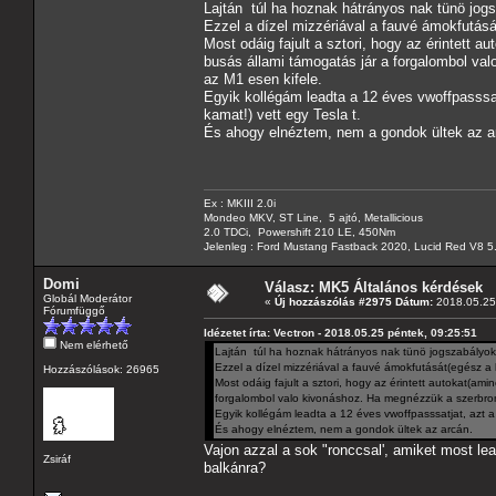
Lajtán túl ha hoznak hátrányos nak tünö jog
Ezzel a dízel mizzériával a fauvé ámokfutásá
Most odáig fajult a sztori, hogy az érintett a
busás állami támogatás jár a forgalombol v
az M1 esen kifele.
Egyik kollégám leadta a 12 éves vwoffpasssat
kamat!) vett egy Tesla t.
És ahogy elnéztem, nem a gondok ültek az a
Ex : MKIII 2.0i
Mondeo MKV, ST Line, 5 ajtó, Metallicious
2.0 TDCi, Powershift 210 LE, 450Nm
Jelenleg : Ford Mustang Fastback 2020, Lucid Red V8 5
Domi
Válasz: MK5 Általános kérdések
Globál Moderátor
«
Új hozzászólás #2975 Dátum:
2018.05.25 
Fórumfüggő
Idézetet írta: Vectron - 2018.05.25 péntek, 09:25:51
Nem elérhető
Lajtán túl ha hoznak hátrányos nak tünö jogszabályoka
Ezzel a dízel mizzériával a fauvé ámokfutását(egész a
Hozzászólások: 26965
Most odáig fajult a sztori, hogy az érintett autokat(ami
forgalombol valo kivonáshoz. Ha megnézzük a szerbro
Egyik kollégám leadta a 12 éves vwoffpasssatjat, azt a
És ahogy elnéztem, nem a gondok ültek az arcán.
Vajon azzal a sok "ronccsal', amiket most l
Zsiráf
balkánra?