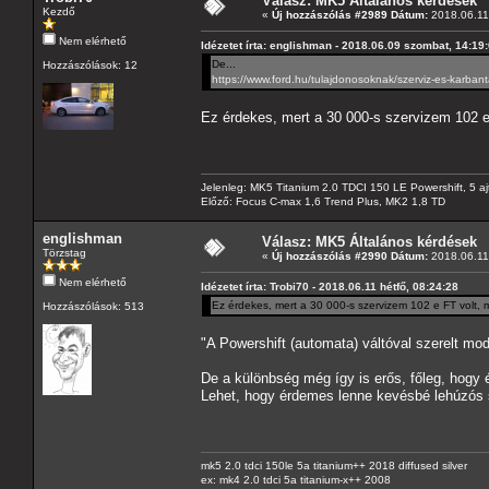
Válasz: MK5 Általános kérdések
Kezdő
«
Új hozzászólás #2989 Dátum:
2018.06.11 
Nem elérhető
Idézetet írta: englishman - 2018.06.09 szombat, 14:19
De...
Hozzászólások: 12
https://www.ford.hu/tulajdonosoknak/szerviz-es-karbant
Ez érdekes, mert a 30 000-s szervizem 102 e
Jelenleg: MK5 Titanium 2.0 TDCI 150 LE Powershift, 5 aj
Előző: Focus C-max 1,6 Trend Plus, MK2 1,8 TD
englishman
Válasz: MK5 Általános kérdések
Törzstag
«
Új hozzászólás #2990 Dátum:
2018.06.11 
Nem elérhető
Idézetet írta: Trobi70 - 2018.06.11 hétfő, 08:24:28
Ez érdekes, mert a 30 000-s szervizem 102 e FT volt,
Hozzászólások: 513
"A Powershift (automata) váltóval szerelt mod
De a különbség még így is erős, főleg, hogy 
Lehet, hogy érdemes lenne kevésbé lehúzós s
mk5 2.0 tdci 150le 5a titanium++ 2018 diffused silver
ex: mk4 2.0 tdci 5a titanium-x++ 2008