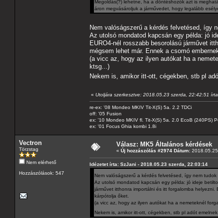
Megoldás(?) lehetne, ha a döntéshozók azt is meghat
áron megvásároljuk a járművedet, hogy legalább esélye
Nem valóságszerű a kérdés felvetésed, így 
Az utolsó mondatod kapcsán egy példa: jó ideje
EURO4-nél rosszabb besorolású járművet ittho
mégsem lehet már. Ennek a csomó embernek e
(a vicc az, hogy az ilyen autókat ha a neme
ktsg...)
Nekem is, amikor itt-ott, cégekben, stb pl a
«
Utoljára szerkesztve: 2018.05.23 szerda, 22:42:51 írt
re-ex: '08 Mondeo MKIV Tit-X(S) 5a. 2.2 TDCi
off: '05 Fusion
ex: '10 Mondeo MKIV fl. Tit-X(S) 5a. 2.0 EcoB (240PS) P
ex: '01 Focus Ghia kombi 1.8i
Vectron
Válasz: MK5 Általános kérdések
Törzstag
«
Új hozzászólás #2974 Dátum:
2018.05.25 
Nem elérhető
Idézetet írta: SzJani - 2018.05.23 szerda, 22:03:14
Hozzászólások: 547
Nem valóságszerű a kérdés felvetésed, így nem tudok
Az utolsó mondatod kapcsán egy példa: jó ideje betilto
járművet itthonra importálni és itt forgalomba helyez
kárpótolja őket.
(a vicc az, hogy az ilyen autókat ha a nemeteknél for
Nekem is, amikor itt-ott, cégekben, stb pl adót emelne