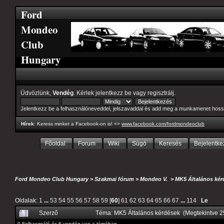
Ford
Mondeo
Club
Hungary
Üdvözlünk,
Vendég
. Kérlek
jelentkezz be
vagy
regisztrálj
.
Jelentkezz be a felhasználóneveddel, jelszavaddal és add meg a munkamenet hoss
Hírek
: Keress minket a Facebook-on is! =>
www.facebook.com/fordmondeoclub
Főoldal
Forum
Wiki
Súgó
Keresés
Bejelentke
Ford Mondeo Club Hungary
>
Szakmai fórum
>
Mondeo V.
>
MK5 Általános kér
Oldalak:
1
...
53
54
55
56
57
58
59
[
60
]
61
62
63
64
65
66
67
...
114
Le
Szerző
Téma: MK5 Általános kérdések (Megtekintve 
0 Felhasználó és 6 vendég van a témában