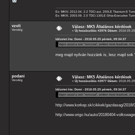
Ex: MKIV, 2012.04. 2.2 TDCi aut. 200LE Titanium-S Turn
Ex: MKIII, 2003.09. 2.0 TDCi 130LE Ghia-Executive Turni
vzoli
Válasz: MK5 Általános kérdések
Vendég
«
Új hozzászólás #2976 Dátum:
2018.05.25 
Idézetet írta: Domi - 2018.05.25 péntek, 09:34:37
Vajon azzal a sok "ronccsal', amiket most leadnak, mi
meg majd nyilván hozzánk is, lesz majd sok 
podani
Válasz: MK5 Általános kérdések
Vendég
«
Új hozzászólás #2977 Dátum:
2018.05.25 
Idézetet írta: Domi - 2018.05.25 péntek, 09:34:37
Vajon azzal a sok "ronccsal', amiket most leadnak, mi
http://www.korkep.sk/cikkek/gazdasag/2018/0
http://www.origo.hu/auto/20180404-volkswag