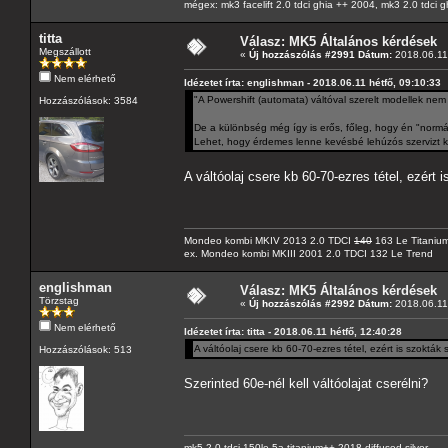
mégex: mk3 facelift 2.0 tdci ghia ++ 2004, mk3 2.0 tdci 
titta
Válasz: MK5 Általános kérdések
Megszállott
«
Új hozzászólás #2991 Dátum:
2018.06.11 
Nem elérhető
Idézetet írta: englishman - 2018.06.11 hétfő, 09:10:33
"A Powershift (automata) váltóval szerelt modellek nem 
Hozzászólások: 3584
De a különbség még így is erős, főleg, hogy én "normá
Lehet, hogy érdemes lenne kevésbé lehúzós szervizt ke
A váltóolaj csere kb 60-70-ezres tétel, ezért 
Mondeo kombi MKIV 2013 2.0 TDCI
140
163 Le Titaniu
ex. Mondeo kombi MKIII 2001 2.0 TDCI 132 Le Trend
englishman
Válasz: MK5 Általános kérdések
Törzstag
«
Új hozzászólás #2992 Dátum:
2018.06.11 
Nem elérhető
Idézetet írta: titta - 2018.06.11 hétfő, 12:40:28
A váltóolaj csere kb 60-70-ezres tétel, ezért is szokták
Hozzászólások: 513
Szerinted 60e-nél kell váltóolajat cserélni?
mk5 2.0 tdci 150le 5a titanium++ 2018 diffused silver