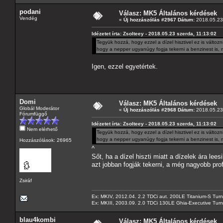
podani
Válasz: MK5 Általános kérdések
Vendég
«
Új hozzászólás #2967 Dátum:
2018.05.23 
Idézetet írta: Zsolteey - 2018.05.23 szerda, 11:13:02
Tegyük hozzá, hogy ezzel a dízel hisztivel ez is válto
hogy a nepper ugyanúgy fogja tekerni a benzinest is, mi
Igen, ezzel egyetértek.
Domi
Válasz: MK5 Általános kérdések
Globál Moderátor
«
Új hozzászólás #2968 Dátum:
2018.05.23 
Fórumfüggő
Idézetet írta: Zsolteey - 2018.05.23 szerda, 11:13:02
Nem elérhető
Tegyük hozzá, hogy ezzel a dízel hisztivel ez is válto
hogy a nepper ugyanúgy fogja tekerni a benzinest is, mi
Hozzászólások: 26965
^
Sőt, ha a dízel hiszti miatt a dízelek ára le
azt jobban fogják tekerni, a még nagyobb pr
Zsiráf
Ex: MKIV, 2012.04. 2.2 TDCi aut. 200LE Titanium-S Turn
Ex: MKIII, 2003.09. 2.0 TDCi 130LE Ghia-Executive Turni
blau4kombi
Válasz: MK5 Általános kérdések