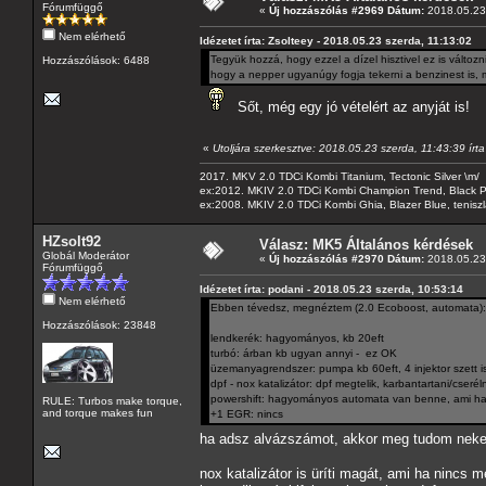
Fórumfüggő
«
Új hozzászólás #2969 Dátum:
2018.05.23 
Nem elérhető
Idézetet írta: Zsolteey - 2018.05.23 szerda, 11:13:02
Tegyük hozzá, hogy ezzel a dízel hisztivel ez is válto
Hozzászólások: 6488
hogy a nepper ugyanúgy fogja tekerni a benzinest is, mi
Sőt, még egy jó vételért az anyját is!
«
Utoljára szerkesztve: 2018.05.23 szerda, 11:43:39 írt
2017. MKV 2.0 TDCi Kombi Titanium, Tectonic Silver \m/
ex:2012. MKIV 2.0 TDCi Kombi Champion Trend, Black Pa
ex:2008. MKIV 2.0 TDCi Kombi Ghia, Blazer Blue, tenis
HZsolt92
Válasz: MK5 Általános kérdések
Globál Moderátor
«
Új hozzászólás #2970 Dátum:
2018.05.23 
Fórumfüggő
Idézetet írta: podani - 2018.05.23 szerda, 10:53:14
Nem elérhető
Ebben tévedsz, megnéztem (2.0 Ecoboost, automata):
Hozzászólások: 23848
lendkerék: hagyományos, kb 20eft
turbó: árban kb ugyan annyi - ez OK
üzemanyagrendszer: pumpa kb 60eft, 4 injektor szett i
dpf - nox katalizátor: dpf megtelik, karbantartani/cseréln
powershift: hagyományos automata van benne, ami ha n
RULE: Turbos make torque,
and torque makes fun
+1 EGR: nincs
ha adsz alvázszámot, akkor meg tudom neked
nox katalizátor is üríti magát, ami ha nincs