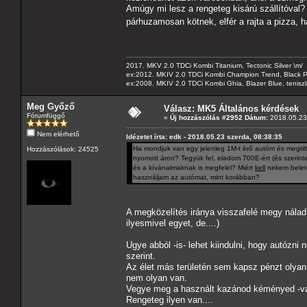
Amúgy mi lesz a rengeteg kisárú szállítóval? P
párhuzamosan kötnek, elfér a rajta a pizza, 
2017. MKV 2.0 TDCi Kombi Titanium, Tectonic Silver \m/
ex:2012. MKIV 2.0 TDCi Kombi Champion Trend, Black Pa
ex:2008. MKIV 2.0 TDCi Kombi Ghia, Blazer Blue, tenis
Meg Győző
Válasz: MK5 Általános kérdések
Fórumfüggő
«
Új hozzászólás #2952 Dátum:
2018.05.23 
Nem elérhető
Idézetet írta: edk - 2018.05.23 szerda, 08:38:35
Ha mondjuk van egy jelenleg 1M-t érő autóm és megtilt
Hozzászólások: 24525
nyomott áron? Tegyük fel, eladom 700E-ért (és szerint
és a kívánalmaknak is megfelel? Miért
kell
nekem belete
használjam az autómat, mint korábban?
A megközelítés iránya visszafelé megy nálad
ilyesmivel egyet, de....)
Ugye abból -is- lehet kiindulni, hogy autózni 
szerint.
Az élet más területén sem kapsz pénzt olyan
nem olyan van.
Vegye meg a használt kazánod kéményed -valak
Rengeteg ilyen van....