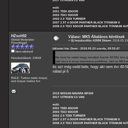
2017 CITROEN C3 VAN
múlt:
2001 TDDI 4DOOR
2003 TDCI 5DOOR
2002 2.0 TDDI TURNIER
2007 2.5T 4 DOOR PANTHER BLACK TITANIUM X
2008 2.0 TDCI 5DOOR PANTHER BLACK TITANIUM A
HZsolt92
Válasz: MK5 Általános kérdések
Globál Moderátor
«
Új hozzászólás #2958 Dátum:
2018.05.23 
Fórumfüggő
Idézetet írta: Domi - 2018.05.23 szerda, 09:53:47
Nem elérhető
Na most ha valaki megy mondjuk évente 40-50e km-t (p
Hozzászólások: 23848
már nincs is annyi motoriukus probléma, mint az MK3-a
és azt még vedd bele, hogy aki nem évi 40-5
nálad pl 6
RULE: Turbos make torque,
and torque makes fun
2019 NISSAN NAVARA NP300
2017 CITROEN C3 VAN
múlt:
2001 TDDI 4DOOR
2003 TDCI 5DOOR
2002 2.0 TDDI TURNIER
2007 2.5T 4 DOOR PANTHER BLACK TITANIUM X
2008 2.0 TDCI 5DOOR PANTHER BLACK TITANIUM A