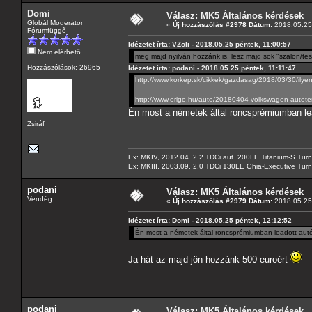
Domi
Válasz: MK5 Általános kérdések
Globál Moderátor
«
Új hozzászólás #2978 Dátum:
2018.05.25 
Fórumfüggő
Idézetet írta: VZoli - 2018.05.25 péntek, 11:00:57
Nem elérhető
meg majd nyilván hozzánk is, lesz majd sok "szalon/te
Hozzászólások: 26965
Idézetet írta: podani - 2018.05.25 péntek, 11:11:47
http://www.korkep.sk/cikkek/gazdasag/2018/03/30/ilye
http://www.origo.hu/auto/20180404-volkswagen-autote
Én most a németek által roncsprémiumban lea
Zsiráf
Ex: MKIV, 2012.04. 2.2 TDCi aut. 200LE Titanium-S Turn
Ex: MKIII, 2003.09. 2.0 TDCi 130LE Ghia-Executive Turni
podani
Válasz: MK5 Általános kérdések
Vendég
«
Új hozzászólás #2979 Dátum:
2018.05.25 
Idézetet írta: Domi - 2018.05.25 péntek, 12:12:52
Én most a németek által roncsprémiumban leadott autók
Ja hát az majd jön hozzánk 500 euroért
podani
Válasz: MK5 Általános kérdések