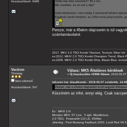
Voltál már elsö szervizen? 30 e km.
Hozzászólások: 6488
Mit cseréltek, és mi volt a dija?
Azért kérdeztem, mert eddig 2 szerviznél kértem ajánlato
Egyiknél cserél mindent, az 105e+rezsi,(olaj+szürök, go,
Persze, már a 45ekm olajcserén is túl vagyok
számlamásolatot.
2017. MKV 2.0 TDCi Kombi Titanium, Tectonic Silver \m/
ex:2012. MKIV 2.0 TDCi Kombi Champion Trend, Black Pa
ex:2008. MKIV 2.0 TDCi Kombi Ghia, Blazer Blue, tenis
Vectron
Válasz: MK5 Általános kérdések
Törzstag
«
Új hozzászólás #2986 Dátum:
2018.06.07 
Nem elérhető
Idézetet írta: blau4kombi - 2018.06.07 csütörtök, 14:4
Persze, már a 45ekm olajcserén is túl vagyok! Klimapu
Hozzászólások: 547
Köszönöm az infot, ennyi elég. Csak saccpe
Ex : MKIII 2.0i
Mondeo MKV, ST Line, 5 ajtó, Metallicious
2.0 TDCi, Powershift 210 LE, 450Nm
Jelenleg : Ford Mustang Fastback 2020, Lucid Red V8 5