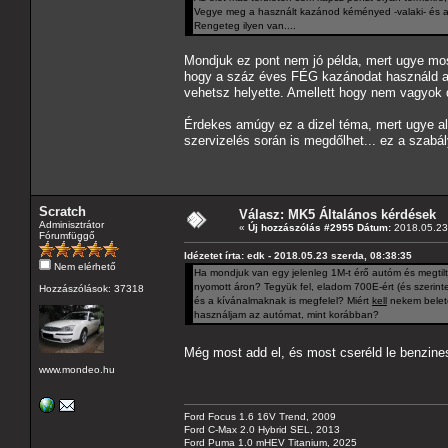
Vegye meg a használt kazánod kéményed -valaki- és adj
Rengeteg ilyen van....
Mondjuk ez pont nem jó példa, mert ugye mo
hogy a száz éves FÉG kazánodat használd a
vehetsz helyette. Amellett hogy nem vagyok di
Érdekes amúgy ez a dizel téma, mert ugye a
szervizelés során is megdőlhet... ez a szabá
Scratch
Válasz: MK5 Általános kérdések
Adminisztrátor
«
Új hozzászólás #2955 Dátum:
2018.05.23 
Fórumfüggő
Idézetet írta: edk - 2018.05.23 szerda, 08:38:35
Nem elérhető
Ha mondjuk van egy jelenleg 1M-t érő autóm és megtilt
nyomott áron? Tegyük fel, eladom 700E-ért (és szerint
Hozzászólások: 37318
és a kívánalmaknak is megfelel? Miért
kell
nekem belete
használjam az autómat, mint korábban?
Még most add el, és most cseréld le benzine
www.mondeo.hu
Ford Focus 1.6 16V Trend, 2009
Ford C-Max 2.0 Hybrid SEL, 2013
Ford Puma 1.0 mHEV Titanium, 2025