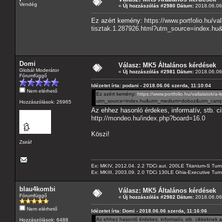
Vendég
«
Új hozzászólás #2980 Dátum:
2018.06.06 
Ez azért kemény:
https://www.portfolio.hu/v
tisztak.1.287926.html?utm_source=index.
Domi
Válasz: MK5 Általános kérdések
Globál Moderátor
«
Új hozzászólás #2981 Dátum:
2018.06.06 
Fórumfüggő
Idézetet írta: podani - 2018.06.06 szerda, 11:10:04
Nem elérhető
Ez azért kemény:
https://www.portfolio.hu/vallalatok/
utm_source=index.hu&utm_medium=doboz&utm_campa
Hozzászólások: 26965
Az ehhez hasonló érdekes, informatív, stb. c
http://mondeo.hu/index.php?board=16.0
Köszi!
Zsiráf
Ex: MKIV, 2012.04. 2.2 TDCi aut. 200LE Titanium-S Turn
Ex: MKIII, 2003.09. 2.0 TDCi 130LE Ghia-Executive Turni
blau4kombi
Válasz: MK5 Általános kérdések
Fórumfüggő
«
Új hozzászólás #2982 Dátum:
2018.06.06 
Nem elérhető
Idézetet írta: Domi - 2018.06.06 szerda, 11:16:06
Az ehhez hasonló érdekes, informatív, stb. cikkeknek 
Hozzászólások: 6488