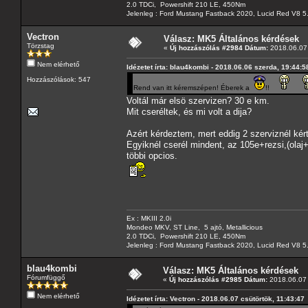
2.0 TDCi, Powershift 210 LE, 450Nm
Jelenleg : Ford Mustang Fastback 2020, Lucid Red V8 5
Vectron
Válasz: MK5 Általános kérdések
Törzstag
«
Új hozzászólás #2984 Dátum:
2018.06.07 
Nem elérhető
Idézetet írta: blau4kombi - 2018.06.06 szerda, 19:44:5
Hozzászólások: 547
Rend van itt kéremszépen! Éberek a
!!
Voltál már elsö szervizen? 30 e km.
Mit cseréltek, és mi volt a dija?
Azért kérdeztem, mert eddig 2 szerviznél kért
Egyiknél cserél mindent, az 105e+rezsi,(olaj+
többi opcios.
Ex : MKIII 2.0i
Mondeo MKV, ST Line, 5 ajtó, Metallicious
2.0 TDCi, Powershift 210 LE, 450Nm
Jelenleg : Ford Mustang Fastback 2020, Lucid Red V8 5
blau4kombi
Válasz: MK5 Általános kérdések
Fórumfüggő
«
Új hozzászólás #2985 Dátum:
2018.06.07 
Nem elérhető
Idézetet írta: Vectron - 2018.06.07 csütörtök, 11:43:47