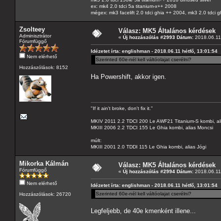
ex: mk4 2.0 tdci 5a titanium-x++ 2008
mégex: mk3 facelift 2.0 tdci ghia ++ 2004, mk3 2.0 tdci 
Zsolteey
Válasz: MK5 Általános kérdések
Adminisztrátor
«
Új hozzászólás #2993 Dátum:
2018.06.11 
Fórumfüggő
Idézetet írta: englishman - 2018.06.11 hétfő, 13:01:54
Nem elérhető
Szerinted 60e-nél kell váltóolajat cserélni?
Hozzászólások: 8152
Ha Powershift, akkor igen.
"If it ain't broke, don't fix it."
MKIV 2011 2.2 TDCI 200 Le AWF21 Titanium-S kombi, al
MKIII 2006 2.2 TDCI 155 Le Ghia kombi, alias Moncsi
múlt:
MKIII 2001 2.0 TDDI 115 Le Ghia kombi, alias Jógi
Mikorka Kálmán
Válasz: MK5 Általános kérdések
Fórumfüggő
«
Új hozzászólás #2994 Dátum:
2018.06.11 
Nem elérhető
Idézetet írta: englishman - 2018.06.11 hétfő, 13:01:54
Szerinted 60e-nél kell váltóolajat cserélni?
Hozzászólások: 26720
Legfeljebb, de 40e kmenként illene...