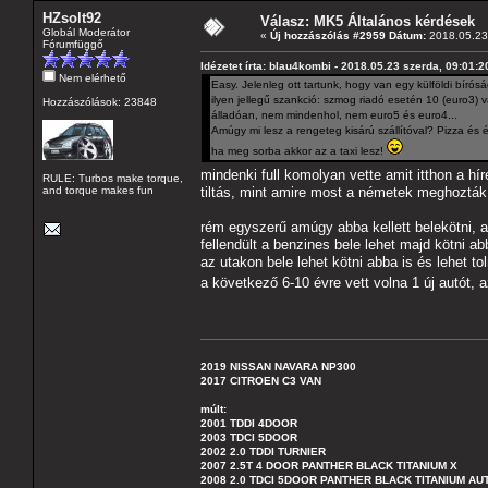
HZsolt92
Válasz: MK5 Általános kérdések
Globál Moderátor
«
Új hozzászólás #2959 Dátum:
2018.05.23 
Fórumfüggő
Idézetet írta: blau4kombi - 2018.05.23 szerda, 09:01:2
Nem elérhető
Easy. Jelenleg ott tartunk, hogy van egy külföldi bíró
ilyen jellegű szankció: szmog riadó esetén 10 (euro3
Hozzászólások: 23848
álladóan, nem mindenhol, nem euro5 és euro4...
Amúgy mi lesz a rengeteg kisárú szállítóval? Pizza és ét
ha meg sorba akkor az a taxi lesz!
mindenki full komolyan vette amit itthon a 
RULE: Turbos make torque,
and torque makes fun
tiltás, mint amire most a németek meghoz
rém egyszerű amúgy abba kellett belekötni, a
fellendült a benzines bele lehet majd kötni abb
az utakon bele lehet kötni abba is és lehet t
a következő 6-10 évre vett volna 1 új autót, 
2019 NISSAN NAVARA NP300
2017 CITROEN C3 VAN
múlt:
2001 TDDI 4DOOR
2003 TDCI 5DOOR
2002 2.0 TDDI TURNIER
2007 2.5T 4 DOOR PANTHER BLACK TITANIUM X
2008 2.0 TDCI 5DOOR PANTHER BLACK TITANIUM A