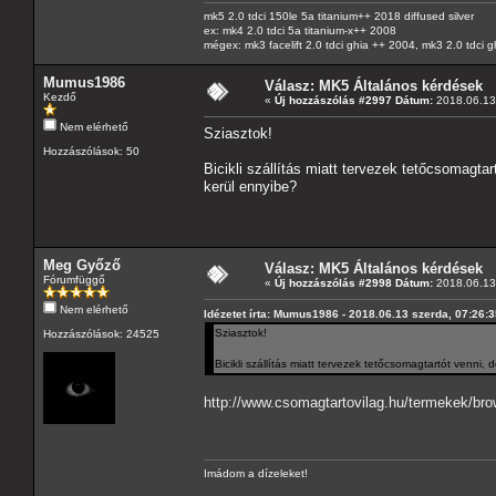
mk5 2.0 tdci 150le 5a titanium++ 2018 diffused silver
ex: mk4 2.0 tdci 5a titanium-x++ 2008
mégex: mk3 facelift 2.0 tdci ghia ++ 2004, mk3 2.0 tdci 
Mumus1986
Válasz: MK5 Általános kérdések
Kezdő
«
Új hozzászólás #2997 Dátum:
2018.06.13 
Nem elérhető
Sziasztok!
Hozzászólások: 50
Bicikli szállítás miatt tervezek tetőcsomagtar
kerül ennyibe?
Meg Győző
Válasz: MK5 Általános kérdések
Fórumfüggő
«
Új hozzászólás #2998 Dátum:
2018.06.13 
Nem elérhető
Idézetet írta: Mumus1986 - 2018.06.13 szerda, 07:26:
Sziasztok!
Hozzászólások: 24525
Bicikli szállítás miatt tervezek tetőcsomagtartót venni,
http://www.csomagtartovilag.hu/termekek/brow
Imádom a dízeleket!