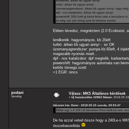
lendkerék: árban kb ugyan annyi
turbó: árban kb ugyan annyi
üzemanyagrendszer: árban kb ugyan annyi, vagy még d
dpf - nox katalizátor: árban kb ugyan annyi
powershift: 500-1mft ig bármi lehet vele a benyáson is
és még van pár dolog amit fel lehetne sorolni
Ebben tévedsz, megnéztem (2.0 Ecoboost, a
lendkerék: hagyományos, kb 20eft
turbó: árban kb ugyan annyi - ez OK
üzemanyagrendszer: pumpa kb 60eft, 4 injekto
magasabb nyomás miatt...
dpf - nox katalizátor: dpf megtelik, karbantart
powershift: hagyományos automata van benne,
kettős tömegü szett
+1 EGR: nincs
podani
Válasz: MK5 Általános kérdések
Vendég
«
Új hozzászólás #2963 Dátum:
2018.05.23 
Idézetet írta: Domi - 2018.05.23 szerda, 09:53:47
Előtte egy 1.6 105 LE benzines IV-es Golf-om volt, ami lu
De ha azzal veted össze hogy a 240Le-s MK5-
összehasonlitás