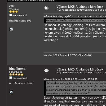
edk
Válasz: MK5 Általános kérdések
Törzstag
«
Új hozzászólás #2950 Dátum:
2018.05.23 
Nem elérhető
Idézetet írta: Meg Győző - 2018.05.23 szerda, 07:57:54
Ha megvásárolnák a döntéshozók az autód (a szennye
Hozzászólások: 698
Ha mondjuk van egy jelenleg 1M-t érő autóm 
használhatok (önhibámon kívül), adjam el nyo
nekem olyan méretű, tudású, az én céljaimra
beletennem mondjuk 2M-t pluszban (és ki fin
korábban?
Mondeo 2003 Turnier 2.0 TDCI Ghia (FMBA)
blau4kombi
Válasz: MK5 Általános kérdések
Fórumfüggő
«
Új hozzászólás #2951 Dátum:
2018.05.23 
Nem elérhető
Idézetet írta: edk - 2018.05.23 szerda, 08:38:35
Ha mondjuk van egy jelenleg 1M-t érő autóm és megtilt
Hozzászólások: 6488
nyomott áron? Tegyük fel, eladom 700E-ért (és szerint
és a kívánalmaknak is megfelel? Miért
kell
nekem belete
használjam az autómat, mint korábban?
Easy. Jelenleg ott tartunk, hogy van egy kül
állandóra megtiltva! Amúgy van most is ilyen
közlekedhet azon városokban, ahol a szmogr