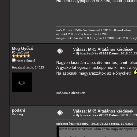
Ha nem nagypapásan vezetek, akkor a különbsé
mk5 2.0 tdci 150le 5a titanium++ 2018 diffused silver
ex: mk4 2.0 tdci 5a titanium-x++ 2008
mégex: mk3 facelift 2.0 tdci ghia ++ 2004, mk3 2.0 tdci 
Meg Győző
Válasz: MK5 Általános kérdések
Fórumfüggő
«
Új hozzászólás #2961 Dátum:
2018.05.23 
Nem elérhető
Nagyon kicsi ám a pozitív merítés, amit felsor
A gyakorlat egész másképp néz ki, mert a leg
Hozzászólások: 24525
Na azoknak magyarázzátok az előnyöket!
Imádom a dízeleket!
podani
Válasz: MK5 Általános kérdések
Vendég
«
Új hozzászólás #2962 Dátum:
2018.05.23 
Idézetet írta: HZsolt92 - 2018.05.23 szerda, 10:03:36
látom neked se sikerült utána nézni, hogy mennyibe k