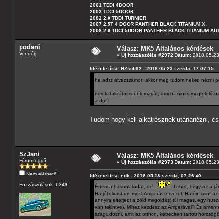
2001 TDDI 4DOOR
2003 TDCI 5DOOR
2002 2.0 TDDI TURNIER
2007 2.5T 4 DOOR PANTHER BLACK TITANIUM X
2008 2.0 TDCI 5DOOR PANTHER BLACK TITANIUM A
podani
Válasz: MK5 Általános kérdések
Vendég
«
Új hozzászólás #2972 Dátum:
2018.05.23 
Idézetet írta: HZsolt92 - 2018.05.23 szerda, 12:07:15
ha adsz alvázszámot, akkor meg tudom neked nézni po
nox katalizátor is üríti magát, ami ha nincs megfelelő
a dpf-t
Tudom hogy kell alkatrésznek utánanézni, cs
SzJani
Válasz: MK5 Általános kérdések
Fórumfüggő
«
Új hozzászólás #2973 Dátum:
2018.05.23 
Nem elérhető
Idézetet írta: edk - 2018.05.23 szerda, 07:26:40
Hozzászólások: 6349
Értem a hasonlatodat, de...
. Lehet, hogy az a j
Ha jól olvastam, most Amperát tervezel. Ha én, mint a
annyira elterjedt a zöld megoldás) túl magas, egy husz
van tekintve). Mihez kezdesz az Amperával? És amennyir
száguldozni, amit az otthon, ketrecben tartott hörcsögö