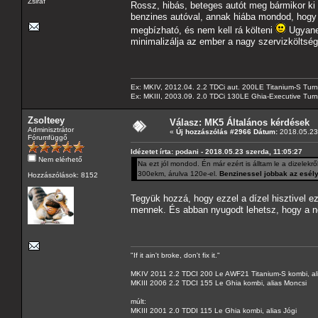
Zsiráf
Rossz, hibás, beteges autót meg bármikor ki 
benzines autóval, annak hiába mondod, hogy b
megbízható, és nem kell rá költeni
Ugyanez
minimalizálja az ember a nagy szervizköltség
Ex: MKIV, 2012.04. 2.2 TDCi aut. 200LE Titanium-S Turn
Ex: MKIII, 2003.09. 2.0 TDCi 130LE Ghia-Executive Turni
Zsolteey
Válasz: MK5 Általános kérdések
Adminisztrátor
«
Új hozzászólás #2966 Dátum:
2018.05.23 
Fórumfüggő
Idézetet írta: podani - 2018.05.23 szerda, 11:05:27
Nem elérhető
Na ezt jól mondod. Én már ezért is álltam le a dizelekrő
300ekm, árulva 120e-el.
Benzinessel jobbak az esély
Hozzászólások: 8152
Tegyük hozzá, hogy ezzel a dízel hisztivel ez
mennek. És abban nyugodt lehetsz, hogy a nep
"If it ain't broke, don't fix it."
MKIV 2011 2.2 TDCI 200 Le AWF21 Titanium-S kombi, al
MKIII 2006 2.2 TDCI 155 Le Ghia kombi, alias Moncsi
múlt:
MKIII 2001 2.0 TDDI 115 Le Ghia kombi, alias Jógi