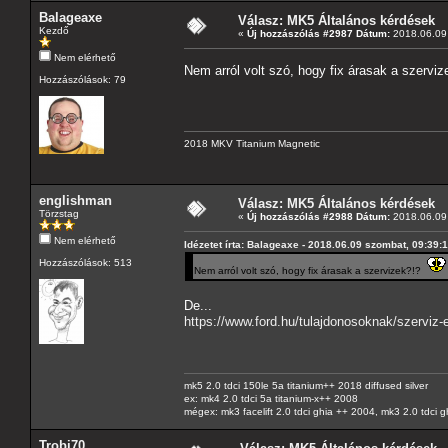
Balageaxe
Válasz: MK5 Általános kérdések
Kezdő
«
Új hozzászólás #2987 Dátum:
2018.06.09 
Nem elérhető
Nem arról volt szó, hogy fix árasak a szervi
Hozzászólások: 79
2018 MKV Titanium Magnetic
englishman
Válasz: MK5 Általános kérdések
Törzstag
«
Új hozzászólás #2988 Dátum:
2018.06.09 
Nem elérhető
Idézetet írta: Balageaxe - 2018.06.09 szombat, 09:39:
Hozzászólások: 513
Nem arról volt szó, hogy fix árasak a szervizek?!?
De...
https://www.ford.hu/tulajdonosoknak/szerviz-
mk5 2.0 tdci 150le 5a titanium++ 2018 diffused silver
ex: mk4 2.0 tdci 5a titanium-x++ 2008
mégex: mk3 facelift 2.0 tdci ghia ++ 2004, mk3 2.0 tdci 
Trobi70