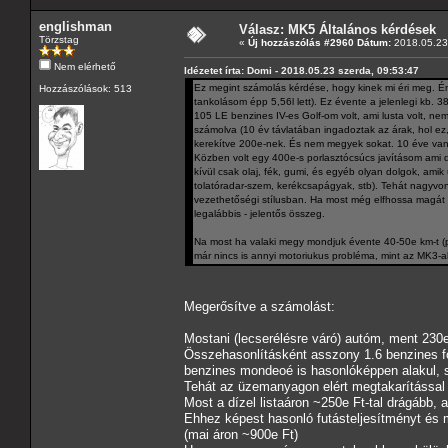
englishman
Válasz: MK5 Általános kérdések
Törzstag
«
Új hozzászólás #2960 Dátum:
2018.05.23 
Nem elérhető
Idézetet írta: Domi - 2018.05.23 szerda, 09:53:47
Ez megint számolás kérdése, hogy kinek mi éri meg. Én
Hozzászólások: 513
tankolásom épp 5,56l lett). Ez évente a jelenlegi kb.
105 LE benzines IV-es Golf-om volt, ami lusta volt, nem 
számolva (10 év távlatában ingadoztak az árak, hol ez
kerekítve 200e-nek. És nem megyek sokat. 10 éve van 
Közben volt egy 400e-s porlasztócsúcs javításom ami dí
kívül csak olaj, fék, gumi, és egyéb olyan dolgok, am
tolatóradar-szem, kerékcsapágyak, stb). Tehát nagyv
vezethetőségi stílusban. Ha most még elfhossa magát a
legalábbis - jelentős összeg.
Na most ha valaki megy mondjuk évente 40-50e km-t (p
már nincs is annyi motoriukus probléma, mint az MK3-a
Megerősítve a számolást:
Mostani (lecserélésre váró) autóm, ment 230e
Összehasonlításként asszony 1.6 benzines fo
benzines mondeoé is hasonlóképpen alakul, s
Tehát az üzemanyagon elért megtakarítással 
Most a dízel listaáron ~250e Ft-tal drágább, 
Ehhez képest hasonló futásteljesítményt és 
(mai áron ~900e Ft)