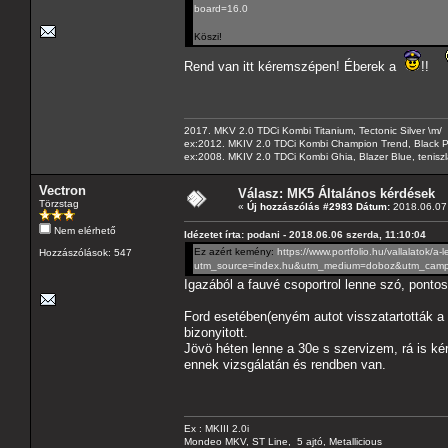
board=16.0
Köszi!
Rend van itt kéremszépen! Éberek a
!!
2017. MKV 2.0 TDCi Kombi Titanium, Tectonic Silver \m/
ex:2012. MKIV 2.0 TDCi Kombi Champion Trend, Black Pa
ex:2008. MKIV 2.0 TDCi Kombi Ghia, Blazer Blue, tenis
Vectron
Válasz: MK5 Általános kérdések
Törzstag
«
Új hozzászólás #2983 Dátum:
2018.06.07 
Nem elérhető
Idézetet írta: podani - 2018.06.06 szerda, 11:10:04
Ez azért kemény:
https://www.portfolio.hu/vallalatok/
Hozzászólások: 547
utm_source=index.hu&utm_medium=doboz&utm_campa
Igazából a fauvé csoportrol lenne szó, ponto
Ford esetében(enyém autot visszatartották a 
bizonyitott.
Jövö héten lenne a 30e s szervizem, rá is ké
ennek vizsgálatán és rendben van.
Ex : MKIII 2.0i
Mondeo MKV, ST Line, 5 ajtó, Metallicious