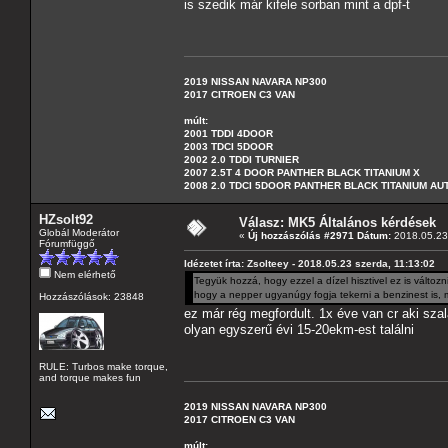
is szedik már kifele sorban mint a dpf-t
2019 NISSAN NAVARA NP300
2017 CITROEN C3 VAN
múlt:
2001 TDDI 4DOOR
2003 TDCI 5DOOR
2002 2.0 TDDI TURNIER
2007 2.5T 4 DOOR PANTHER BLACK TITANIUM X
2008 2.0 TDCI 5DOOR PANTHER BLACK TITANIUM A
HZsolt92
Válasz: MK5 Általános kérdések
Globál Moderátor
«
Új hozzászólás #2971 Dátum:
2018.05.23 
Fórumfüggő
Idézetet írta: Zsolteey - 2018.05.23 szerda, 11:13:02
Nem elérhető
Tegyük hozzá, hogy ezzel a dízel hisztivel ez is válto
hogy a nepper ugyanúgy fogja tekerni a benzinest is, mi
Hozzászólások: 23848
ez már rég megfordult. 1x éve van cr aki sza
olyan egyszerű évi 15-20ekm-est találni
RULE: Turbos make torque,
and torque makes fun
2019 NISSAN NAVARA NP300
2017 CITROEN C3 VAN
múlt: