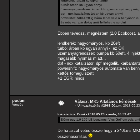
lendkerék: árban kb ugyan annyi
turbó: árban kb ugyan annyi
üzemanyagrendszer: árban kb ugyan annyi, vagy még d
dpf - nox katalizátor: árban kb ugyan annyi
powershift: 500-1mft ig bármi lehet vele a benyáson is
és még van pár dolog amit fel lehetne sorolni
Ebben tévedsz, megnéztem (2.0 Ecoboost, a
lendkerék: hagyományos, kb 20eft
turbó: árban kb ugyan annyi - ez OK
üzemanyagrendszer: pumpa kb 60eft, 4 injekto
magasabb nyomás miatt...
dpf - nox katalizátor: dpf megtelik, karbantart
powershift: hagyományos automata van benne,
kettős tömegü szett
+1 EGR: nincs
podani
Válasz: MK5 Általános kérdések
Vendég
«
Új hozzászólás #2963 Dátum:
2018.05.23 
Idézetet írta: Domi - 2018.05.23 szerda, 09:53:47
Előtte egy 1.6 105 LE benzines IV-es Golf-om volt, ami lu
De ha azzal veted össze hogy a 240Le-s MK5-
összehasonlitás