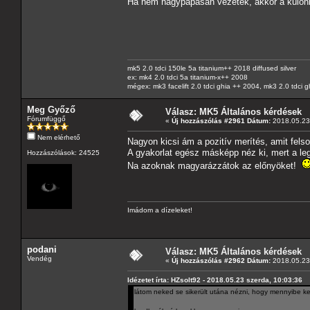
Ha nem nagypapásan vezetek, akkor a különbsé
mk5 2.0 tdci 150le 5a titanium++ 2018 diffused silver
ex: mk4 2.0 tdci 5a titanium-x++ 2008
mégex: mk3 facelift 2.0 tdci ghia ++ 2004, mk3 2.0 tdci 
Meg Győző
Válasz: MK5 Általános kérdések
Fórumfüggő
«
Új hozzászólás #2961 Dátum:
2018.05.23 
Nem elérhető
Nagyon kicsi ám a pozitív merítés, amit felsor
A gyakorlat egész másképp néz ki, mert a leg
Hozzászólások: 24525
Na azoknak magyarázzátok az előnyöket!
Imádom a dízeleket!
podani
Válasz: MK5 Általános kérdések
Vendég
«
Új hozzászólás #2962 Dátum:
2018.05.23 
Idézetet írta: HZsolt92 - 2018.05.23 szerda, 10:03:36
látom neked se sikerült utána nézni, hogy mennyibe k