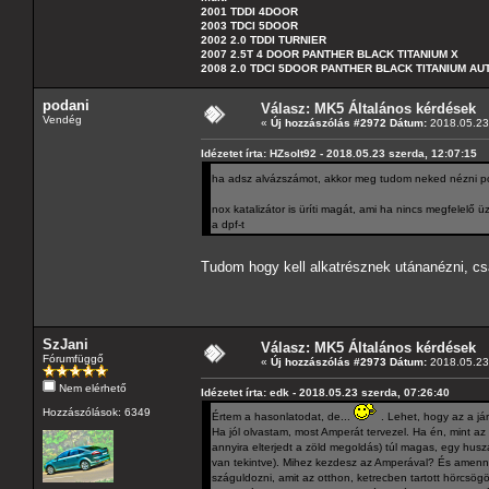
2001 TDDI 4DOOR
2003 TDCI 5DOOR
2002 2.0 TDDI TURNIER
2007 2.5T 4 DOOR PANTHER BLACK TITANIUM X
2008 2.0 TDCI 5DOOR PANTHER BLACK TITANIUM A
podani
Válasz: MK5 Általános kérdések
Vendég
«
Új hozzászólás #2972 Dátum:
2018.05.23 
Idézetet írta: HZsolt92 - 2018.05.23 szerda, 12:07:15
ha adsz alvázszámot, akkor meg tudom neked nézni po
nox katalizátor is üríti magát, ami ha nincs megfelelő
a dpf-t
Tudom hogy kell alkatrésznek utánanézni, cs
SzJani
Válasz: MK5 Általános kérdések
Fórumfüggő
«
Új hozzászólás #2973 Dátum:
2018.05.23 
Nem elérhető
Idézetet írta: edk - 2018.05.23 szerda, 07:26:40
Hozzászólások: 6349
Értem a hasonlatodat, de...
. Lehet, hogy az a j
Ha jól olvastam, most Amperát tervezel. Ha én, mint a
annyira elterjedt a zöld megoldás) túl magas, egy husz
van tekintve). Mihez kezdesz az Amperával? És amennyir
száguldozni, amit az otthon, ketrecben tartott hörcsögö