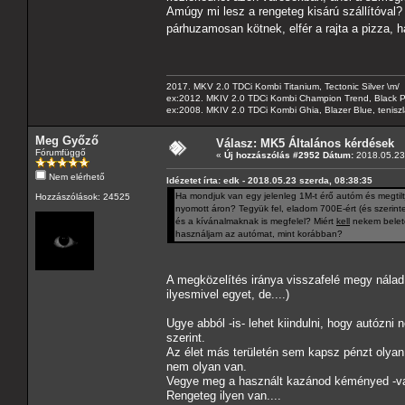
Amúgy mi lesz a rengeteg kisárú szállítóval? P
párhuzamosan kötnek, elfér a rajta a pizza, 
2017. MKV 2.0 TDCi Kombi Titanium, Tectonic Silver \m/
ex:2012. MKIV 2.0 TDCi Kombi Champion Trend, Black Pa
ex:2008. MKIV 2.0 TDCi Kombi Ghia, Blazer Blue, tenis
Meg Győző
Válasz: MK5 Általános kérdések
Fórumfüggő
«
Új hozzászólás #2952 Dátum:
2018.05.23 
Nem elérhető
Idézetet írta: edk - 2018.05.23 szerda, 08:38:35
Ha mondjuk van egy jelenleg 1M-t érő autóm és megtilt
Hozzászólások: 24525
nyomott áron? Tegyük fel, eladom 700E-ért (és szerint
és a kívánalmaknak is megfelel? Miért
kell
nekem belete
használjam az autómat, mint korábban?
A megközelítés iránya visszafelé megy nálad
ilyesmivel egyet, de....)
Ugye abból -is- lehet kiindulni, hogy autózni 
szerint.
Az élet más területén sem kapsz pénzt olyan
nem olyan van.
Vegye meg a használt kazánod kéményed -valak
Rengeteg ilyen van....