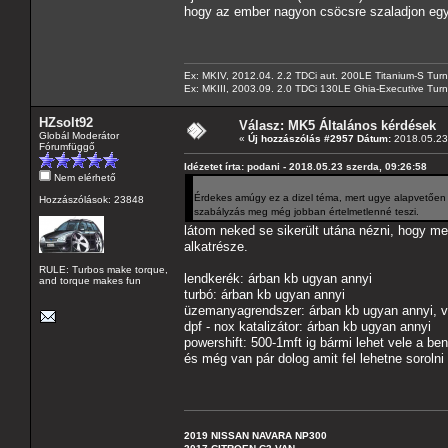
hogy az ember nagyon csöcsre szaladjon egy
Ex: MKIV, 2012.04. 2.2 TDCi aut. 200LE Titanium-S Turn
Ex: MKIII, 2003.09. 2.0 TDCi 130LE Ghia-Executive Turni
HZsolt92
Válasz: MK5 Általános kérdések
Globál Moderátor
«
Új hozzászólás #2957 Dátum:
2018.05.23 
Fórumfüggő
Idézetet írta: podani - 2018.05.23 szerda, 09:26:58
Nem elérhető
Érdekes amúgy ez a dizel téma, mert ugye alapvetően (
Hozzászólások: 23848
szabályzás meg még jobban értelmetlenné teszi.
látom neked se sikerült utána nézni, hogy m
alkatrésze.
RULE: Turbos make torque,
lendkerék: árban kb ugyan annyi
and torque makes fun
turbó: árban kb ugyan annyi
üzemanyagrendszer: árban kb ugyan annyi, v
dpf - nox katalizátor: árban kb ugyan annyi
powershift: 500-1mft ig bármi lehet vele a be
és még van pár dolog amit fel lehetne sorolni
2019 NISSAN NAVARA NP300