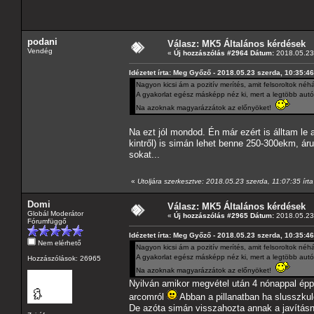
podani
Válasz: MK5 Általános kérdések
Vendég
«
Új hozzászólás #2964 Dátum:
2018.05.23 
Idézetet írta: Meg Győző - 2018.05.23 szerda, 10:35:46
Nagyon kicsi ám a pozitív merítés, amit felsoroltok néhá
A gyakorlat egész másképp néz ki, mert a legtöbb autó
Na azoknak magyarázzátok az előnyöket!
Na ezt jól mondod. Én már ezért is álltam le a
kintről) is simán lehet benne 250-300ekm, ár
sokat...
«
Utoljára szerkesztve: 2018.05.23 szerda, 11:07:35 írt
Domi
Válasz: MK5 Általános kérdések
Globál Moderátor
«
Új hozzászólás #2965 Dátum:
2018.05.23 
Fórumfüggő
Idézetet írta: Meg Győző - 2018.05.23 szerda, 10:35:46
Nem elérhető
Nagyon kicsi ám a pozitív merítés, amit felsoroltok néhá
A gyakorlat egész másképp néz ki, mert a legtöbb autó
Hozzászólások: 26965
Na azoknak magyarázzátok az előnyöket!
Nyilván amikor megvétel után 4 nónappal épp 
arcomról
Abban a pillanatban ha slusszkul
De azóta simán visszahozta annak a javításn