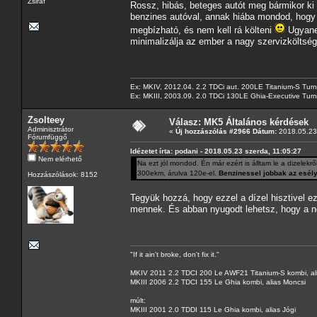
Zsiráf
Rossz, hibás, beteges autót meg bármikor ki 
benzines autóval, annak hiába mondod, hogy b
megbízható, és nem kell rá költeni
Ugyanez
minimalizálja az ember a nagy szervizköltség
Ex: MKIV, 2012.04. 2.2 TDCi aut. 200LE Titanium-S Turn
Ex: MKIII, 2003.09. 2.0 TDCi 130LE Ghia-Executive Turni
Zsolteey
Válasz: MK5 Általános kérdések
Adminisztrátor
«
Új hozzászólás #2966 Dátum:
2018.05.23 
Fórumfüggő
Idézetet írta: podani - 2018.05.23 szerda, 11:05:27
Nem elérhető
Na ezt jól mondod. Én már ezért is álltam le a dizelekrő
300ekm, árulva 120e-el.
Benzinessel jobbak az esély
Hozzászólások: 8152
Tegyük hozzá, hogy ezzel a dízel hisztivel ez
mennek. És abban nyugodt lehetsz, hogy a nep
"If it ain't broke, don't fix it."
MKIV 2011 2.2 TDCI 200 Le AWF21 Titanium-S kombi, al
MKIII 2006 2.2 TDCI 155 Le Ghia kombi, alias Moncsi
múlt:
MKIII 2001 2.0 TDDI 115 Le Ghia kombi, alias Jógi