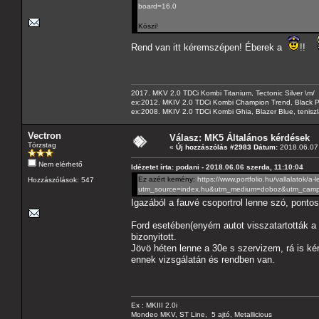
board=16.0
Köszi!
Rend van itt kéremszépen! Éberek a
!!
2017. MKV 2.0 TDCi Kombi Titanium, Tectonic Silver \m/
ex:2012. MKIV 2.0 TDCi Kombi Champion Trend, Black Pa
ex:2008. MKIV 2.0 TDCi Kombi Ghia, Blazer Blue, tenis
Vectron
Válasz: MK5 Általános kérdések
Törzstag
«
Új hozzászólás #2983 Dátum:
2018.06.07 
Nem elérhető
Idézetet írta: podani - 2018.06.06 szerda, 11:10:04
Ez azért kemény:
https://www.portfolio.hu/vallalatok/
Hozzászólások: 547
utm_source=index.hu&utm_medium=doboz&utm_campa
Igazából a fauvé csoportrol lenne szó, ponto
Ford esetében(enyém autot visszatartották a 
bizonyitott.
Jövö héten lenne a 30e s szervizem, rá is ké
ennek vizsgálatán és rendben van.
Ex : MKIII 2.0i
Mondeo MKV, ST Line, 5 ajtó, Metallicious