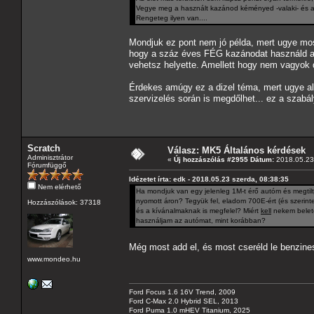
Vegye meg a használt kazánod kéményed -valaki- és adj
Rengeteg ilyen van....
Mondjuk ez pont nem jó példa, mert ugye mo
hogy a száz éves FÉG kazánodat használd a
vehetsz helyette. Amellett hogy nem vagyok di
Érdekes amúgy ez a dizel téma, mert ugye a
szervizelés során is megdőlhet... ez a szabá
Scratch
Válasz: MK5 Általános kérdések
Adminisztrátor
«
Új hozzászólás #2955 Dátum:
2018.05.23 
Fórumfüggő
Idézetet írta: edk - 2018.05.23 szerda, 08:38:35
Nem elérhető
Ha mondjuk van egy jelenleg 1M-t érő autóm és megtilt
nyomott áron? Tegyük fel, eladom 700E-ért (és szerint
Hozzászólások: 37318
és a kívánalmaknak is megfelel? Miért
kell
nekem belete
használjam az autómat, mint korábban?
Még most add el, és most cseréld le benzine
www.mondeo.hu
Ford Focus 1.6 16V Trend, 2009
Ford C-Max 2.0 Hybrid SEL, 2013
Ford Puma 1.0 mHEV Titanium, 2025