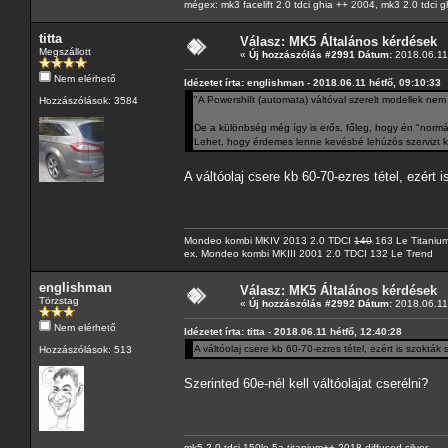
mégex: mk3 facelift 2.0 tdci ghia ++ 2004, mk3 2.0 tdci 
titta
Válasz: MK5 Általános kérdések
Megszállott
«
Új hozzászólás #2991 Dátum:
2018.06.11 
Nem elérhető
Idézetet írta: englishman - 2018.06.11 hétfő, 09:10:33
"A Powershift (automata) váltóval szerelt modellek nem 
Hozzászólások: 3584
De a különbség még így is erős, főleg, hogy én "normá
Lehet, hogy érdemes lenne kevésbé lehúzós szervizt ke
A váltóolaj csere kb 60-70-ezres tétel, ezért 
Mondeo kombi MKIV 2013 2.0 TDCI
140
163 Le Titaniu
ex. Mondeo kombi MKIII 2001 2.0 TDCI 132 Le Trend
englishman
Válasz: MK5 Általános kérdések
Törzstag
«
Új hozzászólás #2992 Dátum:
2018.06.11 
Nem elérhető
Idézetet írta: titta - 2018.06.11 hétfő, 12:40:28
A váltóolaj csere kb 60-70-ezres tétel, ezért is szokták
Hozzászólások: 513
Szerinted 60e-nél kell váltóolajat cserélni?
mk5 2.0 tdci 150le 5a titanium++ 2018 diffused silver