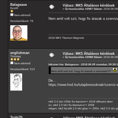
Balageaxe
Válasz: MK5 Általános kérdések
Kezdő
«
Új hozzászólás #2987 Dátum:
2018.06.09 
Nem elérhető
Nem arról volt szó, hogy fix árasak a szervi
Hozzászólások: 79
2018 MKV Titanium Magnetic
englishman
Válasz: MK5 Általános kérdések
Törzstag
«
Új hozzászólás #2988 Dátum:
2018.06.09 
Nem elérhető
Idézetet írta: Balageaxe - 2018.06.09 szombat, 09:39:
Hozzászólások: 513
Nem arról volt szó, hogy fix árasak a szervizek?!?
De...
https://www.ford.hu/tulajdonosoknak/szerviz-
mk5 2.0 tdci 150le 5a titanium++ 2018 diffused silver
ex: mk4 2.0 tdci 5a titanium-x++ 2008
mégex: mk3 facelift 2.0 tdci ghia ++ 2004, mk3 2.0 tdci 
Trobi70