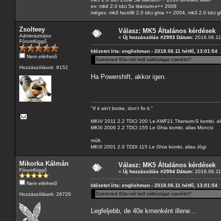
ex: mk4 2.0 tdci 5a titanium-x++ 2008
mégex: mk3 facelift 2.0 tdci ghia ++ 2004, mk3 2.0 tdci 
Zsolteey
Válasz: MK5 Általános kérdések
Adminisztrátor
«
Új hozzászólás #2993 Dátum:
2018.06.11 
Fórumfüggő
Idézetet írta: englishman - 2018.06.11 hétfő, 13:01:54
Nem elérhető
Szerinted 60e-nél kell váltóolajat cserélni?
Hozzászólások: 8152
Ha Powershift, akkor igen.
"If it ain't broke, don't fix it."
MKIV 2011 2.2 TDCI 200 Le AWF21 Titanium-S kombi, al
MKIII 2006 2.2 TDCI 155 Le Ghia kombi, alias Moncsi
múlt:
MKIII 2001 2.0 TDDI 115 Le Ghia kombi, alias Jógi
Mikorka Kálmán
Válasz: MK5 Általános kérdések
Fórumfüggő
«
Új hozzászólás #2994 Dátum:
2018.06.11 
Nem elérhető
Idézetet írta: englishman - 2018.06.11 hétfő, 13:01:54
Szerinted 60e-nél kell váltóolajat cserélni?
Hozzászólások: 26720
Legfeljebb, de 40e kmenként illene...