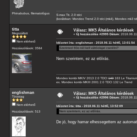
Phinabubus, filematológus
S-max Tit. 2.0 tdci
(korábban: Mondeo Trend 2.0 tdci (mk4), Mondeo mk3 tdci, 
titta
Válasz: MK5 Általános kérdések
Megszállott
«
Új hozzászólás #2995 Dátum:
2018.06.11 
Nem elérhető
Idézetet írta: englishman - 2018.06.11 hétfő, 13:01:54
Szerinted 60e-nél kell váltóolajat cserélni?
Hozzászólások: 3584
Nem szerintem, ez az előírás.
Mondeo kombi MKIV 2013 2.0 TDCI
140
163 Le Titaniu
ex. Mondeo kombi MKIII 2001 2.0 TDCI 132 Le Trend
englishman
Válasz: MK5 Általános kérdések
Törzstag
«
Új hozzászólás #2996 Dátum:
2018.06.11 
Nem elérhető
Idézetet írta: titta - 2018.06.11 hétfő, 13:52:09
Nem szerintem, ez az előírás.
Hozzászólások: 513
De jó, hogy hamar elhessegettem az automata