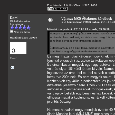
---
Ford Mondeo 2.0 16V Ghia, 145LE, 2004
Domi
Válasz: MK5 Általános kérdések
Globál Moderátor
«
Új hozzászólás #2956 Dátum:
2018.05.23 
Fórumfüggő
Idézetet írta: podani - 2018.05.23 szerda, 09:26:58
Nem elérhető
Mondjuk ez pont nem jó példa, mert ugye mosmár csak
kazánodat használd amig az tönkre nem megy. Utána pe
Hozzászólások: 26965
sem értek egyet az ilyen drasztikus tiltással.
Érdekes amúgy ez a dizel téma, mert ugye alapvetően (
szabályzás meg még jobban értelmetlenné teszi.
Ez megint számolás kérdése, hogy kinek mi 
Zsiráf
fogyival elvagyok ( az utolsó tankolásom épp 
És dinamikusan megyek egy nagy autóval. Előt
volt, és olyan 10l körül jöttem ki vele. Namo
ingadoztak az árak, hol ez, hol az volt olcs
kerekítve 200e-nek. És nem megyek sokat. 1
Közben volt egy 400e-s porlasztócsúcs javítá
dízeleknél jellemző csere. Ezen kívül csak 
autóban is (ülésmagasság-állító fogaskerék,
val vagyok beljebb egy benzineshez képest,
elfhossa magát a kuplung is, és rá kell költ
jelentős összeg.
Na most ha valaki megy mondjuk évente 40-50
újabb Mondeo-kkal (MK4 MK5) már nincs is an