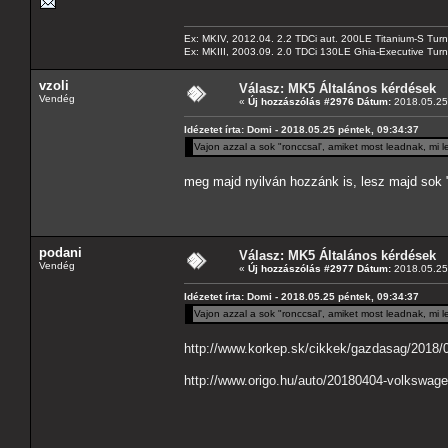
Ex: MKIV, 2012.04. 2.2 TDCi aut. 200LE Titanium-S Turn
Ex: MKIII, 2003.09. 2.0 TDCi 130LE Ghia-Executive Turni
vzoli
Válasz: MK5 Általános kérdések
Vendég
«
Új hozzászólás #2976 Dátum:
2018.05.25 
Idézetet írta: Domi - 2018.05.25 péntek, 09:34:37
Vajon azzal a sok "ronccsal', amiket most leadnak, mi
meg majd nyilván hozzánk is, lesz majd sok 
podani
Válasz: MK5 Általános kérdések
Vendég
«
Új hozzászólás #2977 Dátum:
2018.05.25 
Idézetet írta: Domi - 2018.05.25 péntek, 09:34:37
Vajon azzal a sok "ronccsal', amiket most leadnak, mi
http://www.korkep.sk/cikkek/gazdasag/2018/0
http://www.origo.hu/auto/20180404-volkswag