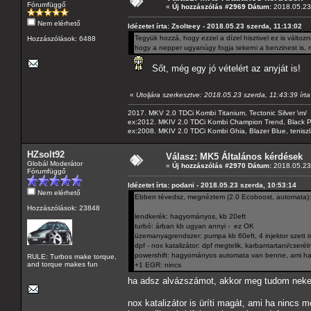
Fórumfüggő
«
Új hozzászólás #2969 Dátum:
2018.05.23 
Nem elérhető
Idézetet írta: Zsolteey - 2018.05.23 szerda, 11:13:02
Tegyük hozzá, hogy ezzel a dízel hisztivel ez is válto
Hozzászólások: 6488
hogy a nepper ugyanúgy fogja tekerni a benzinest is, mi
Sőt, még egy jó vételért az anyját is!
«
Utoljára szerkesztve: 2018.05.23 szerda, 11:43:39 írt
2017. MKV 2.0 TDCi Kombi Titanium, Tectonic Silver \m/
ex:2012. MKIV 2.0 TDCi Kombi Champion Trend, Black Pa
ex:2008. MKIV 2.0 TDCi Kombi Ghia, Blazer Blue, tenis
HZsolt92
Válasz: MK5 Általános kérdések
Globál Moderátor
«
Új hozzászólás #2970 Dátum:
2018.05.23 
Fórumfüggő
Idézetet írta: podani - 2018.05.23 szerda, 10:53:14
Nem elérhető
Ebben tévedsz, megnéztem (2.0 Ecoboost, automata):
Hozzászólások: 23848
lendkerék: hagyományos, kb 20eft
turbó: árban kb ugyan annyi - ez OK
üzemanyagrendszer: pumpa kb 60eft, 4 injektor szett i
dpf - nox katalizátor: dpf megtelik, karbantartani/cseréln
powershift: hagyományos automata van benne, ami ha n
RULE: Turbos make torque,
and torque makes fun
+1 EGR: nincs
ha adsz alvázszámot, akkor meg tudom neked
nox katalizátor is üríti magát, ami ha nincs