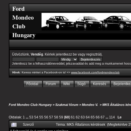
Ford
Mondeo
Club
Hungary
Üdvözlünk,
Vendég
. Kérlek
jelentkezz be
vagy
regisztrálj
.
Jelentkezz be a felhasználóneveddel, jelszavaddal és add meg a munkamenet hoss
Hírek
: Keress minket a Facebook-on is! =>
www.facebook.com/fordmondeoclub
Főoldal
Forum
Wiki
Súgó
Keresés
Bejelentke
Ford Mondeo Club Hungary
>
Szakmai fórum
>
Mondeo V.
>
MK5 Általános kér
Oldalak:
1
...
53
54
55
56
57
58
59
[
60
]
61
62
63
64
65
66
67
...
114
Le
Szerző
Téma: MK5 Általános kérdések (Megtekintve 
0 Felhasználó és 4 vendég van a témában