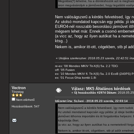
Megoldás(?) lehetne, ha a döntéshozók azt is meghat
áron megvásároljuk a járművedet, hogy legalább esélye
Nem valóságszerű a kérdés felvetésed, így 
Az utolsó mondatod kapcsán egy példa: jó ideje
EURO4-nél rosszabb besorolású járművet ittho
mégsem lehet már. Ennek a csomó embernek e
(a vicc az, hogy az ilyen autókat ha a neme
ktsg...)
Nekem is, amikor itt-ott, cégekben, stb pl a
«
Utoljára szerkesztve: 2018.05.23 szerda, 22:42:51 írt
re-ex: '08 Mondeo MKIV Tit-X(S) 5a. 2.2 TDCi
off: '05 Fusion
ex: '10 Mondeo MKIV fl. Tit-X(S) 5a. 2.0 EcoB (240PS) P
ex: '01 Focus Ghia kombi 1.8i
Vectron
Válasz: MK5 Általános kérdések
Törzstag
«
Új hozzászólás #2974 Dátum:
2018.05.25 
Nem elérhető
Idézetet írta: SzJani - 2018.05.23 szerda, 22:03:14
Hozzászólások: 547
Nem valóságszerű a kérdés felvetésed, így nem tudok
Az utolsó mondatod kapcsán egy példa: jó ideje betilto
járművet itthonra importálni és itt forgalomba helyez
kárpótolja őket.
(a vicc az, hogy az ilyen autókat ha a nemeteknél for
Nekem is, amikor itt-ott, cégekben, stb pl adót emelne