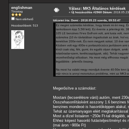
englishman
Válasz: MK5 Általános kérdések
Törzstag
«
Új hozzászólás #2960 Dátum:
2018.05.23 
Nem elérhető
Idézetet írta: Domi - 2018.05.23 szerda, 09:53:47
Ez megint számolás kérdése, hogy kinek mi éri meg. Én
Hozzászólások: 513
tankolásom épp 5,56l lett). Ez évente a jelenlegi kb.
105 LE benzines IV-es Golf-om volt, ami lusta volt, nem 
számolva (10 év távlatában ingadoztak az árak, hol ez
kerekítve 200e-nek. És nem megyek sokat. 10 éve van 
Közben volt egy 400e-s porlasztócsúcs javításom ami dí
kívül csak olaj, fék, gumi, és egyéb olyan dolgok, am
tolatóradar-szem, kerékcsapágyak, stb). Tehát nagyv
vezethetőségi stílusban. Ha most még elfhossa magát a
legalábbis - jelentős összeg.
Na most ha valaki megy mondjuk évente 40-50e km-t (p
már nincs is annyi motoriukus probléma, mint az MK3-a
Megerősítve a számolást:
Mostani (lecserélésre váró) autóm, ment 230e
Összehasonlításként asszony 1.6 benzines fo
benzines mondeoé is hasonlóképpen alakul, s
Tehát az üzemanyagon elért megtakarítással 
Most a dízel listaáron ~250e Ft-tal drágább, 
Ehhez képest hasonló futásteljesítményt és 
(mai áron ~900e Ft)