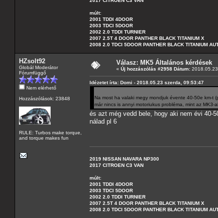
2017 CITROEN C3 VAN
múlt:
2001 TDDI 4DOOR
2003 TDCI 5DOOR
2002 2.0 TDDI TURNIER
2007 2.5T 4 DOOR PANTHER BLACK TITANIUM X
2008 2.0 TDCI 5DOOR PANTHER BLACK TITANIUM A
HZsolt92
Válasz: MK5 Általános kérdések
Globál Moderátor
«
Új hozzászólás #2958 Dátum:
2018.05.23 
Fórumfüggő
Idézetet írta: Domi - 2018.05.23 szerda, 09:53:47
Nem elérhető
Na most ha valaki megy mondjuk évente 40-50e km-t (p
Hozzászólások: 23848
már nincs is annyi motoriukus probléma, mint az MK3-a
és azt még vedd bele, hogy aki nem évi 40-5
nálad pl 6
RULE: Turbos make torque,
and torque makes fun
2019 NISSAN NAVARA NP300
2017 CITROEN C3 VAN
múlt:
2001 TDDI 4DOOR
2003 TDCI 5DOOR
2002 2.0 TDDI TURNIER
2007 2.5T 4 DOOR PANTHER BLACK TITANIUM X
2008 2.0 TDCI 5DOOR PANTHER BLACK TITANIUM A