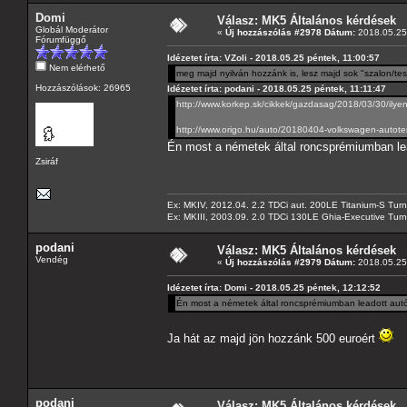
Domi
Válasz: MK5 Általános kérdések
Globál Moderátor
«
Új hozzászólás #2978 Dátum:
2018.05.25 
Fórumfüggő
Idézetet írta: VZoli - 2018.05.25 péntek, 11:00:57
Nem elérhető
meg majd nyilván hozzánk is, lesz majd sok "szalon/te
Hozzászólások: 26965
Idézetet írta: podani - 2018.05.25 péntek, 11:11:47
http://www.korkep.sk/cikkek/gazdasag/2018/03/30/ilye
http://www.origo.hu/auto/20180404-volkswagen-autote
Én most a németek által roncsprémiumban lea
Zsiráf
Ex: MKIV, 2012.04. 2.2 TDCi aut. 200LE Titanium-S Turn
Ex: MKIII, 2003.09. 2.0 TDCi 130LE Ghia-Executive Turni
podani
Válasz: MK5 Általános kérdések
Vendég
«
Új hozzászólás #2979 Dátum:
2018.05.25 
Idézetet írta: Domi - 2018.05.25 péntek, 12:12:52
Én most a németek által roncsprémiumban leadott autók
Ja hát az majd jön hozzánk 500 euroért
podani
Válasz: MK5 Általános kérdések