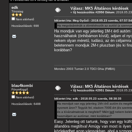
edk
Válasz: MK5 Általános kérdések
Törzstag
«
Új hozzászólás #2950 Dátum:
2018.05.23 
Nem elérhető
Idézetet írta: Meg Győző - 2018.05.23 szerda, 07:57:54
Ha megvásárolnák a döntéshozók az autód (a szennye
Hozzászólások: 698
Ha mondjuk van egy jelenleg 1M-t érő autóm 
használhatok (önhibámon kívül), adjam el nyo
nekem olyan méretű, tudású, az én céljaimra
beletennem mondjuk 2M-t pluszban (és ki fin
korábban?
Mondeo 2003 Turnier 2.0 TDCI Ghia (FMBA)
blau4kombi
Válasz: MK5 Általános kérdések
Fórumfüggő
«
Új hozzászólás #2951 Dátum:
2018.05.23 
Nem elérhető
Idézetet írta: edk - 2018.05.23 szerda, 08:38:35
Ha mondjuk van egy jelenleg 1M-t érő autóm és megtilt
Hozzászólások: 6488
nyomott áron? Tegyük fel, eladom 700E-ért (és szerint
és a kívánalmaknak is megfelel? Miért
kell
nekem belete
használjam az autómat, mint korábban?
Easy. Jelenleg ott tartunk, hogy van egy kül
állandóra megtiltva! Amúgy van most is ilyen
közlekedhet azon városokban, ahol a szmogr