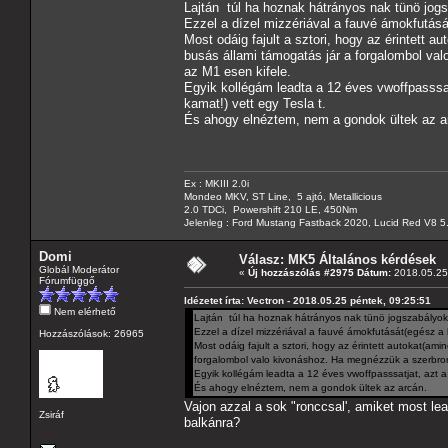
Lajtán túl ha hoznak hátrányos nak tünö jog
Ezzel a dízel mizzériával a fauvé ámokfutásá
Most odáig fajult a sztori, hogy az érintett a
busás állami támogatás jár a forgalombol v
az M1 esen kifele.
Egyik kollégám leadta a 12 éves vwoffpasssat
kamat!) vett egy Tesla t.
És ahogy elnéztem, nem a gondok ültek az a
Ex : MKIII 2.0i
Mondeo MKV, ST Line, 5 ajtó, Metallicious
2.0 TDCi, Powershift 210 LE, 450Nm
Jelenleg : Ford Mustang Fastback 2020, Lucid Red V8 5
Domi
Válasz: MK5 Általános kérdések
Globál Moderátor
«
Új hozzászólás #2975 Dátum:
2018.05.25 
Fórumfüggő
Idézetet írta: Vectron - 2018.05.25 péntek, 09:25:51
Nem elérhető
Lajtán túl ha hoznak hátrányos nak tünö jogszabályoka
Ezzel a dízel mizzériával a fauvé ámokfutását(egész a
Hozzászólások: 26965
Most odáig fajult a sztori, hogy az érintett autokat(ami
forgalombol valo kivonáshoz. Ha megnézzük a szerbro
Egyik kollégám leadta a 12 éves vwoffpasssatjat, azt a
És ahogy elnéztem, nem a gondok ültek az arcán.
Vajon azzal a sok "ronccsal', amiket most l
Zsiráf
balkánra?