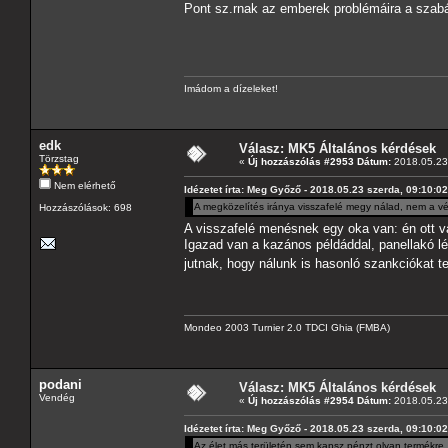
Pont sz.rnak az emberek problémáira a sza
Imádom a dízeleket!
edk
Válasz: MK5 Általános kérdések
Törzstag
«
Új hozzászólás #2953 Dátum:
2018.05.23 
Nem elérhető
Idézetet írta: Meg Győző - 2018.05.23 szerda, 09:10:02
A megközelítés iránya visszafelé megy nálad, nem a vég
Hozzászólások: 698
A visszafelé menésnek egy oka van: én ott 
Igazad van a kazános példáddal, panellakó l
jutnak, hogy nálunk is hasonló szankciókat t
Mondeo 2003 Turnier 2.0 TDCI Ghia (FMBA)
podani
Válasz: MK5 Általános kérdések
Vendég
«
Új hozzászólás #2954 Dátum:
2018.05.23 
Idézetet írta: Meg Győző - 2018.05.23 szerda, 09:10:02
Az élet más területén sem kapsz pénzt olyan termékre