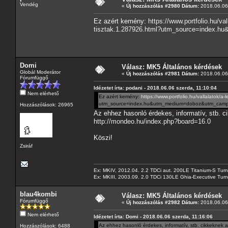
Vendég
«
Új hozzászólás #2980 Dátum:
2018.06.06 
Ez azért kemény:
https://www.portfolio.hu/v
tisztak.1.287926.html?utm_source=index.
Domi
Válasz: MK5 Általános kérdések
Globál Moderátor
«
Új hozzászólás #2981 Dátum:
2018.06.06 
Fórumfüggő
Idézetet írta: podani - 2018.06.06 szerda, 11:10:04
Nem elérhető
Ez azért kemény:
https://www.portfolio.hu/vallalatok/
utm_source=index.hu&utm_medium=doboz&utm_campa
Hozzászólások: 26965
Az ehhez hasonló érdekes, informatív, stb. c
http://mondeo.hu/index.php?board=16.0
Köszi!
Zsiráf
Ex: MKIV, 2012.04. 2.2 TDCi aut. 200LE Titanium-S Turn
Ex: MKIII, 2003.09. 2.0 TDCi 130LE Ghia-Executive Turni
blau4kombi
Válasz: MK5 Általános kérdések
Fórumfüggő
«
Új hozzászólás #2982 Dátum:
2018.06.06 
Nem elérhető
Idézetet írta: Domi - 2018.06.06 szerda, 11:16:06
Az ehhez hasonló érdekes, informatív, stb. cikkeknek 
Hozzászólások: 6488