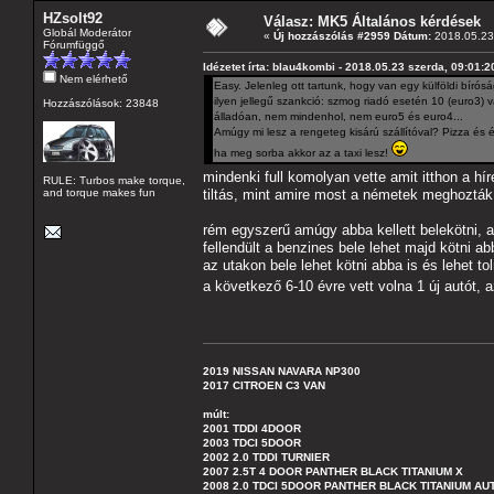
HZsolt92
Válasz: MK5 Általános kérdések
Globál Moderátor
«
Új hozzászólás #2959 Dátum:
2018.05.23 
Fórumfüggő
Idézetet írta: blau4kombi - 2018.05.23 szerda, 09:01:2
Nem elérhető
Easy. Jelenleg ott tartunk, hogy van egy külföldi bíró
ilyen jellegű szankció: szmog riadó esetén 10 (euro3
Hozzászólások: 23848
álladóan, nem mindenhol, nem euro5 és euro4...
Amúgy mi lesz a rengeteg kisárú szállítóval? Pizza és ét
ha meg sorba akkor az a taxi lesz!
mindenki full komolyan vette amit itthon a 
RULE: Turbos make torque,
and torque makes fun
tiltás, mint amire most a németek meghoz
rém egyszerű amúgy abba kellett belekötni, a
fellendült a benzines bele lehet majd kötni abb
az utakon bele lehet kötni abba is és lehet t
a következő 6-10 évre vett volna 1 új autót, 
2019 NISSAN NAVARA NP300
2017 CITROEN C3 VAN
múlt:
2001 TDDI 4DOOR
2003 TDCI 5DOOR
2002 2.0 TDDI TURNIER
2007 2.5T 4 DOOR PANTHER BLACK TITANIUM X
2008 2.0 TDCI 5DOOR PANTHER BLACK TITANIUM A