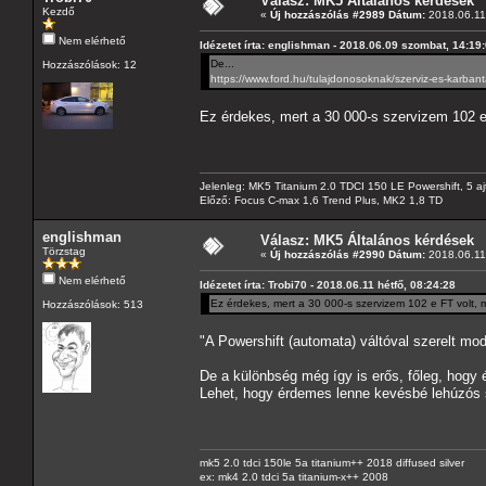
Válasz: MK5 Általános kérdések
Kezdő
«
Új hozzászólás #2989 Dátum:
2018.06.11 
Nem elérhető
Idézetet írta: englishman - 2018.06.09 szombat, 14:19
De...
Hozzászólások: 12
https://www.ford.hu/tulajdonosoknak/szerviz-es-karbant
Ez érdekes, mert a 30 000-s szervizem 102 e
Jelenleg: MK5 Titanium 2.0 TDCI 150 LE Powershift, 5 aj
Előző: Focus C-max 1,6 Trend Plus, MK2 1,8 TD
englishman
Válasz: MK5 Általános kérdések
Törzstag
«
Új hozzászólás #2990 Dátum:
2018.06.11 
Nem elérhető
Idézetet írta: Trobi70 - 2018.06.11 hétfő, 08:24:28
Ez érdekes, mert a 30 000-s szervizem 102 e FT volt,
Hozzászólások: 513
"A Powershift (automata) váltóval szerelt mod
De a különbség még így is erős, főleg, hogy 
Lehet, hogy érdemes lenne kevésbé lehúzós s
mk5 2.0 tdci 150le 5a titanium++ 2018 diffused silver
ex: mk4 2.0 tdci 5a titanium-x++ 2008