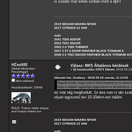
is szedik már kifele sorban mint a dpf-t
2019 NISSAN NAVARA NP300
2017 CITROEN C3 VAN
múlt:
2001 TDDI 4DOOR
2003 TDCI 5DOOR
2002 2.0 TDDI TURNIER
2007 2.5T 4 DOOR PANTHER BLACK TITANIUM X
2008 2.0 TDCI 5DOOR PANTHER BLACK TITANIUM A
HZsolt92
Válasz: MK5 Általános kérdések
Globál Moderátor
«
Új hozzászólás #2971 Dátum:
2018.05.23 
Fórumfüggő
Idézetet írta: Zsolteey - 2018.05.23 szerda, 11:13:02
Nem elérhető
Tegyük hozzá, hogy ezzel a dízel hisztivel ez is válto
hogy a nepper ugyanúgy fogja tekerni a benzinest is, mi
Hozzászólások: 23848
ez már rég megfordult. 1x éve van cr aki sza
olyan egyszerű évi 15-20ekm-est találni
RULE: Turbos make torque,
and torque makes fun
2019 NISSAN NAVARA NP300
2017 CITROEN C3 VAN
múlt: