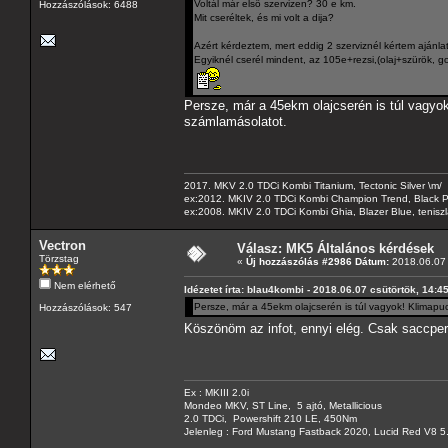
Voltál már elsö szervizen? 30 e km.
Hozzászólások: 6488
Mit cseréltek, és mi volt a dija?
Azért kérdeztem, mert eddig 2 szerviznél kértem ajánlato
Egyiknél cserél mindent, az 105e+rezsi,(olaj+szürök, go,
Persze, már a 45ekm olajcserén is túl vagyok
számlamásolatot.
2017. MKV 2.0 TDCi Kombi Titanium, Tectonic Silver \m/
ex:2012. MKIV 2.0 TDCi Kombi Champion Trend, Black Pa
ex:2008. MKIV 2.0 TDCi Kombi Ghia, Blazer Blue, tenis
Vectron
Válasz: MK5 Általános kérdések
Törzstag
«
Új hozzászólás #2986 Dátum:
2018.06.07 
Nem elérhető
Idézetet írta: blau4kombi - 2018.06.07 csütörtök, 14:4
Persze, már a 45ekm olajcserén is túl vagyok! Klimapu
Hozzászólások: 547
Köszönöm az infot, ennyi elég. Csak saccpe
Ex : MKIII 2.0i
Mondeo MKV, ST Line, 5 ajtó, Metallicious
2.0 TDCi, Powershift 210 LE, 450Nm
Jelenleg : Ford Mustang Fastback 2020, Lucid Red V8 5