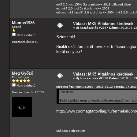
mk5 2.0 tdci 150le 5a titanium++ 2018 diffused silver
ex: mk4 2.0 tdci 5a titanium-x++ 2008
mégex: mk3 facelift 2.0 tdci ghia ++ 2004, mk3 2.0 tdci 
Mumus1986
Válasz: MK5 Általános kérdések
Kezdő
«
Új hozzászólás #2997 Dátum:
2018.06.13 
Nem elérhető
Sziasztok!
Hozzászólások: 50
Bicikli szállítás miatt tervezek tetőcsomagtar
kerül ennyibe?
Meg Győző
Válasz: MK5 Általános kérdések
Fórumfüggő
«
Új hozzászólás #2998 Dátum:
2018.06.13 
Nem elérhető
Idézetet írta: Mumus1986 - 2018.06.13 szerda, 07:26:
Sziasztok!
Hozzászólások: 24525
Bicikli szállítás miatt tervezek tetőcsomagtartót venni,
http://www.csomagtartovilag.hu/termekek/brow
Imádom a dízeleket!