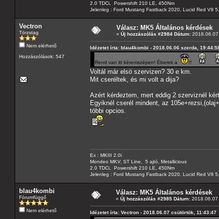
2.0 TDCi, Powershift 210 LE, 450Nm
Jelenleg : Ford Mustang Fastback 2020, Lucid Red V8 5
Vectron
Válasz: MK5 Általános kérdések
Törzstag
«
Új hozzászólás #2984 Dátum:
2018.06.07 
Nem elérhető
Idézetet írta: blau4kombi - 2018.06.06 szerda, 19:44:5
Hozzászólások: 547
Rend van itt kéremszépen! Éberek a
!!
Voltál már elsö szervizen? 30 e km.
Mit cseréltek, és mi volt a dija?
Azért kérdeztem, mert eddig 2 szerviznél kért
Egyiknél cserél mindent, az 105e+rezsi,(olaj+
többi opcios.
Ex : MKIII 2.0i
Mondeo MKV, ST Line, 5 ajtó, Metallicious
2.0 TDCi, Powershift 210 LE, 450Nm
Jelenleg : Ford Mustang Fastback 2020, Lucid Red V8 5
blau4kombi
Válasz: MK5 Általános kérdések
Fórumfüggő
«
Új hozzászólás #2985 Dátum:
2018.06.07 
Nem elérhető
Idézetet írta: Vectron - 2018.06.07 csütörtök, 11:43:47