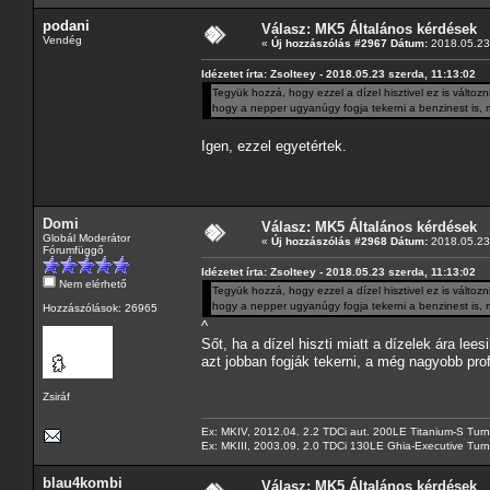
podani
Válasz: MK5 Általános kérdések
Vendég
«
Új hozzászólás #2967 Dátum:
2018.05.23 
Idézetet írta: Zsolteey - 2018.05.23 szerda, 11:13:02
Tegyük hozzá, hogy ezzel a dízel hisztivel ez is válto
hogy a nepper ugyanúgy fogja tekerni a benzinest is, mi
Igen, ezzel egyetértek.
Domi
Válasz: MK5 Általános kérdések
Globál Moderátor
«
Új hozzászólás #2968 Dátum:
2018.05.23 
Fórumfüggő
Idézetet írta: Zsolteey - 2018.05.23 szerda, 11:13:02
Nem elérhető
Tegyük hozzá, hogy ezzel a dízel hisztivel ez is válto
hogy a nepper ugyanúgy fogja tekerni a benzinest is, mi
Hozzászólások: 26965
^
Sőt, ha a dízel hiszti miatt a dízelek ára le
azt jobban fogják tekerni, a még nagyobb pr
Zsiráf
Ex: MKIV, 2012.04. 2.2 TDCi aut. 200LE Titanium-S Turn
Ex: MKIII, 2003.09. 2.0 TDCi 130LE Ghia-Executive Turni
blau4kombi
Válasz: MK5 Általános kérdések