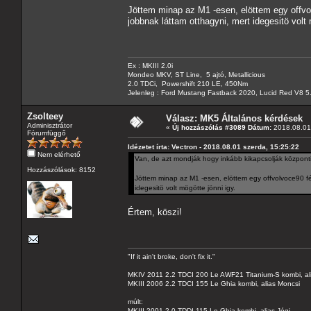
Jöttem minap az M1 -esen, elöttem egy offvo
jobbnak láttam otthagyni, mert idegesitö volt 
Ex : MKIII 2.0i
Mondeo MKV, ST Line, 5 ajtó, Metallicious
2.0 TDCi, Powershift 210 LE, 450Nm
Jelenleg : Ford Mustang Fastback 2020, Lucid Red V8 5
Zsolteey
Válasz: MK5 Általános kérdések
Adminisztrátor
«
Új hozzászólás #3089 Dátum:
2018.08.01 
Fórumfüggő
Idézetet írta: Vectron - 2018.08.01 szerda, 15:25:22
Nem elérhető
Van, de azt mondják hogy inkább kikapcsolják központil
Hozzászólások: 8152
Jöttem minap az M1 -esen, elöttem egy offvolvoce90 fé
idegesitö volt mögötte jönni igy.
Értem, köszi!
"If it ain't broke, don't fix it."
MKIV 2011 2.2 TDCI 200 Le AWF21 Titanium-S kombi, al
MKIII 2006 2.2 TDCI 155 Le Ghia kombi, alias Moncsi
múlt:
MKIII 2001 2.0 TDDI 115 Le Ghia kombi, alias Jógi