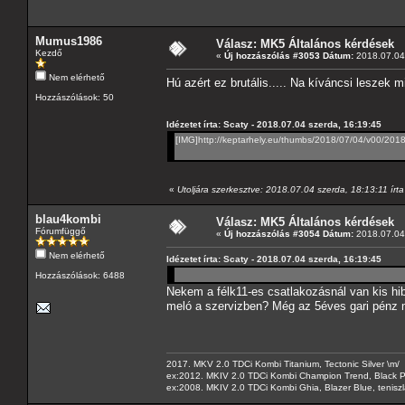
Mumus1986
Válasz: MK5 Általános kérdések
Kezdő
«
Új hozzászólás #3053 Dátum:
2018.07.04 
Nem elérhető
Hú azért ez brutális..... Na kíváncsi leszek 
Hozzászólások: 50
Idézetet írta: Scaty - 2018.07.04 szerda, 16:19:45
[IMG]http://keptarhely.eu/thumbs/2018/07/04/v00/201
«
Utoljára szerkesztve: 2018.07.04 szerda, 18:13:11 írta
blau4kombi
Válasz: MK5 Általános kérdések
Fórumfüggő
«
Új hozzászólás #3054 Dátum:
2018.07.04 
Nem elérhető
Idézetet írta: Scaty - 2018.07.04 szerda, 16:19:45
Hozzászólások: 6488
Nekem a félk11-es csatlakozásnál van kis hib
meló a szervizben? Még az 5éves gari pénz m
2017. MKV 2.0 TDCi Kombi Titanium, Tectonic Silver \m/
ex:2012. MKIV 2.0 TDCi Kombi Champion Trend, Black Pa
ex:2008. MKIV 2.0 TDCi Kombi Ghia, Blazer Blue, tenis