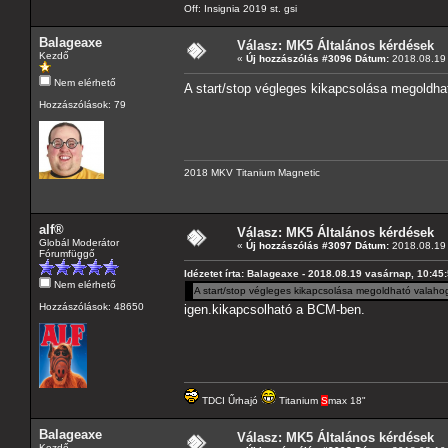
Off: Insignia 2019 st. gsi
Balageaxe
Válasz: MK5 Általános kérdések
Kezdő
«
Új hozzászólás #3096 Dátum:
2018.08.19 
Nem elérhető
A start/stop végleges kikapcsolása megoldhat
Hozzászólások: 79
2018 MKV Titanium Magnetic
alf®
Válasz: MK5 Általános kérdések
Globál Moderátor
«
Új hozzászólás #3097 Dátum:
2018.08.19 
Fórumfüggő
Idézetet írta: Balageaxe - 2018.08.19 vasárnap, 10:45
Nem elérhető
A start/stop végleges kikapcsolása megoldható valahog
Hozzászólások: 48650
igen.kikapcsolható a BCM-ben.
TDCI Űrhajó
Titanium
S
max 18"
Balageaxe
Válasz: MK5 Általános kérdések
Kezdő