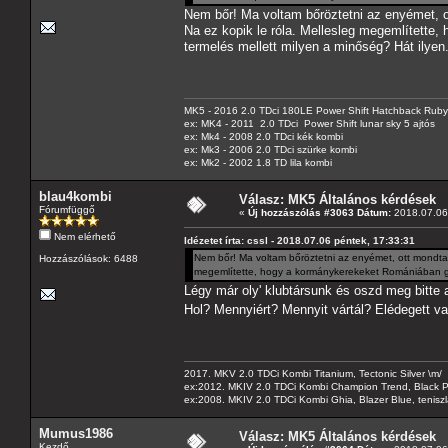
Nem bőr! Ma voltam bőröztetni az enyémet, ot
Na ez kopik le róla. Mellesleg megemlítette,
termelés mellett milyen a minőség? Hát ilyen
MK5 - 2016 2.0 TDci 180LE Power Shift Hatchback Rub
ex: MK4 - 2011 2.0 TDci Power Shift lunar sky 5 ajtós
ex: Mk4 - 2008 2.0 TDci kék kombi
ex: Mk3 - 2006 2.0 TDci szürke kombi
ex: Mk2 - 2002 1.8 TD lila kombi
blau4kombi
Válasz: MK5 Általános kérdések
Fórumfüggő
«
Új hozzászólás #3063 Dátum:
2018.07.06 
Nem elérhető
Idézetet írta: cssl - 2018.07.06 péntek, 17:33:31
Nem bőr! Ma voltam bőröztetni az enyémet, ott mondta a
Hozzászólások: 6488
megemlítette, hogy a kormánykerekeket Romániában gyár
Légy már oly' klubtársunk és oszd meg bitte 
Hol? Mennyiért? Mennyit vártál? Elédegett va
2017. MKV 2.0 TDCi Kombi Titanium, Tectonic Silver \m/
ex:2012. MKIV 2.0 TDCi Kombi Champion Trend, Black Pa
ex:2008. MKIV 2.0 TDCi Kombi Ghia, Blazer Blue, tenis
Mumus1986
Válasz: MK5 Általános kérdések
Kezdő