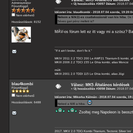
Adminisztrátor
«
Új hozzászólás #3057 Dátum:
2018.07.04 
Fórumfüggő
Idézetet írta: blau4kombi - 2018.07.04 szerda, 19:20:0
Nem elérhető
Nekem a félk11-es csatlakozásnál van kis hiba.
De l
5éves gari pénz mellett is?
Hozzászólások: 8152
MÁV-os fórum lett ez itt vagy mi a szösz? Ba
"If it ain't broke, don't fix it."
MKIV 2011 2.2 TDCI 200 Le AWF21 Titanium-S kombi, al
MKIII 2006 2.2 TDCI 155 Le Ghia kombi, alias Moncsi
múlt:
MKIII 2001 2.0 TDDI 115 Le Ghia kombi, alias Jógi
blau4kombi
Válasz: MK5 Általános kérdések
Fórumfüggő
«
Új hozzászólás #3058 Dátum:
2018.07.04 
Nem elérhető
Idézetet írta: Mikorka Kálmán - 2018.07.04 szerda, 19
Hozzászólások: 6488
Neked a fél6 a hiba.
Zsoltej meg Napoleon is beosz
2017. MKV 2.0 TDCi Kombi Titanium, Tectonic Silver \m/