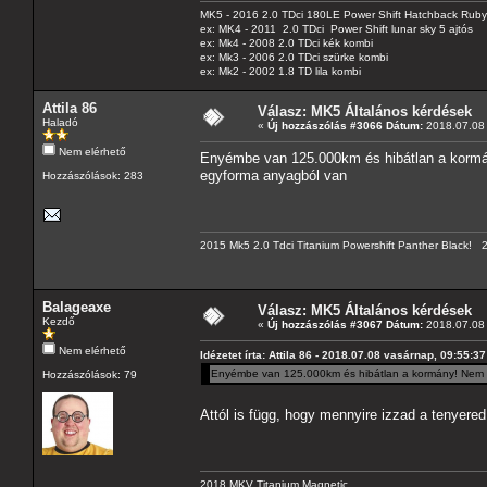
MK5 - 2016 2.0 TDci 180LE Power Shift Hatchback Rub
ex: MK4 - 2011 2.0 TDci Power Shift lunar sky 5 ajtós
ex: Mk4 - 2008 2.0 TDci kék kombi
ex: Mk3 - 2006 2.0 TDci szürke kombi
ex: Mk2 - 2002 1.8 TD lila kombi
Attila 86
Válasz: MK5 Általános kérdések
Haladó
«
Új hozzászólás #3066 Dátum:
2018.07.08 
Nem elérhető
Enyémbe van 125.000km és hibátlan a kormá
egyforma anyagból van
Hozzászólások: 283
2015 Mk5 2.0 Tdci Titanium Powershift Panther Black!
Balageaxe
Válasz: MK5 Általános kérdések
Kezdő
«
Új hozzászólás #3067 Dátum:
2018.07.08 
Nem elérhető
Idézetet írta: Attila 86 - 2018.07.08 vasárnap, 09:55:37
Enyémbe van 125.000km és hibátlan a kormány! Nem 
Hozzászólások: 79
Attól is függ, hogy mennyire izzad a tenyere
2018 MKV Titanium Magnetic