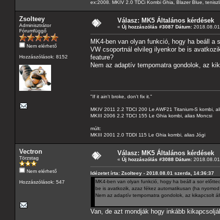
ex:2008. MKIV 2.0 TDCi Kombi Ghia, Blazer Blue, tenis
Zsolteey
Válasz: MK5 Általános kérdések
Adminisztrátor
«
Új hozzászólás #3087 Dátum:
2018.08.01 
Fórumfüggő
MK4-ben van olyan funkció, hogy ha beáll a so
Nem elérhető
VW csoportnál elvileg ilyenkor be is avatkoz
feature?
Hozzászólások: 8152
Nem az adaptív tempomatra gondolok, az kika
"If it ain't broke, don't fix it."
MKIV 2011 2.2 TDCI 200 Le AWF21 Titanium-S kombi, al
MKIII 2006 2.2 TDCI 155 Le Ghia kombi, alias Moncsi
múlt:
MKIII 2001 2.0 TDDI 115 Le Ghia kombi, alias Jógi
Vectron
Válasz: MK5 Általános kérdések
Törzstag
«
Új hozzászólás #3088 Dátum:
2018.08.01 
Nem elérhető
Idézetet írta: Zsolteey - 2018.08.01 szerda, 14:36:37
MK4-ben van olyan funkció, hogy ha beáll a sor előtted 
Hozzászólások: 547
be is avatkozik, azaz fékez automatikusan (ha nyomod 
Nem az adaptív tempomatra gondolok, az kikapcsolt áll
Van, de azt mondják hogy inkább kikapcsolják