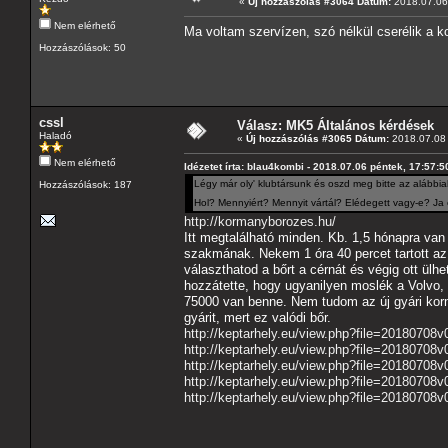
«
Új hozzászólás #3064 Dátum:
2018.07.06 
Nem elérhető
Ma voltam szervízen, szó nélkül cserélik a k
Hozzászólások: 50
cssl
Válasz: MK5 Általános kérdések
Haladó
«
Új hozzászólás #3065 Dátum:
2018.07.08 
Nem elérhető
Idézetet írta: blau4kombi - 2018.07.06 péntek, 17:57:5
Légy már oly' klubtársunk és oszd meg bitte az alábbia
Hozzászólások: 187
Hol? Mennyiért? Mennyit vártál? Elédegett vagy-e? Ja 
http://kormanyborozes.hu/
Itt megtalálható minden. Kb. 1,5 hónapra van 
szakmának. Nekem 1 óra 40 percet tartott az 
választhatod a bőrt a cérnát és végig ott ül
hozzátette, hogy ugyanilyen moslék a Volvo,
75000 van benne. Nem tudom az új gyári kormá
gyárit, mert ez valódi bőr.
http://keptarhely.eu/view.php?file=20180708v
http://keptarhely.eu/view.php?file=20180708
http://keptarhely.eu/view.php?file=20180708v
http://keptarhely.eu/view.php?file=20180708v0
http://keptarhely.eu/view.php?file=20180708v