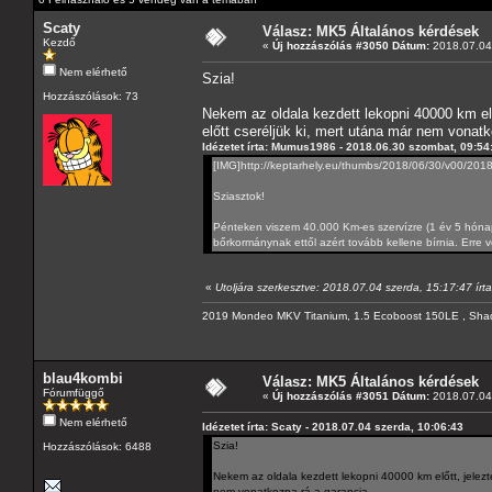
Scaty
Válasz: MK5 Általános kérdések
Kezdő
«
Új hozzászólás #3050 Dátum:
2018.07.04 
Nem elérhető
Szia!
Hozzászólások: 73
Nekem az oldala kezdett lekopni 40000 km előt
előtt cseréljük ki, mert utána már nem vonatk
Idézetet írta: Mumus1986 - 2018.06.30 szombat, 09:54
[IMG]http://keptarhely.eu/thumbs/2018/06/30/v00/2
Sziasztok!
Pénteken viszem 40.000 Km-es szervízre (1 év 5 hónapo
bőrkormánynak ettől azért tovább kellene bírnia. Erre 
«
Utoljára szerkesztve: 2018.07.04 szerda, 15:17:47 írta
2019 Mondeo MKV Titanium, 1.5 Ecoboost 150LE , Sha
blau4kombi
Válasz: MK5 Általános kérdések
Fórumfüggő
«
Új hozzászólás #3051 Dátum:
2018.07.04 
Nem elérhető
Idézetet írta: Scaty - 2018.07.04 szerda, 10:06:43
Szia!
Hozzászólások: 6488
Nekem az oldala kezdett lekopni 40000 km előtt, jeleztem
nem vonatkozna rá a garancia.