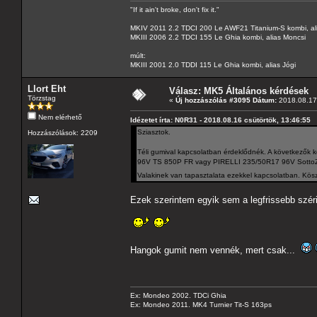
"If it ain't broke, don't fix it."
MKIV 2011 2.2 TDCI 200 Le AWF21 Titanium-S kombi, al
MKIII 2006 2.2 TDCI 155 Le Ghia kombi, alias Moncsi
múlt:
MKIII 2001 2.0 TDDI 115 Le Ghia kombi, alias Jógi
Llort Eht
Válasz: MK5 Általános kérdések
Törzstag
«
Új hozzászólás #3095 Dátum:
2018.08.17 
Nem elérhető
Idézetet írta: N0R31 - 2018.08.16 csütörtök, 13:46:55
Sziasztok.
Hozzászólások: 2209
Téli gumival kapcsolatban érdeklődnék. A következ
96V TS 850P FR vagy PIRELLI 235/50R17 96V SottoZ
Valakinek van tapasztalata ezekkel kapcsolatban. Kösz
Ezek szerintem egyik sem a legfrissebb széri
Hangok gumit nem vennék, mert csak...
Ex: Mondeo 2002. TDCi Ghia
Ex: Mondeo 2011. MK4 Turnier Tit-S 163ps