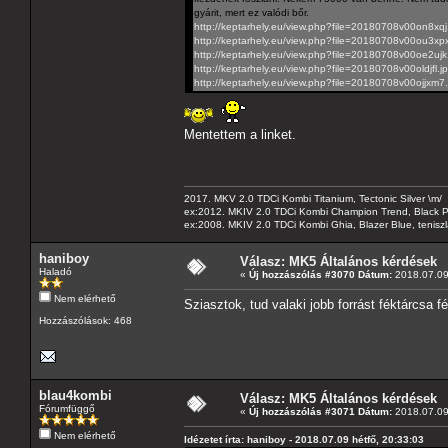
gyárit, mert ez valódi bőr.
http://keptarhely.eu/view.php?file=20180708v00on8xqj
http://keptarhely.eu/view.php?file=20180708v00ou3xp
http://keptarhely.eu/view.php?file=20180708v00oe2ujk
http://keptarhely.eu/view.php?file=20180708v00oldjfl.j
http://keptarhely.eu/view.php?file=20180708v00ojjxm7
Mentettem a linket.
2017. MKV 2.0 TDCi Kombi Titanium, Tectonic Silver \m/
ex:2012. MKIV 2.0 TDCi Kombi Champion Trend, Black Pa
ex:2008. MKIV 2.0 TDCi Kombi Ghia, Blazer Blue, tenis
haniboy
Válasz: MK5 Általános kérdések
Haladó
«
Új hozzászólás #3070 Dátum:
2018.07.09 
Nem elérhető
Sziasztok, tud valaki jobb forrást féktárcsa 
Hozzászólások: 468
blau4kombi
Válasz: MK5 Általános kérdések
Fórumfüggő
«
Új hozzászólás #3071 Dátum:
2018.07.09 
Nem elérhető
Idézetet írta: haniboy - 2018.07.09 hétfő, 20:33:03