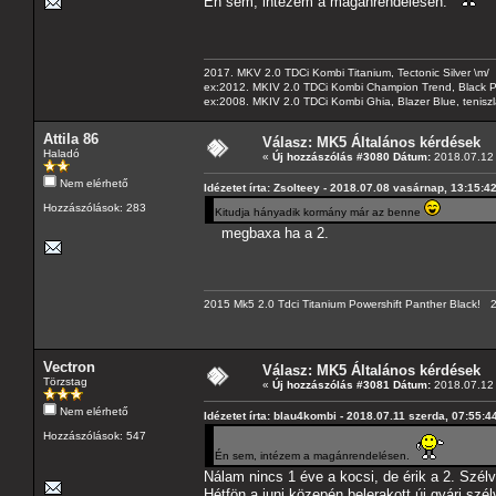
Én sem, intézem a magánrendelésen.
2017. MKV 2.0 TDCi Kombi Titanium, Tectonic Silver \m/
ex:2012. MKIV 2.0 TDCi Kombi Champion Trend, Black Pa
ex:2008. MKIV 2.0 TDCi Kombi Ghia, Blazer Blue, tenis
Attila 86
Válasz: MK5 Általános kérdések
Haladó
«
Új hozzászólás #3080 Dátum:
2018.07.12 
Nem elérhető
Idézetet írta: Zsolteey - 2018.07.08 vasárnap, 13:15:4
Hozzászólások: 283
Kitudja hányadik kormány már az benne
megbaxa ha a 2.
2015 Mk5 2.0 Tdci Titanium Powershift Panther Black!
Vectron
Válasz: MK5 Általános kérdések
Törzstag
«
Új hozzászólás #3081 Dátum:
2018.07.12 
Nem elérhető
Idézetet írta: blau4kombi - 2018.07.11 szerda, 07:55:4
Hozzászólások: 547
Én sem, intézem a magánrendelésen.
Nálam nincs 1 éve a kocsi, de érik a 2. Szél
Hétfön a juni közepén belerakott új gyári sz