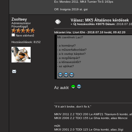
Ex: Mondeo 2011. MK4 Turnier Tit-S 163ps
Off: Insignia 2019 st. gsi
Zsolteey
Válasz: MK5 Általános kérdések
Adminisztrátor
«
Új hozzászólás #3075 Dátum:
2018.07.10
Fórumfüggő
Idézetet írta: Llort Eht - 2018.07.10 kedd, 09:42:20
Nem elérhető
Mit cserélnek Laci?
Hozzászólások: 8152
- a kormányt?
- a műszerfalborítást?
- a b oszlop kárpitot?
- a rezgőlámpát?
- a klímavezérlőt?
- az ajtókat?
Az autót
"If it ain't broke, don't fix it."
MKIV 2011 2.2 TDCI 200 Le AWF21 Titanium-S kombi, al
MKIII 2006 2.2 TDCI 155 Le Ghia kombi, alias Moncsi
múlt:
MKIII 2001 2.0 TDDI 115 Le Ghia kombi, alias Jógi