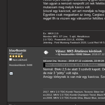
Van ugyan a nemzeti nonprofit zrt nek felelös
mutassam meg melyik kavics volt.
(viszel egy kavicsot, azt azt mondjak ra hog
Egyelöre csak megpattant az üveg, Carglass Bu
reggel 8h ra viszem egy vákuum/uv feltöltes 
Ex : MKIII 2.0i
Mondeo MKV, ST Line, 5 ajtó, Metallicious
2.0 TDCi, Powershift 210 LE, 450Nm
Jelenleg : Ford Mustang Fastback 2020, Lucid Red V8 5
blau4kombi
Válasz: MK5 Általános kérdések
Fórumfüggő
«
Új hozzászólás #3082 Dátum:
2018.07.12 
Nem elérhető
Idézetet írta: Vectron - 2018.07.12 csütörtök, 22:00:20
Nálam nincs 1 éve a kocsi, de érik a 2. Szélvédö....
Hozzászólások: 6488
Normál. Bleki 2,5 év alatt 3 szélvőt kapott. 
de már 3 "pötty" volt rajta.
Amúgy törleynek is van már egy kavicsa. Sze
2017. MKV 2.0 TDCi Kombi Titanium, Tectonic Silver \m/
ex:2012. MKIV 2.0 TDCi Kombi Champion Trend, Black Pa
ex:2008. MKIV 2.0 TDCi Kombi Ghia, Blazer Blue, tenis