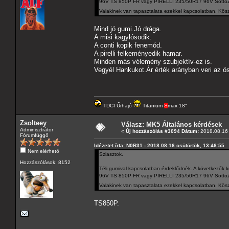
96V TS 850P FR vagy PIRELLI 235/50R17 96V SottoZ
Valakinek van tapasztalata ezekkel kapcsolatban. Kösz
Mind jó gumi.Jó drága.
A misi kagylósodik.
A conti kopik fenemód.
A pirelli felkeményedik hamar.
Minden más vélemény szubjektív-ez is.
Vegyél Hankukot.Ár érték arányban veri az ö
TDCI Űrhajó
Titanium
S
max 18"
Zsolteey
Válasz: MK5 Általános kérdések
Adminisztrátor
«
Új hozzászólás #3094 Dátum:
2018.08.16 
Fórumfüggő
Idézetet írta: N0R31 - 2018.08.16 csütörtök, 13:46:55
Nem elérhető
Sziasztok.
Hozzászólások: 8152
Téli gumival kapcsolatban érdeklődnék. A következ
96V TS 850P FR vagy PIRELLI 235/50R17 96V SottoZ
Valakinek van tapasztalata ezekkel kapcsolatban. Kösz
TS850P.