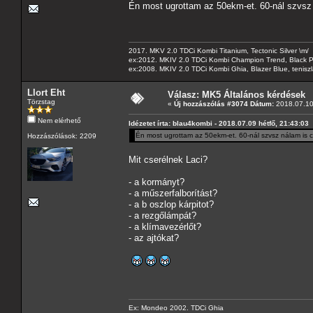
Én most ugrottam az 50ekm-et. 60-nál szvsz 
2017. MKV 2.0 TDCi Kombi Titanium, Tectonic Silver \m/
ex:2012. MKIV 2.0 TDCi Kombi Champion Trend, Black Pa
ex:2008. MKIV 2.0 TDCi Kombi Ghia, Blazer Blue, tenis
Llort Eht
Válasz: MK5 Általános kérdések
Törzstag
«
Új hozzászólás #3074 Dátum:
2018.07.10
Nem elérhető
Idézetet írta: blau4kombi - 2018.07.09 hétfő, 21:43:03
Én most ugrottam az 50ekm-et. 60-nál szvsz nálam is c
Hozzászólások: 2209
Mit cserélnek Laci?
- a kormányt?
- a műszerfalborítást?
- a b oszlop kárpitot?
- a rezgőlámpát?
- a klímavezérlőt?
- az ajtókat?
Ex: Mondeo 2002. TDCi Ghia