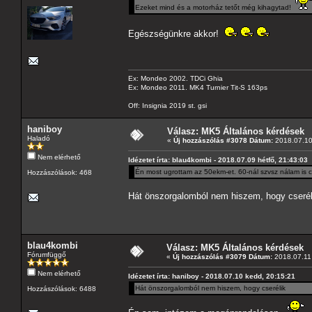
Ezeket mind és a motorház tetőt még kihagytad!
Egészségünkre akkor!
Ex: Mondeo 2002. TDCi Ghia
Ex: Mondeo 2011. MK4 Turnier Tit-S 163ps
Off: Insignia 2019 st. gsi
haniboy
Válasz: MK5 Általános kérdések
Haladó
«
Új hozzászólás #3078 Dátum:
2018.07.10
Nem elérhető
Idézetet írta: blau4kombi - 2018.07.09 hétfő, 21:43:03
Én most ugrottam az 50ekm-et. 60-nál szvsz nálam is c
Hozzászólások: 468
Hát önszorgalomból nem hiszem, hogy cserél
blau4kombi
Válasz: MK5 Általános kérdések
Fórumfüggő
«
Új hozzászólás #3079 Dátum:
2018.07.11 
Nem elérhető
Idézetet írta: haniboy - 2018.07.10 kedd, 20:15:21
Hát önszorgalomból nem hiszem, hogy cserélik
Hozzászólások: 6488