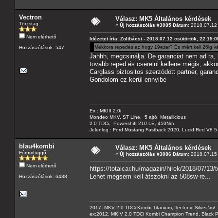
Vectron
Válasz: MK5 Általános kérdések
Törzstag
«
Új hozzászólás #3085 Dátum:
2018.07.12 
Nem elérhető
Idézetet írta: Zolibácsi - 2018.07.12 csütörtök, 22:15:0
Mekkora repedés az hogy 19ezer? És miért kell 26ig vá
Hozzászólások: 547
Jahhh, megcsinálja. De garanciat nem ad ra,
tovabb reped és cserelni kellene mégis, akkor
Carglass biztositos szerzödött partner, garan
Gondolom ez kerül ennyibe
Ex : MKIII 2.0i
Mondeo MKV, ST Line, 5 ajtó, Metallicious
2.0 TDCi, Powershift 210 LE, 450Nm
Jelenleg : Ford Mustang Fastback 2020, Lucid Red V8 5
blau4kombi
Válasz: MK5 Általános kérdések
Fórumfüggő
«
Új hozzászólás #3086 Dátum:
2018.07.15 
Nem elérhető
https://totalcar.hu/magazin/hirek/2018/07/13
Lehet mégsem kell átszokni az 508sw-re...
Hozzászólások: 6488
2017. MKV 2.0 TDCi Kombi Titanium, Tectonic Silver \m/
ex:2012. MKIV 2.0 TDCi Kombi Champion Trend, Black Pa