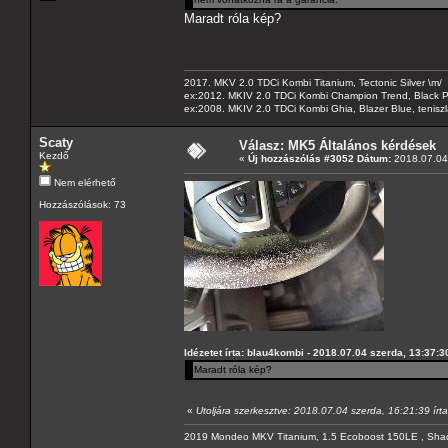
Maradt róla kép?
2017. MKV 2.0 TDCi Kombi Titanium, Tectonic Silver \m/
ex:2012. MKIV 2.0 TDCi Kombi Champion Trend, Black Pa
ex:2008. MKIV 2.0 TDCi Kombi Ghia, Blazer Blue, tenis
Scaty
Válasz: MK5 Általános kérdések
Kezdő
«
Új hozzászólás #3052 Dátum:
2018.07.04 
Nem elérhető
Hozzászólások: 73
Idézetet írta: blau4kombi - 2018.07.04 szerda, 13:37:3
Maradt róla kép?
«
Utoljára szerkesztve: 2018.07.04 szerda, 16:21:39 írt
2019 Mondeo MKV Titanium, 1.5 Ecoboost 150LE , Sha