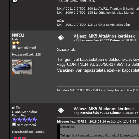
"If it ain't broke, don't fix it."
MKIV 2011 2.2 TDCI 200 Le AWF21 Titanium-S kombi, al
MKIII 2006 2.2 TDCI 155 Le Ghia kombi, alias Moncsi
múlt:
MKIII 2001 2.0 TDDI 115 Le Ghia kombi, alias Jógi
N0R31
Válasz: MK5 Általános kérdések
Haladó
«
Új hozzászólás #3092 Dátum:
2018.08.16 
Nem elérhető
Sziasztok.
Hozzászólások: 228
Téli gumival kapcsolatban érdeklődnék. A k
vagy CONTINENTAL 235/50R17 96V TS 850P 
Valakinek van tapasztalata ezekkel kapcsola
Mondeo MK5 2.0 TDCi - 150 Le - Deep Impact Blue (180
alf®
Válasz: MK5 Általános kérdések
Globál Moderátor
«
Új hozzászólás #3093 Dátum:
2018.08.16 
Fórumfüggő
Idézetet írta: N0R31 - 2018.08.16 csütörtök, 13:46:55
Nem elérhető
Sziasztok.
Hozzászólások: 48650
Téli gumival kapcsolatban érdeklődnék. A következ