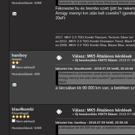
Sziasztok, tud valaki jobb forrást féktárcsa fékbetét ko
Hozzászólások: 6488
Fékmester.hu és brembo szett (jött be nekem b
Amúgy mennyi km után kell cserélni? (gondol
20eFt
2017. MKV 2.0 TDCi Kombi Titanium, Tectonic Silver \m/
ex:2012. MKIV 2.0 TDCi Kombi Champion Trend, Black Pa
ex:2008. MKIV 2.0 TDCi Kombi Ghia, Blazer Blue, tenis
haniboy
Válasz: MK5 Általános kérdések
Haladó
«
Új hozzászólás #3072 Dátum:
2018.07.09 
Nem elérhető
Idézetet írta: blau4kombi - 2018.07.09 hétfő, 20:43:46
Fékmester.hu és brembo szett (jött be nekem blekinél - g
Hozzászólások: 468
Amúgy mennyi km után kell cserélni? (gondolom csak el
20eFt
a tárcsában kb 90 000 km van, a betétben sz
blau4kombi
Válasz: MK5 Általános kérdések
Fórumfüggő
«
Új hozzászólás #3073 Dátum:
2018.07.09 
Nem elérhető
Idézetet írta: haniboy - 2018.07.09 hétfő, 20:56:18
a tárcsában kb 90 000 km van, a betétben szerintem a
Hozzászólások: 6488