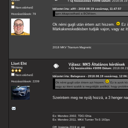
«
Új hozzászólás #3098 Dátum:
2018.08.19 
Nem elérhető
Idézetet írta: alf® - 2018.08.19 vasárnap, 11:47:57
igen.kikapcsolható a BCM-ben.
Hozzászólások: 79
Ok némi gugli után értem azt hiszem.
Ez i
Márkakereskedésben tudják vajon, vagy az itt
2018 MKV Titanium Magnetic
Llort Eht
Válasz: MK5 Általános kérdések
Törzstag
«
Új hozzászólás #3099 Dátum:
2018.08.21
Nem elérhető
Idézetet írta: Balageaxe - 2018.08.19 vasárnap, 12:06
Hozzászólások: 2209
Ok némi gugli után értem azt hiszem.
Ez is azok köz
vagy az itteni szakik is megoldják anélkül, hogy probl
Szerintem meg ne nyúlj hozzá, a 3 henger na
Ex: Mondeo 2002. TDCi Ghia
Ex: Mondeo 2011. MK4 Turnier Tit-S 163ps
Off: Insignia 2019 st. gsi