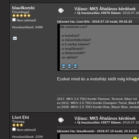
blau4kombi
Válasz: MK5 Általános kérdések
Fórumfüggő
«
Új hozzászólás #3076 Dátum:
2018.07.10
Nem elérhető
Idézetet írta: Llort Eht - 2018.07.10 kedd, 09:42:20
Mit cserélnek Laci?
Hozzászólások: 6488
- a kormányt?
- a műszerfalborítást?
- a b oszlop kárpitot?
- a rezgőlámpát?
- a klímavezérlőt?
- az ajtókat?
Ezeket mind és a motorház tetőt még kihag
2017. MKV 2.0 TDCi Kombi Titanium, Tectonic Silver \m/
ex:2012. MKIV 2.0 TDCi Kombi Champion Trend, Black Pa
ex:2008. MKIV 2.0 TDCi Kombi Ghia, Blazer Blue, tenis
Llort Eht
Válasz: MK5 Általános kérdések
Törzstag
«
Új hozzászólás #3077 Dátum:
2018.07.10
Nem elérhető
Idézetet írta: blau4kombi - 2018.07.10 kedd, 10:14:52
Hozzászólások: 2209