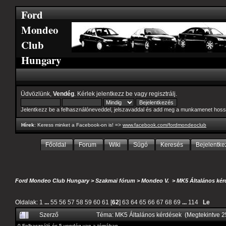
Ford
Mondeo
Club
Hungary
Üdvözlünk,
Vendég
. Kérlek
jelentkezz be
vagy
regisztrálj
.
Jelentkezz be a felhasználóneveddel, jelszavaddal és add meg a munkamenet hoss
Hírek
: Keress minket a Facebook-on is! =>
www.facebook.com/fordmondeoclub
Főoldal
Forum
Wiki
Súgó
Keresés
Bejelentke
Ford Mondeo Club Hungary
>
Szakmai fórum
>
Mondeo V.
>
MK5 Általános kér
Oldalak:
1
...
55
56
57
58
59
60
61
[
62
]
63
64
65
66
67
68
69
...
114
Le
Szerző
Téma: MK5 Általános kérdések (Megtekintve 
0 Felhasználó és 5 vendég van a témában