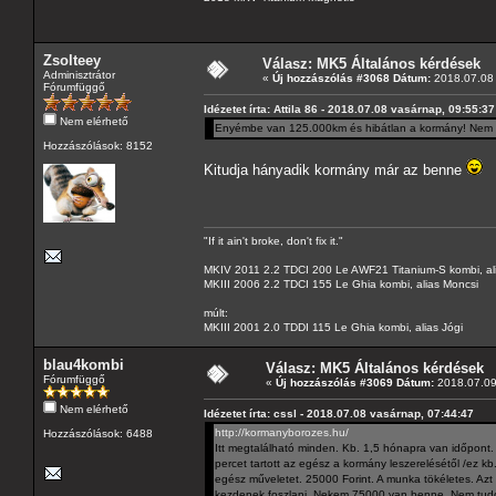
Zsolteey
Válasz: MK5 Általános kérdések
Adminisztrátor
«
Új hozzászólás #3068 Dátum:
2018.07.08 
Fórumfüggő
Idézetet írta: Attila 86 - 2018.07.08 vasárnap, 09:55:37
Nem elérhető
Enyémbe van 125.000km és hibátlan a kormány! Nem 
Hozzászólások: 8152
Kitudja hányadik kormány már az benne
"If it ain't broke, don't fix it."
MKIV 2011 2.2 TDCI 200 Le AWF21 Titanium-S kombi, al
MKIII 2006 2.2 TDCI 155 Le Ghia kombi, alias Moncsi
múlt:
MKIII 2001 2.0 TDDI 115 Le Ghia kombi, alias Jógi
blau4kombi
Válasz: MK5 Általános kérdések
Fórumfüggő
«
Új hozzászólás #3069 Dátum:
2018.07.09 
Nem elérhető
Idézetet írta: cssl - 2018.07.08 vasárnap, 07:44:47
http://kormanyborozes.hu/
Hozzászólások: 6488
Itt megtalálható minden. Kb. 1,5 hónapra van időpont.
percet tartott az egész a kormány leszerelésétől /ez kb.
egész műveletet. 25000 Forint. A munka tökéletes. Azt
kezdenek foszlani. Nekem 75000 van benne. Nem tudom 