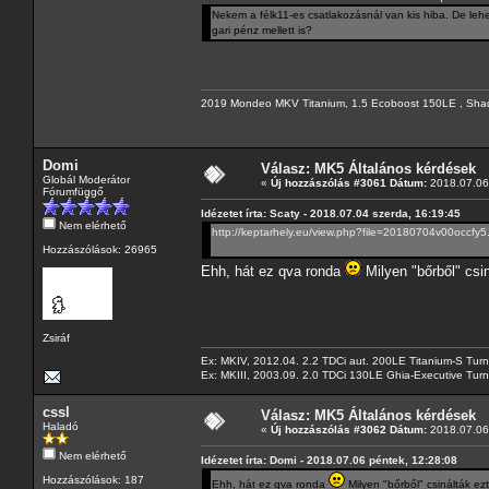
Nekem a félk11-es csatlakozásnál van kis hiba. De lehe
gari pénz mellett is?
2019 Mondeo MKV Titanium, 1.5 Ecoboost 150LE , Sha
Domi
Válasz: MK5 Általános kérdések
Globál Moderátor
«
Új hozzászólás #3061 Dátum:
2018.07.06 
Fórumfüggő
Idézetet írta: Scaty - 2018.07.04 szerda, 16:19:45
Nem elérhető
http://keptarhely.eu/view.php?file=20180704v00occfy5
Hozzászólások: 26965
Ehh, hát ez qva ronda
Milyen "bőrből" cs
Zsiráf
Ex: MKIV, 2012.04. 2.2 TDCi aut. 200LE Titanium-S Turn
Ex: MKIII, 2003.09. 2.0 TDCi 130LE Ghia-Executive Turni
cssl
Válasz: MK5 Általános kérdések
Haladó
«
Új hozzászólás #3062 Dátum:
2018.07.06 
Nem elérhető
Idézetet írta: Domi - 2018.07.06 péntek, 12:28:08
Hozzászólások: 187
Ehh, hát ez qva ronda
Milyen "bőrből" csinálták e