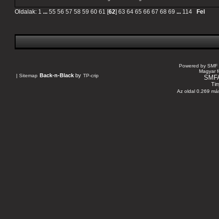
Oldalak:
1
...
55
56
57
58
59
60
61
[
62
]
63
64
65
66
67
68
69
...
114
Fel
Powered by SMF 
Magyar f
Back-n-Black
by
|
Sitemap
TP-crip
SMF
Tin
Az oldal 0.269 más