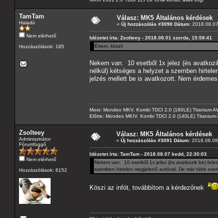
TamTam
Válasz: MK5 Általános kérdések
Haladó
«
Új hozzászólás #3090 Dátum:
2018.08.07
Nem elérhető
Idézetet írta: Zsolteey - 2018.08.01 szerda, 15:58:41
Értem, köszi!
Hozzászólások: 185
Nekem van. 10 esetből 1x jelez (és avatkozik
nélkül) kétséges a helyzet a szemben hirtele
jelzés mellett be is avatkozott. Nem érdemes
Most: Mondeo MKV. Kombi TDCI 2.0 (180LE) Titanium AW
Előtte: Mondeo MKIV. Kombi TDCI 2.0 (140LE) Titanium
Zsolteey
Válasz: MK5 Általános kérdések
Adminisztrátor
«
Új hozzászólás #3091 Dátum:
2018.08.08 
Fórumfüggő
Idézetet írta: TamTam - 2018.08.07 kedd, 22:30:03
Nem elérhető
Nekem van. 10 esetből 1x jelez (és avatkozik be) feles
szemben hirtelen megjelenő autóval. De már több esetb
Hozzászólások: 8152
Köszi az infót, továbbítom a kérdezőnek