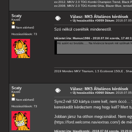
ex:2012. MKIV 2.0 TDCi Kombi Champion Trend, Black Pa
ex:2008. MKIV 2.0 TDCi Kombi Ghia, Blazer Blue, tenis
Scaty
Válasz: MK5 Általános kérdések
Kezdő
«
Új hozzászólás #3059 Dátum:
2018.07.05 
Nem elérhető
Szó nélkül cserélték mindenestől.
Hozzászólások: 73
Idézetet írta: Mumus1986 - 2018.07.04 szerda, 17:40:
Hú azért ez brutális..... Na kíváncsi leszek mit szólna
2019 Mondeo MKV Titanium, 1.5 Ecoboost 150LE , Sha
Scaty
Válasz: MK5 Általános kérdések
Kezdő
«
Új hozzászólás #3060 Dátum:
2018.07.05 
Nem elérhető
Sync2-nél SD kártya csere kell, nem óccó… S
Hozzászólások: 73
kereskedőt kérdeztem meg hogy kell? Mert 
Jobban jársz ha otthon megcsinálod. Nem egy
(
https://ford.welcome.naviextras.com/
) de mé
Idézetet írta: blau4kombi - 2018.07.04 szerda, 19:20:0