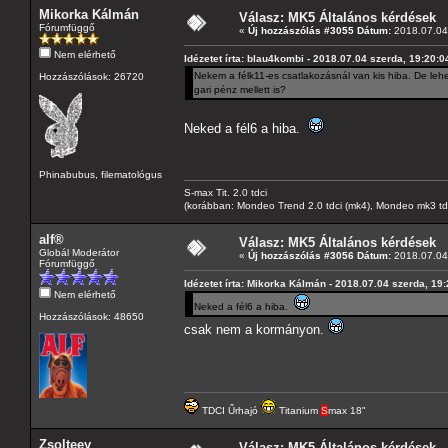
Mikorka Kálmán
Válasz: MK5 Általános kérdések
Fórumfüggő
«
Új hozzászólás #3055 Dátum:
2018.07.04 
Nem elérhető
Idézetet írta: blau4kombi - 2018.07.04 szerda, 19:20:0
Nekem a félk11-es csatlakozásnál van kis hiba. De lehe
Hozzászólások: 26720
gari pénz mellett is?
Neked a fél6 a hiba.
Phinabubus, filematológus
S-max Tit. 2.0 tdci
(korábban: Mondeo Trend 2.0 tdci (mk4), Mondeo mk3 tdci, 
alf®
Válasz: MK5 Általános kérdések
Globál Moderátor
«
Új hozzászólás #3056 Dátum:
2018.07.04 
Fórumfüggő
Idézetet írta: Mikorka Kálmán - 2018.07.04 szerda, 19
Nem elérhető
Neked a fél6 a hiba.
Hozzászólások: 48650
csak nem a kormányon.
TDCI Űrhajó
Titanium
S
max 18"
Zsolteey
Válasz: MK5 Általános kérdések