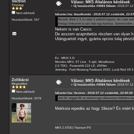
Vectron
Válasz: MK5 Általános kérdések
Törzstag
«
Új hozzászólás #3083 Dátum:
2018.07.12 
Nem elérhető
Idézetet írta: blau4kombi - 2018.07.12 csütörtök, 22:0
Normál. Bleki 2,5 év alatt 3 szélvőt kapott. De csak azé
Hozzászólások: 547
Amúgy törleynek is van már egy kavicsa. Szerencsére a
Nekem is van Casco.
De asszem azaprobetüs részben van olyan h 1 
Utángyartott ingyé, gyárira opcios tulaj pénzt
Ex : MKIII 2.0i
Mondeo MKV, ST Line, 5 ajtó, Metallicious
2.0 TDCi, Powershift 210 LE, 450Nm
Jelenleg : Ford Mustang Fastback 2020, Lucid Red V8 5
Zolibácsi
Válasz: MK5 Általános kérdések
Megszállott
«
Új hozzászólás #3084 Dátum:
2018.07.12 
Nem elérhető
Idézetet írta: Vectron - 2018.07.12 csütörtök, 22:00:20
Juli 26, reggel 8h ra viszem egy vákuum/uv feltöltes m
Hozzászólások: 3378
Mekkora repedés az hogy 19ezer? És miért kel
MK5 2.0TDCi Titanium PS