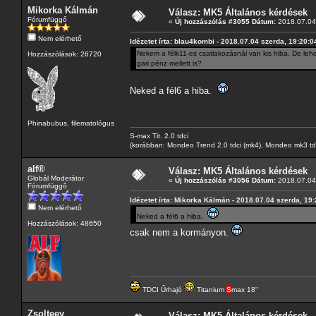
Mikorka Kálmán
Válasz: MK5 Általános kérdések
Fórumfüggő
«
Új hozzászólás #3055 Dátum:
2018.07.04 
Nem elérhető
Idézetet írta: blau4kombi - 2018.07.04 szerda, 19:20:0
Nekem a félk11-es csatlakozásnál van kis hiba. De lehe
Hozzászólások: 26720
gari pénz mellett is?
Neked a fél6 a hiba.
Phinabubus, filematológus
S-max Tit. 2.0 tdci
(korábban: Mondeo Trend 2.0 tdci (mk4), Mondeo mk3 tdci, 
alf®
Válasz: MK5 Általános kérdések
Globál Moderátor
«
Új hozzászólás #3056 Dátum:
2018.07.04 
Fórumfüggő
Idézetet írta: Mikorka Kálmán - 2018.07.04 szerda, 19
Nem elérhető
Neked a fél6 a hiba.
Hozzászólások: 48650
csak nem a kormányon.
TDCI Űrhajó
Titanium
S
max 18"
Zsolteey
Válasz: MK5 Általános kérdések