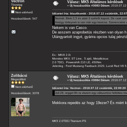
Vectron
Válasz: MK5 Általános kérdések
Törzstag
«
Új hozzászólás #3083 Dátum:
2018.07.12 
Nem elérhető
Idézetet írta: blau4kombi - 2018.07.12 csütörtök, 22:0
Normál. Bleki 2,5 év alatt 3 szélvőt kapott. De csak azé
Hozzászólások: 547
Amúgy törleynek is van már egy kavicsa. Szerencsére a
Nekem is van Casco.
De asszem azaprobetüs részben van olyan h 1 
Utángyartott ingyé, gyárira opcios tulaj pénzt
Ex : MKIII 2.0i
Mondeo MKV, ST Line, 5 ajtó, Metallicious
2.0 TDCi, Powershift 210 LE, 450Nm
Jelenleg : Ford Mustang Fastback 2020, Lucid Red V8 5
Zolibácsi
Válasz: MK5 Általános kérdések
Megszállott
«
Új hozzászólás #3084 Dátum:
2018.07.12 
Nem elérhető
Idézetet írta: Vectron - 2018.07.12 csütörtök, 22:00:20
Juli 26, reggel 8h ra viszem egy vákuum/uv feltöltes m
Hozzászólások: 3378
Mekkora repedés az hogy 19ezer? És miért kel
MK5 2.0TDCi Titanium PS