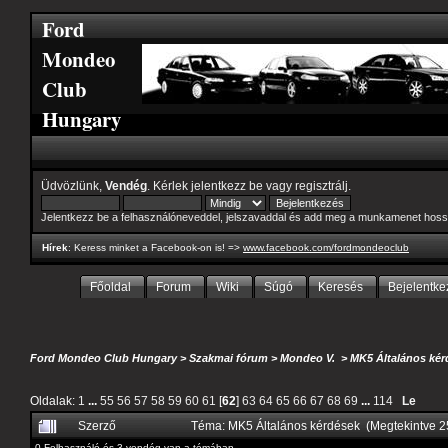
Ford
Mondeo
Club
Hungary
Üdvözlünk,
Vendég
. Kérlek
jelentkezz be
vagy
regisztrálj
.
Jelentkezz be a felhasználóneveddel, jelszavaddal és add meg a munkamenet hoss
Hírek
: Keress minket a Facebook-on is! =>
www.facebook.com/fordmondeoclub
Főoldal
Forum
Wiki
Súgó
Keresés
Bejelentke
Ford Mondeo Club Hungary
>
Szakmai fórum
>
Mondeo V.
>
MK5 Általános kér
Oldalak:
1
...
55
56
57
58
59
60
61
[
62
]
63
64
65
66
67
68
69
...
114
Le
Szerző
Téma: MK5 Általános kérdések (Megtekintve 
0 Felhasználó és 3 vendég van a témában