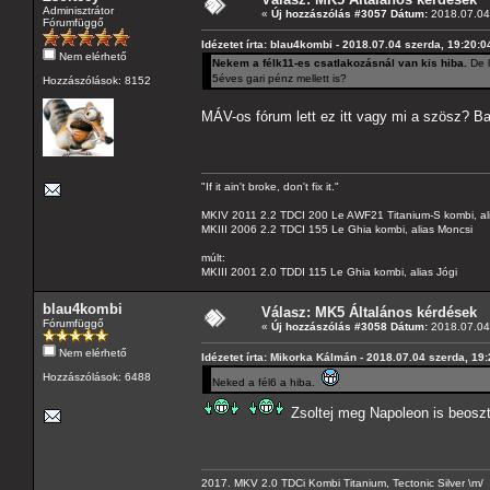
Adminisztrátor
«
Új hozzászólás #3057 Dátum:
2018.07.04 
Fórumfüggő
Idézetet írta: blau4kombi - 2018.07.04 szerda, 19:20:0
Nem elérhető
Nekem a félk11-es csatlakozásnál van kis hiba.
De l
5éves gari pénz mellett is?
Hozzászólások: 8152
MÁV-os fórum lett ez itt vagy mi a szösz? Ba
"If it ain't broke, don't fix it."
MKIV 2011 2.2 TDCI 200 Le AWF21 Titanium-S kombi, al
MKIII 2006 2.2 TDCI 155 Le Ghia kombi, alias Moncsi
múlt:
MKIII 2001 2.0 TDDI 115 Le Ghia kombi, alias Jógi
blau4kombi
Válasz: MK5 Általános kérdések
Fórumfüggő
«
Új hozzászólás #3058 Dátum:
2018.07.04 
Nem elérhető
Idézetet írta: Mikorka Kálmán - 2018.07.04 szerda, 19
Hozzászólások: 6488
Neked a fél6 a hiba.
Zsoltej meg Napoleon is beosz
2017. MKV 2.0 TDCi Kombi Titanium, Tectonic Silver \m/