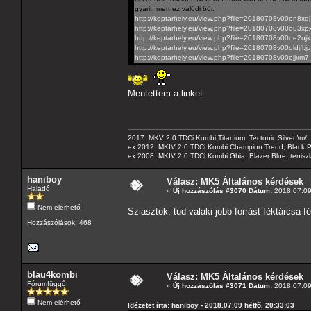
gyárit, mert ez valódi bőr.
http://keptarhely.eu/view.php?file=20180708v00on8xqj
http://keptarhely.eu/view.php?file=20180708v00ou3xp
http://keptarhely.eu/view.php?file=20180708v00oe2ujk
http://keptarhely.eu/view.php?file=20180708v00oldjfl.j
http://keptarhely.eu/view.php?file=20180708v00ojjxm7
Mentettem a linket.
2017. MKV 2.0 TDCi Kombi Titanium, Tectonic Silver \m/
ex:2012. MKIV 2.0 TDCi Kombi Champion Trend, Black Pa
ex:2008. MKIV 2.0 TDCi Kombi Ghia, Blazer Blue, tenis
haniboy
Válasz: MK5 Általános kérdések
Haladó
«
Új hozzászólás #3070 Dátum:
2018.07.09 
Nem elérhető
Sziasztok, tud valaki jobb forrást féktárcsa 
Hozzászólások: 468
blau4kombi
Válasz: MK5 Általános kérdések
Fórumfüggő
«
Új hozzászólás #3071 Dátum:
2018.07.09 
Nem elérhető
Idézetet írta: haniboy - 2018.07.09 hétfő, 20:33:03