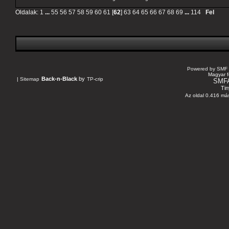
Oldalak:
1
...
55
56
57
58
59
60
61
[
62
]
63
64
65
66
67
68
69
...
114
Fel
Powered by SMF 
Magyar f
Back-n-Black
by
|
Sitemap
TP-crip
SMF
Tin
Az oldal 0.416 más