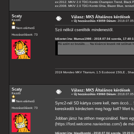
ex:2012. MKIV 2.0 TDCi Kombi Champion Trend, Black Pa
ex:2008. MKIV 2.0 TDCi Kombi Ghia, Blazer Blue, tenis
Scaty
Válasz: MK5 Általános kérdések
Kezdő
«
Új hozzászólás #3059 Dátum:
2018.07.05 
Nem elérhető
Szó nélkül cserélték mindenestől.
Hozzászólások: 73
Idézetet írta: Mumus1986 - 2018.07.04 szerda, 17:40:
Hú azért ez brutális..... Na kíváncsi leszek mit szólna
2019 Mondeo MKV Titanium, 1.5 Ecoboost 150LE , Sha
Scaty
Válasz: MK5 Általános kérdések
Kezdő
«
Új hozzászólás #3060 Dátum:
2018.07.05 
Nem elérhető
Sync2-nél SD kártya csere kell, nem óccó… S
Hozzászólások: 73
kereskedőt kérdeztem meg hogy kell? Mert 
Jobban jársz ha otthon megcsinálod. Nem egy
(
https://ford.welcome.naviextras.com/
) de mé
Idézetet írta: blau4kombi - 2018.07.04 szerda, 19:20:0