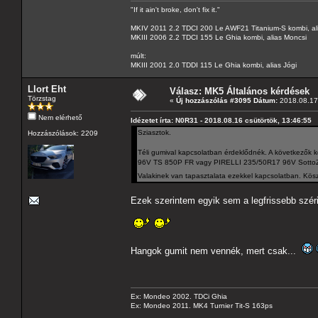
"If it ain't broke, don't fix it."
MKIV 2011 2.2 TDCI 200 Le AWF21 Titanium-S kombi, al
MKIII 2006 2.2 TDCI 155 Le Ghia kombi, alias Moncsi
múlt:
MKIII 2001 2.0 TDDI 115 Le Ghia kombi, alias Jógi
Llort Eht
Válasz: MK5 Általános kérdések
Törzstag
«
Új hozzászólás #3095 Dátum:
2018.08.17 
Nem elérhető
Idézetet írta: N0R31 - 2018.08.16 csütörtök, 13:46:55
Sziasztok.
Hozzászólások: 2209
Téli gumival kapcsolatban érdeklődnék. A következ
96V TS 850P FR vagy PIRELLI 235/50R17 96V SottoZ
Valakinek van tapasztalata ezekkel kapcsolatban. Kösz
Ezek szerintem egyik sem a legfrissebb széri
Hangok gumit nem vennék, mert csak...
Ex: Mondeo 2002. TDCi Ghia
Ex: Mondeo 2011. MK4 Turnier Tit-S 163ps