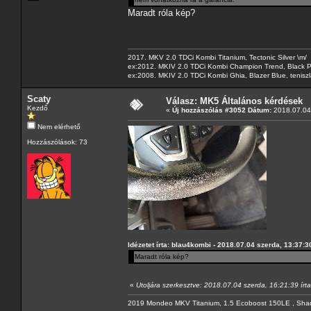
Maradt róla kép?
2017. MKV 2.0 TDCi Kombi Titanium, Tectonic Silver \m/
ex:2012. MKIV 2.0 TDCi Kombi Champion Trend, Black Pa
ex:2008. MKIV 2.0 TDCi Kombi Ghia, Blazer Blue, tenis
Scaty
Válasz: MK5 Általános kérdések
Kezdő
«
Új hozzászólás #3052 Dátum:
2018.07.04 
Nem elérhető
Hozzászólások: 73
Idézetet írta: blau4kombi - 2018.07.04 szerda, 13:37:3
Maradt róla kép?
«
Utoljára szerkesztve: 2018.07.04 szerda, 16:21:39 írt
2019 Mondeo MKV Titanium, 1.5 Ecoboost 150LE , Sha