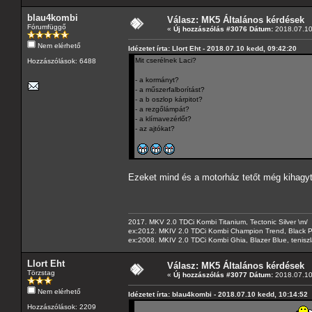
blau4kombi
Válasz: MK5 Általános kérdések
Fórumfüggő
«
Új hozzászólás #3076 Dátum:
2018.07.10
Nem elérhető
Idézetet írta: Llort Eht - 2018.07.10 kedd, 09:42:20
Mit cserélnek Laci?
Hozzászólások: 6488
- a kormányt?
- a műszerfalborítást?
- a b oszlop kárpitot?
- a rezgőlámpát?
- a klímavezérlőt?
- az ajtókat?
Ezeket mind és a motorház tetőt még kihag
2017. MKV 2.0 TDCi Kombi Titanium, Tectonic Silver \m/
ex:2012. MKIV 2.0 TDCi Kombi Champion Trend, Black Pa
ex:2008. MKIV 2.0 TDCi Kombi Ghia, Blazer Blue, tenis
Llort Eht
Válasz: MK5 Általános kérdések
Törzstag
«
Új hozzászólás #3077 Dátum:
2018.07.10
Nem elérhető
Idézetet írta: blau4kombi - 2018.07.10 kedd, 10:14:52
Hozzászólások: 2209