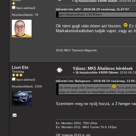
«
Új hozzászólás #3098 Dátum:
2018.08.19 
Nem elérhető
Idézetet írta: alf® - 2018.08.19 vasárnap, 11:47:57
igen.kikapcsolható a BCM-ben.
Hozzászólások: 79
Ok némi gugli után értem azt hiszem.
Ez i
Márkakereskedésben tudják vajon, vagy az itt
2018 MKV Titanium Magnetic
Llort Eht
Válasz: MK5 Általános kérdések
Törzstag
«
Új hozzászólás #3099 Dátum:
2018.08.21
Nem elérhető
Idézetet írta: Balageaxe - 2018.08.19 vasárnap, 12:06
Hozzászólások: 2209
Ok némi gugli után értem azt hiszem.
Ez is azok köz
vagy az itteni szakik is megoldják anélkül, hogy probl
Szerintem meg ne nyúlj hozzá, a 3 henger na
Ex: Mondeo 2002. TDCi Ghia
Ex: Mondeo 2011. MK4 Turnier Tit-S 163ps
Off: Insignia 2019 st. gsi