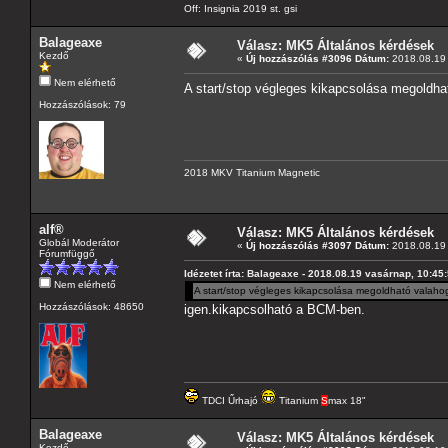
Off: Insignia 2019 st. gsi
Balageaxe
Válasz: MK5 Általános kérdések
Kezdő
«
Új hozzászólás #3096 Dátum:
2018.08.19 
Nem elérhető
A start/stop végleges kikapcsolása megoldhat
Hozzászólások: 79
2018 MKV Titanium Magnetic
alf®
Válasz: MK5 Általános kérdések
Globál Moderátor
«
Új hozzászólás #3097 Dátum:
2018.08.19 
Fórumfüggő
Idézetet írta: Balageaxe - 2018.08.19 vasárnap, 10:45
Nem elérhető
A start/stop végleges kikapcsolása megoldható valahog
Hozzászólások: 48650
igen.kikapcsolható a BCM-ben.
TDCI Űrhajó
Titanium
S
max 18"
Balageaxe
Válasz: MK5 Általános kérdések
Kezdő