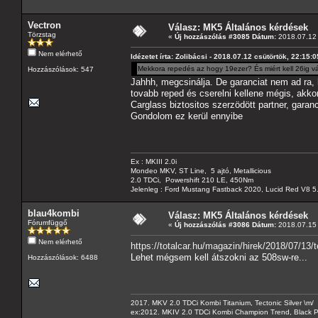
Vectron
Válasz: MK5 Általános kérdések
Törzstag
«
Új hozzászólás #3085 Dátum:
2018.07.12 
Nem elérhető
Idézetet írta: Zolibácsi - 2018.07.12 csütörtök, 22:15:0
Mekkora repedés az hogy 19ezer? És miért kell 26ig vá
Hozzászólások: 547
Jahhh, megcsinálja. De garanciat nem ad ra,
tovabb reped és cserelni kellene mégis, akkor
Carglass biztositos szerzödött partner, garan
Gondolom ez kerül ennyibe
Ex : MKIII 2.0i
Mondeo MKV, ST Line, 5 ajtó, Metallicious
2.0 TDCi, Powershift 210 LE, 450Nm
Jelenleg : Ford Mustang Fastback 2020, Lucid Red V8 5
blau4kombi
Válasz: MK5 Általános kérdések
Fórumfüggő
«
Új hozzászólás #3086 Dátum:
2018.07.15 
Nem elérhető
https://totalcar.hu/magazin/hirek/2018/07/13
Lehet mégsem kell átszokni az 508sw-re...
Hozzászólások: 6488
2017. MKV 2.0 TDCi Kombi Titanium, Tectonic Silver \m/
ex:2012. MKIV 2.0 TDCi Kombi Champion Trend, Black Pa