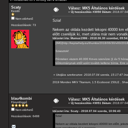
Scaty
Válasz: MK5 Általános kérdések
Kezdő
«
Új hozzászólás #3050 Dátum:
2018.07.04 
Nem elérhető
Szia!
Hozzászólások: 73
Nekem az oldala kezdett lekopni 40000 km előt
előtt cseréljük ki, mert utána már nem vonatk
Idézetet írta: Mumus1986 - 2018.06.30 szombat, 09:54
[IMG]http://keptarhely.eu/thumbs/2018/06/30/v00/2
Sziasztok!
Pénteken viszem 40.000 Km-es szervízre (1 év 5 hónapo
bőrkormánynak ettől azért tovább kellene bírnia. Erre 
«
Utoljára szerkesztve: 2018.07.04 szerda, 15:17:47 írta
2019 Mondeo MKV Titanium, 1.5 Ecoboost 150LE , Sha
blau4kombi
Válasz: MK5 Általános kérdések
Fórumfüggő
«
Új hozzászólás #3051 Dátum:
2018.07.04 
Nem elérhető
Idézetet írta: Scaty - 2018.07.04 szerda, 10:06:43
Szia!
Hozzászólások: 6488
Nekem az oldala kezdett lekopni 40000 km előtt, jeleztem
nem vonatkozna rá a garancia.