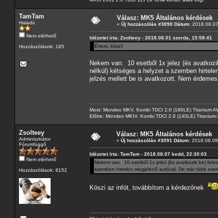
TamTam
Válasz: MK5 Általános kérdések
Haladó
«
Új hozzászólás #3090 Dátum:
2018.08.07
Nem elérhető
Idézetet írta: Zsolteey - 2018.08.01 szerda, 15:58:41
Értem, köszi!
Hozzászólások: 185
Nekem van. 10 esetből 1x jelez (és avatkozik
nélkül) kétséges a helyzet a szemben hirtele
jelzés mellett be is avatkozott. Nem érdemes
Most: Mondeo MKV. Kombi TDCI 2.0 (180LE) Titanium AW
Előtte: Mondeo MKIV. Kombi TDCI 2.0 (140LE) Titanium
Zsolteey
Válasz: MK5 Általános kérdések
Adminisztrátor
«
Új hozzászólás #3091 Dátum:
2018.08.08 
Fórumfüggő
Idézetet írta: TamTam - 2018.08.07 kedd, 22:30:03
Nem elérhető
Nekem van. 10 esetből 1x jelez (és avatkozik be) feles
szemben hirtelen megjelenő autóval. De már több esetb
Hozzászólások: 8152
Köszi az infót, továbbítom a kérdezőnek