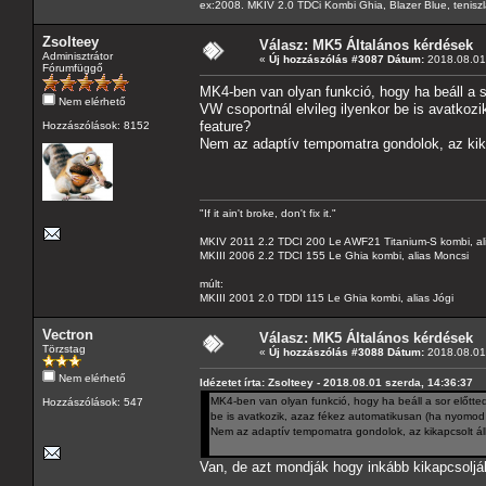
ex:2008. MKIV 2.0 TDCi Kombi Ghia, Blazer Blue, tenis
Zsolteey
Válasz: MK5 Általános kérdések
Adminisztrátor
«
Új hozzászólás #3087 Dátum:
2018.08.01 
Fórumfüggő
MK4-ben van olyan funkció, hogy ha beáll a so
Nem elérhető
VW csoportnál elvileg ilyenkor be is avatkoz
feature?
Hozzászólások: 8152
Nem az adaptív tempomatra gondolok, az kika
"If it ain't broke, don't fix it."
MKIV 2011 2.2 TDCI 200 Le AWF21 Titanium-S kombi, al
MKIII 2006 2.2 TDCI 155 Le Ghia kombi, alias Moncsi
múlt:
MKIII 2001 2.0 TDDI 115 Le Ghia kombi, alias Jógi
Vectron
Válasz: MK5 Általános kérdések
Törzstag
«
Új hozzászólás #3088 Dátum:
2018.08.01 
Nem elérhető
Idézetet írta: Zsolteey - 2018.08.01 szerda, 14:36:37
MK4-ben van olyan funkció, hogy ha beáll a sor előtted 
Hozzászólások: 547
be is avatkozik, azaz fékez automatikusan (ha nyomod 
Nem az adaptív tempomatra gondolok, az kikapcsolt áll
Van, de azt mondják hogy inkább kikapcsolják