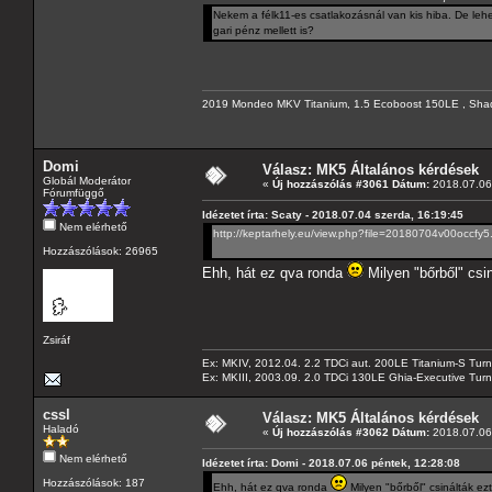
Nekem a félk11-es csatlakozásnál van kis hiba. De lehe
gari pénz mellett is?
2019 Mondeo MKV Titanium, 1.5 Ecoboost 150LE , Sha
Domi
Válasz: MK5 Általános kérdések
Globál Moderátor
«
Új hozzászólás #3061 Dátum:
2018.07.06 
Fórumfüggő
Idézetet írta: Scaty - 2018.07.04 szerda, 16:19:45
Nem elérhető
http://keptarhely.eu/view.php?file=20180704v00occfy5
Hozzászólások: 26965
Ehh, hát ez qva ronda
Milyen "bőrből" cs
Zsiráf
Ex: MKIV, 2012.04. 2.2 TDCi aut. 200LE Titanium-S Turn
Ex: MKIII, 2003.09. 2.0 TDCi 130LE Ghia-Executive Turni
cssl
Válasz: MK5 Általános kérdések
Haladó
«
Új hozzászólás #3062 Dátum:
2018.07.06 
Nem elérhető
Idézetet írta: Domi - 2018.07.06 péntek, 12:28:08
Hozzászólások: 187
Ehh, hát ez qva ronda
Milyen "bőrből" csinálták e