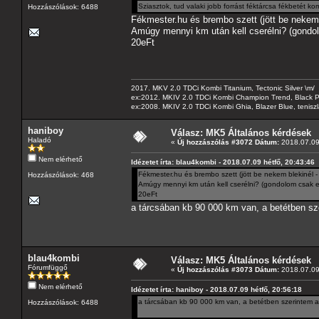
Sziasztok, tud valaki jobb forrást féktárcsa fékbetét ko
Hozzászólások: 6488
Fékmester.hu és brembo szett (jött be nekem b
Amúgy mennyi km után kell cserélni? (gondol
20eFt
2017. MKV 2.0 TDCi Kombi Titanium, Tectonic Silver \m/
ex:2012. MKIV 2.0 TDCi Kombi Champion Trend, Black Pa
ex:2008. MKIV 2.0 TDCi Kombi Ghia, Blazer Blue, tenis
haniboy
Válasz: MK5 Általános kérdések
Haladó
«
Új hozzászólás #3072 Dátum:
2018.07.09 
Nem elérhető
Idézetet írta: blau4kombi - 2018.07.09 hétfő, 20:43:46
Fékmester.hu és brembo szett (jött be nekem blekinél - g
Hozzászólások: 468
Amúgy mennyi km után kell cserélni? (gondolom csak el
20eFt
a tárcsában kb 90 000 km van, a betétben sz
blau4kombi
Válasz: MK5 Általános kérdések
Fórumfüggő
«
Új hozzászólás #3073 Dátum:
2018.07.09 
Nem elérhető
Idézetet írta: haniboy - 2018.07.09 hétfő, 20:56:18
a tárcsában kb 90 000 km van, a betétben szerintem a
Hozzászólások: 6488