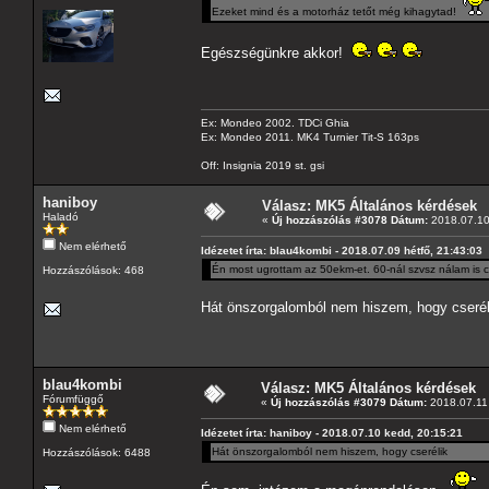
Ezeket mind és a motorház tetőt még kihagytad!
Egészségünkre akkor!
Ex: Mondeo 2002. TDCi Ghia
Ex: Mondeo 2011. MK4 Turnier Tit-S 163ps
Off: Insignia 2019 st. gsi
haniboy
Válasz: MK5 Általános kérdések
Haladó
«
Új hozzászólás #3078 Dátum:
2018.07.10
Nem elérhető
Idézetet írta: blau4kombi - 2018.07.09 hétfő, 21:43:03
Én most ugrottam az 50ekm-et. 60-nál szvsz nálam is c
Hozzászólások: 468
Hát önszorgalomból nem hiszem, hogy cserél
blau4kombi
Válasz: MK5 Általános kérdések
Fórumfüggő
«
Új hozzászólás #3079 Dátum:
2018.07.11 
Nem elérhető
Idézetet írta: haniboy - 2018.07.10 kedd, 20:15:21
Hát önszorgalomból nem hiszem, hogy cserélik
Hozzászólások: 6488