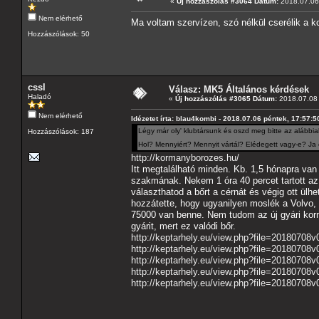
«
Új hozzászólás #3064 Dátum:
2018.07.06 
Nem elérhető
Ma voltam szervízen, szó nélkül cserélik a k
Hozzászólások: 50
cssl
Válasz: MK5 Általános kérdések
Haladó
«
Új hozzászólás #3065 Dátum:
2018.07.08 
Nem elérhető
Idézetet írta: blau4kombi - 2018.07.06 péntek, 17:57:5
Légy már oly' klubtársunk és oszd meg bitte az alábbia
Hozzászólások: 187
Hol? Mennyiért? Mennyit vártál? Elédegett vagy-e? Ja 
http://kormanyborozes.hu/
Itt megtalálható minden. Kb. 1,5 hónapra van 
szakmának. Nekem 1 óra 40 percet tartott az 
választhatod a bőrt a cérnát és végig ott ül
hozzátette, hogy ugyanilyen moslék a Volvo,
75000 van benne. Nem tudom az új gyári kormá
gyárit, mert ez valódi bőr.
http://keptarhely.eu/view.php?file=20180708v
http://keptarhely.eu/view.php?file=20180708
http://keptarhely.eu/view.php?file=20180708v
http://keptarhely.eu/view.php?file=20180708v0
http://keptarhely.eu/view.php?file=20180708v