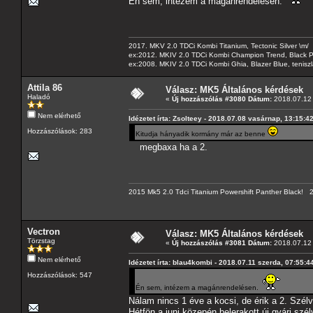
Én sem, intézem a magánrendelésen.
2017. MKV 2.0 TDCi Kombi Titanium, Tectonic Silver \m/
ex:2012. MKIV 2.0 TDCi Kombi Champion Trend, Black Pa
ex:2008. MKIV 2.0 TDCi Kombi Ghia, Blazer Blue, tenis
Attila 86
Válasz: MK5 Általános kérdések
Haladó
«
Új hozzászólás #3080 Dátum:
2018.07.12 
Nem elérhető
Idézetet írta: Zsolteey - 2018.07.08 vasárnap, 13:15:4
Hozzászólások: 283
Kitudja hányadik kormány már az benne
megbaxa ha a 2.
2015 Mk5 2.0 Tdci Titanium Powershift Panther Black!
Vectron
Válasz: MK5 Általános kérdések
Törzstag
«
Új hozzászólás #3081 Dátum:
2018.07.12 
Nem elérhető
Idézetet írta: blau4kombi - 2018.07.11 szerda, 07:55:4
Hozzászólások: 547
Én sem, intézem a magánrendelésen.
Nálam nincs 1 éve a kocsi, de érik a 2. Szél
Hétfön a juni közepén belerakott új gyári sz