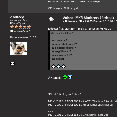
Ex: Mondeo 2011. MK4 Turnier Tit-S 163ps
Off: Insignia 2019 st. gsi
Zsolteey
Válasz: MK5 Általános kérdések
Adminisztrátor
«
Új hozzászólás #3075 Dátum:
2018.07.10
Fórumfüggő
Idézetet írta: Llort Eht - 2018.07.10 kedd, 09:42:20
Nem elérhető
Mit cserélnek Laci?
Hozzászólások: 8152
- a kormányt?
- a műszerfalborítást?
- a b oszlop kárpitot?
- a rezgőlámpát?
- a klímavezérlőt?
- az ajtókat?
Az autót
"If it ain't broke, don't fix it."
MKIV 2011 2.2 TDCI 200 Le AWF21 Titanium-S kombi, al
MKIII 2006 2.2 TDCI 155 Le Ghia kombi, alias Moncsi
múlt:
MKIII 2001 2.0 TDDI 115 Le Ghia kombi, alias Jógi