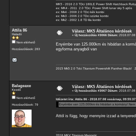
MK5 - 2016 2.0 TDci 180LE Power Shift Hatchback Rub
ex: MK4 - 2011 2.0 TDci Power Shift lunar sky 5 ajtós
ex: Mk4 - 2008 2.0 TDci kék kombi
ex: Mk3 - 2006 2.0 TDci szürke kombi
ex: Mk2 - 2002 1.8 TD lila kombi
Attila 86
Válasz: MK5 Általános kérdések
Haladó
«
Új hozzászólás #3066 Dátum:
2018.07.08 
Nem elérhető
Enyémbe van 125.000km és hibátlan a kormá
egyforma anyagból van
Hozzászólások: 283
2015 Mk5 2.0 Tdci Titanium Powershift Panther Black!
Balageaxe
Válasz: MK5 Általános kérdések
Kezdő
«
Új hozzászólás #3067 Dátum:
2018.07.08 
Nem elérhető
Idézetet írta: Attila 86 - 2018.07.08 vasárnap, 09:55:37
Enyémbe van 125.000km és hibátlan a kormány! Nem 
Hozzászólások: 79
Attól is függ, hogy mennyire izzad a tenyere
2018 MKV Titanium Magnetic