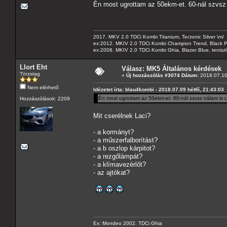
Én most ugrottam az 50ekm-et. 60-nál szvsz 
2017. MKV 2.0 TDCi Kombi Titanium, Tectonic Silver \m/
ex:2012. MKIV 2.0 TDCi Kombi Champion Trend, Black Pa
ex:2008. MKIV 2.0 TDCi Kombi Ghia, Blazer Blue, tenis
Llort Eht
Válasz: MK5 Általános kérdések
Törzstag
«
Új hozzászólás #3074 Dátum:
2018.07.10
Nem elérhető
Idézetet írta: blau4kombi - 2018.07.09 hétfő, 21:43:03
Én most ugrottam az 50ekm-et. 60-nál szvsz nálam is c
Hozzászólások: 2209
Mit cserélnek Laci?
- a kormányt?
- a műszerfalborítást?
- a b oszlop kárpitot?
- a rezgőlámpát?
- a klímavezérlőt?
- az ajtókat?
Ex: Mondeo 2002. TDCi Ghia