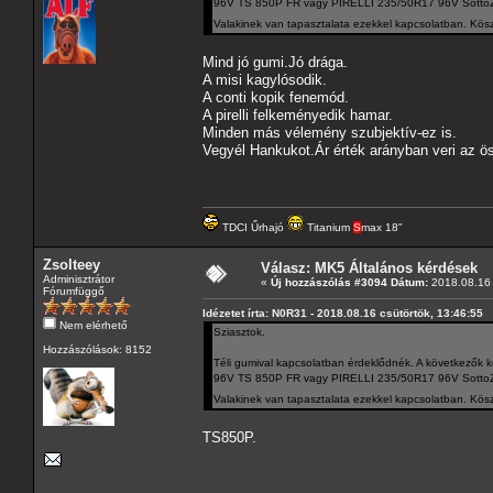
96V TS 850P FR vagy PIRELLI 235/50R17 96V SottoZ
Valakinek van tapasztalata ezekkel kapcsolatban. Kösz
Mind jó gumi.Jó drága.
A misi kagylósodik.
A conti kopik fenemód.
A pirelli felkeményedik hamar.
Minden más vélemény szubjektív-ez is.
Vegyél Hankukot.Ár érték arányban veri az ö
TDCI Űrhajó
Titanium
S
max 18"
Zsolteey
Válasz: MK5 Általános kérdések
Adminisztrátor
«
Új hozzászólás #3094 Dátum:
2018.08.16 
Fórumfüggő
Idézetet írta: N0R31 - 2018.08.16 csütörtök, 13:46:55
Nem elérhető
Sziasztok.
Hozzászólások: 8152
Téli gumival kapcsolatban érdeklődnék. A következ
96V TS 850P FR vagy PIRELLI 235/50R17 96V SottoZ
Valakinek van tapasztalata ezekkel kapcsolatban. Kösz
TS850P.