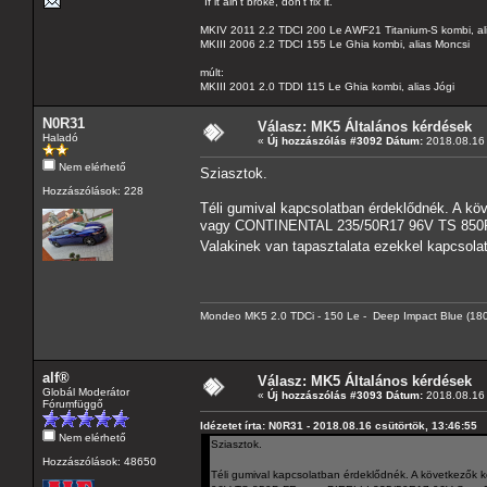
"If it ain't broke, don't fix it."
MKIV 2011 2.2 TDCI 200 Le AWF21 Titanium-S kombi, al
MKIII 2006 2.2 TDCI 155 Le Ghia kombi, alias Moncsi
múlt:
MKIII 2001 2.0 TDDI 115 Le Ghia kombi, alias Jógi
N0R31
Válasz: MK5 Általános kérdések
Haladó
«
Új hozzászólás #3092 Dátum:
2018.08.16 
Nem elérhető
Sziasztok.
Hozzászólások: 228
Téli gumival kapcsolatban érdeklődnék. A k
vagy CONTINENTAL 235/50R17 96V TS 850P 
Valakinek van tapasztalata ezekkel kapcsola
Mondeo MK5 2.0 TDCi - 150 Le - Deep Impact Blue (180
alf®
Válasz: MK5 Általános kérdések
Globál Moderátor
«
Új hozzászólás #3093 Dátum:
2018.08.16 
Fórumfüggő
Idézetet írta: N0R31 - 2018.08.16 csütörtök, 13:46:55
Nem elérhető
Sziasztok.
Hozzászólások: 48650
Téli gumival kapcsolatban érdeklődnék. A következ