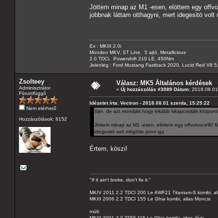
Jöttem minap az M1 -esen, elöttem egy offvo
jobbnak láttam otthagyni, mert idegesitö volt 
Ex : MKIII 2.0i
Mondeo MKV, ST Line, 5 ajtó, Metallicious
2.0 TDCi, Powershift 210 LE, 450Nm
Jelenleg : Ford Mustang Fastback 2020, Lucid Red V8 5
Zsolteey
Válasz: MK5 Általános kérdések
Adminisztrátor
«
Új hozzászólás #3089 Dátum:
2018.08.01 
Fórumfüggő
Idézetet írta: Vectron - 2018.08.01 szerda, 15:25:22
Nem elérhető
Van, de azt mondják hogy inkább kikapcsolják központil
Hozzászólások: 8152
Jöttem minap az M1 -esen, elöttem egy offvolvoce90 fé
idegesitö volt mögötte jönni igy.
Értem, köszi!
"If it ain't broke, don't fix it."
MKIV 2011 2.2 TDCI 200 Le AWF21 Titanium-S kombi, al
MKIII 2006 2.2 TDCI 155 Le Ghia kombi, alias Moncsi
múlt:
MKIII 2001 2.0 TDDI 115 Le Ghia kombi, alias Jógi