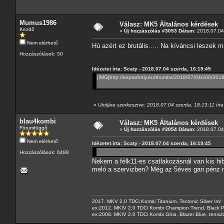
Mumus1986
Válasz: MK5 Általános kérdések
Kezdő
«
Új hozzászólás #3053 Dátum:
2018.07.04 
Nem elérhető
Hú azért ez brutális..... Na kíváncsi leszek 
Hozzászólások: 50
Idézetet írta: Scaty - 2018.07.04 szerda, 16:19:45
[IMG]http://keptarhely.eu/thumbs/2018/07/04/v00/201
«
Utoljára szerkesztve: 2018.07.04 szerda, 18:13:11 írta
blau4kombi
Válasz: MK5 Általános kérdések
Fórumfüggő
«
Új hozzászólás #3054 Dátum:
2018.07.04 
Nem elérhető
Idézetet írta: Scaty - 2018.07.04 szerda, 16:19:45
Hozzászólások: 6488
Nekem a félk11-es csatlakozásnál van kis hib
meló a szervizben? Még az 5éves gari pénz m
2017. MKV 2.0 TDCi Kombi Titanium, Tectonic Silver \m/
ex:2012. MKIV 2.0 TDCi Kombi Champion Trend, Black Pa
ex:2008. MKIV 2.0 TDCi Kombi Ghia, Blazer Blue, tenis