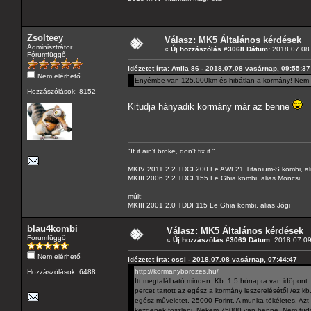
Zsolteey
Válasz: MK5 Általános kérdések
Adminisztrátor
«
Új hozzászólás #3068 Dátum:
2018.07.08 
Fórumfüggő
Idézetet írta: Attila 86 - 2018.07.08 vasárnap, 09:55:37
Nem elérhető
Enyémbe van 125.000km és hibátlan a kormány! Nem 
Hozzászólások: 8152
Kitudja hányadik kormány már az benne
"If it ain't broke, don't fix it."
MKIV 2011 2.2 TDCI 200 Le AWF21 Titanium-S kombi, al
MKIII 2006 2.2 TDCI 155 Le Ghia kombi, alias Moncsi
múlt:
MKIII 2001 2.0 TDDI 115 Le Ghia kombi, alias Jógi
blau4kombi
Válasz: MK5 Általános kérdések
Fórumfüggő
«
Új hozzászólás #3069 Dátum:
2018.07.09 
Nem elérhető
Idézetet írta: cssl - 2018.07.08 vasárnap, 07:44:47
http://kormanyborozes.hu/
Hozzászólások: 6488
Itt megtalálható minden. Kb. 1,5 hónapra van időpont.
percet tartott az egész a kormány leszerelésétől /ez kb.
egész műveletet. 25000 Forint. A munka tökéletes. Azt
kezdenek foszlani. Nekem 75000 van benne. Nem tudom 