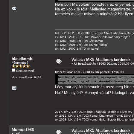
Nem bőr! Ma voltam bőröztetni az enyémet, ot
Na ez kopik le róla. Mellesleg megemlítette,
termelés mellett milyen a minőség? Hát ilyen
MK5 - 2016 2.0 TDci 180LE Power Shift Hatchback Rub
ex: MK4 - 2011 2.0 TDci Power Shift lunar sky 5 ajtós
ex: Mk4 - 2008 2.0 TDci kék kombi
ex: Mk3 - 2006 2.0 TDci szürke kombi
ex: Mk2 - 2002 1.8 TD lila kombi
blau4kombi
Válasz: MK5 Általános kérdések
Fórumfüggő
«
Új hozzászólás #3063 Dátum:
2018.07.06 
Nem elérhető
Idézetet írta: cssl - 2018.07.06 péntek, 17:33:31
Nem bőr! Ma voltam bőröztetni az enyémet, ott mondta a
Hozzászólások: 6488
megemlítette, hogy a kormánykerekeket Romániában gyár
Légy már oly' klubtársunk és oszd meg bitte 
Hol? Mennyiért? Mennyit vártál? Elédegett va
2017. MKV 2.0 TDCi Kombi Titanium, Tectonic Silver \m/
ex:2012. MKIV 2.0 TDCi Kombi Champion Trend, Black Pa
ex:2008. MKIV 2.0 TDCi Kombi Ghia, Blazer Blue, tenis
Mumus1986
Válasz: MK5 Általános kérdések
Kezdő