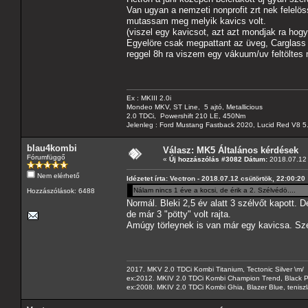
Van ugyan a nemzeti nonprofit zrt nek felelös
mutassam meg melyik kavics volt.
(viszel egy kavicsot, azt azt mondjak ra hog
Egyelöre csak megpattant az üveg, Carglass Bu
reggel 8h ra viszem egy vákuum/uv feltöltes 
Ex : MKIII 2.0i
Mondeo MKV, ST Line, 5 ajtó, Metallicious
2.0 TDCi, Powershift 210 LE, 450Nm
Jelenleg : Ford Mustang Fastback 2020, Lucid Red V8 5
blau4kombi
Válasz: MK5 Általános kérdések
Fórumfüggő
«
Új hozzászólás #3082 Dátum:
2018.07.12 
Nem elérhető
Idézetet írta: Vectron - 2018.07.12 csütörtök, 22:00:20
Nálam nincs 1 éve a kocsi, de érik a 2. Szélvédö....
Hozzászólások: 6488
Normál. Bleki 2,5 év alatt 3 szélvőt kapott. 
de már 3 "pötty" volt rajta.
Amúgy törleynek is van már egy kavicsa. Sze
2017. MKV 2.0 TDCi Kombi Titanium, Tectonic Silver \m/
ex:2012. MKIV 2.0 TDCi Kombi Champion Trend, Black Pa
ex:2008. MKIV 2.0 TDCi Kombi Ghia, Blazer Blue, tenis