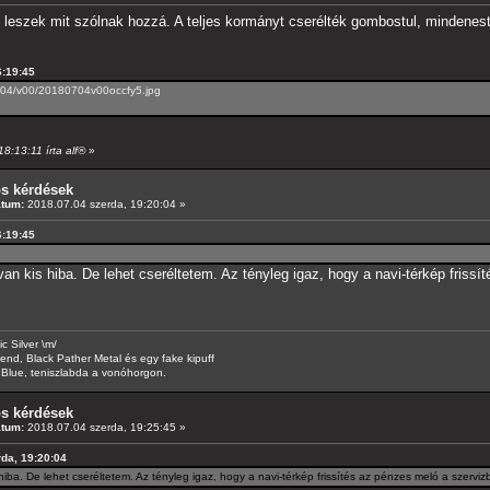
si leszek mit szólnak hozzá. A teljes kormányt cserélték gombostul, mindenes
6:19:45
7/04/v00/20180704v00occfy5.jpg
8:13:11 írta alf®
»
os kérdések
átum:
2018.07.04 szerda, 19:20:04 »
6:19:45
an kis hiba. De lehet cseréltetem. Az tényleg igaz, hogy a navi-térkép friss
 Silver \m/
d, Black Pather Metal és egy fake kipuff
Blue, teniszlabda a vonóhorgon.
os kérdések
átum:
2018.07.04 szerda, 19:25:45 »
rda, 19:20:04
iba. De lehet cseréltetem. Az tényleg igaz, hogy a navi-térkép frissítés az pénzes meló a szervi