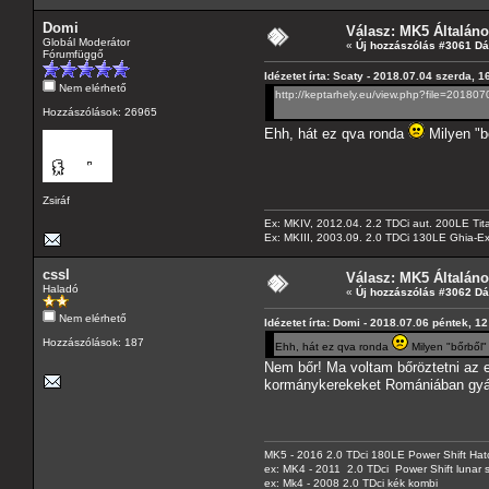
Domi
Válasz: MK5 Általán
Globál Moderátor
«
Új hozzászólás #3061 Dá
Fórumfüggő
Idézetet írta: Scaty - 2018.07.04 szerda, 1
Nem elérhető
http://keptarhely.eu/view.php?file=20180
Hozzászólások: 26965
Ehh, hát ez qva ronda
Milyen "b
Zsiráf
Ex: MKIV, 2012.04. 2.2 TDCi aut. 200LE Tit
Ex: MKIII, 2003.09. 2.0 TDCi 130LE Ghia-Ex
cssl
Válasz: MK5 Általán
Haladó
«
Új hozzászólás #3062 Dá
Nem elérhető
Idézetet írta: Domi - 2018.07.06 péntek, 1
Hozzászólások: 187
Ehh, hát ez qva ronda
Milyen "bőrből"
Nem bőr! Ma voltam bőröztetni az e
kormánykerekeket Romániában gyártj
MK5 - 2016 2.0 TDci 180LE Power Shift Ha
ex: MK4 - 2011 2.0 TDci Power Shift lunar s
ex: Mk4 - 2008 2.0 TDci kék kombi