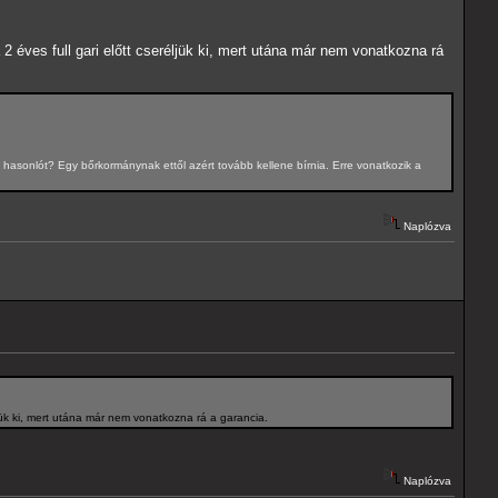
2 éves full gari előtt cseréljük ki, mert utána már nem vonatkozna rá
 hasonlót? Egy bőrkormánynak ettől azért tovább kellene bírnia. Erre vonatkozik a
Naplózva
ljük ki, mert utána már nem vonatkozna rá a garancia.
Naplózva