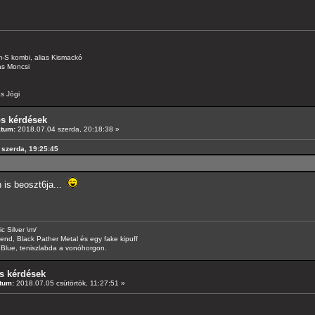
-S kombi, alias Kismackó
as Moncsi
s Jógi
os kérdések
átum:
2018.07.04 szerda, 20:18:38 »
 szerda, 19:25:45
 is beoszt6ja...
 Silver \m/
d, Black Pather Metal és egy fake kipuff
Blue, teniszlabda a vonóhorgon.
s kérdések
tum:
2018.07.05 csütörtök, 11:27:51 »