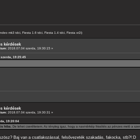
o mk3 tdci, Fiesta 1.6 tdci, Fiesta 1.4 tdci, Fiesta xr2i)
os kérdések
átum:
2018.07.04 szerda, 19:30:15 »
 szerda, 19:25:45
os kérdések
átum:
2018.07.04 szerda, 19:30:31 »
rda, 19:20:04
is hiba.
De lehet cseréltetem. Az tényleg igaz, hogy a navi-térkép frissítés az pénzes meló a sze
 szösz? Baj van a csatlakozással, felsővezeték szakadás, fakocka, stb?!:D