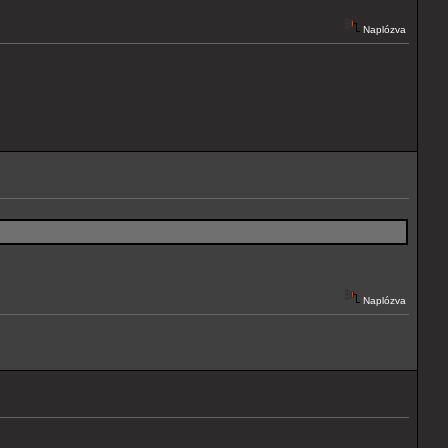
Naplózva
Naplózva