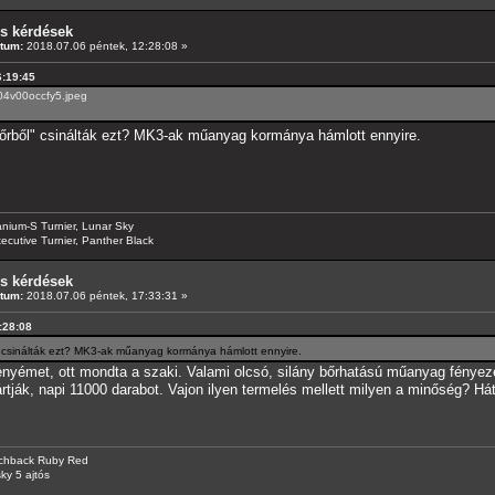
os kérdések
tum:
2018.07.06 péntek, 12:28:08 »
6:19:45
704v00occfy5.jpeg
őrből" csinálták ezt? MK3-ak műanyag kormánya hámlott ennyire.
anium-S Turnier, Lunar Sky
ecutive Turnier, Panther Black
os kérdések
tum:
2018.07.06 péntek, 17:33:31 »
2:28:08
 csinálták ezt? MK3-ak műanyag kormánya hámlott ennyire.
nyémet, ott mondta a szaki. Valami olcsó, silány bőrhatású műanyag fényezett
ák, napi 11000 darabot. Vajon ilyen termelés mellett milyen a minőség? Hát 
tchback Ruby Red
ky 5 ajtós