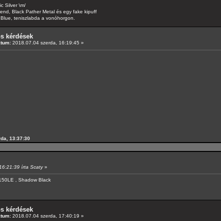
 Silver \m/
d, Black Pather Metal és egy fake kipuff
Blue, teniszlabda a vonóhorgon.
os kérdések
átum:
2018.07.04 szerda, 16:19:45 »
rda, 13:37:30
16:21:39 írta Scaty
»
150LE , Shadow Black
os kérdések
átum:
2018.07.04 szerda, 17:40:19 »