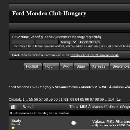
Ford Mondeo Club Hungary
Üdvözlünk,
Vendég
. Kérlek
jelentkezz be
vagy
regisztrálj
.
Jelentkezz be a felhasználóneveddel, jelszavaddal és add meg a munkamenet hoss
Hírek
: Keress minket a Facebook-on is! =>
www.facebook.com/fordmondeoclub
Főoldal
Forum
Wiki
Súgó
Keresés
Bejelentke
Ford Mondeo Club Hungary
>
Szakmai fórum
>
Mondeo V.
>
MK5 Általános kér
Oldalak:
1
...
55
56
57
58
59
60
61
[
62
]
63
64
65
66
67
68
69
...
114
Le
Szerző
Téma: MK5 Általános kérdések (Megt
0 Felhasználó és 20 vendég van a témában
Scaty
Válasz: MK5 Általán
Kezdő
«
Új hozzászólás #3050 D