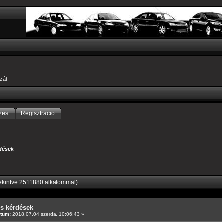
zát
zés
Regisztráció
dések
ekintve 2511880 alkalommal)
os kérdések
átum:
2018.07.04 szerda, 10:06:43 »