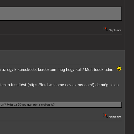
Naplózva
Én az egyik kereskedőt kérdeztem meg hogy kell? Mert tudok adni…
i a frissítést (
https://ford.welcome.naviextras.com/
) de még nincs
zben? Még az 5éves gari pénz mellett is?
Naplózva