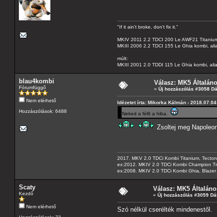
"If it ain't broke, don't fix it."
MKIV 2011 2.2 TDCI 200 Le AWF21 Titanium
MKIII 2006 2.2 TDCI 155 Le Ghia kombi, ali
múlt:
MKIII 2001 2.0 TDDI 115 Le Ghia kombi, alia
blau4kombi
Válasz: MK5 Általán
Fórumfüggő
«
Új hozzászólás #3058 D
Nem elérhető
Idézetet írta: Mikorka Kálmán - 2018.07.04
Hozzászólások: 6488
Neked a fél6 a hiba.
Zsoltej meg Napoleon
2017. MKV 2.0 TDCi Kombi Titanium, Tectonic
ex:2012. MKIV 2.0 TDCi Kombi Champion Tren
ex:2008. MKIV 2.0 TDCi Kombi Ghia, Blazer 
Scaty
Válasz: MK5 Általáno
Kezdő
«
Új hozzászólás #3059 Dá
Nem elérhető
Szó nélkül cserélték mindenestől.