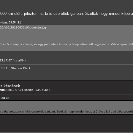
00 km előtt, jeleztem is, ki is cserélték gariban. Szóltak hogy mindenképp a 
ombat, 09:54:31
06/30/v00/20180630v00oqom1o.jpg
 év 5 hónapos a kocsi) és egy pár hete a kormány teteje elkezdett ragyásodni. Valaki tapasztalt
15:17:47 írta alf®
»
150LE , Shadow Black
os kérdések
átum:
2018.07.04 szerda, 13:37:30 »
0:06:43
lőtt, jeleztem is, ki is cserélték gariban. Szóltak hogy mindenképp a 2 éves full gari előtt cseré