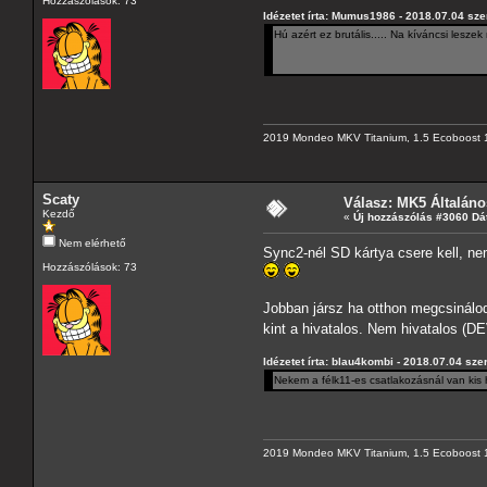
Hozzászólások: 73
Idézetet írta: Mumus1986 - 2018.07.04 sze
Hú azért ez brutális..... Na kíváncsi lesze
2019 Mondeo MKV Titanium, 1.5 Ecoboost 
Scaty
Válasz: MK5 Általáno
Kezdő
«
Új hozzászólás #3060 Dá
Nem elérhető
Sync2-nél SD kártya csere kell, n
Hozzászólások: 73
Jobban jársz ha otthon megcsinálod
kint a hivatalos. Nem hivatalos (D
Idézetet írta: blau4kombi - 2018.07.04 sze
Nekem a félk11-es csatlakozásnál van kis h
2019 Mondeo MKV Titanium, 1.5 Ecoboost 