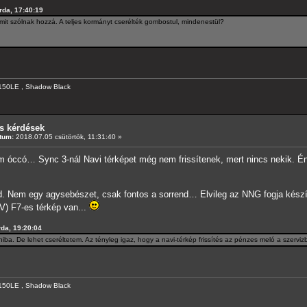
rda, 17:40:19
k mit szólnak hozzá. A teljes kormányt cserélték gombostul, mindenestül?
150LE , Shadow Black
s kérdések
tum:
2018.07.05 csütörtök, 11:31:40 »
em óccó… Sync 3-nál Navi térképet még nem frissítenek, mert nincs nekik. 
. Nem egy agysebészet, csak fontos a sorrend… Elvileg az NNG fogja készíten
EV) F7-es térkép van...
rda, 19:20:04
iba. De lehet cseréltetem. Az tényleg igaz, hogy a navi-térkép frissítés az pénzes meló a szervi
150LE , Shadow Black