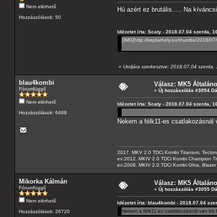
Nem elérhető
Hú azért ez brutális..... Na kívánc
Hozzászólások: 50
Idézetet írta: Scaty - 2018.07.04 szerda, 1
[IMG]http://keptarhely.eu/thumbs/2018/0
«
Utoljára szerkesztve: 2018.07.04 szerda, 1
blau4kombi
Válasz: MK5 Általán
Fórumfüggő
«
Új hozzászólás #3054 D
Nem elérhető
Idézetet írta: Scaty - 2018.07.04 szerda, 1
Hozzászólások: 6488
Nekem a félk11-es csatlakozásnál v
2017. MKV 2.0 TDCi Kombi Titanium, Tectonic
ex:2012. MKIV 2.0 TDCi Kombi Champion Tren
ex:2008. MKIV 2.0 TDCi Kombi Ghia, Blazer 
Mikorka Kálmán
Válasz: MK5 Általán
Fórumfüggő
«
Új hozzászólás #3055 D
Nem elérhető
Idézetet írta: blau4kombi - 2018.07.04 sze
Nekem a félk11-es csatlakozásnál van kis h
Hozzászólások: 26720