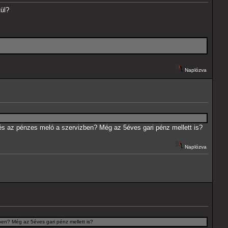
tül?
Naplózva
ítés az pénzes meló a szervizben? Még az 5éves gari pénz mellett is?
Naplózva
zben? Még az 5éves gari pénz mellett is?