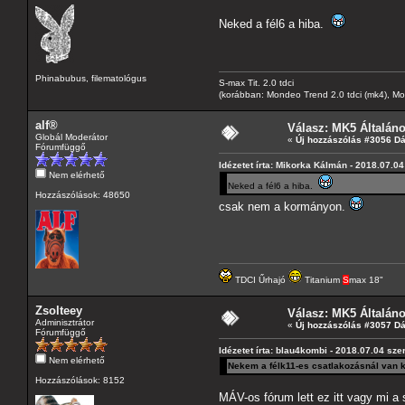
Neked a fél6 a hiba.
Phinabubus, filematológus
S-max Tit. 2.0 tdci
(korábban: Mondeo Trend 2.0 tdci (mk4), Monde
alf®
Válasz: MK5 Általán
Globál Moderátor
«
Új hozzászólás #3056 D
Fórumfüggő
Idézetet írta: Mikorka Kálmán - 2018.07.04
Nem elérhető
Neked a fél6 a hiba.
Hozzászólások: 48650
csak nem a kormányon.
TDCI Űrhajó
Titanium
S
max 18"
Zsolteey
Válasz: MK5 Általán
Adminisztrátor
«
Új hozzászólás #3057 D
Fórumfüggő
Idézetet írta: blau4kombi - 2018.07.04 sze
Nem elérhető
Nekem a félk11-es csatlakozásnál van k
Hozzászólások: 8152
MÁV-os fórum lett ez itt vagy mi a