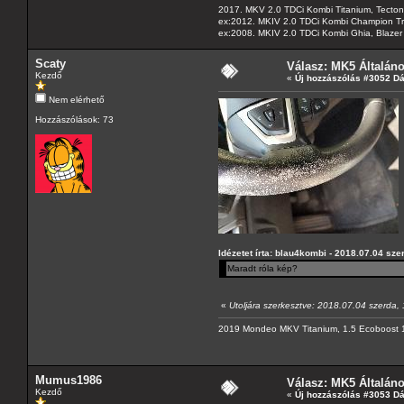
2017. MKV 2.0 TDCi Kombi Titanium, Tectonic
ex:2012. MKIV 2.0 TDCi Kombi Champion Tren
ex:2008. MKIV 2.0 TDCi Kombi Ghia, Blazer 
Scaty
Válasz: MK5 Általán
Kezdő
«
Új hozzászólás #3052 D
Nem elérhető
Hozzászólások: 73
Idézetet írta: blau4kombi - 2018.07.04 sze
Maradt róla kép?
«
Utoljára szerkesztve: 2018.07.04 szerda, 
2019 Mondeo MKV Titanium, 1.5 Ecoboost 
Mumus1986
Válasz: MK5 Általán
Kezdő
«
Új hozzászólás #3053 D