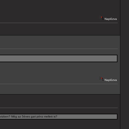
Naplózva
Naplózva
rvizben? Még az 5éves gari pénz mellett is?