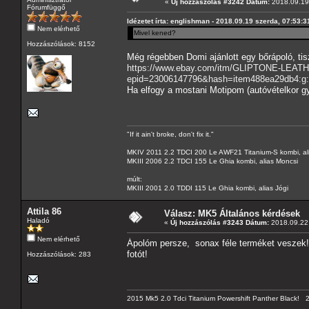
«
Új hozzászólás #3242 Dátum:
2018.09.19 
Fórumfüggő
Idézetet írta: englishman - 2018.09.19 szerda, 07:53:3
Nem elérhető
Mivel kened?
Hozzászólások: 8152
Még régebben Domi ajánlott egy bőrápoló, tisz
https://www.ebay.com/itm/GLIPTONE-L
epid=23006147796&hash=item488ea29db4
Ha elfogy a mostani Motipom (autóvételkor gy
"If it ain't broke, don't fix it."
MKIV 2011 2.2 TDCI 200 Le AWF21 Titanium-S kombi, al
MKIII 2006 2.2 TDCI 155 Le Ghia kombi, alias Moncsi
múlt:
MKIII 2001 2.0 TDDI 115 Le Ghia kombi, alias Jógi
Attila 86
Válasz: MK5 Általános kérdések
Haladó
«
Új hozzászólás #3243 Dátum:
2018.09.22 
Nem elérhető
Ápolóm persze, sonax féle terméket veszek! 
fotót!
Hozzászólások: 283
2015 Mk5 2.0 Tdci Titanium Powershift Panther Black!