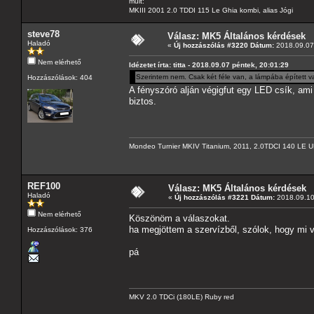
múlt:
MKIII 2001 2.0 TDDI 115 Le Ghia kombi, alias Jógi
steve78
Válasz: MK5 Általános kérdések
Haladó
«
Új hozzászólás #3220 Dátum:
2018.09.07 
Nem elérhető
Idézetet írta: titta - 2018.09.07 péntek, 20:01:29
Szerintem nem. Csak két féle van, a lámpába épített 
Hozzászólások: 404
A fényszóró alján végigfut egy LED csík, ami 
biztos.
Mondeo Turnier MKIV Titanium, 2011, 2.0TDCI 140 LE U
REF100
Válasz: MK5 Általános kérdések
Haladó
«
Új hozzászólás #3221 Dátum:
2018.09.10 
Nem elérhető
Köszönöm a válaszokat.
ha megjöttem a szervízből, szólok, hogy mi v
Hozzászólások: 376
pá
MKV 2.0 TDCi (180LE) Ruby red