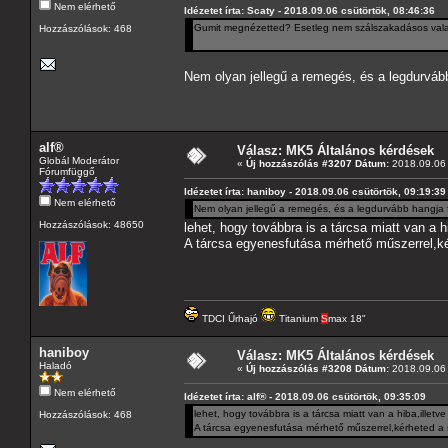
Nem elérhető
Idézetet írta: Scaty - 2018.09.06 csütörtök, 08:46:36
Gumit megnézetted? Esetleg nem szálszakadásos val
Hozzászólások: 468
Nem olyan jellegű a remegés, és a legdurváb
alf®
Válasz: MK5 Általános kérdések
Globál Moderátor
«
Új hozzászólás #3207 Dátum:
2018.09.06 
Fórumfüggő
Idézetet írta: haniboy - 2018.09.06 csütörtök, 09:19:39
Nem elérhető
Nem olyan jellegű a remegés, és a legdurvább hangja
Hozzászólások: 48650
lehet, hogy továbbra is a tárcsa miatt van a h
A tárcsa egyenesfutása mérhető műszerrel,kér
TDCI Űrhajó
Titanium
S
max 18"
haniboy
Válasz: MK5 Általános kérdések
Haladó
«
Új hozzászólás #3208 Dátum:
2018.09.06 
Nem elérhető
Idézetet írta: alf® - 2018.09.06 csütörtök, 09:35:09
lehet, hogy továbbra is a tárcsa miatt van a hiba,illetv
Hozzászólások: 468
A tárcsa egyenesfutása mérhető műszerrel,kérheted a s