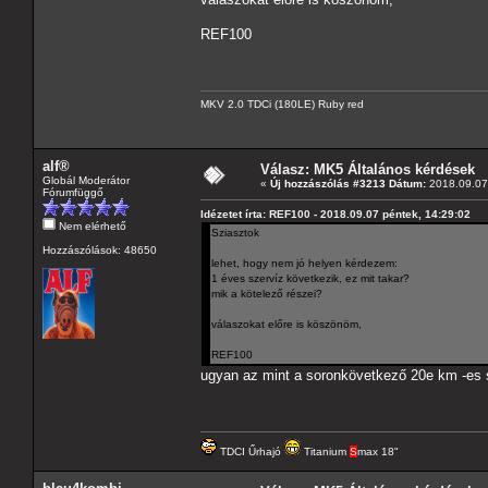
REF100
MKV 2.0 TDCi (180LE) Ruby red
alf®
Válasz: MK5 Általános kérdések
Globál Moderátor
«
Új hozzászólás #3213 Dátum:
2018.09.07 
Fórumfüggő
Idézetet írta: REF100 - 2018.09.07 péntek, 14:29:02
Nem elérhető
Sziasztok
Hozzászólások: 48650
lehet, hogy nem jó helyen kérdezem:
1 éves szervíz következik, ez mit takar?
mik a kötelező részei?
válaszokat előre is köszönöm,
REF100
ugyan az mint a soronkövetkező 20e km -es 
TDCI Űrhajó
Titanium
S
max 18"