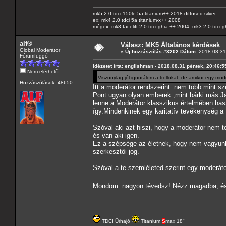
mk5 2.0 tdci 150le 5a titanium++ 2018 diffused silver
ex: mk4 2.0 tdci 5a titanium-x++ 2008
mégex: mk3 facelift 2.0 tdci ghia ++ 2004, mk3 2.0 tdci 
alf®
Válasz: MK5 Általános kérdések
Globál Moderátor
«
Új hozzászólás #3202 Dátum:
2018.08.31 
Fórumfüggő
Idézetet írta: englishman - 2018.08.31 péntek, 20:46:5
Nem elérhető
Viszonylag jól ignorálom a trollokat, de amikor egy mo
Hozzászólások: 48650
Itt a moderátor rendszerint nem több mint sz
Pont ugyan olyan emberek ,mint bárki más.Ja
lenne a Moderátor klasszikus értelmében has
így.Mindenkinek egy karitatív tevékenység a 
Szóval aki azt hiszi, hogy a moderátor nem 
és van aki igen.
Ez a szépsége az életnek, hogy nem vagyunk
szerkesztői jog.
Szóval a te szemléleted szerint egy moderáto
Mondom: nagyon tévedsz! Nézz magadba, és g
TDCI Űrhajó
Titanium
S
max 18"