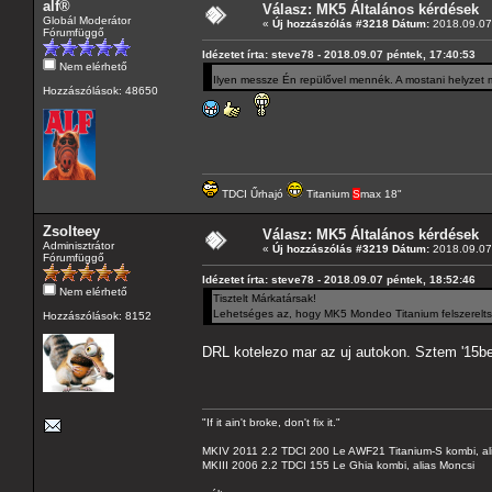
alf®
Válasz: MK5 Általános kérdések
Globál Moderátor
«
Új hozzászólás #3218 Dátum:
2018.09.07 
Fórumfüggő
Idézetet írta: steve78 - 2018.09.07 péntek, 17:40:53
Nem elérhető
Ilyen messze Én repülővel mennék. A mostani helyzet
Hozzászólások: 48650
TDCI Űrhajó
Titanium
S
max 18"
Zsolteey
Válasz: MK5 Általános kérdések
Adminisztrátor
«
Új hozzászólás #3219 Dátum:
2018.09.07 
Fórumfüggő
Idézetet írta: steve78 - 2018.09.07 péntek, 18:52:46
Nem elérhető
Tisztelt Márkatársak!
Lehetséges az, hogy MK5 Mondeo Titanium felszereltsé
Hozzászólások: 8152
DRL kotelezo mar az uj autokon. Sztem '15be
"If it ain't broke, don't fix it."
MKIV 2011 2.2 TDCI 200 Le AWF21 Titanium-S kombi, al
MKIII 2006 2.2 TDCI 155 Le Ghia kombi, alias Moncsi