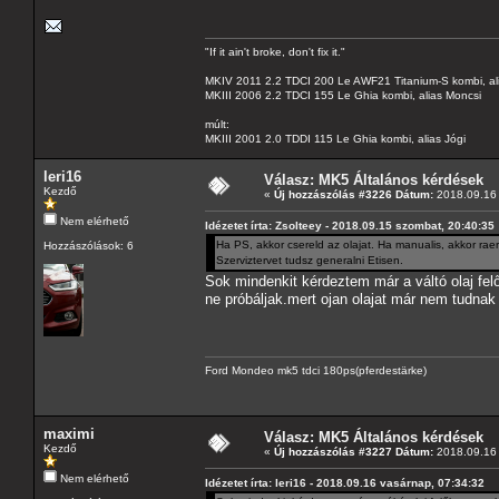
"If it ain't broke, don't fix it."
MKIV 2011 2.2 TDCI 200 Le AWF21 Titanium-S kombi, al
MKIII 2006 2.2 TDCI 155 Le Ghia kombi, alias Moncsi
múlt:
MKIII 2001 2.0 TDDI 115 Le Ghia kombi, alias Jógi
leri16
Válasz: MK5 Általános kérdések
Kezdő
«
Új hozzászólás #3226 Dátum:
2018.09.16 
Nem elérhető
Idézetet írta: Zsolteey - 2018.09.15 szombat, 20:40:35
Ha PS, akkor csereld az olajat. Ha manualis, akkor rae
Hozzászólások: 6
Szerviztervet tudsz generalni Etisen.
Sok mindenkit kérdeztem már a váltó olaj fe
ne próbáljak.mert ojan olajat már nem tudnak 
Ford Mondeo mk5 tdci 180ps(pferdestärke)
maximi
Válasz: MK5 Általános kérdések
Kezdő
«
Új hozzászólás #3227 Dátum:
2018.09.16 
Nem elérhető
Idézetet írta: leri16 - 2018.09.16 vasárnap, 07:34:32