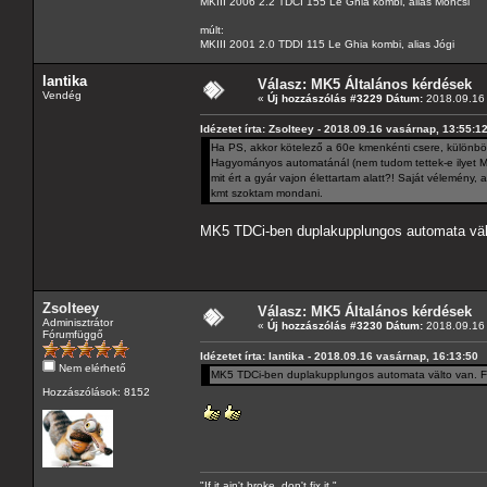
MKIII 2006 2.2 TDCI 155 Le Ghia kombi, alias Moncsi
múlt:
MKIII 2001 2.0 TDDI 115 Le Ghia kombi, alias Jógi
lantika
Válasz: MK5 Általános kérdések
Vendég
«
Új hozzászólás #3229 Dátum:
2018.09.16 
Idézetet írta: Zsolteey - 2018.09.16 vasárnap, 13:55:1
Ha PS, akkor kötelező a 60e kmenkénti csere, különbö
Hagyományos automatánál (nem tudom tettek-e ilyet MK
mit ért a gyár vajon élettartam alatt?! Saját vélemény, a
kmt szoktam mondani.
MK5 TDCi-ben duplakupplungos automata vält
Zsolteey
Válasz: MK5 Általános kérdések
Adminisztrátor
«
Új hozzászólás #3230 Dátum:
2018.09.16 
Fórumfüggő
Idézetet írta: lantika - 2018.09.16 vasárnap, 16:13:50
Nem elérhető
MK5 TDCi-ben duplakupplungos automata välto van. Fo
Hozzászólások: 8152
"If it ain't broke, don't fix it."