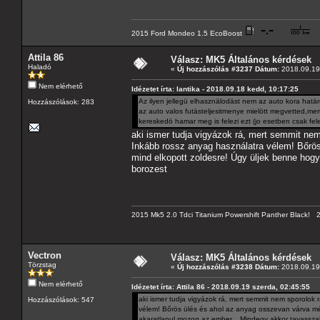
2015 Ford Mondeo 1.5 EcoBoost
Attila 86
Válasz: MK5 Általános kérdések
Haladó
«
Új hozzászólás #3237 Dátum:
2018.09.19 
Nem elérhető
Idézetet írta: lantika - 2018.09.18 kedd, 10:17:25
Az ilyen jellegü elhasznälodäst nem az auto kora hatä
Hozzászólások: 283
az auto valos futästeljesitmenye mielött megvetted,m
kereskedö hamar meg is felezi ezt (jo esetben csak fele
aki ismer tudja vigyázok rá, mert semmit nem 
Inkább rossz anyag használatra vélem! Bőrös
mind elkopott zoldesre! Úgy üljek benne hog
borozest
2015 Mk5 2.0 Tdci Titanium Powershift Panther Black!
Vectron
Válasz: MK5 Általános kérdések
Törzstag
«
Új hozzászólás #3238 Dátum:
2018.09.19 
Nem elérhető
Idézetet írta: Attila 86 - 2018.09.19 szerda, 02:45:55
aki ismer tudja vigyázok rá, mert semmit nem sporolok r
Hozzászólások: 547
vélem! Bőrös ülés és ahol az anyag osszevan várva mé
akaratlanul mozog az ember... Mindegy akkor tavassza