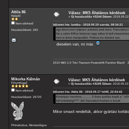
Attila 86
Válasz: MK5 Általános kérdések
Haladó
«
Új hozzászólás #3244 Dátum:
2018.09.22 
Nem elérhető
Idézetet írta: lantika - 2018.09.19 szerda, 08:34:21
ugy lätom,nem teljesen ertetted amit irtam. Franciäktol
Hozzászólások: 283
Ha a valos KM-re kiväncsi vagy akkor ki kell olvasni/ol
nem is lehet manipulälni. Felteve,ha dizeled van.
dieselem van, mi más
2015 Mk5 2.0 Tdci Titanium Powershift Panther Black!
Mikorka Kálmán
Válasz: MK5 Általános kérdések
Fórumfüggő
«
Új hozzászólás #3245 Dátum:
2018.09.23 
Nem elérhető
Idézetet írta: Attila 86 - 2018.09.17 hétfő, 22:04:42
Komolyan mondom........... 3 éves autóba kopik a " bőr
Hozzászólások: 26720
full önköltségi??? Jah franciabol hoztam a kocsit
Mikor smaxit rendeltük, akkor gyártási korlá
Phinabubus, filematológus