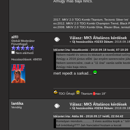
Amúgy más baja nincs.
2017. MKV 2.0 TDCi Kombi Titanium, Tectonic Silver \m/
ex:2012. MKIV 2.0 TDCi Kombi Champion Trend, Black Pa
ex:2008. MKIV 2.0 TDCi Kombi Ghia, Blazer Blue, tenis
alf®
Válasz: MK5 Általános kérdések
Globál Moderátor
«
Új hozzászólás #3233 Dátum:
2018.09.18
Fórumfüggő
Idézetet írta: blau4kombi - 2018.09.18 kedd, 07:10:20
Nem elérhető
Nekem másfél év sincs és kilukadt a vezetőoldali szőn
Amúgy a 2016 június előtti (az enyém szerencsére júliu
Hozzászólások: 48650
Nekem szerencsére, csak a "11 órai" varrás széle kezde
Amúgy más baja nincs.
mert repedt a sarkad...
TDCI Űrhajó
Titanium
S
max 18"
lantika
Válasz: MK5 Általános kérdések
Vendég
«
Új hozzászólás #3234 Dátum:
2018.09.18
Idézetet írta: Attila 86 - 2018.09.17 hétfő, 22:04:42
Komolyan mondom........... 3 éves autóba kopik a " bőr
full önköltségi??? Jah franciabol hoztam a kocsit