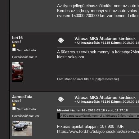
Az ilyen jellegü elhasznälodäst nem az auto 
Kerdes az is,hogy mennyi volt az auto valos 
evesen 150000-200000 km van benne. Lelkes a
leri16
Válasz: MK5 Általános kérdések
Kezdő
«
Új hozzászólás #3235 Dátum:
2018.09.18
Nem elérhető
A 60ezres szervíznek mennyi a költsége?Mert
kicsit sokallom.
Hozzászólások: 6
Ford Mondeo mk5 tdci 180ps(pferdestärke)
JamesTata
Válasz: MK5 Általános kérdések
Kezdő
«
Új hozzászólás #3236 Dátum:
2018.09.18
Nem elérhető
Idézetet írta: leri16 - 2018.09.18 kedd, 11:27:18
A 60ezres szervíznek mennyi a költsége?Mert nekem péc
Hozzászólások: 35
Fixáras ajánlat alapján 107.900 HUF.
https://www.ford.hu/tulajdonosoknak/szerviz-