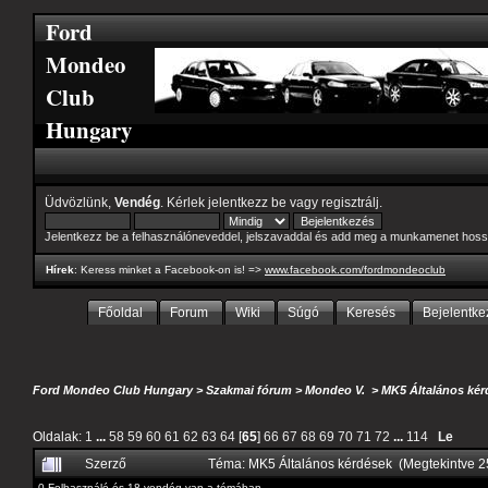
Ford
Mondeo
Club
Hungary
Üdvözlünk,
Vendég
. Kérlek
jelentkezz be
vagy
regisztrálj
.
Jelentkezz be a felhasználóneveddel, jelszavaddal és add meg a munkamenet hoss
Hírek
: Keress minket a Facebook-on is! =>
www.facebook.com/fordmondeoclub
Főoldal
Forum
Wiki
Súgó
Keresés
Bejelentke
Ford Mondeo Club Hungary
>
Szakmai fórum
>
Mondeo V.
>
MK5 Általános kér
Oldalak:
1
...
58
59
60
61
62
63
64
[
65
]
66
67
68
69
70
71
72
...
114
Le
Szerző
Téma: MK5 Általános kérdések (Megtekintve 
0 Felhasználó és 18 vendég van a témában