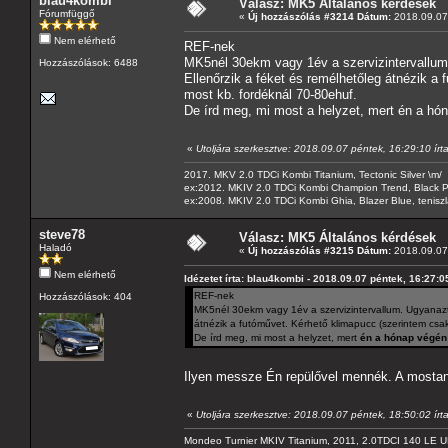
blau4kombi
Válasz: MK5 Általános kérdések
Fórumfüggő
«
Új hozzászólás #3214 Dátum:
2018.09.07 
Nem elérhető
REF-nek
MK5nél 30ekm vagy 1év a szervizintervallum.
Hozzászólások: 6488
Ellenőrzik a féket és remélhetőleg átnézik a 
most kb. fordéknál 70-80ehuf.
De írd meg, mi most a helyzet, mert én a 
«
Utoljára szerkesztve: 2018.09.07 péntek, 16:29:10 írt
2017. MKV 2.0 TDCi Kombi Titanium, Tectonic Silver \m/
ex:2012. MKIV 2.0 TDCi Kombi Champion Trend, Black Pa
ex:2008. MKIV 2.0 TDCi Kombi Ghia, Blazer Blue, tenis
steve78
Válasz: MK5 Általános kérdések
Haladó
«
Új hozzászólás #3215 Dátum:
2018.09.07 
Nem elérhető
Idézetet írta: blau4kombi - 2018.09.07 péntek, 16:27:0
REF-nek
Hozzászólások: 404
MK5nél 30ekm vagy 1év a szervizintervallum. Ugyanazt 
átnézik a futóművet. Kérhető klimapucc (szerintem csak
De írd meg, mi most a helyzet, mert
én a hónap végé
Ilyen messze Én repülővel mennék. A mostan
«
Utoljára szerkesztve: 2018.09.07 péntek, 18:50:02 írt
Mondeo Turnier MKIV Titanium, 2011, 2.0TDCI 140 LE U