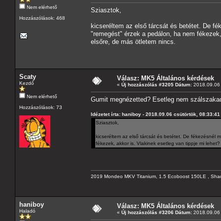
Nem elérhető
Sziasztok,
Hozzászólások: 468
kicseréltem az első tárcsát és betétet. De fé
"remegést" érzek a pedálon, ha nem fékezek, 
elsőre, de más ötletem nincs.
Scaty
Válasz: MK5 Általános kérdések
Kezdő
«
Új hozzászólás #3205 Dátum:
2018.09.06 
Nem elérhető
Gumit megnézetted? Esetleg nem szálszaka
Hozzászólások: 73
Idézetet írta: haniboy - 2018.09.06 csütörtök, 08:33:41
Sziasztok,
kicseréltem az első tárcsát és betétet. De fékezésnél 
fékezek, akkor is. Vlakinek esetleg van tippje mi lehe
2019 Mondeo MKV Titanium, 1.5 Ecoboost 150LE , Sha
haniboy
Válasz: MK5 Általános kérdések
Haladó
«
Új hozzászólás #3206 Dátum:
2018.09.06 