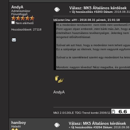
AndyA
Válasz: MK5 Általános kérdések
Adminisztrátor
«
Új hozzászólás #3203 Dátum:
2018.08.31 
Fórumfüggő
Idézetet írta: alf® - 2018.08.31 péntek, 21:01:18
Nem elérhető
Itt a moderátor rendszerint nem több mint szerkesztő.H
Pont ugyan olyan emberek ,mint bárki más.Jah, hogy a
Hozzászólások: 27118
értelmében használatos tevékenységre. Jelenleg nem íg
rengeted időráfordítással.
Szóval aki azt hiszi, hogy a moderátor nem teheti ugy
Ez a szépsége az életnek, hogy nem vagyunk egyformák
Szóval a te szemléleted szerint egy moderátort ha let
Mondom: nagyon tévedsz! Nézz magadba, és gondold á
AndyA
Mk3 2.0/130LE TDCi Trend kombi 2006/11
haniboy
Válasz: MK5 Általános kérdések
Haladó
«
Új hozzászólás #3204 Dátum:
2018.09.06 