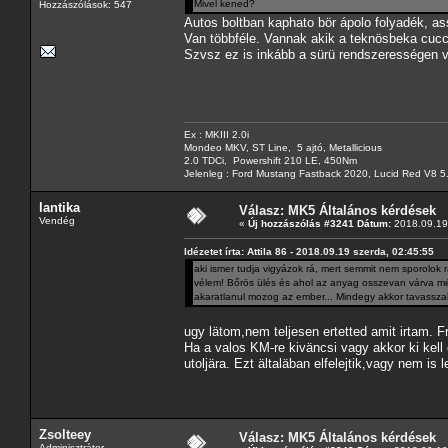
Mivel kened?
Hozzászólások: 547
Autos boltban kaphato bör ápolo folyadék, ass
Van többféle. Vannak akik a teknösbeka cuc
Szvsz ez is inkább a sürü rendszerességen v
Ex : MKIII 2.0i
Mondeo MKV, ST Line, 5 ajtó, Metallicious
2.0 TDCi, Powershift 210 LE, 450Nm
Jelenleg : Ford Mustang Fastback 2020, Lucid Red V8 5
lantika
Válasz: MK5 Általános kérdések
Vendég
«
Új hozzászólás #3241 Dátum:
2018.09.19 
Idézetet írta: Attila 86 - 2018.09.19 szerda, 02:45:55
aki ismer tudja vigyázok rá, mert semmit nem sporolok r
vélem! Bőrös ülés és ahol az anyag osszevan várva mé
akaratlanul mozog az ember... Mindegy akkor tavassza
ugy lätom,nem teljesen ertetted amit irtam. F
Ha a valos KM-re kiväncsi vagy akkor ki kell
utoljära. Ezt ältaläban elfelejtik,vagy nem is 
Zsolteey
Válasz: MK5 Általános kérdések
Adminisztrátor