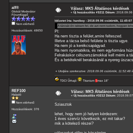
alf®
Válasz: MK5 Általános kérdések
Globál Moderátor
«
Új hozzászólás #3211 Dátum:
2018.09.06 
Fórumfüggő
Idézetet írta: haniboy - 2018.09.06 csütörtök, 11:45:07
Nem elérhető
A tárcsát én raktam fel, de azt nem tudom, hogyan lehet
Hozzászólások: 48650
Pl:
Ha nem tiszta a felület,amire felteszed.
Illetve a tácsa belső felülete is tiszta ugye.
Ha nem jó a kerékcsapágyad.
Ha nem nyomatékra, és nem egyformára húzo
Felrakáskor célszerszámokkal kell mérni a t
És a betéteknél berakásánál a nyereg úszac
«
Utoljára szerkesztve: 2018.09.06 csütörtök, 11:52:48 ír
TDCI Űrhajó
Titanium
S
max 18"
REF100
Válasz: MK5 Általános kérdések
Haladó
«
Új hozzászólás #3212 Dátum:
2018.09.07 
Nem elérhető
Sziasztok
Hozzászólások: 376
lehet, hogy nem jó helyen kérdezem:
1 éves szervíz következik, ez mit takar?
mik a kötelező részei?
válaszokat előre is köszönöm,