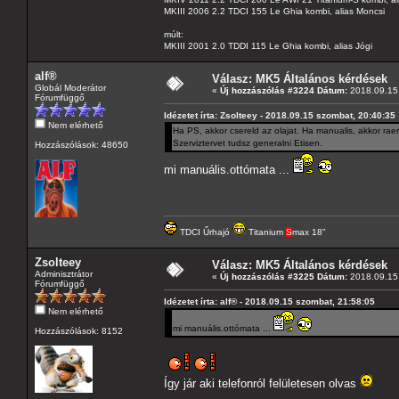
MKIII 2006 2.2 TDCI 155 Le Ghia kombi, alias Moncsi
múlt:
MKIII 2001 2.0 TDDI 115 Le Ghia kombi, alias Jógi
alf®
Válasz: MK5 Általános kérdések
Globál Moderátor
«
Új hozzászólás #3224 Dátum:
2018.09.15 
Fórumfüggő
Idézetet írta: Zsolteey - 2018.09.15 szombat, 20:40:35
Nem elérhető
Ha PS, akkor csereld az olajat. Ha manualis, akkor rae
Szerviztervet tudsz generalni Etisen.
Hozzászólások: 48650
mi manuális.ottómata ...
TDCI Űrhajó
Titanium
S
max 18"
Zsolteey
Válasz: MK5 Általános kérdések
Adminisztrátor
«
Új hozzászólás #3225 Dátum:
2018.09.15 
Fórumfüggő
Idézetet írta: alf® - 2018.09.15 szombat, 21:58:05
Nem elérhető
mi manuális.ottómata ...
Hozzászólások: 8152
Így jár aki telefonról felületesen olvas