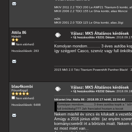
MKIV 2011 2.2 TDCI 200 Le AWF21 Titanium-S kombi, al
MKIII 2006 2.2 TDCI 155 Le Ghia kombi, alias Moncsi
múlt:
MKIII 2001 2.0 TDDI 115 Le Ghia kombi, alias Jógi
Attila 86
Válasz: MK5 Általános kérdések
Haladó
«
Új hozzászólás #3231 Dátum:
2018.09.17 
Nem elérhető
Komolyan mondom........... 3 éves autóba kop
így szégyen! Casco, szerviz vagy full önkölt
Hozzászólások: 283
2015 Mk5 2.0 Tdci Titanium Powershift Panther Black!
blau4kombi
Válasz: MK5 Általános kérdések
Fórumfüggő
«
Új hozzászólás #3232 Dátum:
2018.09.18
Nem elérhető
Idézetet írta: Attila 86 - 2018.09.17 hétfő, 22:04:42
Komolyan mondom........... 3 éves autóba kopik a " bőr
Hozzászólások: 6488
full önköltségi??? Jah franciabol hoztam a kocsit
Nekem másfél év sincs és kilukadt a vezetőo
Amúgy a 2016 június előtti (az enyém szerenc
kormánycseréről írt a bőrözés miatt. Nekem s
ez most miért van...