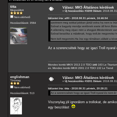
titta
Válasz: MK5 Általános kérdések
Megszállott
«
Új hozzászólás #3200 Dátum:
2018.08.31 
Nem elérhető
Idézetet írta: alf® - 2018.08.31 péntek, 16:46:04
szerintem meg sokkal jobban jártál volna ha nem is írtá
Hozzászólások: 3584
Szóval a bagyoly mondja verébnek esete áll fenn.Biztos
A vélemény meg olyan mint a shegjuk.Mindenkinek van,
Szóval beszólsz a másiknak, hogy troll,de megorrolsz ha
Nem kell megorrolni.Ha írsz egy témában,vállald a köv
Az a szerencsétek hogy az igazi Troll nyaral
Mondeo kombi MKIV 2013 2.0 TDCI
140
163 Le Titaniu
ex. Mondeo kombi MKIII 2001 2.0 TDCI 132 Le Trend
englishman
Válasz: MK5 Általános kérdések
Törzstag
«
Új hozzászólás #3201 Dátum:
2018.08.31 
Nem elérhető
Idézetet írta: titta - 2018.08.31 péntek, 20:28:21
Az a szerencsétek hogy az igazi Troll nyaral és nem ér
Hozzászólások: 513
Viszonylag jól ignorálom a trollokat, de amik
egy beszólást