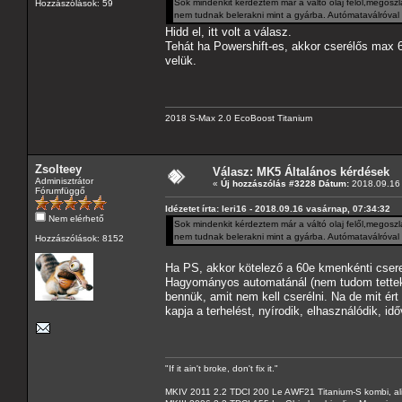
Sok mindenkit kérdeztem már a váltó olaj felől,megoszl
Hozzászólások: 59
nem tudnak belerakni mint a gyárba. Autómataválróval 
Hidd el, itt volt a válasz.
Tehát ha Powershift-es, akkor cserélős max 
velük.
2018 S-Max 2.0 EcoBoost Titanium
Zsolteey
Válasz: MK5 Általános kérdések
Adminisztrátor
«
Új hozzászólás #3228 Dátum:
2018.09.16 
Fórumfüggő
Idézetet írta: leri16 - 2018.09.16 vasárnap, 07:34:32
Nem elérhető
Sok mindenkit kérdeztem már a váltó olaj felől,megoszl
nem tudnak belerakni mint a gyárba. Autómataválróval 
Hozzászólások: 8152
Ha PS, akkor kötelező a 60e kmenkénti csere
Hagyományos automatánál (nem tudom tettek-
bennük, amit nem kell cserélni. Na de mit ért 
kapja a terhelést, nyírodik, elhasználódik, i
"If it ain't broke, don't fix it."
MKIV 2011 2.2 TDCI 200 Le AWF21 Titanium-S kombi, al