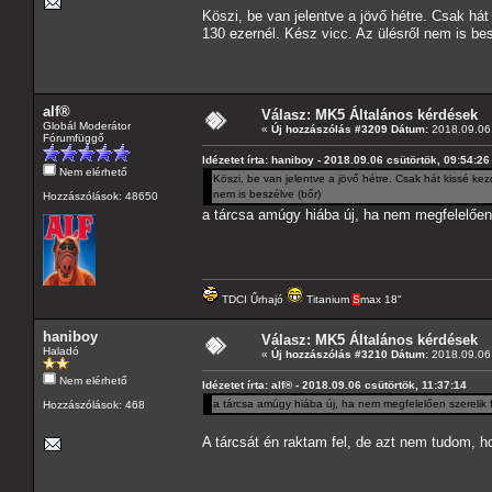
Köszi, be van jelentve a jövő hétre. Csak há
130 ezernél. Kész vicc. Az ülésről nem is bes
alf®
Válasz: MK5 Általános kérdések
Globál Moderátor
«
Új hozzászólás #3209 Dátum:
2018.09.06 
Fórumfüggő
Idézetet írta: haniboy - 2018.09.06 csütörtök, 09:54:26
Nem elérhető
Köszi, be van jelentve a jövő hétre. Csak hát kissé ke
nem is beszélve (bőr)
Hozzászólások: 48650
a tárcsa amúgy hiába új, ha nem megfelelően 
TDCI Űrhajó
Titanium
S
max 18"
haniboy
Válasz: MK5 Általános kérdések
Haladó
«
Új hozzászólás #3210 Dátum:
2018.09.06 
Nem elérhető
Idézetet írta: alf® - 2018.09.06 csütörtök, 11:37:14
a tárcsa amúgy hiába új, ha nem megfelelően szerelik f
Hozzászólások: 468
A tárcsát én raktam fel, de azt nem tudom, ho