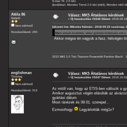
S-max Tit. 2.0 tdci
(korábban: Mondeo Trend 2.0 tdci (mk4), Mondeo mk3 tdci, 
Attila 86
Válasz: MK5 Általános kérdések
Haladó
«
Új hozzászólás #3246 Dátum:
2018.09.24 
Nem elérhető
Idézetet írta: Mikorka Kálmán - 2018.09.23 vasárnap, 
Hozzászólások: 283
Mikor smaxit rendeltük, akkor gyártási korlátozás volt
Akkor mégse én vagyok a fasz, hétvégén lö
2015 Mk5 2.0 Tdci Titanium Powershift Panther Black!
englishman
Válasz: MK5 Általános kérdések
Törzstag
«
Új hozzászólás #3247 Dátum:
2018.10.02
Nem elérhető
Az mitől van, hogy az ETIS-ben változik a g
Hozzászólások: 513
Amikor augusztus végén elárulták az alvázszá
gyártási dátum.
Most ránézek és 09.01. szerepel...
Ezmosthogy
Legyártották még1x?