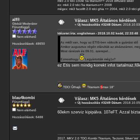
mk5 2.0 tdci 150le 5a titanium++ 2018 diffused silver
ex: mk4 2.0 tdci 5a titanium-x++ 2008
mégex: mk3 facelift 2.0 tdci ghia ++ 2004, mk3 2.0 tdci 
alf®
Válasz: MK5 Általános kérdések
Globál Moderátor
«
Új hozzászólás #3248 Dátum:
2018.10.03 
Fórumfüggő
Idézetet írta: englishman - 2018.10.02 kedd, 22:33:48
Nem elérhető
Az mitől van, hogy az ETIS-ben változik a gyártási idő
Hozzászólások: 48650
Amikor augusztus végén elárulták az alvázszámot, megné
Most ránézek és 09.01. szerepel...
Ezmosthogy
Legyártották még1x?
ez Etis sem mindig korrekt infot tartalmaz,fől
TDCI Űrhajó
Titanium
S
max 18"
blau4kombi
Válasz: MK5 Általános kérdések
Fórumfüggő
«
Új hozzászólás #3249 Dátum:
2018.10.05 
Nem elérhető
60ekm szerviz kipipálva. 107eFT. Azzal bízta
Hozzászólások: 6488
2017. MKV 2.0 TDCi Kombi Titanium, Tectonic Silver \m/