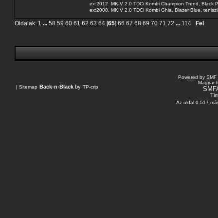
ex:2012. MKIV 2.0 TDCi Kombi Champion Trend, Black Pa
ex:2008. MKIV 2.0 TDCi Kombi Ghia, Blazer Blue, tenis
Oldalak:
1
...
58
59
60
61
62
63
64
[
65
]
66
67
68
69
70
71
72
...
114
Fel
Powered by SMF 
Magyar f
Back-n-Black
by
|
Sitemap
TP-crip
SMF
Tin
Az oldal 0.517 más