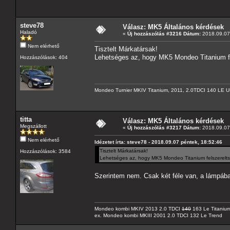
steve78
Válasz: MK5 Általános kérdések
Haladó
«
Új hozzászólás #3216 Dátum:
2018.09.07 
Nem elérhető
Tisztelt Márkatársak!
Lehetséges az, hogy MK5 Mondeo Titanium fel
Hozzászólások: 404
Mondeo Turnier MKIV Titanium, 2011, 2.0TDCI 140 LE U
titta
Válasz: MK5 Általános kérdések
Megszállott
«
Új hozzászólás #3217 Dátum:
2018.09.07 
Nem elérhető
Idézetet írta: steve78 - 2018.09.07 péntek, 18:52:46
Tisztelt Márkatársak!
Hozzászólások: 3584
Lehetséges az, hogy MK5 Mondeo Titanium felszereltsé
Szerintem nem. Csak két féle van, a lámpába
Mondeo kombi MKIV 2013 2.0 TDCI
140
163 Le Titaniu
ex. Mondeo kombi MKIII 2001 2.0 TDCI 132 Le Trend