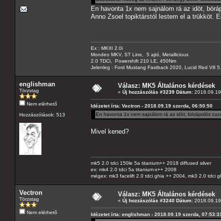
En havonta 1x nem sajnálom rá az idöt, börá
Anno Zsoel topiktárstól lestem el a trükköt. E
Ex : MKIII 2.0i
Mondeo MKV, ST Line, 5 ajtó, Metallicious
2.0 TDCi, Powershift 210 LE, 450Nm
Jelenleg : Ford Mustang Fastback 2020, Lucid Red V8 5
englishman
Válasz: MK5 Általános kérdések
Törzstag
«
Új hozzászólás #3239 Dátum:
2018.09.19 
Nem elérhető
Idézetet írta: Vectron - 2018.09.19 szerda, 06:50:50
En havonta 1x nem sajnálom rá az idöt, börápolós cucc
Hozzászólások: 513
Mivel kened?
mk5 2.0 tdci 150le 5a titanium++ 2018 diffused silver
ex: mk4 2.0 tdci 5a titanium-x++ 2008
mégex: mk3 facelift 2.0 tdci ghia ++ 2004, mk3 2.0 tdci 
Vectron
Válasz: MK5 Általános kérdések
Törzstag
«
Új hozzászólás #3240 Dátum:
2018.09.19 
Nem elérhető
Idézetet írta: englishman - 2018.09.19 szerda, 07:53:3