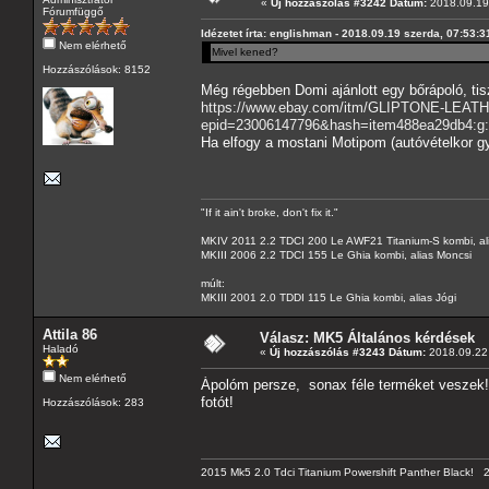
«
Új hozzászólás #3242 Dátum:
2018.09.19 
Fórumfüggő
Idézetet írta: englishman - 2018.09.19 szerda, 07:53:3
Nem elérhető
Mivel kened?
Hozzászólások: 8152
Még régebben Domi ajánlott egy bőrápoló, tisz
https://www.ebay.com/itm/GLIPTONE-L
epid=23006147796&hash=item488ea29db4
Ha elfogy a mostani Motipom (autóvételkor gy
"If it ain't broke, don't fix it."
MKIV 2011 2.2 TDCI 200 Le AWF21 Titanium-S kombi, al
MKIII 2006 2.2 TDCI 155 Le Ghia kombi, alias Moncsi
múlt:
MKIII 2001 2.0 TDDI 115 Le Ghia kombi, alias Jógi
Attila 86
Válasz: MK5 Általános kérdések
Haladó
«
Új hozzászólás #3243 Dátum:
2018.09.22 
Nem elérhető
Ápolóm persze, sonax féle terméket veszek! 
fotót!
Hozzászólások: 283
2015 Mk5 2.0 Tdci Titanium Powershift Panther Black!