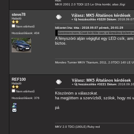
múlt:
MKIII 2001 2.0 TDDI 115 Le Ghia kombi, alias Jógi
steve78
Válasz: MK5 Általános kérdések
Haladó
«
Új hozzászólás #3220 Dátum:
2018.09.07 
Nem elérhető
Idézetet írta: titta - 2018.09.07 péntek, 20:01:29
Szerintem nem. Csak két féle van, a lámpába épített 
Hozzászólások: 404
A fényszóró alján végigfut egy LED csík, ami 
biztos.
Mondeo Turnier MKIV Titanium, 2011, 2.0TDCI 140 LE U
REF100
Válasz: MK5 Általános kérdések
Haladó
«
Új hozzászólás #3221 Dátum:
2018.09.10 
Nem elérhető
Köszönöm a válaszokat.
ha megjöttem a szervízből, szólok, hogy mi v
Hozzászólások: 376
pá
MKV 2.0 TDCi (180LE) Ruby red