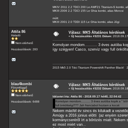
MKIV 2011 2.2 TDCI 200 Le AWF21 Titanium-S kombi, al
MKIII 2006 2.2 TDCI 155 Le Ghia kombi, alias Moncsi
múlt:
MKIII 2001 2.0 TDDI 115 Le Ghia kombi, alias Jógi
Attila 86
Válasz: MK5 Általános kérdések
Haladó
«
Új hozzászólás #3231 Dátum:
2018.09.17 
Nem elérhető
Komolyan mondom........... 3 éves autóba kop
így szégyen! Casco, szerviz vagy full önkölt
Hozzászólások: 283
2015 Mk5 2.0 Tdci Titanium Powershift Panther Black!
blau4kombi
Válasz: MK5 Általános kérdések
Fórumfüggő
«
Új hozzászólás #3232 Dátum:
2018.09.18
Nem elérhető
Idézetet írta: Attila 86 - 2018.09.17 hétfő, 22:04:42
Komolyan mondom........... 3 éves autóba kopik a " bőr
Hozzászólások: 6488
full önköltségi??? Jah franciabol hoztam a kocsit
Nekem másfél év sincs és kilukadt a vezetőo
Amúgy a 2016 június előtti (az enyém szerenc
kormánycseréről írt a bőrözés miatt. Nekem s
ez most miért van...