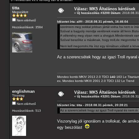
titta
Válasz: MK5 Általános kérdések
Megszállott
«
Új hozzászólás #3200 Dátum:
2018.08.31 
Nem elérhető
Idézetet írta: alf® - 2018.08.31 péntek, 16:46:04
szerintem meg sokkal jobban jártál volna ha nem is írtá
Hozzászólások: 3584
Szóval a bagyoly mondja verébnek esete áll fenn.Biztos
A vélemény meg olyan mint a shegjuk.Mindenkinek van,
Szóval beszólsz a másiknak, hogy troll,de megorrolsz ha
Nem kell megorrolni.Ha írsz egy témában,vállald a köv
Az a szerencsétek hogy az igazi Troll nyaral
Mondeo kombi MKIV 2013 2.0 TDCI
140
163 Le Titaniu
ex. Mondeo kombi MKIII 2001 2.0 TDCI 132 Le Trend
englishman
Válasz: MK5 Általános kérdések
Törzstag
«
Új hozzászólás #3201 Dátum:
2018.08.31 
Nem elérhető
Idézetet írta: titta - 2018.08.31 péntek, 20:28:21
Az a szerencsétek hogy az igazi Troll nyaral és nem ér
Hozzászólások: 513
Viszonylag jól ignorálom a trollokat, de amik
egy beszólást