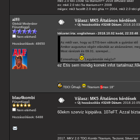
mk5 2.0 tdci 150le 5a titanium++ 2018 diffused silver
ex: mk4 2.0 tdci 5a titanium-x++ 2008
mégex: mk3 facelift 2.0 tdci ghia ++ 2004, mk3 2.0 tdci 
alf®
Válasz: MK5 Általános kérdések
Globál Moderátor
«
Új hozzászólás #3248 Dátum:
2018.10.03 
Fórumfüggő
Idézetet írta: englishman - 2018.10.02 kedd, 22:33:48
Nem elérhető
Az mitől van, hogy az ETIS-ben változik a gyártási idő
Hozzászólások: 48650
Amikor augusztus végén elárulták az alvázszámot, megné
Most ránézek és 09.01. szerepel...
Ezmosthogy
Legyártották még1x?
ez Etis sem mindig korrekt infot tartalmaz,fől
TDCI Űrhajó
Titanium
S
max 18"
blau4kombi
Válasz: MK5 Általános kérdések
Fórumfüggő
«
Új hozzászólás #3249 Dátum:
2018.10.05 
Nem elérhető
60ekm szerviz kipipálva. 107eFT. Azzal bízta
Hozzászólások: 6488
2017. MKV 2.0 TDCi Kombi Titanium, Tectonic Silver \m/