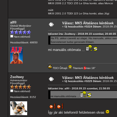
MKIII 2006 2.2 TDCI 155 Le Ghia kombi, alias Moncsi
múlt:
MKIII 2001 2.0 TDDI 115 Le Ghia kombi, alias Jógi
alf®
Válasz: MK5 Általános kérdések
Globál Moderátor
«
Új hozzászólás #3224 Dátum:
2018.09.15 
Fórumfüggő
Idézetet írta: Zsolteey - 2018.09.15 szombat, 20:40:35
Nem elérhető
Ha PS, akkor csereld az olajat. Ha manualis, akkor rae
Szerviztervet tudsz generalni Etisen.
Hozzászólások: 48650
mi manuális.ottómata ...
TDCI Űrhajó
Titanium
S
max 18"
Zsolteey
Válasz: MK5 Általános kérdések
Adminisztrátor
«
Új hozzászólás #3225 Dátum:
2018.09.15 
Fórumfüggő
Idézetet írta: alf® - 2018.09.15 szombat, 21:58:05
Nem elérhető
mi manuális.ottómata ...
Hozzászólások: 8152
Így jár aki telefonról felületesen olvas