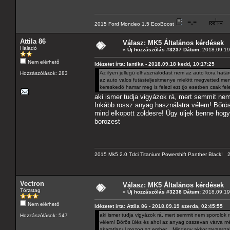
2015 Ford Mondeo 1.5 EcoBoost
Attila 86
Válasz: MK5 Általános kérdések
Haladó
«
Új hozzászólás #3237 Dátum:
2018.09.19 
Nem elérhető
Idézetet írta: lantika - 2018.09.18 kedd, 10:17:25
Az ilyen jellegü elhasznälodäst nem az auto kora hatä
Hozzászólások: 283
az auto valos futästeljesitmenye mielött megvetted,m
kereskedö hamar meg is felezi ezt (jo esetben csak fele
aki ismer tudja vigyázok rá, mert semmit nem 
Inkább rossz anyag használatra vélem! Bőrös
mind elkopott zoldesre! Úgy üljek benne hog
borozest
2015 Mk5 2.0 Tdci Titanium Powershift Panther Black!
Vectron
Válasz: MK5 Általános kérdések
Törzstag
«
Új hozzászólás #3238 Dátum:
2018.09.19 
Nem elérhető
Idézetet írta: Attila 86 - 2018.09.19 szerda, 02:45:55
aki ismer tudja vigyázok rá, mert semmit nem sporolok r
Hozzászólások: 547
vélem! Bőrös ülés és ahol az anyag osszevan várva mé
akaratlanul mozog az ember... Mindegy akkor tavassza