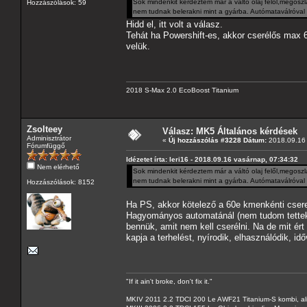
Sok mindenkit kérdeztem már a váltó olaj felől,megoszl
Hozzászólások: 59
nem tudnak belerakni mint a gyárba. Autómataválróval 
Hidd el, itt volt a válasz.
Tehát ha Powershift-es, akkor cserélős max 
velük.
2018 S-Max 2.0 EcoBoost Titanium
Zsolteey
Válasz: MK5 Általános kérdések
Adminisztrátor
«
Új hozzászólás #3228 Dátum:
2018.09.16 
Fórumfüggő
Idézetet írta: leri16 - 2018.09.16 vasárnap, 07:34:32
Nem elérhető
Sok mindenkit kérdeztem már a váltó olaj felől,megoszl
nem tudnak belerakni mint a gyárba. Autómataválróval 
Hozzászólások: 8152
Ha PS, akkor kötelező a 60e kmenkénti csere
Hagyományos automatánál (nem tudom tettek-
bennük, amit nem kell cserélni. Na de mit ért 
kapja a terhelést, nyírodik, elhasználódik, i
"If it ain't broke, don't fix it."
MKIV 2011 2.2 TDCI 200 Le AWF21 Titanium-S kombi, al