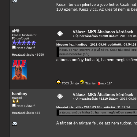
Köszi, be van jelentve a jövő hétre. Csak há
130 ezernél. Kész vicc. Az ülésről nem is bes
alf®
Válasz: MK5 Általános kérdések
Globál Moderátor
«
Új hozzászólás #3209 Dátum:
2018.09.06 
Fórumfüggő
Idézetet írta: haniboy - 2018.09.06 csütörtök, 09:54:26
Nem elérhető
Köszi, be van jelentve a jövő hétre. Csak hát kissé ke
nem is beszélve (bőr)
Hozzászólások: 48650
a tárcsa amúgy hiába új, ha nem megfelelően 
TDCI Űrhajó
Titanium
S
max 18"
haniboy
Válasz: MK5 Általános kérdések
Haladó
«
Új hozzászólás #3210 Dátum:
2018.09.06 
Nem elérhető
Idézetet írta: alf® - 2018.09.06 csütörtök, 11:37:14
a tárcsa amúgy hiába új, ha nem megfelelően szerelik f
Hozzászólások: 468
A tárcsát én raktam fel, de azt nem tudom, ho