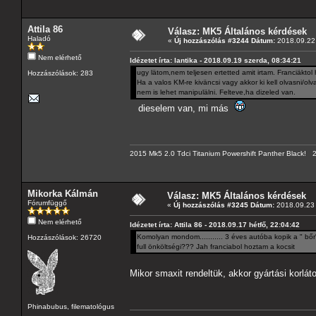
Attila 86
Válasz: MK5 Általános kérdések
Haladó
«
Új hozzászólás #3244 Dátum:
2018.09.22 
Nem elérhető
Idézetet írta: lantika - 2018.09.19 szerda, 08:34:21
ugy lätom,nem teljesen ertetted amit irtam. Franciäktol
Hozzászólások: 283
Ha a valos KM-re kiväncsi vagy akkor ki kell olvasni/ol
nem is lehet manipulälni. Felteve,ha dizeled van.
dieselem van, mi más
2015 Mk5 2.0 Tdci Titanium Powershift Panther Black!
Mikorka Kálmán
Válasz: MK5 Általános kérdések
Fórumfüggő
«
Új hozzászólás #3245 Dátum:
2018.09.23 
Nem elérhető
Idézetet írta: Attila 86 - 2018.09.17 hétfő, 22:04:42
Komolyan mondom........... 3 éves autóba kopik a " bőr
Hozzászólások: 26720
full önköltségi??? Jah franciabol hoztam a kocsit
Mikor smaxit rendeltük, akkor gyártási korlá
Phinabubus, filematológus