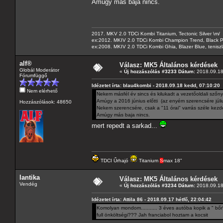
Amúgy más baja nincs.
2017. MKV 2.0 TDCi Kombi Titanium, Tectonic Silver \m/
ex:2012. MKIV 2.0 TDCi Kombi Champion Trend, Black Pa
ex:2008. MKIV 2.0 TDCi Kombi Ghia, Blazer Blue, tenis
alf®
Válasz: MK5 Általános kérdések
Globál Moderátor
«
Új hozzászólás #3233 Dátum:
2018.09.18
Fórumfüggő
Idézetet írta: blau4kombi - 2018.09.18 kedd, 07:10:20
Nem elérhető
Nekem másfél év sincs és kilukadt a vezetőoldali szőn
Amúgy a 2016 június előtti (az enyém szerencsére júliu
Hozzászólások: 48650
Nekem szerencsére, csak a "11 órai" varrás széle kezde
Amúgy más baja nincs.
mert repedt a sarkad...
TDCI Űrhajó
Titanium
S
max 18"
lantika
Válasz: MK5 Általános kérdések
Vendég
«
Új hozzászólás #3234 Dátum:
2018.09.18
Idézetet írta: Attila 86 - 2018.09.17 hétfő, 22:04:42
Komolyan mondom........... 3 éves autóba kopik a " bőr
full önköltségi??? Jah franciabol hoztam a kocsit