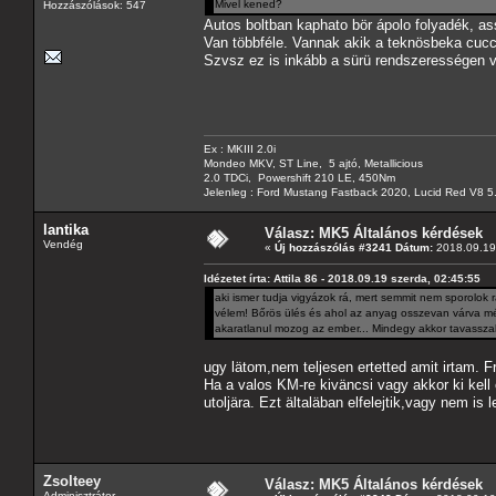
Mivel kened?
Hozzászólások: 547
Autos boltban kaphato bör ápolo folyadék, ass
Van többféle. Vannak akik a teknösbeka cuc
Szvsz ez is inkább a sürü rendszerességen v
Ex : MKIII 2.0i
Mondeo MKV, ST Line, 5 ajtó, Metallicious
2.0 TDCi, Powershift 210 LE, 450Nm
Jelenleg : Ford Mustang Fastback 2020, Lucid Red V8 5
lantika
Válasz: MK5 Általános kérdések
Vendég
«
Új hozzászólás #3241 Dátum:
2018.09.19 
Idézetet írta: Attila 86 - 2018.09.19 szerda, 02:45:55
aki ismer tudja vigyázok rá, mert semmit nem sporolok r
vélem! Bőrös ülés és ahol az anyag osszevan várva mé
akaratlanul mozog az ember... Mindegy akkor tavassza
ugy lätom,nem teljesen ertetted amit irtam. F
Ha a valos KM-re kiväncsi vagy akkor ki kell
utoljära. Ezt ältaläban elfelejtik,vagy nem is 
Zsolteey
Válasz: MK5 Általános kérdések
Adminisztrátor