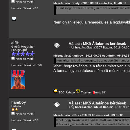
Nem elérhető
Idézetet írta: Scaty - 2018.09.06 csütörtök, 08:46:36
Gumit megnézetted? Esetleg nem szálszakadásos val
Hozzászólások: 468
Nem olyan jellegű a remegés, és a legdurváb
alf®
Válasz: MK5 Általános kérdések
Globál Moderátor
«
Új hozzászólás #3207 Dátum:
2018.09.06 
Fórumfüggő
Idézetet írta: haniboy - 2018.09.06 csütörtök, 09:19:39
Nem elérhető
Nem olyan jellegű a remegés, és a legdurvább hangja
Hozzászólások: 48650
lehet, hogy továbbra is a tárcsa miatt van a h
A tárcsa egyenesfutása mérhető műszerrel,kér
TDCI Űrhajó
Titanium
S
max 18"
haniboy
Válasz: MK5 Általános kérdések
Haladó
«
Új hozzászólás #3208 Dátum:
2018.09.06 
Nem elérhető
Idézetet írta: alf® - 2018.09.06 csütörtök, 09:35:09
lehet, hogy továbbra is a tárcsa miatt van a hiba,illetv
Hozzászólások: 468
A tárcsa egyenesfutása mérhető műszerrel,kérheted a s