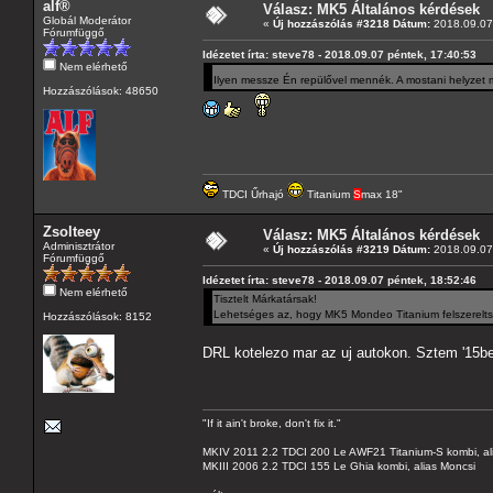
alf®
Válasz: MK5 Általános kérdések
Globál Moderátor
«
Új hozzászólás #3218 Dátum:
2018.09.07 
Fórumfüggő
Idézetet írta: steve78 - 2018.09.07 péntek, 17:40:53
Nem elérhető
Ilyen messze Én repülővel mennék. A mostani helyzet
Hozzászólások: 48650
TDCI Űrhajó
Titanium
S
max 18"
Zsolteey
Válasz: MK5 Általános kérdések
Adminisztrátor
«
Új hozzászólás #3219 Dátum:
2018.09.07 
Fórumfüggő
Idézetet írta: steve78 - 2018.09.07 péntek, 18:52:46
Nem elérhető
Tisztelt Márkatársak!
Lehetséges az, hogy MK5 Mondeo Titanium felszereltsé
Hozzászólások: 8152
DRL kotelezo mar az uj autokon. Sztem '15be
"If it ain't broke, don't fix it."
MKIV 2011 2.2 TDCI 200 Le AWF21 Titanium-S kombi, al
MKIII 2006 2.2 TDCI 155 Le Ghia kombi, alias Moncsi