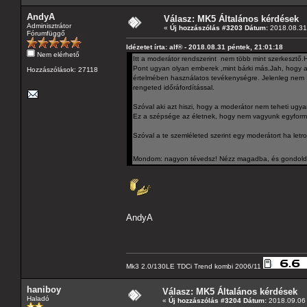
AndyA
Válasz: MK5 Általános kérdések
Adminisztrátor
«
Új hozzászólás #3203 Dátum:
2018.08.31 
Fórumfüggő
Idézetet írta: alf® - 2018.08.31 péntek, 21:01:18
Nem elérhető
Itt a moderátor rendszerint nem több mint szerkesztő.H
Pont ugyan olyan emberek ,mint bárki más.Jah, hogy a
Hozzászólások: 27118
értelmében használatos tevékenységre. Jelenleg nem íg
rengeted időráfordítással.
Szóval aki azt hiszi, hogy a moderátor nem teheti ugy
Ez a szépsége az életnek, hogy nem vagyunk egyformák
Szóval a te szemléleted szerint egy moderátort ha let
Mondom: nagyon tévedsz! Nézz magadba, és gondold á
AndyA
Mk3 2.0/130LE TDCi Trend kombi 2006/11
haniboy
Válasz: MK5 Általános kérdések
Haladó
«
Új hozzászólás #3204 Dátum:
2018.09.06 