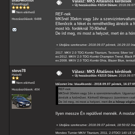
blau4kombi
Válasz: MK5 Általános kérdések
Fórumfüggő
«
Új hozzászólás #3214 Dátum:
2018.09.07 
Nem elérhető
REF-nek
MK5nél 30ekm vagy 1év a szervizintervallum.
Hozzászólások: 6488
Ellenőrzik a féket és remélhetőleg átnézik a 
most kb. fordéknál 70-80ehuf.
De írd meg, mi most a helyzet, mert én a 
«
Utoljára szerkesztve: 2018.09.07 péntek, 16:29:10 írt
2017. MKV 2.0 TDCi Kombi Titanium, Tectonic Silver \m/
ex:2012. MKIV 2.0 TDCi Kombi Champion Trend, Black Pa
ex:2008. MKIV 2.0 TDCi Kombi Ghia, Blazer Blue, tenis
steve78
Válasz: MK5 Általános kérdések
Haladó
«
Új hozzászólás #3215 Dátum:
2018.09.07 
Nem elérhető
Idézetet írta: blau4kombi - 2018.09.07 péntek, 16:27:0
REF-nek
Hozzászólások: 404
MK5nél 30ekm vagy 1év a szervizintervallum. Ugyanazt 
átnézik a futóművet. Kérhető klimapucc (szerintem csak
De írd meg, mi most a helyzet, mert
én a hónap végé
Ilyen messze Én repülővel mennék. A mostan
«
Utoljára szerkesztve: 2018.09.07 péntek, 18:50:02 írt
Mondeo Turnier MKIV Titanium, 2011, 2.0TDCI 140 LE U