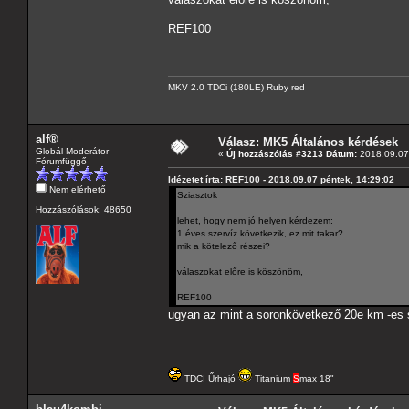
REF100
MKV 2.0 TDCi (180LE) Ruby red
alf®
Válasz: MK5 Általános kérdések
Globál Moderátor
«
Új hozzászólás #3213 Dátum:
2018.09.07 
Fórumfüggő
Idézetet írta: REF100 - 2018.09.07 péntek, 14:29:02
Nem elérhető
Sziasztok
Hozzászólások: 48650
lehet, hogy nem jó helyen kérdezem:
1 éves szervíz következik, ez mit takar?
mik a kötelező részei?
válaszokat előre is köszönöm,
REF100
ugyan az mint a soronkövetkező 20e km -es 
TDCI Űrhajó
Titanium
S
max 18"