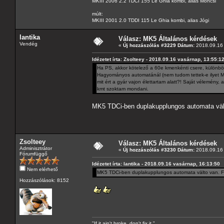
MKIII 2006 2.2 TDCI 155 Le Ghia kombi, alias Moncsi
múlt:
MKIII 2001 2.0 TDDI 115 Le Ghia kombi, alias Jógi
lantika
Válasz: MK5 Általános kérdések
Vendég
«
Új hozzászólás #3229 Dátum:
2018.09.16 
Idézetet írta: Zsolteey - 2018.09.16 vasárnap, 13:55:1
Ha PS, akkor kötelező a 60e kmenkénti csere, különbö
Hagyományos automatánál (nem tudom tettek-e ilyet MK
mit ért a gyár vajon élettartam alatt?! Saját vélemény, a
kmt szoktam mondani.
MK5 TDCi-ben duplakupplungos automata vält
Zsolteey
Válasz: MK5 Általános kérdések
Adminisztrátor
«
Új hozzászólás #3230 Dátum:
2018.09.16 
Fórumfüggő
Idézetet írta: lantika - 2018.09.16 vasárnap, 16:13:50
Nem elérhető
MK5 TDCi-ben duplakupplungos automata välto van. Fo
Hozzászólások: 8152
"If it ain't broke, don't fix it."