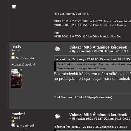
"If it ain't broke, don't fix it."
MKIV 2011 2.2 TDCI 200 Le AWF21 Titanium-S kombi, al
MKIII 2006 2.2 TDCI 155 Le Ghia kombi, alias Moncsi
múlt:
MKIII 2001 2.0 TDDI 115 Le Ghia kombi, alias Jógi
leri16
Válasz: MK5 Általános kérdések
Kezdő
«
Új hozzászólás #3226 Dátum:
2018.09.16 
Nem elérhető
Idézetet írta: Zsolteey - 2018.09.15 szombat, 20:40:35
Ha PS, akkor csereld az olajat. Ha manualis, akkor rae
Hozzászólások: 6
Szerviztervet tudsz generalni Etisen.
Sok mindenkit kérdeztem már a váltó olaj fe
ne próbáljak.mert ojan olajat már nem tudnak 
Ford Mondeo mk5 tdci 180ps(pferdestärke)
maximi
Válasz: MK5 Általános kérdések
Kezdő
«
Új hozzászólás #3227 Dátum:
2018.09.16 
Nem elérhető
Idézetet írta: leri16 - 2018.09.16 vasárnap, 07:34:32