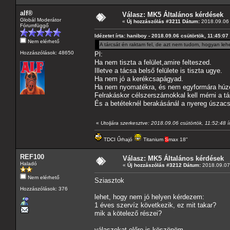
alf®
Válasz: MK5 Általános kérdések
Globál Moderátor
«
Új hozzászólás #3211 Dátum:
2018.09.06 
Fórumfüggő
Idézetet írta: haniboy - 2018.09.06 csütörtök, 11:45:07
Nem elérhető
A tárcsát én raktam fel, de azt nem tudom, hogyan lehet
Hozzászólások: 48650
Pl:
Ha nem tiszta a felület,amire felteszed.
Illetve a tácsa belső felülete is tiszta ugye.
Ha nem jó a kerékcsapágyad.
Ha nem nyomatékra, és nem egyformára húzo
Felrakáskor célszerszámokkal kell mérni a t
És a betéteknél berakásánál a nyereg úszac
«
Utoljára szerkesztve: 2018.09.06 csütörtök, 11:52:48 ír
TDCI Űrhajó
Titanium
S
max 18"
REF100
Válasz: MK5 Általános kérdések
Haladó
«
Új hozzászólás #3212 Dátum:
2018.09.07 
Nem elérhető
Sziasztok
Hozzászólások: 376
lehet, hogy nem jó helyen kérdezem:
1 éves szervíz következik, ez mit takar?
mik a kötelező részei?
válaszokat előre is köszönöm,