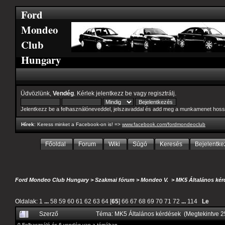
Ford
Mondeo
Club
Hungary
Üdvözlünk,
Vendég
. Kérlek
jelentkezz be
vagy
regisztrálj
.
Jelentkezz be a felhasználóneveddel, jelszavaddal és add meg a munkamenet hoss
Hírek
: Keress minket a Facebook-on is! =>
www.facebook.com/fordmondeoclub
Főoldal
Forum
Wiki
Súgó
Keresés
Bejelentke
Ford Mondeo Club Hungary
>
Szakmai fórum
>
Mondeo V.
>
MK5 Általános kér
Oldalak:
1
...
58
59
60
61
62
63
64
[
65
]
66
67
68
69
70
71
72
...
114
Le
Szerző
Téma: MK5 Általános kérdések (Megtekintve 
0 Felhasználó és 6 vendég van a témában