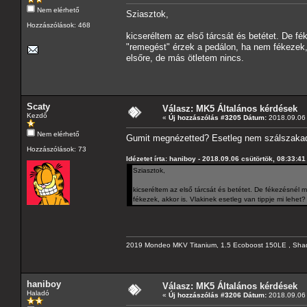
Nem elérhető
Sziasztok,
Hozzászólások: 468
kicseréltem az első tárcsát és betétet. De fé
"remegést" érzek a pedálon, ha nem fékezek, 
elsőre, de más ötletem nincs.
Scaty
Válasz: MK5 Általános kérdések
Kezdő
«
Új hozzászólás #3205 Dátum:
2018.09.06 
Nem elérhető
Gumit megnézetted? Esetleg nem szálszaka
Hozzászólások: 73
Idézetet írta: haniboy - 2018.09.06 csütörtök, 08:33:41
Sziasztok,
kicseréltem az első tárcsát és betétet. De fékezésnél 
fékezek, akkor is. Vlakinek esetleg van tippje mi lehe
2019 Mondeo MKV Titanium, 1.5 Ecoboost 150LE , Sha
haniboy
Válasz: MK5 Általános kérdések
Haladó
«
Új hozzászólás #3206 Dátum:
2018.09.06 