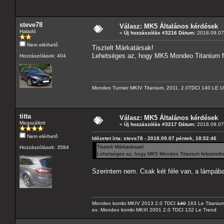
steve78
Válasz: MK5 Általános kérdések
Haladó
«
Új hozzászólás #3216 Dátum:
2018.09.07 
Nem elérhető
Tisztelt Márkatársak!
Lehetséges az, hogy MK5 Mondeo Titanium fel
Hozzászólások: 404
Mondeo Turnier MKIV Titanium, 2011, 2.0TDCI 140 LE U
titta
Válasz: MK5 Általános kérdések
Megszállott
«
Új hozzászólás #3217 Dátum:
2018.09.07 
Nem elérhető
Idézetet írta: steve78 - 2018.09.07 péntek, 18:52:46
Tisztelt Márkatársak!
Hozzászólások: 3584
Lehetséges az, hogy MK5 Mondeo Titanium felszereltsé
Szerintem nem. Csak két féle van, a lámpába
Mondeo kombi MKIV 2013 2.0 TDCI
140
163 Le Titaniu
ex. Mondeo kombi MKIII 2001 2.0 TDCI 132 Le Trend