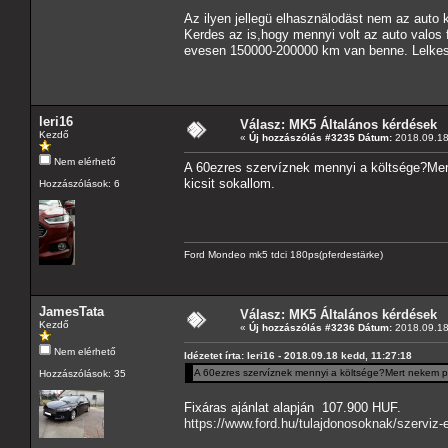
Az ilyen jellegü elhasznälodäst nem az auto 
Kerdes az is,hogy mennyi volt az auto valos 
evesen 150000-200000 km van benne. Lelkes a
leri16
Válasz: MK5 Általános kérdések
Kezdő
«
Új hozzászólás #3235 Dátum:
2018.09.18
Nem elérhető
A 60ezres szervíznek mennyi a költsége?Mert
kicsit sokallom.
Hozzászólások: 6
Ford Mondeo mk5 tdci 180ps(pferdestärke)
JamesTata
Válasz: MK5 Általános kérdések
Kezdő
«
Új hozzászólás #3236 Dátum:
2018.09.18
Nem elérhető
Idézetet írta: leri16 - 2018.09.18 kedd, 11:27:18
A 60ezres szervíznek mennyi a költsége?Mert nekem péc
Hozzászólások: 35
Fixáras ajánlat alapján 107.900 HUF.
https://www.ford.hu/tulajdonosoknak/szerviz-