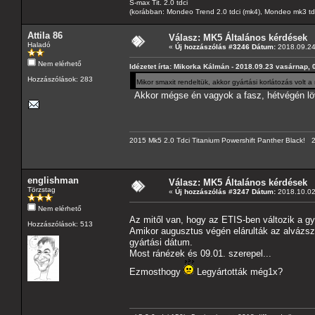
S-max Tit. 2.0 tdci
(korábban: Mondeo Trend 2.0 tdci (mk4), Mondeo mk3 tdci, 
Attila 86
Válasz: MK5 Általános kérdések
Haladó
«
Új hozzászólás #3246 Dátum:
2018.09.24 
Nem elérhető
Idézetet írta: Mikorka Kálmán - 2018.09.23 vasárnap, 
Hozzászólások: 283
Mikor smaxit rendeltük, akkor gyártási korlátozás volt
Akkor mégse én vagyok a fasz, hétvégén lö
2015 Mk5 2.0 Tdci Titanium Powershift Panther Black!
englishman
Válasz: MK5 Általános kérdések
Törzstag
«
Új hozzászólás #3247 Dátum:
2018.10.02
Nem elérhető
Az mitől van, hogy az ETIS-ben változik a g
Hozzászólások: 513
Amikor augusztus végén elárulták az alvázszá
gyártási dátum.
Most ránézek és 09.01. szerepel...
Ezmosthogy
Legyártották még1x?