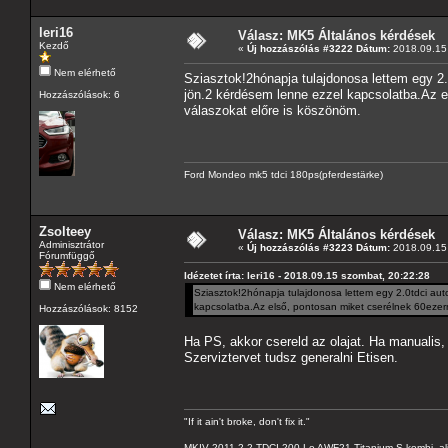
leri16
Válasz: MK5 Általános kérdések
Kezdő
«
Új hozzászólás #3222 Dátum:
2018.09.15 
Nem elérhető
Sziasztok!2hónapja tulajdonosa lettem egy 
jön.2 kérdésem lenne ezzel kapcsolatba.Az el
Hozzászólások: 6
válaszokat előre is köszönöm.
Ford Mondeo mk5 tdci 180ps(pferdestärke)
Zsolteey
Válasz: MK5 Általános kérdések
Adminisztrátor
«
Új hozzászólás #3223 Dátum:
2018.09.15 
Fórumfüggő
Idézetet írta: leri16 - 2018.09.15 szombat, 20:22:28
Nem elérhető
Sziasztok!2hónapja tulajdonosa lettem egy 2.0tdci a
kapcsolatba.Az első, pontosan miket cserélnek 60ezern
Hozzászólások: 8152
Ha PS, akkor csereld az olajat. Ha manualis,
Szerviztervet tudsz generalni Etisen.
"If it ain't broke, don't fix it."
MKIV 2011 2.2 TDCI 200 Le AWF21 Titanium-S kombi, al