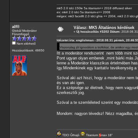
mk5 2.0 tdci 150le 5a titanium++ 2018 diffused silver
ex: mk4 2.0 tdci 5a titanium-x++ 2008
mégex: mk3 facelift 2.0 tdci ghia ++ 2004, mk3 2.0 tdci 
alf®
Válasz: MK5 Általános kérdések
Globál Moderátor
«
Új hozzászólás #3202 Dátum:
2018.08.31 
Fórumfüggő
Idézetet írta: englishman - 2018.08.31 péntek, 20:46:5
Nem elérhető
Viszonylag jól ignorálom a trollokat, de amikor egy mo
Hozzászólások: 48650
Itt a moderátor rendszerint nem több mint sz
Pont ugyan olyan emberek ,mint bárki más.Ja
lenne a Moderátor klasszikus értelmében has
így.Mindenkinek egy karitatív tevékenység a 
Szóval aki azt hiszi, hogy a moderátor nem 
és van aki igen.
Ez a szépsége az életnek, hogy nem vagyunk
szerkesztői jog.
Szóval a te szemléleted szerint egy moderáto
Mondom: nagyon tévedsz! Nézz magadba, és g
TDCI Űrhajó
Titanium
S
max 18"