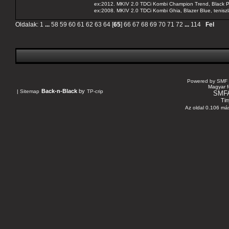
ex:2012. MKIV 2.0 TDCi Kombi Champion Trend, Black Pa
ex:2008. MKIV 2.0 TDCi Kombi Ghia, Blazer Blue, tenis
Oldalak:
1
...
58
59
60
61
62
63
64
[
65
]
66
67
68
69
70
71
72
...
114
Fel
Powered by SMF 
Magyar f
Back-n-Black
by
|
Sitemap
TP-crip
SMF
Tin
Az oldal 0.106 más