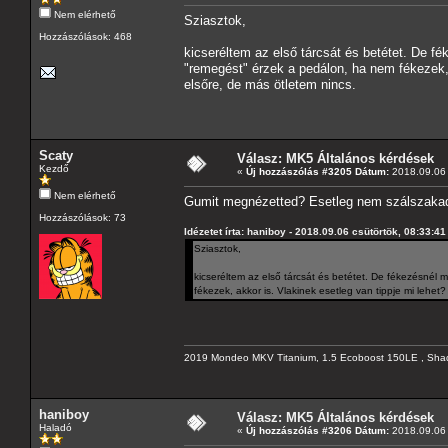
Nem elérhető
Sziasztok,
Hozzászólások: 468
kicseréltem az első tárcsát és betétet. De fé
"remegést" érzek a pedálon, ha nem fékezek, 
elsőre, de más ötletem nincs.
Scaty
Válasz: MK5 Általános kérdések
Kezdő
«
Új hozzászólás #3205 Dátum:
2018.09.06 
Nem elérhető
Gumit megnézetted? Esetleg nem szálszaka
Hozzászólások: 73
Idézetet írta: haniboy - 2018.09.06 csütörtök, 08:33:41
Sziasztok,
kicseréltem az első tárcsát és betétet. De fékezésnél 
fékezek, akkor is. Vlakinek esetleg van tippje mi lehe
2019 Mondeo MKV Titanium, 1.5 Ecoboost 150LE , Sha
haniboy
Válasz: MK5 Általános kérdések
Haladó
«
Új hozzászólás #3206 Dátum:
2018.09.06 