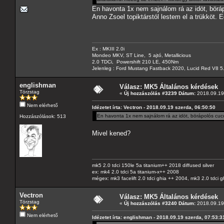
En havonta 1x nem sajnálom rá az idöt, börá
Anno Zsoel topiktárstól lestem el a trükköt. E
Ex : MKIII 2.0i
Mondeo MKV, ST Line, 5 ajtó, Metallicious
2.0 TDCi, Powershift 210 LE, 450Nm
Jelenleg : Ford Mustang Fastback 2020, Lucid Red V8 5
englishman
Válasz: MK5 Általános kérdések
Törzstag
«
Új hozzászólás #3239 Dátum:
2018.09.19 
Nem elérhető
Idézetet írta: Vectron - 2018.09.19 szerda, 06:50:50
En havonta 1x nem sajnálom rá az idöt, börápolós cucc
Hozzászólások: 513
Mivel kened?
mk5 2.0 tdci 150le 5a titanium++ 2018 diffused silver
ex: mk4 2.0 tdci 5a titanium-x++ 2008
mégex: mk3 facelift 2.0 tdci ghia ++ 2004, mk3 2.0 tdci 
Vectron
Válasz: MK5 Általános kérdések
Törzstag
«
Új hozzászólás #3240 Dátum:
2018.09.19 
Nem elérhető
Idézetet írta: englishman - 2018.09.19 szerda, 07:53:3