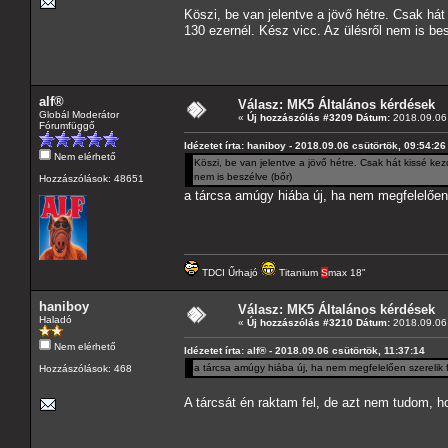
Köszi, be van jelentve a jövő hétre. Csak há
130 ezernél. Kész vicc. Az ülésről nem is bes
alf®
Válasz: MK5 Általános kérdések
Globál Moderátor
«
Új hozzászólás #3209 Dátum:
2018.09.06 
Fórumfüggő
Idézetet írta: haniboy - 2018.09.06 csütörtök, 09:54:26
Nem elérhető
Köszi, be van jelentve a jövő hétre. Csak hát kissé ke
nem is beszélve (bőr)
Hozzászólások: 48651
a tárcsa amúgy hiába új, ha nem megfelelően 
TDCI Űrhajó
Titanium
S
max 18"
haniboy
Válasz: MK5 Általános kérdések
Haladó
«
Új hozzászólás #3210 Dátum:
2018.09.06 
Nem elérhető
Idézetet írta: alf® - 2018.09.06 csütörtök, 11:37:14
a tárcsa amúgy hiába új, ha nem megfelelően szerelik f
Hozzászólások: 468
A tárcsát én raktam fel, de azt nem tudom, ho