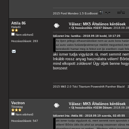
2015 Ford Mondeo 1.5 EcoBoost
Attila 86
Válasz: MK5 Általános kérdések
Haladó
«
Új hozzászólás #3237 Dátum:
2018.09.19 
Nem elérhető
Idézetet írta: lantika - 2018.09.18 kedd, 10:17:25
Az ilyen jellegü elhasznälodäst nem az auto kora hatä
Hozzászólások: 283
az auto valos futästeljesitmenye mielött megvetted,m
kereskedö hamar meg is felezi ezt (jo esetben csak fele
aki ismer tudja vigyázok rá, mert semmit nem 
Inkább rossz anyag használatra vélem! Bőrös
mind elkopott zoldesre! Úgy üljek benne hog
borozest
2015 Mk5 2.0 Tdci Titanium Powershift Panther Black!
Vectron
Válasz: MK5 Általános kérdések
Törzstag
«
Új hozzászólás #3238 Dátum:
2018.09.19 
Nem elérhető
Idézetet írta: Attila 86 - 2018.09.19 szerda, 02:45:55
aki ismer tudja vigyázok rá, mert semmit nem sporolok r
Hozzászólások: 547
vélem! Bőrös ülés és ahol az anyag osszevan várva mé
akaratlanul mozog az ember... Mindegy akkor tavassza