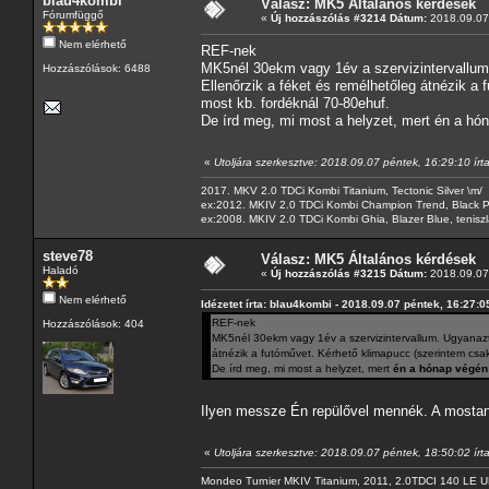
blau4kombi
Válasz: MK5 Általános kérdések
Fórumfüggő
«
Új hozzászólás #3214 Dátum:
2018.09.07 
Nem elérhető
REF-nek
MK5nél 30ekm vagy 1év a szervizintervallum.
Hozzászólások: 6488
Ellenőrzik a féket és remélhetőleg átnézik a 
most kb. fordéknál 70-80ehuf.
De írd meg, mi most a helyzet, mert én a 
«
Utoljára szerkesztve: 2018.09.07 péntek, 16:29:10 írt
2017. MKV 2.0 TDCi Kombi Titanium, Tectonic Silver \m/
ex:2012. MKIV 2.0 TDCi Kombi Champion Trend, Black Pa
ex:2008. MKIV 2.0 TDCi Kombi Ghia, Blazer Blue, tenis
steve78
Válasz: MK5 Általános kérdések
Haladó
«
Új hozzászólás #3215 Dátum:
2018.09.07 
Nem elérhető
Idézetet írta: blau4kombi - 2018.09.07 péntek, 16:27:0
REF-nek
Hozzászólások: 404
MK5nél 30ekm vagy 1év a szervizintervallum. Ugyanazt 
átnézik a futóművet. Kérhető klimapucc (szerintem csak
De írd meg, mi most a helyzet, mert
én a hónap végé
Ilyen messze Én repülővel mennék. A mostan
«
Utoljára szerkesztve: 2018.09.07 péntek, 18:50:02 írt
Mondeo Turnier MKIV Titanium, 2011, 2.0TDCI 140 LE U