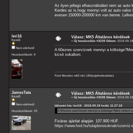
Az ilyen jellegü elhasznälodäst nem az auto 
Kerdes az is,hogy mennyi volt az auto valos 
evesen 150000-200000 km van benne. Lelkes a
leri16
Válasz: MK5 Általános kérdések
Kezdő
«
Új hozzászólás #3235 Dátum:
2018.09.18
Nem elérhető
A 60ezres szervíznek mennyi a költsége?Mert
kicsit sokallom.
Hozzászólások: 6
Ford Mondeo mk5 tdci 180ps(pferdestärke)
JamesTata
Válasz: MK5 Általános kérdések
Kezdő
«
Új hozzászólás #3236 Dátum:
2018.09.18
Nem elérhető
Idézetet írta: leri16 - 2018.09.18 kedd, 11:27:18
A 60ezres szervíznek mennyi a költsége?Mert nekem péc
Hozzászólások: 35
Fixáras ajánlat alapján 107.900 HUF.
https://www.ford.hu/tulajdonosoknak/szerviz-