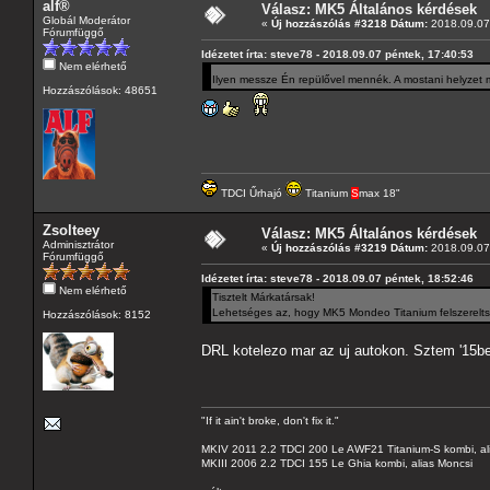
alf®
Válasz: MK5 Általános kérdések
Globál Moderátor
«
Új hozzászólás #3218 Dátum:
2018.09.07 
Fórumfüggő
Idézetet írta: steve78 - 2018.09.07 péntek, 17:40:53
Nem elérhető
Ilyen messze Én repülővel mennék. A mostani helyzet
Hozzászólások: 48651
TDCI Űrhajó
Titanium
S
max 18"
Zsolteey
Válasz: MK5 Általános kérdések
Adminisztrátor
«
Új hozzászólás #3219 Dátum:
2018.09.07 
Fórumfüggő
Idézetet írta: steve78 - 2018.09.07 péntek, 18:52:46
Nem elérhető
Tisztelt Márkatársak!
Lehetséges az, hogy MK5 Mondeo Titanium felszereltsé
Hozzászólások: 8152
DRL kotelezo mar az uj autokon. Sztem '15be
"If it ain't broke, don't fix it."
MKIV 2011 2.2 TDCI 200 Le AWF21 Titanium-S kombi, al
MKIII 2006 2.2 TDCI 155 Le Ghia kombi, alias Moncsi