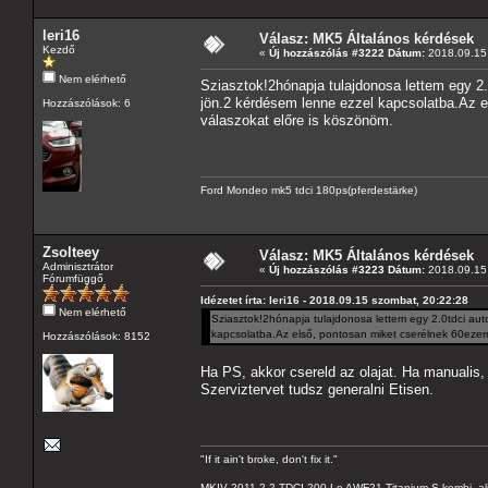
leri16
Válasz: MK5 Általános kérdések
Kezdő
«
Új hozzászólás #3222 Dátum:
2018.09.15 
Nem elérhető
Sziasztok!2hónapja tulajdonosa lettem egy 
jön.2 kérdésem lenne ezzel kapcsolatba.Az el
Hozzászólások: 6
válaszokat előre is köszönöm.
Ford Mondeo mk5 tdci 180ps(pferdestärke)
Zsolteey
Válasz: MK5 Általános kérdések
Adminisztrátor
«
Új hozzászólás #3223 Dátum:
2018.09.15 
Fórumfüggő
Idézetet írta: leri16 - 2018.09.15 szombat, 20:22:28
Nem elérhető
Sziasztok!2hónapja tulajdonosa lettem egy 2.0tdci a
kapcsolatba.Az első, pontosan miket cserélnek 60ezern
Hozzászólások: 8152
Ha PS, akkor csereld az olajat. Ha manualis,
Szerviztervet tudsz generalni Etisen.
"If it ain't broke, don't fix it."
MKIV 2011 2.2 TDCI 200 Le AWF21 Titanium-S kombi, al