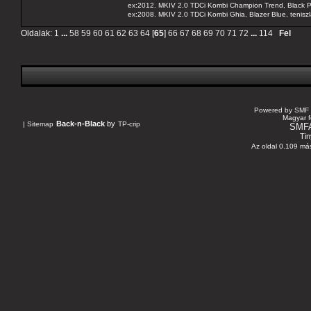
ex:2012. MKIV 2.0 TDCi Kombi Champion Trend, Black Pa
ex:2008. MKIV 2.0 TDCi Kombi Ghia, Blazer Blue, tenis
Oldalak:
1
...
58
59
60
61
62
63
64
[
65
]
66
67
68
69
70
71
72
...
114
Fel
Powered by SMF 
Magyar f
Back-n-Black
by
|
Sitemap
TP-crip
SMF
Tin
Az oldal 0.109 más