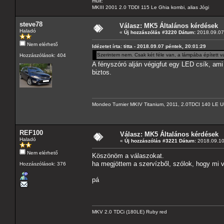
múlt:
MKIII 2001 2.0 TDDI 115 Le Ghia kombi, alias Jógi
steve78
Válasz: MK5 Általános kérdések
Haladó
«
Új hozzászólás #3220 Dátum:
2018.09.07 
Nem elérhető
Idézetet írta: titta - 2018.09.07 péntek, 20:01:29
Szerintem nem. Csak két féle van, a lámpába épített 
Hozzászólások: 404
A fényszóró alján végigfut egy LED csík, ami 
biztos.
Mondeo Turnier MKIV Titanium, 2011, 2.0TDCI 140 LE U
REF100
Válasz: MK5 Általános kérdések
Haladó
«
Új hozzászólás #3221 Dátum:
2018.09.10 
Nem elérhető
Köszönöm a válaszokat.
ha megjöttem a szervízből, szólok, hogy mi v
Hozzászólások: 376
pá
MKV 2.0 TDCi (180LE) Ruby red