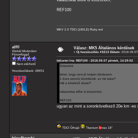
REF100
MKV 2.0 TDCi (180LE) Ruby red
alf®
Válasz: MK5 Általános kérdések
Globál Moderátor
«
Új hozzászólás #3213 Dátum:
2018.09.07 
Fórumfüggő
Idézetet írta: REF100 - 2018.09.07 péntek, 14:29:02
Nem elérhető
Sziasztok
Hozzászólások: 48651
lehet, hogy nem jó helyen kérdezem:
1 éves szervíz következik, ez mit takar?
mik a kötelező részei?
válaszokat előre is köszönöm,
REF100
ugyan az mint a soronkövetkező 20e km -es 
TDCI Űrhajó
Titanium
S
max 18"