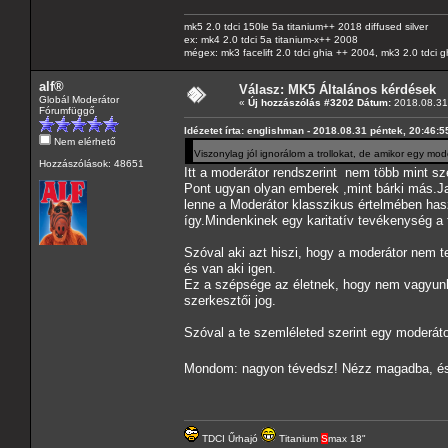
mk5 2.0 tdci 150le 5a titanium++ 2018 diffused silver
ex: mk4 2.0 tdci 5a titanium-x++ 2008
mégex: mk3 facelift 2.0 tdci ghia ++ 2004, mk3 2.0 tdci 
alf®
Válasz: MK5 Általános kérdések
Globál Moderátor
«
Új hozzászólás #3202 Dátum:
2018.08.31 
Fórumfüggő
Idézetet írta: englishman - 2018.08.31 péntek, 20:46:5
Nem elérhető
Viszonylag jól ignorálom a trollokat, de amikor egy mo
Hozzászólások: 48651
Itt a moderátor rendszerint nem több mint sz
Pont ugyan olyan emberek ,mint bárki más.Ja
lenne a Moderátor klasszikus értelmében has
így.Mindenkinek egy karitatív tevékenység a 
Szóval aki azt hiszi, hogy a moderátor nem 
és van aki igen.
Ez a szépsége az életnek, hogy nem vagyunk
szerkesztői jog.
Szóval a te szemléleted szerint egy moderáto
Mondom: nagyon tévedsz! Nézz magadba, és g
TDCI Űrhajó
Titanium
S
max 18"