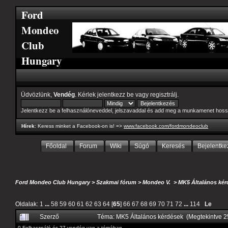
Ford
Mondeo
Club
Hungary
Üdvözlünk,
Vendég
. Kérlek
jelentkezz be
vagy
regisztrálj
.
Jelentkezz be a felhasználóneveddel, jelszavaddal és add meg a munkamenet hoss
Hírek
: Keress minket a Facebook-on is! =>
www.facebook.com/fordmondeoclub
Főoldal
Forum
Wiki
Súgó
Keresés
Bejelentke
Ford Mondeo Club Hungary
>
Szakmai fórum
>
Mondeo V.
>
MK5 Általános kér
Oldalak:
1
...
58
59
60
61
62
63
64
[
65
]
66
67
68
69
70
71
72
...
114
Le
Szerző
Téma: MK5 Általános kérdések (Megtekintve 
0 Felhasználó és 27 vendég van a témában