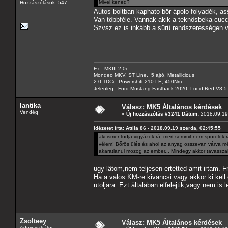
Mivel kened?
Hozzászólások: 547
Autos boltban kaphato bör ápolo folyadék, ass
Van többféle. Vannak akik a teknösbeka cuc
Szvsz ez is inkább a sürü rendszerességen v
Ex : MKIII 2.0i
Mondeo MKV, ST Line, 5 ajtó, Metallicious
2.0 TDCi, Powershift 210 LE, 450Nm
Jelenleg : Ford Mustang Fastback 2020, Lucid Red V8 5
lantika
Válasz: MK5 Általános kérdések
Vendég
«
Új hozzászólás #3241 Dátum:
2018.09.19 
Idézetet írta: Attila 86 - 2018.09.19 szerda, 02:45:55
aki ismer tudja vigyázok rá, mert semmit nem sporolok r
vélem! Bőrös ülés és ahol az anyag osszevan várva mé
akaratlanul mozog az ember... Mindegy akkor tavassza
ugy lätom,nem teljesen ertetted amit irtam. F
Ha a valos KM-re kiväncsi vagy akkor ki kell
utoljära. Ezt ältaläban elfelejtik,vagy nem is 
Zsolteey
Válasz: MK5 Általános kérdések
Adminisztrátor