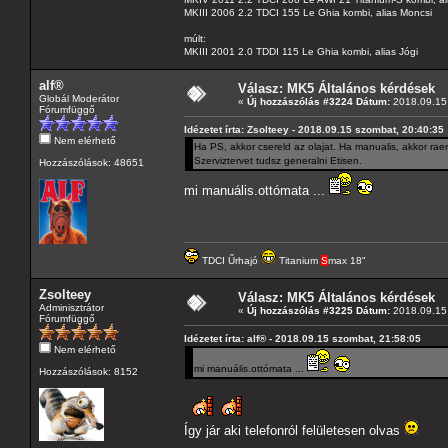
MKIII 2006 2.2 TDCI 155 Le Ghia kombi, alias Moncsi
múlt:
MKIII 2001 2.0 TDDI 115 Le Ghia kombi, alias Jógi
alf®
Válasz: MK5 Általános kérdések
Globál Moderátor
«
Új hozzászólás #3224 Dátum:
2018.09.15 
Fórumfüggő
Idézetet írta: Zsolteey - 2018.09.15 szombat, 20:40:35
Nem elérhető
Ha PS, akkor csereld az olajat. Ha manualis, akkor rae
Szerviztervet tudsz generalni Etisen.
Hozzászólások: 48651
mi manuális.ottómata ...
TDCI Űrhajó
Titanium
S
max 18"
Zsolteey
Válasz: MK5 Általános kérdések
Adminisztrátor
«
Új hozzászólás #3225 Dátum:
2018.09.15 
Fórumfüggő
Idézetet írta: alf® - 2018.09.15 szombat, 21:58:05
Nem elérhető
mi manuális.ottómata ...
Hozzászólások: 8152
Így jár aki telefonról felületesen olvas