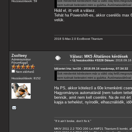
Sok mindenkit kérdeztem már a váltó olaj felől,megoszl
Hozzászólások: 59
nem tudnak belerakni mint a gyárba. Autómataválróval 
Hidd el, itt volt a válasz.
Tehát ha Powershift-es, akkor cserélős max 
velük.
2018 S-Max 2.0 EcoBoost Titanium
Zsolteey
Válasz: MK5 Általános kérdések
Adminisztrátor
«
Új hozzászólás #3228 Dátum:
2018.09.16 
Fórumfüggő
Idézetet írta: leri16 - 2018.09.16 vasárnap, 07:34:32
Nem elérhető
Sok mindenkit kérdeztem már a váltó olaj felől,megoszl
nem tudnak belerakni mint a gyárba. Autómataválróval 
Hozzászólások: 8152
Ha PS, akkor kötelező a 60e kmenkénti csere
Hagyományos automatánál (nem tudom tettek-
bennük, amit nem kell cserélni. Na de mit ért 
kapja a terhelést, nyírodik, elhasználódik, i
"If it ain't broke, don't fix it."
MKIV 2011 2.2 TDCI 200 Le AWF21 Titanium-S kombi, al