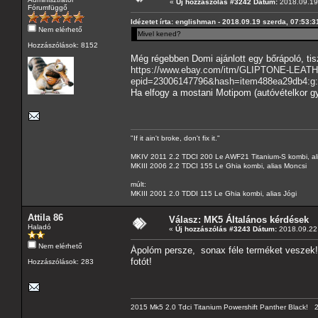
«
Új hozzászólás #3242 Dátum:
2018.09.19 
Fórumfüggő
Idézetet írta: englishman - 2018.09.19 szerda, 07:53:3
Nem elérhető
Mivel kened?
Hozzászólások: 8152
Még régebben Domi ajánlott egy bőrápoló, tisz
https://www.ebay.com/itm/GLIPTONE-L
epid=23006147796&hash=item488ea29db4
Ha elfogy a mostani Motipom (autóvételkor gy
"If it ain't broke, don't fix it."
MKIV 2011 2.2 TDCI 200 Le AWF21 Titanium-S kombi, al
MKIII 2006 2.2 TDCI 155 Le Ghia kombi, alias Moncsi
múlt:
MKIII 2001 2.0 TDDI 115 Le Ghia kombi, alias Jógi
Attila 86
Válasz: MK5 Általános kérdések
Haladó
«
Új hozzászólás #3243 Dátum:
2018.09.22 
Nem elérhető
Ápolóm persze, sonax féle terméket veszek! 
fotót!
Hozzászólások: 283
2015 Mk5 2.0 Tdci Titanium Powershift Panther Black!