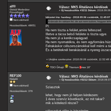
alf®
Válasz: MK5 Általános kérdések
Globál Moderátor
«
Új hozzászólás #3211 Dátum:
2018.09.06 
Fórumfüggő
Idézetet írta: haniboy - 2018.09.06 csütörtök, 11:45:07
Nem elérhető
A tárcsát én raktam fel, de azt nem tudom, hogyan lehet
Hozzászólások: 48651
Pl:
Ha nem tiszta a felület,amire felteszed.
Illetve a tácsa belső felülete is tiszta ugye.
Ha nem jó a kerékcsapágyad.
Ha nem nyomatékra, és nem egyformára húzo
Felrakáskor célszerszámokkal kell mérni a t
És a betéteknél berakásánál a nyereg úszac
«
Utoljára szerkesztve: 2018.09.06 csütörtök, 11:52:48 ír
TDCI Űrhajó
Titanium
S
max 18"
REF100
Válasz: MK5 Általános kérdések
Haladó
«
Új hozzászólás #3212 Dátum:
2018.09.07 
Nem elérhető
Sziasztok
Hozzászólások: 376
lehet, hogy nem jó helyen kérdezem:
1 éves szervíz következik, ez mit takar?
mik a kötelező részei?
válaszokat előre is köszönöm,