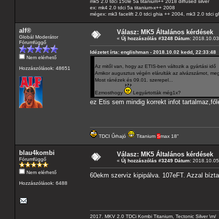
mk5 2.0 tdci 150le 5a titanium++ 2018 diffused silver
ex: mk4 2.0 tdci 5a titanium-x++ 2008
mégex: mk3 facelift 2.0 tdci ghia ++ 2004, mk3 2.0 tdci 
alf®
Válasz: MK5 Általános kérdések
Globál Moderátor
«
Új hozzászólás #3248 Dátum:
2018.10.03 
Fórumfüggő
Idézetet írta: englishman - 2018.10.02 kedd, 22:33:48
Nem elérhető
Az mitől van, hogy az ETIS-ben változik a gyártási idő
Hozzászólások: 48651
Amikor augusztus végén elárulták az alvázszámot, megné
Most ránézek és 09.01. szerepel...
Ezmosthogy
Legyártották még1x?
ez Etis sem mindig korrekt infot tartalmaz,fől
TDCI Űrhajó
Titanium
S
max 18"
blau4kombi
Válasz: MK5 Általános kérdések
Fórumfüggő
«
Új hozzászólás #3249 Dátum:
2018.10.05 
Nem elérhető
60ekm szerviz kipipálva. 107eFT. Azzal bízta
Hozzászólások: 6488
2017. MKV 2.0 TDCi Kombi Titanium, Tectonic Silver \m/