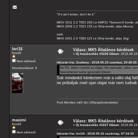
"If it ain't broke, don't fix it."
MKIV 2011 2.2 TDCI 200 Le AWF21 Titanium-S kombi, al
MKIII 2006 2.2 TDCI 155 Le Ghia kombi, alias Moncsi
múlt:
MKIII 2001 2.0 TDDI 115 Le Ghia kombi, alias Jógi
leri16
Válasz: MK5 Általános kérdések
Kezdő
«
Új hozzászólás #3226 Dátum:
2018.09.16 
Nem elérhető
Idézetet írta: Zsolteey - 2018.09.15 szombat, 20:40:35
Ha PS, akkor csereld az olajat. Ha manualis, akkor rae
Hozzászólások: 6
Szerviztervet tudsz generalni Etisen.
Sok mindenkit kérdeztem már a váltó olaj fe
ne próbáljak.mert ojan olajat már nem tudnak 
Ford Mondeo mk5 tdci 180ps(pferdestärke)
maximi
Válasz: MK5 Általános kérdések
Kezdő
«
Új hozzászólás #3227 Dátum:
2018.09.16 
Nem elérhető
Idézetet írta: leri16 - 2018.09.16 vasárnap, 07:34:32