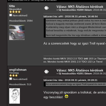
titta
Válasz: MK5 Általános kérdések
Megszállott
«
Új hozzászólás #3200 Dátum:
2018.08.31 
Nem elérhető
Idézetet írta: alf® - 2018.08.31 péntek, 16:46:04
szerintem meg sokkal jobban jártál volna ha nem is írtá
Hozzászólások: 3584
Szóval a bagyoly mondja verébnek esete áll fenn.Biztos
A vélemény meg olyan mint a shegjuk.Mindenkinek van,
Szóval beszólsz a másiknak, hogy troll,de megorrolsz ha
Nem kell megorrolni.Ha írsz egy témában,vállald a köv
Az a szerencsétek hogy az igazi Troll nyaral
Mondeo kombi MKIV 2013 2.0 TDCI
140
163 Le Titaniu
ex. Mondeo kombi MKIII 2001 2.0 TDCI 132 Le Trend
englishman
Válasz: MK5 Általános kérdések
Törzstag
«
Új hozzászólás #3201 Dátum:
2018.08.31 
Nem elérhető
Idézetet írta: titta - 2018.08.31 péntek, 20:28:21
Az a szerencsétek hogy az igazi Troll nyaral és nem ér
Hozzászólások: 513
Viszonylag jól ignorálom a trollokat, de amik
egy beszólást