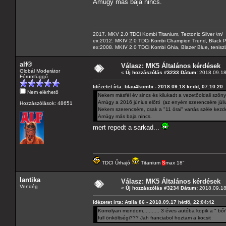
Amúgy más baja nincs.
2017. MKV 2.0 TDCi Kombi Titanium, Tectonic Silver \m/
ex:2012. MKIV 2.0 TDCi Kombi Champion Trend, Black Pa
ex:2008. MKIV 2.0 TDCi Kombi Ghia, Blazer Blue, tenis
alf®
Válasz: MK5 Általános kérdések
Globál Moderátor
«
Új hozzászólás #3233 Dátum:
2018.09.18
Fórumfüggő
Idézetet írta: blau4kombi - 2018.09.18 kedd, 07:10:20
Nem elérhető
Nekem másfél év sincs és kilukadt a vezetőoldali szőn
Amúgy a 2016 június előtti (az enyém szerencsére júliu
Hozzászólások: 48651
Nekem szerencsére, csak a "11 órai" varrás széle kezde
Amúgy más baja nincs.
mert repedt a sarkad...
TDCI Űrhajó
Titanium
S
max 18"
lantika
Válasz: MK5 Általános kérdések
Vendég
«
Új hozzászólás #3234 Dátum:
2018.09.18
Idézetet írta: Attila 86 - 2018.09.17 hétfő, 22:04:42
Komolyan mondom........... 3 éves autóba kopik a " bőr
full önköltségi??? Jah franciabol hoztam a kocsit