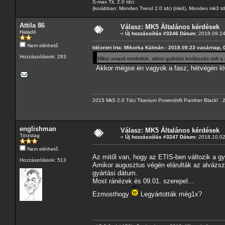
S-max Tit. 2.0 tdci
(korábban: Mondeo Trend 2.0 tdci (mk4), Mondeo mk3 tdci, 
Attila 86
Válasz: MK5 Általános kérdések
Haladó
«
Új hozzászólás #3246 Dátum:
2018.09.24 
Nem elérhető
Idézetet írta: Mikorka Kálmán - 2018.09.23 vasárnap, 
Hozzászólások: 283
Mikor smaxit rendeltük, akkor gyártási korlátozás volt
Akkor mégse én vagyok a fasz, hétvégén lö
2015 Mk5 2.0 Tdci Titanium Powershift Panther Black!
englishman
Válasz: MK5 Általános kérdések
Törzstag
«
Új hozzászólás #3247 Dátum:
2018.10.02
Nem elérhető
Az mitől van, hogy az ETIS-ben változik a g
Hozzászólások: 513
Amikor augusztus végén elárulták az alvázszá
gyártási dátum.
Most ránézek és 09.01. szerepel...
Ezmosthogy
Legyártották még1x?