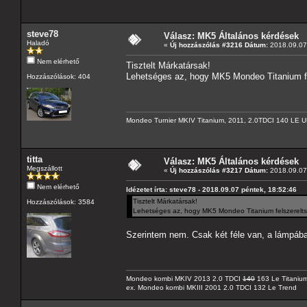
steve78
Válasz: MK5 Általános kérdések
Haladó
«
Új hozzászólás #3216 Dátum:
2018.09.07 
Nem elérhető
Tisztelt Márkatársak!
Lehetséges az, hogy MK5 Mondeo Titanium fel
Hozzászólások: 404
Mondeo Turnier MKIV Titanium, 2011, 2.0TDCI 140 LE U
titta
Válasz: MK5 Általános kérdések
Megszállott
«
Új hozzászólás #3217 Dátum:
2018.09.07 
Nem elérhető
Idézetet írta: steve78 - 2018.09.07 péntek, 18:52:46
Tisztelt Márkatársak!
Hozzászólások: 3584
Lehetséges az, hogy MK5 Mondeo Titanium felszereltsé
Szerintem nem. Csak két féle van, a lámpába
Mondeo kombi MKIV 2013 2.0 TDCI
140
163 Le Titaniu
ex. Mondeo kombi MKIII 2001 2.0 TDCI 132 Le Trend