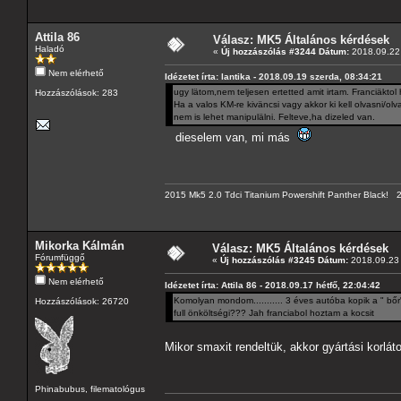
Attila 86
Válasz: MK5 Általános kérdések
Haladó
«
Új hozzászólás #3244 Dátum:
2018.09.22 
Nem elérhető
Idézetet írta: lantika - 2018.09.19 szerda, 08:34:21
ugy lätom,nem teljesen ertetted amit irtam. Franciäktol
Hozzászólások: 283
Ha a valos KM-re kiväncsi vagy akkor ki kell olvasni/ol
nem is lehet manipulälni. Felteve,ha dizeled van.
dieselem van, mi más
2015 Mk5 2.0 Tdci Titanium Powershift Panther Black!
Mikorka Kálmán
Válasz: MK5 Általános kérdések
Fórumfüggő
«
Új hozzászólás #3245 Dátum:
2018.09.23 
Nem elérhető
Idézetet írta: Attila 86 - 2018.09.17 hétfő, 22:04:42
Komolyan mondom........... 3 éves autóba kopik a " bőr
Hozzászólások: 26720
full önköltségi??? Jah franciabol hoztam a kocsit
Mikor smaxit rendeltük, akkor gyártási korlá
Phinabubus, filematológus