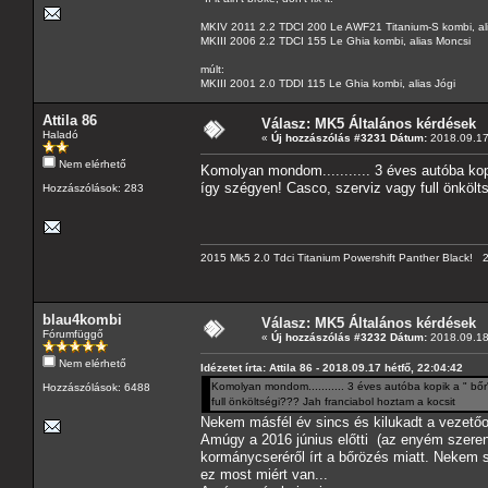
MKIV 2011 2.2 TDCI 200 Le AWF21 Titanium-S kombi, al
MKIII 2006 2.2 TDCI 155 Le Ghia kombi, alias Moncsi
múlt:
MKIII 2001 2.0 TDDI 115 Le Ghia kombi, alias Jógi
Attila 86
Válasz: MK5 Általános kérdések
Haladó
«
Új hozzászólás #3231 Dátum:
2018.09.17 
Nem elérhető
Komolyan mondom........... 3 éves autóba kop
így szégyen! Casco, szerviz vagy full önkölt
Hozzászólások: 283
2015 Mk5 2.0 Tdci Titanium Powershift Panther Black!
blau4kombi
Válasz: MK5 Általános kérdések
Fórumfüggő
«
Új hozzászólás #3232 Dátum:
2018.09.18
Nem elérhető
Idézetet írta: Attila 86 - 2018.09.17 hétfő, 22:04:42
Komolyan mondom........... 3 éves autóba kopik a " bőr
Hozzászólások: 6488
full önköltségi??? Jah franciabol hoztam a kocsit
Nekem másfél év sincs és kilukadt a vezetőo
Amúgy a 2016 június előtti (az enyém szerenc
kormánycseréről írt a bőrözés miatt. Nekem s
ez most miért van...