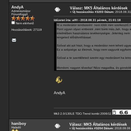
AndyA
Válasz: MK5 Általános kérdések
Adminisztrátor
«
Új hozzászólás #3203 Dátum:
2018.08.31 
Fórumfüggő
Idézetet írta: alf® - 2018.08.31 péntek, 21:01:18
Nem elérhető
Itt a moderátor rendszerint nem több mint szerkesztő.H
Pont ugyan olyan emberek ,mint bárki más.Jah, hogy a
Hozzászólások: 27119
értelmében használatos tevékenységre. Jelenleg nem íg
rengeted időráfordítással.
Szóval aki azt hiszi, hogy a moderátor nem teheti ugy
Ez a szépsége az életnek, hogy nem vagyunk egyformák
Szóval a te szemléleted szerint egy moderátort ha let
Mondom: nagyon tévedsz! Nézz magadba, és gondold á
AndyA
Mk3 2.0/130LE TDCi Trend kombi 2006/11
haniboy
Válasz: MK5 Általános kérdések
Haladó
«
Új hozzászólás #3204 Dátum:
2018.09.06 