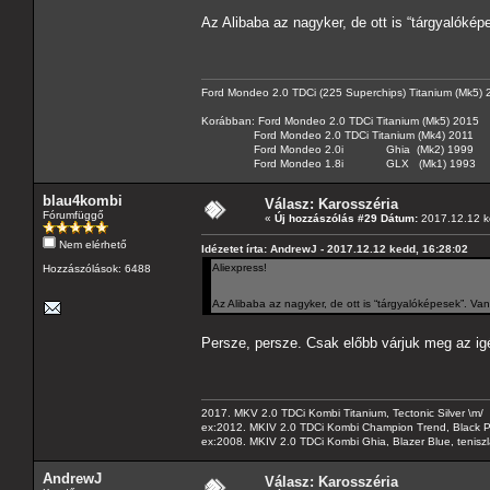
Az Alibaba az nagyker, de ott is “tárgyalóké
Ford Mondeo 2.0 TDCi (225 Superchips) Titanium (Mk5)
Korábban: Ford Mondeo 2.0 TDCi Titanium (Mk5) 2015
Ford Mondeo 2.0 TDCi Titanium (Mk4) 2011
Ford Mondeo 2.0i Ghia (Mk2) 1999
Ford Mondeo 1.8i GLX (Mk1) 1993
blau4kombi
Válasz: Karosszéria
Fórumfüggő
«
Új hozzászólás #29 Dátum:
2017.12.12 k
Nem elérhető
Idézetet írta: AndrewJ - 2017.12.12 kedd, 16:28:02
Aliexpress!
Hozzászólások: 6488
Az Alibaba az nagyker, de ott is “tárgyalóképesek”. V
Persze, persze. Csak előbb várjuk meg az i
2017. MKV 2.0 TDCi Kombi Titanium, Tectonic Silver \m/
ex:2012. MKIV 2.0 TDCi Kombi Champion Trend, Black Pa
ex:2008. MKIV 2.0 TDCi Kombi Ghia, Blazer Blue, tenis
AndrewJ
Válasz: Karosszéria