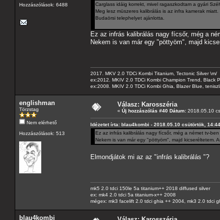
Carglass idáig korrekt, mivel ragaszkodtam a gyári Sz
Hozzászólások: 6488
Meg lesz müszeres kalibrálás is az infra kamerak miatt.
Budaörsi telephelyet ajánlotta.
Ez az infrás kalibrálás nagy fícsőr, még a n
Nekem is van már egy "pöttyöm", majd kicse
2017. MKV 2.0 TDCi Kombi Titanium, Tectonic Silver \m/
ex:2012. MKIV 2.0 TDCi Kombi Champion Trend, Black Pa
ex:2008. MKIV 2.0 TDCi Kombi Ghia, Blazer Blue, tenis
englishman
Válasz: Karosszéria
Törzstag
«
Új hozzászólás #40 Dátum:
2018.05.10 cs
Nem elérhető
Idézetet írta: blau4kombi - 2018.05.10 csütörtök, 14:4
Ez az infrás kalibrálás nagy fícsőr, még a német tv-be
Hozzászólások: 513
Nekem is van már egy "pöttyöm", majd kicseréltetem. 
Elmondjátok mi az az "infrás kalibrálás "?
mk5 2.0 tdci 150le 5a titanium++ 2018 diffused silver
ex: mk4 2.0 tdci 5a titanium-x++ 2008
mégex: mk3 facelift 2.0 tdci ghia ++ 2004, mk3 2.0 tdci 
blau4kombi
Válasz: Karosszéria