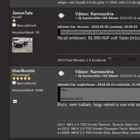
mégex: mk3 facelift 2.0 tdci ghia ++ 2004, mk3 2.0 tdci 
JamesTata
Válasz: Karosszéria
Kezdő
«
Új hozzászólás #43 Dátum:
2018.05.11 pé
Nem elérhető
Idézetet írta: Vectron - 2018.05.05 szombat, 19:49:33
Elsö szélvédöre tud vki árat?(szélvédöfütés+infra kame
Hozzászólások: 35
Ha jól emléxem, 81.000 HUF volt Tatán (m1s
2015 Ford Mondeo 1.5 EcoBoost
blau4kombi
Válasz: Karosszéria
Fórumfüggő
«
Új hozzászólás #44 Dátum:
2018.05.11 pé
Nem elérhető
Idézetet írta: englishman - 2018.05.10 csütörtök, 21:4
Aha...
Hozzászólások: 6488
Mérisnem érint?
Bocs, nem tudtam, hogy neked is van már az
2017. MKV 2.0 TDCi Kombi Titanium, Tectonic Silver \m/
ex:2012. MKIV 2.0 TDCi Kombi Champion Trend, Black Pa
ex:2008. MKIV 2.0 TDCi Kombi Ghia, Blazer Blue, tenis