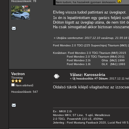
Hozzászólások: 78
Nem tudom, ha hazaérek gyorsan átolvasom.
Elvileg vissza tudod pattintani az üveglapot.
1x én is lepattintottam egy garázs feljáró szé
Dróton lógott az üveglap utána, de nem tört 
Ha csak simogattad akkor biztosan visszame
«
Utoljára szerkesztve: 2017.12.10 vasárnap, 21:35:18 
Ford Mondeo 2.0 TDCi (225 Superchips) Titanium (Mk5)
Korábban: Ford Mondeo 2.0 TDCi Titanium (Mk5) 2015
Ford Mondeo 2.0 TDCi Titanium (Mk4) 2011
Ford Mondeo 2.0i Ghia (Mk2) 1999
Ford Mondeo 1.8i GLX (Mk1) 1993
Vectron
Válasz: Karosszéria
Törzstag
«
Új hozzászólás #7 Dátum:
2017.12.11 hét
Nem elérhető
Oldalsó tükrök kilépő vilagitashoz az izzocser
Hozzászólások: 547
Ex : MKIII 2.0i
Mondeo MKV, ST Line, 5 ajtó, Metallicious
2.0 TDCi, Powershift 210 LE, 450Nm
Jelenleg : Ford Mustang Fastback 2020, Lucid Red V8 5