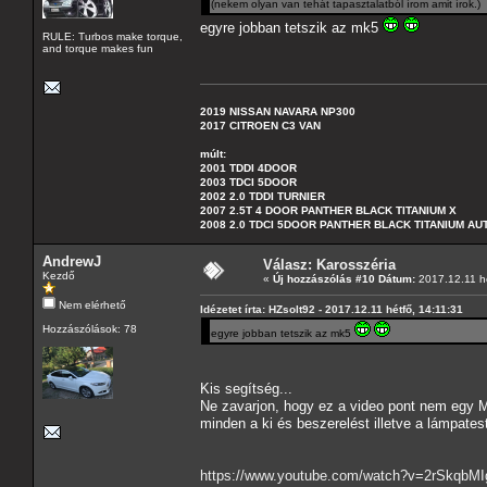
(nekem olyan van tehát tapasztalatból írom amit írok.)
egyre jobban tetszik az mk5
RULE: Turbos make torque,
and torque makes fun
2019 NISSAN NAVARA NP300
2017 CITROEN C3 VAN
múlt:
2001 TDDI 4DOOR
2003 TDCI 5DOOR
2002 2.0 TDDI TURNIER
2007 2.5T 4 DOOR PANTHER BLACK TITANIUM X
2008 2.0 TDCI 5DOOR PANTHER BLACK TITANIUM A
AndrewJ
Válasz: Karosszéria
Kezdő
«
Új hozzászólás #10 Dátum:
2017.12.11 hé
Nem elérhető
Idézetet írta: HZsolt92 - 2017.12.11 hétfő, 14:11:31
Hozzászólások: 78
egyre jobban tetszik az mk5
Kis segítség...
Ne zavarjon, hogy ez a video pont nem egy 
minden a ki és beszerelést illetve a lámpatest
https://www.youtube.com/watch?v=2rSkqbM