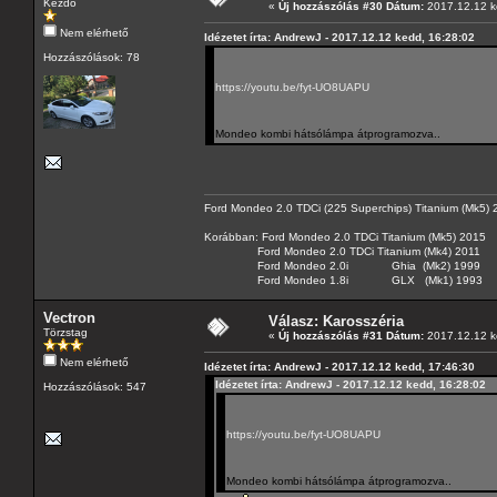
Kezdő
«
Új hozzászólás #30 Dátum:
2017.12.12 k
Nem elérhető
Idézetet írta: AndrewJ - 2017.12.12 kedd, 16:28:02
Hozzászólások: 78
https://youtu.be/fyt-UO8UAPU
Mondeo kombi hátsólámpa átprogramozva..
Ford Mondeo 2.0 TDCi (225 Superchips) Titanium (Mk5)
Korábban: Ford Mondeo 2.0 TDCi Titanium (Mk5) 2015
Ford Mondeo 2.0 TDCi Titanium (Mk4) 2011
Ford Mondeo 2.0i Ghia (Mk2) 1999
Ford Mondeo 1.8i GLX (Mk1) 1993
Vectron
Válasz: Karosszéria
Törzstag
«
Új hozzászólás #31 Dátum:
2017.12.12 k
Nem elérhető
Idézetet írta: AndrewJ - 2017.12.12 kedd, 17:46:30
Idézetet írta: AndrewJ - 2017.12.12 kedd, 16:28:02
Hozzászólások: 547
https://youtu.be/fyt-UO8UAPU
Mondeo kombi hátsólámpa átprogramozva..