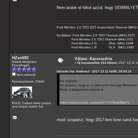
Nem árulok el titkot azzal, hogy SEMMILYET.
Ford Mondeo 2.0 TDCi (225 Superchips) Titanium (Mk5)
Korábban: Ford Mondeo 2.0 TDCi Titanium (Mk5) 2015
Ford Mondeo 2.0 TDCi Titanium (Mk4) 2011
Ford Mondeo 2.0i Ghia (Mk2) 1999
Ford Mondeo 1.8i GLX (Mk1) 1993
HZsolt92
Válasz: Karosszéria
Globál Moderátor
«
Új hozzászólás #14 Dátum:
2017.12.11 hé
Fórumfüggő
Idézetet írta: AndrewJ - 2017.12.11 hétfő, 16:09:16
Nem elérhető
Kis segítség...
Hozzászólások: 23848
Ne zavarjon, hogy ez a video pont nem egy Mondeon k
illetve a lámpatestet tekintve is.
https://www.youtube.com/watch?v=2rSkqbMIgYU
RULE: Turbos make torque,
and torque makes fun
most szopatsz, hogy 2017-ben ilyen sarut h