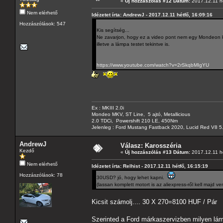
«
Új hozzászólás #12 Dátum:
2017.12.11 hé
Nem elérhető
Idézetet írta: AndrewJ - 2017.12.11 hétfő, 16:09:16
Hozzászólások: 547
Kis segítség...
Ne zavarjon, hogy ez a video pont nem egy Mondeon k
illetve a lámpa testet tekintve is.
https://www.youtube.com/watch?v=2rSkqbMIgYU
Ex : MKIII 2.0i
Mondeo MKV, ST Line, 5 ajtó, Metallicious
2.0 TDCi, Powershift 210 LE, 450Nm
Jelenleg : Ford Mustang Fastback 2020, Lucid Red V8 5
AndrewJ
Válasz: Karosszéria
Kezdő
«
Új hozzászólás #13 Dátum:
2017.12.11 hé
Nem elérhető
Idézetet írta: Relhist - 2017.12.11 hétfő, 16:15:19
Hozzászólások: 78
30USD? jó, hogy lehet kapni.
(lassan komplett motort is az aliexpress-ről kell majd ven
Kicsit számolj.... 30 X 270=8100 HUF / Pár
Szerinted a Ford márkaszervizben milyen lá