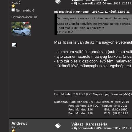
Kezdő
«
Új hozzászólás #23 Dátum:
2017.12.12 k
Nem elérhető
Idézetet írta: blau4kombi - 2017.12.11 hétfő, 22:05:11
Hozzászólások: 78
Van még más fícsőr is az mk5-höz, amitől bazári maj
Csak az 1xüség kedvéért, megvannak neked a linkek?
Tedd már ki ide, bitte,
a linkeket!!!
Előre is thx!
Más ficsör is van de az má nagyon elvetemült
- aluminium váltófül kormányra (automata vál
- ajtó zsanér határoló műanyag burkolat (a os
- ajtó zár b és c oszlopon lévő fém műanyag 
- tükörnél lévő műanyagburkolat egybeépített
Ford Mondeo 2.0 TDCi (225 Superchips) Titanium (Mk5)
Korábban: Ford Mondeo 2.0 TDCi Titanium (Mk5) 2015
Ford Mondeo 2.0 TDCi Titanium (Mk4) 2011
Ford Mondeo 2.0i Ghia (Mk2) 1999
Ford Mondeo 1.8i GLX (Mk1) 1993
AndrewJ
Válasz: Karosszéria
Kezdő
«
Új hozzászólás #24 Dátum:
2017.12.12 k