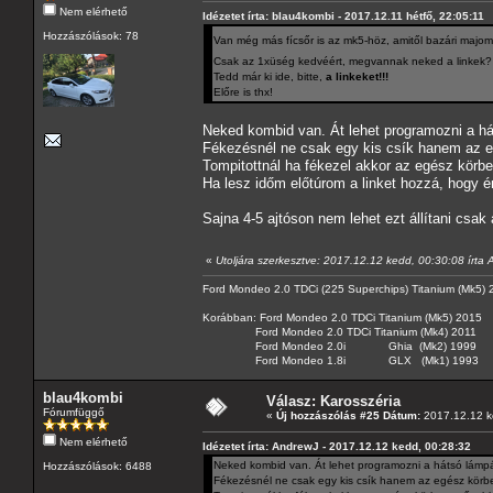
Nem elérhető
Idézetet írta: blau4kombi - 2017.12.11 hétfő, 22:05:11
Hozzászólások: 78
Van még más fícsőr is az mk5-höz, amitől bazári maj
Csak az 1xüség kedvéért, megvannak neked a linkek?
Tedd már ki ide, bitte,
a linkeket!!!
Előre is thx!
Neked kombid van. Át lehet programozni a h
Fékezésnél ne csak egy kis csík hanem az eg
Tompitottnál ha fékezel akkor az egész körbe
Ha lesz időm előtúrom a linket hozzá, hogy é
Sajna 4-5 ajtóson nem lehet ezt állítani csak
«
Utoljára szerkesztve: 2017.12.12 kedd, 00:30:08 írta
Ford Mondeo 2.0 TDCi (225 Superchips) Titanium (Mk5)
Korábban: Ford Mondeo 2.0 TDCi Titanium (Mk5) 2015
Ford Mondeo 2.0 TDCi Titanium (Mk4) 2011
Ford Mondeo 2.0i Ghia (Mk2) 1999
Ford Mondeo 1.8i GLX (Mk1) 1993
blau4kombi
Válasz: Karosszéria
Fórumfüggő
«
Új hozzászólás #25 Dátum:
2017.12.12 k
Nem elérhető
Idézetet írta: AndrewJ - 2017.12.12 kedd, 00:28:32
Neked kombid van. Át lehet programozni a hátsó lámp
Hozzászólások: 6488
Fékezésnél ne csak egy kis csík hanem az egész körbe