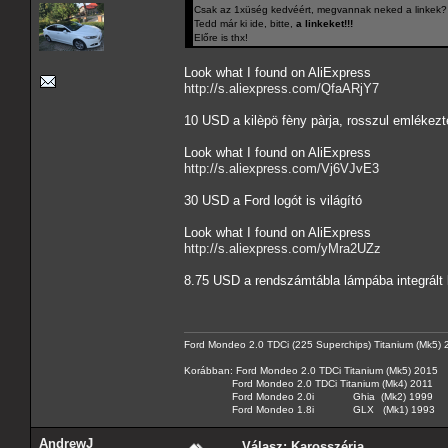
Csak az 1xüség kedvéért, megvannak neked a linkek?
Tedd már ki ide, bitte,
a linkeket!!!
Előre is thx!
Look what I found on AliExpress
http://s.aliexpress.com/QfaARjY7
10 USD a kilèpö fèny pàrja, rosszul emlékez
Look what I found on AliExpress
http://s.aliexpress.com/Vj6VJvE3
30 USD a Ford logót is világító
Look what I found on AliExpress
http://s.aliexpress.com/yMra2UZz
8.75 USD a rendszámtábla lámpába integrált l
Ford Mondeo 2.0 TDCi (225 Superchips) Titanium (Mk5)
Korábban: Ford Mondeo 2.0 TDCi Titanium (Mk5) 2015
Ford Mondeo 2.0 TDCi Titanium (Mk4) 2011
Ford Mondeo 2.0i Ghia (Mk2) 1999
Ford Mondeo 1.8i GLX (Mk1) 1993
AndrewJ
Válasz: Karosszéria