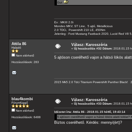
Gut
Ex : MKIII 2.0i
Mondeo MKV, ST Line, 5 ajtó, Metallicious
2.0 TDCi, Powershift 210 LE, 450Nm
Jelenleg : Ford Mustang Fastback 2020, Lucid Red V8 5
Attila 86
Válasz: Karosszéria
Haladó
«
Új hozzászólás #32 Dátum:
2018.01.15 hé
Nem elérhető
5 ajtóson cserélhető vajon a hátsó lökös alatt
Hozzászólások: 283
2015 Mk5 2.0 Tdci Titanium Powershift Panther Black!
blau4kombi
Válasz: Karosszéria
Fórumfüggő
«
Új hozzászólás #33 Dátum:
2018.01.15 hé
Nem elérhető
Idézetet írta: Attila 86 - 2018.01.15 hétfő, 19:43:14
5 ajtóson cserélhető vajon a hátsó lökös alatti toldat?
Hozzászólások: 6488
Biztos cserélhető. Kérdés: mennyi(ért)?