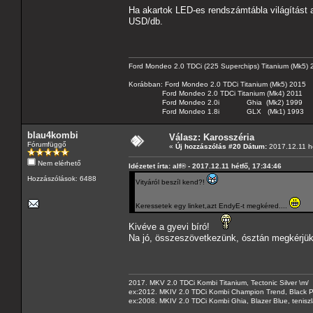
Ha akartok LED-es rendszámtábla világítást ak
USD/db.
Ford Mondeo 2.0 TDCi (225 Superchips) Titanium (Mk5)
Korábban: Ford Mondeo 2.0 TDCi Titanium (Mk5) 2015
Ford Mondeo 2.0 TDCi Titanium (Mk4) 2011
Ford Mondeo 2.0i Ghia (Mk2) 1999
Ford Mondeo 1.8i GLX (Mk1) 1993
blau4kombi
Válasz: Karosszéria
Fórumfüggő
«
Új hozzászólás #20 Dátum:
2017.12.11 hé
Nem elérhető
Idézetet írta: alf® - 2017.12.11 hétfő, 17:34:46
Hozzászólások: 6488
Vityáról beszíl kend?!
Keressetek egy linket,azt EndyE-t megkéred....
Kivéve a gyevi bíró!
Na jó, összeszövetkezünk, ósztán megkérjü
2017. MKV 2.0 TDCi Kombi Titanium, Tectonic Silver \m/
ex:2012. MKIV 2.0 TDCi Kombi Champion Trend, Black Pa
ex:2008. MKIV 2.0 TDCi Kombi Ghia, Blazer Blue, tenis