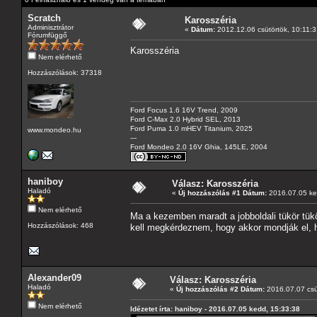
Scratch
Karosszéria
Adminisztrátor
«
Dátum:
2012.12.06 csütörtök, 10:11:3
Fórumfüggő
Karosszéria
Nem elérhető
Hozzászólások: 37318
Ford Focus 1.6 16V Trend, 2009
Ford C-Max 2.0 Hybrid SEL, 2013
Ford Puma 1.0 mHEV Titanium, 2025
www.mondeo.hu
---
Ford Mondeo 2.0 16V Ghia, 145LE, 2004
haniboy
Válasz: Karosszéria
Haladó
«
Új hozzászólás #1 Dátum:
2016.07.05 ke
Nem elérhető
Ma a kezemben maradt a jobboldali tükör tük
Hozzászólások: 468
kell megkérdeznem, hogy akkor mondják el, 
Alexander09
Válasz: Karosszéria
Haladó
«
Új hozzászólás #2 Dátum:
2016.07.07 csü
Nem elérhető
Idézetet írta: haniboy - 2016.07.05 kedd, 15:33:38