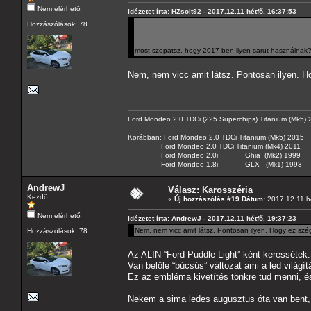
Nem elérhető
Idézetet írta: HZsolt92 - 2017.12.11 hétfő, 16:37:53
Hozzászólások: 78
most szopatsz, hogy 2017-ben ilyen sarut használnak
Nem, nem vicc amit látsz. Pontosan ilyen. H
Ford Mondeo 2.0 TDCi (225 Superchips) Titanium (Mk5)
Korábban: Ford Mondeo 2.0 TDCi Titanium (Mk5) 2015
Ford Mondeo 2.0 TDCi Titanium (Mk4) 2011
Ford Mondeo 2.0i Ghia (Mk2) 1999
Ford Mondeo 1.8i GLX (Mk1) 1993
AndrewJ
Válasz: Karosszéria
Kezdő
«
Új hozzászólás #19 Dátum:
2017.12.11 hé
Nem elérhető
Idézetet írta: AndrewJ - 2017.12.11 hétfő, 19:37:23
Nem, nem vicc amit látsz. Pontosan ilyen. Hogy ez sz
Hozzászólások: 78
Az ALIN “Ford Puddle Light”-ként keressétek.
Van belőle “búcsús” változat ami a led világít
Ez az embléma kivetítés tönkre tud menni, é
Nekem a sima ledes augusztus óta van bent, 