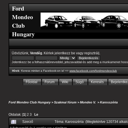
Ford
Mondeo
Club
Hungary
Üdvözlünk,
Vendég
. Kérlek
jelentkezz be
vagy
regisztrálj
.
Jelentkezz be a felhasználóneveddel, jelszavaddal és add meg a munkamenet hoss
Hírek
: Keress minket a Facebook-on is! =>
www.facebook.com/fordmondeoclub
Főoldal
Forum
Wiki
Súgó
Keresés
Bejelentke
Ford Mondeo Club Hungary
>
Szakmai fórum
>
Mondeo V.
>
Karosszéria
Oldalak: [
1
]
2
3
Le
Szerző
Téma: Karosszéria (Megtekintve 120734 alka
0 Felhasználó és 1 vendég van a témában