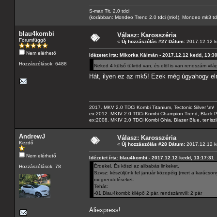
S-max Tit. 2.0 tdci
(korábban: Mondeo Trend 2.0 tdci (mk4), Mondeo mk3 tdci, 
blau4kombi
Válasz: Karosszéria
Fórumfüggő
«
Új hozzászólás #27 Dátum:
2017.12.12 k
Nem elérhető
Idézetet írta: Mikorka Kálmán - 2017.12.12 kedd, 13:3
Hozzászólások: 6488
Neked 4 külső tükröd van, és elöl is van rendszám vil
Hát, ilyen ez az mk5! Ezek még úgyahogy el
2017. MKV 2.0 TDCi Kombi Titanium, Tectonic Silver \m/
ex:2012. MKIV 2.0 TDCi Kombi Champion Trend, Black Pa
ex:2008. MKIV 2.0 TDCi Kombi Ghia, Blazer Blue, tenis
AndrewJ
Válasz: Karosszéria
Kezdő
«
Új hozzászólás #28 Dátum:
2017.12.12 k
Nem elérhető
Idézetet írta: blau4kombi - 2017.12.12 kedd, 13:17:31
Érdekel. És köszi az alibabás linkeket.
Hozzászólások: 78
Szvsz: készüljünk fel január közepéig (mert a karácson
megrendeléseket:
Tehát:
-01 Blau4kombi: kilépő 2 pár, rendszámvill: 2 pár
Aliexpress!