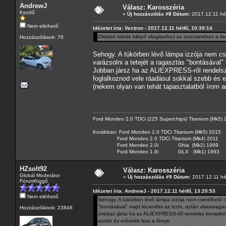
AndrewJ
Válasz: Karosszéria
Kezdő
«
Új hozzászólás #8 Dátum:
2017.12.11 hét
Nem elérhető
Idézetet írta: Vectron - 2017.12.11 hétfő, 10:39:14
Oldalsó tükrök kilépő vilagitashoz az izzocserehez a fed
Hozzászólások: 78
Sehogy. A tükörben lévő lámpa izzója nem cse
varázsolni a tetejét a ragasztás "bontásával" 
Jobban jársz ha az ALIEXPRESS-ről rendelsz 
foglalkoznod vele ráadásul sokkal szebb és e
(nekem olyan van tehát tapasztalatból írom am
Ford Mondeo 2.0 TDCi (225 Superchips) Titanium (Mk5)
Korábban: Ford Mondeo 2.0 TDCi Titanium (Mk5) 2015
Ford Mondeo 2.0 TDCi Titanium (Mk4) 2011
Ford Mondeo 2.0i Ghia (Mk2) 1999
Ford Mondeo 1.8i GLX (Mk1) 1993
HZsolt92
Válasz: Karosszéria
Globál Moderátor
«
Új hozzászólás #9 Dátum:
2017.12.11 hét
Fórumfüggő
Idézetet írta: AndrewJ - 2017.12.11 hétfő, 13:20:53
Nem elérhető
Sehogy. A tükörben lévő lámpa izzója nem cserélhető csa
"bontásával" majd kicserélni az izzót, aztán visszaragas
Hozzászólások: 23848
Jobban jársz ha az ALIEXPRESS-ről rendelsz komplett 
szebb és erősebb lesz a fénye.