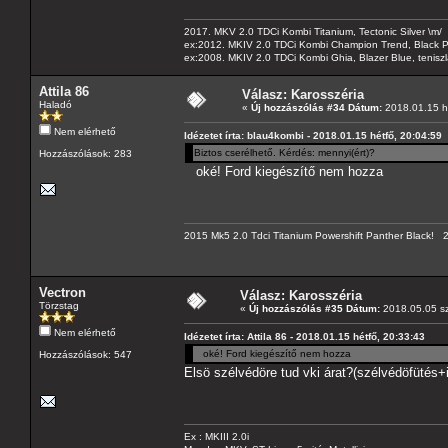
2017. MKV 2.0 TDCi Kombi Titanium, Tectonic Silver \m/
ex:2012. MKIV 2.0 TDCi Kombi Champion Trend, Black Pa
ex:2008. MKIV 2.0 TDCi Kombi Ghia, Blazer Blue, tenis
Attila 86
Válasz: Karosszéria
Haladó
«
Új hozzászólás #34 Dátum:
2018.01.15 hé
Nem elérhető
Idézetet írta: blau4kombi - 2018.01.15 hétfő, 20:04:59
Biztos cserélhető. Kérdés: mennyi(ért)?
Hozzászólások: 283
oké! Ford kiegészítő nem hozza
2015 Mk5 2.0 Tdci Titanium Powershift Panther Black!
Vectron
Válasz: Karosszéria
Törzstag
«
Új hozzászólás #35 Dátum:
2018.05.05 sz
Nem elérhető
Idézetet írta: Attila 86 - 2018.01.15 hétfő, 20:33:43
oké! Ford kiegészítő nem hozza
Hozzászólások: 547
Elsö szélvédöre tud vki árat?(szélvédöfütés+
Ex : MKIII 2.0i