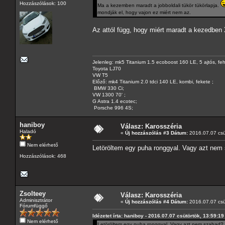
Hozzászólások: 100
Ma a kezemben maradt a jobboldali tükör tükörlapja.
mondják el, hogy vajon ez miért nem az.
Az attól függ, hogy miért maradt a kezedben
Jelenleg: mk5 Titanium 1.5 ecoboost 160 LE, 5 ajtós, feh
Toyota LJ70
VW T5
Előző: mk4 Titanium 2.0 tdci 140 LE, kombi, fekete ;
BMW 330 Ci;
VW 1300 70' ;
G Astra 1.4 ecotec;
Porsche 996 4S;
haniboy
Válasz: Karosszéria
Haladó
«
Új hozzászólás #3 Dátum:
2016.07.07 csü
Nem elérhető
Letöröltem egy puha ronggyal. Vagy azt nem
Hozzászólások: 468
Zsolteey
Válasz: Karosszéria
Adminisztrátor
«
Új hozzászólás #4 Dátum:
2016.07.07 csü
Fórumfüggő
Idézetet írta: haniboy - 2016.07.07 csütörtök, 13:59:19
Nem elérhető
Letöröltem egy puha ronggyal. Vagy azt nem szabad?