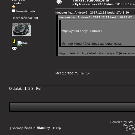
Válasz: Karosszéria
Kezdő
«
Új hozzászólás #49 Dátum:
2018.05.19 sz
Nem elérhető
Idézetet írta: AndrewJ - 2017.12.12 kedd, 17:46:30
Idézetet írta: AndrewJ - 2017.12.12 kedd, 16:28:02
Hozzászólások: 50
https://youtu.be/fyt-UO8UAPU
Mondeo kombi hátsólámpa átprogramozva..
Nagyon tetszik. Hogy lehet nekem is ilyen? (A kocsi m
Mk5 2.0 TDCi Turnier '14
Oldalak: [
1
]
2
3
Fel
Powered by SMF 
Magyar f
Back-n-Black
by
|
Sitemap
TP-crip
SMF
Tin