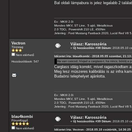
Bal oldali lámpabura is jelez legalabb 2 talál
Ex : MKIII 2.0i
Mondeo MKV, ST Line, 5 ajtó, Metallicious
2.0 TDCi, Powershift 210 LE, 450Nm
Jelenleg : Ford Mustang Fastback 2020, Lucid Red V8 5
Vectron
Válasz: Karosszéria
Törzstag
«
Új hozzászólás #38 Dátum:
2018.05.10 cs
Nem elérhető
Idézetet írta: blau4kombi - 2018.05.05 szombat, 21:13
Ha van cascod, hívjad a carglass-t, ha nincs, bótólj a pi
Hozzászólások: 547
Carglass idáig korrekt, mivel ragaszkodtam a
Meg lesz müszeres kalibrálás is az infra kam
Budaörsi telephelyet ajánlotta.
Ex : MKIII 2.0i
Mondeo MKV, ST Line, 5 ajtó, Metallicious
2.0 TDCi, Powershift 210 LE, 450Nm
Jelenleg : Ford Mustang Fastback 2020, Lucid Red V8 5
blau4kombi
Válasz: Karosszéria
Fórumfüggő
«
Új hozzászólás #39 Dátum:
2018.05.10 cs
Nem elérhető
Idézetet írta: Vectron - 2018.05.10 csütörtök, 14:36:25