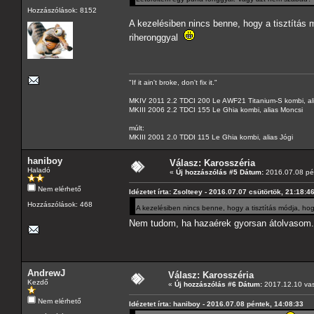
Hozzászólások: 8152
A kezelésiben nincs benne, hogy a tisztítás 
riheronggyal
"If it ain't broke, don't fix it."
MKIV 2011 2.2 TDCI 200 Le AWF21 Titanium-S kombi, al
MKIII 2006 2.2 TDCI 155 Le Ghia kombi, alias Moncsi
múlt:
MKIII 2001 2.0 TDDI 115 Le Ghia kombi, alias Jógi
haniboy
Válasz: Karosszéria
Haladó
«
Új hozzászólás #5 Dátum:
2016.07.08 pén
Nem elérhető
Idézetet írta: Zsolteey - 2016.07.07 csütörtök, 21:18:4
Hozzászólások: 468
A kezelésiben nincs benne, hogy a tisztítás módja, ho
Nem tudom, ha hazaérek gyorsan átolvasom
AndrewJ
Válasz: Karosszéria
Kezdő
«
Új hozzászólás #6 Dátum:
2017.12.10 vas
Nem elérhető
Idézetet írta: haniboy - 2016.07.08 péntek, 14:08:33