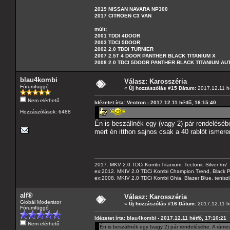
2019 NISSAN NAVARA NP300
2017 CITROEN C3 VAN
múlt:
2001 TDDI 4DOOR
2003 TDCI 5DOOR
2002 2.0 TDDI TURNIER
2007 2.5T 4 DOOR PANTHER BLACK TITANIUM X
2008 2.0 TDCI 5DOOR PANTHER BLACK TITANIUM A
blau4kombi
Válasz: Karosszéria
Fórumfüggő
«
Új hozzászólás #15 Dátum:
2017.12.11 hé
Nem elérhető
Idézetet írta: Vectron - 2017.12.11 hétfő, 16:15:40
Hozzászólások: 6488
Én is beszállnék egy (vagy 2) pár rendeléséb
mert én itthon sajnos csak a 40 rablót ismere
2017. MKV 2.0 TDCi Kombi Titanium, Tectonic Silver \m/
ex:2012. MKIV 2.0 TDCi Kombi Champion Trend, Black Pa
ex:2008. MKIV 2.0 TDCi Kombi Ghia, Blazer Blue, tenis
alf®
Válasz: Karosszéria
Globál Moderátor
«
Új hozzászólás #16 Dátum:
2017.12.11 hé
Fórumfüggő
Idézetet írta: blau4kombi - 2017.12.11 hétfő, 17:10:21
Nem elérhető
Én is beszállnék egy (vagy 2) pár rendelésébe. A rámes