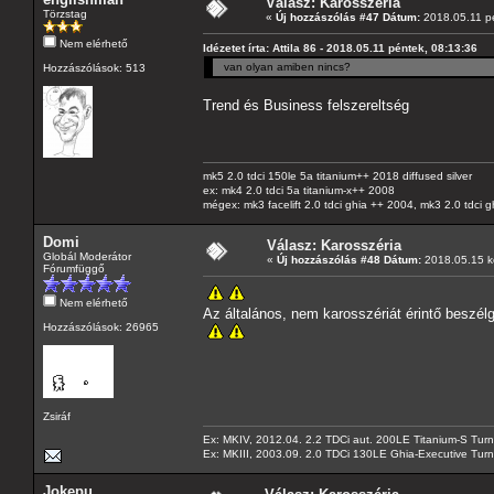
Válasz: Karosszéria
Törzstag
«
Új hozzászólás #47 Dátum:
2018.05.11 pé
Nem elérhető
Idézetet írta: Attila 86 - 2018.05.11 péntek, 08:13:36
van olyan amiben nincs?
Hozzászólások: 513
Trend és Business felszereltség
mk5 2.0 tdci 150le 5a titanium++ 2018 diffused silver
ex: mk4 2.0 tdci 5a titanium-x++ 2008
mégex: mk3 facelift 2.0 tdci ghia ++ 2004, mk3 2.0 tdci 
Domi
Válasz: Karosszéria
Globál Moderátor
«
Új hozzászólás #48 Dátum:
2018.05.15 k
Fórumfüggő
Nem elérhető
Az általános, nem karosszériát érintő beszél
Hozzászólások: 26965
Zsiráf
Ex: MKIV, 2012.04. 2.2 TDCi aut. 200LE Titanium-S Turn
Ex: MKIII, 2003.09. 2.0 TDCi 130LE Ghia-Executive Turni
Jokepu