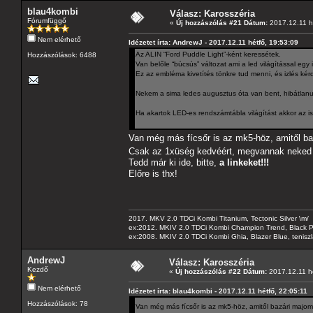
blau4kombi
Válasz: Karosszéria
Fórumfüggő
«
Új hozzászólás #21 Dátum:
2017.12.11 hé
Nem elérhető
Idézetet írta: AndrewJ - 2017.12.11 hétfő, 19:53:09
Az ALIN “Ford Puddle Light”-ként keressétek.
Hozzászólások: 6488
Van belőle “búcsús” változat ami a led világítással egy 
Ez az embléma kivetítés tönkre tud menni, és izlés ké
Nekem a sima ledes augusztus óta van bent, hibátlanu
Ha akartok LED-es rendszámtábla világítást akkor az is
Van még más fícsőr is az mk5-höz, amitől b
Csak az 1xüség kedvéért, megvannak neked a
Tedd már ki ide, bitte,
a linkeket!!!
Előre is thx!
2017. MKV 2.0 TDCi Kombi Titanium, Tectonic Silver \m/
ex:2012. MKIV 2.0 TDCi Kombi Champion Trend, Black Pa
ex:2008. MKIV 2.0 TDCi Kombi Ghia, Blazer Blue, tenis
AndrewJ
Válasz: Karosszéria
Kezdő
«
Új hozzászólás #22 Dátum:
2017.12.11 hé
Nem elérhető
Idézetet írta: blau4kombi - 2017.12.11 hétfő, 22:05:11
Hozzászólások: 78
Van még más fícsőr is az mk5-höz, amitől bazári maj