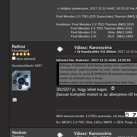
«
Utoljára szerkesztve: 2017.12.11 hétfő, 16:33:32 írta
Ford Mondeo 2.0 TDCi (225 Superchips) Titanium (Mk5)
Korábban: Ford Mondeo 2.0 TDCi Titanium (Mk5) 2015
Ford Mondeo 2.0 TDCi Titanium (Mk4) 2011
Ford Mondeo 2.0i Ghia (Mk2) 1999
Ford Mondeo 1.8i GLX (Mk1) 1993
Relhist
Válasz: Karosszéria
Fórumfüggő
«
Új hozzászólás #11 Dátum:
2017.12.11 hé
Nem elérhető
Idézetet írta: AndrewJ - 2017.12.11 hétfő, 13:20:53
Sehogy. A tükörben lévő lámpa izzója nem cserélhető csa
Hozzászólások: 6957
"bontásával" majd kicserélni az izzót, aztán visszaragas
Jobban jársz ha az ALIEXPRESS-ről rendelsz komplett 
szebb és erősebb lesz a fénye.
(nekem olyan van tehát tapasztalatból írom amit írok.)
30USD? jó, hogy lehet kapni.
(lassan komplett motort is az aliexpress-ről ke
MK4 titanium kombi, 2.0TDCi automata, ink blue
Ex: MK3F1 2.0 TDC
i
Ghia 130Le MMT6 -> ZEN, Forge, L
Vectron
Válasz: Karosszéria
Törzstag