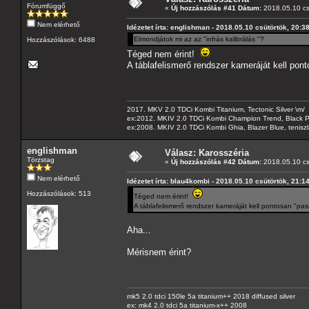
Fórumfüggő
«
Új hozzászólás #41 Dátum:
2018.05.10 cs
Nem elérhető
Idézetet írta: englishman - 2018.05.10 csütörtök, 20:3
Elmondjátok mi az az "infrás kalibrálás "?
Hozzászólások: 6488
Téged nem érint!
A táblafelismerő rendszer kameráját kell po
2017. MKV 2.0 TDCi Kombi Titanium, Tectonic Silver \m/
ex:2012. MKIV 2.0 TDCi Kombi Champion Trend, Black Pa
ex:2008. MKIV 2.0 TDCi Kombi Ghia, Blazer Blue, tenis
englishman
Válasz: Karosszéria
Törzstag
«
Új hozzászólás #42 Dátum:
2018.05.10 cs
Nem elérhető
Idézetet írta: blau4kombi - 2018.05.10 csütörtök, 21:1
Hozzászólások: 513
Téged nem érint!
A táblafelismerő rendszer kameráját kell pontosan "pa
Aha...
Mérisnem érint?
mk5 2.0 tdci 150le 5a titanium++ 2018 diffused silver
ex: mk4 2.0 tdci 5a titanium-x++ 2008