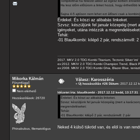
Tompitottnál ha fékezel akkor az egész körben erősebbe
Ha lesz időm előtúrom a linket hozzá, hogy érthetőbb l
Sajna 4-5 ajtóson nem lehet ezt állítani csak a kombin(
Érdekel. És köszi az alibabás linkeket.
Szvsz: készüljünk fel január közepéig (mert 
igényeket, utána intézzük a megrendeléseket
Tehát:
-01 Blau4kombi: kilépő 2 pár, rendszámvill: 2
2017. MKV 2.0 TDCi Kombi Titanium, Tectonic Silver \m/
ex:2012. MKIV 2.0 TDCi Kombi Champion Trend, Black Pa
ex:2008. MKIV 2.0 TDCi Kombi Ghia, Blazer Blue, tenis
Mikorka Kálmán
Válasz: Karosszéria
Fórumfüggő
«
Új hozzászólás #26 Dátum:
2017.12.12 k
Nem elérhető
Idézetet írta: blau4kombi - 2017.12.12 kedd, 13:17:31
Érdekel. És köszi az alibabás linkeket.
Hozzászólások: 26720
Szvsz: készüljünk fel január közepéig (mert a karácson
megrendeléseket:
Tehát:
-01 Blau4kombi: kilépő 2 pár, rendszámvill: 2 pár
Neked 4 külső tükröd van, és elöl is van re
Phinabubus, filematológus