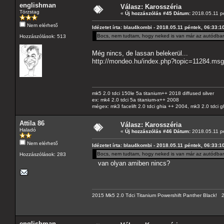
englishman
Válasz: Karosszéria
Törzstag
«
Új hozzászólás #45 Dátum:
2018.05.11 pé
Nem elérhető
Idézetet írta: blau4kombi - 2018.05.11 péntek, 06:33:1
Bocs, nem tudtam, hogy neked is van már az autódba
Hozzászólások: 513
Még nincs, de lassan belekerül...
http://mondeo.hu/index.php?topic=11284.m
mk5 2.0 tdci 150le 5a titanium++ 2018 diffused silver
ex: mk4 2.0 tdci 5a titanium-x++ 2008
mégex: mk3 facelift 2.0 tdci ghia ++ 2004, mk3 2.0 tdci 
Attila 86
Válasz: Karosszéria
Haladó
«
Új hozzászólás #46 Dátum:
2018.05.11 pé
Nem elérhető
Idézetet írta: blau4kombi - 2018.05.11 péntek, 06:33:1
Bocs, nem tudtam, hogy neked is van már az autódba
Hozzászólások: 283
van olyan amiben nincs?
2015 Mk5 2.0 Tdci Titanium Powershift Panther Black!
englishman