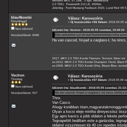
Mondeo MKV, ST Line, 5 ajtó, Metallicious
2.0 TDCi, Powershift 210 LE, 450Nm
Jelenleg : Ford Mustang Fastback 2020, Lucid Red V8 5
blau4kombi
Válasz: Karosszéria
Fórumfüggő
«
Új hozzászólás #36 Dátum:
2018.05.05 sz
Nem elérhető
Idézetet írta: Vectron - 2018.05.05 szombat, 19:49:33
Elsö szélvédöre tud vki árat?(szélvédöfütés+infra kame
Hozzászólások: 6488
Ha van cascod, hívjad a carglass-t, ha nincs, b
2017. MKV 2.0 TDCi Kombi Titanium, Tectonic Silver \m/
ex:2012. MKIV 2.0 TDCi Kombi Champion Trend, Black Pa
ex:2008. MKIV 2.0 TDCi Kombi Ghia, Blazer Blue, tenis
Vectron
Válasz: Karosszéria
Törzstag
«
Új hozzászólás #37 Dátum:
2018.05.06 va
Nem elérhető
Idézetet írta: blau4kombi - 2018.05.05 szombat, 21:13
Ha van cascod, hívjad a carglass-t, ha nincs, bótólj a p
Hozzászólások: 547
Thnx.
Van Casco.
Ahogy korábban irtam,magyarutakmonggyonl
Olyan a kocsi eleje mintha dinnyecsösz össz
Egy apro kavics a jobb oldalon a fekete perf
Tegnapelött beálltam este a garázsba, tegna
oldalrol vizszintesen kb 40 cm repedes közép