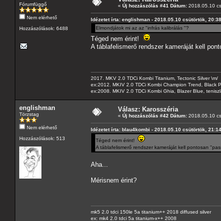
Fórumfüggő
«
Új hozzászólás #41 Dátum:
2018.05.10 cs
Nem elérhető
Idézetet írta: englishman - 2018.05.10 csütörtök, 20:3
Elmondjátok mi az az "infrás kalibrálás "?
Hozzászólások: 6488
Téged nem érint!
A táblafelismerő rendszer kameráját kell po
2017. MKV 2.0 TDCi Kombi Titanium, Tectonic Silver \m/
ex:2012. MKIV 2.0 TDCi Kombi Champion Trend, Black Pa
ex:2008. MKIV 2.0 TDCi Kombi Ghia, Blazer Blue, tenis
englishman
Válasz: Karosszéria
Törzstag
«
Új hozzászólás #42 Dátum:
2018.05.10 cs
Nem elérhető
Idézetet írta: blau4kombi - 2018.05.10 csütörtök, 21:1
Hozzászólások: 513
Téged nem érint!
A táblafelismerő rendszer kameráját kell pontosan "pa
Aha...
Mérisnem érint?
mk5 2.0 tdci 150le 5a titanium++ 2018 diffused silver
ex: mk4 2.0 tdci 5a titanium-x++ 2008