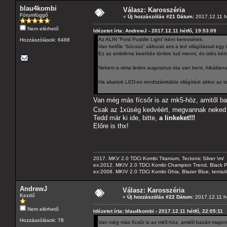
blau4kombi
Válasz: Karosszéria
Fórumfüggő
«
Új hozzászólás #21 Dátum:
2017.12.11 hé
Nem elérhető
Idézetet írta: AndrewJ - 2017.12.11 hétfő, 19:53:09
Az ALIN “Ford Puddle Light”-ként keressétek.
Hozzászólások: 6488
Van belőle “búcsús” változat ami a led világítással egy 
Ez az embléma kivetítés tönkre tud menni, és izlés ké
Nekem a sima ledes augusztus óta van bent, hibátlanu
Ha akartok LED-es rendszámtábla világítást akkor az is
Van még más fícsőr is az mk5-höz, amitől b
Csak az 1xüség kedvéért, megvannak neked a
Tedd már ki ide, bitte,
a linkeket!!!
Előre is thx!
2017. MKV 2.0 TDCi Kombi Titanium, Tectonic Silver \m/
ex:2012. MKIV 2.0 TDCi Kombi Champion Trend, Black Pa
ex:2008. MKIV 2.0 TDCi Kombi Ghia, Blazer Blue, tenis
AndrewJ
Válasz: Karosszéria
Kezdő
«
Új hozzászólás #22 Dátum:
2017.12.11 hé
Nem elérhető
Idézetet írta: blau4kombi - 2017.12.11 hétfő, 22:05:11
Hozzászólások: 78
Van még más fícsőr is az mk5-höz, amitől bazári maj