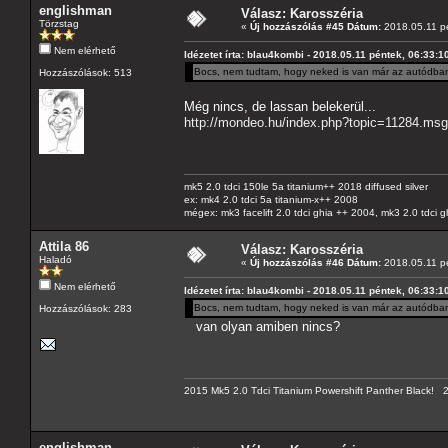
englishman
Válasz: Karosszéria
Törzstag
«
Új hozzászólás #45 Dátum:
2018.05.11 pé
Nem elérhető
Idézetet írta: blau4kombi - 2018.05.11 péntek, 06:33:1
Bocs, nem tudtam, hogy neked is van már az autódba
Hozzászólások: 513
Még nincs, de lassan belekerül...
http://mondeo.hu/index.php?topic=11284.m
mk5 2.0 tdci 150le 5a titanium++ 2018 diffused silver
ex: mk4 2.0 tdci 5a titanium-x++ 2008
mégex: mk3 facelift 2.0 tdci ghia ++ 2004, mk3 2.0 tdci 
Attila 86
Válasz: Karosszéria
Haladó
«
Új hozzászólás #46 Dátum:
2018.05.11 pé
Nem elérhető
Idézetet írta: blau4kombi - 2018.05.11 péntek, 06:33:1
Bocs, nem tudtam, hogy neked is van már az autódba
Hozzászólások: 283
van olyan amiben nincs?
2015 Mk5 2.0 Tdci Titanium Powershift Panther Black!
englishman