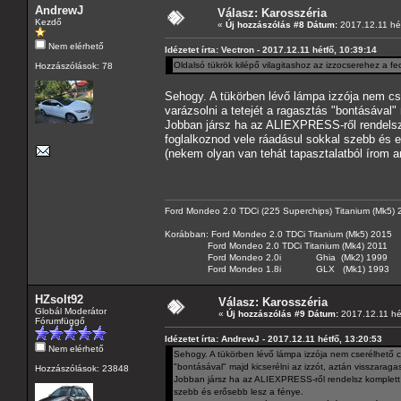
AndrewJ
Válasz: Karosszéria
Kezdő
«
Új hozzászólás #8 Dátum:
2017.12.11 hét
Nem elérhető
Idézetet írta: Vectron - 2017.12.11 hétfő, 10:39:14
Oldalsó tükrök kilépő vilagitashoz az izzocserehez a fed
Hozzászólások: 78
Sehogy. A tükörben lévő lámpa izzója nem cse
varázsolni a tetejét a ragasztás "bontásával" 
Jobban jársz ha az ALIEXPRESS-ről rendelsz 
foglalkoznod vele ráadásul sokkal szebb és e
(nekem olyan van tehát tapasztalatból írom am
Ford Mondeo 2.0 TDCi (225 Superchips) Titanium (Mk5)
Korábban: Ford Mondeo 2.0 TDCi Titanium (Mk5) 2015
Ford Mondeo 2.0 TDCi Titanium (Mk4) 2011
Ford Mondeo 2.0i Ghia (Mk2) 1999
Ford Mondeo 1.8i GLX (Mk1) 1993
HZsolt92
Válasz: Karosszéria
Globál Moderátor
«
Új hozzászólás #9 Dátum:
2017.12.11 hét
Fórumfüggő
Idézetet írta: AndrewJ - 2017.12.11 hétfő, 13:20:53
Nem elérhető
Sehogy. A tükörben lévő lámpa izzója nem cserélhető csa
"bontásával" majd kicserélni az izzót, aztán visszaragas
Hozzászólások: 23848
Jobban jársz ha az ALIEXPRESS-ről rendelsz komplett 
szebb és erősebb lesz a fénye.