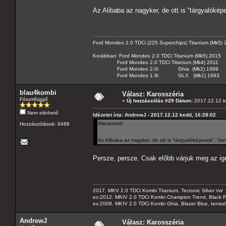
Az Alibaba az nagyker, de ott is “tárgyalóké
Ford Mondeo 2.0 TDCi (225 Superchips) Titanium (Mk5)
Korábban: Ford Mondeo 2.0 TDCi Titanium (Mk5) 2015
Ford Mondeo 2.0 TDCi Titanium (Mk4) 2011
Ford Mondeo 2.0i Ghia (Mk2) 1999
Ford Mondeo 1.8i GLX (Mk1) 1993
blau4kombi
Válasz: Karosszéria
Fórumfüggő
«
Új hozzászólás #29 Dátum:
2017.12.12 k
Nem elérhető
Idézetet írta: AndrewJ - 2017.12.12 kedd, 16:28:02
Aliexpress!
Hozzászólások: 6488
Az Alibaba az nagyker, de ott is “tárgyalóképesek”. V
Persze, persze. Csak előbb várjuk meg az i
2017. MKV 2.0 TDCi Kombi Titanium, Tectonic Silver \m/
ex:2012. MKIV 2.0 TDCi Kombi Champion Trend, Black Pa
ex:2008. MKIV 2.0 TDCi Kombi Ghia, Blazer Blue, tenis
AndrewJ
Válasz: Karosszéria