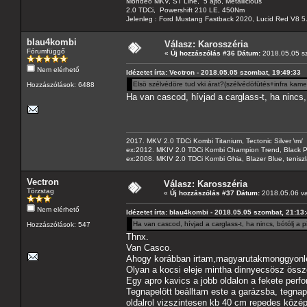
Mondeo MKV, ST Line, 5 ajtó, Metallicious
2.0 TDCi, Powershift 210 LE, 450Nm
Jelenleg : Ford Mustang Fastback 2020, Lucid Red V8 5
blau4kombi
Válasz: Karosszéria
Fórumfüggő
«
Új hozzászólás #36 Dátum:
2018.05.05 sz
Nem elérhető
Idézetet írta: Vectron - 2018.05.05 szombat, 19:49:33
Elsö szélvédöre tud vki árat?(szélvédöfütés+infra kame
Hozzászólások: 6488
Ha van cascod, hívjad a carglass-t, ha nincs, b
2017. MKV 2.0 TDCi Kombi Titanium, Tectonic Silver \m/
ex:2012. MKIV 2.0 TDCi Kombi Champion Trend, Black Pa
ex:2008. MKIV 2.0 TDCi Kombi Ghia, Blazer Blue, tenis
Vectron
Válasz: Karosszéria
Törzstag
«
Új hozzászólás #37 Dátum:
2018.05.06 va
Nem elérhető
Idézetet írta: blau4kombi - 2018.05.05 szombat, 21:13
Ha van cascod, hívjad a carglass-t, ha nincs, bótólj a p
Hozzászólások: 547
Thnx.
Van Casco.
Ahogy korábban irtam,magyarutakmonggyonl
Olyan a kocsi eleje mintha dinnyecsösz össz
Egy apro kavics a jobb oldalon a fekete perf
Tegnapelött beálltam este a garázsba, tegna
oldalrol vizszintesen kb 40 cm repedes közép