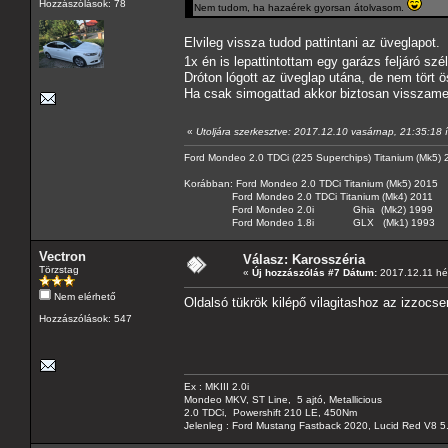
Hozzászólások: 78
Nem tudom, ha hazaérek gyorsan átolvasom.
Elvileg vissza tudod pattintani az üveglapot.
1x én is lepattintottam egy garázs feljáró szé
Dróton lógott az üveglap utána, de nem tört 
Ha csak simogattad akkor biztosan visszame
«
Utoljára szerkesztve: 2017.12.10 vasárnap, 21:35:18 
Ford Mondeo 2.0 TDCi (225 Superchips) Titanium (Mk5)
Korábban: Ford Mondeo 2.0 TDCi Titanium (Mk5) 2015
Ford Mondeo 2.0 TDCi Titanium (Mk4) 2011
Ford Mondeo 2.0i Ghia (Mk2) 1999
Ford Mondeo 1.8i GLX (Mk1) 1993
Vectron
Válasz: Karosszéria
Törzstag
«
Új hozzászólás #7 Dátum:
2017.12.11 hét
Nem elérhető
Oldalsó tükrök kilépő vilagitashoz az izzocser
Hozzászólások: 547
Ex : MKIII 2.0i
Mondeo MKV, ST Line, 5 ajtó, Metallicious
2.0 TDCi, Powershift 210 LE, 450Nm
Jelenleg : Ford Mustang Fastback 2020, Lucid Red V8 5