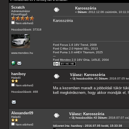
Scratch
Karosszéria
Adminisztrátor
«
Dátum:
2012.12.06 csütörtök, 10:11:3
Fórumfüggő
Karosszéria
Nem elérhető
Hozzászólások: 37318
Ford Focus 1.6 16V Trend, 2009
Ford C-Max 2.0 Hybrid SEL, 2013
Ford Puma 1.0 mHEV Titanium, 2025
www.mondeo.hu
---
Ford Mondeo 2.0 16V Ghia, 145LE, 2004
haniboy
Válasz: Karosszéria
Haladó
«
Új hozzászólás #1 Dátum:
2016.07.05 ke
Nem elérhető
Ma a kezemben maradt a jobboldali tükör tük
Hozzászólások: 468
kell megkérdeznem, hogy akkor mondják el, 
Alexander09
Válasz: Karosszéria
Haladó
«
Új hozzászólás #2 Dátum:
2016.07.07 csü
Nem elérhető
Idézetet írta: haniboy - 2016.07.05 kedd, 15:33:38