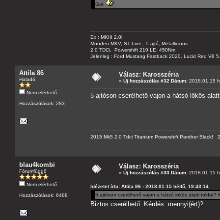
Gut
Ex : MKIII 2.0i
Mondeo MKV, ST Line, 5 ajtó, Metallicious
2.0 TDCi, Powershift 210 LE, 450Nm
Jelenleg : Ford Mustang Fastback 2020, Lucid Red V8 5
Attila 86
Válasz: Karosszéria
Haladó
«
Új hozzászólás #32 Dátum:
2018.01.15 hé
Nem elérhető
5 ajtóson cserélhető vajon a hátsó lökös alatt
Hozzászólások: 283
2015 Mk5 2.0 Tdci Titanium Powershift Panther Black!
blau4kombi
Válasz: Karosszéria
Fórumfüggő
«
Új hozzászólás #33 Dátum:
2018.01.15 hé
Nem elérhető
Idézetet írta: Attila 86 - 2018.01.15 hétfő, 19:43:14
5 ajtóson cserélhető vajon a hátsó lökös alatti toldat?
Hozzászólások: 6488
Biztos cserélhető. Kérdés: mennyi(ért)?