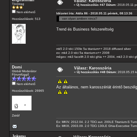
Válasz: Karosszéria
Törzstag
«
Új hozzászólás #47 Dátum:
2018.05.11 pé
Nem elérhető
Idézetet írta: Attila 86 - 2018.05.11 péntek, 08:13:36
van olyan amiben nincs?
Hozzászólások: 513
Trend és Business felszereltség
mk5 2.0 tdci 150le 5a titanium++ 2018 diffused silver
ex: mk4 2.0 tdci 5a titanium-x++ 2008
mégex: mk3 facelift 2.0 tdci ghia ++ 2004, mk3 2.0 tdci 
Domi
Válasz: Karosszéria
Globál Moderátor
«
Új hozzászólás #48 Dátum:
2018.05.15 k
Fórumfüggő
Nem elérhető
Az általános, nem karosszériát érintő beszél
Hozzászólások: 26965
Zsiráf
Ex: MKIV, 2012.04. 2.2 TDCi aut. 200LE Titanium-S Turn
Ex: MKIII, 2003.09. 2.0 TDCi 130LE Ghia-Executive Turni
Jokepu