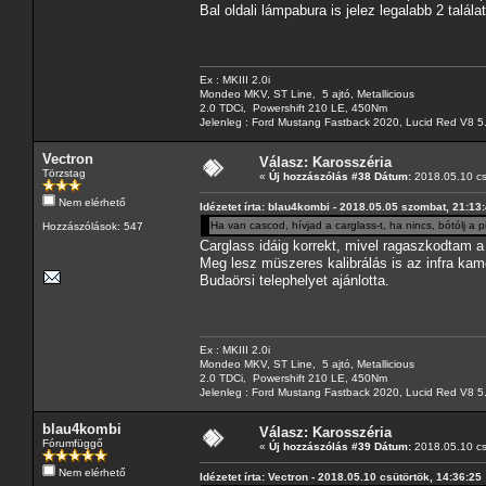
Bal oldali lámpabura is jelez legalabb 2 talál
Ex : MKIII 2.0i
Mondeo MKV, ST Line, 5 ajtó, Metallicious
2.0 TDCi, Powershift 210 LE, 450Nm
Jelenleg : Ford Mustang Fastback 2020, Lucid Red V8 5
Vectron
Válasz: Karosszéria
Törzstag
«
Új hozzászólás #38 Dátum:
2018.05.10 cs
Nem elérhető
Idézetet írta: blau4kombi - 2018.05.05 szombat, 21:13
Ha van cascod, hívjad a carglass-t, ha nincs, bótólj a pi
Hozzászólások: 547
Carglass idáig korrekt, mivel ragaszkodtam a
Meg lesz müszeres kalibrálás is az infra kam
Budaörsi telephelyet ajánlotta.
Ex : MKIII 2.0i
Mondeo MKV, ST Line, 5 ajtó, Metallicious
2.0 TDCi, Powershift 210 LE, 450Nm
Jelenleg : Ford Mustang Fastback 2020, Lucid Red V8 5
blau4kombi
Válasz: Karosszéria
Fórumfüggő
«
Új hozzászólás #39 Dátum:
2018.05.10 cs
Nem elérhető
Idézetet írta: Vectron - 2018.05.10 csütörtök, 14:36:25