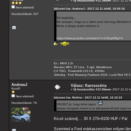
«
Új hozzászólás #12 Dátum:
2017.12.11 hé
Nem elérhető
Idézetet írta: AndrewJ - 2017.12.11 hétfő, 16:09:16
Hozzászólások: 547
Kis segítség...
Ne zavarjon, hogy ez a video pont nem egy Mondeon k
illetve a lámpa testet tekintve is.
https://www.youtube.com/watch?v=2rSkqbMIgYU
Ex : MKIII 2.0i
Mondeo MKV, ST Line, 5 ajtó, Metallicious
2.0 TDCi, Powershift 210 LE, 450Nm
Jelenleg : Ford Mustang Fastback 2020, Lucid Red V8 5
AndrewJ
Válasz: Karosszéria
Kezdő
«
Új hozzászólás #13 Dátum:
2017.12.11 hé
Nem elérhető
Idézetet írta: Relhist - 2017.12.11 hétfő, 16:15:19
Hozzászólások: 78
30USD? jó, hogy lehet kapni.
(lassan komplett motort is az aliexpress-ről kell majd ven
Kicsit számolj.... 30 X 270=8100 HUF / Pár
Szerinted a Ford márkaszervizben milyen lá