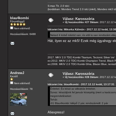
S-max Tit. 2.0 tdci
(korábban: Mondeo Trend 2.0 tdci (mk4), Mondeo mk3 tdci, 
blau4kombi
Válasz: Karosszéria
Fórumfüggő
«
Új hozzászólás #27 Dátum:
2017.12.12 k
Nem elérhető
Idézetet írta: Mikorka Kálmán - 2017.12.12 kedd, 13:3
Hozzászólások: 6488
Neked 4 külső tükröd van, és elöl is van rendszám vil
Hát, ilyen ez az mk5! Ezek még úgyahogy el
2017. MKV 2.0 TDCi Kombi Titanium, Tectonic Silver \m/
ex:2012. MKIV 2.0 TDCi Kombi Champion Trend, Black Pa
ex:2008. MKIV 2.0 TDCi Kombi Ghia, Blazer Blue, tenis
AndrewJ
Válasz: Karosszéria
Kezdő
«
Új hozzászólás #28 Dátum:
2017.12.12 k
Nem elérhető
Idézetet írta: blau4kombi - 2017.12.12 kedd, 13:17:31
Érdekel. És köszi az alibabás linkeket.
Hozzászólások: 78
Szvsz: készüljünk fel január közepéig (mert a karácson
megrendeléseket:
Tehát:
-01 Blau4kombi: kilépő 2 pár, rendszámvill: 2 pár
Aliexpress!