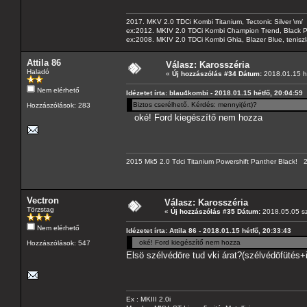
2017. MKV 2.0 TDCi Kombi Titanium, Tectonic Silver \m/
ex:2012. MKIV 2.0 TDCi Kombi Champion Trend, Black Pa
ex:2008. MKIV 2.0 TDCi Kombi Ghia, Blazer Blue, tenis
Attila 86
Válasz: Karosszéria
Haladó
«
Új hozzászólás #34 Dátum:
2018.01.15 hé
Nem elérhető
Idézetet írta: blau4kombi - 2018.01.15 hétfő, 20:04:59
Biztos cserélhető. Kérdés: mennyi(ért)?
Hozzászólások: 283
oké! Ford kiegészítő nem hozza
2015 Mk5 2.0 Tdci Titanium Powershift Panther Black!
Vectron
Válasz: Karosszéria
Törzstag
«
Új hozzászólás #35 Dátum:
2018.05.05 sz
Nem elérhető
Idézetet írta: Attila 86 - 2018.01.15 hétfő, 20:33:43
oké! Ford kiegészítő nem hozza
Hozzászólások: 547
Elsö szélvédöre tud vki árat?(szélvédöfütés+
Ex : MKIII 2.0i