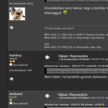
Hozzászólások: 8152
A kezelésiben nincs benne, hogy a tisztítás 
riheronggyal
"If it ain't broke, don't fix it."
MKIV 2011 2.2 TDCI 200 Le AWF21 Titanium-S kombi, al
MKIII 2006 2.2 TDCI 155 Le Ghia kombi, alias Moncsi
múlt:
MKIII 2001 2.0 TDDI 115 Le Ghia kombi, alias Jógi
haniboy
Válasz: Karosszéria
Haladó
«
Új hozzászólás #5 Dátum:
2016.07.08 pén
Nem elérhető
Idézetet írta: Zsolteey - 2016.07.07 csütörtök, 21:18:4
Hozzászólások: 468
A kezelésiben nincs benne, hogy a tisztítás módja, ho
Nem tudom, ha hazaérek gyorsan átolvasom
AndrewJ
Válasz: Karosszéria
Kezdő
«
Új hozzászólás #6 Dátum:
2017.12.10 vas
Nem elérhető
Idézetet írta: haniboy - 2016.07.08 péntek, 14:08:33