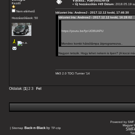
Válasz: Karosszéria
Kezdő
«
Új hozzászólás #49 Dátum:
2018.05.19 sz
Nem elérhető
Idézetet írta: AndrewJ - 2017.12.12 kedd, 17:46:30
Idézetet írta: AndrewJ - 2017.12.12 kedd, 16:28:02
Hozzászólások: 50
https://youtu.be/fyt-UO8UAPU
Mondeo kombi hátsólámpa átprogramozva..
Nagyon tetszik. Hogy lehet nekem is ilyen? (A kocsi m
Mk5 2.0 TDCi Turnier '14
Oldalak: [
1
]
2
3
Fel
Powered by SMF 
Magyar f
Back-n-Black
by
|
Sitemap
TP-crip
SMF
Tin