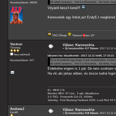
40 rablót ismerem... Vmi 0 a fővezérük... De lehet, hog
Hozzászólások: 48650
Vityáról beszíl kend?!
Keressetek egy linket,azt EndyE-t megkéred.
TDCI Űrhajó
Titanium
S
max 18"
Vectron
Válasz: Karosszéria
Törzstag
«
Új hozzászólás #17 Dátum:
2017.12.11 hé
Nem elérhető
Idézetet írta: blau4kombi - 2017.12.11 hétfő, 17:10:21
Én is beszállnék egy (vagy 2) pár rendelésébe. A rámes
Hozzászólások: 547
40 rablót ismerem... Vmi 0 a fővezérük... De lehet, hog
Érdekelne engem is 1 pár. De nem szoktam re
Ha vki aki jártas ebben, és össze tudná fog
Ex : MKIII 2.0i
Mondeo MKV, ST Line, 5 ajtó, Metallicious
2.0 TDCi, Powershift 210 LE, 450Nm
Jelenleg : Ford Mustang Fastback 2020, Lucid Red V8 5
AndrewJ
Válasz: Karosszéria
Kezdő
«
Új hozzászólás #18 Dátum:
2017.12.11 hé