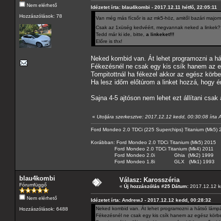
Nem elérhető
Idézetet írta: blau4kombi - 2017.12.11 hétfő, 22:05:11
Hozzászólások: 78
Van még más fícsőr is az mk5-höz, amitől bazári maj
Csak az 1xüség kedvéért, megvannak neked a linkek?
Tedd már ki ide, bitte,
a linkeket!!!
Előre is thx!
Neked kombid van. Át lehet programozni a h
Fékezésnél ne csak egy kis csík hanem az eg
Tompitottnál ha fékezel akkor az egész körbe
Ha lesz időm előtúrom a linket hozzá, hogy é
Sajna 4-5 ajtóson nem lehet ezt állítani csak
«
Utoljára szerkesztve: 2017.12.12 kedd, 00:30:08 írta
Ford Mondeo 2.0 TDCi (225 Superchips) Titanium (Mk5)
Korábban: Ford Mondeo 2.0 TDCi Titanium (Mk5) 2015
Ford Mondeo 2.0 TDCi Titanium (Mk4) 2011
Ford Mondeo 2.0i Ghia (Mk2) 1999
Ford Mondeo 1.8i GLX (Mk1) 1993
blau4kombi
Válasz: Karosszéria
Fórumfüggő
«
Új hozzászólás #25 Dátum:
2017.12.12 k
Nem elérhető
Idézetet írta: AndrewJ - 2017.12.12 kedd, 00:28:32
Neked kombid van. Át lehet programozni a hátsó lámp
Hozzászólások: 6488
Fékezésnél ne csak egy kis csík hanem az egész körbe