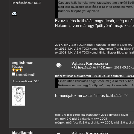
Carglass idáig korrekt, mivel ragaszkodtam a gyári Sz
Hozzászólások: 6488
Meg lesz müszeres kalibrálás is az infra kamerak miatt.
Budaörsi telephelyet ajánlotta.
Ez az infrás kalibrálás nagy fícsőr, még a n
Nekem is van már egy "pöttyöm", majd kicse
2017. MKV 2.0 TDCi Kombi Titanium, Tectonic Silver \m/
ex:2012. MKIV 2.0 TDCi Kombi Champion Trend, Black Pa
ex:2008. MKIV 2.0 TDCi Kombi Ghia, Blazer Blue, tenis
englishman
Válasz: Karosszéria
Törzstag
«
Új hozzászólás #40 Dátum:
2018.05.10 cs
Nem elérhető
Idézetet írta: blau4kombi - 2018.05.10 csütörtök, 14:4
Ez az infrás kalibrálás nagy fícsőr, még a német tv-be
Hozzászólások: 513
Nekem is van már egy "pöttyöm", majd kicseréltetem. 
Elmondjátok mi az az "infrás kalibrálás "?
mk5 2.0 tdci 150le 5a titanium++ 2018 diffused silver
ex: mk4 2.0 tdci 5a titanium-x++ 2008
mégex: mk3 facelift 2.0 tdci ghia ++ 2004, mk3 2.0 tdci 
blau4kombi
Válasz: Karosszéria