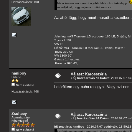
Hozzászólások: 100
Ma a kezemben maradt a jobboldali tükör tükörlapja.
mondják el, hogy vajon ez miért nem az.
Az attól függ, hogy miért maradt a kezedben
Jelenleg: mk5 Titanium 1.5 ecoboost 160 LE, 5 ajtós, feh
Toyota LJ70
VW T5
Előző: mk4 Titanium 2.0 tdci 140 LE, kombi, fekete ;
BMW 330 Ci;
VW 1300 70' ;
G Astra 1.4 ecotec;
Porsche 996 4S;
haniboy
Válasz: Karosszéria
Haladó
«
Új hozzászólás #3 Dátum:
2016.07.07 csü
Nem elérhető
Letöröltem egy puha ronggyal. Vagy azt nem
Hozzászólások: 468
Zsolteey
Válasz: Karosszéria
Adminisztrátor
«
Új hozzászólás #4 Dátum:
2016.07.07 csü
Fórumfüggő
Idézetet írta: haniboy - 2016.07.07 csütörtök, 13:59:19
Nem elérhető
Letöröltem egy puha ronggyal. Vagy azt nem szabad?