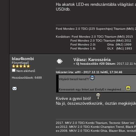
Ha akartok LED-es rendszámtábla világítást ak
USD/db.
Ford Mondeo 2.0 TDCi (225 Superchips) Titanium (Mk5)
Korábban: Ford Mondeo 2.0 TDCi Titanium (Mk5) 2015
Ford Mondeo 2.0 TDCi Titanium (Mk4) 2011
Ford Mondeo 2.0i Ghia (Mk2) 1999
Ford Mondeo 1.8i GLX (Mk1) 1993
blau4kombi
Válasz: Karosszéria
Fórumfüggő
«
Új hozzászólás #20 Dátum:
2017.12.11 hé
Nem elérhető
Idézetet írta: alf® - 2017.12.11 hétfő, 17:34:46
Hozzászólások: 6488
Vityáról beszíl kend?!
Keressetek egy linket,azt EndyE-t megkéred....
Kivéve a gyevi bíró!
Na jó, összeszövetkezünk, ósztán megkérjü
2017. MKV 2.0 TDCi Kombi Titanium, Tectonic Silver \m/
ex:2012. MKIV 2.0 TDCi Kombi Champion Trend, Black Pa
ex:2008. MKIV 2.0 TDCi Kombi Ghia, Blazer Blue, tenis