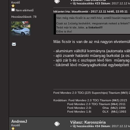
Kezdő
«
Új hozzászólás #23 Dátum:
2017.12.12 k
Nem elérhető
Idézetet írta: blau4kombi - 2017.12.11 hétfő, 22:05:11
Hozzászólások: 78
Van még más fícsőr is az mk5-höz, amitől bazári maj
Csak az 1xüség kedvéért, megvannak neked a linkek?
Tedd már ki ide, bitte,
a linkeket!!!
Előre is thx!
Más ficsör is van de az má nagyon elvetemült
- aluminium váltófül kormányra (automata vál
- ajtó zsanér határoló műanyag burkolat (a os
- ajtó zár b és c oszlopon lévő fém műanyag 
- tükörnél lévő műanyagburkolat egybeépített
Ford Mondeo 2.0 TDCi (225 Superchips) Titanium (Mk5)
Korábban: Ford Mondeo 2.0 TDCi Titanium (Mk5) 2015
Ford Mondeo 2.0 TDCi Titanium (Mk4) 2011
Ford Mondeo 2.0i Ghia (Mk2) 1999
Ford Mondeo 1.8i GLX (Mk1) 1993
AndrewJ
Válasz: Karosszéria
Kezdő
«
Új hozzászólás #24 Dátum:
2017.12.12 k