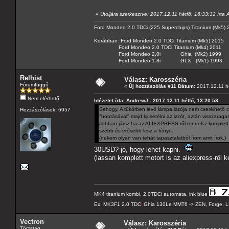
«
Utoljára szerkesztve: 2017.12.11 hétfő, 16:33:32 írta
Ford Mondeo 2.0 TDCi (225 Superchips) Titanium (Mk5)
Korábban: Ford Mondeo 2.0 TDCi Titanium (Mk5) 2015
Ford Mondeo 2.0 TDCi Titanium (Mk4) 2011
Ford Mondeo 2.0i Ghia (Mk2) 1999
Ford Mondeo 1.8i GLX (Mk1) 1993
Relhist
Válasz: Karosszéria
Fórumfüggő
«
Új hozzászólás #11 Dátum:
2017.12.11 hé
Nem elérhető
Idézetet írta: AndrewJ - 2017.12.11 hétfő, 13:20:53
Sehogy. A tükörben lévő lámpa izzója nem cserélhető csa
Hozzászólások: 6957
"bontásával" majd kicserélni az izzót, aztán visszaragas
Jobban jársz ha az ALIEXPRESS-ről rendelsz komplett 
szebb és erősebb lesz a fénye.
(nekem olyan van tehát tapasztalatból írom amit írok.)
30USD? jó, hogy lehet kapni.
(lassan komplett motort is az aliexpress-ről ke
MK4 titanium kombi, 2.0TDCi automata, ink blue
Ex: MK3F1 2.0 TDC
i
Ghia 130Le MMT6 -> ZEN, Forge, L
Vectron
Válasz: Karosszéria
Törzstag