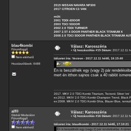
2019 NISSAN NAVARA NP300
2017 CITROEN C3 VAN
múlt:
2001 TDDI 4DOOR
2003 TDCI 5DOOR
2002 2.0 TDDI TURNIER
2007 2.5T 4 DOOR PANTHER BLACK TITANIUM X
2008 2.0 TDCI 5DOOR PANTHER BLACK TITANIUM A
blau4kombi
Válasz: Karosszéria
Fórumfüggő
«
Új hozzászólás #15 Dátum:
2017.12.11 hé
Nem elérhető
Idézetet írta: Vectron - 2017.12.11 hétfő, 16:15:40
Hozzászólások: 6488
Én is beszállnék egy (vagy 2) pár rendeléséb
mert én itthon sajnos csak a 40 rablót ismere
2017. MKV 2.0 TDCi Kombi Titanium, Tectonic Silver \m/
ex:2012. MKIV 2.0 TDCi Kombi Champion Trend, Black Pa
ex:2008. MKIV 2.0 TDCi Kombi Ghia, Blazer Blue, tenis
alf®
Válasz: Karosszéria
Globál Moderátor
«
Új hozzászólás #16 Dátum:
2017.12.11 hé
Fórumfüggő
Idézetet írta: blau4kombi - 2017.12.11 hétfő, 17:10:21
Nem elérhető
Én is beszállnék egy (vagy 2) pár rendelésébe. A rámes