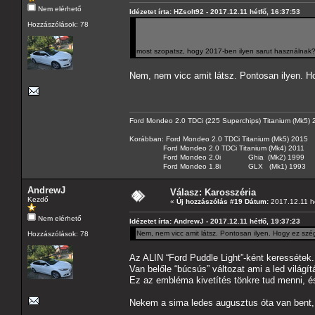
Nem elérhető
Idézetet írta: HZsolt92 - 2017.12.11 hétfő, 16:37:53
Hozzászólások: 78
most szopatsz, hogy 2017-ben ilyen sarut használnak
Nem, nem vicc amit látsz. Pontosan ilyen. H
Ford Mondeo 2.0 TDCi (225 Superchips) Titanium (Mk5)
Korábban: Ford Mondeo 2.0 TDCi Titanium (Mk5) 2015
Ford Mondeo 2.0 TDCi Titanium (Mk4) 2011
Ford Mondeo 2.0i Ghia (Mk2) 1999
Ford Mondeo 1.8i GLX (Mk1) 1993
AndrewJ
Válasz: Karosszéria
Kezdő
«
Új hozzászólás #19 Dátum:
2017.12.11 hé
Nem elérhető
Idézetet írta: AndrewJ - 2017.12.11 hétfő, 19:37:23
Nem, nem vicc amit látsz. Pontosan ilyen. Hogy ez sz
Hozzászólások: 78
Az ALIN “Ford Puddle Light”-ként keressétek.
Van belőle “búcsús” változat ami a led világít
Ez az embléma kivetítés tönkre tud menni, é
Nekem a sima ledes augusztus óta van bent, 