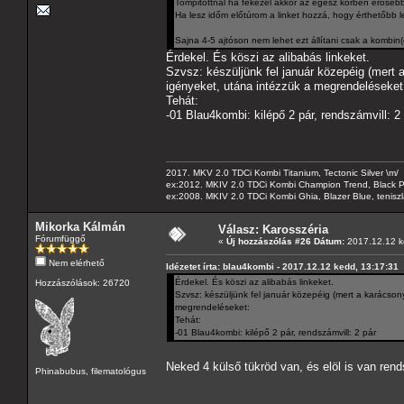
Tompitottnál ha fékezel akkor az egész körben erősebbe
Ha lesz időm előtúrom a linket hozzá, hogy érthetőbb l
Sajna 4-5 ajtóson nem lehet ezt állítani csak a kombin(
Érdekel. És köszi az alibabás linkeket.
Szvsz: készüljünk fel január közepéig (mert 
igényeket, utána intézzük a megrendeléseket
Tehát:
-01 Blau4kombi: kilépő 2 pár, rendszámvill: 2
2017. MKV 2.0 TDCi Kombi Titanium, Tectonic Silver \m/
ex:2012. MKIV 2.0 TDCi Kombi Champion Trend, Black Pa
ex:2008. MKIV 2.0 TDCi Kombi Ghia, Blazer Blue, tenis
Mikorka Kálmán
Válasz: Karosszéria
Fórumfüggő
«
Új hozzászólás #26 Dátum:
2017.12.12 k
Nem elérhető
Idézetet írta: blau4kombi - 2017.12.12 kedd, 13:17:31
Érdekel. És köszi az alibabás linkeket.
Hozzászólások: 26720
Szvsz: készüljünk fel január közepéig (mert a karácson
megrendeléseket:
Tehát:
-01 Blau4kombi: kilépő 2 pár, rendszámvill: 2 pár
Neked 4 külső tükröd van, és elöl is van re
Phinabubus, filematológus