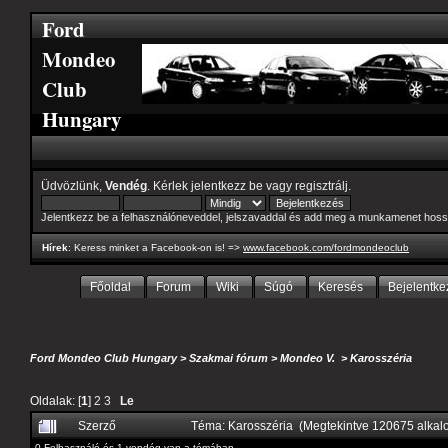
Ford
Mondeo
Club
Hungary
Üdvözlünk,
Vendég
. Kérlek
jelentkezz be
vagy
regisztrálj
.
Jelentkezz be a felhasználóneveddel, jelszavaddal és add meg a munkamenet hoss
Hírek
: Keress minket a Facebook-on is! =>
www.facebook.com/fordmondeoclub
Főoldal
Forum
Wiki
Súgó
Keresés
Bejelentke
Ford Mondeo Club Hungary
>
Szakmai fórum
>
Mondeo V.
>
Karosszéria
Oldalak: [
1
]
2
3
Le
Szerző
Téma: Karosszéria (Megtekintve 120675 alka
0 Felhasználó és 1 vendég van a témában