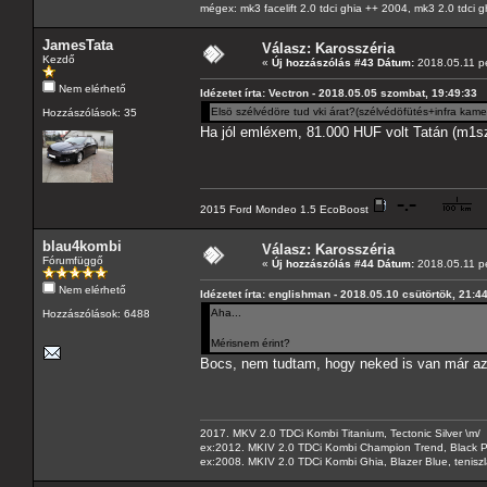
mégex: mk3 facelift 2.0 tdci ghia ++ 2004, mk3 2.0 tdci 
JamesTata
Válasz: Karosszéria
Kezdő
«
Új hozzászólás #43 Dátum:
2018.05.11 pé
Nem elérhető
Idézetet írta: Vectron - 2018.05.05 szombat, 19:49:33
Elsö szélvédöre tud vki árat?(szélvédöfütés+infra kame
Hozzászólások: 35
Ha jól emléxem, 81.000 HUF volt Tatán (m1s
2015 Ford Mondeo 1.5 EcoBoost
blau4kombi
Válasz: Karosszéria
Fórumfüggő
«
Új hozzászólás #44 Dátum:
2018.05.11 pé
Nem elérhető
Idézetet írta: englishman - 2018.05.10 csütörtök, 21:4
Aha...
Hozzászólások: 6488
Mérisnem érint?
Bocs, nem tudtam, hogy neked is van már az
2017. MKV 2.0 TDCi Kombi Titanium, Tectonic Silver \m/
ex:2012. MKIV 2.0 TDCi Kombi Champion Trend, Black Pa
ex:2008. MKIV 2.0 TDCi Kombi Ghia, Blazer Blue, tenis