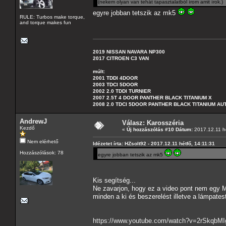
(nekem olyan van tehát tapasztalatból írom amit írok.)
egyre jobban tetszik az mk5
RULE: Turbos make torque,
and torque makes fun
2019 NISSAN NAVARA NP300
2017 CITROEN C3 VAN
múlt:
2001 TDDI 4DOOR
2003 TDCI 5DOOR
2002 2.0 TDDI TURNIER
2007 2.5T 4 DOOR PANTHER BLACK TITANIUM X
2008 2.0 TDCI 5DOOR PANTHER BLACK TITANIUM A
AndrewJ
Válasz: Karosszéria
Kezdő
«
Új hozzászólás #10 Dátum:
2017.12.11 hé
Nem elérhető
Idézetet írta: HZsolt92 - 2017.12.11 hétfő, 14:11:31
Hozzászólások: 78
egyre jobban tetszik az mk5
Kis segítség...
Ne zavarjon, hogy ez a video pont nem egy 
minden a ki és beszerelést illetve a lámpatest
https://www.youtube.com/watch?v=2rSkqbM