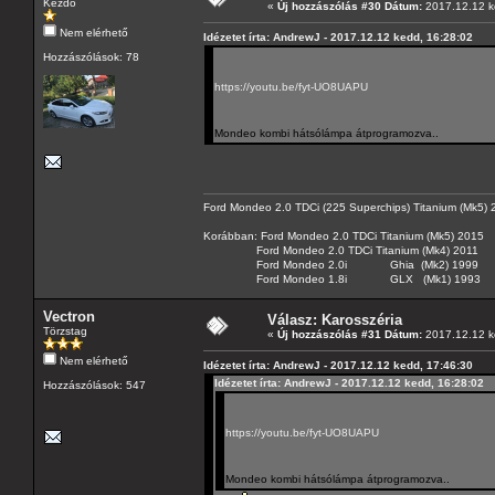
Kezdő
«
Új hozzászólás #30 Dátum:
2017.12.12 k
Nem elérhető
Idézetet írta: AndrewJ - 2017.12.12 kedd, 16:28:02
Hozzászólások: 78
https://youtu.be/fyt-UO8UAPU
Mondeo kombi hátsólámpa átprogramozva..
Ford Mondeo 2.0 TDCi (225 Superchips) Titanium (Mk5)
Korábban: Ford Mondeo 2.0 TDCi Titanium (Mk5) 2015
Ford Mondeo 2.0 TDCi Titanium (Mk4) 2011
Ford Mondeo 2.0i Ghia (Mk2) 1999
Ford Mondeo 1.8i GLX (Mk1) 1993
Vectron
Válasz: Karosszéria
Törzstag
«
Új hozzászólás #31 Dátum:
2017.12.12 k
Nem elérhető
Idézetet írta: AndrewJ - 2017.12.12 kedd, 17:46:30
Idézetet írta: AndrewJ - 2017.12.12 kedd, 16:28:02
Hozzászólások: 547
https://youtu.be/fyt-UO8UAPU
Mondeo kombi hátsólámpa átprogramozva..