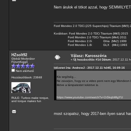
Nem árulok el titkot azzal, hogy SEMMILYET.
Ford Mondeo 2.0 TDCi (225 Superchips) Titanium (Mk5)
Korábban: Ford Mondeo 2.0 TDCi Titanium (Mk5) 2015
Ford Mondeo 2.0 TDCi Titanium (Mk4) 2011
Ford Mondeo 2.0i Ghia (Mk2) 1999
Ford Mondeo 1.8i GLX (Mk1) 1993
HZsolt92
Válasz: Karosszéria
Globál Moderátor
«
Új hozzászólás #14 Dátum:
2017.12.11 hé
Fórumfüggő
Idézetet írta: AndrewJ - 2017.12.11 hétfő, 16:09:16
Nem elérhető
Kis segítség...
Hozzászólások: 23848
Ne zavarjon, hogy ez a video pont nem egy Mondeon k
illetve a lámpatestet tekintve is.
https://www.youtube.com/watch?v=2rSkqbMIgYU
RULE: Turbos make torque,
and torque makes fun
most szopatsz, hogy 2017-ben ilyen sarut h