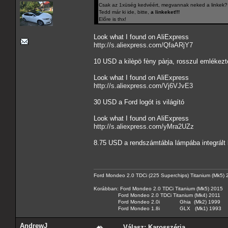
Csak az 1xüség kedvéért, megvannak neked a linkek?
Tedd már ki ide, bitte,
a linkeket!!!
Előre is thx!
Look what I found on AliExpress
http://s.aliexpress.com/QfaARjY7
10 USD a kilèpö fèny pàrja, rosszul emlékez
Look what I found on AliExpress
http://s.aliexpress.com/Vj6VJvE3
30 USD a Ford logót is világító
Look what I found on AliExpress
http://s.aliexpress.com/yMra2UZz
8.75 USD a rendszámtábla lámpába integrált l
Ford Mondeo 2.0 TDCi (225 Superchips) Titanium (Mk5)
Korábban: Ford Mondeo 2.0 TDCi Titanium (Mk5) 2015
Ford Mondeo 2.0 TDCi Titanium (Mk4) 2011
Ford Mondeo 2.0i Ghia (Mk2) 1999
Ford Mondeo 1.8i GLX (Mk1) 1993
AndrewJ
Válasz: Karosszéria