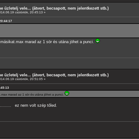
e üzletelj vele... (átvert, becsapott, nem jelentkezett stb.)
14.06.19 csütörtök, 20:45:13 »
 20:44:17
 másikat.max marad az 1 sör és utána jöhet a punci.
e üzletelj vele... (átvert, becsapott, nem jelentkezett stb.)
14.06.19 csütörtök, 20:51:05 »
0:45:13
t.max marad az 1 sör és utána jöhet a punci.
......... ez nem volt szép tőled.