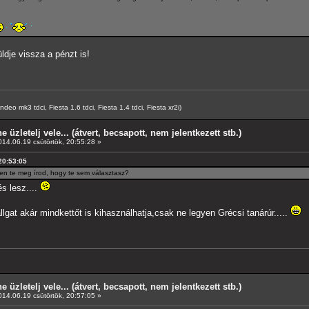
ldje vissza a pénzt is!
o mk3 tdci, Fiesta 1.6 tdci, Fiesta 1.4 tdci, Fiesta xr2i)
e üzletelj vele... (átvert, becsapott, nem jelentkezett stb.)
14.06.19 csütörtök, 20:55:28 »
 20:53:05
ben te meg írod, hogy te sem választasz?
s lesz....
llgat akár mindkettőt is kihasználhatja,csak ne legyen Grécsi tanárúr.....
e üzletelj vele... (átvert, becsapott, nem jelentkezett stb.)
14.06.19 csütörtök, 20:57:05 »