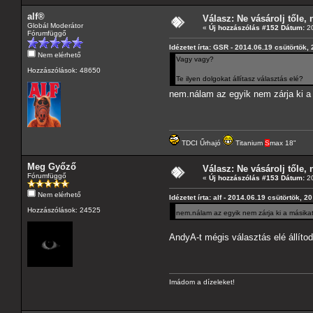
alf®
Válasz: Ne vásárolj tőle, n
Globál Moderátor
«
Új hozzászólás #152 Dátum:
20
Fórumfüggő
Idézetet írta: GSR - 2014.06.19 csütörtök,
Nem elérhető
Vagy vagy?
Hozzászólások: 48650
Te ilyen dolgokat állítasz választás elé?
nem.nálam az egyik nem zárja ki a
TDCI Űrhajó
Titanium
S
max 18"
Meg Győző
Válasz: Ne vásárolj tőle, n
Fórumfüggő
«
Új hozzászólás #153 Dátum:
20
Nem elérhető
Idézetet írta: alf - 2014.06.19 csütörtök, 2
Hozzászólások: 24525
nem.nálam az egyik nem zárja ki a másika
AndyA-t mégis választás elé állítod
Imádom a dízeleket!