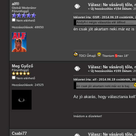
alf®
Válasz: Ne vásárolj tőle, n
Globál Moderátor
«
Új hozzászólás #154 Dátum:
20
Fórumfüggő
Idézetet írta: GSR - 2014.06.19 csütörtök,
Nem elérhető
AndyA-t mégis választás elé állítod........
Hozzászólások: 48650
én csak jót akartam neki.már ez is 
TDCI Űrhajó
Titanium
S
max 18"
Meg Győző
Válasz: Ne vásárolj tőle, n
Fórumfüggő
«
Új hozzászólás #155 Dátum:
20
Nem elérhető
Idézetet írta: alf - 2014.06.19 csütörtök, 2
Hozzászólások: 24525
én csak jót akartam neki.már ez is baj....
Az jó akarás, hogy választania ke
Imádom a dízeleket!
Csabi77
Válasz: Ne vásárolj tőle, n