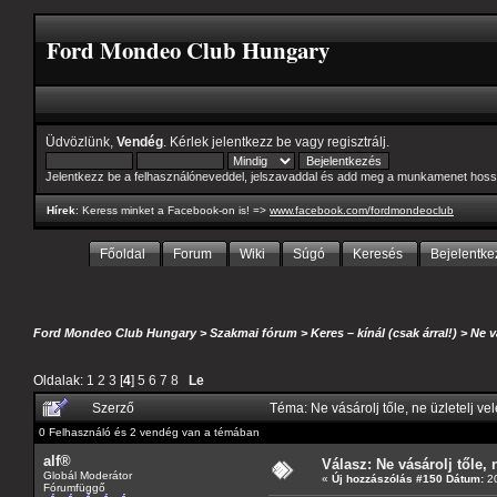
Ford Mondeo Club Hungary
Üdvözlünk,
Vendég
. Kérlek
jelentkezz be
vagy
regisztrálj
.
Jelentkezz be a felhasználóneveddel, jelszavaddal és add meg a munkamenet hoss
Hírek
: Keress minket a Facebook-on is! =>
www.facebook.com/fordmondeoclub
Főoldal
Forum
Wiki
Súgó
Keresés
Bejelentke
Ford Mondeo Club Hungary
>
Szakmai fórum
>
Keres – kínál (csak árral!)
>
Ne v
Oldalak:
1
2
3
[
4
]
5
6
7
8
Le
Szerző
Téma: Ne vásárolj tőle, ne üzletelj ve
0 Felhasználó és 2 vendég van a témában
alf®
Válasz: Ne vásárolj tőle, n
Globál Moderátor
«
Új hozzászólás #150 Dátum:
20
Fórumfüggő