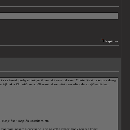
Naplózva
 és az ülések pedig a barátjánál van, akit nem tud elérni 2 hete. Kicsit zavaros a dolog,
 barátjának a lökhárítót és az üléseket, akkor miért nem adta oda az ajtókárpitokat,
küldje őket, majd én kitisztítom, stb.
t mondtam, nekem a cucc kéne, erre az volt a válasz, hogy keresi a komát.