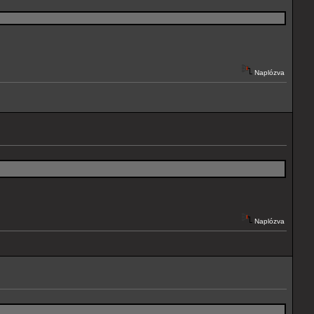
Naplózva
Naplózva