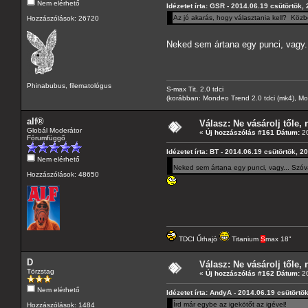
Nem elérhető
Idézetet írta: GSR - 2014.06.19 csütörtök,
Az jó akarás, hogy választania kell? Köz
Hozzászólások: 26720
Neked sem ártana egy punci, vagy..
Phinabubus, filematológus
S-max Tit. 2.0 tdci
(korábban: Mondeo Trend 2.0 tdci (mk4), Monde
alf®
Válasz: Ne vásárolj tőle, n
Globál Moderátor
«
Új hozzászólás #161 Dátum:
20
Fórumfüggő
Idézetet írta: BT - 2014.06.19 csütörtök, 2
Nem elérhető
Neked sem ártana egy punci, vagy... Szóva
Hozzászólások: 48650
TDCI Űrhajó
Titanium
S
max 18"
D
Válasz: Ne vásárolj tőle, n
Törzstag
«
Új hozzászólás #162 Dátum:
20
Nem elérhető
Idézetet írta: AndyA - 2014.06.19 csütörtö
Írd már egybe az igekötőt az igével!
Hozzászólások: 1484