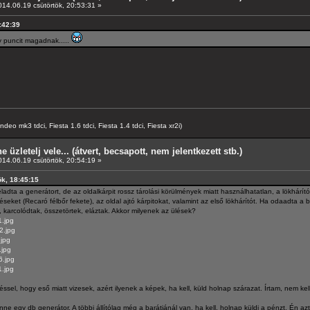
14.06.19 csütörtök, 20:53:31 »
0:42:39
gy puncit magadnak.....
o mk3 tdci, Fiesta 1.6 tdci, Fiesta 1.4 tdci, Fiesta xr2i)
e üzletelj vele... (átvert, becsapott, nem jelentkezett stb.)
14.06.19 csütörtök, 20:54:19 »
ök, 18:45:15
ladta a generátort, de az oldalkárpit rossz tárolási körülmények miatt használhatatlan, a lökhárító
léseket (Recaró félbőr fekete), az oldal ajtó kárpitokat, valamint az első lökhárítót. Ha odaadta a
va, karcolódtak, összetörtek, eláztak. Akkor milyenek az ülések?
1.jpg
2.jpg
.jpg
.jpg
6.jpg
1.jpg
el, hogy eső miatt vizesek, azért ilyenek a képek, ha kell, küld holnap szárazat. Írtam, nem kell, 
 egy db generátor. A többi állítólag még a barátjánál van, ha kell, holnap küldi a pénzt. Én az