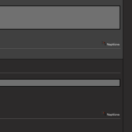
Naplózva
Naplózva