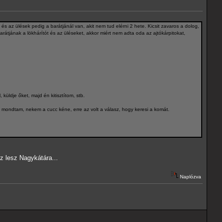
 és az ülések pedig a barátjánál van, akit nem tud elérni 2 hete. Kicsit zavaros a dolog,
 barátjának a lökhárítót és az üléseket, akkor miért nem adta oda az ajtókárpitokat,
küldje őket, majd én kitisztítom, stb.
t mondtam, nekem a cucc kéne, erre az volt a válasz, hogy keresi a komát.
z lesz Nagykátára...
Naplózva