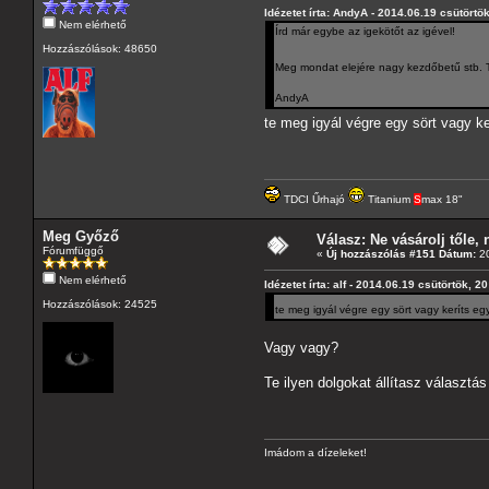
Idézetet írta: AndyA - 2014.06.19 csütörtö
Nem elérhető
Írd már egybe az igekötőt az igével!
Hozzászólások: 48650
Meg mondat elejére nagy kezdőbetű stb. 
AndyA
te meg igyál végre egy sört vagy k
TDCI Űrhajó
Titanium
S
max 18"
Meg Győző
Válasz: Ne vásárolj tőle, n
Fórumfüggő
«
Új hozzászólás #151 Dátum:
20
Nem elérhető
Idézetet írta: alf - 2014.06.19 csütörtök, 2
Hozzászólások: 24525
te meg igyál végre egy sört vagy keríts e
Vagy vagy?
Te ilyen dolgokat állítasz választás
Imádom a dízeleket!