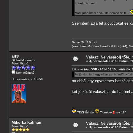
Itt tartunk most.
Most próbáltam hívni, de nem veszi fel.
Szerintem adja fel a cuccokat és kü
S-max Tit. 2.0 tdci
(korábban: Mondeo Trend 2.0 tdci (mk4), Monde
alf®
Válasz: Ne vásárolj tőle, n
Globál Moderátor
«
Új hozzászólás #159 Dátum:
20
Fórumfüggő
Idézetet írta: GSR - 2014.06.19 csütörtök,
Nem elérhető
Az jó akarás, hogy választania kell? Köz
Hozzászólások: 48650
na ebből egy egyetemes beszélgeté
két jó közül választhat,de ha rámha
TDCI Űrhajó
Titanium
S
max 18"
Mikorka Kálmán
Válasz: Ne vásárolj tőle, n
Fórumfüggő
«
Új hozzászólás #160 Dátum:
20