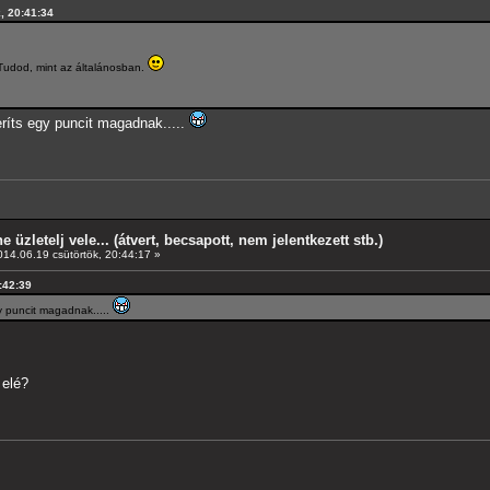
k, 20:41:34
Tudod, mint az általánosban.
eríts egy puncit magadnak.....
e üzletelj vele... (átvert, becsapott, nem jelentkezett stb.)
14.06.19 csütörtök, 20:44:17 »
0:42:39
gy puncit magadnak.....
 elé?