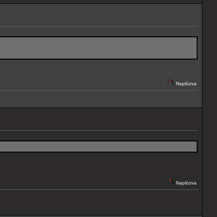
Naplózva
Naplózva