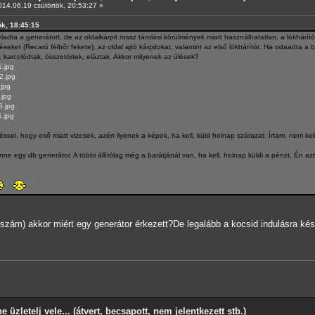
14.06.19 csütörtök, 20:53:27 »
ök, 18:45:15
ladta a generátort, de az oldalkárpit rossz tárolási körülmények miatt használhatatlan, a lökhárító
léseket (Recaró félbőr fekete), az oldal ajtó kárpitokat, valamint az első lökhárítót. Ha odaadta a
va, karcolódtak, összetörtek, eláztak. Akkor milyenek az ülések?
1.jpg
2.jpg
.jpg
.jpg
6.jpg
1.jpg
el, hogy eső miatt vizesek, azért ilyenek a képek, ha kell, küld holnap szárazat. Írtam, nem kell, 
 egy db generátor. A többi állítólag még a barátjánál van, ha kell, holnap küldi a pénzt. Én az
 szám) akkor miért egy generátor érkezett?De legalább a kocsid indulásra kés
e üzletelj vele... (átvert, becsapott, nem jelentkezett stb.)