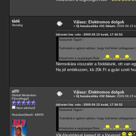
tádé
Válasz: Elektromos dolgok
Vendég
«
Új hozzászólás #31 Dátum:
2009.09.15 k
Idézetet írta: rolo - 2009.09.15 kedd, 17:36:52
Sziasztok Tagok !
Tudnátok-e sgíteni abban, hogy holl lehet utólagosa
Köszönöm a segítséget:Rolo
Nemsokára visszatér a fóoldalunk, ott van egy
Ha jól emlékszem, kb 20k Ft a gyári szett h
alf®
Válasz: Elektromos dolgok
Globál Moderátor
«
Új hozzászólás #32 Dátum:
2009.09.15 k
Fórumfüggő
Idézetet írta: rolo - 2009.09.15 kedd, 17:36:52
Nem elérhető
Sziasztok Tagok !
Hozzászólások: 48650
Tudnátok-e sgíteni abban, hogy holl lehet utólagosa
Köszönöm a segítséget:Rolo
Vik-fórumtársat keresd itt a fórumon!