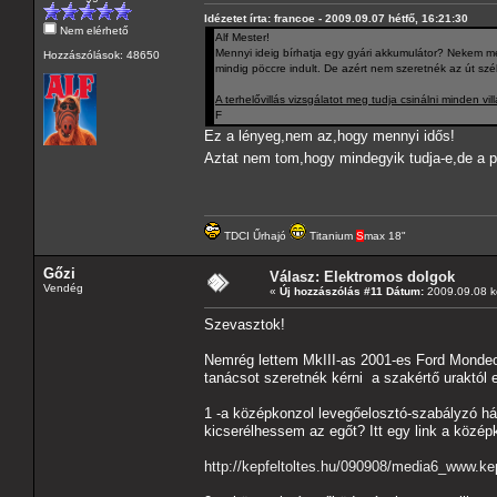
Idézetet írta: francoe - 2009.09.07 hétfő, 16:21:30
Nem elérhető
Alf Mester!
Mennyi ideig bírhatja egy gyári akkumulátor? Nekem m
Hozzászólások: 48650
mindig pöccre indult. De azért nem szeretnék az út sz
A terhelővillás vizsgálatot meg tudja csinálni minden vi
F
Ez a lényeg,nem az,hogy mennyi idős!
Aztat nem tom,hogy mindegyik tudja-e,de a pr
TDCI Űrhajó
Titanium
S
max 18"
Gőzi
Válasz: Elektromos dolgok
Vendég
«
Új hozzászólás #11 Dátum:
2009.09.08 k
Szevasztok!
Nemrég lettem MkIII-as 2001-es Ford Mondeo
tanácsot szeretnék kérni a szakértő uraktól
1 -a középkonzol levegőelosztó-szabályzó há
kicserélhessem az egőt? Itt egy link a közép
http://kepfeltoltes.hu/090908/media6_www.kep