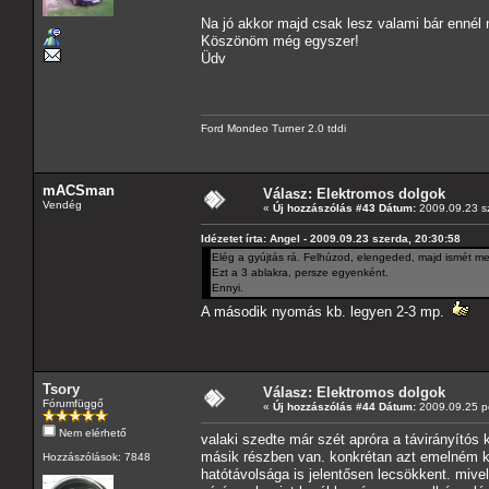
Na jó akkor majd csak lesz valami bár enné
Köszönöm még egyszer!
Üdv
Ford Mondeo Turner 2.0 tddi
mACSman
Válasz: Elektromos dolgok
Vendég
«
Új hozzászólás #43 Dátum:
2009.09.23 sz
Idézetet írta: Angel - 2009.09.23 szerda, 20:30:58
Elég a gyújtás rá. Felhúzod, elengeded, majd ismét 
Ezt a 3 ablakra, persze egyenként.
Ennyi.
A második nyomás kb. legyen 2-3 mp.
Tsory
Válasz: Elektromos dolgok
Fórumfüggő
«
Új hozzászólás #44 Dátum:
2009.09.25 pé
Nem elérhető
valaki szedte már szét apróra a távirányító
másik részben van. konkrétan azt emelném ki
Hozzászólások: 7848
hatótávolsága is jelentősen lecsökkent. miv