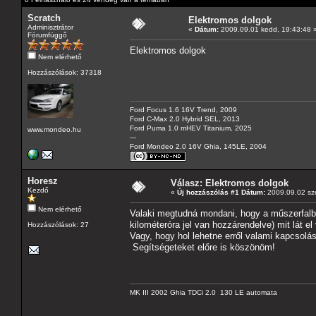
Scratch
Elektromos dolgok
Adminisztrátor
«
Dátum:
2009.09.01 kedd, 19:43:48 
Fórumfüggő
Elektromos dolgok
Nem elérhető
Hozzászólások: 37318
Ford Focus 1.6 16V Trend, 2009
Ford C-Max 2.0 Hybrid SEL, 2013
Ford Puma 1.0 mHEV Titanium, 2025
www.mondeo.hu
---
Ford Mondeo 2.0 16V Ghia, 145LE, 2004
Horesz
Válasz: Elektromos dolgok
Kezdő
«
Új hozzászólás #1 Dátum:
2009.09.02 sze
Nem elérhető
Valaki megtudná mondani, hogy a műszerfalban 
kilométeróra jel van hozzárendelve) mit lát el 
Hozzászólások: 27
Vagy, hogy hol lehetne erről valami kapcsolási
Segítségeteket előre is köszönöm!
MK III 2002 Ghia TDCi 2.0 130 LE automata