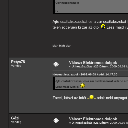
Üdv mindenkinek!
P.
Ajto csatlakozasokat es a zar csatlakozokat
telen ecceruen ki zar az oto
Lesz majd il
blah blah blah
Petya78
Válasz: Elektromos dolgok
Vendég
«
Új hozzászólás #20 Dátum:
2009.09.08 k
Idézetet írta: zacci - 2009.09.08 kedd, 14:47:30
Ajto csatlakozasokat es a zar csatlakozokat kellene a
Lesz majd ilyen is
Zacci, köszi az infót
adok neki anyagot
Gőzi
Válasz: Elektromos dolgok
Vendég
«
Új hozzászólás #21 Dátum:
2009.09.08 k