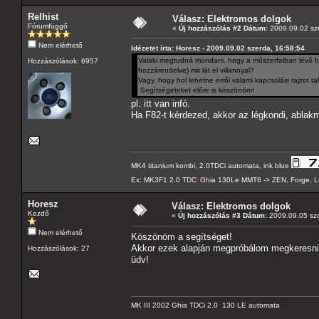
Relhist
Válasz: Elektromos dolgok
Fórumfüggő
«
Új hozzászólás #2 Dátum:
2009.09.02 sze
Nem elérhető
Idézetet írta: Horesz - 2009.09.02 szerda, 16:58:54
Valaki megtudná mondani, hogy a műszerfalban lévő bizti
Hozzászólások: 6957
hozzárendelve) mit lát el villannyal?
Vagy, hogy hol lehetne erről valami kapcsolási rajzot tal
Segítségeteket előre is köszönöm!
pl.
itt
van infó.
Ha F82-t kérdezed, akkor az légkondi, ablak
MK4 titanium kombi, 2.0TDCi automata, ink blue
Ex: MK3F1 2.0 TDC
i
Ghia 130Le MMT6 -> ZEN, Forge, L
Horesz
Válasz: Elektromos dolgok
Kezdő
«
Új hozzászólás #3 Dátum:
2009.09.05 szo
Nem elérhető
Köszönöm a segítséget!
Akkor ezek alapján megpróbálom megkeresni, h
Hozzászólások: 27
üdv!
MK III 2002 Ghia TDCi 2.0 130 LE automata