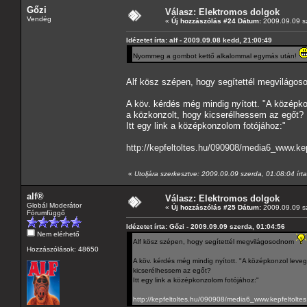
Gőzi
Válasz: Elektromos dolgok
Vendég
«
Új hozzászólás #24 Dátum:
2009.09.09 sz
Idézetet írta: alf - 2009.09.08 kedd, 21:00:49
Nyommeg a gombot kettő alkalommal egymás után!
Alf kösz szépen, hogy segítettél megvilágo
A köv. kérdés még mindig nyított. "A középk
a közkonzolt, hogy kicserélhessem az egőt?
Itt egy link a középkonzolom fotójához:"
http://kepfeltoltes.hu/090908/media6_www.kep
«
Utoljára szerkesztve: 2009.09.09 szerda, 01:08:04 írt
alf®
Válasz: Elektromos dolgok
Globál Moderátor
«
Új hozzászólás #25 Dátum:
2009.09.09 sz
Fórumfüggő
Idézetet írta: Gőzi - 2009.09.09 szerda, 01:04:56
Nem elérhető
Alf kösz szépen, hogy segítettél megvilágosodnom
Hozzászólások: 48650
A köv. kérdés még mindig nyított. "A középkonzol leve
kicserélhessem az egőt?
Itt egy link a középkonzolom fotójához:"
http://kepfeltoltes.hu/090908/media6_www.kepfeltoltes