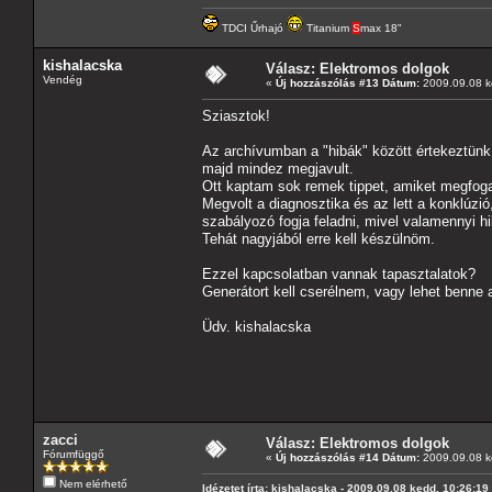
TDCI Űrhajó
Titanium
S
max 18"
kishalacska
Válasz: Elektromos dolgok
Vendég
«
Új hozzászólás #13 Dátum:
2009.09.08 k
Sziasztok!
Az archívumban a "hibák" között értekeztünk 
majd mindez megjavult.
Ott kaptam sok remek tippet, amiket megfo
Megvolt a diagnosztika és az lett a konklúzió
szabályozó fogja feladni, mivel valamennyi hi
Tehát nagyjából erre kell készülnöm.
Ezzel kapcsolatban vannak tapasztalatok?
Generátort kell cserélnem, vagy lehet benne 
Üdv. kishalacska
zacci
Válasz: Elektromos dolgok
Fórumfüggő
«
Új hozzászólás #14 Dátum:
2009.09.08 k
Nem elérhető
Idézetet írta: kishalacska - 2009.09.08 kedd, 10:26:19