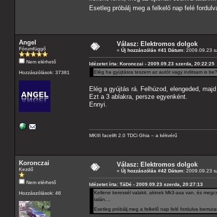
Esetleg próbálj meg a felkelő nap felé fordul
Angel
Válasz: Elektromos dolgok
Fórumfüggő
«
Új hozzászólás #41 Dátum:
2009.09.23 sz
Nem elérhető
Idézetet írta: Koronczai - 2009.09.23 szerda, 20:22:25
Elég ha gyújtásra teszem az autót vagy inditsam is be
Hozzászólások: 37381
Elég a gyújtás rá. Felhúzod, elengeded, ma
Ezt a 3 ablakra, persze egyenként.
Ennyi.
MKIII facelift 2.0 TDCi Ghia – a kékvérű
Koronczai
Válasz: Elektromos dolgok
Kezdő
«
Új hozzászólás #42 Dátum:
2009.09.23 sz
Nem elérhető
Idézetet írta: TáDé - 2009.09.23 szerda, 20:27:13
Kellene keressél valakit, akinek Mk3-asa van, és megc
Hozzászólások: 46
talán....
Esetleg próbálj meg a felkelő nap felé fordulva bemutat