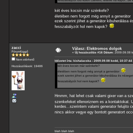
fesszabalyzot tod kulon cserelni, felteve ha kapol...de
két éves kocsin már szénkefe?
életében nem forgott még annyit a generátor
ezek szerint jöhet a generátor kibuherálása é
fesszabályzót hol nem kapok?
zacci
Válasz: Elektromos dolgok
Fórumfüggő
«
Új hozzászólás #16 Dátum:
2009.09.08 k
Nem elérhető
Idézetet írta: kishalacska - 2009.09.08 kedd, 10:37:44
két éves kocsin már szénkefe?
Hozzászólások: 19486
életében nem forgott még annyit a generátor
ezek szerint jöhet a generátor kibuherálása és nézeget
fesszabályzót hol nem kapok?
Hmmm, hat lehet csak valami gixer van a szen
szenkefeket ellenoriznem es a kontaktokat. 
kerdes...szerintem valami generator felujito
nincs akkor vegye egy bontott generatort occ
blah blah blah