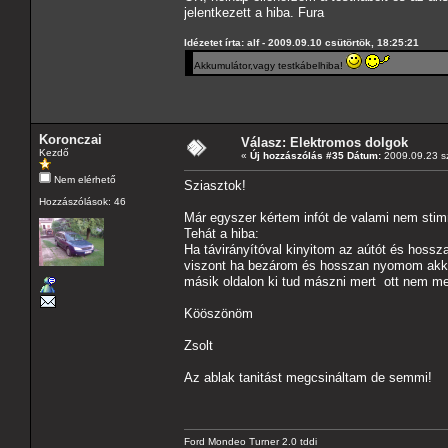
jelentkezett a hiba. Fura
Idézetet írta: alf - 2009.09.10 csütörtök, 18:25:21
Akkumulátor,vagy testkábelhiba!
Koronczai
Válasz: Elektromos dolgok
Kezdő
«
Új hozzászólás #35 Dátum:
2009.09.23 sz
Nem elérhető
Sziasztok!
Hozzászólások: 46
Már egyszer kértem infót de valami nem sti
Tehát a hiba:
Ha távirányítóval kinyitom az aútót és hoss
viszont ha bezárom és hosszan nyomom akkor 
másik oldalon ki tud mászni mert ott nem meg
Kööszönöm
Zsolt
Az ablak tanitást megcsináltam de semmi!
Ford Mondeo Turner 2.0 tddi