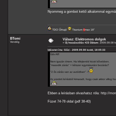
Nyommeg a gombot kettő alkalommal egymá
TDCI Űrhajó
Titanium
S
max 18"
BTomi
Válasz: Elektromos dolgok
Vendég
«
Új hozzászólás #23 Dátum:
2009.09.08 k
Idézetet írta: Gőzi - 2009.09.08 kedd, 18:05:33
Üdv Alf!
Nem igazán értem. Ha kifejtenéd kicsit bővebben.
''masodik zárás'' = kétszer egymásutáni bezárás?
''2 ős zárás van az autódban" -?
Az eredeti leírásból kimaradt, hogy csak akkor villog ha
Ebben a leírásban olvashatsz róla:
http://mo
Füzet 74-78 oldal (pdf 38-40)