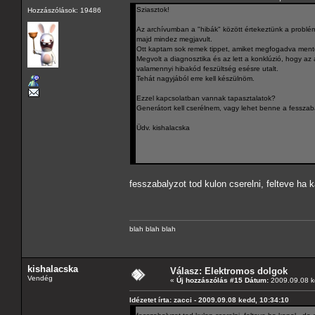
Sziasztok!
Hozzászólások: 19486
Az archívumban a "hibák" között értekeztünk a problémá
majd mindez megjavult.
Ott kaptam sok remek tippet, amiket megfogadva ment
Megvolt a diagnosztika és az lett a konklúzió, hogy az 
valamennyi hibakód feszültség esésre utalt.
Tehát nagyjából erre kell készülnöm.
Ezzel kapcsolatban vannak tapasztalatok?
Generátort kell cserélnem, vagy lehet benne a fesszab
Üdv. kishalacska
fesszabalyzot tod kulon cserelni, felteve ha 
blah blah blah
kishalacska
Válasz: Elektromos dolgok
Vendég
«
Új hozzászólás #15 Dátum:
2009.09.08 k
Idézetet írta: zacci - 2009.09.08 kedd, 10:34:10