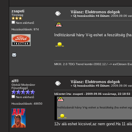
zsapeti
Válasz: Elektromos dolgok
Törzstag
«
Új hozzászólás #4 Dátum:
2009.09.06 vas
Nem elérhető
Hozzászólások: 974
Indítózásnál hány V-ig eshet a feszültség (ha
MKIII. 2.0 TDCi Trend kombi /2002.12./ --> ex/Citroen 
alf®
Válasz: Elektromos dolgok
Globál Moderátor
«
Új hozzászólás #5 Dátum:
2009.09.06 vas
Fórumfüggő
Idézetet írta: zsapeti - 2009.09.06 vasárnap, 22:18:53
Nem elérhető
Hozzászólások: 48650
Indítózásnál hány V-ig eshet a feszültség (ha eshet eg
12v alá eshet kicsivel,az nem gond.Ha 11 alá 