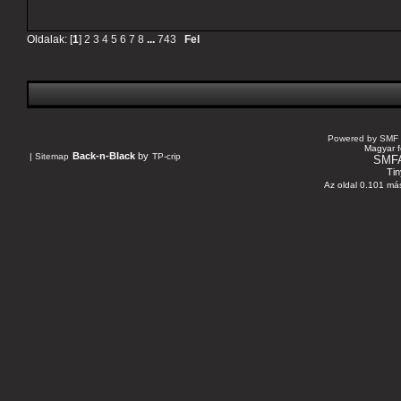
Oldalak: [
1
]
2
3
4
5
6
7
8
...
743
Fel
Powered by SMF 
Magyar f
Back-n-Black
by
|
Sitemap
TP-crip
SMF
Tin
Az oldal 0.101 más