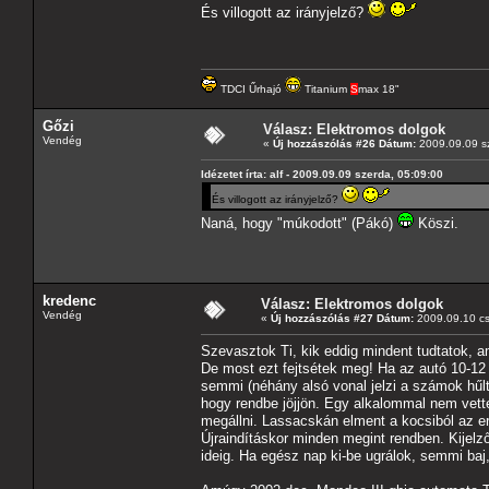
És villogott az irányjelző?
TDCI Űrhajó
Titanium
S
max 18"
Gőzi
Válasz: Elektromos dolgok
Vendég
«
Új hozzászólás #26 Dátum:
2009.09.09 sz
Idézetet írta: alf - 2009.09.09 szerda, 05:09:00
És villogott az irányjelző?
Naná, hogy "múkodott" (Pákó)
Köszi.
kredenc
Válasz: Elektromos dolgok
Vendég
«
Új hozzászólás #27 Dátum:
2009.09.10 cs
Szevasztok Ti, kik eddig mindent tudtatok, a
De most ezt fejtsétek meg! Ha az autó 10-12 ór
semmi (néhány alsó vonal jelzi a számok hűlt h
hogy rendbe jöjjön. Egy alkalommal nem vett
megállni. Lassacskán elment a kocsiból az er
Újraindításkor minden megint rendben. Kijel
ideig. Ha egész nap ki-be ugrálok, semmi baj