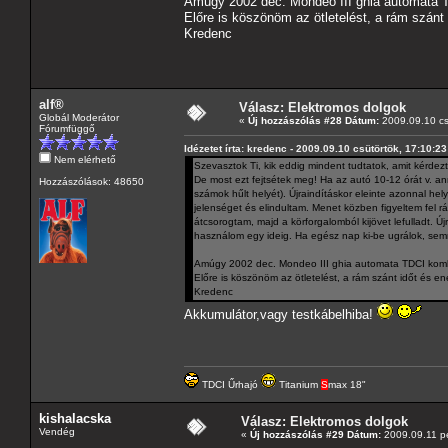
Amúgy 2002 dec. Mondeo III ghia automata 
Előre is köszönöm az ötletelést, a rám szánt 
Kredenc
alf®
Válasz: Elektromos dolgok
Globál Moderátor
«
Új hozzászólás #28 Dátum:
2009.09.10 cs
Fórumfüggő
Idézetet írta: kredenc - 2009.09.10 csütörtök, 17:10:23
Nem elérhető
Szevasztok Ti, kik eddig mindent tudtatok, amit kérdez
De most ezt fejtsétek meg! Ha az autó 10-12 órát v. ann
Hozzászólások: 48650
számok hűlt helyét). Újraindításkor eleinte azonnal hel
jelenséget és elindultam. Menet közben figyeltem fel 
átcsorogtam, majd a körforgalomból kijövet lefulladt. 
használom egy ideig. Ha egész nap ki-be ugrálok, sem
Amúgy 2002 dec. Mondeo III ghia automata TDCI kom
Előre is köszönöm az ötletelést, a rám szánt időt és en
Kredenc
Akkumulátor,vagy testkábelhiba!
TDCI Űrhajó
Titanium
S
max 18"
kishalacska
Válasz: Elektromos dolgok
Vendég
«
Új hozzászólás #29 Dátum:
2009.09.11 pé