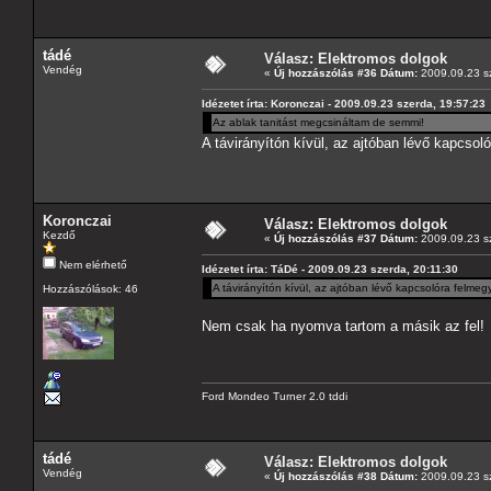
tádé
Válasz: Elektromos dolgok
Vendég
«
Új hozzászólás #36 Dátum:
2009.09.23 sz
Idézetet írta: Koronczai - 2009.09.23 szerda, 19:57:23
Az ablak tanitást megcsináltam de semmi!
A távirányítón kívül, az ajtóban lévő kapcsol
Koronczai
Válasz: Elektromos dolgok
Kezdő
«
Új hozzászólás #37 Dátum:
2009.09.23 sz
Nem elérhető
Idézetet írta: TáDé - 2009.09.23 szerda, 20:11:30
A távirányítón kívül, az ajtóban lévő kapcsolóra felme
Hozzászólások: 46
Nem csak ha nyomva tartom a másik az fel!
Ford Mondeo Turner 2.0 tddi
tádé
Válasz: Elektromos dolgok
Vendég
«
Új hozzászólás #38 Dátum:
2009.09.23 sz