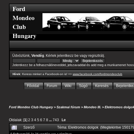
Ford
Mondeo
Club
Hungary
Üdvözlünk,
Vendég
. Kérlek
jelentkezz be
vagy
regisztrálj
.
Jelentkezz be a felhasználóneveddel, jelszavaddal és add meg a munkamenet hoss
Hírek
: Keress minket a Facebook-on is! =>
www.facebook.com/fordmondeoclub
Főoldal
Forum
Wiki
Súgó
Keresés
Bejelentke
Ford Mondeo Club Hungary
>
Szakmai fórum
>
Mondeo III.
>
Elektromos dolgo
Oldalak: [
1
]
2
3
4
5
6
7
8
...
743
Le
Szerző
Téma: Elektromos dolgok (Megtekintve 15017
0 Felhasználó és 24 vendég van a témában