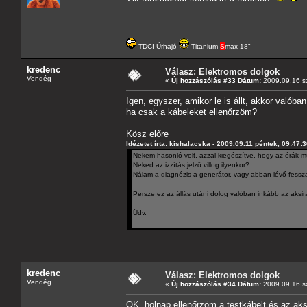
TDCI Űrhajó
Titanium
S
max 18"
kredenc
Válasz: Elektromos dolgok
Vendég
«
Új hozzászólás #33 Dátum:
2009.09.16 sz
Igen, egyszer, amikor le is állt, akkor valóba
ha csak a kábeleket ellenőrzöm?
Kösz előre
Idézetet írta: kishalacska - 2009.09.11 péntek, 09:47:
Nekem hasonló volt, azzal kiegészítve, hogy az órák muta
Neked az izzítás jelző villog ilyenkor?
Nálam a diagnózis a generátor, vagy abban lévő fessz
Persze ez az állás utáni dolog valóban inkább az aksira
Üdv.
kredenc
Válasz: Elektromos dolgok
Vendég
«
Új hozzászólás #34 Dátum:
2009.09.16 sz
OK, holnap ellenőrzöm a testkábelt és az aksi