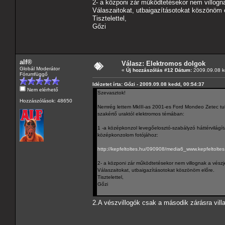
2- a közponi zár működtetésekor nem villogna
Válaszaitokat, utbaigazításotokat köszönöm e
Tisztelettel,
Gőzi
alf®
Válasz: Elektromos dolgok
Globál Moderátor
«
Új hozzászólás #12 Dátum:
2009.09.08 k
Fórumfüggő
Idézetet írta: Gőzi - 2009.09.08 kedd, 00:54:37
Nem elérhető
Szevasztok!
Hozzászólások: 48650
Nemrég lettem MkIII-as 2001-es Ford Mondeo Zetec tu
szakértő uraktól elektromos témában:
1 -a középkonzol levegőelosztó-szabályzó háttérvilágí
középkonzolom fotójához:
http://kepfeltoltes.hu/090908/media6_www.kepfeltoltes
2- a közponi zár működtetésekor nem villognak a vészj
Válaszaitokat, utbaigazításotokat köszönöm előre.
Tisztelettel,
Gőzi
2.A vészvillogók csak a második zárásra vill