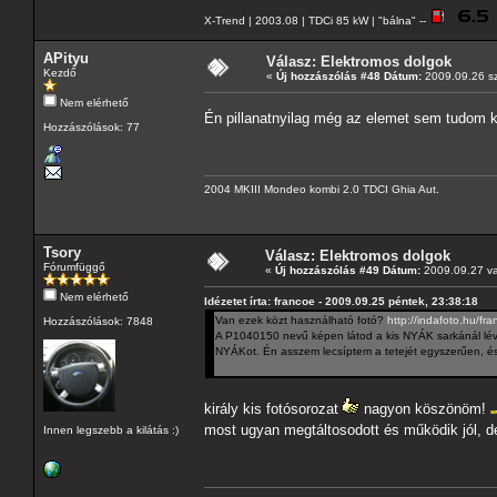
X-Trend | 2003.08 | TDCi 85 kW | "bálna" --
APityu
Válasz: Elektromos dolgok
Kezdő
«
Új hozzászólás #48 Dátum:
2009.09.26 sz
Nem elérhető
Én pillanatnyilag még az elemet sem tudom k
Hozzászólások: 77
2004 MKIII Mondeo kombi 2.0 TDCI Ghia Aut.
Tsory
Válasz: Elektromos dolgok
Fórumfüggő
«
Új hozzászólás #49 Dátum:
2009.09.27 va
Nem elérhető
Idézetet írta: francoe - 2009.09.25 péntek, 23:38:18
Van ezek közt használható fotó?
http://indafoto.hu/f
Hozzászólások: 7848
A P1040150 nevű képen látod a kis NYÁK sarkánál lévő f
NYÁKot. Én asszem lecsíptem a tetejét egyszerűen, és í
király kis fotósorozat
nagyon köszönöm!
most ugyan megtáltosodott és működik jól, d
Innen legszebb a kilátás :)