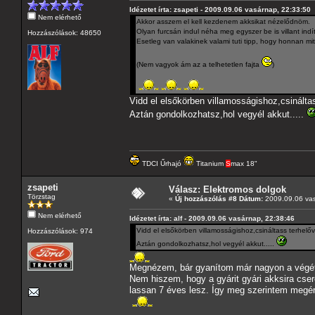
Idézetet írta: zsapeti - 2009.09.06 vasárnap, 22:33:50
Nem elérhető
Akkor asszem el kell kezdenem akksikat nézelődnöm.
Olyan furcsán indul néha meg egyszer be is villant ind
Hozzászólások: 48650
Esetleg van valakinek valami tuti tipp, hogy honnan mi
(Nem vagyok ám az a telhetetlen fajta
)
Vidd el elsőkörben villamosságishoz,csináltas
Aztán gondolkozhatsz,hol vegyél akkut.....
TDCI Űrhajó
Titanium
S
max 18"
zsapeti
Válasz: Elektromos dolgok
Törzstag
«
Új hozzászólás #8 Dátum:
2009.09.06 vas
Nem elérhető
Idézetet írta: alf - 2009.09.06 vasárnap, 22:38:46
Vidd el elsőkörben villamosságishoz,csináltass terhelővi
Hozzászólások: 974
Aztán gondolkozhatsz,hol vegyél akkut.....
Megnézem, bár gyanítom már nagyon a végét 
Nem hiszem, hogy a gyárit gyári akksira cser
lassan 7 éves lesz. Így meg szerintem megér