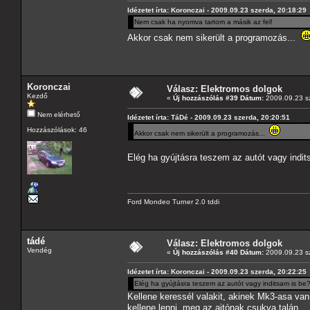
Idézetet írta: Koronczai - 2009.09.23 szerda, 20:18:29
Nem csak ha nyomva tartom a másik az fel!
Akkor csak nem sikerült a programozás...
Koronczai
Válasz: Elektromos dolgok
Kezdő
«
Új hozzászólás #39 Dátum:
2009.09.23 sz
Nem elérhető
Idézetet írta: TáDé - 2009.09.23 szerda, 20:20:51
Hozzászólások: 46
Akkor csak nem sikerült a programozás...
Elég ha gyújtásra teszem az autót vagy indit
Ford Mondeo Turner 2.0 tddi
tádé
Válasz: Elektromos dolgok
Vendég
«
Új hozzászólás #40 Dátum:
2009.09.23 sz
Idézetet írta: Koronczai - 2009.09.23 szerda, 20:22:25
Elég ha gyújtásra teszem az autót vagy inditsam is be
Kellene keressél valakit, akinek Mk3-asa va
kellene lenni, meg az ajtónak csukva talán....