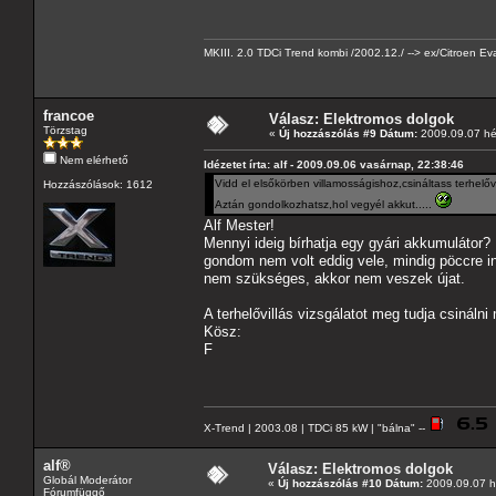
MKIII. 2.0 TDCi Trend kombi /2002.12./ --> ex/Citroen 
francoe
Válasz: Elektromos dolgok
Törzstag
«
Új hozzászólás #9 Dátum:
2009.09.07 hét
Nem elérhető
Idézetet írta: alf - 2009.09.06 vasárnap, 22:38:46
Vidd el elsőkörben villamosságishoz,csináltass terhelővi
Hozzászólások: 1612
Aztán gondolkozhatsz,hol vegyél akkut.....
Alf Mester!
Mennyi ideig bírhatja egy gyári akkumulátor
gondom nem volt eddig vele, mindig pöccre in
nem szükséges, akkor nem veszek újat.
A terhelővillás vizsgálatot meg tudja csináln
Kösz:
F
X-Trend | 2003.08 | TDCi 85 kW | "bálna" --
alf®
Válasz: Elektromos dolgok
Globál Moderátor
«
Új hozzászólás #10 Dátum:
2009.09.07 hé
Fórumfüggő