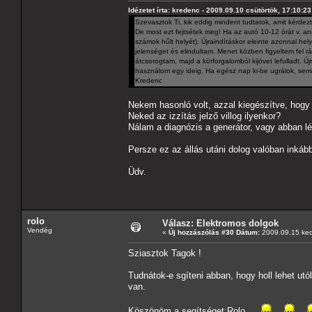
Idézetet írta: kredenc - 2009.09.10 csütörtök, 17:10:23
Szevasztok Ti, kik eddig mindent tudtatok, amit kérdez
De most ezt fejtsétek meg! Ha az autó 10-12 órát v. ann
számok hűlt helyét). Újraindításkor eleinte azonnal hel
jelenséget és elindultam. Menet közben figyeltem fel 
átcsorogtam, majd a körforgalomból kijövet lefulladt. 
használom egy ideig. Ha egész nap ki-be ugrálok, sem
Kredenc
Nekem hasonló volt, azzal kiegészítve, hogy az
Neked az izzítás jelző villog ilyenkor?
Nálam a diagnózis a generátor, vagy abban l
Persze ez az állás utáni dolog valóban inkább
Üdv.
rolo
Válasz: Elektromos dolgok
Vendég
«
Új hozzászólás #30 Dátum:
2009.09.15 ked
Sziasztok Tagok !
Tudnátok-e sgíteni abban, hogy holl lehet 
van.
Köszönöm a segítséget:Rolo