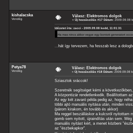
kishalacska
Válasz: Elektromos dolgok
Vendég
«
Új hozzászólás #17 Dátum:
2009.09.08 k
Idézetet írta: zacci - 2009.09.08 kedd, 11:01:31
Ha mas nincs akkor vegye egy bontott generatort occoe
...hát így tervezem, ha fesszab lesz a dologb
Petya78
Válasz: Elektromos dolgok
Vendég
«
Új hozzászólás #18 Dátum:
2009.09.08 k
Sziasztok sráccok!
Szeretnék segítséget kérni a következőkben, 
A központizár rendetlenkedik. Beállítottam a
Az egy két zavaró példa pedig az, hogy néha
többi ajtó manuális nyitása után, minden vis
(párom kirakom, én tovább és akkor)
Ma reggel beszálláskor a kulcsról nyitottam m
gomb sem nyitott, újraindítás után sem. Még
manuális nyitást kért, a menet közbeni "észb
az "észbekapkor".