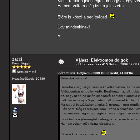
Kicsit tartok a jelenségtől, nehogy az egyszer
Ha nem voltam elég tiszta jelezzétek.
Előre is köszi a segítséget!
Üdv mindenkinek!
P.
zacci
Válasz: Elektromos dolgok
Fórumfüggő
«
Új hozzászólás #19 Dátum:
2009.09.08 k
Nem elérhető
Idézetet írta: Petya78 - 2009.09.08 kedd, 14:03:04
Sziasztok sráccok!
Hozzászólások: 19486
Szeretnék segítséget kérni a következőkben, hátha már 
A központizár rendetlenkedik. Beállítottam az elindulá
az, hogy néha ha az én oldalamról bontani akarom a zá
nélkülözve monjuk 5 perc után hallom menet közben, ho
Ma reggel beszálláskor a kulcsról nyitottam mint mindíg,
után sem. Még el sem indultam. Utána a szokásos "kir
után néztem meg a csomagteret, és addigra már az is 
Kicsit tartok a jelenségtől, nehogy az egyszer lezárt au
Ha nem voltam elég tiszta jelezzétek.
Előre is köszi a segítséget!