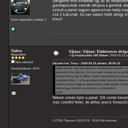
zárógomb mint korábban így az az elképzelés
gumilapocskák vannak elkopva a gombok alat
szóval a panel nagyon agresszívan tartja mag
csá 1 kulcsnak. ha van valami trükk ahogy ki
köszi!
Innen legszebb a kilátás :)
Sakos
Válasz: Válasz: Elektromos dolg
Megszállott
«
Új hozzászólás #45 Dátum:
2009.09.25 pé
Nem elérhető
Idézetet írta: Tsory - 2009.09.25 péntek, 08:06:15
valaki szedte már szét apróra a távirányítós kulcsát?
Hozzászólások: 4974
emelném ki ha kijönne, de nem akar. kezdenek a gombok
elemet benne így ez kilőve. kicsit nehezebben is mozo
a gombok közé, v a kis gumilapocskák vannak elkopva
szóval a panel nagyon agresszívan tartja magát a hely
trükk ahogy ki lehet venni akkor az érdekelne.
köszi!
Nekem simán kijön a panel. Sőt szinte kies
max cserélni lehet, de ahhoz precíz forrasztó
2.0TDCi Titanium 211LE PS - 2016 Kék fenevad