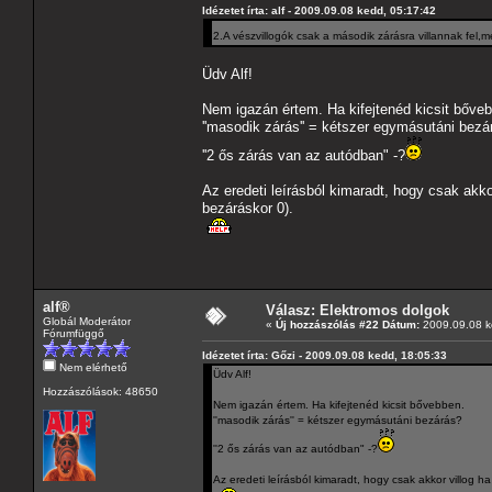
Idézetet írta: alf - 2009.09.08 kedd, 05:17:42
2.A vészvillogók csak a második zárásra villannak fel,
Üdv Alf!
Nem igazán értem. Ha kifejtenéd kicsit bőve
''masodik zárás'' = kétszer egymásutáni bezá
''2 ős zárás van az autódban" -?
Az eredeti leírásból kimaradt, hogy csak akkor
bezáráskor 0).
alf®
Válasz: Elektromos dolgok
Globál Moderátor
«
Új hozzászólás #22 Dátum:
2009.09.08 k
Fórumfüggő
Idézetet írta: Gőzi - 2009.09.08 kedd, 18:05:33
Nem elérhető
Üdv Alf!
Hozzászólások: 48650
Nem igazán értem. Ha kifejtenéd kicsit bővebben.
''masodik zárás'' = kétszer egymásutáni bezárás?
''2 ős zárás van az autódban" -?
Az eredeti leírásból kimaradt, hogy csak akkor villog ha