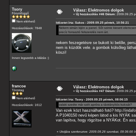
Tsory
Válasz: Elektromos dolgok
Fórumfüggő
«
Új hozzászólás #46 Dátum:
2009.09.25 pé
Nem elérhető
Idézetet írta: Sakos - 2009.09.25 péntek, 10:56:21
Nekem simán kijön a panel. Sőt szinte kiesett elemcs
Hozzászólások: 7848
precíz forrasztó felszerelés nem árt.
nekem feszegetésre se bukott ki belőle, pers
nem is küzdök vele. a gombok külsőleg látha
köszi!
Innen legszebb a kilátás :)
francoe
Válasz: Elektromos dolgok
Törzstag
«
Új hozzászólás #47 Dátum:
2009.09.25 pé
Nem elérhető
Idézetet írta: Tsory - 2009.09.25 péntek, 08:06:15
valaki szedte már szét apróra a távirányítós kulcsát?
Hozzászólások: 1612
Van ezek közt használható fotó?
http://inda
A P1040150 nevű képen látod a kis NYÁK sarká
van lapítva, hogy rögzítse a NYÁKot. Én assz
«
Utoljára szerkesztve: 2009.09.26 szombat, 09:36:00 ír