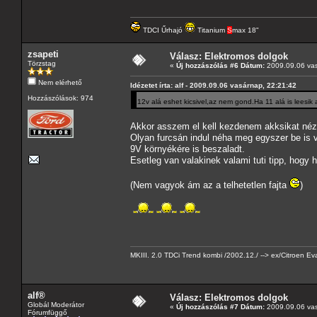
TDCI Űrhajó
Titanium
S
max 18"
zsapeti
Válasz: Elektromos dolgok
Törzstag
«
Új hozzászólás #6 Dátum:
2009.09.06 vas
Nem elérhető
Idézetet írta: alf - 2009.09.06 vasárnap, 22:21:42
Hozzászólások: 974
12v alá eshet kicsivel,az nem gond.Ha 11 alá is leesik 
Akkor asszem el kell kezdenem akksikat né
Olyan furcsán indul néha meg egyszer be is v
9V környékére is beszaladt.
Esetleg van valakinek valami tuti tipp, hogy
(Nem vagyok ám az a telhetetlen fajta
)
MKIII. 2.0 TDCi Trend kombi /2002.12./ --> ex/Citroen 
alf®
Válasz: Elektromos dolgok
Globál Moderátor
«
Új hozzászólás #7 Dátum:
2009.09.06 vas
Fórumfüggő