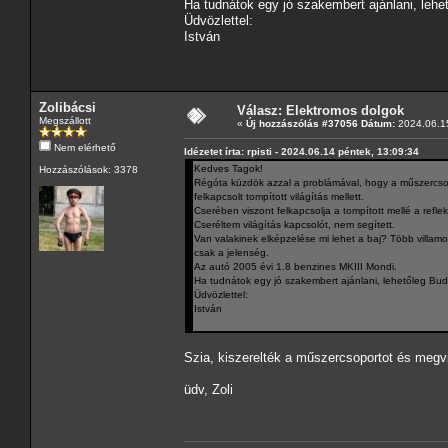
Ha tudnátok egy jó szakembert ajánlani, le
Üdvözlettel:
István
Zolibácsi
Válasz: Elektromos dolgok
Megszállott
«
Új hozzászólás #37056 Dátum:
2024.06.15
Nem elérhető
Idézetet írta: rpisti - 2024.06.14 péntek, 13:09:34
Kedves Tagok!
Hozzászólások: 3378
Régóta küzdök azzal a problámával, hogy a műszercsopo
felkapcsolt tompított világítás mellett.
Cserében viszont felkapcsolja a tompított mellé a reflek
Cseréltem világítás kapcsolót, nem segített.
Van valakinek elképzelése mi lehet a baj? Több villam
csak a jelenség.
Az autó 2005 évi 1.8 benzines MKIII Mondi.
Ha tudnátok egy jó szakembert ajánlani, lehetőleg 
Üdvözlettel:
István
Szia, kiszerelték a műszercsoportot és megv
üdv, Zoli