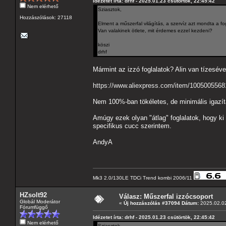
Idézetet írta: drhf - 2025.01.23 csütörtök, 22:45:42
Nem elérhető
Sziasztok,
Hozzászólások: 27118
Elment a műszerfal világítás, a szervíz azt mondta a fo
Van valakinek ötlete, mit érdemes ezzel kezdeni?
köszi
drhf
Mármint az izzó foglalatok? Alin van tízeséve
https://www.aliexpress.com/item/1005005568
Nem 100%-ban tökéletes, de minimális igazítá
Amúgy ezek olyan "átlag" foglalatok, hogy k
specifikus cucc szerintem.
AndyA
Mk3 2.0/130LE TDCi Trend kombi 2006/11
HZsolt92
Válasz: Műszerfal izzócsoport
Globál Moderátor
«
Új hozzászólás #37094 Dátum:
2025.02.02
Fórumfüggő
Idézetet írta: drhf - 2025.01.23 csütörtök, 22:45:42
Nem elérhető
Sziasztok,