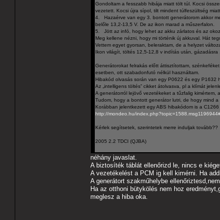
Gondoltam a fesszabb hibája miatt tölt túl. Kocsi öss
vezetett. Kocsi újra sípol, tilt mindent túlfeszültség miatt
4. Hazaérve van egy 3. bontott generátorom akkor mehet 
belőle 13,2-13,5 V. De az ikon marad a műszerfalon.
5. Jött az infó, hogy lehet az akku zárlatos és az oko
Meg kellene nézni, hogy mi történik új akkuval. Hát te
Vettem egyet gyorsan, beleraktam, de a helyzet változa
Ikon világít, töltés 12,5-12,8 v indítás után, gázadásr
Generátorokat felrakás előtt áttisztítottam, szénkeféke
esetben, ott szabadonfutó nélkül használtam.
Hibakód olvasás során van egy P0622 és egy P1632 
Az „intelligens töltés” cikket átolvasva, pl a klímát jele
A generátorról lejövő vezetékeket a tűzfalig kimértem
Tudom, hogy a bontott generátor lutri, de hogy mind a
Korábban jelentkezett egy ABS hibakódom is a C1266 (
http://mondeo.hu/index.php?topic=1588.msg119694
Kérlek segítsetek, szerintetek merre induljak tovább??
2005 2.2 TDCI (QJBA)
néhány javaslat.
A biztosíték táblát ellenőrizd le, nincs e kiéget
A vezetékelést a PCM ig kell kimérni. Ha addi
A generátort szakműhelybe ellenőriztesd,nem 
Ha az otthoni bütykölés nem hoz eredményt,
meglesz a hiba oka.