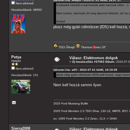
Idézetet írta: AndyA - 2024.07.01 hétfő, 14:07:17
Nem elérhető
A kábelek hátulról a bal küszöb alatt mennek előre. :-)
Hozzászólások: 48650
Nem tudom, mennyire éri meg ilyennel mókolni, de ha sz
AndyA
plusz még gyári célműszer (IDS) kell hozzá, 
TDCI Űrhajó
Titanium
S
max 18"
Petya
Válasz: Elektromos dolgok
Haladó
«
Új hozzászólás #37063 Dátum:
2024.07.01
Nem elérhető
Idézetet írta: alf® - 2024.07.01 hétfő, 16:19:39
plusz még gyári célműszer (IDS) kell hozzá, vagy hason
Hozzászólások: 151
Nem kell hozzá semmi ilyen.
2020 Ford Mustang Bullitt
2005 Ford Mondeo 2.0 TDCi Ghia, 130 LE, MMT6, B5Y, 
ex: 1995 Ford Mondeo 2.0 Zetec, CLX -> GHIA
Sierra2008
Válasz: Elektromos dolgok