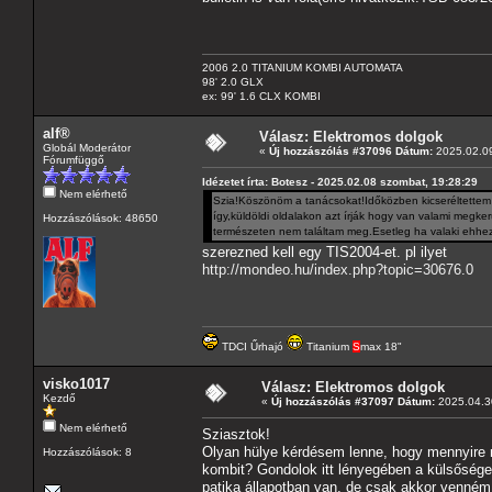
2006 2.0 TITANIUM KOMBI AUTOMATA
98' 2.0 GLX
ex: 99' 1.6 CLX KOMBI
alf®
Válasz: Elektromos dolgok
Globál Moderátor
«
Új hozzászólás #37096 Dátum:
2025.02.09
Fórumfüggő
Idézetet írta: Botesz - 2025.02.08 szombat, 19:28:29
Nem elérhető
Szia!Köszönöm a tanácsokat!Időközben kicseréltettem a
így,küldöldi oldalakon azt írják hogy van valami megkerü
Hozzászólások: 48650
természeten nem találtam meg.Esetleg ha valaki ehhez
szerezned kell egy TIS2004-et. pl ilyet
http://mondeo.hu/index.php?topic=30676.0
TDCI Űrhajó
Titanium
S
max 18"
visko1017
Válasz: Elektromos dolgok
Kezdő
«
Új hozzászólás #37097 Dátum:
2025.04.30
Nem elérhető
Sziasztok!
Olyan hülye kérdésem lenne, hogy mennyire ma
Hozzászólások: 8
kombit? Gondolok itt lényegében a külsőségekr
patika állapotban van, de csak akkor venném