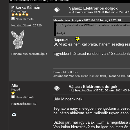
Mikorka Kálmán
Válasz: Elektromos dolgok
Fórumfüggő
«
Új hozzászólás #37050 Dátum:
2024.04.10
Nem elérhető
Idézetet írta: AndyA - 2024.04.08 hétfő, 22:23:18
GSR újrakalibrálta a PCM-et. Szerintem ha valaki, akkor
Hozzászólások: 26720
AndyA
Napersze…
BCM az és nem kalibrálta, hanem esetleg reset
Egyébként töltésed rendben van? Szabadonfut
Phinabubus, filematológus
S-max Tit. 2.0 tdci
(korábban: Mondeo Trend 2.0 tdci (mk4), Mondeo mk3 tdci, 
Alfa
Válasz: Elektromos dolgok
Kezdő
«
Új hozzászólás #37051 Dátum:
2024.05.30
Nem elérhető
Üdv Mindenkinek!
Hozzászólások: 49
Tegnap a nagy melegben leengedtem a vezető 
bal hátsó ablakom sem működik ugyan azon a
Biztos járt már így valaki ....mi a megoldása a
Van külön biztosíték? és ha igen hol,mert én 