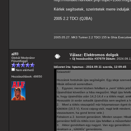
Kérlek segítsetek, szerintetek merre induljak
2005 2.2 TDCI (QJBA)
2005.05.27. MK3 Turiner 2.2 TDCI 155 le Ghia Executiv
alf®
Válasz: Elektromos dolgok
Globál Moderátor
«
Új hozzászólás #37079 Dátum:
2024.09.11
Fórumfüggő
Idézetet írta: Iqtamas - 2024.09.11 szerda, 12:09:45
Nem elérhető
Sziasztok!
Hozzászólások: 48650
Hozzátok fordulnák újra segítségért. Egy ideje szenve
Hibák időrendi sorrendben.
1. Egyszer, menet közben felvillant a „nem” töltés jel
Újraindítást követően a hiba megszűnt. Majd újra felvill
is, hogy újraindítás után 14,2-14,4 v a töltés majd, amik
Hosszabb út során sokadik újraindítás sem segített a
2. Mivel a töltés visszajelző már folyamatosan égett é
túltöltött (16,5 V). Kocsi csipog-visít, majd letilt mind
visszaviszem, ha gond lenne vele.)
Felrakom a 2. bontott generátort. Minden szuper. Hibakó
generátor felől és töltés icon újra felvillan a műszerfalo
3. Akkor gondoltam egy nagyot. Van egy generáltom ami
ráraktam a „ túltöltős” generátorra.