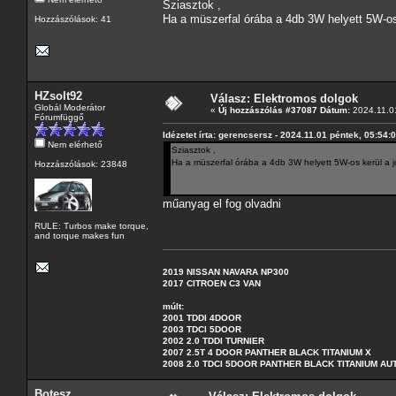
Sziasztok ,
Ha a müszerfal órába a 4db 3W helyett 5W-os k
Hozzászólások: 41
HZsolt92
Válasz: Elektromos dolgok
Globál Moderátor
«
Új hozzászólás #37087 Dátum:
2024.11.01
Fórumfüggő
Idézetet írta: gerencsersz - 2024.11.01 péntek, 05:54:
Nem elérhető
Sziasztok ,
Ha a müszerfal órába a 4db 3W helyett 5W-os kerül a jo
Hozzászólások: 23848
műanyag el fog olvadni
RULE: Turbos make torque,
and torque makes fun
2019 NISSAN NAVARA NP300
2017 CITROEN C3 VAN
múlt:
2001 TDDI 4DOOR
2003 TDCI 5DOOR
2002 2.0 TDDI TURNIER
2007 2.5T 4 DOOR PANTHER BLACK TITANIUM X
2008 2.0 TDCI 5DOOR PANTHER BLACK TITANIUM A
Botesz