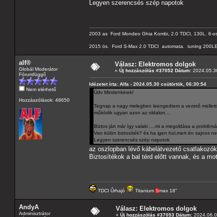
Legyen szerencsés szép napotok
2003 as Ford Mondeo Ghia Kombi, 2.0 TDCI, 130L. 6-os
2015 ös. Ford S-Max 2.0 TDCI automata. tuning 200LE
alf®
Válasz: Elektromos dolgok
Globál Moderátor
«
Új hozzászólás #37052 Dátum:
2024.05.30
Fórumfüggő
Idézetet írta: Alfa - 2024.05.30 csütörtök, 06:30:54
Nem elérhető
Üdv Mindenkinek!
Hozzászólások: 48650
Tegnap a nagy melegben leengedtem a vezető melletti.
működik ugyan azon az oldalon...
Biztos járt már így valaki ....mi a megoldása a problémána
Van külön biztosíték? és ha igen hol,mert én sajnos ne
Legyen szerencsés szép napotok
az oszlopban lévő kábelátvezető csatlakozók
Biztosítékok a bal térd előtt vannak, és a mot
TDCI Űrhajó
Titanium
S
max 18"
AndyA
Válasz: Elektromos dolgok
Adminisztrátor
«
Új hozzászólás #37053 Dátum:
2024.06.03