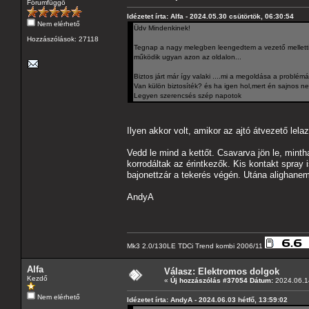
Fórumfüggő
Idézetet írta: Alfa - 2024.05.30 csütörtök, 06:30:54
Nem elérhető
Üdv Mindenkinek!
Hozzászólások: 27118
Tegnap a nagy melegben leengedtem a vezető melletti.
működik ugyan azon az oldalon...
Biztos járt már így valaki ....mi a megoldása a problémána
Van külön biztosíték? és ha igen hol,mert én sajnos ne
Legyen szerencsés szép napotok
Ilyen akkor volt, amikor az ajtó átvezető lelaz
Vedd le mind a kettőt. Csavarva jön le, mint
korrodáltak az érintkezők. Kis kontakt spray 
bajonettzár a tekerés végén. Utána alighanem
AndyA
Mk3 2.0/130LE TDCi Trend kombi 2006/11
Alfa
Válasz: Elektromos dolgok
Kezdő
«
Új hozzászólás #37054 Dátum:
2024.06.14
Nem elérhető
Idézetet írta: AndyA - 2024.06.03 hétfő, 13:59:02