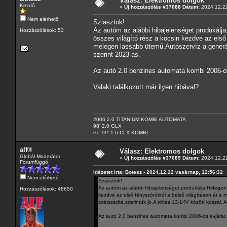
Válasz: Elektromos dolgok
Kezdő
«
Új hozzászólás #37088 Dátum:
2024.12.22
Nem elérhető
Sziasztok!
Az autóm az alábbi hibajelenséget produkálja:
Hozzászólások: 53
összes világító rész a kocsin kezdve az első
melegen lassabb ütemű.Autószervíz a generáto
szerint 2023-as.
Az autó 2.0 benzines automata kombi 2006-os
Valaki találkozott már ilyen hibával?
2006 2.0 TITANIUM KOMBI AUTOMATA
98' 2.0 GLX
ex: 99' 1.6 CLX KOMBI
alf®
Válasz: Elektromos dolgok
Globál Moderátor
«
Új hozzászólás #37089 Dátum:
2024.12.22
Fórumfüggő
Idézetet írta: Botesz - 2024.12.22 vasárnap, 12:56:32
Nem elérhető
Sziasztok!
Az autóm az alábbi hibajelenséget produkálja:Hidegen e
Hozzászólások: 48650
kezdve az első fényszóróktól a belső világításon át a
szétszedte,szerintük jó.A töltés 13-14V között kószál. A
Az autó 2.0 benzines automata kombi 2006-os évjárat.