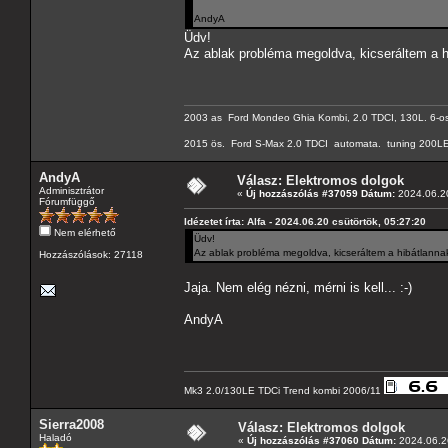
AndyA
Üdv!
Az ablak probléma megoldva, kicseráltem a hib
2003 as Ford Mondeo Ghia Kombi, 2.0 TDCI, 130L. 6-os
2015 ös. Ford S-Max 2.0 TDCI automata. tuning 200LE
AndyA
Válasz: Elektromos dolgok
Adminisztrátor
«
Új hozzászólás #37059 Dátum:
2024.06.20
Fórumfüggő
Idézetet írta: Alfa - 2024.06.20 csütörtök, 05:27:20
Nem elérhető
Üdv!
Az ablak probléma megoldva, kicseráltem a hibátlannak l
Hozzászólások: 27118
Jaja. Nem elég nézni, mérni is kell... :-)
AndyA
Mk3 2.0/130LE TDCi Trend kombi 2006/11
Sierra2008
Válasz: Elektromos dolgok
Haladó
«
Új hozzászólás #37060 Dátum:
2024.06.26