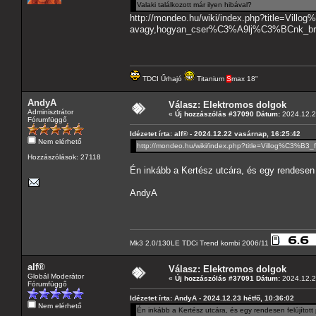
Valaki találkozott már ilyen hibával?
http://mondeo.hu/wiki/index.php?title=Vi
avagy,hogyan_cser%C3%A9lj%C3%BCnk_b
TDCI Űrhajó
Titanium
S
max 18"
AndyA
Válasz: Elektromos dolgok
Adminisztrátor
«
Új hozzászólás #37090 Dátum:
2024.12.23
Fórumfüggő
Idézetet írta: alf® - 2024.12.22 vasárnap, 16:25:42
Nem elérhető
http://mondeo.hu/wiki/index.php?title=Villog%
Hozzászólások: 27118
Én inkább a Kertész utcára, és egy rendesen 
AndyA
Mk3 2.0/130LE TDCi Trend kombi 2006/11
alf®
Válasz: Elektromos dolgok
Globál Moderátor
«
Új hozzászólás #37091 Dátum:
2024.12.23
Fórumfüggő
Idézetet írta: AndyA - 2024.12.23 hétfő, 10:36:02
Nem elérhető
Én inkább a Kertész utcára, és egy rendesen felújított