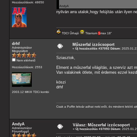
Hozzászólások: 48650
AndyA
nyilván arra utalok,hogy felújítás után ilyen ne
TDCI Űrhajó
Titanium
S
max 18"
drhf
Műszerfal izzócsoport
Adminisztrátor
«
Új hozzászólás #37092 Dátum:
2025.01.23
Megszállott
Sziasztok,
Nem elérhető
Elment a műszerfal világítás, a szervíz azt 
Hozzászólások: 2553
Van valakinek ötlete, mit érdemes ezzel kezd
köszi
drhf
2003.12 MKIII TDCi kombi
Csak a Puffin lekvár adhat neki erőt, és mindent lebíró ak
AndyA
Válasz: Műszerfal izzócsoport
Adminisztrátor
«
Új hozzászólás #37093 Dátum:
2025.01.29
Fórumfüggő