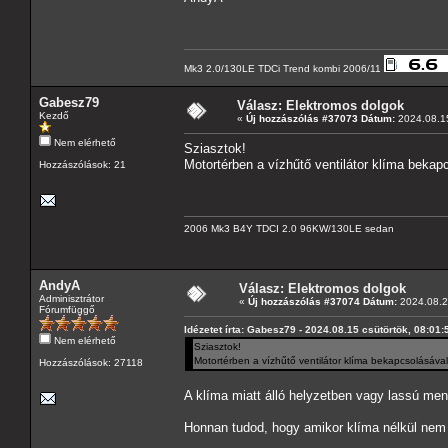
Mk3 2.0/130LE TDCi Trend kombi 2006/11
Gabesz79
Válasz: Elektromos dolgok
Kezdő
«
Új hozzászólás #37073 Dátum:
2024.08.15
Nem elérhető
Sziasztok!
Motortérben a vízhűtő ventilátor klíma bekap
Hozzászólások: 21
2006 Mk3 B4Y TDCI 2.0 96KW/130LE sedan
AndyA
Válasz: Elektromos dolgok
Adminisztrátor
«
Új hozzászólás #37074 Dátum:
2024.08.2
Fórumfüggő
Idézetet írta: Gabesz79 - 2024.08.15 csütörtök, 08:01:
Nem elérhető
Sziasztok!
Motortérben a vízhűtő ventilátor klíma bekapcsolásával
Hozzászólások: 27118
A klíma miatt álló helyzetben vagy lassú mene
Honnan tudod, hogy amikor klíma nélkül nem 