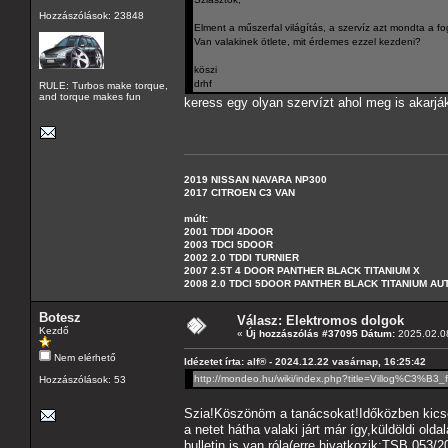
Hozzászólások: 23848
Elment a műszerfal világítás, a szervíz azt mondta a fo
Van valakinek ötlete, mit érdemes ezzel kezdeni?
köszi
drhf
RULE: Turbos make torque,
and torque makes fun
keress egy olyan szervízt ahol meg is akarjá
2019 NISSAN NAVARA NP300
2017 CITROEN C3 VAN
múlt:
2001 TDDI 4DOOR
2003 TDCI 5DOOR
2002 2.0 TDDI TURNIER
2007 2.5T 4 DOOR PANTHER BLACK TITANIUM X
2008 2.0 TDCI 5DOOR PANTHER BLACK TITANIUM A
Botesz
Válasz: Elektromos dolgok
Kezdő
«
Új hozzászólás #37095 Dátum:
2025.02.08
Nem elérhető
Idézetet írta: alf® - 2024.12.22 vasárnap, 16:25:42
http://mondeo.hu/wiki/index.php?title=Villog%
Hozzászólások: 53
Szia!Köszönöm a tanácsokat!Időközben kicser
a netet hátha valaki járt már így,küldöldi old
bulletin is van róla(erre hivatkozik:TSB 053