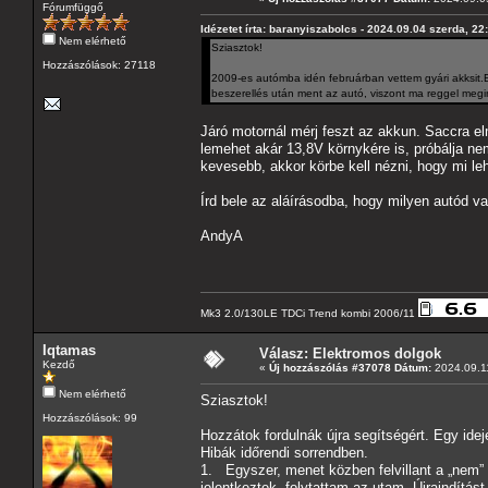
Fórumfüggő
Idézetet írta: baranyiszabolcs - 2024.09.04 szerda, 22
Nem elérhető
Sziasztok!
Hozzászólások: 27118
2009-es autómba idén februárban vettem gyári akksit.Ed
beszerellés után ment az autó, viszont ma reggel megint
Járó motornál mérj feszt az akkun. Saccra el
lemehet akár 13,8V környkére is, próbálja ne
kevesebb, akkor körbe kell nézni, hogy mi leh
Írd bele az aláírásodba, hogy milyen autód v
AndyA
Mk3 2.0/130LE TDCi Trend kombi 2006/11
Iqtamas
Válasz: Elektromos dolgok
Kezdő
«
Új hozzászólás #37078 Dátum:
2024.09.11
Nem elérhető
Sziasztok!
Hozzászólások: 99
Hozzátok fordulnák újra segítségért. Egy ide
Hibák időrendi sorrendben.
1. Egyszer, menet közben felvillant a „nem” 
jelentkeztek, folytattam az utam. Újraindítást