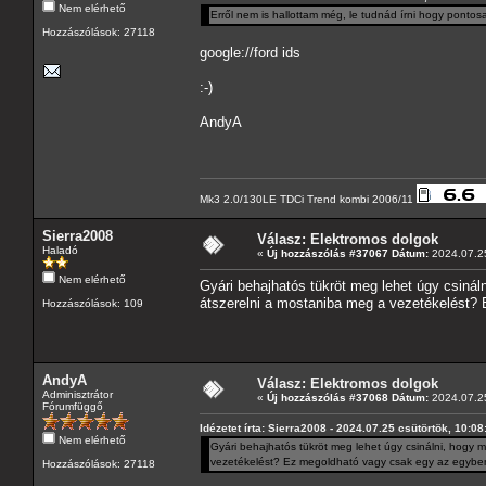
Nem elérhető
Erről nem is hallottam még, le tudnád írni hogy pontos
Hozzászólások: 27118
google://ford ids
:-)
AndyA
Mk3 2.0/130LE TDCi Trend kombi 2006/11
Sierra2008
Válasz: Elektromos dolgok
Haladó
«
Új hozzászólás #37067 Dátum:
2024.07.25
Nem elérhető
Gyári behajhatós tükröt meg lehet úgy csinál
átszerelni a mostaniba meg a vezetékelést? 
Hozzászólások: 109
AndyA
Válasz: Elektromos dolgok
Adminisztrátor
«
Új hozzászólás #37068 Dátum:
2024.07.25
Fórumfüggő
Idézetet írta: Sierra2008 - 2024.07.25 csütörtök, 10:08
Nem elérhető
Gyári behajhatós tükröt meg lehet úgy csinálni, hogy 
vezetékelést? Ez megoldható vagy csak egy az egyben 
Hozzászólások: 27118