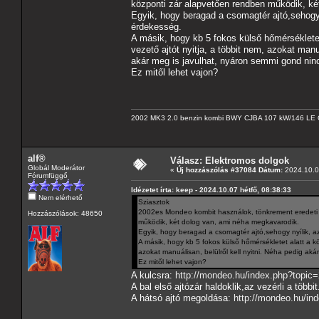
központi zár alapvetően rendben működik, ké
Egyik, hogy beragad a csomagtér ajtó,sehogy 
érdekesség.
A másik, hogy kb 5 fokos külső hőmérséklete
vezető ajtót nyitja, a többit nem, azokat man
akár meg is javulhat, nyáron semmi gond ninc
Ez mitől lehet vajon?
2002 MK3 2.0 benzin kombi BWY CJBA 107 kW/146 LE 
alf®
Válasz: Elektromos dolgok
Globál Moderátor
«
Új hozzászólás #37084 Dátum:
2024.10.07
Fórumfüggő
Idézetet írta: keep - 2024.10.07 hétfő, 08:38:33
Nem elérhető
Sziasztok
2002es Mondeo kombit használok, tönkrement eredeti ku
Hozzászólások: 48650
működik, két dolog van, ami néha megkavarodik.
Egyik, hogy beragad a csomagtér ajtó,sehogy nyílik, a
A másik, hogy kb 5 fokos külső hőmérsékletet alatt a k
azokat manuálisan, belülről kell nyitni. Néha pedig ak
Ez mitől lehet vajon?
A kulcsra:
http://mondeo.hu/index.php?topic
A bal első ajtózár haldoklik,az vezérli a többi
A hátsó ajtó megoldása:
http://mondeo.hu/in