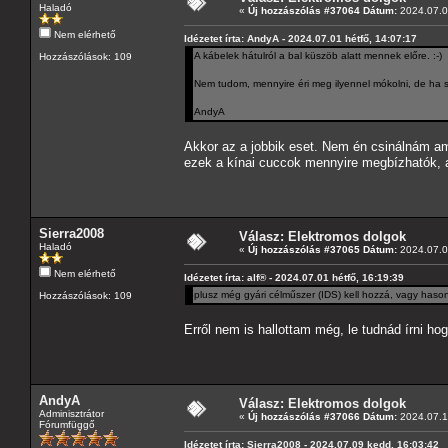
Haladó
«
Új hozzászólás #37064 Dátum:
2024.07.0
Nem elérhető
Idézetet írta: AndyA - 2024.07.01 hétfő, 14:07:17
A kábelek hátulról a bal küszöb alatt mennek előre. :-)
Hozzászólások: 109
Nem tudom, mennyire éri meg ilyennel mókolni, de ha sz
AndyA
Akkor az a jobbik eset. Nem én csinálnám am
ezek a kínai cuccok mennyire megbízhatók, 
Sierra2008
Válasz: Elektromos dolgok
Haladó
«
Új hozzászólás #37065 Dátum:
2024.07.0
Nem elérhető
Idézetet írta: alf® - 2024.07.01 hétfő, 16:19:39
plusz még gyári célműszer (IDS) kell hozzá, vagy hason
Hozzászólások: 109
Erről nem is hallottam még, le tudnád írni h
AndyA
Válasz: Elektromos dolgok
Adminisztrátor
«
Új hozzászólás #37066 Dátum:
2024.07.1
Fórumfüggő
Idézetet írta: Sierra2008 - 2024.07.09 kedd, 16:03:42