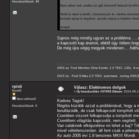
Hozzászólások: 49
Ilyen akkor volt, amikor az ajtó átvezető lelazult és KH-s
Vedd le mind a kettőt. Csavarva jön le, mintha menetes
kontakt spray is segíthet, azután vissza a helyére min
AndyA
Sajnos még mindíg ugyan az a probléma .....
a kapcsoló kap áramot, ebből úgy ítélem,hogy 
De még újra végig megyek mindenen.....háth
2003 as Ford Mondeo Ghia Kombi, 2.0 TDCI, 130L. 6-os
2015 ös. Ford S-Max 2.0 TDCI automata. tuning 200LE
rpisti
Válasz: Elektromos dolgok
Kezdő
«
Új hozzászólás #37055 Dátum:
2024.06.14
Nem elérhető
Kedves Tagok!
Régóta küzdök azzal a problámával, hogy a m
Hozzászólások: 6
lenullázódik, de csak felkapcsolt tompított vil
Cserében viszont felkapcsolja a tompított mell
Cseréltem világítás kapcsolót, nem segített.
Van valakinek elképzelése mi lehet a baj? T
mivel véletlenszerűen áll fent csak a jelensé
Az autó 2005 évi 1.8 benzines MKIII Mondi.