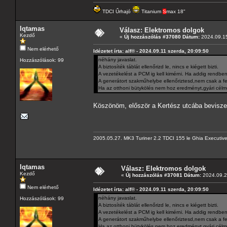
TDCI Űrhajó
Titanium
S
max 18"
Iqtamas
Válasz: Elektromos dolgok
Kezdő
«
Új hozzászólás #37080 Dátum:
2024.09.15
Nem elérhető
Idézetet írta: alf® - 2024.09.11 szerda, 20:09:50
néhány javaslat.
Hozzászólások: 99
A biztosíték táblát ellenőrizd le, nincs e kiégett bizti.
A vezetékelést a PCM ig kell kimérni. Ha addig rendben 
A generátort szakműhelybe ellenőriztesd,nem csak a fes
Ha az otthoni bütykölés nem hoz eredményt,gyári cél
Köszönöm, először a Kertész utcába beviszem
2005.05.27. MK3 Turiner 2.2 TDCI 155 le Ghia Executiv
Iqtamas
Válasz: Elektromos dolgok
Kezdő
«
Új hozzászólás #37081 Dátum:
2024.09.23
Nem elérhető
Idézetet írta: alf® - 2024.09.11 szerda, 20:09:50
néhány javaslat.
Hozzászólások: 99
A biztosíték táblát ellenőrizd le, nincs e kiégett bizti.
A vezetékelést a PCM ig kell kimérni. Ha addig rendben 
A generátort szakműhelybe ellenőriztesd,nem csak a fes
Ha az otthoni bütykölés nem hoz eredményt,gyári cél