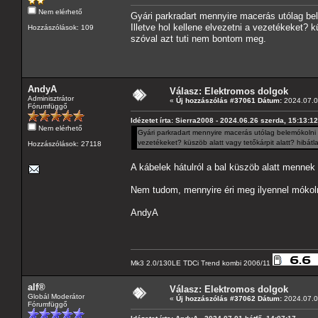
Nem elérhető
Gyári parkradart mennyire macerás utólag bel
Illetve hol kellene elvezetni a vezetékeket? k
Hozzászólások: 109
szóval azt tuti nem bontom meg.
AndyA
Válasz: Elektromos dolgok
Adminisztrátor
«
Új hozzászólás #37061 Dátum:
2024.07.01
Fórumfüggő
Idézetet írta: Sierra2008 - 2024.06.26 szerda, 15:13:12
Nem elérhető
Gyári parkradart mennyire macerás utólag belemókolni a
vezetékeket? küszöb alatt vagy tetőkárpit alatt? hibát
Hozzászólások: 27118
A kábelek hátulról a bal küszöb alatt mennek e
Nem tudom, mennyire éri meg ilyennel mókolni
AndyA
Mk3 2.0/130LE TDCi Trend kombi 2006/11
alf®
Válasz: Elektromos dolgok
Globál Moderátor
«
Új hozzászólás #37062 Dátum:
2024.07.01
Fórumfüggő