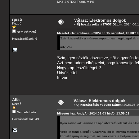
MK5 2.0TDCi Titanium PS
rpisti
Válasz: Elektromos dolgok
Kezdő
«
Új hozzászólás #37057 Dátum:
2024.06.17
Nem elérhető
Idézetet írta: Zolibácsi - 2024.06.15 szombat, 10:08:10
Szia, kiszerelték a műszercsoportot és megvizsgálták 
Hozzászólások: 6
üdv, Zoli
Szia, igen nézték kiszerelve, sőt a gyanús for
Azt nem tudom elképzelni, hogy kapcsolja fel 
Hogy kap feszültséget ?
Üdvözlettel:
István
Alfa
Válasz: Elektromos dolgok
Kezdő
«
Új hozzászólás #37058 Dátum:
2024.06.20
Nem elérhető
Idézetet írta: AndyA - 2024.06.03 hétfő, 13:59:02
Hozzászólások: 49
Ilyen akkor volt, amikor az ajtó átvezető lelazult és KH-s
Vedd le mind a kettőt. Csavarva jön le, mintha menetes
kontakt spray is segíthet, azután vissza a helyére min