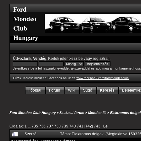
Ford
Mondeo
Club
Hungary
Üdvözlünk,
Vendég
. Kérlek
jelentkezz be
vagy
regisztrálj
.
Jelentkezz be a felhasználóneveddel, jelszavaddal és add meg a munkamenet hoss
Hírek
: Keress minket a Facebook-on is! =>
www.facebook.com/fordmondeoclub
Főoldal
Forum
Wiki
Súgó
Keresés
Bejelentke
Ford Mondeo Club Hungary
>
Szakmai fórum
>
Mondeo III.
>
Elektromos dolgo
Oldalak:
1
...
735
736
737
738
739
740
741
[
742
]
743
Le
Szerző
Téma: Elektromos dolgok (Megtekintve 15032
0 Felhasználó és 40 vendég van a témában