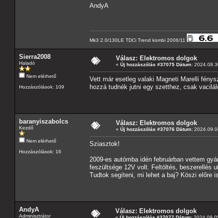
AndyA
Mk3 2.0/130LE TDCi Trend kombi 2006/11
Sierra2008
Válasz: Elektromos dolgok
Haladó
«
Új hozzászólás #37075 Dátum:
2024.08.30
Nem elérhető
Vett már esetleg valaki Magneti Marelli fén
hozzá tudnék jutni egy szetthez, csak vacil
Hozzászólások: 109
baranyiszabolcs
Válasz: Elektromos dolgok
Kezdő
«
Új hozzászólás #37076 Dátum:
2024.09.04
Nem elérhető
Sziasztok!
Hozzászólások: 16
2009-es autómba idén februárban vettem gyári
feszültsége 12V volt. Feltöltés, beszerellés 
Tudtok segíteni, mi lehet a baj? Köszi előre i
AndyA
Válasz: Elektromos dolgok
Adminisztrátor
«
Új hozzászólás #37077 Dátum:
2024.09.05