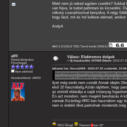
Miért nem jó neked egyben cserélni? Sokkal t
van fújva, le tudod pattintani és kicserélni. 
vékony csavarhúzóval benyúlva. A négy fülébő
hogy lásd, mit és hol kellene elérned, amikor 
AndyA
Mk3 2.0/130LE TDCi Trend kombi 2006/11
alf®
Válasz: Elektromos dolgok
Globál Moderátor
«
Új hozzászólás #37069 Dátum:
2024.07.25
Fórumfüggő
Idézetet írta: Sierra2008 - 2024.07.25 csütörtök, 10:08
Nem elérhető
Gyári behajhatós tükröt meg lehet úgy csinálni, hogy 
vezetékelést? Ez megoldható vagy csak egy az egyben 
Hozzászólások: 48650
ilyet még senki nem csinált.Annak idején 20e
első 10 használatig.Aztán rájöttem, hogy para
az estinél eldarálja a saját műanyag fogasker
Én azt mondom, nem megérő beruházás.A követ
vannak.Kizárólag HRO ban használom egy év
nem is érdekli őket,parkolnak mindenütt,még a
TDCI Űrhajó
Titanium
S
max 18"