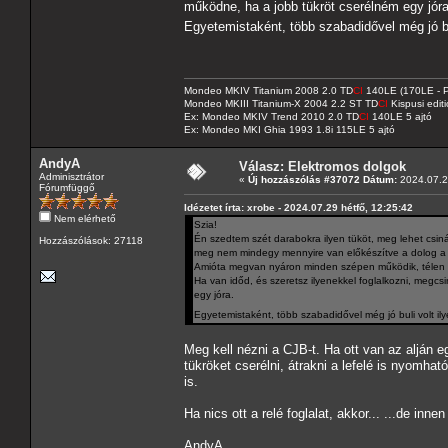
működne, ha a jobb tükröt cserélném egy jóra
Egyetemistaként, több szabadidővel még jó bu
Mondeo MKIV Titanium 2008 2.0 TD
CI
140LE (170LE - P
Mondeo MKIII Titanium-X 2004 2.2 ST TD
CI
Kispusi editi
Ex: Mondeo MKIV Trend 2010 2.0 TD
CI
140LE 5 ajtó
Ex: Mondeo MKI Ghia 1993 1.8i 115LE 5 ajtó
AndyA
Válasz: Elektromos dolgok
Adminisztrátor
«
Új hozzászólás #37072 Dátum:
2024.07.29
Fórumfüggő
Idézetet írta: xrobe - 2024.07.29 hétfő, 12:25:42
Nem elérhető
Szia!
Én szedtem szét darabokra ilyen tüköt, meg lehet csinál
Hozzászólások: 27118
meg nem mindegy mennyire van előkészítve a dolog a
Amióta megvan nyáron minden szépen működik, télen az
Ha van időd, és szeretsz ilyenekkel foglalkozni, megc
egy jóra.
Egyetemistaként, több szabadidővel még jó buli volt il
Meg kell nézni a CJB-t. Ha ott van az alján e
tükröket cserélni, átrakni a lefelé is nyomha
is.
Ha nics ott a relé foglalat, akkor... ...de inne
AndyA