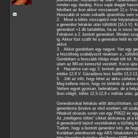
minden egy darabig. Kicsi saját diagját haszn
felvillant az ikon akkor visszaesett 12,x- V-ra
Hosszabb út során sokadik újraindítás sem s
2. Mivel a töltés visszajelző már folyamatos
a generátor felrakás után túltöltött (16,5 V). 
generátort +1 db tartalékba, ha az is rossz l
Felrakom a 2. bontott generátort. Minden szu
ig. Akkor füst szállt fel a generátor felől és t
akkut.
3. Akkor gondoltam egy nagyot. Van egy gener
a feszültség szabályozót ráraktam a „ túltöltő
Gondoltam a fesszabb hibája miatt tölt túl. 
utam az M0-on keresztül vezetett. Kocsi újra s
4. Hazaérve van egy 3. bontott generátorom ak
értéke 12,8 V. Gázadásra lesz belőle 13,2-13
5. Jött az infó, hogy lehet az akku zárlatos
Meg kellene nézni, hogy mi történik új akkuv
Vettem egyet gyorsan, beleraktam, de a helyz
Ikon világít, töltés 12,5-12,8 v indítás után,
Generátorokat felrakás előtt áttisztítottam, 
generátorra (kivéve az első esetben, ott sza
Hibakód olvasás során van egy P0622 és eg
Az „intelligens töltés” cikket átolvasva, pl a 
A generátorról lejövő vezetékeket a tűzfalig
Tudom, hogy a bontott generátor lutri, de ho
Korábban jelentkezett egy ABS hibakódom is 
http://mondeo.hu/index.php?topic=1588.ms