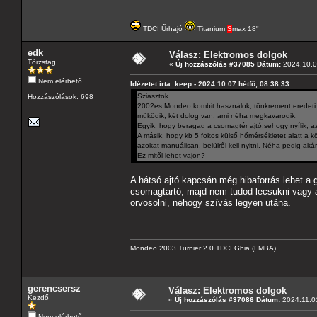
TDCI Űrhajó
Titanium
S
max 18"
edk
Válasz: Elektromos dolgok
Törzstag
«
Új hozzászólás #37085 Dátum:
2024.10.07
Nem elérhető
Idézetet írta: keep - 2024.10.07 hétfő, 08:38:33
Sziasztok
Hozzászólások: 698
2002es Mondeo kombit használok, tönkrement eredeti ku
működik, két dolog van, ami néha megkavarodik.
Egyik, hogy beragad a csomagtér ajtó,sehogy nyílik, a
A másik, hogy kb 5 fokos külső hőmérsékletet alatt a k
azokat manuálisan, belülről kell nyitni. Néha pedig ak
Ez mitől lehet vajon?
A hátsó ajtó kapcsán még hibaforrás lehet a
csomagtartó, majd nem tudod lecsukni vagy a
orvosolni, nehogy szívás legyen utána.
Mondeo 2003 Turnier 2.0 TDCI Ghia (FMBA)
gerencsersz
Válasz: Elektromos dolgok
Kezdő
«
Új hozzászólás #37086 Dátum:
2024.11.01
Nem elérhető