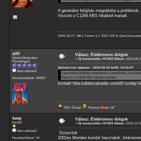
A generátor felújítás megoldotta a problémát.
Viszont a C1266 ABS hibakód maradt.
2005.05.27. MK3 Turiner 2.2 TDCI 155 le Ghia Executiv
alf®
Válasz: Elektromos dolgok
Globál Moderátor
«
Új hozzászólás #37082 Dátum:
2024.09.23
Fórumfüggő
Idézetet írta: Iqtamas - 2024.09.23 hétfő, 14:34:47
Nem elérhető
A generátor felújítás megoldotta a problémát. A csúszó
Viszont a C1266 ABS hibakód maradt.
Hozzászólások: 48650
kontakt hiba,kábelszakadás,vezérlő szelep h
TDCI Űrhajó
Titanium
S
max 18"
keep
Válasz: Elektromos dolgok
Kezdő
«
Új hozzászólás #37083 Dátum:
2024.10.07
Nem elérhető
Sziasztok
2002es Mondeo kombit használok, tönkrement 
Hozzászólások: 34