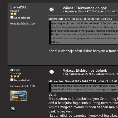
Sierra2008
Válasz: Elektromos dolgok
Haladó
«
Új hozzászólás #37070 Dátum:
2024.07.26
Nem elérhető
Idézetet írta: alf® - 2024.07.25 csütörtök, 17:56:42
ilyet még senki nem csinált.Annak idején 20e ft-ért ve
Hozzászólások: 109
rájöttem, hogy parasztvakítás.Az első télen belefagy a
tehetetlenül hallgatod a kínhalálát.Öngyilkos szerkezet
Én azt mondom, nem megérő beruházás.A következő aut
évben 1x, mert azok gyagyásak, és nem ismerik a szab
ajtó....
Köszi a visszajelzést! Akkor hagyom a francb
xrobe
Válasz: Elektromos dolgok
Törzstag
«
Új hozzászólás #37071 Dátum:
2024.07.29
Nem elérhető
Idézetet írta: Sierra2008 - 2024.07.25 csütörtök, 10:08
Gyári behajhatós tükröt meg lehet úgy csinálni, hogy 
Hozzászólások: 1302
vezetékelést? Ez megoldható vagy csak egy az egyben 
Szia!
Én szedtem szét darabokra ilyen tüköt, meg l
ami a behajtást fogja intézni, meg nem mind
Amióta megvan nyáron minden szépen működik
csak hideg van.
Ha van időd, és szeretsz ilyenekkel foglalko