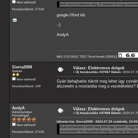
Nem elérhető
Erről nem is hallottam még, le tudnád írni hogy pontos
Hozzászólások: 27118
google://ford ids
:-)
AndyA
Mk3 2.0/130LE TDCi Trend kombi 2006/11
Sierra2008
Válasz: Elektromos dolgok
Haladó
«
Új hozzászólás #37067 Dátum:
2024.07.25
Nem elérhető
Gyári behajhatós tükröt meg lehet úgy csinál
átszerelni a mostaniba meg a vezetékelést? 
Hozzászólások: 109
AndyA
Válasz: Elektromos dolgok
Adminisztrátor
«
Új hozzászólás #37068 Dátum:
2024.07.25
Fórumfüggő
Idézetet írta: Sierra2008 - 2024.07.25 csütörtök, 10:08
Nem elérhető
Gyári behajhatós tükröt meg lehet úgy csinálni, hogy 
vezetékelést? Ez megoldható vagy csak egy az egyben 
Hozzászólások: 27118