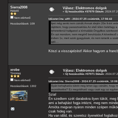
Sierra2008
Válasz: Elektromos dolgok
Haladó
«
Új hozzászólás #37070 Dátum:
2024.07.26
Nem elérhető
Idézetet írta: alf® - 2024.07.25 csütörtök, 17:56:42
ilyet még senki nem csinált.Annak idején 20e ft-ért ve
Hozzászólások: 109
rájöttem, hogy parasztvakítás.Az első télen belefagy a
tehetetlenül hallgatod a kínhalálát.Öngyilkos szerkezet
Én azt mondom, nem megérő beruházás.A következő aut
évben 1x, mert azok gyagyásak, és nem ismerik a szab
ajtó....
Köszi a visszajelzést! Akkor hagyom a francb
xrobe
Válasz: Elektromos dolgok
Törzstag
«
Új hozzászólás #37071 Dátum:
2024.07.29
Nem elérhető
Idézetet írta: Sierra2008 - 2024.07.25 csütörtök, 10:08
Gyári behajhatós tükröt meg lehet úgy csinálni, hogy 
Hozzászólások: 1302
vezetékelést? Ez megoldható vagy csak egy az egyben 
Szia!
Én szedtem szét darabokra ilyen tüköt, meg l
ami a behajtást fogja intézni, meg nem mind
Amióta megvan nyáron minden szépen működik
csak hideg van.
Ha van időd, és szeretsz ilyenekkel foglalko