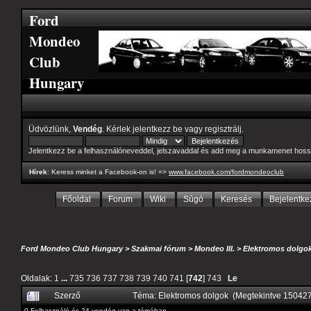
Ford
Mondeo
Club
Hungary
Üdvözlünk,
Vendég
. Kérlek
jelentkezz be
vagy
regisztrálj
.
Jelentkezz be a felhasználóneveddel, jelszavaddal és add meg a munkamenet hoss
Hírek
: Keress minket a Facebook-on is! =>
www.facebook.com/fordmondeoclub
Főoldal
Forum
Wiki
Súgó
Keresés
Bejelentke
Ford Mondeo Club Hungary
>
Szakmai fórum
>
Mondeo III.
>
Elektromos dolgo
Oldalak:
1
...
735
736
737
738
739
740
741
[
742
]
743
Le
Szerző
Téma: Elektromos dolgok (Megtekintve 15042
0 Felhasználó és 24 vendég van a témában