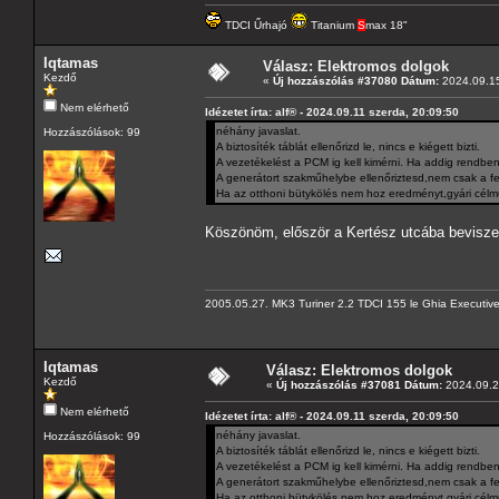
TDCI Űrhajó
Titanium
S
max 18"
Iqtamas
Válasz: Elektromos dolgok
Kezdő
«
Új hozzászólás #37080 Dátum:
2024.09.15
Nem elérhető
Idézetet írta: alf® - 2024.09.11 szerda, 20:09:50
néhány javaslat.
Hozzászólások: 99
A biztosíték táblát ellenőrizd le, nincs e kiégett bizti.
A vezetékelést a PCM ig kell kimérni. Ha addig rendben 
A generátort szakműhelybe ellenőriztesd,nem csak a fes
Ha az otthoni bütykölés nem hoz eredményt,gyári cél
Köszönöm, először a Kertész utcába beviszem
2005.05.27. MK3 Turiner 2.2 TDCI 155 le Ghia Executiv
Iqtamas
Válasz: Elektromos dolgok
Kezdő
«
Új hozzászólás #37081 Dátum:
2024.09.23
Nem elérhető
Idézetet írta: alf® - 2024.09.11 szerda, 20:09:50
néhány javaslat.
Hozzászólások: 99
A biztosíték táblát ellenőrizd le, nincs e kiégett bizti.
A vezetékelést a PCM ig kell kimérni. Ha addig rendben 
A generátort szakműhelybe ellenőriztesd,nem csak a fes
Ha az otthoni bütykölés nem hoz eredményt,gyári cél