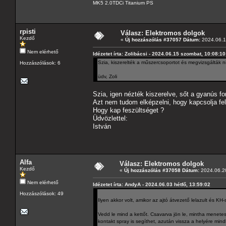
MK5 2.0TDCi Titanium PS
rpisti
Válasz: Elektromos dolgok
Kezdő
«
Új hozzászólás #37057 Dátum:
2024.06.17
Nem elérhető
Idézetet írta: Zolibácsi - 2024.06.15 szombat, 10:08:10
Szia, kiszerelték a műszercsoportot és megvizsgálták 
Hozzászólások: 6
üdv, Zoli
Szia, igen nézték kiszerelve, sőt a gyanús for
Azt nem tudom elképzelni, hogy kapcsolja fel 
Hogy kap feszültséget ?
Üdvözlettel:
István
Alfa
Válasz: Elektromos dolgok
Kezdő
«
Új hozzászólás #37058 Dátum:
2024.06.20
Nem elérhető
Idézetet írta: AndyA - 2024.06.03 hétfő, 13:59:02
Hozzászólások: 49
Ilyen akkor volt, amikor az ajtó átvezető lelazult és KH-s
Vedd le mind a kettőt. Csavarva jön le, mintha menetes
kontakt spray is segíthet, azután vissza a helyére min