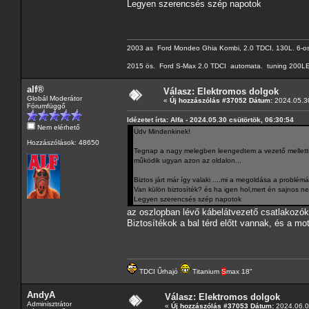
Legyen szerencsés szép napotok
2003 as Ford Mondeo Ghia Kombi, 2.0 TDCI, 130L. 6-os
2015 ös. Ford S-Max 2.0 TDCI automata. tuning 200LE
alf®
Válasz: Elektromos dolgok
Globál Moderátor
«
Új hozzászólás #37052 Dátum:
2024.05.30
Fórumfüggő
Idézetet írta: Alfa - 2024.05.30 csütörtök, 06:30:54
Nem elérhető
Üdv Mindenkinek!
Hozzászólások: 48650
Tegnap a nagy melegben leengedtem a vezető melletti.
működik ugyan azon az oldalon...
Biztos járt már így valaki ....mi a megoldása a problémána
Van külön biztosíték? és ha igen hol,mert én sajnos ne
Legyen szerencsés szép napotok
az oszlopban lévő kábelátvezető csatlakozók
Biztosítékok a bal térd előtt vannak, és a mot
TDCI Űrhajó
Titanium
S
max 18"
AndyA
Válasz: Elektromos dolgok
Adminisztrátor
«
Új hozzászólás #37053 Dátum:
2024.06.03