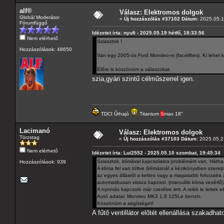
alf®
Válasz: Elektromos dolgok
Globál Moderátor
«
Új hozzászólás #37102 Dátum:
2025.05.19
Fórumfüggő
Idézetet írta: nyufi - 2025.05.19 hétfő, 18:33:56
Nem elérhető
Sziasztok !
Hozzászólások: 48650
Van egy 2005-ös Ford Mondeo-m (faceliftes). Ki lehet 
Előre is köszönöm a válaszokat.
szia,gyári szintű célműszerrel igen.
TDCI Űrhajó
Titanium
S
max 18"
Lacimanó
Válasz: Elektromos dolgok
Törzstag
«
Új hozzászólás #37103 Dátum:
2025.05.21
Nem elérhető
Idézetet írta: Lui2552 - 2025.05.10 szombat, 19:45:34
Sziasztok, klímával kapcsolatos problémám van. Hátha v
Hozzászólások: 939
A klíma fel van töltve (klímásnál a kézikönyvben szerep
az egyes állásról a kettes vagy a magasabb fokozatra ál
automatikusan vissza kapcsol. (manuális klíma vezérlő)
A nyomás kapcsoló már cserélve lett. A relék le lettek 
Autó adatai: Mondeo MK3 1,8 125Le benzin.
Köszönöm a segítséget!
A fűtő ventillátor előtét ellenállása szakadh