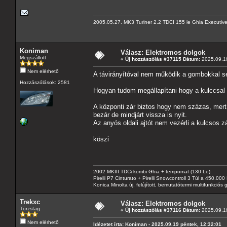
2005.05.27. MK3 Turiner 2.2 TDCI 155 le Ghia Executiv
Koniman
Válasz: Elektromos dolgok
Megszállott
«
Új hozzászólás #37115 Dátum:
2025.09.19
Nem elérhető
A távirányítóval nem működik a gombokkal s
Hozzászólások: 2581
Hogyan tudom megállapítani hogy a kulccsal
A központi zár biztos hogy nem százas, mert v
bezár de mindjárt vissza is nyit.
Az anyós oldali ajtót nem vezérli a kulcsos zá
köszi
2002 MKIII TDCi kombi Ghia + tempomat (130 Le).
Pirelli P7 Cinturato + Pirelli Snowcontroll 3 Túl a 450.00
Konica Minolta új, felújított, bemutatótermi multifunkció
Trekxc
Válasz: Elektromos dolgok
Törzstag
«
Új hozzászólás #37116 Dátum:
2025.09.19
Nem elérhető
Idézetet írta: Koniman - 2025.09.19 péntek, 12:32:01