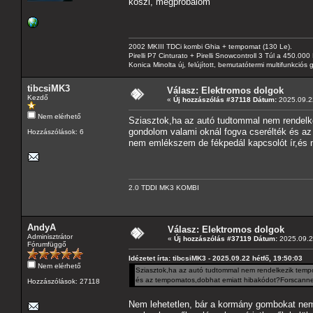
köszi, megpróbálom
2002 MKIII TDCi kombi Ghia + tempomat (130 Le).
Pirelli P7 Cinturato + Pirelli Snowcontroll 3 Túl a 450.00
Konica Minolta új, felújított, bemutatótermi multifunkció
tibcsiMK3
Válasz: Elektromos dolgok
Kezdő
«
Új hozzászólás #37118 Dátum:
2025.09.22
Nem elérhető
Sziasztok,ha az autó tudtommal nem rendelk
gondolom valami oknál fogva cserélték és az
Hozzászólások: 6
nem emlékszem de fékpedál kapcsolót ír,és ne
2.0 TDDI MK3 KOMBI
AndyA
Válasz: Elektromos dolgok
Adminisztrátor
«
Új hozzászólás #37119 Dátum:
2025.09.2
Fórumfüggő
Idézetet írta: tibcsiMK3 - 2025.09.22 hétfő, 19:50:03
Nem elérhető
Sziasztok,ha az autó tudtommal nem rendelkezik tempo
és az tempomatos,dobhat emiatt hibakódot?Forscannel 
Hozzászólások: 27118
Nem lehetetlen, bár a kormány gombokat nem 