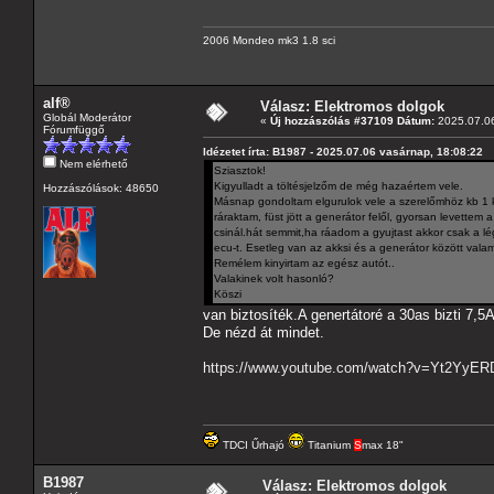
2006 Mondeo mk3 1.8 sci
alf®
Válasz: Elektromos dolgok
Globál Moderátor
«
Új hozzászólás #37109 Dátum:
2025.07.06
Fórumfüggő
Idézetet írta: B1987 - 2025.07.06 vasárnap, 18:08:22
Nem elérhető
Sziasztok!
Kigyulladt a töltésjelzőm de még hazaértem vele.
Hozzászólások: 48650
Másnap gondoltam elgurulok vele a szerelőmhöz kb 1 km
ráraktam, füst jött a generátor felől, gyorsan levette
csinál.hát semmit,ha ráadom a gyujtast akkor csak a l
ecu-t. Esetleg van az akksi és a generátor között valami 
Remélem kinyirtam az egész autót..
Valakinek volt hasonló?
Köszi
van biztosíték.A genertátoré a 30as bizti 7,5
De nézd át mindet.
https://www.youtube.com/watch?v=Yt2YyER
TDCI Űrhajó
Titanium
S
max 18"
B1987
Válasz: Elektromos dolgok