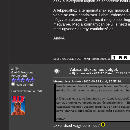
csak a levegőben lógnak az érintkezők belül
A fékpedálhoz a tempómatának egy második kap
van-e az extra csatlakozó. Lehet, érdemes ven
négyvezetékesre. Ott is nézd meg előbb, ho
megvan-e. Meg a kormányban belül is nézd me
mert ugyanaz az egy csatlakozó az.
AndyA
Mk3 2.0/130LE TDCi Trend kombi 2006/11
alf®
Válasz: Elektromos dolgok
Globál Moderátor
«
Új hozzászólás #37120 Dátum:
2025.09.2
Fórumfüggő
Idézetet írta: AndyA - 2025.09.23 kedd, 15:57:26
Nem elérhető
Nem lehetetlen, bár a kormány gombokat nem "látja", 
érintkezők belül a kormányban, és csak a duda van be
Hozzászólások: 48650
A fékpedálhoz a tempómatának egy második kapcsoló kell
Lehet, érdemes venni bele egyet, és beüzemelni. :-) Eh
csatlakozóhoz négy vezeték megy-e, és hogy a csatl
kötve, bár ha a duda működik, akkor elég biztosan, me
AndyA
akkor dízel vagy benzines?