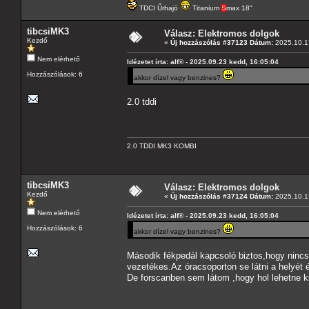
TDCI Űrhajó
Titanium
S
max 18"
tibcsiMK3
Válasz: Elektromos dolgok
Kezdő
«
Új hozzászólás #37123 Dátum:
2025.10.17
Nem elérhető
Idézetet írta: alf® - 2025.09.23 kedd, 16:05:04
Hozzászólások: 6
akkor dízel vagy benzines?
2.0 tddi
2.0 TDDI MK3 KOMBI
tibcsiMK3
Válasz: Elektromos dolgok
Kezdő
«
Új hozzászólás #37124 Dátum:
2025.10.17
Nem elérhető
Idézetet írta: alf® - 2025.09.23 kedd, 16:05:04
Hozzászólások: 6
akkor dízel vagy benzines?
Második fékpedál kapcsoló biztos,hogy nincs
vezetékes.Az óracsoporton se látni a helyét és
De forscanben sem látom ,hogy hol lehetne