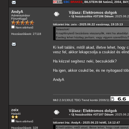
ST
220
,
EBC
BRAKES
, BILSTEIN B8 futómű, 2004, B4Y
AndyA
Válasz: Elektromos dolgok
Adminisztrátor
«
Új hozzászólás #37106 Dátum:
2025.06.23
Fórumfüggő
Idézetet írta: zeix - 2025.06.22 vasárnap, 19:15:13
Nem elérhető
Sziasztok!
A napfénytető bezárásra visszanyílik, mint ha akadályt 
Hozzászólások: 27118
Esetleg lehet házilag javítani, vagy vigyem szerelőhöz
Ki kell találni, mitől akad, illetve lehet, ho
vesz fel, akkor lekapcsolja a csukást és elind
Ha kézzel segítesz neki, becsukódik?
Ha igen, akkor csukd be, és ne nyitogasd több
AndyA
Mk3 2.0/130LE TDCi Trend kombi 2006/11
zeix
Válasz: Elektromos dolgok
Haladó
«
Új hozzászólás #37107 Dátum:
2025.06.23
Nem elérhető
Idézetet írta: AndyA - 2025.06.23 hétfő, 14:12:47
Ki kell találni, mitől akad, illetve lehet, hogy csak szo
Hozzászólások: 328