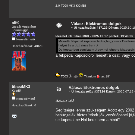
2.0 TDDI MK3 KOMBI
alf®
Válasz: Elektromos dolgok
Globál Moderátor
«
Új hozzászólás #37125 Dátum:
2025.10.19
Fórumfüggő
Idézetet írta: tibcsiMK3 - 2025.10.17 péntek, 19:43:05
Nem elérhető
Második fékpedál kapcsoló biztos,hogy nincs.Csatlakoz
helyét és a bizti sincs bent :/
Hozzászólások: 48650
De forscanben sem látom ,hogy hol lehetne kikapcs
a fékpedál kapcsolóról leesett a csati vagy 
TDCI Űrhajó
Titanium
S
max 18"
tibcsiMK3
Válasz: Elektromos dolgok
Kezdő
«
Új hozzászólás #37126 Dátum:
2026.07.12 v
Nem elérhető
Sziasztok!
Hozzászólások: 6
Segítségre lenne szükségem.Adott egy 2002 
behúz,relék biztosítékok jók,vezérlőpanel jó,
se kapcsol be.Hol keressem a hibát?