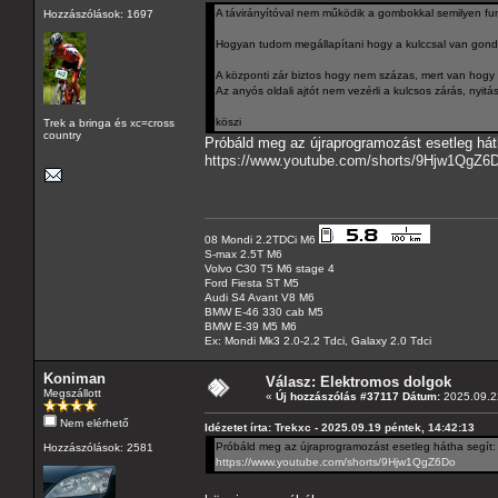
A távirányítóval nem működik a gombokkal semilyen fu
Hozzászólások: 1697
Hogyan tudom megállapítani hogy a kulccsal van gond
A központi zár biztos hogy nem százas, mert van hogy kul
Az anyós oldali ajtót nem vezérli a kulcsos zárás, nyitás
köszi
Trek a bringa és xc=cross
country
Próbáld meg az újraprogramozást esetleg hát
https://www.youtube.com/shorts/9Hjw1QgZ6
08 Mondi 2.2TDCi M6
S-max 2.5T M6
Volvo C30 T5 M6 stage 4
Ford Fiesta ST M5
Audi S4 Avant V8 M6
BMW E-46 330 cab M5
BMW E-39 M5 M6
Ex: Mondi Mk3 2.0-2.2 Tdci, Galaxy 2.0 Tdci
Koniman
Válasz: Elektromos dolgok
Megszállott
«
Új hozzászólás #37117 Dátum:
2025.09.22
Nem elérhető
Idézetet írta: Trekxc - 2025.09.19 péntek, 14:42:13
Próbáld meg az újraprogramozást esetleg hátha segít:
Hozzászólások: 2581
https://www.youtube.com/shorts/9Hjw1QgZ6Do