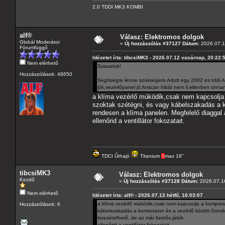
2.0 TDDI MK3 KOMBI
alf®
Válasz: Elektromos dolgok
Globál Moderátor
«
Új hozzászólás #37127 Dátum:
2026.07.13
Fórumfüggő
Idézetet írta: tibcsiMK3 - 2026.07.12 vasárnap, 20:22:
Nem elérhető
Sziasztok!
Hozzászólások: 48650
Segítségre lenne szükségem.Adott egy 2002 es tddi.A 
jók,vezérlőpanel jó,forscan hibát nem ír,ellenben onna
a klíma vezérlő múködik,csak nem kapcsolja a
szoktak szétégni, és vagy kábelszakadás a 
rendesen a klíma panelen. Megfelelő diaggal a
ellenőrid a ventillátor fokozatait.
TDCI Űrhajó
Titanium
S
max 18"
tibcsiMK3
Válasz: Elektromos dolgok
Kezdő
«
Új hozzászólás #37128 Dátum:
2026.07.16
Nem elérhető
Idézetet írta: alf® - 2026.07.13 hétfő, 16:03:07
a klíma vezérlő múködik,csak nem kapcsolja a kompressz
Hozzászólások: 6
kábelszakadás a komresszor és a vezérlő között.Gondo
kivezérelhető, de az már fizetős játék.
ellenőrid a ventillátor fokozatait.