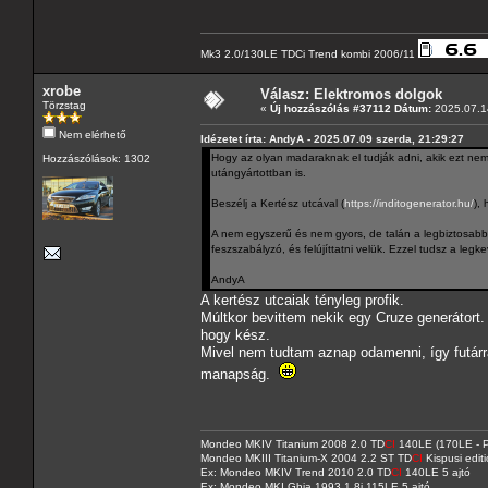
Mk3 2.0/130LE TDCi Trend kombi 2006/11
xrobe
Válasz: Elektromos dolgok
Törzstag
«
Új hozzászólás #37112 Dátum:
2025.07.14
Nem elérhető
Idézetet írta: AndyA - 2025.07.09 szerda, 21:29:27
Hogy az olyan madaraknak el tudják adni, akik ezt nem
Hozzászólások: 1302
utángyártottban is.
Beszélj a Kertész utcával (
https://inditogenerator.hu/
),
A nem egyszerű és nem gyors, de talán a legbiztosabb
feszszabályzó, és felújíttatni velük. Ezzel tudsz a legk
AndyA
A kertész utcaiak tényleg profik.
Múltkor bevittem nekik egy Cruze generátort. 
hogy kész.
Mivel nem tudtam aznap odamenni, így futárr
manapság.
Mondeo MKIV Titanium 2008 2.0 TD
CI
140LE (170LE - P
Mondeo MKIII Titanium-X 2004 2.2 ST TD
CI
Kispusi editi
Ex: Mondeo MKIV Trend 2010 2.0 TD
CI
140LE 5 ajtó
Ex: Mondeo MKI Ghia 1993 1.8i 115LE 5 ajtó