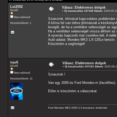
Lui2552
Válasz: Elektromos dolgok
Kezdő
«
Új hozzászólás #37100 Dátum:
2025.05.10
Nem elérhető
Sziasztok, klímával kapcsolatos problémám va
A klíma fel van töltve (klímásnál a kézikönyv
Hozzászólások: 1
levegőt, de ha a ventilátor sebességét az egy
Ha a ventilátor sebességét vissza állítom az
A nyomás kapcsoló már cserélve lett. A relék 
Autó adatai: Mondeo MK3 1,8 125Le benzin.
Köszönöm a segítséget!
nyufi
Válasz: Elektromos dolgok
Kezdő
«
Új hozzászólás #37101 Dátum:
2025.05.19
Nem elérhető
Sziasztok !
Hozzászólások: 11
Van egy 2005-ös Ford Mondeo-m (faceliftes).
Előre is köszönöm a válaszokat.
Ford Mondeo MK3 2005 2.0 benzines, ferdehátú