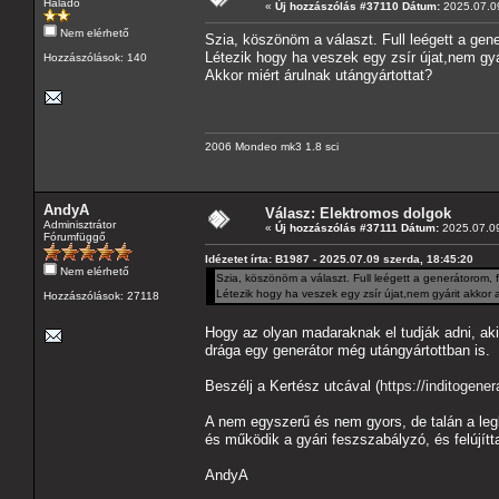
Haladó
«
Új hozzászólás #37110 Dátum:
2025.07.09
Nem elérhető
Szia, köszönöm a választ. Full leégett a gene
Létezik hogy ha veszek egy zsír újat,nem gyá
Hozzászólások: 140
Akkor miért árulnak utángyártottat?
2006 Mondeo mk3 1.8 sci
AndyA
Válasz: Elektromos dolgok
Adminisztrátor
«
Új hozzászólás #37111 Dátum:
2025.07.09
Fórumfüggő
Idézetet írta: B1987 - 2025.07.09 szerda, 18:45:20
Nem elérhető
Szia, köszönöm a választ. Full leégett a generátorom, f
Létezik hogy ha veszek egy zsír újat,nem gyárit akkor a
Hozzászólások: 27118
Hogy az olyan madaraknak el tudják adni, aki
drága egy generátor még utángyártottban is.
Beszélj a Kertész utcával (
https://inditogener
A nem egyszerű és nem gyors, de talán a leg
és működik a gyári feszszabályzó, és felújítt
AndyA