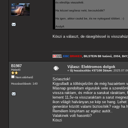
és elindítja visszafelé.
Ha kézzel segítesz neki, becsukódik?
Ha igen, akkor csukd be, és ne nyitogasd többet. :-)
AndyA
Köszi a választ, de rásegítéssel is visszahú
ST
220
,
EBC
BRAKES
, BILSTEIN B8 futómű, 2004, B4Y
B1987
Válasz: Elektromos dolgok
Haladó
«
Új hozzászólás #37108 Dátum:
2025.07.06
Nem elérhető
Sziasztok!
Kigyulladt a töltésjelzőm de még hazaértem v
Hozzászólások: 140
Másnap gondoltam elgurulok vele a szerelőmh
vissza raktam, és mikor a sarukat ráraktam, f
lement 11,5v-ra visszaraktam a sarut megnez
ikon világít halványan,se kép se hang. Lehet
generátor között valami biztosíték? vagy ha ha
Remélem kinyirtam az egész autót..
Valakinek volt hasonló?
Köszi