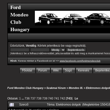
Ford
Mondeo
Club
Hungary
Üdvözlünk,
Vendég
. Kérlek
jelentkezz be
vagy
regisztrálj
.
Jelentkezz be a felhasználóneveddel, jelszavaddal és add meg a munkamenet hoss
Hírek
: Keress minket a Facebook-on is! =>
www.facebook.com/fordmondeoclub
Főoldal
Forum
Wiki
Súgó
Keresés
Bejelentke
Ford Mondeo Club Hungary
>
Szakmai fórum
>
Mondeo III.
>
Elektromos dolgo
Oldalak:
1
...
736
737
738
739
740
741
742
[
743
]
Le
Szerző
Téma: Elektromos dolgok (Megtekintve 15041
0 Felhasználó és 26 vendég van a témában