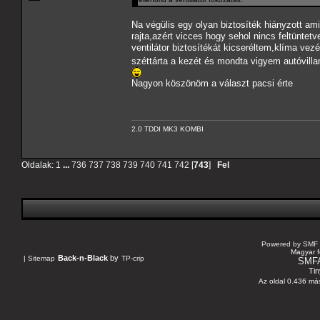
Na végülis egy olyan biztosíték hiányzott am
rajta,azért vicces hogy sehol nincs feltüntet
ventilátor biztosítékát kicseréltem,klíma vezé
széttárta a kezét és mondta vigyem autóvil
Nagyon köszönöm a választ pacsi érte
2.0 TDDI MK3 KOMBI
Oldalak:
1
...
736
737
738
739
740
741
742
[
743
]
Fel
Powered by SMF 
Magyar f
Back-n-Black
by
|
Sitemap
TP-crip
SMF
Tin
Az oldal 0.436 más