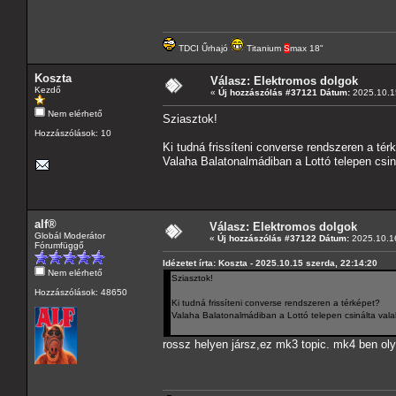
TDCI Űrhajó
Titanium
S
max 18"
Koszta
Válasz: Elektromos dolgok
Kezdő
«
Új hozzászólás #37121 Dátum:
2025.10.15
Nem elérhető
Sziasztok!
Hozzászólások: 10
Ki tudná frissíteni converse rendszeren a tér
Valaha Balatonalmádiban a Lottó telepen csinál
alf®
Válasz: Elektromos dolgok
Globál Moderátor
«
Új hozzászólás #37122 Dátum:
2025.10.16
Fórumfüggő
Idézetet írta: Koszta - 2025.10.15 szerda, 22:14:20
Nem elérhető
Sziasztok!
Hozzászólások: 48650
Ki tudná frissíteni converse rendszeren a térképet?
Valaha Balatonalmádiban a Lottó telepen csinálta valaki
rossz helyen jársz,ez mk3 topic. mk4 ben olya