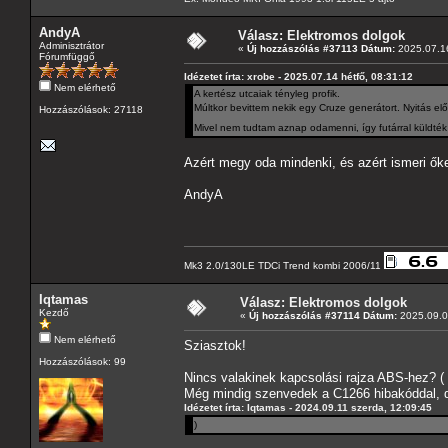
AndyA
Válasz: Elektromos dolgok
Adminisztrátor
«
Új hozzászólás #37113 Dátum:
2025.07.16
Fórumfüggő
Idézetet írta: xrobe - 2025.07.14 hétfő, 08:31:12
Nem elérhető
A kertész utcaiak tényleg profik.
Múltkor bevittem nekik egy Cruze generátort. Nyitás el
Hozzászólások: 27118
Mivel nem tudtam aznap odamenni, így futárral küldt
Azért megy oda mindenki, és azért ismeri őke
AndyA
Mk3 2.0/130LE TDCi Trend kombi 2006/11
Iqtamas
Válasz: Elektromos dolgok
Kezdő
«
Új hozzászólás #37114 Dátum:
2025.09.08
Nem elérhető
Sziasztok!
Hozzászólások: 99
Nincs valakinek kapcsolási rajza ABS-hez? ( 
Még mindig szenvedek a C1266 hibakóddal, de
Idézetet írta: Iqtamas - 2024.09.11 szerda, 12:09:45
)