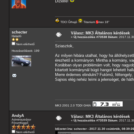
Dízelre!
TDCI Űrhajó
Titanium
S
max 18"
schecter
Válasz: MK3 Általános kérdések
Haladó
«
Új hozzászólás #73538 Dátum:
2017.11.30
Nem elérhető
Sziasztok,
Hozzászólások: 199
Az milyen hibára utalhat, hogy ha állóhelyzet
érezhető a kormányon. Mintha a kormány, vag
Korábban olyan problémám volt, hogy nagyo
kitartott kormánynál búgó hangot lehetett hal
Merre érdemes elindulni? Futómű, féltengely, 
Sajnos elég nehéz leírni a jelenséget, de háth
MK3 2001 2.0 TDDI GHIA
AndyA
Válasz: MK3 Általános kérdések
Adminisztrátor
«
Új hozzászólás #73539 Dátum:
2017.11.30
Fórumfüggő
Idézetet írta: schecter - 2017.11.30 csütörtök, 08:39:2
Nem elérhető
Sziasztok,