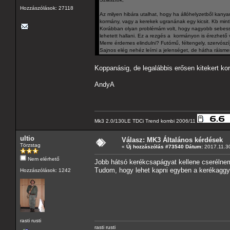
Hozzászólások: 27118
Az milyen hibára utalhat, hogy ha állóhelyzetből kany
kormány, vagy a kerekek ugranának egy kicsit. Kb mint
Korábban olyan problémám volt, hogy nagyobb sebessé
lehetett hallani. Ez a rezgés a kormányon is érezhető v
Merre érdemes elindulni? Futómű, féltengely, szervószíj
Sajnos elég nehéz leírni a jelenséget, de hátha ráismer
Koppanásig, de legalábbis erősen kitekert ko
AndyA
Mk3 2.0/130LE TDCi Trend kombi 2006/11
ultio
Válasz: MK3 Általános kérdések
Törzstag
«
Új hozzászólás #73540 Dátum:
2017.11.30
Nem elérhető
Jobb hátsó kerékcsapágyat kellene cserélne
Tudom, hogy lehet kapni egyben a kerékaggy
Hozzászólások: 1242
rasti rusti
rasti rusti