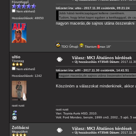
Fórumfüggő
Idézetet írta: ultio - 2017.11.30 csütörtök, 09:21:24
Nem elérhető
Jobb hátsó kerékcsapágyat kellene cserélnem.
Tudom, hogy lehet kapni egyben a kerékaggyal, de cs
Hozzászólások: 48650
nagyon macerás,de sajnos utána összerakni l
TDCI Űrhajó
Titanium
S
max 18"
ultio
Válasz: MK3 Általános kérdések
Törzstag
«
Új hozzászólás #73545 Dátum:
2017.11.30
Nem elérhető
Idézetet írta: alf® - 2017.11.30 csütörtök, 14:41:51
nagyon macerás,de sajnos utána összerakni lehetetle
Hozzászólások: 1242
Köszönöm a válaszokat mindenkinek, akkor a
rasti rusti
rasti rusti
Van: Toyota Auris HSD, 2010.
Volt: Ford Mondeo, benzin, 1999 cm3, 2002., 5 ajtó, 5 s
Zolibácsi
Válasz: MK3 Általános kérdések
Megszállott
«
Új hozzászólás #73546 Dátum:
2017.11.30