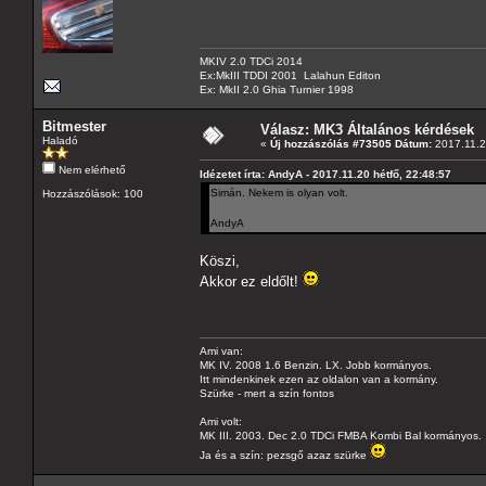
MKIV 2.0 TDCi 2014
Ex:MkIII TDDI 2001 Lalahun Editon
Ex: MkII 2.0 Ghia Turnier 1998
Bitmester
Válasz: MK3 Általános kérdések
Haladó
«
Új hozzászólás #73505 Dátum:
2017.11.2
Nem elérhető
Idézetet írta: AndyA - 2017.11.20 hétfő, 22:48:57
Simán. Nekem is olyan volt.
Hozzászólások: 100
AndyA
Köszi,
Akkor ez eldőlt!
Ami van:
MK IV. 2008 1.6 Benzin. LX. Jobb kormányos.
Itt mindenkinek ezen az oldalon van a kormány.
Szürke - mert a szín fontos
Ami volt:
MK III. 2003. Dec 2.0 TDCi FMBA Kombi Bal kormányos.
Ja és a szín: pezsgő azaz szürke