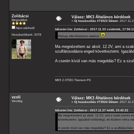
Zolibácsi
Válasz: MK3 Általános kérdések
Megszállott
«
Új hozzászólás #73523 Dátum:
2017.11.27
Nem elérhető
Idézetet írta: Zolibácsi - 2017.11.23 csütörtök, 17:56:1
Hozzászólások: 3378
Holnap ellenőriztetem valahol.
Ma megnézettem az aksit. 12.2V, ami a szaki s
szulfátosodásra enged következtetni. Igazáb
A cserén kívül van más megoldás? Ez a szulfát
MK5 2.0TDCi Titanium PS
vzoli
Válasz: MK3 Általános kérdések
Vendég
«
Új hozzászólás #73524 Dátum:
2017.11.27
Idézetet írta: Zolibácsi - 2017.11.27 hétfő, 15:42:22
Ma megnézettem az aksit. 12.2V, ami a szaki szerint kev
következtetni. Igazából indít(még), de közben néha m
A cserén kívül van más megoldás? Ez a szulfátlanítási tö