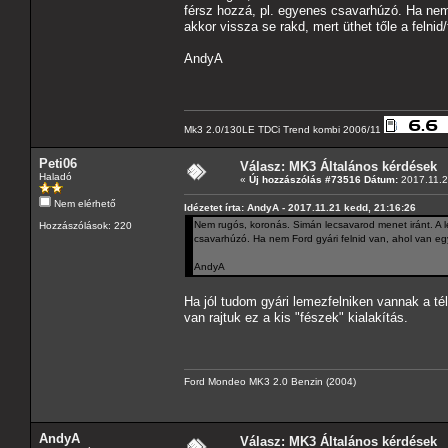
férsz hozzá, pl. egyenes csavarhúzó. Ha nem F
akkor vissza se rakd, mert üthet tőle a felnid
AndyA
Mk3 2.0/130LE TDCi Trend kombi 2006/11
Peti06
Válasz: MK3 Általános kérdések
Haladó
«
Új hozzászólás #73516 Dátum:
2017.11.2
Nem elérhető
Idézetet írta: AndyA - 2017.11.21 kedd, 21:16:26
Nem rugós, koronás. Simán lecsavarod menet iránt. A l
Hozzászólások: 220
csavarhúzó. Ha nem Ford gyári felnid van, ahol van egy k
AndyA
Ha jól tudom gyári lemezfelniken vannak a t
van rajtuk ez a kis "fészek" kialakítás.
Ford Mondeo MK3 2.0 Benzin (2004)
AndyA
Válasz: MK3 Általános kérdések