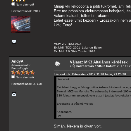
Nem elérhető
Minap vki lekoccolta a jobb tükrömet, ami fél
Erre ma próbálom elektromosan behajtani, és 
Hozzászólások: 2817
Valami kiakadt, túlfordult, akármi.
Lehet ezzel vmit kezdeni? Erőszakolni nem 
Üdv, Ferqó
MKIV 2.0 TDCi 2014
Ex:MkIII TDDI 2001 Lalahun Editon
Ex: MkII 2.0 Ghia Turnier 1998
AndyA
Válasz: MK3 Általános kérdések
Adminisztrátor
«
Új hozzászólás #73502 Dátum:
2017.11.20
Fórumfüggő
Idézetet írta: Bitmester - 2017.11.20 hétfő, 21:25:30
Nem elérhető
Sziasztok,
Hozzászólások: 27118
Ezt lehet, hogy a felni-gumi-ba kellene kérdezni de egy
Szóval: MK3-as Mondira T-s sebesség indexszel (190km/
130 felett nem tervezek vele utazni (család/gyerekek) í
Érdekelne a véleményetek!
Köszönöm,
BM
Simán. Nekem is olyan volt.