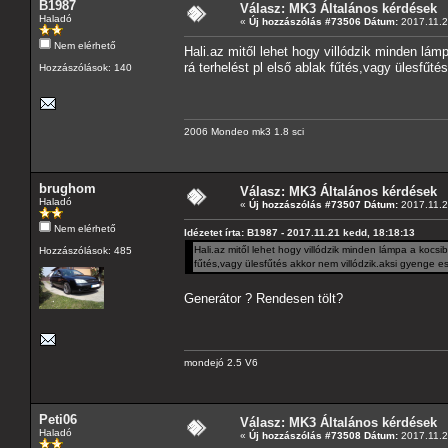
B1987
Válasz: MK3 Általános kérdések
Haladó
«
Új hozzászólás #73506 Dátum:
2017.11.2
Nem elérhető
Hali.az mitől lehet hogy villódzik minden lá
rá terhelést pl első ablak fűtés,vagy ülesfűt
Hozzászólások: 140
2006 Mondeo mk3 1.8 sci
brughom
Válasz: MK3 Általános kérdések
Haladó
«
Új hozzászólás #73507 Dátum:
2017.11.2
Nem elérhető
Idézetet írta: B1987 - 2017.11.21 kedd, 18:18:13
Hali.az mitől lehet hogy villódzik minden lámpa a kocsi
Hozzászólások: 485
fűtés,vagy ülesfűtés akkor nem villódzik.aksi gyenge e
Generátor ? Rendesen tölt?
mondejó 2.5 V6
Peti06
Válasz: MK3 Általános kérdések
Haladó
«
Új hozzászólás #73508 Dátum:
2017.11.2