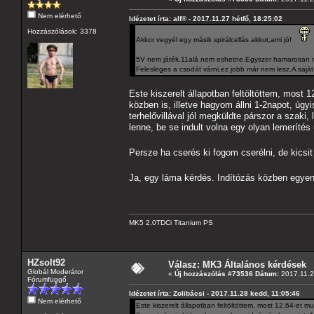
Nem elérhető
Idézetet írta: alf® - 2017.11.27 hétfő, 18:25:02
Hozzászólások: 3378
Akkor vegyél egy másik spirálcellás akkut,ami jó!
5V nem játék.11alá nem eshetne.Egyszer hamarosan ma
Felesleges a csodát várni,ez jobb már nem lesz.A sajá
Este kiszerelt állapotban feltöltöttem, mos
közben is, illetve hagyom állni 1-2napot, úg
terhelővillával jól megküldte párszor a szaki
lenne, be se indult volna egy olyan lemerítés 
Persze ha cserés ki fogom cserélni, de kicsi
Ja, egy láma kérdés. Indítózás közben egyen v
MK5 2.0TDCi Titanium PS
HZsolt92
Válasz: MK3 Általános kérdések
Globál Moderátor
«
Új hozzászólás #73536 Dátum:
2017.11.2
Fórumfüggő
Idézetet írta: Zolibácsi - 2017.11.28 kedd, 11:05:46
Nem elérhető
Este kiszerelt állapotban feltöltöttem, most 12,64-et 