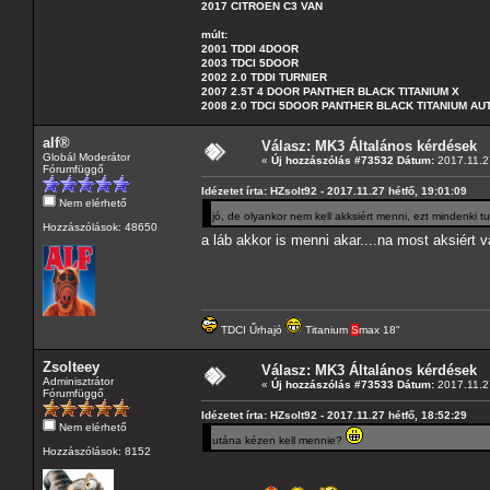
2017 CITROEN C3 VAN
múlt:
2001 TDDI 4DOOR
2003 TDCI 5DOOR
2002 2.0 TDDI TURNIER
2007 2.5T 4 DOOR PANTHER BLACK TITANIUM X
2008 2.0 TDCI 5DOOR PANTHER BLACK TITANIUM A
alf®
Válasz: MK3 Általános kérdések
Globál Moderátor
«
Új hozzászólás #73532 Dátum:
2017.11.27
Fórumfüggő
Idézetet írta: HZsolt92 - 2017.11.27 hétfő, 19:01:09
Nem elérhető
jó, de olyankor nem kell akksiért menni, ezt mindenki t
Hozzászólások: 48650
a láb akkor is menni akar....na most aksiért
TDCI Űrhajó
Titanium
S
max 18"
Zsolteey
Válasz: MK3 Általános kérdések
Adminisztrátor
«
Új hozzászólás #73533 Dátum:
2017.11.27
Fórumfüggő
Idézetet írta: HZsolt92 - 2017.11.27 hétfő, 18:52:29
Nem elérhető
utána kézen kell mennie?
Hozzászólások: 8152