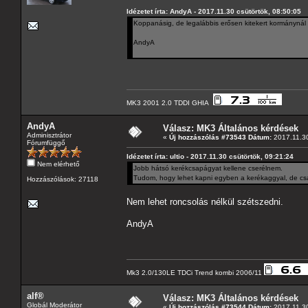
Idézetet írta: AndyA - 2017.11.30 csütörtök, 08:50:05
Koppanásig, de legalábbis erősen kitekert kormánynál 
AndyA
MK3 2001 2.0 TDDI GHIA
AndyA
Válasz: MK3 Általános kérdések
Adminisztrátor
«
Új hozzászólás #73543 Dátum:
2017.11.30
Fórumfüggő
Idézetet írta: ultio - 2017.11.30 csütörtök, 09:21:24
Nem elérhető
Jobb hátsó kerékcsapágyat kellene cserélnem.
Tudom, hogy lehet kapni egyben a kerékaggyal, de cs
Hozzászólások: 27118
Nem lehet roncsolás nélkül szétszedni.
AndyA
Mk3 2.0/130LE TDCi Trend kombi 2006/11
alf®
Válasz: MK3 Általános kérdések
Globál Moderátor
«
Új hozzászólás #73544 Dátum:
2017.11.30