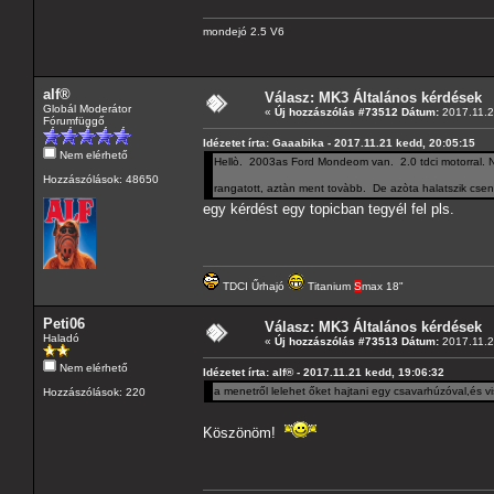
mondejó 2.5 V6
alf®
Válasz: MK3 Általános kérdések
Globál Moderátor
«
Új hozzászólás #73512 Dátum:
2017.11.2
Fórumfüggő
Idézetet írta: Gaaabika - 2017.11.21 kedd, 20:05:15
Nem elérhető
Hellò. 2003as Ford Mondeom van. 2.0 tdci motorral. N
Hozzászólások: 48650
rangatott, aztàn ment tovàbb. De azòta halatszik cse
egy kérdést egy topicban tegyél fel pls.
TDCI Űrhajó
Titanium
S
max 18"
Peti06
Válasz: MK3 Általános kérdések
Haladó
«
Új hozzászólás #73513 Dátum:
2017.11.2
Nem elérhető
Idézetet írta: alf® - 2017.11.21 kedd, 19:06:32
a menetről lelehet őket hajtani egy csavarhúzóval,és 
Hozzászólások: 220
Köszönöm!