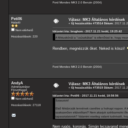
Ford Mondeo MK3 2.0 Benzin (2004)
Peti06
Válasz: MK3 Általános kérdések
Haladó
«
Új hozzászólás #73514 Dátum:
2017.11.2
Nem elérhető
Idézetet írta: brughom - 2017.11.21 kedd, 19:25:42
Hozzászólások: 220
A féktuskónál a "csúszkákat" is ellenőrizd le, hogy m
Rendben, megnézzük őket. Neked is köszi!
Ford Mondeo MK3 2.0 Benzin (2004)
AndyA
Válasz: MK3 Általános kérdések
Adminisztrátor
«
Új hozzászólás #73515 Dátum:
2017.11.2
Fórumfüggő
Idézetet írta: Peti06 - 2017.11.21 kedd, 18:58:56
Nem elérhető
Sziasztok!
Hozzászólások: 27118
Első féktárcsák lennének cserélve a holnapi napon. A
szakszerűen eltávolítani? Nem akarjuk szétbarmolni ők
tapasztalatotok? Valamint esetleg valami tudnivaló, ho
Nem rugós, koronás. Simán lecsavarod menet 