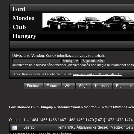
Ford
Mondeo
Club
Hungary
Üdvözlünk,
Vendég
. Kérlek
jelentkezz be
vagy
regisztrálj
.
Jelentkezz be a felhasználóneveddel, jelszavaddal és add meg a munkamenet hoss
Hírek
: Keress minket a Facebook-on is! =>
www.facebook.com/fordmondeoclub
Főoldal
Forum
Wiki
Súgó
Keresés
Bejelentke
Ford Mondeo Club Hungary
>
Szakmai fórum
>
Mondeo III.
>
MK3 Általános kér
Oldalak:
1
...
1464
1465
1466
1467
1468
1469
1470
[
1471
]
1472
1473
1474
Szerző
Téma: MK3 Általános kérdések (Megtekintve 
0 Felhasználó és 49 vendég van a témában