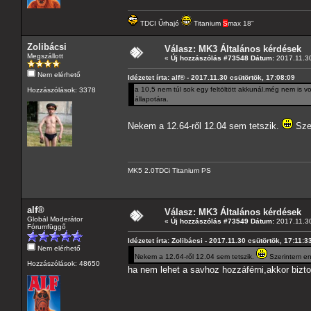
TDCI Űrhajó
Titanium
S
max 18"
Zolibácsi
Válasz: MK3 Általános kérdések
Megszállott
«
Új hozzászólás #73548 Dátum:
2017.11.30
Nem elérhető
Idézetet írta: alf® - 2017.11.30 csütörtök, 17:08:09
a 10,5 nem túl sok egy feltöltött akkunál.még nem is v
Hozzászólások: 3378
állapotára.
Nekem a 12.64-ről 12.04 sem tetszik.
Szer
MK5 2.0TDCi Titanium PS
alf®
Válasz: MK3 Általános kérdések
Globál Moderátor
«
Új hozzászólás #73549 Dátum:
2017.11.30
Fórumfüggő
Idézetet írta: Zolibácsi - 2017.11.30 csütörtök, 17:11:3
Nem elérhető
Nekem a 12.64-ről 12.04 sem tetszik.
Szerintem en
Hozzászólások: 48650
ha nem lehet a savhoz hozzáférni,akkor bizt