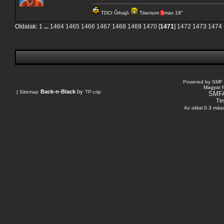
TDCI Űrhajó
Titanium
S
max 18"
Oldalak:
1
...
1464
1465
1466
1467
1468
1469
1470
[
1471
]
1472
1473
1474
Powered by SMF 
Magyar f
Back-n-Black
by
|
Sitemap
TP-crip
SMF
Tin
Az oldal 0.3 máso