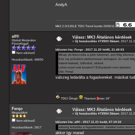
AndyA
Mk3 2.0/130LE TDCi Trend kombi 2006/11
alf®
Válasz: MK3 Általános kérdések
Globál Moderátor
«
Új hozzászólás #73503 Dátum:
2017.11.2
Fórumfüggő
Idézetet írta: Ferqo - 2017.11.20 hétfő, 21:40:03
Nem elérhető
Minap vki lekoccolta a jobb tükrömet, ami félig kifordul
Erre ma próbálom elektromosan behajtani, és csak féli
Hozzászólások: 48650
Valami kiakadt, túlfordult, akármi.
Lehet ezzel vmit kezdeni? Erőszakolni nem akartam.
Üdv, Ferqó
valszeg ledarálta a fogaskereket. másikat tud
TDCI Űrhajó
Titanium
S
max 18"
Ferqo
Válasz: MK3 Általános kérdések
Megszállott
«
Új hozzászólás #73504 Dátum:
2017.11.2
Nem elérhető
Idézetet írta: alf® - 2017.11.21 kedd, 07:19:32
valszeg ledarálta a fogaskereket. másikat tudsz tenni h
Hozzászólások: 2817
akkor így marad