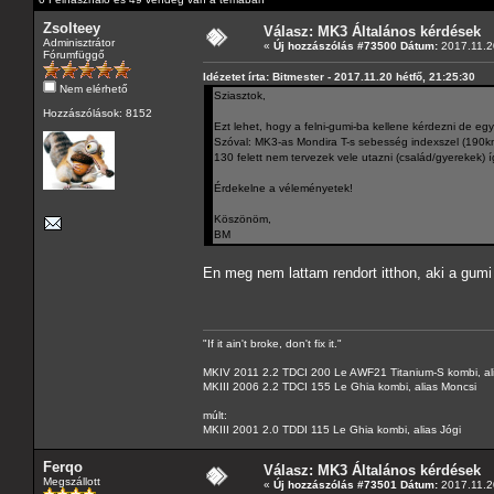
Zsolteey
Válasz: MK3 Általános kérdések
Adminisztrátor
«
Új hozzászólás #73500 Dátum:
2017.11.20
Fórumfüggő
Idézetet írta: Bitmester - 2017.11.20 hétfő, 21:25:30
Nem elérhető
Sziasztok,
Hozzászólások: 8152
Ezt lehet, hogy a felni-gumi-ba kellene kérdezni de egy
Szóval: MK3-as Mondira T-s sebesség indexszel (190km/
130 felett nem tervezek vele utazni (család/gyerekek) í
Érdekelne a véleményetek!
Köszönöm,
BM
En meg nem lattam rendort itthon, aki a gum
"If it ain't broke, don't fix it."
MKIV 2011 2.2 TDCI 200 Le AWF21 Titanium-S kombi, al
MKIII 2006 2.2 TDCI 155 Le Ghia kombi, alias Moncsi
múlt:
MKIII 2001 2.0 TDDI 115 Le Ghia kombi, alias Jógi
Ferqo
Válasz: MK3 Általános kérdések
Megszállott
«
Új hozzászólás #73501 Dátum:
2017.11.20