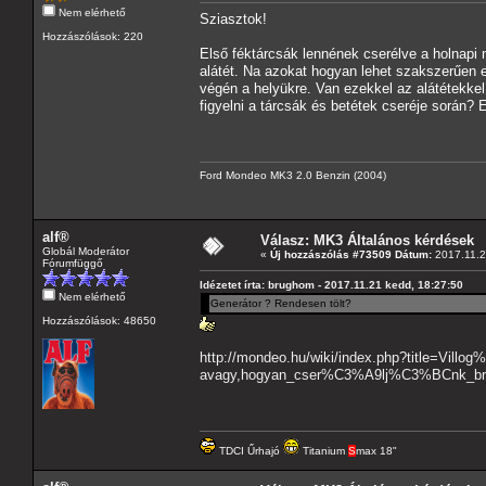
Nem elérhető
Sziasztok!
Hozzászólások: 220
Első féktárcsák lennének cserélve a holnapi
alátét. Na azokat hogyan lehet szakszerűen e
végén a helyükre. Van ezekkel az alátétekkel
figyelni a tárcsák és betétek cseréje során? 
Ford Mondeo MK3 2.0 Benzin (2004)
alf®
Válasz: MK3 Általános kérdések
Globál Moderátor
«
Új hozzászólás #73509 Dátum:
2017.11.2
Fórumfüggő
Idézetet írta: brughom - 2017.11.21 kedd, 18:27:50
Nem elérhető
Generátor ? Rendesen tölt?
Hozzászólások: 48650
http://mondeo.hu/wiki/index.php?title=Vi
avagy,hogyan_cser%C3%A9lj%C3%BCnk_b
TDCI Űrhajó
Titanium
S
max 18"