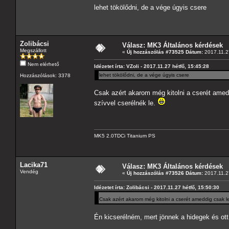
lehet tökölődni, de a vége úgyis csere
Zolibácsi
Válasz: MK3 Általános kérdések
Megszállott
«
Új hozzászólás #73525 Dátum:
2017.11.27
Nem elérhető
Idézetet írta: VZoli - 2017.11.27 hétfő, 15:45:28
lehet tökölődni, de a vége úgyis csere
Hozzászólások: 3378
Csak azért akarom még kitolni a cserét amedd
szívvel cserélnék le.
MK5 2.0TDCi Titanium PS
Lacika71
Válasz: MK3 Általános kérdések
Vendég
«
Új hozzászólás #73526 Dátum:
2017.11.27
Idézetet írta: Zolibácsi - 2017.11.27 hétfő, 15:50:30
Csak azért akarom még kitolni a cserét ameddig csak leh
Én kicserélném, mert jönnek a hidegek és ott 