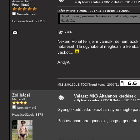
Adminisztrátor
«
Új hozzászólás #73517 Dátum:
2017.11.2
Fórumfüggő
Idézetet írta: Peti06 - 2017.11.21 kedd, 21:25:03
Nem elérhető
Ha jól tudom gyári lemezfelniken vannak a téligumijaim
kialakítás.
Hozzászólások: 27118
Így van.
Nekem Ronal felnijeim vannak, de nem azok, 
határeset. Ha úgy sikerül meghúzni a kerékan
vackot...
AndyA
Mk3 2.0/130LE TDCi Trend kombi 2006/11
Zolibácsi
Válasz: MK3 Általános kérdések
Megszállott
«
Új hozzászólás #73518 Dátum:
2017.11.23
Nem elérhető
Gyengélkedő akku okozhat enyhe megtorpanás
Hozzászólások: 3378
Pontosabban arra gondolok, hogy a generátor