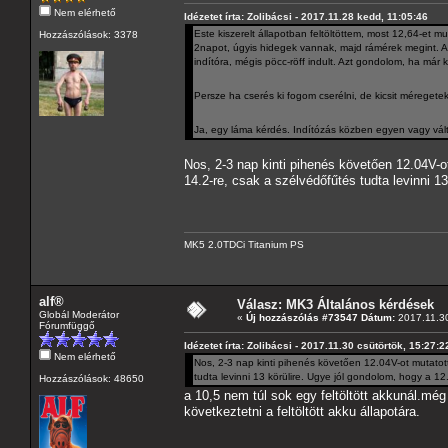
Nem elérhető
Idézetet írta: Zolibácsi - 2017.11.28 kedd, 11:05:46
Este kiszerelt állapotban feltöltöttem, most 12,64-et 
Hozzászólások: 3378
2napot, úgyis hidegek vannak, majd rámérek megint. Az
indítóra, mégis pöcc-röff indult. Azt gondolom, ha már 
Persze ha cserés ki fogom cserélni, de kicsit méregetek
Ja, egy láma kérdés. Indítózás közben egyen vagy váltó
Nos, 2-3 nap kinti pihenés követően 12.04V-o
14.2-re, csak a szélvédőfűtés tudta levinni 1
MK5 2.0TDCi Titanium PS
alf®
Válasz: MK3 Általános kérdések
Globál Moderátor
«
Új hozzászólás #73547 Dátum:
2017.11.30
Fórumfüggő
Idézetet írta: Zolibácsi - 2017.11.30 csütörtök, 15:27:2
Nem elérhető
Nos, 2-3 nap kinti pihenés követően 12.04V-ot mutatott
tudta levinni 13 körülire. Ugye jól gondolom, hogy a 12
Hozzászólások: 48650
a 10,5 nem túl sok egy feltöltött akkunál.mé
következtetni a feltöltött akku állapotára.