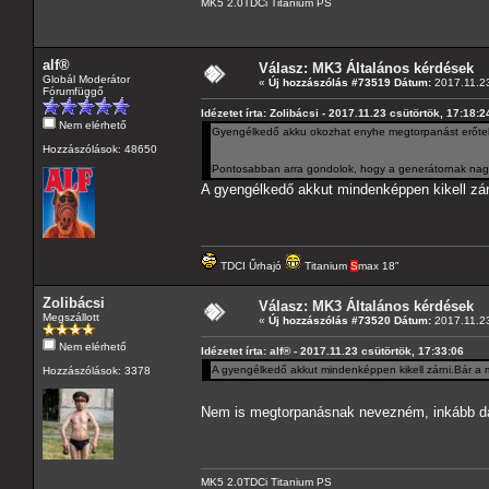
MK5 2.0TDCi Titanium PS
alf®
Válasz: MK3 Általános kérdések
Globál Moderátor
«
Új hozzászólás #73519 Dátum:
2017.11.23
Fórumfüggő
Idézetet írta: Zolibácsi - 2017.11.23 csütörtök, 17:18:2
Nem elérhető
Gyengélkedő akku okozhat enyhe megtorpanást erőtel
Hozzászólások: 48650
Pontosabban arra gondolok, hogy a generátornak nagyo
A gyengélkedő akkut mindenképpen kikell zá
TDCI Űrhajó
Titanium
S
max 18"
Zolibácsi
Válasz: MK3 Általános kérdések
Megszállott
«
Új hozzászólás #73520 Dátum:
2017.11.23
Nem elérhető
Idézetet írta: alf® - 2017.11.23 csütörtök, 17:33:06
A gyengélkedő akkut mindenképpen kikell zárni.Bár a
Hozzászólások: 3378
Nem is megtorpanásnak nevezném, inkább da
MK5 2.0TDCi Titanium PS