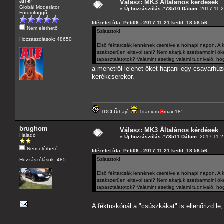
alf®
Válasz: MK3 Általános kérdések
Globál Moderátor
«
Új hozzászólás #73510 Dátum:
2017.11.2
Fórumfüggő
Idézetet írta: Peti06 - 2017.11.21 kedd, 18:58:56
Nem elérhető
Sziasztok!
Hozzászólások: 48650
Első féktárcsák lennének cserélve a holnapi napon. A
szakszerűen eltávolítani? Nem akarjuk szétbarmolni ők
tapasztalatotok? Valamint esetleg valami tudnivaló, ho
a menetről lelehet őket hajtani egy csavarh
kerékcserekor.
TDCI Űrhajó
Titanium
S
max 18"
brughom
Válasz: MK3 Általános kérdések
Haladó
«
Új hozzászólás #73511 Dátum:
2017.11.2
Nem elérhető
Idézetet írta: Peti06 - 2017.11.21 kedd, 18:58:56
Sziasztok!
Hozzászólások: 485
Első féktárcsák lennének cserélve a holnapi napon. A
szakszerűen eltávolítani? Nem akarjuk szétbarmolni ők
tapasztalatotok? Valamint esetleg valami tudnivaló, ho
A féktuskónál a "csúszkákat" is ellenőrizd 