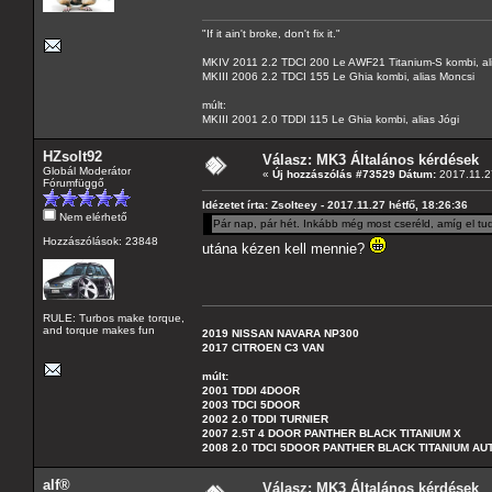
"If it ain't broke, don't fix it."
MKIV 2011 2.2 TDCI 200 Le AWF21 Titanium-S kombi, al
MKIII 2006 2.2 TDCI 155 Le Ghia kombi, alias Moncsi
múlt:
MKIII 2001 2.0 TDDI 115 Le Ghia kombi, alias Jógi
HZsolt92
Válasz: MK3 Általános kérdések
Globál Moderátor
«
Új hozzászólás #73529 Dátum:
2017.11.27
Fórumfüggő
Idézetet írta: Zsolteey - 2017.11.27 hétfő, 18:26:36
Nem elérhető
Pár nap, pár hét. Inkább még most cseréld, amíg el tu
Hozzászólások: 23848
utána kézen kell mennie?
RULE: Turbos make torque,
and torque makes fun
2019 NISSAN NAVARA NP300
2017 CITROEN C3 VAN
múlt:
2001 TDDI 4DOOR
2003 TDCI 5DOOR
2002 2.0 TDDI TURNIER
2007 2.5T 4 DOOR PANTHER BLACK TITANIUM X
2008 2.0 TDCI 5DOOR PANTHER BLACK TITANIUM A
alf®
Válasz: MK3 Általános kérdések