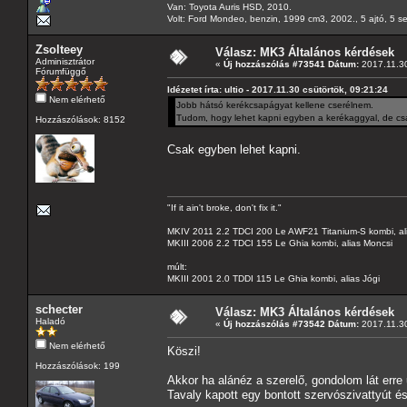
Van: Toyota Auris HSD, 2010.
Volt: Ford Mondeo, benzin, 1999 cm3, 2002., 5 ajtó, 5 s
Zsolteey
Válasz: MK3 Általános kérdések
Adminisztrátor
«
Új hozzászólás #73541 Dátum:
2017.11.30
Fórumfüggő
Idézetet írta: ultio - 2017.11.30 csütörtök, 09:21:24
Nem elérhető
Jobb hátsó kerékcsapágyat kellene cserélnem.
Tudom, hogy lehet kapni egyben a kerékaggyal, de cs
Hozzászólások: 8152
Csak egyben lehet kapni.
"If it ain't broke, don't fix it."
MKIV 2011 2.2 TDCI 200 Le AWF21 Titanium-S kombi, al
MKIII 2006 2.2 TDCI 155 Le Ghia kombi, alias Moncsi
múlt:
MKIII 2001 2.0 TDDI 115 Le Ghia kombi, alias Jógi
schecter
Válasz: MK3 Általános kérdések
Haladó
«
Új hozzászólás #73542 Dátum:
2017.11.30
Nem elérhető
Köszi!
Hozzászólások: 199
Akkor ha alánéz a szerelő, gondolom lát erre 
Tavaly kapott egy bontott szervószivattyút é