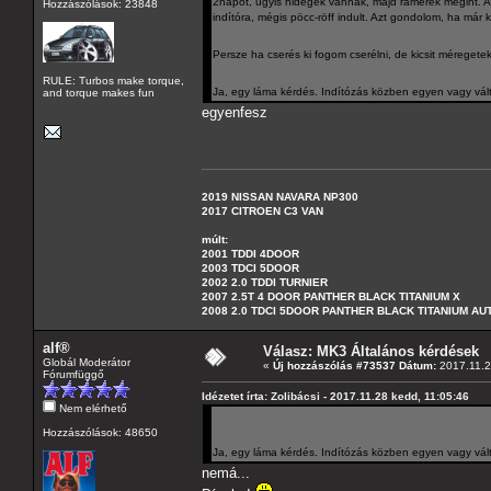
2napot, úgyis hidegek vannak, majd rámérek megint. Az
Hozzászólások: 23848
indítóra, mégis pöcc-röff indult. Azt gondolom, ha már 
Persze ha cserés ki fogom cserélni, de kicsit méregetek
RULE: Turbos make torque,
Ja, egy láma kérdés. Indítózás közben egyen vagy váltó
and torque makes fun
egyenfesz
2019 NISSAN NAVARA NP300
2017 CITROEN C3 VAN
múlt:
2001 TDDI 4DOOR
2003 TDCI 5DOOR
2002 2.0 TDDI TURNIER
2007 2.5T 4 DOOR PANTHER BLACK TITANIUM X
2008 2.0 TDCI 5DOOR PANTHER BLACK TITANIUM A
alf®
Válasz: MK3 Általános kérdések
Globál Moderátor
«
Új hozzászólás #73537 Dátum:
2017.11.2
Fórumfüggő
Idézetet írta: Zolibácsi - 2017.11.28 kedd, 11:05:46
Nem elérhető
Hozzászólások: 48650
Ja, egy láma kérdés. Indítózás közben egyen vagy váltó
nemá...