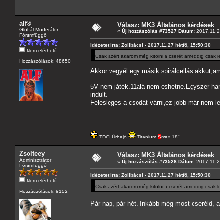
alf®
Válasz: MK3 Általános kérdések
Globál Moderátor
«
Új hozzászólás #73527 Dátum:
2017.11.27
Fórumfüggő
Idézetet írta: Zolibácsi - 2017.11.27 hétfő, 15:50:30
Nem elérhető
Csak azért akarom még kitolni a cserét ameddig csak leh
Hozzászólások: 48650
Akkor vegyél egy másik spirálcellás akkut,am
5V nem játék.11alá nem eshetne.Egyszer ha
indult.
Felesleges a csodát várni,ez jobb már nem le
TDCI Űrhajó
Titanium
S
max 18"
Zsolteey
Válasz: MK3 Általános kérdések
Adminisztrátor
«
Új hozzászólás #73528 Dátum:
2017.11.27
Fórumfüggő
Idézetet írta: Zolibácsi - 2017.11.27 hétfő, 15:50:30
Nem elérhető
Csak azért akarom még kitolni a cserét ameddig csak leh
Hozzászólások: 8152
Pár nap, pár hét. Inkább még most cseréld, a