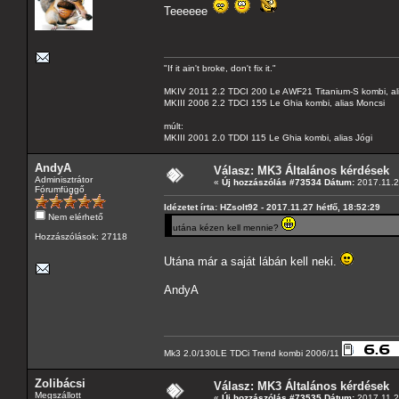
Teeeeee
"If it ain't broke, don't fix it."
MKIV 2011 2.2 TDCI 200 Le AWF21 Titanium-S kombi, al
MKIII 2006 2.2 TDCI 155 Le Ghia kombi, alias Moncsi
múlt:
MKIII 2001 2.0 TDDI 115 Le Ghia kombi, alias Jógi
AndyA
Válasz: MK3 Általános kérdések
Adminisztrátor
«
Új hozzászólás #73534 Dátum:
2017.11.2
Fórumfüggő
Idézetet írta: HZsolt92 - 2017.11.27 hétfő, 18:52:29
Nem elérhető
utána kézen kell mennie?
Hozzászólások: 27118
Utána már a saját lábán kell neki.
AndyA
Mk3 2.0/130LE TDCi Trend kombi 2006/11
Zolibácsi
Válasz: MK3 Általános kérdések
Megszállott
«
Új hozzászólás #73535 Dátum:
2017.11.2