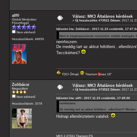
alf®
Válasz: MK3 Általános kérdések
Globál Moderátor
«
Új hozzászólás #73521 Dátum:
2017.11.23
Fórumfüggő
Idézetet írta: Zolibácsi - 2017.11.23 csütörtök, 17:37:3
Nem elérhető
Nem is megtorpanásnak nevezném, inkább dadogás. De
Hozzászólások: 48650
nemhiszem.
De meddig tart az akkut feltölteni , ellenőriz
Teccikérteni?
TDCI Űrhajó
Titanium
S
max 18"
Zolibácsi
Válasz: MK3 Általános kérdések
Megszállott
«
Új hozzászólás #73522 Dátum:
2017.11.23
Nem elérhető
Idézetet írta: alf® - 2017.11.23 csütörtök, 17:49:30
nemhiszem.
Hozzászólások: 3378
De meddig tart az akkut feltölteni , ellenőrizni? Minde
Holnap ellenőriztetem valahol.
MK5 2.0TDCi Titanium PS