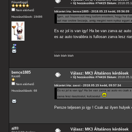
Fórumfüggő
«
Új hozzászólás #74415 Dátum:
2018.05.1
Nem elérhető
Idézetet írta: bence1885 - 2018.05.15 kedd, 09:56:09
Igen, azt hiszem ezt meg tudom erositeni, hogy ha dup
Hozzászólások: 19486
azt mar orokre bezarja, amig megint nem nyitsz egyet a
Es ez jol is van igy! Ha be van zarva az auto
es az auto tovabbra is fullosan zarva lesz ri
blah blah blah
bence1885
Válasz: MK3 Általános kérdések
Kezdő
«
Új hozzászólás #74416 Dátum:
2018.05.1
Nem elérhető
Idézetet írta: zacci - 2018.05.15 kedd, 09:57:34
Es ez jol is van igy! Ha be van zarva az auto es csak a 
Hozzászólások: 68
zarva lesz riasztostul, kulcsostul
Persze teljesen jo igy ! Csak az ilyen hulyek
alf®
Válasz: MK3 Általános kérdések