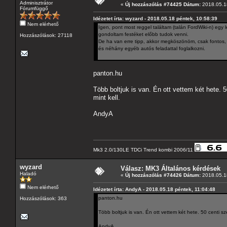
Adminisztrátor
«
Új hozzászólás #74425 Dátum:
2018.05.18
Fórumfüggő
Idézetet írta: wyzard - 2018.05.18 péntek, 10:58:39
Nem elérhető
Igen, pont most reggel találtam (talán FordWiki-n) egy 
gondoltam festéket előbb tudok venni.
Hozzászólások: 27118
De ha van erre tipp, akkor megköszönöm, csak fontos,
és néhány egyéb autós feladattal foglalkozni.
panton.hu
Több boltjuk is van. Én ott vettem két hete.
mint kell.
AndyA
Mk3 2.0/130LE TDCi Trend kombi 2006/11
wyzard
Válasz: MK3 Általános kérdések
Haladó
«
Új hozzászólás #74426 Dátum:
2018.05.18
Nem elérhető
Idézetet írta: AndyA - 2018.05.18 péntek, 11:04:48
panton.hu
Hozzászólások: 363
Több boltjuk is van. Én ott vettem két hete. 50 centi s
AndyA