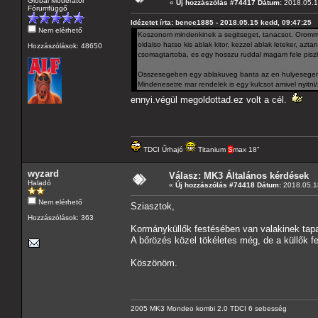
Globál Moderátor
«
Új hozzászólás #74417 Dátum:
2018.05.1
Fórumfüggő
Idézetet írta: bence1885 - 2018.05.15 kedd, 09:47:25
Nem elérhető
Koszonom mindenkinek a segitseget, tanacsot. Oromme
oldalso hatso kis ablak kitor, kezzel ablak leteker, az
Hozzászólások: 48650
csomagtartoba, es egy hosszu ruddal magam fele piszk
Osszesegeben egy ablakuveg banta az en hulyesege
Mindenesetre mar rendelek is egy kulcsot amivel nyitni
ennyi.végül megoldottad.ez volt a cél.
TDCI Űrhajó
Titanium
S
max 18"
wyzard
Válasz: MK3 Általános kérdések
Haladó
«
Új hozzászólás #74418 Dátum:
2018.05.18
Nem elérhető
Sziasztok,
Hozzászólások: 363
Kormányküllők festésében van valakinek tapas
A bőrözés közel tökéletes még, de a küllők f
Köszönöm.
2005 MK3 Mondeo kombi 2.0 TDCI 6 sebesség