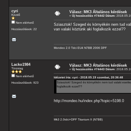
cyri
Válasz: MK3 Általános kérdések
Kezdő
«
Új hozzászólás #74442 Dátum:
2018.05.19
Nem elérhető
Sziasztok! Szeged és környékén nem tud valak
van valaki köztünk aki foglalkozik ezzel??
Hozzászólások: 22
Mondeo 2.0 Tdci EU4 N7BB 2006 DPF
Lacko1984
Válasz: MK3 Általános kérdések
Törzstag
«
Új hozzászólás #74443 Dátum:
2018.05.19
Nem elérhető
Idézetet írta: cyri - 2018.05.19 szombat, 20:36:48
Sziasztok! Szeged és környékén nem tud valaki esetleg 
Hozzászólások: 923
foglalkozik ezzel??
http://mondeo.hu/index.php?topic=5198.0
Mk3 2.0tdci+DPF Titanium X (N7BB)