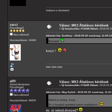
Imádom a dízeleket!
zacci
Válasz: MK3 Általános kérdések
Fórumfüggő
«
Új hozzászólás #74448 Dátum:
2018.05.20
Nem elérhető
Idézetet írta: Zsolteey - 2018.05.20 vasárnap, 11:00:12
Hozzászólások: 19486
Eporapid
koszi !
blah blah blah
alf®
Válasz: MK3 Általános kérdések
Globál Moderátor
«
Új hozzászólás #74449 Dátum:
2018.05.20
Fórumfüggő
Idézetet írta: Meg Győző - 2018.05.20 vasárnap, 11:41
Nem elérhető
Nekem is remeg, rezeg....
Hozzászólások: 48650
Én a hangerő gombbal tudom szabályozni.
és jó neked,élvezed?