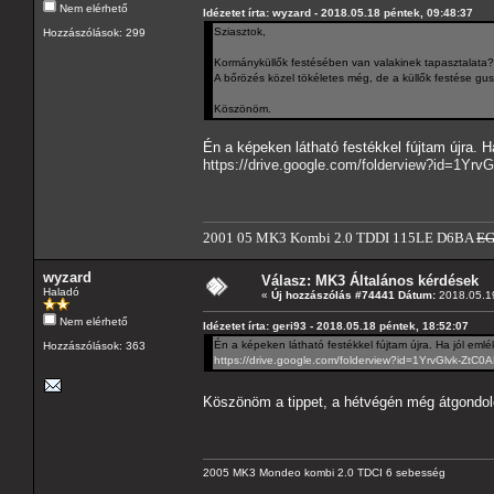
Nem elérhető
Idézetet írta: wyzard - 2018.05.18 péntek, 09:48:37
Sziasztok,
Hozzászólások: 299
Kormányküllők festésében van valakinek tapasztalata? 
A bőrözés közel tökéletes még, de a küllők festése gu
Köszönöm.
Én a képeken látható festékkel fújtam újra. 
https://drive.google.com/folderview?id=1
2001 05 MK3 Kombi 2.0 TDDI 115LE D6BA
E
wyzard
Válasz: MK3 Általános kérdések
Haladó
«
Új hozzászólás #74441 Dátum:
2018.05.19
Nem elérhető
Idézetet írta: geri93 - 2018.05.18 péntek, 18:52:07
Én a képeken látható festékkel fújtam újra. Ha jól em
Hozzászólások: 363
https://drive.google.com/folderview?id=1YrvGlvk-Z
Köszönöm a tippet, a hétvégén még átgond
2005 MK3 Mondeo kombi 2.0 TDCI 6 sebesség