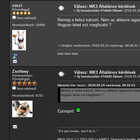
zacci
Válasz: MK3 Általános kérdések
Fórumfüggő
«
Új hozzászólás #74444 Dátum:
2018.05.20
Nem elérhető
Remeg a belso tukrom. Nem az ablaxra ragasz
Hogyan lehet ezt megfixalni ?
Hozzászólások: 19486
«
Utoljára szerkesztve: 2018.05.20 vasárnap, 08:46:31 í
blah blah blah
Zsolteey
Válasz: MK3 Általános kérdések
Adminisztrátor
«
Új hozzászólás #74445 Dátum:
2018.05.20
Fórumfüggő
Idézetet írta: zacci - 2018.05.20 vasárnap, 08:42:01
Nem elérhető
Remeg a belso tukrom. Nem az ablaxra ragasztott oldal
Hogyan lehet ezt megfixalni ?
Hozzászólások: 8152
Eporapid
"If it ain't broke, don't fix it."
MKIV 2011 2.2 TDCI 200 Le AWF21 Titanium-S kombi, al