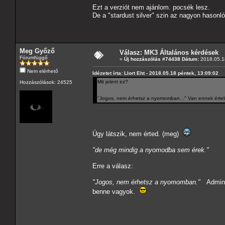
Ezt a verziót nem ajánlom. pocsék lesz.
De a "stardust silver" szin az nagyon hasonló 
Meg Győző
Válasz: MK3 Általános kérdések
Fórumfüggő
«
Új hozzászólás #74438 Dátum:
2018.05.18
Nem elérhető
Idézetet írta: Llort Eht - 2018.05.18 péntek, 13:09:02
Mit jelent ez?
Hozzászólások: 24525
"Jogos, nem érhetsz a nyomomban..." Van ennek érte
Úgy látszik, nem érted. (meg)
"de még mindig a nyomodba sem érek."
Erre a válasz:
"Jogos, nem érhetsz a nyomomban."
AdminA
benne vagyok.