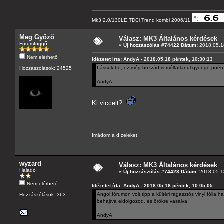
Mk3 2.0/130LE TDCi Trend kombi 2006/11
Meg Győző
Válasz: MK3 Általános kérdések
Fórumfüggő
«
Új hozzászólás #74422 Dátum:
2018.05.18
Nem elérhető
Idézetet írta: AndyA - 2018.05.18 péntek, 10:30:13
Lássuk be, ez még hozzád is méltatlanul gyenge poén 
Hozzászólások: 24525
AndyA
Ki viccelt?
Imádom a dízeleket!
wyzard
Válasz: MK3 Általános kérdések
Haladó
«
Új hozzászólás #74423 Dátum:
2018.05.18
Nem elérhető
Idézetet írta: AndyA - 2018.05.18 péntek, 10:05:05
Angol fórumon volt tipp a kültéri ragasztós vinyl fóli
Hozzászólások: 363
behajtva eldolgozod, és örökre vasalva.
AndyA