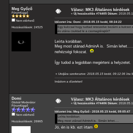
Meg Győző
Válasz: MK3 Általános kérdések
Fórumfüggő
«
Új hozzászólás #74405 Dátum:
2018.05.1
Nem elérhető
Idézetet írta: Domi - 2018.05.15 kedd, 08:24:22
Egy kulccsal hogy tudtad reteszelve bezárni a kulcsot 
Hozzászólások: 24525
és utána csuktad le a csomagtérajtót?
Leírta korábban.
Meg most utánad AdminA is. Simán lehet.....
nehézségi fokozat.
Így tudod a legjobban megérteni a helyzetet
«
Utoljára szerkesztve: 2018.05.15 kedd, 09:12:36 írta
Imádom a dízeleket!
Domi
Válasz: MK3 Általános kérdések
Globál Moderátor
«
Új hozzászólás #74406 Dátum:
2018.05.1
Fórumfüggő
Idézetet írta: Meg Győző - 2018.05.15 kedd, 09:05:47
Nem elérhető
Leírta korábban.
Meg most utánad AdminA is. Simán lehet.....
Hozzászólások: 26965
Jó, én is kb. ezt írtam