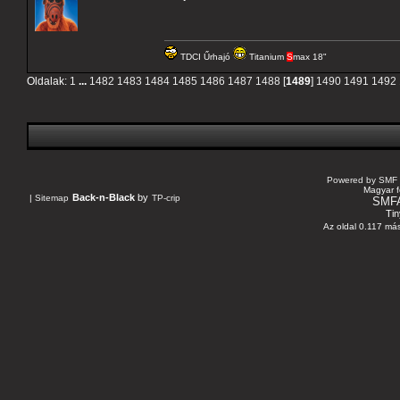
TDCI Űrhajó
Titanium
S
max 18"
Oldalak:
1
...
1482
1483
1484
1485
1486
1487
1488
[
1489
]
1490
1491
1492
Powered by SMF 
Magyar f
Back-n-Black
by
|
Sitemap
TP-crip
SMF
Tin
Az oldal 0.117 más