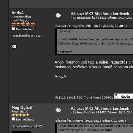
AndyA
Válasz: MK3 Általános kérdések
Adminisztrátor
«
Új hozzászólás #74419 Dátum:
2018.05.18
Fórumfüggő
Idézetet írta: wyzard - 2018.05.18 péntek, 09:48:37
Nem elérhető
Sziasztok,
Hozzászólások: 27118
Kormányküllők festésében van valakinek tapasztalata? 
A bőrözés közel tökéletes még, de a küllők festése gu
Köszönöm.
Angol fórumon volt tipp a kültéri ragasztós v
rásimítod, széleket a sarok mögé behajtva el
AndyA
Mk3 2.0/130LE TDCi Trend kombi 2006/11
Meg Győző
Válasz: MK3 Általános kérdések
Fórumfüggő
«
Új hozzászólás #74420 Dátum:
2018.05.18
Nem elérhető
Idézetet írta: AndyA - 2018.05.18 péntek, 10:05:05
Angol fórumon volt tipp a kültéri ragasztós vinyl fóli
Hozzászólások: 24525
behajtva eldolgozod, és örökre
vasalva
.