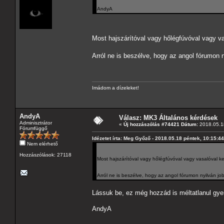
AndyA
Most hajszárítóval vagy hőlégfúvóval vagy v
Arról ne is beszélve, hogy az angol fórumon n
Imádom a dízeleket!
AndyA
Válasz: MK3 Általános kérdések
Adminisztrátor
«
Új hozzászólás #74421 Dátum:
2018.05.18
Fórumfüggő
Idézetet írta: Meg Győző - 2018.05.18 péntek, 10:15:44
Nem elérhető
Hozzászólások: 27118
Most hajszárítóval vagy hőlégfúvóval vagy vasalóval k
Arról ne is beszélve, hogy az angol fórumon nyilván job
Lássuk be, ez még hozzád is méltatlanul gye
AndyA