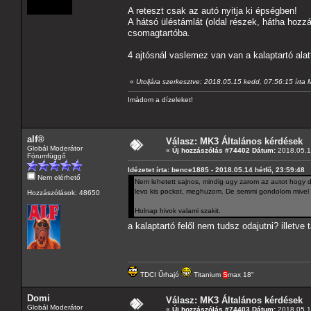
A reteszt csak az autó nyitja ki épségben!
A hátsó üléstámlát (oldal részek, hátha hozzá
csomagtartóba.
4 ajtósnál vaslemez van van a kalaptartó alat
«
Utoljára szerkesztve: 2018.05.15 kedd, 07:56:15 írta
Imádom a dízeleket!
alf®
Válasz: MK3 Általános kérdések
Globál Moderátor
«
Új hozzászólás #74402 Dátum:
2018.05.1
Fórumfüggő
Idézetet írta: bence1885 - 2018.05.14 hétfő, 23:59:48
Nem elérhető
Nem lehetett sajnos, mindig ugy zarom az autot hogy dup
levo kis pockot, meghuzom. De semmi gondolom mivel 
Hozzászólások: 48650
Holnap hivok valami szakit.
a kalaptartó felől nem tudsz odajutni? illetve t
TDCI Űrhajó
Titanium
S
max 18"
Domi
Válasz: MK3 Általános kérdések
Globál Moderátor
«
Új hozzászólás #74403 Dátum:
2018.05.1