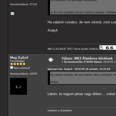
Ezt mondom n is, komolyan kérdeztem.
Hozzászólások: 27118
ui: Én nem próbálok viccelni, hanem csinálom. Próbálk
Ha valamit csinálsz, de nem sikerül, mint a 
AndyA
Mk3 2.0/130LE TDCi Trend kombi 2006/11
Meg Győző
Válasz: MK3 Általános kérdések
Fórumfüggő
«
Új hozzászólás #74430 Dátum:
2018.05.18
Nem elérhető
Idézetet írta: AndyA - 2018.05.18 péntek, 12:22:02
Hozzászólások: 24525
Ha valamit csinálsz, de nem sikerül, mint a poénjaid, 
AndyA
Látom, te nagyon jártas vagy ebben.....soka
Imádom a dízeleket!