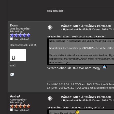
blah blah blah
Domi
Válasz: MK3 Általános kérdések
Globál Moderátor
«
Új hozzászólás #74408 Dátum:
2018.05.1
Fórumfüggő
Idézetet írta: zacci - 2018.05.15 kedd, 09:35:59
Nem elérhető
nem. kuplung. A kuplingnál van valami muanyag fekete
Hozzászólások: 26965
http://kepkuldes.com/images/421d420ebc840531b89
Persze valamit sikerult elqrnom a szereles kozben. Ugy
kapcsolokat mar levettem. Aztan mikor konstataltam, h
tempomatot...grrrr
Zsiráf
Scratch-ében kb. 8-9 éve nem megy
Ex: MKIV, 2012.04. 2.2 TDCi aut. 200LE Titanium-S Turn
Ex: MKIII, 2003.09. 2.0 TDCi 130LE Ghia-Executive Turni
AndyA
Válasz: MK3 Általános kérdések
Adminisztrátor
«
Új hozzászólás #74409 Dátum:
2018.05.1
Fórumfüggő
Idézetet írta: Domi - 2018.05.15 kedd, 09:12:16
Nem elérhető
Jó, én is kb. ezt írtam