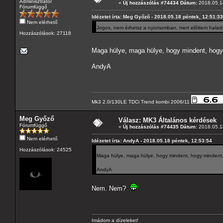
Adminisztrátor
«
Új hozzászólás #74434 Dátum:
2018.05.18
Fórumfüggő
Idézetet írta: Meg Győző - 2018.05.18 péntek, 12:51:33
Nem elérhető
Jogos, nem érhetsz a nyomomban, mert előttem haladsz
Hozzászólások: 27118
Maga hülye, maga hülye, hogy mindent, hog
AndyA
Mk3 2.0/130LE TDCi Trend kombi 2006/11
Meg Győző
Válasz: MK3 Általános kérdések
Fórumfüggő
«
Új hozzászólás #74435 Dátum:
2018.05.18
Nem elérhető
Idézetet írta: AndyA - 2018.05.18 péntek, 12:53:54
Hozzászólások: 24525
Maga hülye, maga hülye, hogy mindent, hogy mindent
AndyA
Nem. Nem?
Imádom a dízeleket!