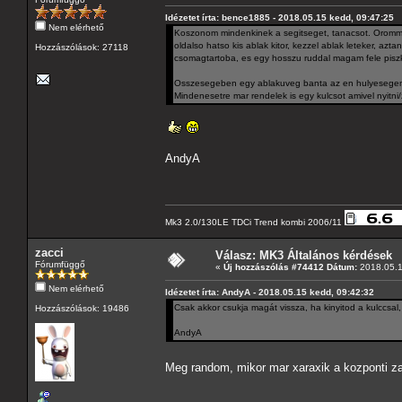
Idézetet írta: bence1885 - 2018.05.15 kedd, 09:47:25
Nem elérhető
Koszonom mindenkinek a segitseget, tanacsot. Oromme
oldalso hatso kis ablak kitor, kezzel ablak leteker, az
Hozzászólások: 27118
csomagtartoba, es egy hosszu ruddal magam fele piszk
Osszesegeben egy ablakuveg banta az en hulyesege
Mindenesetre mar rendelek is egy kulcsot amivel nyitni
AndyA
Mk3 2.0/130LE TDCi Trend kombi 2006/11
zacci
Válasz: MK3 Általános kérdések
Fórumfüggő
«
Új hozzászólás #74412 Dátum:
2018.05.1
Nem elérhető
Idézetet írta: AndyA - 2018.05.15 kedd, 09:42:32
Csak akkor csukja magát vissza, ha kinyitod a kulccsal
Hozzászólások: 19486
AndyA
Meg random, mikor mar xaraxik a kozponti 