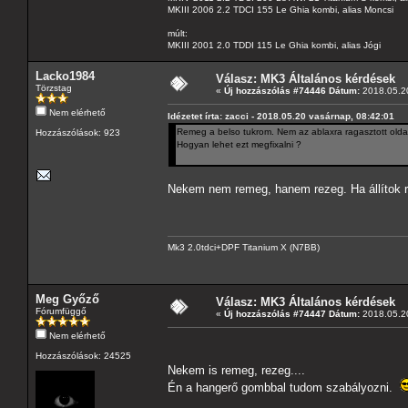
MKIII 2006 2.2 TDCI 155 Le Ghia kombi, alias Moncsi
múlt:
MKIII 2001 2.0 TDDI 115 Le Ghia kombi, alias Jógi
Lacko1984
Válasz: MK3 Általános kérdések
Törzstag
«
Új hozzászólás #74446 Dátum:
2018.05.20
Nem elérhető
Idézetet írta: zacci - 2018.05.20 vasárnap, 08:42:01
Remeg a belso tukrom. Nem az ablaxra ragasztott oldal
Hozzászólások: 923
Hogyan lehet ezt megfixalni ?
Nekem nem remeg, hanem rezeg. Ha állítok r
Mk3 2.0tdci+DPF Titanium X (N7BB)
Meg Győző
Válasz: MK3 Általános kérdések
Fórumfüggő
«
Új hozzászólás #74447 Dátum:
2018.05.20
Nem elérhető
Hozzászólások: 24525
Nekem is remeg, rezeg....
Én a hangerő gombbal tudom szabályozni.