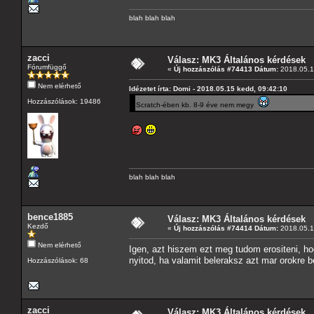
blah blah blah
zacci
Válasz: MK3 Általános kérdések
Fórumfüggő
«
Új hozzászólás #74413 Dátum:
2018.05.1
Nem elérhető
Idézetet írta: Domi - 2018.05.15 kedd, 09:42:10
Hozzászólások: 19486
Scratch-ében kb. 8-9 éve nem megy
blah blah blah
bence1885
Válasz: MK3 Általános kérdések
Kezdő
«
Új hozzászólás #74414 Dátum:
2018.05.1
Nem elérhető
Igen, azt hiszem ezt meg tudom erositeni, h
nyitod, ha valamit beleraksz azt mar orokre 
Hozzászólások: 68
zacci
Válasz: MK3 Általános kérdések