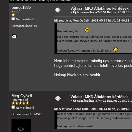
bence1885
Válasz: MK3 Általános kérdések
Kezdő
«
Új hozzászólás #74400 Dátum:
2018.05.14
Nem elérhető
Idézetet írta: Meg Győző - 2018.05.14 hétfő, 23:06:32
Hozzászólások: 68
Kár volt rongálni....
Ha nem reteszre van/lett zárva az autó, akkor a bal első
Ha reteszre van zárva a kocsi, hát akkor macerásabb...
Nekem Taksony nagyon ellenkező irány.
Nem lehetett sajnos, mindig ugy zarom az au
hogy bentrol ajtorol kilincs felett levo kis
Holnap hivok valami szakit.
Meg Győző
Válasz: MK3 Általános kérdések
Fórumfüggő
«
Új hozzászólás #74401 Dátum:
2018.05.1
Nem elérhető
Idézetet írta: bence1885 - 2018.05.14 hétfő, 23:59:48
Nem lehetett sajnos, mindig ugy zarom az autot hogy dup
Hozzászólások: 24525
levo kis pockot, meghuzom. De semmi gondolom mivel 
Holnap hivok valami szakit.