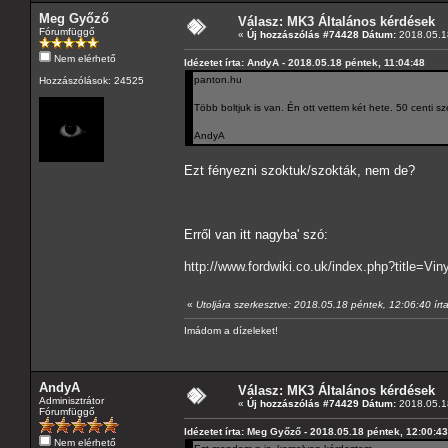
Meg Győző
Válasz: MK3 Általános kérdések
Fórumfüggő
«
Új hozzászólás #74428 Dátum:
2018.05.18
Nem elérhető
Idézetet írta: AndyA - 2018.05.18 péntek, 11:04:48
panton.hu
Hozzászólások: 24525
Több boltjuk is van. Én ott vettem két hete. 50 centi s
AndyA
Ezt fényezni szoktuk/szokták, nem de?
Erről van itt nagyba' szó:
http://www.fordwiki.co.uk/index.php?title=
«
Utoljára szerkesztve: 2018.05.18 péntek, 12:06:40 ír
Imádom a dízeleket!
AndyA
Válasz: MK3 Általános kérdések
Adminisztrátor
«
Új hozzászólás #74429 Dátum:
2018.05.18
Fórumfüggő
Idézetet írta: Meg Győző - 2018.05.18 péntek, 12:00:43
Nem elérhető