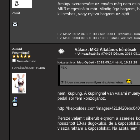
Amúgy szerencsére az enyém még nem csinált 
MK3 megcsinálta már. Mindig úgy hagyom, ha 
Zsiráf
kilincshez, vagy nyitva hagyom az ajtót.
Ex: MKIV, 2012.04. 2.2 TDCi aut. 200LE Titanium-S Turn
Ex: MKIII, 2003.09. 2.0 TDCi 130LE Ghia-Executive Turni
zacci
Válasz: MK3 Általános kérdések
Fórumfüggő
«
Új hozzászólás #74407 Dátum:
2018.05.1
Nem elérhető
Idézetet írta: Meg Győző - 2018.05.14 hétfő, 10:12:28
FÉK
Hozzászólások: 19486
(TIS-ben sincsen semmilyen részletes leírás.
)
nem. kuplung. A kuplingnál van valami muan
pedal sor fem konzoljahoz.
http://kepkuldes.com/images/421d420ebc84
Persze valamit sikerult elqrnom a szereles k
hosszitott 13-as dugokulcs, de a kapcsoloka
vissza raktam a kapcsolokat. Na azota nem le