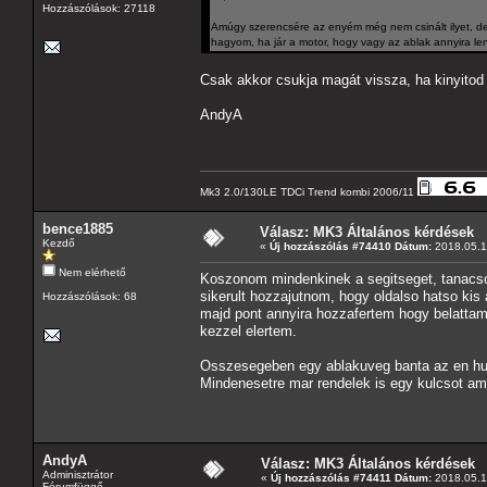
Hozzászólások: 27118
Amúgy szerencsére az enyém még nem csinált ilyet, de
hagyom, ha jár a motor, hogy vagy az ablak annyira len
Csak akkor csukja magát vissza, ha kinyitod
AndyA
Mk3 2.0/130LE TDCi Trend kombi 2006/11
bence1885
Válasz: MK3 Általános kérdések
Kezdő
«
Új hozzászólás #74410 Dátum:
2018.05.1
Nem elérhető
Koszonom mindenkinek a segitseget, tanacso
sikerult hozzajutnom, hogy oldalso hatso kis a
Hozzászólások: 68
majd pont annyira hozzafertem hogy belatta
kezzel elertem.
Osszesegeben egy ablakuveg banta az en h
Mindenesetre mar rendelek is egy kulcsot ami
AndyA
Válasz: MK3 Általános kérdések
Adminisztrátor
«
Új hozzászólás #74411 Dátum:
2018.05.1
Fórumfüggő