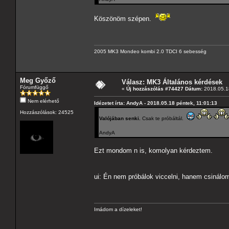
Köszönöm szépen.
2005 MK3 Mondeo kombi 2.0 TDCI 6 sebesség
Meg Győző
Válasz: MK3 Általános kérdések
Fórumfüggő
«
Új hozzászólás #74427 Dátum:
2018.05.18
Nem elérhető
Idézetet írta: AndyA - 2018.05.18 péntek, 11:01:13
Hozzászólások: 24525
Valójában senki.
Csak te próbáltál.
AndyA
Ezt mondom n is, komolyan kérdeztem.
ui: Én nem próbálok viccelni, hanem csinálo
Imádom a dízeleket!