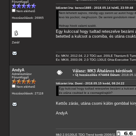
Fórumfüggő
Idézetet írta: bence1885 - 2018.05.14 hétfő, 23:59:48
Nem elérhető
Nem lehetett sajnos, mindig ugy zarom az autot hogy dup
levo kis pockot, meghuzom. De semmi gondolom mivel 
Hozzászólások: 26965
Holnap hivok valami szakit.
Egy kulccsal hogy tudtad reteszelve bezárni 
betetted a kulcsot a csomiba, és utána csukt
Zsiráf
Ex: MKIV, 2012.04. 2.2 TDCi aut. 200LE Titanium-S Turn
Ex: MKIII, 2003.09. 2.0 TDCi 130LE Ghia-Executive Turni
AndyA
Válasz: MK3 Általános kérdések
Adminisztrátor
«
Új hozzászólás #74404 Dátum:
2018.05.1
Fórumfüggő
Idézetet írta: Domi - 2018.05.15 kedd, 08:24:22
Nem elérhető
Egy kulccsal hogy tudtad reteszelve bezárni a kulcsot 
és utána csuktad le a csomagtérajtót?
Hozzászólások: 27118
Kettős zárás, utána csomi külön gombbal kiny
AndyA
Mk3 2.0/130LE TDCi Trend kombi 2006/11