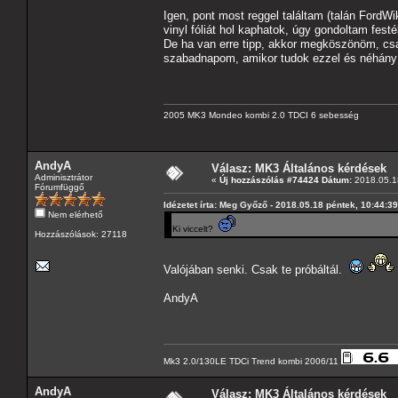
Igen, pont most reggel találtam (talán FordWi
vinyl fóliát hol kaphatok, úgy gondoltam fest
De ha van erre tipp, akkor megköszönöm, csa
szabadnapom, amikor tudok ezzel és néhány e
2005 MK3 Mondeo kombi 2.0 TDCI 6 sebesség
AndyA
Válasz: MK3 Általános kérdések
Adminisztrátor
«
Új hozzászólás #74424 Dátum:
2018.05.18
Fórumfüggő
Idézetet írta: Meg Győző - 2018.05.18 péntek, 10:44:39
Nem elérhető
Ki viccelt?
Hozzászólások: 27118
Valójában senki. Csak te próbáltál.
AndyA
Mk3 2.0/130LE TDCi Trend kombi 2006/11
AndyA
Válasz: MK3 Általános kérdések