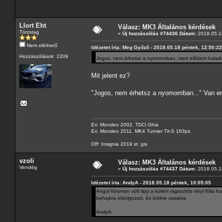
Llort Eht
Válasz: MK3 Általános kérdések
Törzstag
«
Új hozzászólás #74436 Dátum:
2018.05.18
Nem elérhető
Idézetet írta: Meg Győző - 2018.05.18 péntek, 12:50:22
Hozzászólások: 2209
Jogos, nem érhetsz a nyomomban, mert előttem haladsz
Mit jelent ez?
"Jogos, nem érhetsz a nyomomban..." Van e
Ex: Mondeo 2002. TDCi Ghia
Ex: Mondeo 2011. MK4 Turnier Tit-S 163ps
Off: Insignia 2019 st. gsi
vzoli
Válasz: MK3 Általános kérdések
Vendég
«
Új hozzászólás #74437 Dátum:
2018.05.18
Idézetet írta: AndyA - 2018.05.18 péntek, 10:05:05
Angol fórumon volt tipp a kültéri ragasztós vinyl fóli
behajtva eldolgozod, és örökre vasalva.
AndyA