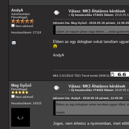
AndyA
Válasz: MK3 Általános kérdések
Adminisztrátor
«
Új hozzászólás #74431 Dátum:
2018.05.18
Fórumfüggő
Idézetet írta: Meg Győző - 2018.05.18 péntek, 12:36:25
Nem elérhető
Látom, te nagyon jártas vagy ebben.....sokat gyakoro
Hozzászólások: 27118
Ebben az egy dologban sokat tanultam ugyan
AndyA
Mk3 2.0/130LE TDCi Trend kombi 2006/11
Meg Győző
Válasz: MK3 Általános kérdések
Fórumfüggő
«
Új hozzászólás #74432 Dátum:
2018.05.18
Nem elérhető
Idézetet írta: AndyA - 2018.05.18 péntek, 12:45:39
Hozzászólások: 24525
Ebben az egy dologban sokat tanultam ugyan tőled, 
AndyA
Jogos, nem érhetsz a nyomomban, mert előtte