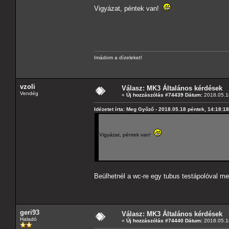
Vigyázat, péntek van!
Imádom a dízeleket!
vzoli
Válasz: MK3 Általános kérdések
Vendég
«
Új hozzászólás #74439 Dátum:
2018.05.18
Idézetet írta: Meg Győző - 2018.05.18 péntek, 14:18:18
Vigyázat, péntek van!
Beülhetnél a wc-re egy tubus testápolóval m
geri93
Válasz: MK3 Általános kérdések
Haladó
«
Új hozzászólás #74440 Dátum:
2018.05.18