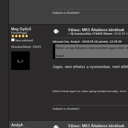
Imádom a dízeleket!
Meg Győző
Válasz: MK3 Általános kérdések
Fórumfüggő
«
Új hozzászólás #74433 Dátum:
2018.05.18
Nem elérhető
Idézetet írta: AndyA - 2018.05.18 péntek, 12:45:39
Hozzászólások: 24525
Ebben az egy dologban sokat tanultam ugyan tőled, 
AndyA
Jogos, nem érhetsz a nyomomban, mert előtte
Kellően le-fáradt vagyok már a héten, úgyhogy húzhatjuk bármeddig.....bírom!
Imádom a dízeleket!
AndyA
Válasz: MK3 Általános kérdések