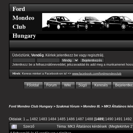
Ford
Mondeo
Club
Hungary
Üdvözlünk,
Vendég
. Kérlek
jelentkezz be
vagy
regisztrálj
.
Jelentkezz be a felhasználóneveddel, jelszavaddal és add meg a munkamenet hoss
Hírek
: Keress minket a Facebook-on is! =>
www.facebook.com/fordmondeoclub
Főoldal
Forum
Wiki
Súgó
Keresés
Bejelentke
Ford Mondeo Club Hungary
>
Szakmai fórum
>
Mondeo III.
>
MK3 Általános kér
Oldalak:
1
...
1482
1483
1484
1485
1486
1487
1488
[
1489
]
1490
1491
1492
Szerző
Téma: MK3 Általános kérdések (Megtekintve 
0 Felhasználó és 47 vendég van a témában