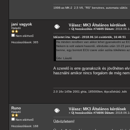
1998-as MK-2 2,5 V6, "RS" benzines, automata váltós
jani vagyok
Válasz: MK3 Általános kérdések
Haladó
«
Új hozzászólás #74605 Dátum:
2018.06.14
Nem elérhető
Idézetet írta: Vagol - 2018.06.14 csütörtök, 16:46:51
Ha minden rendben van akkor lehet gyanakodni az ECU
Hozzászólások: 365
Nekem is volt valami hasonló, elindulás után 10-15 per
benne, egy bontott ECU csere után azóta tökéletes az a
Üdv: László
A szerelő is erre gyanakszik és jövőhéten el
használni amikor nincs forgalom de még nem 
2.0 16v 145le 2001 ghia, 185000km, lépcsőshátú ,kék
Runo
Válasz: MK3 Általános kérdések
Haladó
«
Új hozzászólás #74606 Dátum:
2018.06.14
Nem elérhető
Üdvözletem!
Hozzászólások: 168