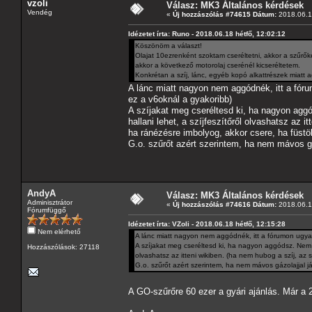
vzoli
Válasz: MK3 Általános kérdések
Vendég
«
Új hozzászólás #74615 Dátum:
2018.06.18
Idézetet írta: Runo - 2018.06.18 hétfő, 12:02:12
Köszönöm a választ!
Olajat 10ezrenként szoktam cseréltetni, akkor a szűrőket
akkor a következő motorolaj cserénél kicseréltetem.
Konkrétan a szíj, lánc, egyéb kopó alkattrészek miatt 
A lánc miatt nagyon nem aggódnék, itt a fórum
ez a v6oknál a gyakoribb)
A szíjakat meg cseréltesd ki, ha nagyon aggó
hallani lehet, a szíjfeszítőről olvashatsz az 
ha ránézésre imbolyog, akkor csere, ha füstöl
G.o. szűrőt azért szerintem, ha nem mávos gá
AndyA
Válasz: MK3 Általános kérdések
Adminisztrátor
«
Új hozzászólás #74616 Dátum:
2018.06.18
Fórumfüggő
Idézetet írta: VZoli - 2018.06.18 hétfő, 12:15:28
Nem elérhető
A lánc miatt nagyon nem aggódnék, itt a fórumon ugyan 
A szíjakat meg cseréltesd ki, ha nagyon aggódsz. Nem eg
Hozzászólások: 27118
olvashatsz az itteni wikiben. (ha nem hubog a szíj, az 
G.o. szűrőt azért szerintem, ha nem mávos gázolajjal j
A GO-szűrőre 60 ezer a gyári ajánlás. Már a 2