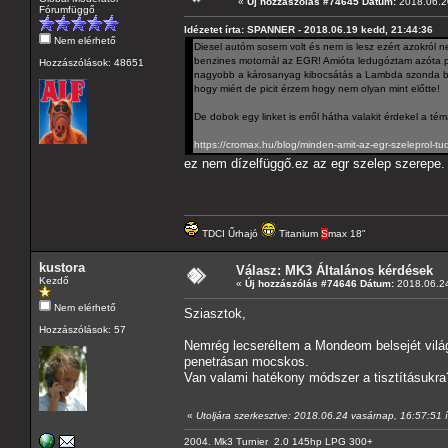
«
Új hozzászólás #74645 Dátum:
2018.06.20
Fórumfüggő
Idézetet írta: SPANNER - 2018.06.19 kedd, 21:44:36
Nem elérhető
Diesel autóm sosem volt és nem is lesz ezért azokról n
benzines motornál az EGR! Amióta ledugóztam azóta pi
Hozzászólások: 48651
nagyobb a károsanyag kibocsátás a Lambda szonda bes
hogy miért de picit érzem hogy nem olyan mint előtte!
De dobok egy linket is erről hátha valakit érdekel a té
https://cromax.hu/blog/minden-amit-az-egr-szeleprol-tudn
ez nem dízelfüggő.ez az egr szelep szerepe.
TDCI Űrhajó
Titanium
S
max 18"
kustora
Válasz: MK3 Általános kérdések
Kezdő
«
Új hozzászólás #74646 Dátum:
2018.06.24
Nem elérhető
Sziasztok,
Hozzászólások: 57
Nemrég lecseréltem a Mondeom belsejét világ
penetrásan mocskos.
Van valami hatékony módszer a tisztításukra
«
Utoljára szerkesztve: 2018.06.24 vasárnap, 16:57:51 í
2004. Mk3 Turnier 2.0 145hp LPG 300+