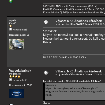
2002 MKIII TDCi kombi Ghia + tempomat (130 Le).
Pirelli P7 Cinturato + Pirelli Snowcontroll 3 Túl a 450.00
Konica Minolta új, felújított, bemutatótermi multifunkció
speti
Válasz: MK3 Általános kérdések
Kezdő
«
Új hozzászólás #74602 Dátum:
2018.06.14
Nem elérhető
Sziasztok.
Milyen, és mennyi olaj kell a szervókormány
Hozzászólások: 99
Hogyan kell átmosni a rendszert, és kell-e eg
Köszi.
MK3 2.0 TDCi GHIA Kombi 2006 130Le
Vagyokabajnok
Válasz: MK3 Általános kérdések
Megszállott
«
Új hozzászólás #74603 Dátum:
2018.06.14
Nem elérhető
Idézetet írta: speti - 2018.06.14 csütörtök, 09:44:47
Sziasztok.
Hozzászólások: 3548
Milyen, és mennyi olaj kell a szervókormányhoz?
Hogyan kell átmosni a rendszert, és kell-e egyáltalán?
Köszi.
Szia.