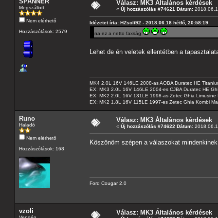
SPANNER
Válasz: MK3 Általános kérdések
Megszállott
«
Új hozzászólás #74621 Dátum:
2018.06.18
Nem elérhető
Idézetet írta: HZsolt92 - 2018.06.18 hétfő, 20:58:19
Hozzászólások: 2579
na ez a netto faxság
Lehet de én veletek ellentétben a tapasztala
MK4 2.0L 16V 146LE 2008-as AOBA Duratec HE Titanium
EX: MK3 2.0L 16V 146LE 2004-es CJBA Duratec HE Gh
EX: MK2 2.0L 16V 131LE 1998-as Zetec Ghia Limusine 
EX: MK2 1.8L 16V 115LE 1997-es Zetec Ghia Kombi Ma
Runo
Válasz: MK3 Általános kérdések
Haladó
«
Új hozzászólás #74622 Dátum:
2018.06.1
Nem elérhető
Köszönöm szépen a válaszokat mindenkinek
Hozzászólások: 168
Ford Cougar 2.0
vzoli
Válasz: MK3 Általános kérdések
Vendég