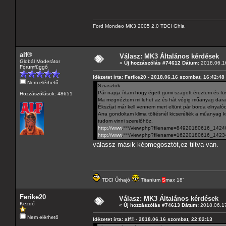
Ford Mondeo MK3 2005 2.0 TDCI Ghia
alf®
Válasz: MK3 Általános kérdések
Globál Moderátor
«
Új hozzászólás #74612 Dátum:
2018.06.16
Fórumfüggő
Idézetet írta: Ferike20 - 2018.06.16 szombat, 16:42:48
Nem elérhető
Sziasztok.
Pár napja írtam hogy égett gumi szagott éreztem és füstöt
Hozzászólások: 48651
Ma megnéztem mi lehet az és hát végig műanyag darabk
Ékszíjat már kell vennem mert eltünt pár borda elnyalód
Arra gondoltam klima töltésnél kicserélték a műanyag ku
tudom vinni szerelőhöz.
http://www
.***/view.php?filename=84920180616_1424
http://www
.***/view.php?filename=16220180616_1423
válassz másik képmegosztót,ez tiltva van.
TDCI Űrhajó
Titanium
S
max 18"
Ferike20
Válasz: MK3 Általános kérdések
Kezdő
«
Új hozzászólás #74613 Dátum:
2018.06.17
Nem elérhető
Idézetet írta: alf® - 2018.06.16 szombat, 22:02:13