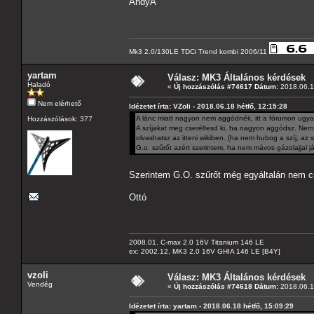
AndyA
Mk3 2.0/130LE TDCi Trend kombi 2006/11
yartam
Válasz: MK3 Általános kérdések
Haladó
«
Új hozzászólás #74617 Dátum:
2018.06.18
Nem elérhető
Idézetet írta: VZoli - 2018.06.18 hétfő, 12:15:28
A lánc miatt nagyon nem aggódnék, itt a fórumon ugyan 
Hozzászólások: 377
A szíjakat meg cseréltesd ki, ha nagyon aggódsz. Nem eg
olvashatsz az itteni wikiben. (ha nem hubog a szíj, az 
G.o. szűrőt azért szerintem, ha nem mávos gázolajjal j
Szerintem G.O. szűrőt még egyáltalán nem c
Ottó
2008.01. C-max 2.0 16V Titanium 146 LE
ex: 2002.12. MK3 2.0 16V GHIA 146 LE [B4Y]
vzoli
Válasz: MK3 Általános kérdések
Vendég
«
Új hozzászólás #74618 Dátum:
2018.06.18
Idézetet írta: yartam - 2018.06.18 hétfő, 15:09:29