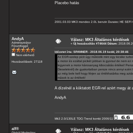
Placebo hatás
2001.03.03 MK3 mondeo 2.0L benzin Duratec HE SEFI 
AndyA
Válasz: MK3 Általános kérdések
Adminisztrátor
«
Új hozzászólás #74644 Dátum:
2018.06.20
Fórumfüggő
Idézetet írta: SPANNER - 2018.06.19 kedd, 20:38:46
Nem elérhető
Az EGR-szelep picit úgy működik mint egy kicsike turbó
a motor és ezáltal picikét jobban is gyorsul de nem e
Hozzászólások: 27118
legyenek a motor károsanyag kibocsátás értékei! Persz
Dieseleknél) de gyakorlatban persze nincs annyi ezért
az még bele kell hogy férjen az értékhatárba meg aztán
mások is az értékek!
A dízelnél a kiiktatott EGR-rel azért megy át
AndyA
Mk3 2.0/130LE TDCi Trend kombi 2006/11
alf®
Válasz: MK3 Általános kérdések
Globál Moderátor