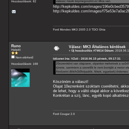
válassz másik képmegosztót,ez tiltva van.
Hozzászólások: 82
http://kepkuldes.com/images/196e0cbed3579
http://kepkuldes.com/images/f75e53e7a0ac2
Ford Mondeo MK3 2005 2.0 TDCI Ghia
Runo
Válasz: MK3 Általános kérdések
Haladó
«
Új hozzászólás #74614 Dátum:
2018.06.18
Nem elérhető
Idézetet írta: VZoli - 2018.06.15 péntek, 09:17:31
20ezrenként van olajcsere, olyankor mehetnek a szűrők 
Hozzászólások: 168
tünete, szerintem a szerelők le nem bontják a motor ele
Átnézetni (fék/hűtőfolyadék, fékek, egyebek) érdemes 
Köszönöm a választ!
Olajat 10ezrenként szoktam cseréltetni, akkor
de lehet, hogy a váltó olajat akkor a követke
Konkrétan a szíj, lánc, egyéb kopó alkattrés
Ford Cougar 2.0