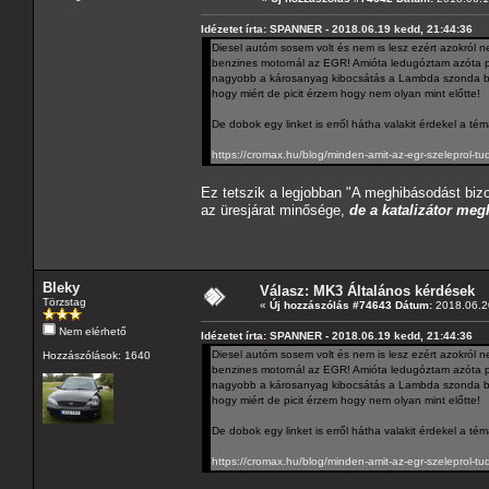
Idézetet írta: SPANNER - 2018.06.19 kedd, 21:44:36
Diesel autóm sosem volt és nem is lesz ezért azokról n
benzines motornál az EGR! Amióta ledugóztam azóta pi
nagyobb a károsanyag kibocsátás a Lambda szonda bes
hogy miért de picit érzem hogy nem olyan mint előtte!
De dobok egy linket is erről hátha valakit érdekel a té
https://cromax.hu/blog/minden-amit-az-egr-szeleprol-tudn
Ez tetszik a legjobban "A meghibásodást biz
az üresjárat minősége,
de a katalizátor me
Bleky
Válasz: MK3 Általános kérdések
Törzstag
«
Új hozzászólás #74643 Dátum:
2018.06.20
Nem elérhető
Idézetet írta: SPANNER - 2018.06.19 kedd, 21:44:36
Diesel autóm sosem volt és nem is lesz ezért azokról n
Hozzászólások: 1640
benzines motornál az EGR! Amióta ledugóztam azóta pi
nagyobb a károsanyag kibocsátás a Lambda szonda bes
hogy miért de picit érzem hogy nem olyan mint előtte!
De dobok egy linket is erről hátha valakit érdekel a té
https://cromax.hu/blog/minden-amit-az-egr-szeleprol-tudn