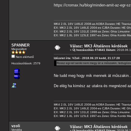
https://cromax.hu/blog/minden-amit-az-egr-szel
MK4 2.0L 16V 146LE 2008-as AOBA Duratec HE Titanium
EX: MK3 2.0L 16V 146LE 2004-es CJBA Duratec HE Gh
EX: MK2 2.0L 16V 131LE 1998-as Zetec Ghia Limusine 
EX: MK2 1.8L 16V 115LE 1997-es Zetec Ghia Kombi Ma
SPANNER
Válasz: MK3 Általános kérdések
Megszállott
«
Új hozzászólás #74641 Dátum:
2018.06.1
Nem elérhető
Idézetet írta: VZoli - 2018.06.19 kedd, 21:17:28
Rossz egr-rel senki nem megy át a műszakin, ledugózo
Hozzászólások: 2579
Ne tudd meg hogy mik mennek át műszakin.
De elég ha kimész az utakra és megnézed az a
MK4 2.0L 16V 146LE 2008-as AOBA Duratec HE Titanium
EX: MK3 2.0L 16V 146LE 2004-es CJBA Duratec HE Gh
EX: MK2 2.0L 16V 131LE 1998-as Zetec Ghia Limusine 
EX: MK2 1.8L 16V 115LE 1997-es Zetec Ghia Kombi Ma
vzoli
Válasz: MK3 Általános kérdések
Vendég
«
Új hozzászólás #74642 Dátum:
2018.06.1