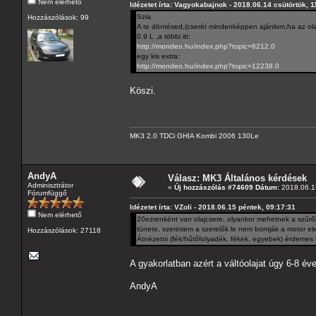
Nem elérhető
Idézetet írta: Vagyokabajnok - 2018.06.14 csütörtök, 1
Szia.
Hozzászólások: 99
A te döntésed,(cserét mindenképpen ajánlom,ha az olaj
0.9 L ,a többi itt:
http://mondeo.hu/index.php?topic=6212.0
egy kis extra:
http://mondeo.hu/index.php?topic=12238.0
Köszi.
MK3 2.0 TDCi GHIA Kombi 2006 130Le
AndyA
Válasz: MK3 Általános kérdések
Adminisztrátor
«
Új hozzászólás #74609 Dátum:
2018.06.15
Fórumfüggő
Idézetet írta: VZoli - 2018.06.15 péntek, 09:17:31
Nem elérhető
20ezrenként van olajcsere, olyankor mehetnek a szűrők 
tünete, szerintem a szerelők le nem bontják a motor ele
Hozzászólások: 27118
Átnézetni (fék/hűtőfolyadék, fékek, egyebek) érdemes 
A gyakorlatban azért a váltóolajat úgy 6-8 é
AndyA