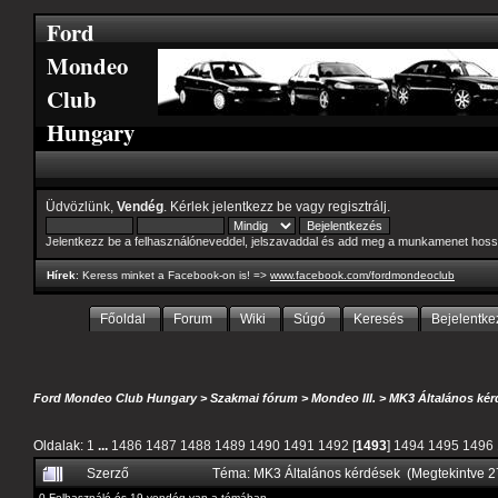
Ford
Mondeo
Club
Hungary
Üdvözlünk,
Vendég
. Kérlek
jelentkezz be
vagy
regisztrálj
.
Jelentkezz be a felhasználóneveddel, jelszavaddal és add meg a munkamenet hoss
Hírek
: Keress minket a Facebook-on is! =>
www.facebook.com/fordmondeoclub
Főoldal
Forum
Wiki
Súgó
Keresés
Bejelentke
Ford Mondeo Club Hungary
>
Szakmai fórum
>
Mondeo III.
>
MK3 Általános kér
Oldalak:
1
...
1486
1487
1488
1489
1490
1491
1492
[
1493
]
1494
1495
1496
Szerző
Téma: MK3 Általános kérdések (Megtekintve 
0 Felhasználó és 19 vendég van a témában