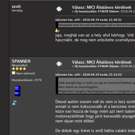
vzoli
Válasz: MK3 Általános kérdések
Vendég
«
Új hozzászólás #74639 Dátum:
2018.06.1
Idézetet írta: alf® - 2018.06.19 kedd, 21:28:31
benyások nem.Az eu3-as dizil igen.Sőt a 4es is ha ép
jaja, meghát van az a hely ahol bárhogy. Vol
használni, de meg nem erősítette személyese
SPANNER
Válasz: MK3 Általános kérdések
Megszállott
«
Új hozzászólás #74640 Dátum:
2018.06.1
Nem elérhető
Idézetet írta: alf® - 2018.06.19 kedd, 21:14:23
Hozzászólások: 2579
több levegőt kap a motor az egr-en keresztül?jobban g
Nem értem az összefüggést...
Oxigénben szegény kipufogógázt kever a hengerbe,ami
Diesel autóm sosem volt és nem is lesz ezért
emiatt is nem kokszosodik el a benzines mot
köze van hozzá de hogy miért azt nem tudom
motorvezérlőnek hogy picit kevesebb anyagot
nem olyan mint előtte!
De dobok egy linket is erről hátha valakit ér