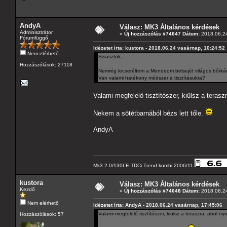
AndyA
Válasz: MK3 Általános kérdések
Adminisztrátor
«
Új hozzászólás #74647 Dátum:
2018.06.24
Fórumfüggő
Idézetet írta: kustora - 2018.06.24 vasárnap, 10:24:52
Nem elérhető
Sziasztok,
Hozzászólások: 27118
Nemrég lecseréltem a Mondeom belsejét világos bőrkár
Van valami hatékony módszer a tisztításukra?
Valami megfelelő tisztítószer, kiülsz a teras
Nekem a sötétbarnából bézs lett tőle.
AndyA
Mk3 2.0/130LE TDCi Trend kombi 2006/11
kustora
Válasz: MK3 Általános kérdések
Kezdő
«
Új hozzászólás #74648 Dátum:
2018.06.24
Nem elérhető
Idézetet írta: AndyA - 2018.06.24 vasárnap, 17:45:06
Valami megfelelő tisztítószer, kiülsz a teraszra, ahol 
Hozzászólások: 57