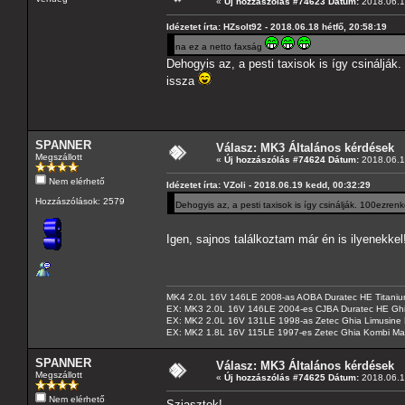
«
Új hozzászólás #74623 Dátum:
2018.06.1
Idézetet írta: HZsolt92 - 2018.06.18 hétfő, 20:58:19
na ez a netto faxság
Dehogyis az, a pesti taxisok is így csinálják
issza
SPANNER
Válasz: MK3 Általános kérdések
Megszállott
«
Új hozzászólás #74624 Dátum:
2018.06.1
Nem elérhető
Idézetet írta: VZoli - 2018.06.19 kedd, 00:32:29
Hozzászólások: 2579
Dehogyis az, a pesti taxisok is így csinálják. 100ezren
Igen, sajnos találkoztam már én is ilyenekke
MK4 2.0L 16V 146LE 2008-as AOBA Duratec HE Titanium
EX: MK3 2.0L 16V 146LE 2004-es CJBA Duratec HE Gh
EX: MK2 2.0L 16V 131LE 1998-as Zetec Ghia Limusine 
EX: MK2 1.8L 16V 115LE 1997-es Zetec Ghia Kombi Ma
SPANNER
Válasz: MK3 Általános kérdések
Megszállott
«
Új hozzászólás #74625 Dátum:
2018.06.1
Nem elérhető
Sziasztok!