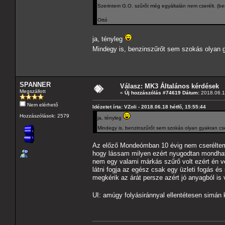
Szerintem G.O. szűrőt még egyáltalán nem cserélt. (b
Ottó
ja, tényleg
Mindegy is, benzinszűrőt sem szokás olyan 
SPANNER
Válasz: MK3 Általános kérdések
Megszállott
«
Új hozzászólás #74619 Dátum:
2018.06.18
Nem elérhető
Idézetet írta: VZoli - 2018.06.18 hétfő, 15:55:44
Hozzászólások: 2579
ja, tényleg
Mindegy is, benzinszűrőt sem szokás olyan gyakran cs
Az előző Mondeómban 10 évig nem cseréltem 
hogy lássam milyen ezért nyugodtan mondhato
nem egy valami márkás szűrő volt ezért én v
látni fogja az egész csak egy üzleti fogás 
megkérik az árát persze azért jó anyagból is 
UI: amúgy folyásiránnyal ellentétesen simán k