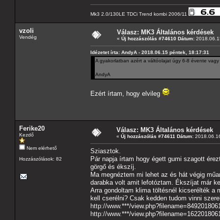
Mk3 2.0/130LE TDCi Trend kombi 2006/11
vzoli
Válasz: MK3 Általános kérdések
Vendég
«
Új hozzászólás #74610 Dátum:
2018.06.15
Idézetet írta: AndyA - 2018.06.15 péntek, 18:17:31
A gyakorlatban azért a váltóolajat úgy 6-8 évente vag
AndyA
Ezért írtam, hogy elvileg
Ferike20
Válasz: MK3 Általános kérdések
Kezdő
«
Új hozzászólás #74611 Dátum:
2018.06.16
Nem elérhető
Sziasztok.
Pár napja írtam hogy égett gumi szagott érezte
Hozzászólások: 82
görgő és ékszíj.
Ma megnéztem mi lehet az és hát végig műan
darabka volt amit lefotóztam. Ékszíjat már ke
Arra gondoltam klima töltésnél kicserélték a 
kell cserélni? Csak kedden tudom vinni szere
http://www
.***/view.php?filename=849201806
http://www
.***/view.php?filename=162201806