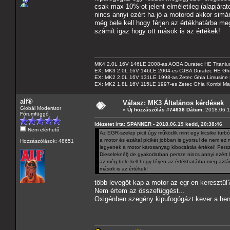
csak max 10%-ot jelent elméletileg (alapjára
nincs annyi ezért ha jó a motorod akkor sim
még bele kell hogy férjen az értékhatárba me
számít igaz hogy ott mások is az értékek!
MK4 2.0L 16V 146LE 2008-as AOBA Duratec HE Titanium
EX: MK3 2.0L 16V 146LE 2004-es CJBA Duratec HE Gh
EX: MK2 2.0L 16V 131LE 1998-as Zetec Ghia Limusine 
EX: MK2 1.8L 16V 115LE 1997-es Zetec Ghia Kombi Ma
alf®
Válasz: MK3 Általános kérdések
Globál Moderátor
«
Új hozzászólás #74636 Dátum:
2018.06.1
Fórumfüggő
Idézetet írta: SPANNER - 2018.06.19 kedd, 20:38:46
Nem elérhető
Az EGR-szelep picit úgy működik mint egy kicsike turbó
a motor és ezáltal picikét jobban is gyorsul de nem e
Hozzászólások: 48651
legyenek a motor károsanyag kibocsátás értékei! Persz
Dieseleknél) de gyakorlatban persze nincs annyi ezért
az még bele kell hogy férjen az értékhatárba meg aztán
mások is az értékek!
több levegőt kap a motor az egr-en keresztül
Nem értem az összefüggést...
Oxigénben szegény kipufogógázt kever a hen