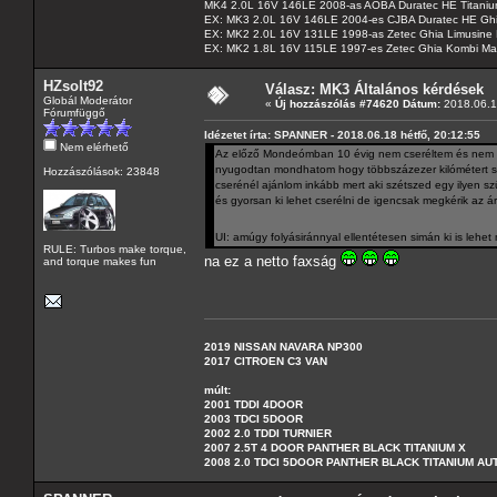
MK4 2.0L 16V 146LE 2008-as AOBA Duratec HE Titanium
EX: MK3 2.0L 16V 146LE 2004-es CJBA Duratec HE Gh
EX: MK2 2.0L 16V 131LE 1998-as Zetec Ghia Limusine 
EX: MK2 1.8L 16V 115LE 1997-es Zetec Ghia Kombi Ma
HZsolt92
Válasz: MK3 Általános kérdések
Globál Moderátor
«
Új hozzászólás #74620 Dátum:
2018.06.18
Fórumfüggő
Idézetet írta: SPANNER - 2018.06.18 hétfő, 20:12:55
Nem elérhető
Az előző Mondeómban 10 évig nem cseréltem és nem vo
nyugodtan mondhatom hogy többszázezer kilómétert sim
Hozzászólások: 23848
cserénél ajánlom inkább mert aki szétszed egy ilyen s
és gyorsan ki lehet cserélni de igencsak megkérik az ár
UI: amúgy folyásiránnyal ellentétesen simán ki is lehet
RULE: Turbos make torque,
na ez a netto faxság
and torque makes fun
2019 NISSAN NAVARA NP300
2017 CITROEN C3 VAN
múlt:
2001 TDDI 4DOOR
2003 TDCI 5DOOR
2002 2.0 TDDI TURNIER
2007 2.5T 4 DOOR PANTHER BLACK TITANIUM X
2008 2.0 TDCI 5DOOR PANTHER BLACK TITANIUM A