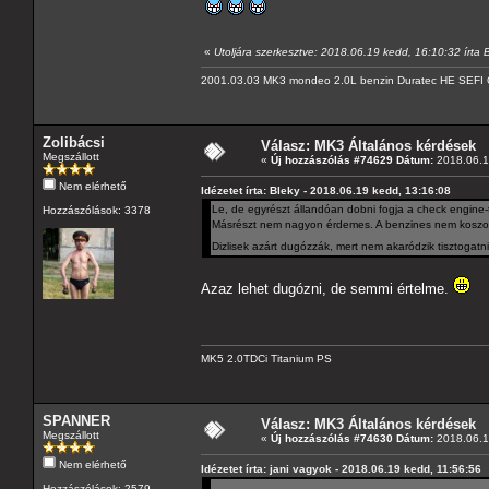
«
Utoljára szerkesztve: 2018.06.19 kedd, 16:10:32 írta 
2001.03.03 MK3 mondeo 2.0L benzin Duratec HE SEFI 
Zolibácsi
Válasz: MK3 Általános kérdések
Megszállott
«
Új hozzászólás #74629 Dátum:
2018.06.1
Nem elérhető
Idézetet írta: Bleky - 2018.06.19 kedd, 13:16:08
Le, de egyrészt állandóan dobni fogja a check engine-t
Hozzászólások: 3378
Másrészt nem nagyon érdemes. A benzines nem koszolódik
Dizlisek azárt dugózzák, mert nem akaródzik tisztogatn
Azaz lehet dugózni, de semmi értelme.
MK5 2.0TDCi Titanium PS
SPANNER
Válasz: MK3 Általános kérdések
Megszállott
«
Új hozzászólás #74630 Dátum:
2018.06.1
Nem elérhető
Idézetet írta: jani vagyok - 2018.06.19 kedd, 11:56:56
Hozzászólások: 2579