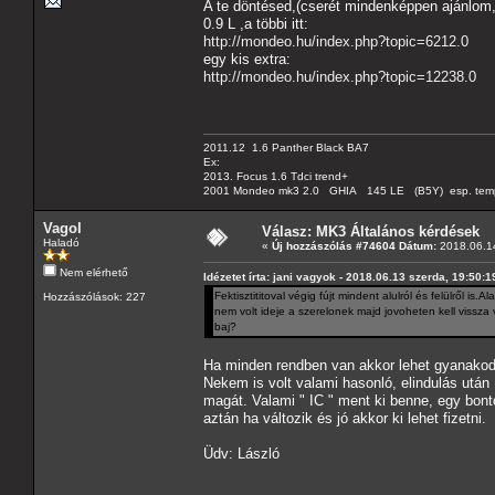
A te döntésed,(cserét mindenképpen ajánlom,h
0.9 L ,a többi itt:
http://mondeo.hu/index.php?topic=6212.0
egy kis extra:
http://mondeo.hu/index.php?topic=12238.0
2011.12 1.6 Panther Black BA7
Ex:
2013. Focus 1.6 Tdci trend+
2001 Mondeo mk3 2.0 GHIA 145 LE (B5Y) esp. tempom
Vagol
Válasz: MK3 Általános kérdések
Haladó
«
Új hozzászólás #74604 Dátum:
2018.06.14
Nem elérhető
Idézetet írta: jani vagyok - 2018.06.13 szerda, 19:50:1
Fektisztititoval végig fújt mindent alulról és felülről i
Hozzászólások: 227
nem volt ideje a szerelonek majd jovoheten kell vissza 
baj?
Ha minden rendben van akkor lehet gyanakod
Nekem is volt valami hasonló, elindulás után
magát. Valami " IC " ment ki benne, egy bon
aztán ha változik és jó akkor ki lehet fizetni.
Üdv: László