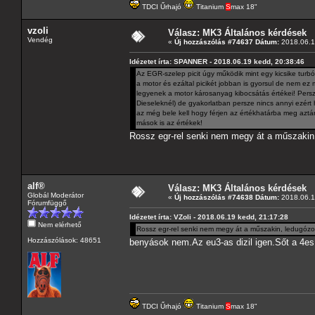
TDCI Űrhajó
Titanium
S
max 18"
vzoli
Válasz: MK3 Általános kérdések
Vendég
«
Új hozzászólás #74637 Dátum:
2018.06.1
Idézetet írta: SPANNER - 2018.06.19 kedd, 20:38:46
Az EGR-szelep picit úgy működik mint egy kicsike turbó
a motor és ezáltal picikét jobban is gyorsul de nem e
legyenek a motor károsanyag kibocsátás értékei! Persz
Dieseleknél) de gyakorlatban persze nincs annyi ezért
az még bele kell hogy férjen az értékhatárba meg aztán
mások is az értékek!
Rossz egr-rel senki nem megy át a műszakin,
alf®
Válasz: MK3 Általános kérdések
Globál Moderátor
«
Új hozzászólás #74638 Dátum:
2018.06.1
Fórumfüggő
Idézetet írta: VZoli - 2018.06.19 kedd, 21:17:28
Nem elérhető
Rossz egr-rel senki nem megy át a műszakin, ledugózo
Hozzászólások: 48651
benyások nem.Az eu3-as dizil igen.Sőt a 4es
TDCI Űrhajó
Titanium
S
max 18"