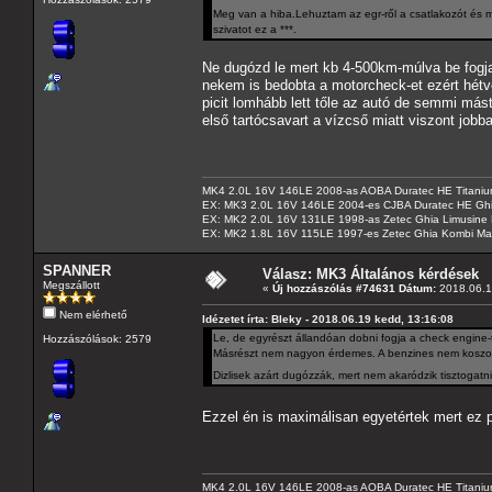
Meg van a hiba.Lehuztam az egr-ről a csatlakozót és 
szivatot ez a ***.
Ne dugózd le mert kb 4-500km-múlva be fogja
nekem is bedobta a motorcheck-et ezért hét
picit lomhább lett tőle az autó de semmi más
első tartócsavart a vízcső miatt viszont jobba
MK4 2.0L 16V 146LE 2008-as AOBA Duratec HE Titanium
EX: MK3 2.0L 16V 146LE 2004-es CJBA Duratec HE Gh
EX: MK2 2.0L 16V 131LE 1998-as Zetec Ghia Limusine 
EX: MK2 1.8L 16V 115LE 1997-es Zetec Ghia Kombi Ma
SPANNER
Válasz: MK3 Általános kérdések
Megszállott
«
Új hozzászólás #74631 Dátum:
2018.06.1
Nem elérhető
Idézetet írta: Bleky - 2018.06.19 kedd, 13:16:08
Le, de egyrészt állandóan dobni fogja a check engine-t
Hozzászólások: 2579
Másrészt nem nagyon érdemes. A benzines nem koszolódik
Dizlisek azárt dugózzák, mert nem akaródzik tisztogatn
Ezzel én is maximálisan egyetértek mert ez 
MK4 2.0L 16V 146LE 2008-as AOBA Duratec HE Titanium