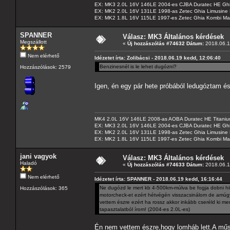
EX: MK3 2.0L 16V 146LE 2004-es CJBA Duratec HE Gh
EX: MK2 2.0L 16V 131LE 1998-as Zetec Ghia Limusine 
EX: MK2 1.8L 16V 115LE 1997-es Zetec Ghia Kombi Ma
SPANNER
Válasz: MK3 Általános kérdések
Megszállott
«
Új hozzászólás #74632 Dátum:
2018.06.1
Nem elérhető
Idézetet írta: Zolibácsi - 2018.06.19 kedd, 12:06:40
Benzinesnél is le lehet dugózni?
Hozzászólások: 2579
Igen, én egy pár hete próbából ledugóztam 
MK4 2.0L 16V 146LE 2008-as AOBA Duratec HE Titanium
EX: MK3 2.0L 16V 146LE 2004-es CJBA Duratec HE Gh
EX: MK2 2.0L 16V 131LE 1998-as Zetec Ghia Limusine 
EX: MK2 1.8L 16V 115LE 1997-es Zetec Ghia Kombi Ma
jani vagyok
Válasz: MK3 Általános kérdések
Haladó
«
Új hozzászólás #74633 Dátum:
2018.06.1
Nem elérhető
Idézetet írta: SPANNER - 2018.06.19 kedd, 16:16:44
Ne dugózd le mert kb 4-500km-múlva be fogja dobni hi
Hozzászólások: 365
motorcheck-et ezért hétvégén visszacsinálom de amúgy
vettem észre ezért ha rossz akkor inkább cseréld ki mert
tapasztalatból írom! (2004-es 2.0L-es)
Én nem vettem észre,hogy lomháb lett.A mű