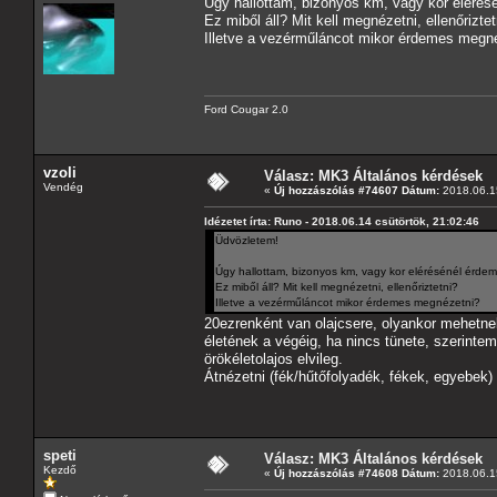
Úgy hallottam, bizonyos km, vagy kor elérésé
Ez miből áll? Mit kell megnézetni, ellenőriztet
Illetve a vezérműláncot mikor érdemes megn
Ford Cougar 2.0
vzoli
Válasz: MK3 Általános kérdések
Vendég
«
Új hozzászólás #74607 Dátum:
2018.06.15
Idézetet írta: Runo - 2018.06.14 csütörtök, 21:02:46
Üdvözletem!
Úgy hallottam, bizonyos km, vagy kor elérésénél érdem
Ez miből áll? Mit kell megnézetni, ellenőriztetni?
Illetve a vezérműláncot mikor érdemes megnézetni?
20ezrenként van olajcsere, olyankor mehetnek 
életének a végéig, ha nincs tünete, szerinte
örökéletolajos elvileg.
Átnézetni (fék/hűtőfolyadék, fékek, egyebek)
speti
Válasz: MK3 Általános kérdések
Kezdő
«
Új hozzászólás #74608 Dátum:
2018.06.15