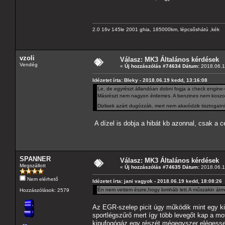
2.0 16v 145le 2001 ghia, 185000km, lépcsőshátú ,kék
vzoli
Válasz: MK3 Általános kérdések
Vendég
«
Új hozzászólás #74634 Dátum:
2018.06.1
Idézetet írta: Bleky - 2018.06.19 kedd, 13:16:08
Le, de egyrészt állandóan dobni fogja a check engine-t
Másrészt nem nagyon érdemes. A benzines nem koszolódik
Dizlisek azárt dugózzák, mert nem akaródzik tisztogatn
A dízel is dobja a hibát kb azonnal, csak a
SPANNER
Válasz: MK3 Általános kérdések
Megszállott
«
Új hozzászólás #74635 Dátum:
2018.06.1
Nem elérhető
Idézetet írta: jani vagyok - 2018.06.19 kedd, 18:08:26
Én nem vettem észre,hogy lomháb lett.A műszakin át
Hozzászólások: 2579
Az EGR-szelep picit úgy működik mint egy ki
sportlégszűrő mert így több levegőt kap a mo
kipufogógáz egy részét mégegyszer elégesse 