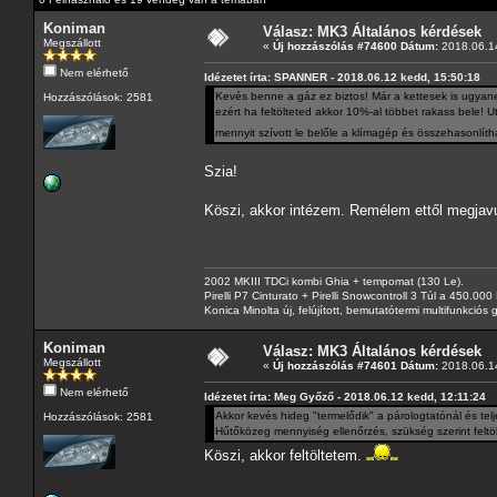
Koniman
Válasz: MK3 Általános kérdések
Megszállott
«
Új hozzászólás #74600 Dátum:
2018.06.14
Nem elérhető
Idézetet írta: SPANNER - 2018.06.12 kedd, 15:50:18
Kevés benne a gáz ez biztos! Már a kettesek is ugyan
Hozzászólások: 2581
ezért ha feltölteted akkor 10%-al többet rakass bele! U
mennyit szívott le belőle a klímagép és összehasonlítha
Szia!
Köszi, akkor intézem. Remélem ettől megjav
2002 MKIII TDCi kombi Ghia + tempomat (130 Le).
Pirelli P7 Cinturato + Pirelli Snowcontroll 3 Túl a 450.00
Konica Minolta új, felújított, bemutatótermi multifunkció
Koniman
Válasz: MK3 Általános kérdések
Megszállott
«
Új hozzászólás #74601 Dátum:
2018.06.14
Nem elérhető
Idézetet írta: Meg Győző - 2018.06.12 kedd, 12:11:24
Akkor kevés hideg "termelődik" a párologtatónál és tel
Hozzászólások: 2581
Hűtőközeg mennyiség ellenőrzés, szükség szerint feltöl
Köszi, akkor feltöltetem.