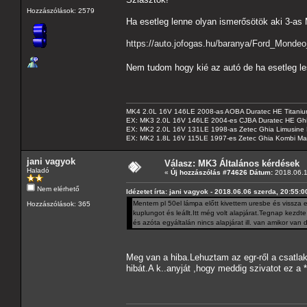
Hozzászólások: 2579
Ha esetleg lenne olyan ismerősötök aki 3-as 
https://auto.jofogas.hu/baranya/Ford_Mond
Nem tudom hogy kié az autó de ha esetleg l
MK4 2.0L 16V 146LE 2008-as AOBA Duratec HE Titanium
EX: MK3 2.0L 16V 146LE 2004-es CJBA Duratec HE Gh
EX: MK2 2.0L 16V 131LE 1998-as Zetec Ghia Limusine 
EX: MK2 1.8L 16V 115LE 1997-es Zetec Ghia Kombi Ma
jani vagyok
Válasz: MK3 Általános kérdések
Haladó
«
Új hozzászólás #74626 Dátum:
2018.06.1
Nem elérhető
Idézetet írta: jani vagyok - 2018.06.06 szerda, 20:55:0
Mentem pl 50el lámpa előtt kivettem uresbe és vissza e
Hozzászólások: 365
kuplungot és leállt.Itt még volt alapjárat.Tegnap kezd
és azóta egyáltalán nincs alapjárat ill. van amikor van d
Meg van a hiba.Lehuztam az egr-ről a csatl
hibát.A k..anyját ,hogy meddig szivatot ez a *