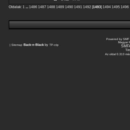
Oldalak:
1
...
1486
1487
1488
1489
1490
1491
1492
[
1493
]
1494
1495
1496
Powered by SMF 
Magyar f
Back-n-Black
by
|
Sitemap
TP-crip
SMF
Tin
Az oldal 0.313 más