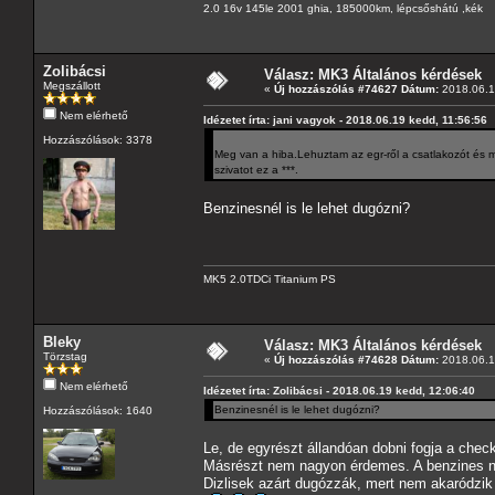
2.0 16v 145le 2001 ghia, 185000km, lépcsőshátú ,kék
Zolibácsi
Válasz: MK3 Általános kérdések
Megszállott
«
Új hozzászólás #74627 Dátum:
2018.06.1
Nem elérhető
Idézetet írta: jani vagyok - 2018.06.19 kedd, 11:56:56
Hozzászólások: 3378
Meg van a hiba.Lehuztam az egr-ről a csatlakozót és 
szivatot ez a ***.
Benzinesnél is le lehet dugózni?
MK5 2.0TDCi Titanium PS
Bleky
Válasz: MK3 Általános kérdések
Törzstag
«
Új hozzászólás #74628 Dátum:
2018.06.1
Nem elérhető
Idézetet írta: Zolibácsi - 2018.06.19 kedd, 12:06:40
Benzinesnél is le lehet dugózni?
Hozzászólások: 1640
Le, de egyrészt állandóan dobni fogja a check
Másrészt nem nagyon érdemes. A benzines nem 
Dizlisek azárt dugózzák, mert nem akaródzik 