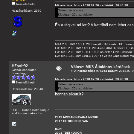
Nem elérhető
Idézetet írta: bihu - 2018.07.26 csütörtök, 20:49:18
Tettem, az a rossz.
Hozzászólások: 2579
Kidobtam 25e az ablakon.
És a régivel mi lett? A kettőből nem lehet ö
MK4 2.0L 16V 146LE 2008-as AOBA Duratec HE Titanium
EX: MK3 2.0L 16V 146LE 2004-es CJBA Duratec HE Gh
EX: MK2 2.0L 16V 131LE 1998-as Zetec Ghia Limusine 
EX: MK2 1.8L 16V 115LE 1997-es Zetec Ghia Kombi Ma
HZsolt92
Válasz: MK3 Általános kérdések
Globál Moderátor
«
Új hozzászólás #74754 Dátum:
2018.07.26
Fórumfüggő
Idézetet írta: bihu - 2018.07.26 csütörtök, 20:49:18
Nem elérhető
Tettem, az a rossz.
Kidobtam 25e az ablakon.
Hozzászólások: 23848
honnan sikerült?
RULE: Turbos make torque,
and torque makes fun
2019 NISSAN NAVARA NP300
2017 CITROEN C3 VAN
múlt:
2001 TDDI 4DOOR