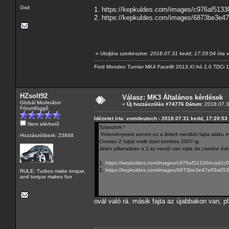
Gsd
1.
https://kepkuldes.com/images/c976af513
2.
https://kepkuldes.com/images/6873be3e4
«
Utoljára szerkesztve: 2018.07.31 kedd, 17:33:04 írta
Ford Mondeo Turnier MK4 Facelift 2013.XI.hó 2.0 TDCi
HZsolt92
Válasz: MK3 Általános kérdések
Globál Moderátor
«
Új hozzászólás #74776 Dátum:
2018.07.3
Fórumfüggő
Idézetet írta: vomdeutsch - 2018.07.31 kedd, 17:20:53
Nem elérhető
Sziasztok !
Véleményetek szerint ez a linkelt mindkét fajta alaku m
Hozzászólások: 23848
Cromax 2 fajtát emlit dizel kombira 2007-ig
Jelen pillanatban a 2.sz verzió van rajta de cserére éret
1.
https://kepkuldes.com/images/c976af51330ecad2c
2.
https://kepkuldes.com/images/6873be3e47aff3a65
RULE: Turbos make torque,
and torque makes fun
ovál való rá. másik fajta az újabbakon van, 