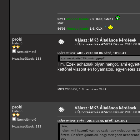
02'11
Mondeo Kombi
2.0 TDDI, Ghia+
Múlt:
96'03
Mondeo kombi
1.6, CLX
probi
Válasz: MK3 Általános kérdések
Haladó
«
Új hozzászólás #74787 Dátum:
2018.08.06
Nem elérhető
Idézetet írta: alf® - 2018.08.06 hétfő, 10:38:41
szervószivattyú?Kormánygép?
Hozzászólások: 133
Hm. Ezek adhatnak olyan hangot, ami egyértel
kettőnél viszont én folyamatos, egyenletes z
MK3 2003/06, 1.8 benzines GHIA
probi
Válasz: MK3 Általános kérdések
Haladó
«
Új hozzászólás #74788 Dátum:
2018.08.06
Nem elérhető
Idézetet írta: Préti - 2018.08.06 hétfő, 12:18:31
Szia,
Hozzászólások: 133
nekem vmi hasonló van, de csak nagy melegben és féke
érzem. Én fékre gondolok, hogy melegben nehezebben
PZs