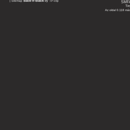
Back-n-Black
by
|
Sitemap
TP-crip
SMF
Tin
Az oldal 0.118 más