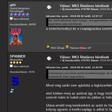
alf®
Válasz: MK3 Általános kérdések
Globál Moderátor
«
Új hozzászólás #74790 Dátum:
2018.08.06
Fórumfüggő
Idézetet írta: probi - 2018.08.06 hétfő, 12:37:17
Nem elérhető
Hm. Ezek adhatnak olyan hangot, ami egyértelműen függ 
egyenletes zajra számítanák.
Hozzászólások: 48650
a szervószivattyú és a csapágyazása szerinte
TDCI Űrhajó
Titanium
S
max 18"
SPANNER
Válasz: MK3 Általános kérdések
Megszállott
«
Új hozzászólás #74791 Dátum:
2018.08.06
Nem elérhető
Idézetet írta: probi - 2018.08.06 hétfő, 12:40:09
Hozzászólások: 2579
A kormányon nem érzek semmi rendellenességet, de
közelebbről. Este megcsinálom.
Mivel még senki sem ajánlotta a legkézenfe
első körben menj az autóval úgy is hogy közb
szervót máris ki tudod zárni és jobban is hal
Utána emeld meg kerekenként az autót és f
kotyog ugyanis a kerékcsapágy is adhat ki il