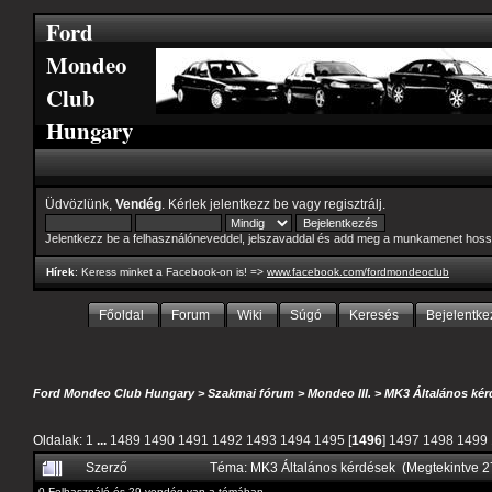
Ford
Mondeo
Club
Hungary
Üdvözlünk,
Vendég
. Kérlek
jelentkezz be
vagy
regisztrálj
.
Jelentkezz be a felhasználóneveddel, jelszavaddal és add meg a munkamenet hoss
Hírek
: Keress minket a Facebook-on is! =>
www.facebook.com/fordmondeoclub
Főoldal
Forum
Wiki
Súgó
Keresés
Bejelentke
Ford Mondeo Club Hungary
>
Szakmai fórum
>
Mondeo III.
>
MK3 Általános kér
Oldalak:
1
...
1489
1490
1491
1492
1493
1494
1495
[
1496
]
1497
1498
1499
Szerző
Téma: MK3 Általános kérdések (Megtekintve 
0 Felhasználó és 29 vendég van a témában