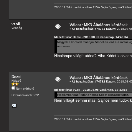
2006.11.Tdci machine silver 115le 5ajtó 5gang mk3 itth
vzoli
Válasz: MK3 Általános kérdések
Vendég
«
Új hozzászólás #74781 Dátum:
2018.08.05
Idézetet írta: Dezsi - 2018.08.05 vasárnap, 14:45:04
Megyek a kocsival mondjuk 50-nel és leáll a a motor 
rendesen.
Hibalámpa világít utána? Hiba Kódot kiolvasn
Dezsi
Válasz: MK3 Általános kérdések
Haladó
«
Új hozzászólás #74782 Dátum:
2018.08.05
Nem elérhető
Idézetet írta: VZoli - 2018.08.05 vasárnap, 17:43:18
Hibalámpa világít utána? Hiba Kódot kiolvasni tudsz?
Hozzászólások: 222
Nem villágit semmi más. Sajnos nem tudok kó
2006.11.Tdci machine silver 115le 5ajtó 5gang mk3 itth