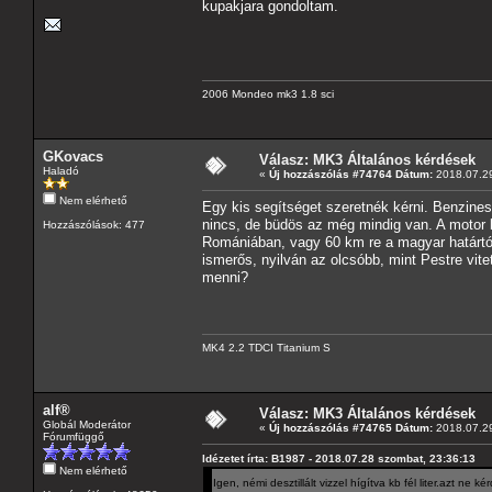
kupakjara gondoltam.
2006 Mondeo mk3 1.8 sci
GKovacs
Válasz: MK3 Általános kérdések
Haladó
«
Új hozzászólás #74764 Dátum:
2018.07.29
Nem elérhető
Egy kis segítséget szeretnék kérni. Benzines 
nincs, de büdös az még mindig van. A motor 
Hozzászólások: 477
Romániában, vagy 60 km re a magyar határtól.
ismerős, nyilván az olcsóbb, mint Pestre vit
menni?
MK4 2.2 TDCI Titanium S
alf®
Válasz: MK3 Általános kérdések
Globál Moderátor
«
Új hozzászólás #74765 Dátum:
2018.07.29
Fórumfüggő
Idézetet írta: B1987 - 2018.07.28 szombat, 23:36:13
Nem elérhető
Igen, némi desztillált vizzel hígítva kb fél liter.azt ne 