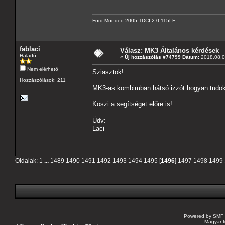
Ford Mondeo 2005 TDCI 2.0 115LE
fablaci
Válasz: MK3 Általános kérdések
Haladó
«
Új hozzászólás #74799 Dátum:
2018.08.0
Nem elérhető
Sziasztok!
Hozzászólások: 211
MK3-as kombimban hátsó izzót hogyan tudok 
Köszi a segítséget előre is!
Üdv:
Laci
Oldalak:
1
...
1489
1490
1491
1492
1493
1494
1495
[
1496
]
1497
1498
1499
Powered by SMF 
Magyar f