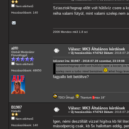
Nem elérhető
Sziasztok!tegnap előtt volt hűtővíz csere a 
Hozzászólások: 140
néha valami fütyül, mint valami szelep.nem 
2006 Mondeo mk3 1.8 sci
alf®
Válasz: MK3 Általános kérdések
Globál Moderátor
«
Új hozzászólás #74762 Dátum:
2018.07.28
Fórumfüggő
Idézetet írta: B1987 - 2018.07.28 szombat, 23:19:08
Nem elérhető
Sziasztok!tegnap előtt volt hűtővíz csere a kocsin, és
Hozzászólások: 48650
szelep.nem a turbo mivel bemzines
lehet hogy lev
fagyallo lett betöltve?
TDCI Űrhajó
Titanium
S
max 18"
B1987
Válasz: MK3 Általános kérdések
Haladó
«
Új hozzászólás #74763 Dátum:
2018.07.28
Nem elérhető
Igen, némi desztillált vizzel hígítva kb fél li
Hozzászólások: 140
másodpercig csak, kb 5x hallottam eddig, per