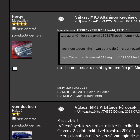
Ferqo
Válasz: MK3 Általános kérdések
Megszállott
«
Új hozzászólás #74774 Dátum:
2018.07.3
Nem elérhető
Idézetet írta: B1987 - 2018.07.31 kedd, 11:31:19
szia az enyémbe ez a gyári 1358178 ezek mennek olya
Hozzászólások: 2817
most nem tudom milyen van benne,de én is pont ezze
https://www.autoalkatreszek24.hu/gates-1238562.html
sci -be nem csak a saját gyári termója jó? Min
MKIV 2.0 TDCi 2014
Ex:MkIII TDDI 2001 Lalahun Editon
Ex: MkII 2.0 Ghia Turnier 1998
vomdeutsch
Válasz: MK3 Általános kérdések
Haladó
«
Új hozzászólás #74775 Dátum:
2018.07.3
Nem elérhető
Sziasztok !
Véleményetek szerint ez a linkelt mindkét faj
Hozzászólások: 260
Cromax 2 fajtát emlit dizel kombira 2007-ig
Jelen pillanatban a 2.sz verzió van rajta de cs