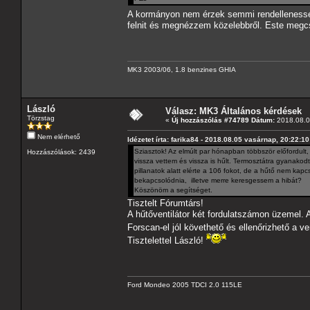
A kormányon nem érzek semmi rendelleness
felnit és megnézzem közelebbről. Este megc
MK3 2003/06, 1.8 benzines GHIA
László
Válasz: MK3 Általános kérdések
Törzstag
«
Új hozzászólás #74789 Dátum:
2018.08.06
Nem elérhető
Idézetet írta: farika84 - 2018.08.05 vasárnap, 20:22:10
Sziasztok! Az elmúlt par hónapban többször előfordult
Hozzászólások: 2439
vissza vettem és vissza is hűlt. Termosztátra gyanako
pillanatok alatt elérte a 106 fokot, de a hűtő nem kapc
bekapcsolódnia, illetve merre keresgessem a hibát?
Köszönöm a segítséget.
Tisztelt Fórumtárs!
A hűtőventilátor két fordulatszámon üzemel. 
Forscan-el jól követhető és ellenőrizhető a v
Tisztelettel László!
Ford Mondeo 2005 TDCI 2.0 115LE