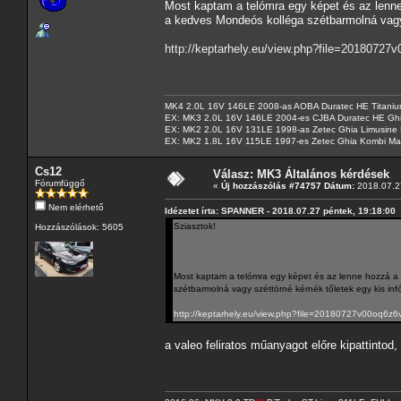
Most kaptam a telómra egy képet és az lenne 
a kedves Mondeós kolléga szétbarmolná vagy s
http://keptarhely.eu/view.php?file=20180727
MK4 2.0L 16V 146LE 2008-as AOBA Duratec HE Titanium
EX: MK3 2.0L 16V 146LE 2004-es CJBA Duratec HE Gh
EX: MK2 2.0L 16V 131LE 1998-as Zetec Ghia Limusine 
EX: MK2 1.8L 16V 115LE 1997-es Zetec Ghia Kombi Ma
Cs12
Válasz: MK3 Általános kérdések
Fórumfüggő
«
Új hozzászólás #74757 Dátum:
2018.07.27
Nem elérhető
Idézetet írta: SPANNER - 2018.07.27 péntek, 19:18:00
Sziasztok!
Hozzászólások: 5605
Most kaptam a telómra egy képet és az lenne hozzá a k
szétbarmolná vagy széttörné kérnék tőletek egy kis infó
http://keptarhely.eu/view.php?file=20180727v00oq6z6v
a valeo feliratos műanyagot előre kipattintod,