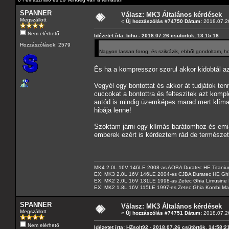
SPANNER
Válasz: MK3 Általános kérdések
Megszállott
«
Új hozzászólás #74750 Dátum:
2018.07.26
Nem elérhető
Idézetet írta: bihu - 2018.07.26 csütörtök, 13:15:18
Hozzászólások: 2579
Nagyon lassan forog, és szikrázik, ebből gondoltam, h
És ha a kompresszor szorul akkor kidobtál a
Vegyél egy bontottat és akkor át tudjátok te
cuccokat a bontottra és felteszitek azt komple
autód is mindig üzemképes marad mert klíma
hibája lenne!
Szoktam járni egy klímás barátomhoz és emi
emberek ezért is kérdeztem rád de természet
MK4 2.0L 16V 146LE 2008-as AOBA Duratec HE Titanium
EX: MK3 2.0L 16V 146LE 2004-es CJBA Duratec HE Gh
EX: MK2 2.0L 16V 131LE 1998-as Zetec Ghia Limusine 
EX: MK2 1.8L 16V 115LE 1997-es Zetec Ghia Kombi Ma
SPANNER
Válasz: MK3 Általános kérdések
Megszállott
«
Új hozzászólás #74751 Dátum:
2018.07.26
Nem elérhető
Idézetet írta: HZsolt92 - 2018.07.26 csütörtök, 14:58:2