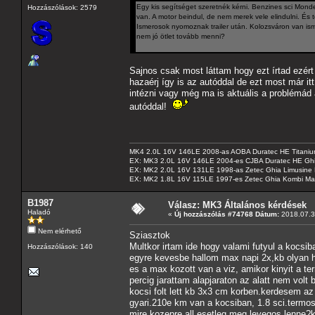
Egy kis segítséget szeretnék kérni. Benzines sci Monde
Hozzászólások: 2579
van. A motor beindul, de nem merek vele elindulni. És 
Ismerosok nyomoznak trailer után. Kolozsváron van isme
nem jó ötlet tovább menni?
Sajnos csak most láttam hogy ezt írtad ezért
hazaérj így is az autóddal de ezt most már it
intézni vagy még ma is aktuális a problémád
autóddal!
MK4 2.0L 16V 146LE 2008-as AOBA Duratec HE Titanium
EX: MK3 2.0L 16V 146LE 2004-es CJBA Duratec HE Gh
EX: MK2 2.0L 16V 131LE 1998-as Zetec Ghia Limusine 
EX: MK2 1.8L 16V 115LE 1997-es Zetec Ghia Kombi Ma
B1987
Válasz: MK3 Általános kérdések
Haladó
«
Új hozzászólás #74768 Dátum:
2018.07.30
Nem elérhető
Sziasztok
Multkor irtam ide hogy valami futyul a kocsi
Hozzászólások: 140
egyre kevesbe hallom max napi 2x,kb olyan h
es a max kozott van a viz, amikor kinyit a t
percig jarattam alapjaraton az alatt nem volt
kocsi folt lett kb 3x3 cm korben.kerdesem 
gyari.210e km van a kocsiban, 1.8 sci.termos
mire kozepre all.esetleg meg levegos lenne?