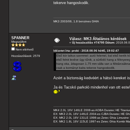
tekerve hangoskodik.
MK3 2003/06, 1.8 benzines GHIA
SPANNER
Válasz: MK3 Általános kérdések
Megszállott
«
Új hozzászólás #74795 Dátum:
2018.08.06
Nem elérhető
Idézetet írta: probi - 2018.08.06 hétfő, 19:02:47
Első kör laikus szemmel: autó felemel, bal első kerék 
Hozzászólások: 2579
első felnit levéve úgy tűnik, a súrlódó hang a féknyereg
hang oka, átlagosan 1,75 mm válla van a féktárcsáknak
csak a kormányt balra tekerve hangoskodik.
Azért a biztonság kedvéért a hátsó kereket i
Ja és Tacskó parkoló mindenhol van ott este/é
MK4 2.0L 16V 146LE 2008-as AOBA Duratec HE Titanium
EX: MK3 2.0L 16V 146LE 2004-es CJBA Duratec HE Gh
EX: MK2 2.0L 16V 131LE 1998-as Zetec Ghia Limusine 
EX: MK2 1.8L 16V 115LE 1997-es Zetec Ghia Kombi Ma