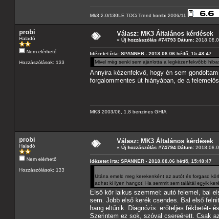
Mk3 2.0/130LE TDCi Trend kombi 2006/11
probi
Válasz: MK3 Általános kérdések
Haladó
«
Új hozzászólás #74793 Dátum:
2018.08.06
Nem elérhető
Idézetet írta: SPANNER - 2018.08.06 hétfő, 15:48:47
Mivel még senki sem ajánlotta a legkézenfekvőbb hiba
Hozzászólások: 133
Annyira kézenfekvő, hogy én sem gondolta
forgalommentes út hiányában, de a felemelős-
MK3 2003/06, 1.8 benzines GHIA
probi
Válasz: MK3 Általános kérdések
Haladó
«
Új hozzászólás #74794 Dátum:
2018.08.06
Nem elérhető
Idézetet írta: SPANNER - 2018.08.06 hétfő, 15:48:47
Hozzászólások: 133
Utána emeld meg kerekenként az autót és forgasd kö
adhat ki ilyen hangot! Ha semmit sem találtál egyik k
Első kör laikus szemmel: autó felemel, bal e
sem. Jobb első kerék csendes. Bal első felnit
hang eltűnik. Diagnózis: erőteljes fékbetét- 
Szerintem ez sok, szóval csereérett. Csak a