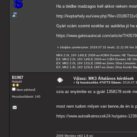
Ha a tiédbe madzagos kell akkor nekem most v
http://keptarhely.eu/view.php?file=20180731v
Gyári szám szerint ezekbe az autókba jó ha e
https://www.gatesautocat.com/article/TH357
«
Utoljára szerkesztve: 2018.07.31 kedd, 11:11:06 írt
MK4 2.0L 16V 146LE 2008-as AOBA Duratec HE Titanium
EX: MK3 2.0L 16V 146LE 2004-es CJBA Duratec HE Gh
EX: MK2 2.0L 16V 131LE 1998-as Zetec Ghia Limusine 
EX: MK2 1.8L 16V 115LE 1997-es Zetec Ghia Kombi Ma
B1987
Válasz: MK3 Általános kérdések
Haladó
«
Új hozzászólás #74773 Dátum:
2018.07.3
Nem elérhető
szia az enyémbe ez a gyári 1358178 ezek me
Hozzászólások: 140
most nem tudom milyen van benne,de én is 
https://www.autoalkatreszek24.hu/gates-1238
2006 Mondeo mk3 1.8 sci