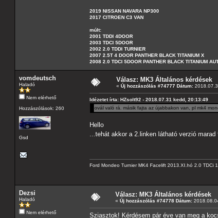
2019 NISSAN NAVARA NP300
2017 CITROEN C3 VAN
múlt:
2001 TDDI 4DOOR
2003 TDCI 5DOOR
2002 2.0 TDDI TURNIER
2007 2.5T 4 DOOR PANTHER BLACK TITANIUM X
2008 2.0 TDCI 5DOOR PANTHER BLACK TITANIUM A
vomdeutsch
Válasz: MK3 Általános kérdések
Haladó
«
Új hozzászólás #74777 Dátum:
2018.07.3
Nem elérhető
Idézetet írta: HZsolt92 - 2018.07.31 kedd, 20:13:49
ovál való rá. másik fajta az újabbakon van, pl mk4 mo
Hozzászólások: 260
Hello
...tehát akkor a 2.linken látható verzió marad
Gsd
Ford Mondeo Turnier MK4 Facelift 2013.XI.hó 2.0 TDCi
Dezsi
Válasz: MK3 Általános kérdések
Haladó
«
Új hozzászólás #74778 Dátum:
2018.08.04
Nem elérhető
Sziasztok! Kérdésem pár éve van meg a kocsi,