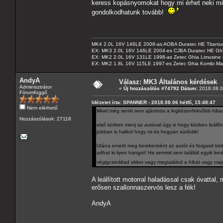
keress kopásnyomokat hogy mi érhet neki min
gondolkodhatunk tovább!
MK4 2.0L 16V 146LE 2008-as AOBA Duratec HE Titanium
EX: MK3 2.0L 16V 146LE 2004-es CJBA Duratec HE Gh
EX: MK2 2.0L 16V 131LE 1998-as Zetec Ghia Limusine 
EX: MK2 1.8L 16V 115LE 1997-es Zetec Ghia Kombi Ma
AndyA
Válasz: MK3 Általános kérdések
Adminisztrátor
«
Új hozzászólás #74792 Dátum:
2018.08.06
Fórumfüggő
Idézetet írta: SPANNER - 2018.08.06 hétfő, 15:48:47
Nem elérhető
Mivel még senki sem ajánlotta a legkézenfekvőbb hiba
Hozzászólások: 27118
első körben menj az autóval úgy is hogy közben leállít
jobban is hallod hogy mi és hogyan súrlódik!
Utána emeld meg kerekenként az autót és forgasd kö
adhat ki ilyen hangot! Ha semmit sem találtál egyik k
végigcsináltad akkor vagy megtalálod a hibát vagy m
A leállított motorral haladással csak óvattal
erősen szallonnaszervós lesz a fék!
AndyA