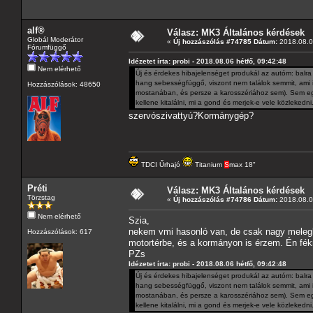
alf®
Válasz: MK3 Általános kérdések
Globál Moderátor
«
Új hozzászólás #74785 Dátum:
2018.08.06
Fórumfüggő
Idézetet írta: probi - 2018.08.06 hétfő, 09:42:48
Nem elérhető
Új és érdekes hibajelenséget produkál az autóm: balra 
hang sebességfüggő, viszont nem találok semmit, ami 
Hozzászólások: 48650
mostanában, és persze a karosszériához sem). Sem e
kellene kitalálni, mi a gond és merjek-e vele közlekedni
szervószivattyú?Kormánygép?
TDCI Űrhajó
Titanium
S
max 18"
Préti
Válasz: MK3 Általános kérdések
Törzstag
«
Új hozzászólás #74786 Dátum:
2018.08.06
Nem elérhető
Szia,
nekem vmi hasonló van, de csak nagy melegb
Hozzászólások: 617
motortérbe, és a kormányon is érzem. Én fé
PZs
Idézetet írta: probi - 2018.08.06 hétfő, 09:42:48
Új és érdekes hibajelenséget produkál az autóm: balra 
hang sebességfüggő, viszont nem találok semmit, ami 
mostanában, és persze a karosszériához sem). Sem e
kellene kitalálni, mi a gond és merjek-e vele közlekedni