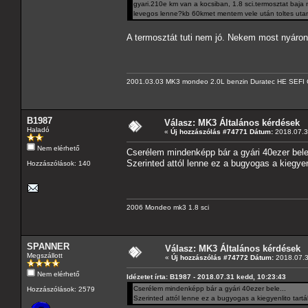
gyari.210e km van a kocsiban, 1.8 sci.termosztat baja 
levegos lenne?kb 60kmet mentem vele után toltes utan,
A termosztát tuti nem jó. Nekem most nyáro
2001.03.03 MK3 mondeo 2.0L benzin Duratec HE SEFI 
B1987
Válasz: MK3 Általános kérdések
Haladó
«
Új hozzászólás #74771 Dátum:
2018.07.3
Nem elérhető
Cserélem mindenképp bár a gyári 40ezer bele
Szerinted attól lenne ez a bugyogas a kiegyen
Hozzászólások: 140
2006 Mondeo mk3 1.8 sci
SPANNER
Válasz: MK3 Általános kérdések
Megszállott
«
Új hozzászólás #74772 Dátum:
2018.07.3
Nem elérhető
Idézetet írta: B1987 - 2018.07.31 kedd, 10:23:43
Cserélem mindenképp bár a gyári 40ezer bele...
Hozzászólások: 2579
Szerinted attól lenne ez a bugyogas a kiegyenlito tart