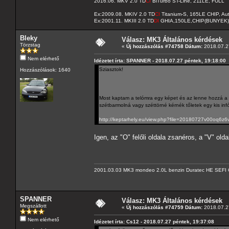
2016.06. MKV 2.0 TD
CI
BiTurbo ST-Line, 211LE, FULL
Ex:2009.08. MKIV 2.0 TD
CI
Titanium-S, 165LE CHIP, A
Ex:2001.11. MKIII 2.0 TD
DI
GHIA,150LE,CHIP(BUNYEK)
Bleky
Válasz: MK3 Általános kérdések
Törzstag
«
Új hozzászólás #74758 Dátum:
2018.07.27
Nem elérhető
Idézetet írta: SPANNER - 2018.07.27 péntek, 19:18:00
Sziasztok!
Hozzászólások: 1640
Most kaptam a telómra egy képet és az lenne hozzá a k
szétbarmolná vagy széttörné kérnék tőletek egy kis infó
http://keptarhely.eu/view.php?file=20180727v00oq6z6v
Igen, az "O" felőli oldala zsanéros, a "V" old
2001.03.03 MK3 mondeo 2.0L benzin Duratec HE SEFI 
SPANNER
Válasz: MK3 Általános kérdések
Megszállott
«
Új hozzászólás #74759 Dátum:
2018.07.27
Nem elérhető
Idézetet írta: Cs12 - 2018.07.27 péntek, 19:37:08