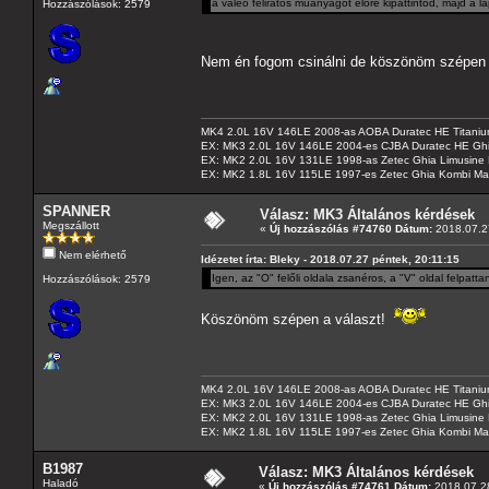
a valeo feliratos műanyagot előre kipattintod, majd a la
Hozzászólások: 2579
Nem én fogom csinálni de köszönöm szépen 
MK4 2.0L 16V 146LE 2008-as AOBA Duratec HE Titanium
EX: MK3 2.0L 16V 146LE 2004-es CJBA Duratec HE Gh
EX: MK2 2.0L 16V 131LE 1998-as Zetec Ghia Limusine 
EX: MK2 1.8L 16V 115LE 1997-es Zetec Ghia Kombi Ma
SPANNER
Válasz: MK3 Általános kérdések
Megszállott
«
Új hozzászólás #74760 Dátum:
2018.07.27
Nem elérhető
Idézetet írta: Bleky - 2018.07.27 péntek, 20:11:15
Igen, az "O" felőli oldala zsanéros, a "V" oldal felpat
Hozzászólások: 2579
Köszönöm szépen a választ!
MK4 2.0L 16V 146LE 2008-as AOBA Duratec HE Titanium
EX: MK3 2.0L 16V 146LE 2004-es CJBA Duratec HE Gh
EX: MK2 2.0L 16V 131LE 1998-as Zetec Ghia Limusine 
EX: MK2 1.8L 16V 115LE 1997-es Zetec Ghia Kombi Ma
B1987
Válasz: MK3 Általános kérdések
Haladó
«
Új hozzászólás #74761 Dátum:
2018.07.28