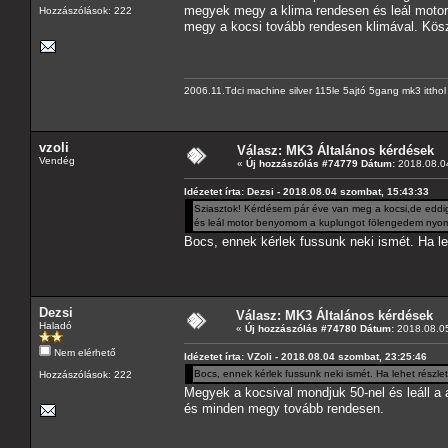
megyek megy a klima rendesen és leál moto
Hozzászólások: 222
megy a kocsi tovább rendesen klimával. Kös
2006.11.Tdci machine silver 115le 5ajtó 5gang mk3 itth
vzoli
Válasz: MK3 Általános kérdések
Vendég
«
Új hozzászólás #74779 Dátum:
2018.08.04
Idézetet írta: Dezsi - 2018.08.04 szombat, 15:43:33
Sziasztok! Kérdésem pár éve van meg a kocsi,de eddig
és leál motor benyomom a kuplungot fölengedem nyomo
Bocs, ennek kérlek fussunk neki ismét. Ha le
Dezsi
Válasz: MK3 Általános kérdések
Haladó
«
Új hozzászólás #74780 Dátum:
2018.08.05
Nem elérhető
Idézetet írta: VZoli - 2018.08.04 szombat, 23:25:46
Bocs, ennek kérlek fussunk neki ismét. Ha lehet részl
Hozzászólások: 222
Megyek a kocsival mondjuk 50-nel és leáll a
és minden megy tovább rendesen.