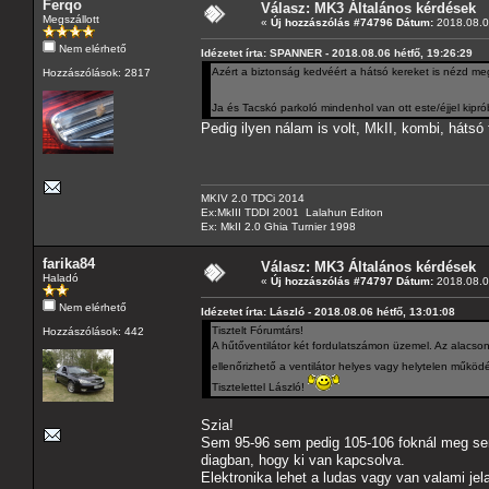
Ferqo
Válasz: MK3 Általános kérdések
Megszállott
«
Új hozzászólás #74796 Dátum:
2018.08.06
Nem elérhető
Idézetet írta: SPANNER - 2018.08.06 hétfő, 19:26:29
Azért a biztonság kedvéért a hátsó kereket is nézd me
Hozzászólások: 2817
Ja és Tacskó parkoló mindenhol van ott este/éjjel kipró
Pedig ilyen nálam is volt, MkII, kombi, hátsó
MKIV 2.0 TDCi 2014
Ex:MkIII TDDI 2001 Lalahun Editon
Ex: MkII 2.0 Ghia Turnier 1998
farika84
Válasz: MK3 Általános kérdések
Haladó
«
Új hozzászólás #74797 Dátum:
2018.08.0
Nem elérhető
Idézetet írta: László - 2018.08.06 hétfő, 13:01:08
Tisztelt Fórumtárs!
Hozzászólások: 442
A hűtőventilátor két fordulatszámon üzemel. Az alacson
ellenőrizhető a ventilátor helyes vagy helytelen műkö
Tisztelettel László!
Szia!
Sem 95-96 sem pedig 105-106 foknál meg sem 
diagban, hogy ki van kapcsolva.
Elektronika lehet a ludas vagy van valami je