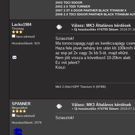
2003 TDCI 5DOOR
2002 2.0 TDDI TURNIER
2007 2.5T 4 DOOR PANTHER BLACK TITANIUM X
2008 2.0 TDCI 5DOOR PANTHER BLACK TITANIUM A
Lacko1984
Válasz: MK3 Általános kérdések
Törzstag
«
Új hozzászólás #74755 Dátum:
2018.07.26
Nem elérhető
Sziasztok!
Ma toroncsapagy,rugó es kerékcsapágy cser
Hozzászólások: 923
Haza fele jövet nehány km után kb 100km/h k
az esp jel 2x vagy 3x kb 5-öt, majd eltűnt.
Nem jött vissza a következő 10-20km alatt.
Ez mit jelent?
Köszi
Mk3 2.0tdci+DPF Titanium X (N7BB)
SPANNER
Válasz: MK3 Általános kérdések
Megszállott
«
Új hozzászólás #74756 Dátum:
2018.07.27
Nem elérhető
Sziasztok!
Hozzászólások: 2579