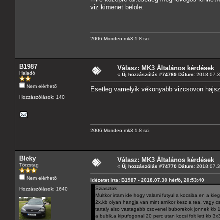
viz kimenet belole.
2006 Mondeo mk3 1.8 sci
B1987
Válasz: MK3 Általános kérdések
Haladó
«
Új hozzászólás #74769 Dátum:
2018.07.30
Nem elérhető
Esetleg vamelyik vékonyabb vizcsovon hajsz
Hozzászólások: 140
2006 Mondeo mk3 1.8 sci
Bleky
Válasz: MK3 Általános kérdések
Törzstag
«
Új hozzászólás #74770 Dátum:
2018.07.3
Nem elérhető
Idézetet írta: B1987 - 2018.07.30 hétfő, 20:53:40
Sziasztok
Hozzászólások: 1640
Multkor irtam ide hogy valami futyul a kocsiba en a k
2x,kb olyan hangja van mint amikor kesz a tea, vagy cs
tartaly also vastagabb csovenel buborekok jonnek kb 10
a bubik,a kipufogonal 20 perc utan kocsi folt lett k