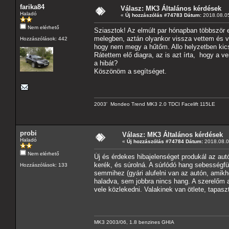
farika84
Válasz: MK3 Általános kérdések
Haladó
«
Új hozzászólás #74783 Dátum:
2018.08.05
Nem elérhető
Sziasztok! Az elmúlt par hónapban többször e
melegben, aztán olyankor vissza vettem és 
Hozzászólások: 442
hogy nem megy a hűtőm. Allo helyzetben kicsit
Rátettem elő diagra, az is azt írta, hogy a 
a hibát?
Köszönöm a segítséget.
2003' Mondeo Trend MK3 2.0 TDCI Facelift 115LE
probi
Válasz: MK3 Általános kérdések
Haladó
«
Új hozzászólás #74784 Dátum:
2018.08.06
Nem elérhető
Új és érdekes hibajelenséget produkál az aut
kerék, és súrolná. A súrlódó hang sebességf
Hozzászólások: 133
semmihez (gyári alufelni van az autón, ami
haladva, sem jobbra nincs hang. A szerelőm a
vele közlekedni. Valakinek van ötlete, tapasz
MK3 2003/06, 1.8 benzines GHIA