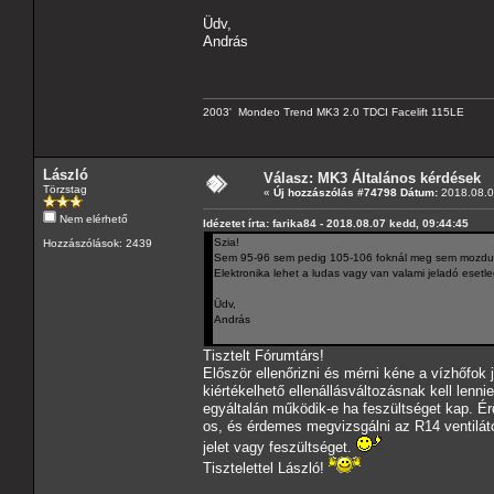
Üdv,
András
2003' Mondeo Trend MK3 2.0 TDCI Facelift 115LE
László
Válasz: MK3 Általános kérdések
Törzstag
«
Új hozzászólás #74798 Dátum:
2018.08.0
Nem elérhető
Idézetet írta: farika84 - 2018.08.07 kedd, 09:44:45
Szia!
Hozzászólások: 2439
Sem 95-96 sem pedig 105-106 foknál meg sem mozdult a 
Elektronika lehet a ludas vagy van valami jeladó esetl
Üdv,
András
Tisztelt Fórumtárs!
Először ellenőrizni és mérni kéne a vízhőfok 
kiértékelhető ellenállásváltozásnak kell lenni
egyáltalán működik-e ha feszültséget kap. Ér
os, és érdemes megvizsgálni az R14 ventilát
jelet vagy feszültséget.
Tisztelettel László!