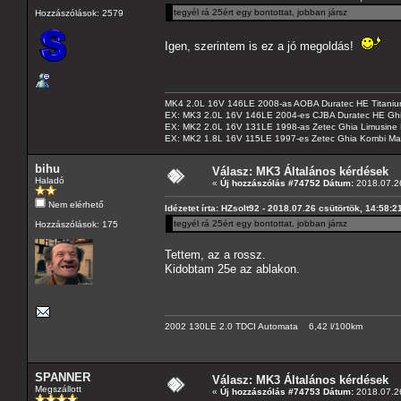
tegyél rá 25ért egy bontottat, jobban jársz
Hozzászólások: 2579
Igen, szerintem is ez a jó megoldás!
MK4 2.0L 16V 146LE 2008-as AOBA Duratec HE Titanium
EX: MK3 2.0L 16V 146LE 2004-es CJBA Duratec HE Gh
EX: MK2 2.0L 16V 131LE 1998-as Zetec Ghia Limusine 
EX: MK2 1.8L 16V 115LE 1997-es Zetec Ghia Kombi Ma
bihu
Válasz: MK3 Általános kérdések
Haladó
«
Új hozzászólás #74752 Dátum:
2018.07.26
Nem elérhető
Idézetet írta: HZsolt92 - 2018.07.26 csütörtök, 14:58:2
tegyél rá 25ért egy bontottat, jobban jársz
Hozzászólások: 175
Tettem, az a rossz.
Kidobtam 25e az ablakon.
2002 130LE 2.0 TDCI Automata 6,42 l/100km
SPANNER
Válasz: MK3 Általános kérdések
Megszállott
«
Új hozzászólás #74753 Dátum:
2018.07.26