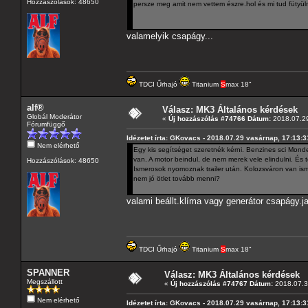
Hozzászólások: 48650
persze meg amit nem vettem észre.hol és mi tud fütyüln
valamelyik csapágy...
TDCI Űrhajó
Titanium
S
max 18"
alf®
Válasz: MK3 Általános kérdések
Globál Moderátor
«
Új hozzászólás #74766 Dátum:
2018.07.29
Fórumfüggő
Idézetet írta: GKovacs - 2018.07.29 vasárnap, 17:13:3
Nem elérhető
Egy kis segítséget szeretnék kérni. Benzines sci Monde
van. A motor beindul, de nem merek vele elindulni. És 
Hozzászólások: 48650
Ismerosok nyomoznak trailer után. Kolozsváron van isme
nem jó ötlet tovább menni?
valami beállt.klíma vagy generátor csapágy.ja
TDCI Űrhajó
Titanium
S
max 18"
SPANNER
Válasz: MK3 Általános kérdések
Megszállott
«
Új hozzászólás #74767 Dátum:
2018.07.30
Nem elérhető
Idézetet írta: GKovacs - 2018.07.29 vasárnap, 17:13:3