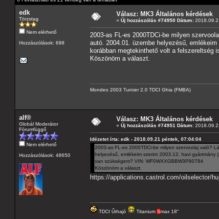
edk
Válasz: MK3 Általános kérdések
Törzstag
«
Új hozzászólás #74950 Dátum:
2018.09.21
Nem elérhető
2003-as FL-es 2000TDCi-be milyen szervoolaj v
autó. 2004.01. üzembe helyezésű, emlékeim sz
Hozzászólások: 698
korábban megtekinthető volt a felszerelts
Köszönöm a választ.
Mondeo 2003 Turnier 2.0 TDCI Ghia (FMBA)
alf®
Válasz: MK3 Általános kérdések
Globál Moderátor
«
Új hozzászólás #74951 Dátum:
2018.09.21
Fórumfüggő
Idézetet írta: edk - 2018.09.21 péntek, 07:04:04
Nem elérhető
2003-as FL-es 2000TDCi-be milyen szervoolaj való? Lás
helyezésű, emlékeim szerint 2003.12. havi gyártmány (az 
Hozzászólások: 48650
van szükségem? VIN: WF0WXXGBBW3P80784
Köszönöm a választ.
https://applications.castrol.com/oilselector/h
TDCI Űrhajó
Titanium
S
max 18"