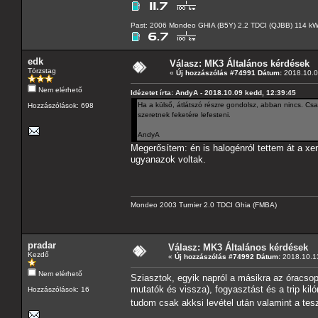
Past: 2006 Mondeo GHIA (B5Y) 2.2 TDCI (QJBB) 114 k
edk
Válasz: MK3 Általános kérdések
Törzstag
«
Új hozzászólás #74991 Dátum:
2018.10.0
Nem elérhető
Idézetet írta: AndyA - 2018.10.09 kedd, 12:39:45
Ha a külső, átlátszó részre gondolsz, abban nincs. Csa
Hozzászólások: 698
szeretnek feketére lefesteni.
AndyA
Megerősítem: én is halogénról tettem át a xen
ugyanazok voltak.
Mondeo 2003 Turnier 2.0 TDCI Ghia (FMBA)
pradar
Válasz: MK3 Általános kérdések
Kezdő
«
Új hozzászólás #74992 Dátum:
2018.10.13
Nem elérhető
Sziasztok, egyik napról a másikra az óracso
mutatók és vissza), fogyasztást és a trip kil
Hozzászólások: 16
tudom csak akksi levétel után valamint a tes