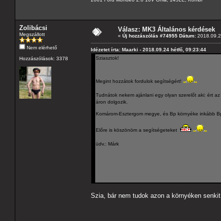
Zolibácsi
Válasz: MK3 Általános kérdések
Megszállott
«
Új hozzászólás #74955 Dátum:
2018.09.24
Nem elérhető
Idézetet írta: Maarki - 2018.09.24 hétfő, 09:23:44
Sziasztok!
Hozzászólások: 3378
Megint hozzátok fordulok segítségért!
Tudnátok nekem ajánlani egy olyan szerelőt aki: ért a
áron dolgozik.
Komárom-Esztergom megye, és Bp környéke inkább Bp 
Előre is köszönöm a segítségeteket
üdv.: Márk
Szia, bár nem tudok azon a környéken senkit