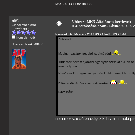
MK5 2.0TDCi Titanium PS
alf®
Válasz: MK3 Általános kérdések
Globál Moderátor
«
Új hozzászólás #74956 Dátum:
2018.09.24
Fórumfüggő
Idézetet írta: Maarki - 2018.09.24 hétfő, 09:23:44
Nem elérhető
Sziasztok!
Hozzászólások: 48650
Megint hozzátok fordulok segítségért!
Tudnátok nekem ajánlani egy olyan szerelőt aki: ért a
áron dolgozik.
Komárom-Esztergom megye, és Bp környéke inkább Bp 
Előre is köszönöm a segítségeteket
üdv.: Márk
nem messze súron dolgozik Ervin. Írj neki priv