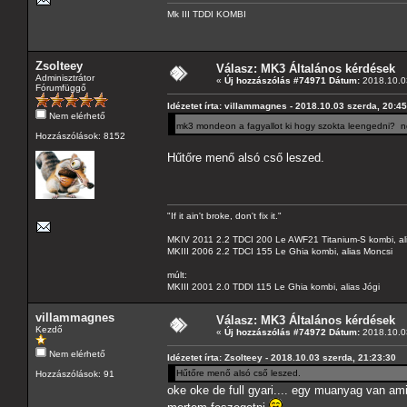
Mk III TDDI KOMBI
Zsolteey
Válasz: MK3 Általános kérdések
Adminisztrátor
«
Új hozzászólás #74971 Dátum:
2018.10.03
Fórumfüggő
Idézetet írta: villammagnes - 2018.10.03 szerda, 20:4
Nem elérhető
mk3 mondeon a fagyallot ki hogy szokta leengedni? nem
Hozzászólások: 8152
Hűtőre menő alsó cső leszed.
"If it ain't broke, don't fix it."
MKIV 2011 2.2 TDCI 200 Le AWF21 Titanium-S kombi, al
MKIII 2006 2.2 TDCI 155 Le Ghia kombi, alias Moncsi
múlt:
MKIII 2001 2.0 TDDI 115 Le Ghia kombi, alias Jógi
villammagnes
Válasz: MK3 Általános kérdések
Kezdő
«
Új hozzászólás #74972 Dátum:
2018.10.03
Nem elérhető
Idézetet írta: Zsolteey - 2018.10.03 szerda, 21:23:30
Hűtőre menő alsó cső leszed.
Hozzászólások: 91
oke oke de full gyari.... egy muanyag van am