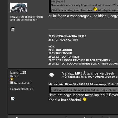
elhajlott e ?
Szerintetek van rá esély hogy ott is elhajlott valami ?
jöttek lámpánál egy ford fiesztával
Állítólag lecsúsz
örülni fogsz a vonóhorognak, ha kiderül, hog
RULE: Turbos make torque,
and torque makes fun
2019 NISSAN NAVARA NP300
2017 CITROEN C3 VAN
múlt:
2001 TDDI 4DOOR
2003 TDCI 5DOOR
2002 2.0 TDDI TURNIER
2007 2.5T 4 DOOR PANTHER BLACK TITANIUM X
2008 2.0 TDCI 5DOOR PANTHER BLACK TITANIUM A
bandita39
Válasz: MK3 Általános kérdések
Kezdő
«
Új hozzászólás #74997 Dátum:
2018.10.14
Nem elérhető
Idézetet írta: HZsolt92 - 2018.10.14 vasárnap, 19:04:1
Hozzászólások: 42
örülni fogsz a vonóhorognak, ha kiderül, hogy felteker
Hmm ezt hogy lehetne megállapitani ? Egyérte
Köszi a hozzáértőktől