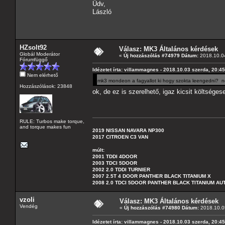
Űdv,
László
HZsolt92
Válasz: MK3 Általános kérdések
Globál Moderátor
«
Új hozzászólás #74979 Dátum:
2018.10.04
Fórumfüggő
Idézetet írta: villammagnes - 2018.10.03 szerda, 20:4
Nem elérhető
mk3 mondeon a fagyallot ki hogy szokta leengedni? nem
Hozzászólások: 23848
ok, de ez is szerelhető, igaz kicsit költsége
RULE: Turbos make torque,
and torque makes fun
2019 NISSAN NAVARA NP300
2017 CITROEN C3 VAN
múlt:
2001 TDDI 4DOOR
2003 TDCI 5DOOR
2002 2.0 TDDI TURNIER
2007 2.5T 4 DOOR PANTHER BLACK TITANIUM X
2008 2.0 TDCI 5DOOR PANTHER BLACK TITANIUM A
vzoli
Válasz: MK3 Általános kérdések
Vendég
«
Új hozzászólás #74980 Dátum:
2018.10.05
Idézetet írta: villammagnes - 2018.10.03 szerda, 20:4