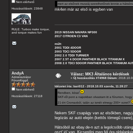
Nem elérhető
mert az elsőnek muszáj szerelhetőnek lennie.a hátsó
Hozzászólások: 23848
mk4en már az első is egyben van
RULE: Turbos make torque,
2019 NISSAN NAVARA NP300
and torque makes fun
2017 CITROEN C3 VAN
múlt:
2001 TDDI 4DOOR
2003 TDCI 5DOOR
2002 2.0 TDDI TURNIER
2007 2.5T 4 DOOR PANTHER BLACK TITANIUM X
2008 2.0 TDCI 5DOOR PANTHER BLACK TITANIUM A
AndyA
Válasz: MK3 Általános kérdések
Adminisztrátor
«
Új hozzászólás #74968 Dátum:
2018.10.03
Fórumfüggő
Idézetet írta: bari012 - 2018.10.03 szerda, 11:28:27
Nem elérhető
Rendben, köszi
Hozzászólások: 27118
SKF-ről pont a napokban olvastam itt a fórumon, hogy 
21-ért Cromaxból, talán az ismét elmegy 200+ ezret?
Nekem SKF csapágy van az elsőkben, nagyjáb
legózás az autó elején (kettős tömegű csere),
Hátsóból az ebay.de-n azt a legolcsóbb utáng
oszt' jó' van. Kicserélni meg fél óra oldalanké