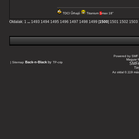
TDCI Űrhajó
Titanium
S
max 18"
Oldalak:
1
...
1493
1494
1495
1496
1497
1498
1499
[
1500
]
1501
1502
1503
Powered by SMF 
Magyar f
Back-n-Black
by
|
Sitemap
TP-crip
SMF
Tin
Az oldal 0.119 más