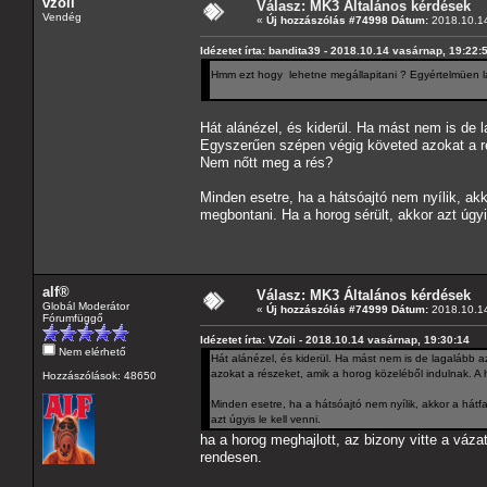
vzoli
Válasz: MK3 Általános kérdések
Vendég
«
Új hozzászólás #74998 Dátum:
2018.10.14
Idézetet írta: bandita39 - 2018.10.14 vasárnap, 19:22:
Hmm ezt hogy lehetne megállapitani ? Egyértelmüen láts
Hát alánézel, és kiderül. Ha mást nem is de 
Egyszerűen szépen végig követed azokat a ré
Nem nőtt meg a rés?
Minden esetre, ha a hátsóajtó nem nyílik, akk
megbontani. Ha a horog sérült, akkor azt úgyis
alf®
Válasz: MK3 Általános kérdések
Globál Moderátor
«
Új hozzászólás #74999 Dátum:
2018.10.14
Fórumfüggő
Idézetet írta: VZoli - 2018.10.14 vasárnap, 19:30:14
Nem elérhető
Hát alánézel, és kiderül. Ha mást nem is de lagalább 
azokat a részeket, amik a horog közeléből indulnak. 
Hozzászólások: 48650
Minden esetre, ha a hátsóajtó nem nyílik, akkor a hátf
azt úgyis le kell venni.
ha a horog meghajlott, az bizony vitte a váz
rendesen.