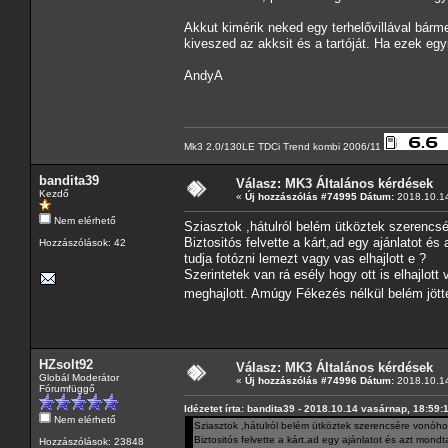
Akkut kimérik neked egy terhelővillával bárm
kiveszed az akksit és a tartóját. Ha ezek egy
AndyA
Mk3 2.0/130LE TDCi Trend kombi 2006/11
bandita39
Válasz: MK3 Általános kérdések
Kezdő
«
Új hozzászólás #74995 Dátum:
2018.10.14
Nem elérhető
Sziasztok ,hátulról belém ütköztek szerencsé
Biztositós felvette a kárt,ad egy ajánlatot é
Hozzászólások: 42
tudja fotózni lemezt vagy vas elhajlott e ?
Szerintetek van rá esély hogy ott is elhajlott
meghajlott. Amúgy Fékezés nélkül belém jött
HZsolt92
Válasz: MK3 Általános kérdések
Globál Moderátor
«
Új hozzászólás #74996 Dátum:
2018.10.14
Fórumfüggő
Idézetet írta: bandita39 - 2018.10.14 vasárnap, 18:59:
Nem elérhető
Sziasztok ,hátulról belém ütköztek szerencsére vonóhor
Biztositós felvette a kárt,ad egy ajánlatot és azt mond
Hozzászólások: 23848