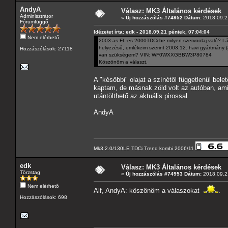
AndyA
Válasz: MK3 Általános kérdések
Adminisztrátor
«
Új hozzászólás #74952 Dátum:
2018.09.21
Fórumfüggő
Idézetet írta: edk - 2018.09.21 péntek, 07:04:04
Nem elérhető
2003-as FL-es 2000TDCi-be milyen szervoolaj való? Lás
helyezésű, emlékeim szerint 2003.12. havi gyártmány (az 
Hozzászólások: 27118
van szükségem? VIN: WF0WXXGBBW3P80784
Köszönöm a választ.
A "későbbi" olajat a színétől függetlenül bele
kaptam, de másnak zöld volt az autóban, amik
utántölthető az aktuális pirossal.
AndyA
Mk3 2.0/130LE TDCi Trend kombi 2006/11
edk
Válasz: MK3 Általános kérdések
Törzstag
«
Új hozzászólás #74953 Dátum:
2018.09.21
Nem elérhető
Alf, AndyA: köszönöm a válaszokat
.
Hozzászólások: 698