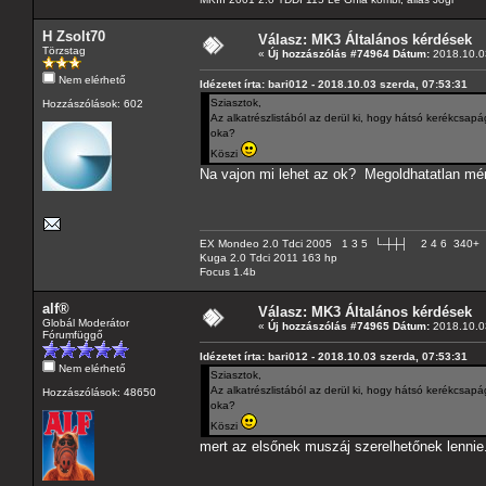
H Zsolt70
Válasz: MK3 Általános kérdések
Törzstag
«
Új hozzászólás #74964 Dátum:
2018.10.03
Nem elérhető
Idézetet írta: bari012 - 2018.10.03 szerda, 07:53:31
Sziasztok,
Hozzászólások: 602
Az alkatrészlistából az derül ki, hogy hátsó kerékcsap
oka?
Köszi
Na vajon mi lehet az ok? Megoldhatatlan mé
EX Mondeo 2.0 Tdci 2005 1 3 5 └-┼┼┤ 2 4 6 340+
Kuga 2.0 Tdci 2011 163 hp
Focus 1.4b
alf®
Válasz: MK3 Általános kérdések
Globál Moderátor
«
Új hozzászólás #74965 Dátum:
2018.10.03
Fórumfüggő
Idézetet írta: bari012 - 2018.10.03 szerda, 07:53:31
Nem elérhető
Sziasztok,
Az alkatrészlistából az derül ki, hogy hátsó kerékcsap
Hozzászólások: 48650
oka?
Köszi
mert az elsőnek muszáj szerelhetőnek lenni