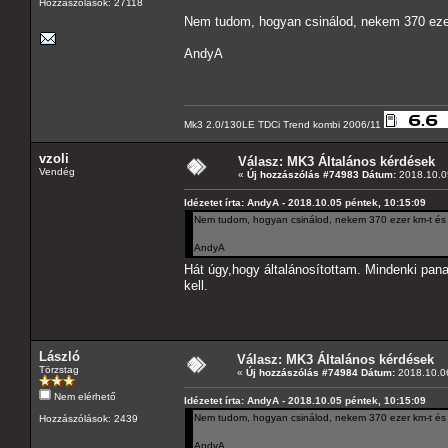
Hozzászólások: 27118
Nem tudom, hogyan csinálod, nekem 370 ezer 
AndyA
Mk3 2.0/130LE TDCi Trend kombi 2006/11
vzoli
Válasz: MK3 Általános kérdések
Vendég
«
Új hozzászólás #74983 Dátum:
2018.10.05
Idézetet írta: AndyA - 2018.10.05 péntek, 10:15:09
Nem tudom, hogyan csinálod, nekem 370 ezer km-t és 12
AndyA
Hát úgy,hogy általánosítottam. Mindenki pana
kell.
László
Válasz: MK3 Általános kérdések
Törzstag
«
Új hozzászólás #74984 Dátum:
2018.10.06
Nem elérhető
Idézetet írta: AndyA - 2018.10.05 péntek, 10:15:09
Nem tudom, hogyan csinálod, nekem 370 ezer km-t és 12
Hozzászólások: 2439
AndyA