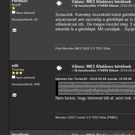
Ferike20
Válasz: MK3 Általános kérdések
Kezdő
«
Új hozzászólás #74958 Dátum:
2018.09.26
Nem elérhető
Sziasztok. Kormány összekötő külső gömbfeje
anyacsavart ami raszoritja a gömbfejet az is 
Hozzászólások: 82
villáskulcsal stb.. De mégse mozdul meg. 3 
tekerték le a gömbfejet. Mit csináljak... Gyúj
Ford Mondeo MK3 2005 2.0 TDCI Ghia
edk
Válasz: MK3 Általános kérdések
Törzstag
«
Új hozzászólás #74959 Dátum:
2018.09.26
Nem elérhető
Idézetet írta: Ferike20 - 2018.09.26 szerda, 15:29:28
Sziasztok. Kormány összekötő külső gömbfejet akartam c
Hozzászólások: 698
az is szépen meglazult de sehogyse lehet letekerni a g
kíváncsiságból mind a 3ban ahogy meglazitottak az anyát
Nem biztos, hogy örömmel tölt el, amit írok:
Mondeo 2003 Turnier 2.0 TDCI Ghia (FMBA)
brughom