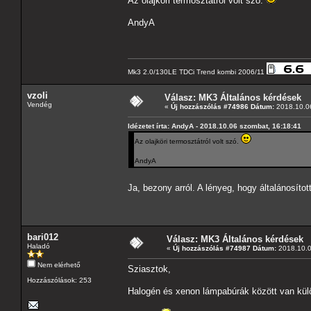
Az olajköri termosztátról volt szó.
AndyA
Mk3 2.0/130LE TDCi Trend kombi 2006/11
vzoli
Válasz: MK3 Általános kérdések
Vendég
«
Új hozzászólás #74986 Dátum:
2018.10.06
Idézetet írta: AndyA - 2018.10.06 szombat, 16:18:41
Az olajköri termosztátról volt szó.
AndyA
Ja, bezony arról. A lényeg, hogy általánosítot
bari012
Válasz: MK3 Általános kérdések
Haladó
«
Új hozzászólás #74987 Dátum:
2018.10.0
Nem elérhető
Sziasztok,
Hozzászólások: 253
Halogén és xenon lámpabúrák között van kü