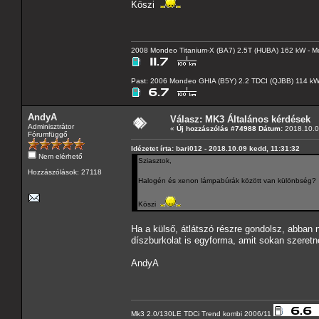
Köszi
2008 Mondeo Titanium-X (BA7) 2.5T (HUBA) 162 kW - Mo
Past: 2006 Mondeo GHIA (B5Y) 2.2 TDCI (QJBB) 114 k
AndyA
Válasz: MK3 Általános kérdések
Adminisztrátor
«
Új hozzászólás #74988 Dátum:
2018.10.0
Fórumfüggő
Idézetet írta: bari012 - 2018.10.09 kedd, 11:31:32
Nem elérhető
Sziasztok,
Hozzászólások: 27118
Halogén és xenon lámpabúrák között van különbség?
Köszi
Ha a külső, átlátszó részre gondolsz, abban 
díszburkolat is egyforma, amit sokan szeretne
AndyA
Mk3 2.0/130LE TDCi Trend kombi 2006/11