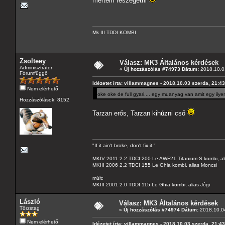
mertem feszegetni
Mk III TDDI KOMBI
Zsolteey
Válasz: MK3 Általános kérdések
Adminisztrátor
«
Új hozzászólás #74973 Dátum:
2018.10.03
Fórumfüggő
Idézetet írta: villammagnes - 2018.10.03 szerda, 21:4
Nem elérhető
oke oke de full gyari.... egy muanyag van amit egy il
Hozzászólások: 8152
Tarzan erős, Tarzan kihúzni cső
"If it ain't broke, don't fix it."
MKIV 2011 2.2 TDCI 200 Le AWF21 Titanium-S kombi, al
MKIII 2006 2.2 TDCI 155 Le Ghia kombi, alias Moncsi
múlt:
MKIII 2001 2.0 TDDI 115 Le Ghia kombi, alias Jógi
László
Válasz: MK3 Általános kérdések
Törzstag
«
Új hozzászólás #74974 Dátum:
2018.10.04
Nem elérhető
Idézetet írta: villammagnes - 2018.10.03 szerda, 21:4