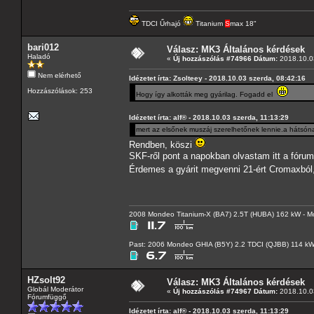
TDCI Űrhajó
Titanium
S
max 18"
bari012
Válasz: MK3 Általános kérdések
Haladó
«
Új hozzászólás #74966 Dátum:
2018.10.03
Nem elérhető
Idézetet írta: Zsolteey - 2018.10.03 szerda, 08:42:16
Hozzászólások: 253
Hogy így alkották meg gyárilag. Fogadd el
Idézetet írta: alf® - 2018.10.03 szerda, 11:13:29
mert az elsőnek muszáj szerelhetőnek lennie.a hátsó
Rendben, köszi
SKF-ről pont a napokban olvastam itt a fórumo
Érdemes a gyárit megvenni 21-ért Cromaxból
2008 Mondeo Titanium-X (BA7) 2.5T (HUBA) 162 kW - Mo
Past: 2006 Mondeo GHIA (B5Y) 2.2 TDCI (QJBB) 114 k
HZsolt92
Válasz: MK3 Általános kérdések
Globál Moderátor
«
Új hozzászólás #74967 Dátum:
2018.10.03
Fórumfüggő
Idézetet írta: alf® - 2018.10.03 szerda, 11:13:29