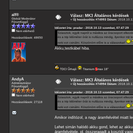
alf®
Válasz: MK3 Általános kérdések
Globál Moderátor
«
Új hozzászólás #74993 Dátum:
2018.10.13
Fórumfüggő
Idézetet írta: pradar - 2018.10.13 szombat, 07:47:29
Nem elérhető
Sziasztok, egyik napról a másikra az óracsoport elkez
és a trip kilóméter órát is nullázza mindig, ilyenkor m
Hozzászólások: 48650
neki ezt csinálni. Köszönöm előre is a válaszokat!
Akku,testkábel hiba.
TDCI Űrhajó
Titanium
S
max 18"
AndyA
Válasz: MK3 Általános kérdések
Adminisztrátor
«
Új hozzászólás #74994 Dátum:
2018.10.13
Fórumfüggő
Idézetet írta: pradar - 2018.10.13 szombat, 07:47:29
Nem elérhető
Sziasztok, egyik napról a másikra az óracsoport elkez
és a trip kilóméter órát is nullázza mindig, ilyenkor m
Hozzászólások: 27118
neki ezt csinálni. Köszönöm előre is a válaszokat!
Amikor indítózol, a nagy áramfelvétel miatt l
Lehet simán halódó akku gond, lehet az akku a
áramfelvétele, pl. összeragadt a kosztól vagy