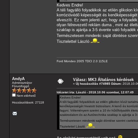
Kedves Endre!
A téli fagyálló folyadékok az etilén glikolon 
korrózióvédő képességét és kenőképességét hi
elveszíti. Ez nem jelenti azt, hogy a folyad
olyan félrevezető reklám duma , mint az életta
szaklap is ajánlja a 3-5 évente való folyadé
Természetesen mindenki saját döntése szeri
Tisztelettel László
Ford Mondeo 2005 TDCI 2.0 115LE
AndyA
Válasz: MK3 Általános kérdések
Adminisztrátor
«
Új hozzászólás #74985 Dátum:
2018.10.06
Fórumfüggő
Idézetet írta: László - 2018.10.06 szombat, 12:07:49
Nem elérhető
Kedves Endre!
A téli fagyálló folyadékok az etilén glikolon kívül tart
Hozzászólások: 27118
kenőképességét hivatott biztosítani. A kenő és korrózi
fagyni. Véleményem szerint a 10 év hűtőfolyadék élettart
szakirodalom és az Autótechnika szaklap is ajánlja a 
Természetesen mindenki saját döntése szerint cseleksz
Tisztelettel László