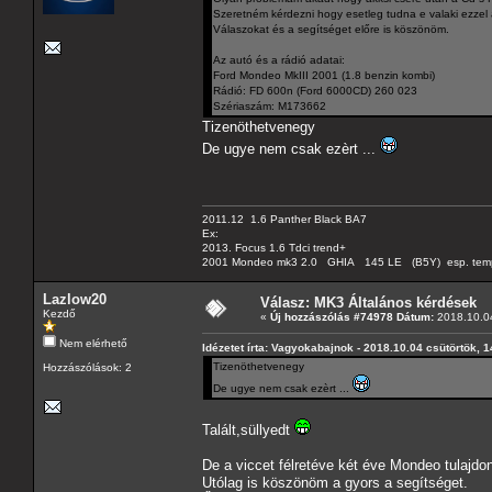
Szeretném kérdezni hogy esetleg tudna e valaki ezzel
Válaszokat és a segítséget előre is köszönöm.
Az autó és a rádió adatai:
Ford Mondeo MkIII 2001 (1.8 benzin kombi)
Rádió: FD 600n (Ford 6000CD) 260 023
Szériaszám: M173662
Tizenöthetvenegy
De ugye nem csak ezèrt ...
2011.12 1.6 Panther Black BA7
Ex:
2013. Focus 1.6 Tdci trend+
2001 Mondeo mk3 2.0 GHIA 145 LE (B5Y) esp. tempom
Lazlow20
Válasz: MK3 Általános kérdések
Kezdő
«
Új hozzászólás #74978 Dátum:
2018.10.04
Nem elérhető
Idézetet írta: Vagyokabajnok - 2018.10.04 csütörtök, 1
Tizenöthetvenegy
Hozzászólások: 2
De ugye nem csak ezèrt ...
Talált,süllyedt
De a viccet félretéve két éve Mondeo tulajdo
Utólag is köszönöm a gyors a segítséget.