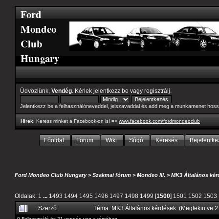
Ford
Mondeo
Club
Hungary
Üdvözlünk,
Vendég
. Kérlek
jelentkezz be
vagy
regisztrálj
.
Jelentkezz be a felhasználóneveddel, jelszavaddal és add meg a munkamenet hoss
Hírek
: Keress minket a Facebook-on is! =>
www.facebook.com/fordmondeoclub
Főoldal
Forum
Wiki
Súgó
Keresés
Bejelentke
Ford Mondeo Club Hungary
>
Szakmai fórum
>
Mondeo III.
>
MK3 Általános kér
Oldalak:
1
...
1493
1494
1495
1496
1497
1498
1499
[
1500
]
1501
1502
1503
Szerző
Téma: MK3 Általános kérdések (Megtekintve 
0 Felhasználó és 21 vendég van a témában