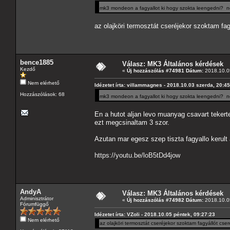
mk3 mondeon a fagyallot ki hogy szokta leengedni? nem
az olajköri termosztát cseréjekor szoktam fag
bence1885
Válasz: MK3 Általános kérdések
Kezdő
«
Új hozzászólás #74981 Dátum:
2018.10.05
Nem elérhető
Idézetet írta: villammagnes - 2018.10.03 szerda, 20:4
Hozzászólások: 68
mk3 mondeon a fagyallot ki hogy szokta leengedni? nem
En a hutot aljan levo muanyag csavart tekertem
ezt megcsinaltam 3 szor.
Azutan mar egesz szep tiszta fagyallo kerult
https://youtu.be/loB5tDd4jow
AndyA
Válasz: MK3 Általános kérdések
Adminisztrátor
«
Új hozzászólás #74982 Dátum:
2018.10.05
Fórumfüggő
Idézetet írta: VZoli - 2018.10.05 péntek, 09:27:23
Nem elérhető
az olajköri termosztát cseréjekor szoktam fagyállót cser