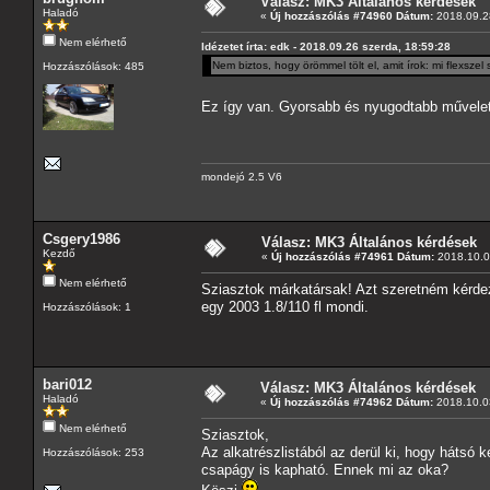
Válasz: MK3 Általános kérdések
Haladó
«
Új hozzászólás #74960 Dátum:
2018.09.28
Nem elérhető
Idézetet írta: edk - 2018.09.26 szerda, 18:59:28
Nem biztos, hogy örömmel tölt el, amit írok: mi flexsze
Hozzászólások: 485
Ez így van. Gyorsabb és nyugodtabb művelet,
mondejó 2.5 V6
Csgery1986
Válasz: MK3 Általános kérdések
Kezdő
«
Új hozzászólás #74961 Dátum:
2018.10.01
Nem elérhető
Sziasztok márkatársak! Azt szeretném kérdez
egy 2003 1.8/110 fl mondi.
Hozzászólások: 1
bari012
Válasz: MK3 Általános kérdések
Haladó
«
Új hozzászólás #74962 Dátum:
2018.10.03
Nem elérhető
Sziasztok,
Az alkatrészlistából az derül ki, hogy hátsó 
Hozzászólások: 253
csapágy is kapható. Ennek mi az oka?