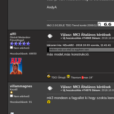
AndyA
Mk3 2.0/130LE TDCi Trend kombi 2006/11
alf®
Válasz: MK3 Általános kérdések
Globál Moderátor
«
Új hozzászólás #74969 Dátum:
2018.10.03
Fórumfüggő
Idézetet írta: HZsolt92 - 2018.10.03 szerda, 11:41:41
Nem elérhető
mk4en már az első is egyben van
Hozzászólások: 48650
más model,más konstrukció.
TDCI Űrhajó
Titanium
S
max 18"
villammagnes
Válasz: MK3 Általános kérdések
Kezdő
«
Új hozzászólás #74970 Dátum:
2018.10.03
Nem elérhető
mk3 mondeon a fagyallot ki hogy szokta leeng
Hozzászólások: 91