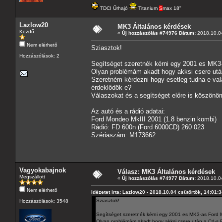
TDCI Űrhajó
Titanium
S
max 18"
Lazlow20
MK3 Általános kérdések
Kezdő
«
Új hozzászólás #74976 Dátum:
2018.10.04
Nem elérhető
Sziasztok!
Hozzászólások: 2
Segítséget szeretnék kérni egy 2001 es MK3
Olyan problémám akadt hogy akksi csere után 
Szeretném kérdezni hogy esetleg tudna e vala
érdeklődök e?
Válaszokat és a segítséget előre is köszönö
Az autó és a rádió adatai:
Ford Mondeo MkIII 2001 (1.8 benzin kombi)
Rádió: FD 600n (Ford 6000CD) 260 023
Szériaszám: M173662
Vagyokabajnok
Válasz: MK3 Általános kérdések
Megszállott
«
Új hozzászólás #74977 Dátum:
2018.10.04
Nem elérhető
Idézetet írta: Lazlow20 - 2018.10.04 csütörtök, 14:01:
Sziasztok!
Hozzászólások: 3548
Segítséget szeretnék kérni egy 2001 es MK3-as Ford
Olyan problémám akadt hogy akksi csere után a Cd-s Rá