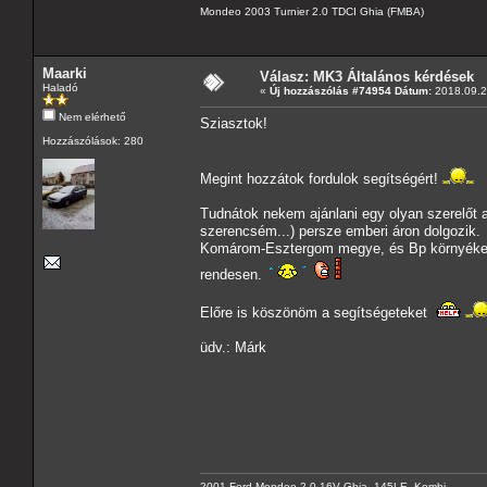
Mondeo 2003 Turnier 2.0 TDCI Ghia (FMBA)
Maarki
Válasz: MK3 Általános kérdések
Haladó
«
Új hozzászólás #74954 Dátum:
2018.09.24
Nem elérhető
Sziasztok!
Hozzászólások: 280
Megint hozzátok fordulok segítségért!
Tudnátok nekem ajánlani egy olyan szerelőt a
szerencsém...) persze emberi áron dolgozik.
Komárom-Esztergom megye, és Bp környéke i
rendesen.
Előre is köszönöm a segítségeteket
üdv.: Márk
2001 Ford Mondeo 2.0 16V Ghia, 145LE, Kombi