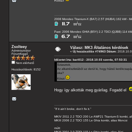
Köszi
2008 Mondeo Titanium-X (BA7) 2.5T (HUBA) 162 kW - Mo
Past: 2006 Mondeo GHIA (B5Y) 2.2 TDCI (QJBB) 114 k
Zsolteey
Válasz: MK3 Általános kérdések
Adminisztrátor
«
Új hozzászólás #74963 Dátum:
2018.10.03
Fórumfüggő
Idézetet írta: bari012 - 2018.10.03 szerda, 07:53:31
Nem elérhető
Sziasztok,
Az alkatrészlistából az derül ki, hogy hátsó kerékcsap
Hozzászólások: 8152
oka?
Köszi
Hogy így alkották meg gyárilag. Fogadd el
"If it ain't broke, don't fix it."
MKIV 2011 2.2 TDCI 200 Le AWF21 Titanium-S kombi, al
MKIII 2006 2.2 TDCI 155 Le Ghia kombi, alias Moncsi
múlt:
MKIII 2001 2.0 TDDI 115 Le Ghia kombi, alias Jógi