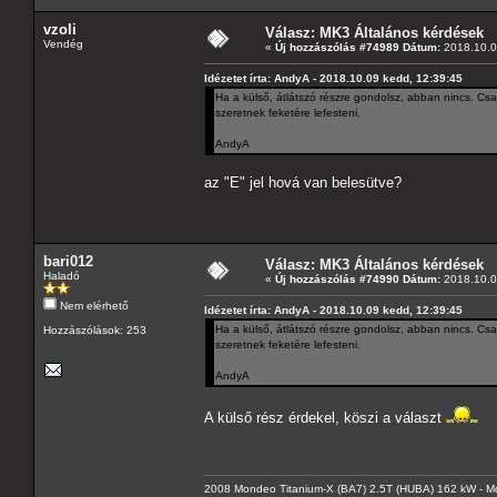
vzoli
Válasz: MK3 Általános kérdések
Vendég
«
Új hozzászólás #74989 Dátum:
2018.10.0
Idézetet írta: AndyA - 2018.10.09 kedd, 12:39:45
Ha a külső, átlátszó részre gondolsz, abban nincs. Csa
szeretnek feketére lefesteni.
AndyA
az "E" jel hová van belesütve?
bari012
Válasz: MK3 Általános kérdések
Haladó
«
Új hozzászólás #74990 Dátum:
2018.10.0
Nem elérhető
Idézetet írta: AndyA - 2018.10.09 kedd, 12:39:45
Ha a külső, átlátszó részre gondolsz, abban nincs. Csa
Hozzászólások: 253
szeretnek feketére lefesteni.
AndyA
A külső rész érdekel, köszi a választ
2008 Mondeo Titanium-X (BA7) 2.5T (HUBA) 162 kW - Mo