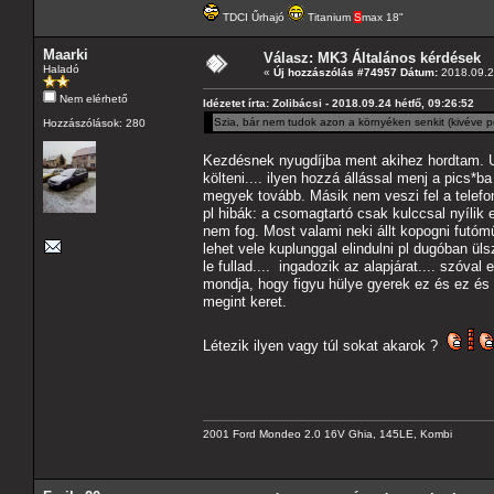
TDCI Űrhajó
Titanium
S
max 18"
Maarki
Válasz: MK3 Általános kérdések
Haladó
«
Új hozzászólás #74957 Dátum:
2018.09.24
Nem elérhető
Idézetet írta: Zolibácsi - 2018.09.24 hétfő, 09:26:52
Szia, bár nem tudok azon a környéken senkit (kivéve 
Hozzászólások: 280
Kezdésnek nyugdíjba ment akihez hordtam. Ut
költeni.... ilyen hozzá állással menj a pics
megyek tovább. Másik nem veszi fel a telefo
pl hibák: a csomagtartó csak kulccsal nyílik 
nem fog. Most valami neki állt kopogni futó
lehet vele kuplunggal elindulni pl dugóban ü
le fullad.... ingadozik az alapjárat.... szóv
mondja, hogy figyu hülye gyerek ez és ez és e
megint keret.
Létezik ilyen vagy túl sokat akarok ?
2001 Ford Mondeo 2.0 16V Ghia, 145LE, Kombi