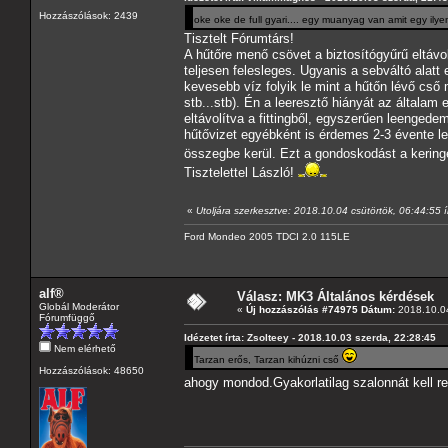
Hozzászólások: 2439
oke oke de full gyari.... egy muanyag van amit egy il
Tisztelt Fórumtárs!
A hűtőre menő csövet a biztosítógyűrű eltá
teljesen felesleges. Ugyanis a sebváltó alatt
kevesebb víz folyik le mint a hűtőn lévő cső
stb...stb). Én a leeresztő hiányát az általam 
eltávolítva a fittingből, egyszerűen leengede
hűtővizet egyébként is érdemes 2-3 évente l
összegbe kerül. Ezt a gondoskodást a kering
Tisztelettel László!
«
Utoljára szerkesztve: 2018.10.04 csütörtök, 06:44:55 í
Ford Mondeo 2005 TDCI 2.0 115LE
alf®
Válasz: MK3 Általános kérdések
Globál Moderátor
«
Új hozzászólás #74975 Dátum:
2018.10.04
Fórumfüggő
Idézetet írta: Zsolteey - 2018.10.03 szerda, 22:28:45
Nem elérhető
Tarzan erős, Tarzan kihúzni cső
Hozzászólások: 48650
ahogy mondod.Gyakorlatilag szalonnát kell re