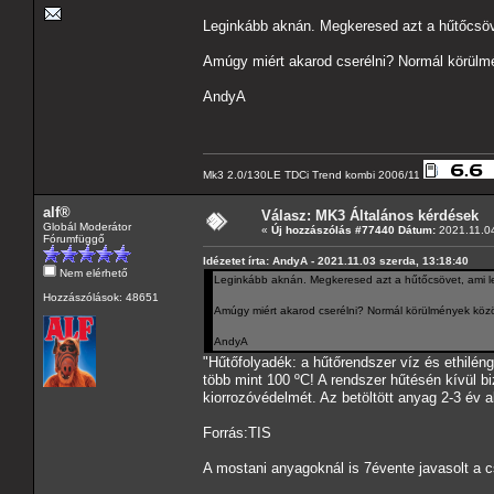
Leginkább aknán. Megkeresed azt a hűtőcsövet
Amúgy miért akarod cserélni? Normál körülmé
AndyA
Mk3 2.0/130LE TDCi Trend kombi 2006/11
alf®
Válasz: MK3 Általános kérdések
Globál Moderátor
«
Új hozzászólás #77440 Dátum:
2021.11.04
Fórumfüggő
Idézetet írta: AndyA - 2021.11.03 szerda, 13:18:40
Nem elérhető
Leginkább aknán. Megkeresed azt a hűtőcsövet, ami leg
Hozzászólások: 48651
Amúgy miért akarod cserélni? Normál körülmények közöt
AndyA
"Hűtőfolyadék: a hűtőrendszer víz és ethiléngl
több mint 100 ºC! A rendszer hűtésén kívül b
kiorrozóvédelmét. Az betöltött anyag 2-3 év 
Forrás:TIS
A mostani anyagoknál is 7évente javasolt a c