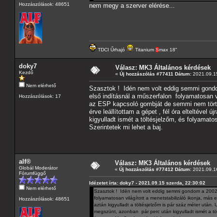
Hozzászólások: 48651
nem megy a szerver elérése...
TDCI Űrhajó
Titanium
S
max 18"
doky7
Válasz: MK3 Általános kérdések
Kezdő
«
Új hozzászólás #77411 Dátum:
2021.09.15
Nem elérhető
Szasztok ! Idén nem volt eddig semmi gon
első indításnál a műszerfalon folyamatosan 
Hozzászólások: 17
az ESP kapcsoló gombját de semmi nem történt
érve leállítottam a gépet , fél óra elteltével
kigyulladt ismét a töltésjelzőm, és folyamatos
Szerintetek mi lehet a baj.
alf®
Válasz: MK3 Általános kérdések
Globál Moderátor
«
Új hozzászólás #77412 Dátum:
2021.09.16
Fórumfüggő
Idézetet írta: doky7 - 2021.09.15 szerda, 22:30:02
Nem elérhető
Szasztok ! Idén nem volt eddig semmi gondom a 200
folyamatosan világított a menetstabilizáló ikonja, m
Hozzászólások: 48651
aztán kigyulladt a töltésjelzőm is pár száz méter után. U
megszünt, azonban pár perc után kigyulladt ismét a töl