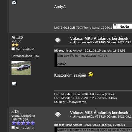
AndyA
Mk3 2.0/130LE TDCi Trend kombi 2006/11
Atta20
Válasz: MK3 Általános kérdések
Haladó
«
Új hozzászólás #77409 Dátum:
2021.09.15
Nem elérhető
Idézetet írta: AndyA - 2021.09.15 szerda, 16:58:57
Mindegy, PÜ-ben megkaptad már. :-)
Hozzászólások: 254
AndyA
Köszönöm szépen
Ford Mondeo Ghia 2002 1.8 benzin (92kw)
Ford Mondeo ST-Tdci 2006 2.2 diesel (114kw)
Lakhely: Bátonyterenye
alf®
Válasz: MK3 Általános kérdések
Globál Moderátor
«
Új hozzászólás #77410 Dátum:
2021.09.15
Fórumfüggő
Idézetet írta: Atta20 - 2021.09.15 szerda, 16:06:31
Nem elérhető
Miután ki töltöttem az adatokat sajna az oldal nem lé