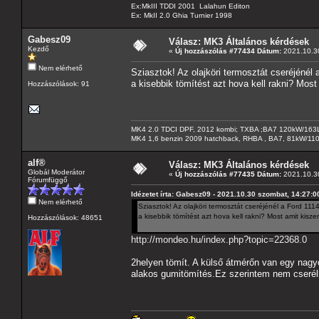
Ex:MkIII TDDI 2001 Lalahun Editon
Ex: MkII 2.0 Ghia Turnier 1998
Gabesz09
Válasz: MK3 Általános kérdések
Kezdő
«
Új hozzászólás #77434 Dátum:
2021.10.30
Nem elérhető
Sziasztok! Az olajköri termosztát cseréjéné
a kisebbik tömítést azt hova kell rakni? Most
Hozzászólások: 91
MK4 2.0 TDCI DPF, 2012 kombi; TXBA ;BA7 120kW/163L
MK4 1,6 benzin 2009 hatchback, RHBA , BA7, 81kW/11
alf®
Válasz: MK3 Általános kérdések
Globál Moderátor
«
Új hozzászólás #77435 Dátum:
2021.10.30
Fórumfüggő
Idézetet írta: Gabesz09 - 2021.10.30 szombat, 14:27:0
Nem elérhető
Sziasztok! Az olajköri termosztát cseréjénél a Ford 1
a kisebbik tömítést azt hova kell rakni? Most amit kisz
Hozzászólások: 48651
http://mondeo.hu/index.php?topic=22368.0
2helyen tömít. A külső átmérőn van egy nagy
alakos gumitömítés.Ez szerintem nem cserél