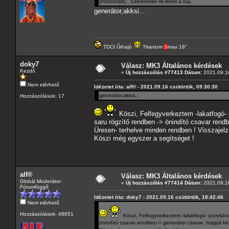
(motorcraft) . Szerintetek mi lehet a baj.
generátor,akksi...
TDCI Űrhajó
Titanium
S
max 18"
doky7
Válasz: MK3 Általános kérdések
Kezdő
«
Új hozzászólás #77413 Dátum:
2021.09.16
Nem elérhető
Idézetet írta: alf® - 2021.09.16 csütörtök, 09:30:30
generátor,akksi...
Hozzászólások: 17
Köszi, Felfegyverkeztem -lakatfogó- p
saru rögzítő rendben -> önindító csavar rendb
Üresen- terhelve minden rendben ! Visszajel
Köszi még egyszer a segítséget !
alf®
Válasz: MK3 Általános kérdések
Globál Moderátor
«
Új hozzászólás #77414 Dátum:
2021.09.16
Fórumfüggő
Idézetet írta: doky7 - 2021.09.16 csütörtök, 18:42:46
Nem elérhető
Hozzászólások: 48651
Köszi, Felfegyverkeztem -lakatfogó- poreltávo
önindító csavar rendben-> generátor csavar hoppá kézze