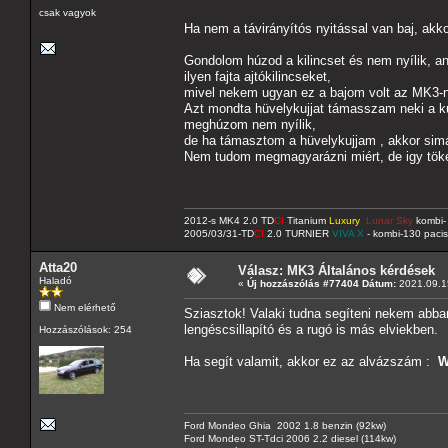
csak vagyok
Ha nem a távirányítós nyitással van baj, akk
Gondolom húzod a kilincset és nem nyílik, a
ilyen fajta ajtókilincseket,
mivel nekem ugyan ez a bajom volt az MK3-n
Azt mondta hüvelykujjat támasszam neki a ku
meghúzom nem nyílik,
de ha támasztom a hüvelykujjam , akkor sim
Nem tudom megmagyarázni miért, de igy tökél
2012-s MK4 2.0 TD
CI
Titanium
Luxury
Lunar Sky
kombi- 
2005/03/31-TD
CI
2.0 TURNIER
VIVA X
- kombi-130 pacis
Atta20
Válasz: MK3 Általános kérdések
Haladó
«
Új hozzászólás #77404 Dátum:
2021.09.15
Nem elérhető
Sziasztok! Valaki tudna segíteni nekem abban
lengéscsillapító és a rugó is más elviekben.
Hozzászólások: 254
Ha segít valamit, akkor ez az alvázszám :
W
Ford Mondeo Ghia 2002 1.8 benzin (92kw)
Ford Mondeo ST-Tdci 2006 2.2 diesel (114kw)