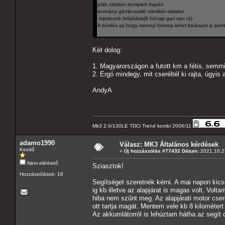
jobb oldalon komplett trapéz
kormány gömbcsukló mindkét oldalon
injektorok felújítása(6 hónap gari van rá)
A kérdés az,hogy mennyi forintra lehet beárazni a szer
Két dolog:
1. Magyarországon a futott km a fétis, sem
2. Ergó mindegy, mit cseréltél ki rajta, úgyis 
AndyA
Mk3 2.0/130LE TDCi Trend kombi 2006/11
adamo1990
Válasz: MK3 Általános kérdések
Kezdő
«
Új hozzászólás #77432 Dátum:
2021.10.27
Nem elérhető
Sziasztok!
Hozzászólások: 16
Segítséget szeretnék kérni. A mai napon kicse
ig kb illetve az alapjárat is magas volt. Voltam
hiba nem szűnt meg. Az alapjárati motor cser
ott tartja magát. Mentem vele kb 8 kilométer
Az akkumlátorról is lehúztam hátha az segít 