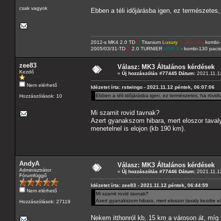
csak vagyok
Ebben a téli időjárásba igen, ez természetes,
2012-s MK4 2.0 TD
CI
Titanium
Luxury
Lunar Sky
kombi- 
2005/03/31-TD
CI
2.0 TURNIER
VIVA X
- kombi-130 pacis
zee83
Válasz: MK3 Általános kérdések
Kezdő
«
Új hozzászólás #77445 Dátum:
2021.11.12
Nem elérhető
Idézetet írta: rstwingo - 2021.11.12 péntek, 06:07:06
Ebben a téli időjárásba igen, ez természetes, ha rövid
Hozzászólások: 10
Mi szamit rovid tavnak?
Azert gyanakszom hibara, mert eloszor tavaly 
menetelnel is elojon (kb 190 km).
AndyA
Válasz: MK3 Általános kérdések
Adminisztrátor
«
Új hozzászólás #77446 Dátum:
2021.11.12
Fórumfüggő
Idézetet írta: zee83 - 2021.11.12 péntek, 06:44:59
Nem elérhető
Mi szamit rovid tavnak?
Azert gyanakszom hibara, mert eloszor tavaly kezdte el 
Hozzászólások: 27119
Nekem itthonról kb. 15 km a városon át, míg k