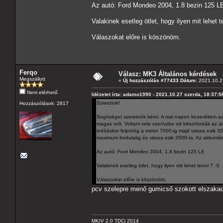
Az autó: Ford Mondeo 2004, 1.8 bezin 125 L
Valakinek esetleg ötlet, hogy ilyen mit lehet t
Válaszokat előre is köszönöm.
Ferqo
Válasz: MK3 Általános kérdések
Megszállott
«
Új hozzászólás #77433 Dátum:
2021.10.27
Nem elérhető
Idézetet írta: adamo1990 - 2021.10.27 szerda, 18:37:5
Sziasztok!
Hozzászólások: 2817
Segítséget szeretnék kérni. A mai napon kicseréltem az a
magas volt. Voltam vele szerívzbe ott kitisztították az 
indításkor felpörög a motor 7000-ig majd vissza esik 3
maximum fordulatig és vissza esik 3500-ra. Az akkumlát
Az autó: Ford Mondeo 2004, 1.8 bezin 125 LE
Valakinek esetleg ötlet, hogy ilyen mit lehet tenni ? :S
Válaszokat előre is köszönöm.
pcv szelepre menő gumicső szokott elszakadni
MKIV 2.0 TDCi 2014