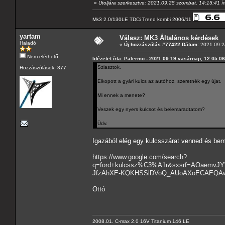
«
Utoljára szerkesztve: 2021.09.25 szombat, 14:15:41 í
Mk3 2.0/130LE TDCi Trend kombi 2006/11
yartam
Válasz: MK3 Általános kérdések
Haladó
«
Új hozzászólás #77422 Dátum:
2021.09.24
Nem elérhető
Idézetet írta: Palermo - 2021.09.19 vasárnap, 12:05:06
Sziasztok.
Hozzászólások: 377
Elkopott a gyári kulcs az autóhoz, szeretnék egy újat.
Mi ennek a menete?
Veszek egy nyers kulcsot és belemaradtatom?
Üdv.
Igazából elég egy kulcsszárat venned és bem
https://www.google.com/search?
q=ford+kulcssz%C3%A1r&sxsrf=AOaemvJY
JfzAhXE-KQKHSSlDVoQ_AUoAXoECAEQAw&
Ottó
2008.01. C-max 2.0 16V Titanium 146 LE