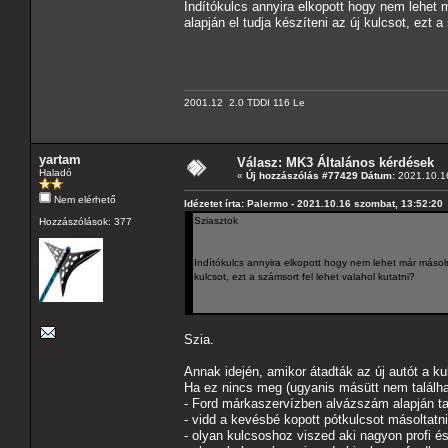
Indítókulcs annyira elkopott hogy nem lehet 
alapján el tudja készíteni az új kulcsot, ezt a
2001.12 2.0 TDDI 116 Le
yartam
Válasz: MK3 Általános kérdések
Haladó
«
Új hozzászólás #77429 Dátum:
2021.10.16
Nem elérhető
Idézetet írta: Palermo - 2021.10.16 szombat, 13:52:20
Sziasztok
Hozzászólások: 377
Indítókulcs annyira elkopott hogy nem lehet már másolni
kulcsot, ezt a számsort fel lehet valahol kutatni?
Szia.
Annak idején, amikor átadták az új autót a ku
Ha ez nincs meg (ugyanis másütt nem találha
- Ford márkaszervízben alvázszám alapján tal
- vidd a kevésbé kopott pótkulcsot másoltatni
- olyan kulcsoshoz viszed aki nagyon profi é