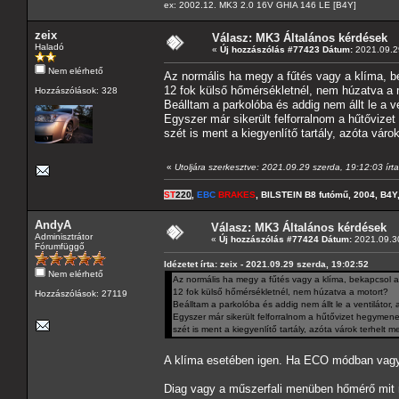
ex: 2002.12. MK3 2.0 16V GHIA 146 LE [B4Y]
zeix
Válasz: MK3 Általános kérdések
Haladó
«
Új hozzászólás #77423 Dátum:
2021.09.29
Nem elérhető
Az normális ha megy a fűtés vagy a klíma, be
12 fok külső hőmérsékletnél, nem húzatva a 
Hozzászólások: 328
Beálltam a parkolóba és addig nem állt le a v
Egyszer már sikerült felforralnom a hűtővize
szét is ment a kiegyenlítő tartály, azóta vár
«
Utoljára szerkesztve: 2021.09.29 szerda, 19:12:03 írta
ST
220
,
EBC
BRAKES
, BILSTEIN B8 futómű, 2004, B4Y
AndyA
Válasz: MK3 Általános kérdések
Adminisztrátor
«
Új hozzászólás #77424 Dátum:
2021.09.30
Fórumfüggő
Idézetet írta: zeix - 2021.09.29 szerda, 19:02:52
Nem elérhető
Az normális ha megy a fűtés vagy a klíma, bekapcsol a
12 fok külső hőmérsékletnél, nem húzatva a motort?
Hozzászólások: 27119
Beálltam a parkolóba és addig nem állt le a ventilátor,
Egyszer már sikerült felforralnom a hűtővizet hegymen
szét is ment a kiegyenlítő tartály, azóta várok terhelt 
A klíma esetében igen. Ha ECO módban vagy,
Diag vagy a műszerfali menüben hőmérő mit