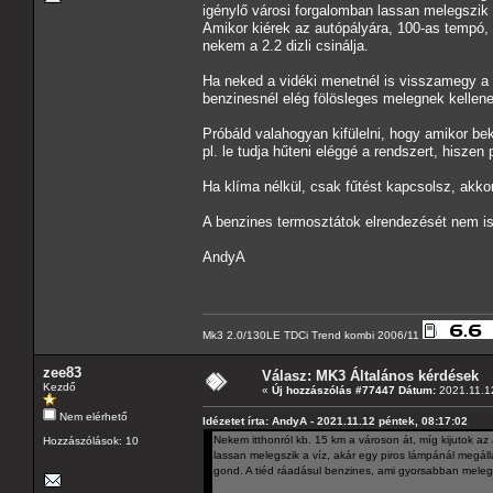
igénylő városi forgalomban lassan melegszik a
Amikor kiérek az autópályára, 100-as tempó, 
nekem a 2.2 dizli csinálja.
Ha neked a vidéki menetnél is visszamegy a 
benzinesnél elég fölösleges melegnek kellene
Próbáld valahogyan kifülelni, hogy amikor bek
pl. le tudja hűteni eléggé a rendszert, hiszen 
Ha klíma nélkül, csak fűtést kapcsolsz, akko
A benzines termosztátok elrendezését nem is
AndyA
Mk3 2.0/130LE TDCi Trend kombi 2006/11
zee83
Válasz: MK3 Általános kérdések
Kezdő
«
Új hozzászólás #77447 Dátum:
2021.11.12
Nem elérhető
Idézetet írta: AndyA - 2021.11.12 péntek, 08:17:02
Nekem itthonról kb. 15 km a városon át, míg kijutok az 
Hozzászólások: 10
lassan melegszik a víz, akár egy piros lámpánál megállá
gond. A tiéd ráadásul benzines, ami gyorsabban melegsz