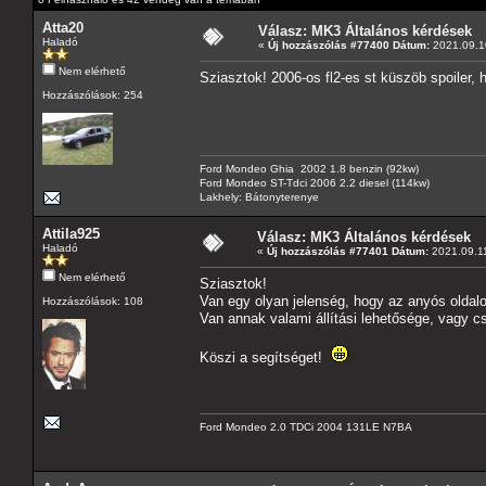
Atta20
Válasz: MK3 Általános kérdések
Haladó
«
Új hozzászólás #77400 Dátum:
2021.09.10
Nem elérhető
Sziasztok! 2006-os fl2-es st küszöb spoiler,
Hozzászólások: 254
Ford Mondeo Ghia 2002 1.8 benzin (92kw)
Ford Mondeo ST-Tdci 2006 2.2 diesel (114kw)
Lakhely: Bátonyterenye
Attila925
Válasz: MK3 Általános kérdések
Haladó
«
Új hozzászólás #77401 Dátum:
2021.09.11
Nem elérhető
Sziasztok!
Van egy olyan jelenség, hogy az anyós oldalon
Hozzászólások: 108
Van annak valami állítási lehetősége, vagy c
Köszi a segítséget!
Ford Mondeo 2.0 TDCi 2004 131LE N7BA