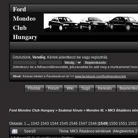
Ford
Mondeo
Club
Hungary
Üdvözlünk,
Vendég
. Kérlek
jelentkezz be
vagy
regisztrálj
.
Jelentkezz be a felhasználóneveddel, jelszavaddal és add meg a munkamenet hoss
Hírek
: Keress minket a Facebook-on is! =>
www.facebook.com/fordmondeoclub
Főoldal
Forum
Wiki
Súgó
Keresés
Bejelentke
Ford Mondeo Club Hungary
>
Szakmai fórum
>
Mondeo III.
>
MK3 Általános kér
Oldalak:
1
...
1542
1543
1544
1545
1546
1547
1548
[
1549
]
1550
1551
1552
Szerző
Téma: MK3 Általános kérdések (Megtekintve 
0 Felhasználó és 42 vendég van a témában