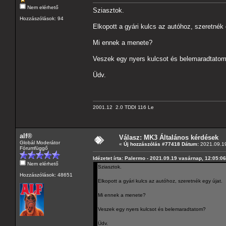
Nem elérhető
Sziasztok.
Hozzászólások: 94
Elkopott a gyári kulcs az autóhoz, szeretnék 
Mi ennek a menete?
Veszek egy nyers kulcsot és belemaradtato
Üdv.
2001.12 2.0 TDDI 116 Le
alf®
Válasz: MK3 Általános kérdések
Globál Moderátor
«
Új hozzászólás #77418 Dátum:
2021.09.19
Fórumfüggő
Idézetet írta: Palermo - 2021.09.19 vasárnap, 12:05:06
Nem elérhető
Sziasztok.
Hozzászólások: 48651
Elkopott a gyári kulcs az autóhoz, szeretnék egy újat.
Mi ennek a menete?
Veszek egy nyers kulcsot és belemaradtatom?
Üdv.