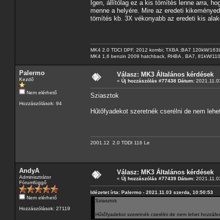
Igen, állítólag ez a kis tömítés lenne arra, 
menne a helyére. Mire az eredeti kikeményedik
tömítés kb. 3X vékonyabb az eredeti kis alak
MK4 2.0 TDCI DPF, 2012 kombi; TXBA ;BA7 120kW/163L
MK4 1,6 benzin 2009 hatchback, RHBA , BA7, 81kW/11
Palermo
Válasz: MK3 Általános kérdések
Kezdő
«
Új hozzászólás #77438 Dátum:
2021.11.03
Nem elérhető
Sziasztok
Hozzászólások: 94
Hűtőfyadekot szeretnék cserélni de nem leh
2001.12 2.0 TDDI 116 Le
AndyA
Válasz: MK3 Általános kérdések
Adminisztrátor
«
Új hozzászólás #77439 Dátum:
2021.11.03
Fórumfüggő
Idézetet írta: Palermo - 2021.11.03 szerda, 10:50:53
Nem elérhető
Sziasztok
Hozzászólások: 27119
Hűtőfyadekot szeretnék cserélni de nem lehet hozzáf