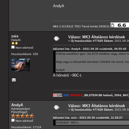
AndyA
Mk3 2.0/130LE TDCi Trend kombi 2006/11
zeix
Válasz: MK3 Általános kérdések
Haladó
«
Új hozzászólás #77425 Dátum:
2021.09.30
Nem elérhető
Idézetet írta: AndyA - 2021.09.30 csütörtök, 06:55:45
A klíma esetében igen. Ha ECO módban vagy, akkor ne
Hozzászólások: 328
Diag vagy a műszerfali menüben hőmérő mit mond, ho
AndyA
A hőmérő ~90C-t.
ST
220
,
EBC
BRAKES
, BILSTEIN B8 futómű, 2004, B4Y
AndyA
Válasz: MK3 Általános kérdések
Adminisztrátor
«
Új hozzászólás #77426 Dátum:
2021.09.30
Fórumfüggő
Idézetet írta: zeix - 2021.09.30 csütörtök, 11:28:27
Nem elérhető
A hőmérő ~90C-t.
Hozzászólások: 27119