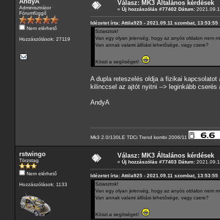
AndyA
Válasz: MK3 Általános kérdések
Adminisztrátor
«
Új hozzászólás #77402 Dátum:
2021.09.13
Fórumfüggő
Idézetet írta: Attila925 - 2021.09.11 szombat, 13:53:55
Nem elérhető
Sziasztok!
Van egy olyan jelenség, hogy az anyós oldalon nem mindi
Hozzászólások: 27119
Van annak valami állítási lehetősége, vagy csere?
Köszi a segítséget!
A dupla reteszelés oldja a fizikai kapcsolatot
kilinccsel az ajtót nyitni --> leginkább cseré
AndyA
Mk3 2.0/130LE TDCi Trend kombi 2006/11
rstwingo
Válasz: MK3 Általános kérdések
Törzstag
«
Új hozzászólás #77403 Dátum:
2021.09.13
Nem elérhető
Idézetet írta: Attila925 - 2021.09.11 szombat, 13:53:55
Sziasztok!
Hozzászólások: 1133
Van egy olyan jelenség, hogy az anyós oldalon nem mindi
Van annak valami állítási lehetősége, vagy csere?
Köszi a segítséget!