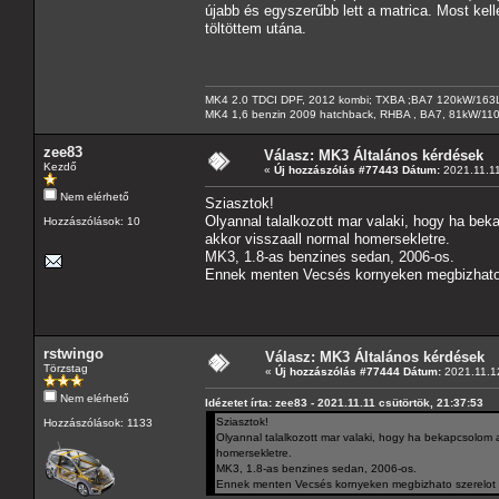
újabb és egyszerűbb lett a matrica. Most kelle
töltöttem utána.
MK4 2.0 TDCI DPF, 2012 kombi; TXBA ;BA7 120kW/163L
MK4 1,6 benzin 2009 hatchback, RHBA , BA7, 81kW/11
zee83
Válasz: MK3 Általános kérdések
Kezdő
«
Új hozzászólás #77443 Dátum:
2021.11.11
Nem elérhető
Sziasztok!
Olyannal talalkozott mar valaki, hogy ha bek
Hozzászólások: 10
akkor visszaall normal homersekletre.
MK3, 1.8-as benzines sedan, 2006-os.
Ennek menten Vecsés kornyeken megbizhato s
rstwingo
Válasz: MK3 Általános kérdések
Törzstag
«
Új hozzászólás #77444 Dátum:
2021.11.12
Nem elérhető
Idézetet írta: zee83 - 2021.11.11 csütörtök, 21:37:53
Sziasztok!
Hozzászólások: 1133
Olyannal talalkozott mar valaki, hogy ha bekapcsolom a 
homersekletre.
MK3, 1.8-as benzines sedan, 2006-os.
Ennek menten Vecsés kornyeken megbizhato szerelot t