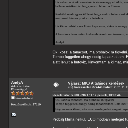
Ha neked a vidéki menetnél is visszamegy a hőfok, am
kellene keletkeznie, hogy jusson bőven a fűtésre.
Próbáld valahogyan kifülelni, hogy amikor bekapcsolod a
rendszert, hiszen pont ez a feladata.
Ha klíma nélkül, csak fűtést kapcsolsz, akkor is lemegy
A benzines termosztátok elrendezését nem ismerem, arr
AndyA
Ok, koszi a tanacsot, ma probalok ra figyelni.
Tempo fuggetlen ahogy eddig tapasztaltam. Es
alatt lehult a hutoviz, kinyomtam a klimat, mi
AndyA
Válasz: MK3 Általános kérdések
Adminisztrátor
«
Új hozzászólás #77448 Dátum:
2021.11.12
Fórumfüggő
Idézetet írta: zee83 - 2021.11.12 péntek, 10:08:44
Nem elérhető
Ok, koszi a tanacsot, ma probalok ra figyelni.
Tempo fuggetlen ahogy eddig tapasztaltam. Este mar 'vi
Hozzászólások: 27119
kinyomtam a klimat, mire visszamelegedett megint bepara
Próbálj klíma nélkül, ECO módban meleget fúj