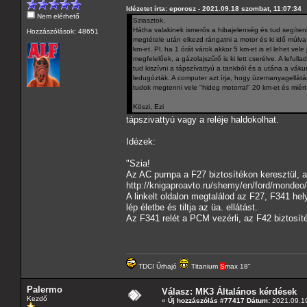
Idézetet írta: eporosz - 2021.09.18 szombat, 11:07:34
Nem elérhető
Sziasztok,
Hátha valakinek ismerős a hibajelenség és tud segíte
Hozzászólások: 48651
megtétele után elkezd rángatni a motor és ki idő múlva l
km-et. Pl. ha 1 órát várok akkor 5 km-et is el lehet vel
megfelelőek, a gázolajszűrő is ki lett cserélve. A lef
tud kiszívni a tápszívattyú a tankból és a utána a vák
ledugózták. A computer azt írja, hogy üzemanyagellátá
tudok megtenni vele "hideg motorral" 20 km-et és miért 
Köszi, Ezi
tápszivattyú vagy a reléje haldokolhat.
Idézek:
"Szia!
Az AC pumpa a F27 biztosítékon keresztül, az
http://knigaproavto.ru/shemy/en/ford/monde
A linkelt oldalon megtalálod az F27, F341 he
lép életbe és tiltja az üa. ellátást.
Az F341 relét a PCM vezérli, az F42 biztosí
TDCI Űrhajó
Titanium
S
max 18"
Palermo
Válasz: MK3 Általános kérdések
Kezdő
«
Új hozzászólás #77417 Dátum:
2021.09.19