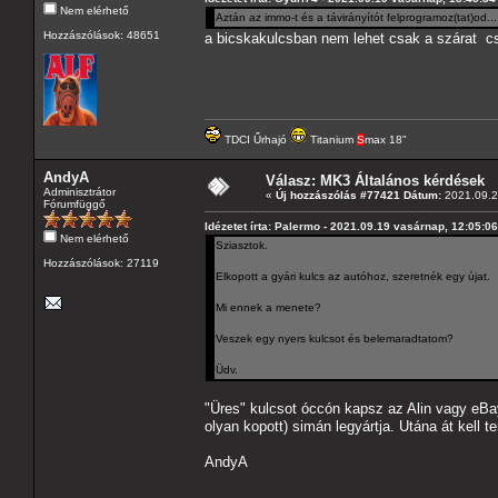
Nem elérhető
Aztán az immo-t és a távirányítót felprogramoz(tat)od...
Hozzászólások: 48651
a bicskakulcsban nem lehet csak a szárat cs
TDCI Űrhajó
Titanium
S
max 18"
AndyA
Válasz: MK3 Általános kérdések
Adminisztrátor
«
Új hozzászólás #77421 Dátum:
2021.09.20
Fórumfüggő
Idézetet írta: Palermo - 2021.09.19 vasárnap, 12:05:06
Nem elérhető
Sziasztok.
Hozzászólások: 27119
Elkopott a gyári kulcs az autóhoz, szeretnék egy újat.
Mi ennek a menete?
Veszek egy nyers kulcsot és belemaradtatom?
Üdv.
"Üres" kulcsot óccón kapsz az Alin vagy eBa
olyan kopott) simán legyártja. Utána át kell t
AndyA