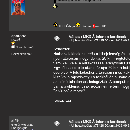
Köszi még egyszer a segítséget !
TDCI Űrhajó
Titanium
S
max 18"
eporosz
Válasz: MK3 Általános kérdések
Kezdő
«
Új hozzászólás #77415 Dátum:
2021.09.18
Nem elérhető
Sziasztok,
Hátha valakinek ismerős a hibajelenség és tu
Hozzászólások: 1
nyomatékosan megy, de kb. 20 km megtétele utá
várni kell vele. A várakozással arányosan újra
Egy fél nap eltelte után már újra 20 km a hat
cserélve. A lefulladáskor a tankban nincs vá
kiszívni a tápszívattyú a tankból és a utána
az előző tulajdonsok ledugózták. A computer 
van a probléma, csak akkor nem értem, hogy m
"kihüljön" a motor?
Köszi, Ezi
alf®
Válasz: MK3 Általános kérdések
Globál Moderátor
«
Új hozzászólás #77416 Dátum:
2021.09.18
Fórumfüggő