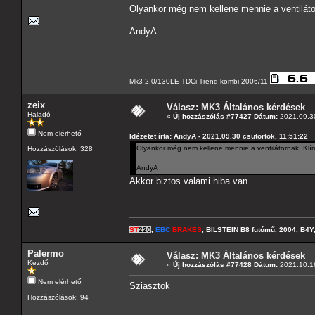
Olyankor még nem kellene mennie a ventilátor
AndyA
Mk3 2.0/130LE TDCi Trend kombi 2006/11
zeix
Válasz: MK3 Általános kérdések
Haladó
«
Új hozzászólás #77427 Dátum:
2021.09.30
Nem elérhető
Idézetet írta: AndyA - 2021.09.30 csütörtök, 11:51:22
Olyankor még nem kellene mennie a ventilátornak. Klím
Hozzászólások: 328
AndyA
Akkor biztos valami hiba van.
ST
220
,
EBC
BRAKES
, BILSTEIN B8 futómű, 2004, B4Y
Palermo
Válasz: MK3 Általános kérdések
Kezdő
«
Új hozzászólás #77428 Dátum:
2021.10.16
Nem elérhető
Sziasztok
Hozzászólások: 94