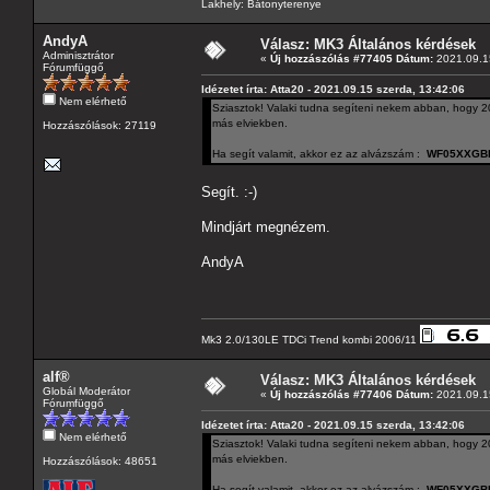
Lakhely: Bátonyterenye
AndyA
Válasz: MK3 Általános kérdések
Adminisztrátor
«
Új hozzászólás #77405 Dátum:
2021.09.15
Fórumfüggő
Idézetet írta: Atta20 - 2021.09.15 szerda, 13:42:06
Nem elérhető
Sziasztok! Valaki tudna segíteni nekem abban, hogy 200
más elviekben.
Hozzászólások: 27119
Ha segít valamit, akkor ez az alvázszám :
WF05XXGB
Segít. :-)
Mindjárt megnézem.
AndyA
Mk3 2.0/130LE TDCi Trend kombi 2006/11
alf®
Válasz: MK3 Általános kérdések
Globál Moderátor
«
Új hozzászólás #77406 Dátum:
2021.09.15
Fórumfüggő
Idézetet írta: Atta20 - 2021.09.15 szerda, 13:42:06
Nem elérhető
Sziasztok! Valaki tudna segíteni nekem abban, hogy 200
más elviekben.
Hozzászólások: 48651
Ha segít valamit, akkor ez az alvázszám :
WF05XXGB