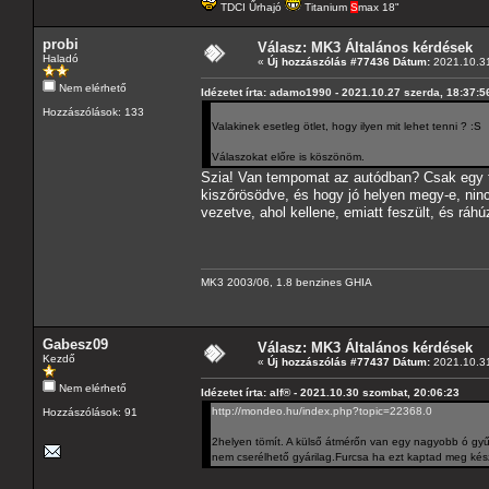
TDCI Űrhajó
Titanium
S
max 18"
probi
Válasz: MK3 Általános kérdések
Haladó
«
Új hozzászólás #77436 Dátum:
2021.10.31
Nem elérhető
Idézetet írta: adamo1990 - 2021.10.27 szerda, 18:37:5
Hozzászólások: 133
Valakinek esetleg ötlet, hogy ilyen mit lehet tenni ? :S
Válaszokat előre is köszönöm.
Szia! Van tempomat az autódban? Csak egy t
kiszőrösödve, és hogy jó helyen megy-e, ni
vezetve, ahol kellene, emiatt feszült, és ráhú
MK3 2003/06, 1.8 benzines GHIA
Gabesz09
Válasz: MK3 Általános kérdések
Kezdő
«
Új hozzászólás #77437 Dátum:
2021.10.31
Nem elérhető
Idézetet írta: alf® - 2021.10.30 szombat, 20:06:23
http://mondeo.hu/index.php?topic=22368.0
Hozzászólások: 91
2helyen tömít. A külső átmérőn van egy nagyobb ó gyű
nem cserélhető gyárilag.Furcsa ha ezt kaptad meg kés