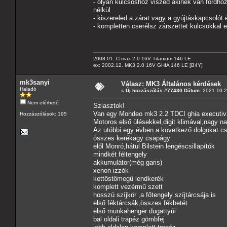
- olyan kulcsoshoz viszed akinek van fordhoz 
nélkül
- kiszereled a zárat vagy a gyújtáskapcsolót 
- kompletten cserélsz zárszettet kulcsokkal e
2008.01. C-max 2.0 16V Titanium 146 LE
ex: 2002.12. MK3 2.0 16V GHIA 146 LE [B4Y]
mk3sanyi
Válasz: MK3 Általános kérdések
Haladó
«
Új hozzászólás #77430 Dátum:
2021.10.2
Nem elérhető
Sziasztok!
Van egy Mondeo mk3 2.2 TDCI ghia executiv 
Hozzászólások: 195
Motoros első ülésekkel,digit klimával,nagy na
Az utóbbi egy évben a következő dolgokat cse
összes kerékagy csapágy
elől Monró,hátul Bilstein lengéscsillapítók
mindkét féltengely
akkumulátor(még garis)
xenon izzók
kettőstömegű lendkerék
komplett vezérmű szett
hosszú szíjkör ,a főtengely szíjtárcsája is
első féktárcsák,összes fékbetét
első munkahenger dugattyúi
bal oldali trapéz gömbfej