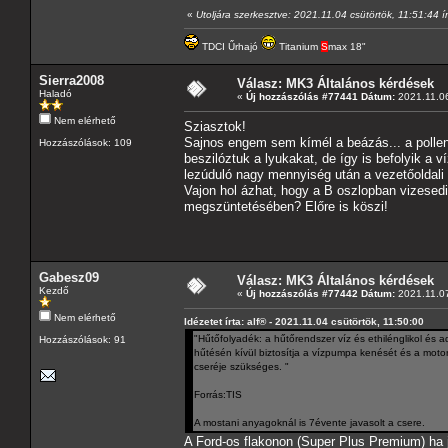
«
Utoljára szerkesztve: 2021.11.04 csütörtök, 11:51:44 ír
TDCI Űrhajó
Titanium
S
max 18"
Sierra2008
Válasz: MK3 Általános kérdések
Haladó
«
Új hozzászólás #77441 Dátum:
2021.11.06
Nem elérhető
Sziasztok!
Sajnos engem sem kímél a beázás... a pollens
Hozzászólások: 109
beszilóztuk a lyukakat, de így is befolyik a 
lezúduló nagy mennyiség után a vezetőoldali 
Vajon hol ázhat, hogy a B oszlopban vizesedi
megszüntetésében? Előre is köszi!
Gabesz09
Válasz: MK3 Általános kérdések
Kezdő
«
Új hozzászólás #77442 Dátum:
2021.11.07
Nem elérhető
Idézetet írta: alf® - 2021.11.04 csütörtök, 11:50:00
"Hűtőfolyadék: a hűtőrendszer víz és ethilénglikol és a
Hozzászólások: 91
hűtésén kívül biztosítja a vízpumpa kenését és a motor
cseréje szükséges. "
Forrás:TIS
A mostani anyagoknál is 7évente javasolt a csere.
A Ford-os flakonon (Super Plus Premium) ha jó