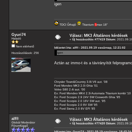
igen
TDCI Űrhajó
Titanium
S
max 18"
Gyuri74
Válasz: MK3 Általános kérdések
Haladó
«
Új hozzászólás #77419 Dátum:
2021.09.19
Nem elérhető
Idézetet írta: alf® - 2021.09.19 vasárnap, 12:21:02
igen
Hozzászólások: 256
Aztán az immo-t és a távirányítót felprogramo
Chrysler Town&Country 3.8i V6 aut. '08
Ford Mondeo MK3 2.0i Ghia '01
Volvo S80 2.4i aut. '00
Ex: Ford Mondeo MK4 2.3i Automata Titanium kombi '10
Ex: Ford Scorpio 2.9 24V SW Cosworth Ghia '95
Ex: Ford Scorpio 2.0 16V SW aut. '95
Ex: Ford Scorpio 2.0 8V SW '95
Ex: Ford Sierra 2.0 8V EFI '85
alf®
Válasz: MK3 Általános kérdések
Globál Moderátor
«
Új hozzászólás #77420 Dátum:
2021.09.19
Fórumfüggő
Idézetet írta: Gyuri74 - 2021.09.19 vasárnap, 18:45:34