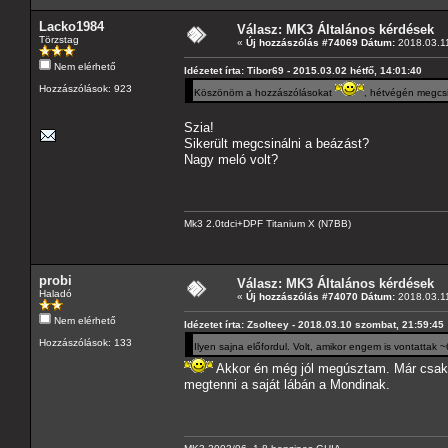
Lacko1984
Válasz: MK3 Általános kérdések
Törzstag
«
Új hozzászólás #74069 Dátum:
2018.03.11
Nem elérhető
Idézetet írta: Tibor69 - 2015.03.02 hétfő, 14:01:40
Hozzászólások: 923
Köszönöm a hozzászólásokat
, hétvégén megcs
Szia!
Sikerült megcsinálni a beázást?
Nagy meló volt?
Mk3 2.0tdci+DPF Titanium X (N7BB)
probi
Válasz: MK3 Általános kérdések
Haladó
«
Új hozzászólás #74070 Dátum:
2018.03.11
Nem elérhető
Idézetet írta: Zsolteey - 2018.03.10 szombat, 21:59:45
Hozzászólások: 133
Ilyen sajna előfordul. Volt, amikor engem is vontattak 
Akkor én még jól megúsztam. Már csak dr
megtenni a saját lábán a Mondinak.