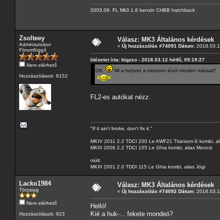
2003.09. FL Mk3 1.8 benzin CHBB hatchback
Zsolteey
Válasz: MK3 Általános kérdések
Adminisztrátor
«
Új hozzászólás #74091 Dátum:
2018.03.12
Fórumfüggő
Idézetet írta: bigzso - 2018.03.12 hétfő, 09:19:27
Nem elérhető
OK.
Mi a helyzet a motoron kívül minden mással?
Hozzászólások: 8152
FL2-es autókat nézz.
"If it ain't broke, don't fix it."
MKIV 2011 2.2 TDCI 200 Le AWF21 Titanium-S kombi, al
MKIII 2006 2.2 TDCI 155 Le Ghia kombi, alias Moncsi
múlt:
MKIII 2001 2.0 TDDI 115 Le Ghia kombi, alias Jógi
Lacko1984
Válasz: MK3 Általános kérdések
Törzstag
«
Új hozzászólás #74092 Dátum:
2018.03.12
Nem elérhető
Helló!
Kié a huk-... fekete mondeó?
Hozzászólások: 923