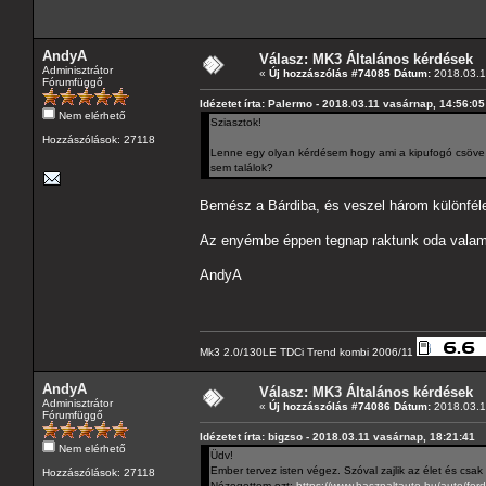
AndyA
Válasz: MK3 Általános kérdések
Adminisztrátor
«
Új hozzászólás #74085 Dátum:
2018.03.12
Fórumfüggő
Idézetet írta: Palermo - 2018.03.11 vasárnap, 14:56:05
Nem elérhető
Sziasztok!
Hozzászólások: 27118
Lenne egy olyan kérdésem hogy ami a kipufogó csöve ta
sem találok?
Bemész a Bárdiba, és veszel három különféle 
Az enyémbe éppen tegnap raktunk oda valami 
AndyA
Mk3 2.0/130LE TDCi Trend kombi 2006/11
AndyA
Válasz: MK3 Általános kérdések
Adminisztrátor
«
Új hozzászólás #74086 Dátum:
2018.03.12
Fórumfüggő
Idézetet írta: bigzso - 2018.03.11 vasárnap, 18:21:41
Nem elérhető
Üdv!
Ember tervez isten végez. Szóval zajlik az élet és csak
Hozzászólások: 27118
Nézegettem ezt:
https://www.hasznaltauto.hu/auto/fo