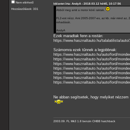
Nem elérhető
Idézetet írta: AndyA - 2018.03.12 hétfő, 10:17:56
Hozzászólások: 331
Abból meg amit a motor köré raktak.
FL2-est nézz. Ami 2005-2007-es, az kb. már mind az, 20
rohadását.
AndyA
Ezek maradtak fenn a rostán:
https://www.hasznaltauto.hu/talal
Számomra ezek tűnnek a legjobbnak:
https://www.hasznaltauto.hu/auto/ford/mond
https://www.hasznaltauto.hu/auto/ford/mond
https://www.hasznaltauto.hu/auto/ford/mond
https://www.hasznaltauto.hu/auto/ford/mond
https://www.hasznaltauto.hu/auto/ford/mond
https://www.hasznaltauto.hu/auto/ford/monde
https://www.hasznaltauto.hu/auto/ford/monde
Ne abban segítsetek, hogy melyiket nézzem 
2003.09. FL Mk3 1.8 benzin CHBB hatchback