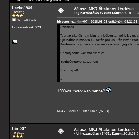
Lacko1984
Válasz: MK3 Általános kérdések
Törzstag
«
Új hozzászólás #74050 Dátum:
2018.03.08
Nem elérhető
Idézetet írta: him007 - 2018.03.08 csütörtök, 08:21:59
Sziasztok,
Hozzászólások: 923
Tegnap sikerült nem lejutnom időben tankolni. Így megáll
Újraindítás is minden ok, aztán pár km után ismét leállt.
Kérdésem, hogy levegős lenne az üzemanyag ellátó ren
Gázolaj szűrő volt már cserélve.
Segítségeteket köszönöm.
Szép napot!
N.
1500-ös motor van benne?
Mk3 2.0tdci+DPF Titanium X (N7BB)
him007
Válasz: MK3 Általános kérdések
Törzstag
«
Új hozzászólás #74051 Dátum:
2018.03.08