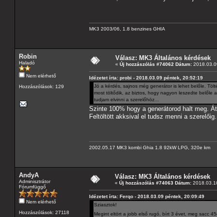
MK3 2003/06, 1.8 benzines GHIA
Robin
Válasz: MK3 Általános kérdések
Haladó
«
Új hozzászólás #74062 Dátum:
2018.03.09
Nem elérhető
Idézetet írta: probi - 2018.03.09 péntek, 20:52:19
Jó a kérdés, sajnos még generátor is lehet belőle. Tö
Hozzászólások: 129
most töltődik, az biztos, hogy nagyon leszedte belőle a
tudjam elvinni a szerelőhöz...
Szinte 100% hogy a generátorod halt meg. Áté
Feltöltött akksival el tudsz menni a szerelőig.
2002.05.17 MK3 kombi Ghia 1.8 92kW LPG, 320e km
AndyA
Válasz: MK3 Általános kérdések
Adminisztrátor
«
Új hozzászólás #74063 Dátum:
2018.03.10
Fórumfüggő
Idézetet írta: Ferqo - 2018.03.09 péntek, 20:09:49
Nem elérhető
Sziasztok!
Hozzászólások: 27118
Megint eltört a jobb első rugó, bírt 3 évet, meg sacc 4