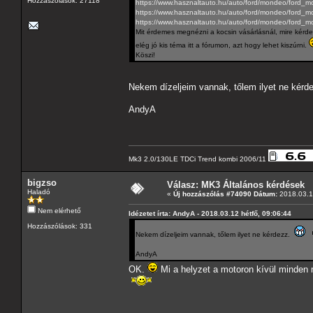
Hozzászólások: 27118
https://www.hasznaltauto.hu/auto/ford/mondeo/ford_
https://www.hasznaltauto.hu/auto/ford/mondeo/ford
https://www.hasznaltauto.hu/auto/ford/mondeo/ford
Mit érdemes megnézni a kocsin vásárlásnál, mire kérde
elég jó kis téma itt a fórumon, azt hogy lehet kiszúrni.
Köszi!
Nekem dízeljeim vannak, tőlem ilyet ne kér
AndyA
Mk3 2.0/130LE TDCi Trend kombi 2006/11
bigzso
Válasz: MK3 Általános kérdések
Haladó
«
Új hozzászólás #74090 Dátum:
2018.03.12
Nem elérhető
Idézetet írta: AndyA - 2018.03.12 hétfő, 09:06:44
Hozzászólások: 331
Nekem dízeljeim vannak, tőlem ilyet ne kérdezz.
AndyA
OK.
Mi a helyzet a motoron kívül minden