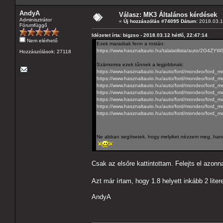
AndyA
Válasz: MK3 Általános kérdések
Adminisztrátor
«
Új hozzászólás #74095 Dátum:
2018.03.12
Fórumfüggő
Idézetet írta: bigzso - 2018.03.12 hétfő, 22:47:14
Nem elérhető
Ezek maradtak fenn a rostán:
https://www.hasznaltauto.hu/talalatilist
Hozzászólások: 27118
Számomra ezek tűnnek a legjobbnak:
https://www.hasznaltauto.hu/auto/ford/mondeo/ford_
https://www.hasznaltauto.hu/auto/ford/mondeo/ford_
https://www.hasznaltauto.hu/auto/ford/mondeo/ford
https://www.hasznaltauto.hu/auto/ford/mondeo/ford
https://www.hasznaltauto.hu/auto/ford/mondeo/ford_
https://www.hasznaltauto.hu/auto/ford/mondeo/ford_m
https://www.hasznaltauto.hu/auto/ford/mondeo/ford_m
Ne abban segítsetek, hogy melyiket nézzem meg, hanem
Csak az elsőre kattintottam. Felejts el azonn
Azt már írtam, hogy 1.8 helyett inkább 2 lite
AndyA