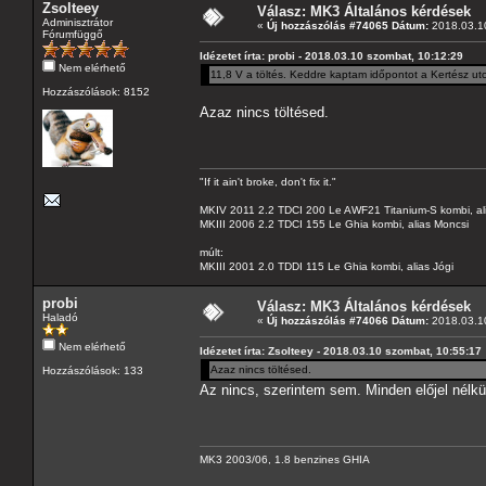
Zsolteey
Válasz: MK3 Általános kérdések
Adminisztrátor
«
Új hozzászólás #74065 Dátum:
2018.03.10
Fórumfüggő
Idézetet írta: probi - 2018.03.10 szombat, 10:12:29
Nem elérhető
11,8 V a töltés. Keddre kaptam időpontot a Kertész utc
Hozzászólások: 8152
Azaz nincs töltésed.
"If it ain't broke, don't fix it."
MKIV 2011 2.2 TDCI 200 Le AWF21 Titanium-S kombi, al
MKIII 2006 2.2 TDCI 155 Le Ghia kombi, alias Moncsi
múlt:
MKIII 2001 2.0 TDDI 115 Le Ghia kombi, alias Jógi
probi
Válasz: MK3 Általános kérdések
Haladó
«
Új hozzászólás #74066 Dátum:
2018.03.10
Nem elérhető
Idézetet írta: Zsolteey - 2018.03.10 szombat, 10:55:17
Azaz nincs töltésed.
Hozzászólások: 133
Az nincs, szerintem sem. Minden előjel nélkü
MK3 2003/06, 1.8 benzines GHIA