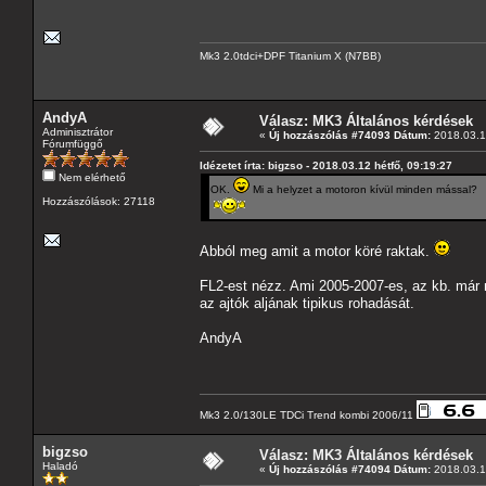
Mk3 2.0tdci+DPF Titanium X (N7BB)
AndyA
Válasz: MK3 Általános kérdések
Adminisztrátor
«
Új hozzászólás #74093 Dátum:
2018.03.12
Fórumfüggő
Idézetet írta: bigzso - 2018.03.12 hétfő, 09:19:27
Nem elérhető
OK.
Mi a helyzet a motoron kívül minden mással?
Hozzászólások: 27118
Abból meg amit a motor köré raktak.
FL2-est nézz. Ami 2005-2007-es, az kb. már m
az ajtók aljának tipikus rohadását.
AndyA
Mk3 2.0/130LE TDCi Trend kombi 2006/11
bigzso
Válasz: MK3 Általános kérdések
Haladó
«
Új hozzászólás #74094 Dátum:
2018.03.12