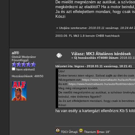
De mielőtt megnézném az autókat, a szívósor
megkérdezni az eladótól? Ha a motor beindul,
Ja és azt elfelejtettem mondani, hogy csak i
Köszi
«
Utoljára szerkesztve: 2018.03.11 vasárnap, 18:24:44 í
2003.09. FL Mk3 1.8 benzin CHBB hatchback
alf®
Válasz: MK3 Általános kérdések
Globál Moderátor
«
Új hozzászólás #74080 Dátum:
2018.03.11
Fórumfüggő
Idézetet írta: bigzso - 2018.03.11 vasárnap, 18:21:41
Nem elérhető
Üdv!
Ember tervez isten végez. Szóval zajlik az élet és csak
Hozzászólások: 48650
Nézegettem ezt:
https://www.hasznaltauto.hu/auto/fo
és ezt:
https://www.hasznaltauto.hu/auto/ford/mond
Meg még nézegetek tovább.
De mielőtt megnézném az autókat, a szívósor örvényla
beindul, mire érdemes figyelni?
Ja és azt elfelejtettem mondani, hogy csak is benzines 
Köszi
ha van esély a kartergázt ellenőrizni.Kb 5 ki
TDCI Űrhajó
Titanium
S
max 18"