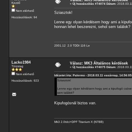
Kezdő
«
Új hozzászólás #74074 Dátum:
2018.03.11
Nem elérhető
Sziasztok!
Hozzászólások: 94
Lenne egy olyan kérdésem hogy ami a kipufogó
honnan lehet beszerezni, sehol sem találok?
2001.12 2.0 TDDI 116 Le
Lacko1984
Válasz: MK3 Általános kérdések
Törzstag
«
Új hozzászólás #74075 Dátum:
2018.03.11
Nem elérhető
Idézetet írta: Palermo - 2018.03.11 vasárnap, 14:56:05
Sziasztok!
Hozzászólások: 923
Lenne egy olyan kérdésem hogy ami a kipufogó csöve ta
sem találok?
Kipufogósnál biztos van.
Mk3 2.0tdci+DPF Titanium X (N7BB)