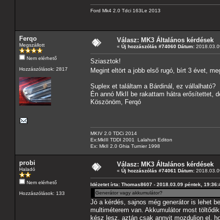
Ford Mk4 2.0 Tdci 163Le 2013
Ferqo
Válasz: MK3 Általános kérdések
Megszállott
«
Új hozzászólás #74060 Dátum:
2018.03.09
Nem elérhető
Sziasztok!
Hozzászólások: 2817
Megint eltört a jobb első rugó, bírt 3 évet, 
Suplex et találtam a Bárdinál, ez vállalható?
Én annó MkII be rakattam hátra erősítettet, 
Köszönöm, Ferqó
MKIV 2.0 TDCi 2014
Ex:MkIII TDDI 2001 Lalahun Editon
Ex: MkII 2.0 Ghia Turnier 1998
probi
Válasz: MK3 Általános kérdések
Haladó
«
Új hozzászólás #74061 Dátum:
2018.03.09
Nem elérhető
Idézetet írta: Thomas8607 - 2018.03.09 péntek, 19:36:
Generátor vagy akkumulátor?
Hozzászólások: 133
Jó a kérdés, sajnos még generátor is lehet b
multiméterem van. Akkumulátor most töltődik, 
kész lesz, aztán csak annyit mozduljon el, ho