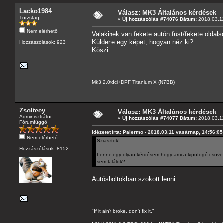
Lacko1984
Válasz: MK3 Általános kérdések
Törzstag
«
Új hozzászólás #74076 Dátum:
2018.03.11
Nem elérhető
Valakinek van fekete autón füst/fekete oldals
Küldene egy képet, hogyan néz ki?
Hozzászólások: 923
Köszi
Mk3 2.0tdci+DPF Titanium X (N7BB)
Zsolteey
Válasz: MK3 Általános kérdések
Adminisztrátor
«
Új hozzászólás #74077 Dátum:
2018.03.11
Fórumfüggő
Idézetet írta: Palermo - 2018.03.11 vasárnap, 14:56:05
Nem elérhető
Sziasztok!
Hozzászólások: 8152
Lenne egy olyan kérdésem hogy ami a kipufogó csöve ta
sem találok?
Autósboltokban szokott lenni.
"If it ain't broke, don't fix it."