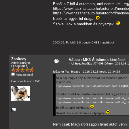
Ebből a 7-ből 4 automata, ami nemm kell, eg
https://www.hasznaltauto.hu/auto/ford/mond
https://www.hasznaltauto.hu/auto/ford/mond
Ebből az egyik túl drága.
Szóval ülök a sarokban és pityergek.
2003.09. FL Mk3 1.8 benzin CHBB hatchback
Zsolteey
Válasz: MK3 Általános kérdések
Adminisztrátor
«
Új hozzászólás #74098 Dátum:
2018.03.1
Fórumfüggő
Idézetet írta: bigzso - 2018.03.13 kedd, 10:34:58
Nem elérhető
Az a baj, hogy ennyi a felhozatal. Nincs más a piacon.
Hozzászólások: 8152
Itt a szűrés:
https://www.hasznaltauto.hu/talalatilist
Ebből a 7-ből 4 automata, ami nemm kell, egy AAA-s, m
https://www.hasznaltauto.hu/auto/ford/mondeo/ford
https://www.hasznaltauto.hu/auto/ford/mondeo/ford_
Ebből az egyik túl drága.
Szóval ülök a sarokban és pityergek.
Nem csak Magyarországon lehet autót venni