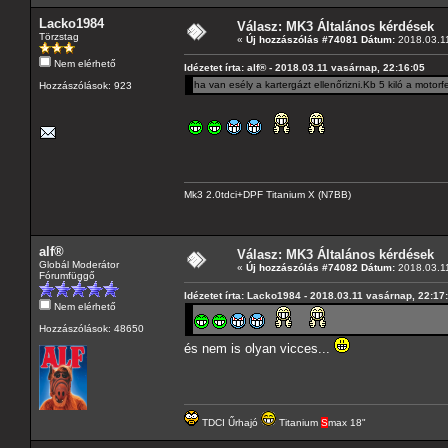
Lacko1984
Válasz: MK3 Általános kérdések
Törzstag
«
Új hozzászólás #74081 Dátum:
2018.03.11
Nem elérhető
Idézetet írta: alf® - 2018.03.11 vasárnap, 22:16:05
ha van esély a kartergázt ellenőrizni.Kb 5 kiló a motor
Hozzászólások: 923
Mk3 2.0tdci+DPF Titanium X (N7BB)
alf®
Válasz: MK3 Általános kérdések
Globál Moderátor
«
Új hozzászólás #74082 Dátum:
2018.03.11
Fórumfüggő
Idézetet írta: Lacko1984 - 2018.03.11 vasárnap, 22:17
Nem elérhető
Hozzászólások: 48650
és nem is olyan vicces...
TDCI Űrhajó
Titanium
S
max 18"