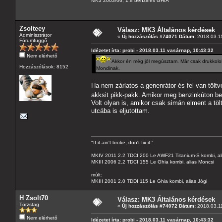
MK3 2003/06, 1.8 benzines GHIA
Zsolteey
Válasz: MK3 Általános kérdések
Adminisztrátor
«
Új hozzászólás #74071 Dátum:
2018.03.11
Fórumfüggő
Idézetet írta: probi - 2018.03.11 vasárnap, 10:43:32
Nem elérhető
Akkor én még jól megúsztam. Már csak drukkolok, 
Hozzászólások: 8152
Mondinak.
Ha nem zárlatos a genenrátor és fel van töltv
akksit pikk-pakk. Amikor meg benzinkúton bel
Volt olyan is, amikor csak simán elment a tö
utcába is eljutottam.
"If it ain't broke, don't fix it."
MKIV 2011 2.2 TDCI 200 Le AWF21 Titanium-S kombi, al
MKIII 2006 2.2 TDCI 155 Le Ghia kombi, alias Moncsi
múlt:
MKIII 2001 2.0 TDDI 115 Le Ghia kombi, alias Jógi
H Zsolt70
Válasz: MK3 Általános kérdések
Törzstag
«
Új hozzászólás #74072 Dátum:
2018.03.11
Nem elérhető
Idézetet írta: probi - 2018.03.11 vasárnap, 10:43:32