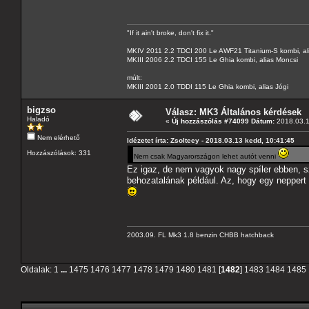
"If it ain't broke, don't fix it."
MKIV 2011 2.2 TDCI 200 Le AWF21 Titanium-S kombi, al
MKIII 2006 2.2 TDCI 155 Le Ghia kombi, alias Moncsi
múlt:
MKIII 2001 2.0 TDDI 115 Le Ghia kombi, alias Jógi
bigzso
Válasz: MK3 Általános kérdések
Haladó
«
Új hozzászólás #74099 Dátum:
2018.03.1
Nem elérhető
Idézetet írta: Zsolteey - 2018.03.13 kedd, 10:41:45
Hozzászólások: 331
Nem csak Magyarországon lehet autót venni
Ez igaz, de nem vagyok nagy spíler ebben, s
behozatalának például. Az, hogy egy nepper
2003.09. FL Mk3 1.8 benzin CHBB hatchback
Oldalak:
1
...
1475
1476
1477
1478
1479
1480
1481
[
1482
]
1483
1484
1485