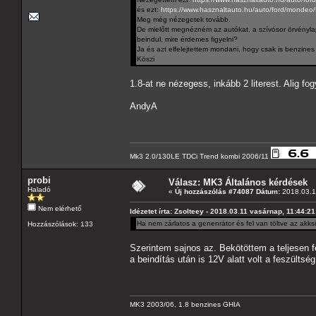
és ezt:
https://www.hasznaltauto.hu/auto/ford/mond
Meg még nézegetek tovább.
De mielőtt megnézném az autókat, a szívósor örvényla
beindul, mire érdemes figyelni?
Ja és azt elfelejtettem mondani, hogy csak is benzines 
Köszi
1.8-at ne nézegess, inkább 2 literest. Alig fo
AndyA
Mk3 2.0/130LE TDCi Trend kombi 2006/11
probi
Válasz: MK3 Általános kérdések
Haladó
«
Új hozzászólás #74087 Dátum:
2018.03.12
Nem elérhető
Idézetet írta: Zsolteey - 2018.03.11 vasárnap, 11:44:21
Ha nem zárlatos a genenrátor és fel van töltve az akksi
Hozzászólások: 133
Szerintem sajnos az. Bekötöttem a teljesen fel
a beindítás után is 12V alatt volt a feszültség
MK3 2003/06, 1.8 benzines GHIA