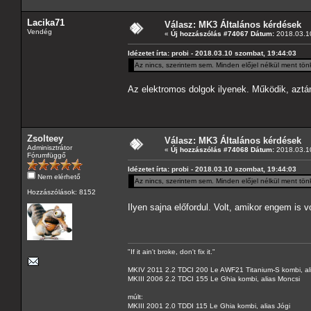
Lacika71
Válasz: MK3 Általános kérdések
Vendég
«
Új hozzászólás #74067 Dátum:
2018.03.10
Idézetet írta: probi - 2018.03.10 szombat, 19:44:03
Az nincs, szerintem sem. Minden előjel nélkül ment tön
Az elektromos dolgok ilyenek. Működik, azt
Zsolteey
Válasz: MK3 Általános kérdések
Adminisztrátor
«
Új hozzászólás #74068 Dátum:
2018.03.10
Fórumfüggő
Idézetet írta: probi - 2018.03.10 szombat, 19:44:03
Nem elérhető
Az nincs, szerintem sem. Minden előjel nélkül ment tön
Hozzászólások: 8152
Ilyen sajna előfordul. Volt, amikor engem is 
"If it ain't broke, don't fix it."
MKIV 2011 2.2 TDCI 200 Le AWF21 Titanium-S kombi, al
MKIII 2006 2.2 TDCI 155 Le Ghia kombi, alias Moncsi
múlt:
MKIII 2001 2.0 TDDI 115 Le Ghia kombi, alias Jógi