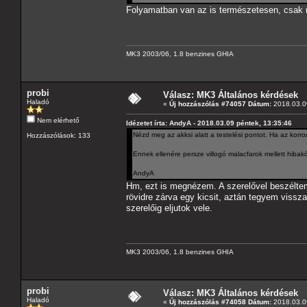
Folyamatban van az is természetesen, csak n
MK3 2003/06, 1.8 benzines GHIA
probi
Válasz: MK3 Általános kérdések
Haladó
«
Új hozzászólás #74057 Dátum:
2018.03.09
Nem elérhető
Idézetet írta: AndyA - 2018.03.09 péntek, 13:35:46
Nézd meg az akksi alatt a testelési pontot. Ha az korro
Hozzászólások: 133
Ennek ellenére persze villogó malacfarok mellett hibak
AndyA
Hm, ezt is megnézem. A szerelővel beszéltem
rövidre zárva egy kicsit, aztán tegyem vissz
szerelőig eljutok vele.
MK3 2003/06, 1.8 benzines GHIA
probi
Válasz: MK3 Általános kérdések
Haladó
«
Új hozzászólás #74058 Dátum:
2018.03.09