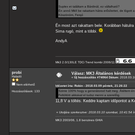
Suplex et találtam a Bárdinál, ez vállalható?
Én annó MkII be rakattam hátra erősítettet, de lógott
Köszönöm, Ferqó
Én most azt rakattam bele. Korábban hátulra 
Sima rugó, mint a többi.
AndyA
Mk3 2.0/130LE TDCi Trend kombi 2006/11
probi
Válasz: MK3 Általános kérdések
Haladó
«
Új hozzászólás #74064 Dátum:
2018.03.10
Nem elérhető
Idézetet írta: Robin - 2018.03.09 péntek, 21:26:22
Szinte 100% hogy a generátorod halt meg. Átéltem én i
Hozzászólások: 133
Feltöltött akksival el tudsz menni a szerelőig.
11,8 V a töltés. Keddre kaptam időpontot a K
«
Utoljára szerkesztve: 2018.03.10 szombat, 10:41:54 ír
MK3 2003/06, 1.8 benzines GHIA