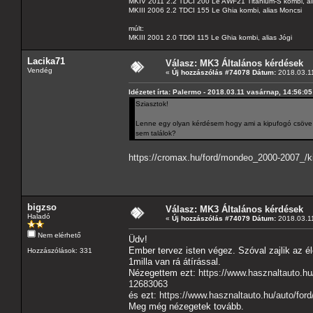
MKIV 2011 2.2 TDCI 200 Le AWF21 Titanium-S kombi, al
MKIII 2006 2.2 TDCI 155 Le Ghia kombi, alias Moncsi
múlt:
MKIII 2001 2.0 TDDI 115 Le Ghia kombi, alias Jógi
Lacika71
Válasz: MK3 Általános kérdések
Vendég
«
Új hozzászólás #74078 Dátum:
2018.03.11
Idézetet írta: Palermo - 2018.03.11 vasárnap, 14:56:05
Sziasztok!
Lenne egy olyan kérdésem hogy ami a kipufogó csöve ta
sem találok?
https://cromax.hu/ford/mondeo_2000-2007_/kip
bigzso
Válasz: MK3 Általános kérdések
Haladó
«
Új hozzászólás #74079 Dátum:
2018.03.11
Nem elérhető
Üdv!
Ember tervez isten végez. Szóval zajlik az é
Hozzászólások: 331
1milla van rá átírással.
Nézegettem ezt:
https://www.hasznaltauto.h
12683063
és ezt:
https://www.hasznaltauto.hu/auto/fo
Meg még nézegetek tovább.