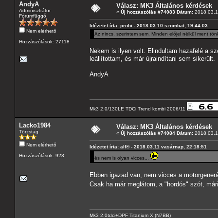
AndyA
Válasz: MK3 Általános kérdések
Adminisztrátor
«
Új hozzászólás #74083 Dátum:
2018.03.12
Fórumfüggő
Idézetet írta: probi - 2018.03.10 szombat, 19:44:03
Nem elérhető
Az nincs, szerintem sem. Minden előjel nélkül ment tön
Hozzászólások: 27118
Nekem is ilyen volt. Elindultam hazafelé a sz
leállítottam, és már újraindítani sem sikerült.
AndyA
Mk3 2.0/130LE TDCi Trend kombi 2006/11
Lacko1984
Válasz: MK3 Általános kérdések
Törzstag
«
Új hozzászólás #74084 Dátum:
2018.03.12
Nem elérhető
Idézetet írta: alf® - 2018.03.11 vasárnap, 22:18:51
Hozzászólások: 923
és nem is olyan vicces...
Ebben igazad van, nem vicces a motorgenerá
Csak ha már meglátom, a "hordós" szót, má
Mk3 2.0tdci+DPF Titanium X (N7BB)