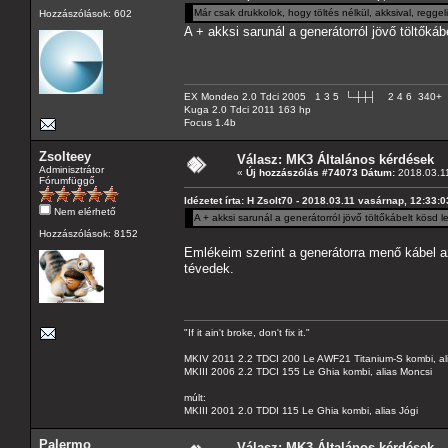
Már csak drukkolok, hogy töltés nélkül, akksival, regg
Hozzászólások: 602
A + akksi sarunál a generátorról jövő töltőkábe
EX Mondeo 2.0 Tdci 2005 1 3 5 └-┼┼┤ 2 4 6 340+
Kuga 2.0 Tdci 2011 163 hp
Focus 1.4b
Zsolteey
Válasz: MK3 Általános kérdések
Adminisztrátor
«
Új hozzászólás #74073 Dátum:
2018.03.11
Fórumfüggő
Idézetet írta: H Zsolt70 - 2018.03.11 vasárnap, 12:33:0
Nem elérhető
A + akksi sarunál a generátorról jövő töltőkábelt kösd le
Hozzászólások: 8152
Emlékeim szerint a generátorra menő kábel a
tévedek.
"If it ain't broke, don't fix it."
MKIV 2011 2.2 TDCI 200 Le AWF21 Titanium-S kombi, al
MKIII 2006 2.2 TDCI 155 Le Ghia kombi, alias Moncsi
múlt:
MKIII 2001 2.0 TDDI 115 Le Ghia kombi, alias Jógi
Palermo
Válasz: MK3 Általános kérdések