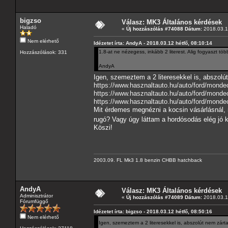
bigzso
Válasz: MK3 Általános kérdések
Haladó
«
Új hozzászólás #74088 Dátum:
2018.03.12
Nem elérhető
Idézetet írta: AndyA - 2018.03.12 hétfő, 08:10:14
1.8-at ne nézegess, inkább 2 literest. Alig fogyaszt tö
Hozzászólások: 331
AndyA
Igen, szemeztem a 2 literesekkel is, abszolú
https://www.hasznaltauto.hu/auto/ford/mond
https://www.hasznaltauto.hu/auto/ford/mond
https://www.hasznaltauto.hu/auto/ford/mond
Mit érdemes megnézni a kocsin vásárlásnál, m
rugó? Vagy úgy láttam a hordósodás elég jó ki
Köszi!
2003.09. FL Mk3 1.8 benzin CHBB hatchback
AndyA
Válasz: MK3 Általános kérdések
Adminisztrátor
«
Új hozzászólás #74089 Dátum:
2018.03.12
Fórumfüggő
Idézetet írta: bigzso - 2018.03.12 hétfő, 08:50:16
Nem elérhető
Igen, szemeztem a 2 literesekkel is, abszolút nem zárta