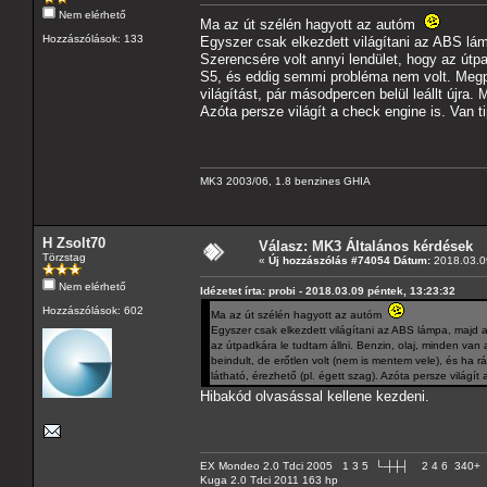
Nem elérhető
Ma az út szélén hagyott az autóm
Hozzászólások: 133
Egyszer csak elkezdett világítani az ABS lám
Szerencsére volt annyi lendület, hogy az útp
S5, és eddig semmi probléma nem volt. Megpró
világítást, pár másodpercen belül leállt újra.
Azóta persze világít a check engine is. Van t
MK3 2003/06, 1.8 benzines GHIA
H Zsolt70
Válasz: MK3 Általános kérdések
Törzstag
«
Új hozzászólás #74054 Dátum:
2018.03.09
Nem elérhető
Idézetet írta: probi - 2018.03.09 péntek, 13:23:32
Hozzászólások: 602
Ma az út szélén hagyott az autóm
Egyszer csak elkezdett világítani az ABS lámpa, majd a
az útpadkára le tudtam állni. Benzin, olaj, minden va
beindult, de erőtlen volt (nem is mentem vele), és ha r
látható, érezhető (pl. égett szag). Azóta persze világít
Hibakód olvasással kellene kezdeni.
EX Mondeo 2.0 Tdci 2005 1 3 5 └-┼┼┤ 2 4 6 340+
Kuga 2.0 Tdci 2011 163 hp