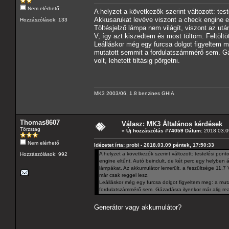
Nem elérhető
A helyzet a következők szerint változott: te
Akkusarukat levéve viszont a check engine elt
Hozzászólások: 133
Töltésjelző lámpa nem világít, viszont az utá
V, így azt kiszedtem és most töltöm. Feltölt
Leálláskor még egy furcsa dolgot figyeltem m
mutatott semmit a fordulatszámmérő sem. Gáza
volt, lehetett tiltásig pörgetni.
MK3 2003/06, 1.8 benzines GHIA
Thomas8607
Válasz: MK3 Általános kérdések
Törzstag
«
Új hozzászólás #74059 Dátum:
2018.03.09
Nem elérhető
Idézetet írta: probi - 2018.03.09 péntek, 17:50:33
A helyzet a következők szerint változott: testelési po
Hozzászólások: 992
engine eltűnt. Autó beindult, de két perc egy helyben ál
lámpákat. Az akkumulátor lemerült, a feszültsége 11,7 V
már csak reggel lesz.
Leálláskor még egy furcsa dolgot figyeltem meg: a muta
fordulatszámmérő sem. Gázadásra ilyenkor már alig reagál
Generátor vagy akkumulátor?