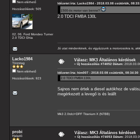
Nem elérhető
Idézetet írta: Lacko1984 - 2018.03.08 csütörtök, 08:33
Hozzászólások: 505
1500-ös motor van benne?
2.0 TDCI FMBA 130L
02. 06. Ford Mondeo Turner
2.0 TDCI Ghia
Jó utat mindenkinek, és vigyázzunk a motorosokra is, akk
Lacko1984
Válasz: MK3 Általános kérdések
Törzstag
«
Új hozzászólás #74052 Dátum:
2018.03.08
Nem elérhető
Idézetet írta: him007 - 2018.03.08 csütörtök, 08:34:30
2.0 TDCI FMBA 130L
Hozzászólások: 923
Sajnos nem értek a diesel autókhoz de valószí
megérkezett a levegő is és leállt
Mk3 2.0tdci+DPF Titanium X (N7BB)
probi
Válasz: MK3 Általános kérdések
Haladó
«
Új hozzászólás #74053 Dátum:
2018.03.09