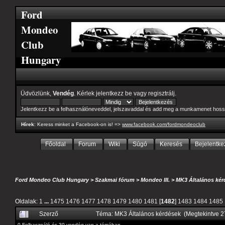
Ford
Mondeo
Club
Hungary
Üdvözlünk,
Vendég
. Kérlek
jelentkezz be
vagy
regisztrálj
.
Jelentkezz be a felhasználóneveddel, jelszavaddal és add meg a munkamenet hoss
Hírek
: Keress minket a Facebook-on is! =>
www.facebook.com/fordmondeoclub
Főoldal
Forum
Wiki
Súgó
Keresés
Bejelentke
Ford Mondeo Club Hungary
>
Szakmai fórum
>
Mondeo III.
>
MK3 Általános kér
Oldalak:
1
...
1475
1476
1477
1478
1479
1480
1481
[
1482
]
1483
1484
1485
Szerző
Téma: MK3 Általános kérdések (Megtekintve 
0 Felhasználó és 30 vendég van a témában