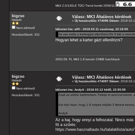
Mk3 2.0/130LE TDCi Trend kombi 2006/11
bigzso
Válasz: MK3 Általános kérdések
Haladó
«
Új hozzászólás #74096 Dátum:
2018.03.1
Nem elérhető
Idézetet írta: alf® - 2018.03.11 vasárnap, 22:16:05
ha van esély a kartergázt ellenőrizni.Kb 5 kiló a motor
Hozzászólások: 331
Hogyan lehet a karter gázt ellenőrizni?
2003.09. FL Mk3 1.8 benzin CHBB hatchback
bigzso
Válasz: MK3 Általános kérdések
Haladó
«
Új hozzászólás #74097 Dátum:
2018.03.1
Nem elérhető
Idézetet írta: AndyA - 2018.03.12 hétfő, 22:55:59
Csak az elsőre kattintottam. Felejts el azonnal bármit, 
Hozzászólások: 331
Azt már írtam, hogy 1.8 helyett inkább 2 literest keres
AndyA
Az a baj, hogy ennyi a felhozatal. Nincs más
Itt a szűrés:
https://www.hasznaltauto.hu/talal