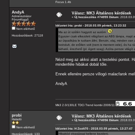
Focus 1.4b
AndyA
Válasz: MK3 Általános kérdések
Adminisztrátor
«
Új hozzászólás #74055 Dátum:
2018.03.09
Fórumfüggő
Idézetet írta: probi - 2018.03.09 péntek, 13:23:32
Nem elérhető
Ma az út szélén hagyott az autóm
Hozzászólások: 27118
Egyszer csak elkezdett világítani az ABS lámpa, majd a
az útpadkára le tudtam állni. Benzin, olaj, minden va
beindult, de erőtlen volt (nem is mentem vele), és ha r
látható, érezhető (pl. égett szag). Azóta persze világít
Nézd meg az akksi alatt a testelési pontot. Ha
mindenféle hibákat dobál tőle.
Ennek ellenére persze villogó malacfarok mel
AndyA
Mk3 2.0/130LE TDCi Trend kombi 2006/11
probi
Válasz: MK3 Általános kérdések
Haladó
«
Új hozzászólás #74056 Dátum:
2018.03.09
Nem elérhető
Idézetet írta: H Zsolt70 - 2018.03.09 péntek, 13:27:47
Hibakód olvasással kellene kezdeni.
Hozzászólások: 133