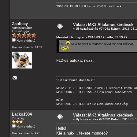
2003.09. FL Mk3 1.8 benzin CHBB hatchback
Zsolteey
Válasz: MK3 Általános kérdések
Adminisztrátor
«
Új hozzászólás #74091 Dátum:
2018.03.12
Fórumfüggő
Idézetet írta: bigzso - 2018.03.12 hétfő, 09:19:27
Nem elérhető
OK.
Mi a helyzet a motoron kívül minden mással?
Hozzászólások: 8152
FL2-es autókat nézz.
"If it ain't broke, don't fix it."
MKIV 2011 2.2 TDCI 200 Le AWF21 Titanium-S kombi, al
MKIII 2006 2.2 TDCI 155 Le Ghia kombi, alias Moncsi
múlt:
MKIII 2001 2.0 TDDI 115 Le Ghia kombi, alias Jógi
Lacko1984
Válasz: MK3 Általános kérdések
Törzstag
«
Új hozzászólás #74092 Dátum:
2018.03.12
Nem elérhető
Helló!
Kié a huk-... fekete mondeó?
Hozzászólások: 923