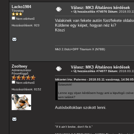
Lacko1984
Válasz: MK3 Általános kérdések
Törzstag
«
Új hozzászólás #74076 Dátum:
2018.03.11
Nem elérhető
Valakinek van fekete autón füst/fekete oldals
Küldene egy képet, hogyan néz ki?
Hozzászólások: 923
Köszi
Mk3 2.0tdci+DPF Titanium X (N7BB)
Zsolteey
Válasz: MK3 Általános kérdések
Adminisztrátor
«
Új hozzászólás #74077 Dátum:
2018.03.11
Fórumfüggő
Idézetet írta: Palermo - 2018.03.11 vasárnap, 14:56:05
Nem elérhető
Sziasztok!
Hozzászólások: 8152
Lenne egy olyan kérdésem hogy ami a kipufogó csöve ta
sem találok?
Autósboltokban szokott lenni.
"If it ain't broke, don't fix it."