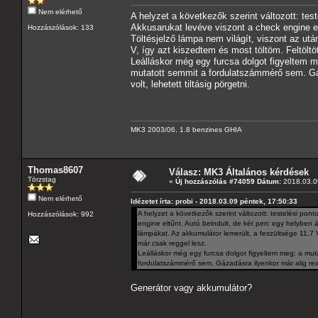
Nem elérhető
A helyzet a következők szerint változott: te
Akkusarukat levéve viszont a check engine elt
Hozzászólások: 133
Töltésjelző lámpa nem világít, viszont az utá
V, így azt kiszedtem és most töltöm. Feltölt
Leálláskor még egy furcsa dolgot figyeltem m
mutatott semmit a fordulatszámmérő sem. Gáza
volt, lehetett tiltásig pörgetni.
MK3 2003/06, 1.8 benzines GHIA
Thomas8607
Válasz: MK3 Általános kérdések
Törzstag
«
Új hozzászólás #74059 Dátum:
2018.03.09
Nem elérhető
Idézetet írta: probi - 2018.03.09 péntek, 17:50:33
A helyzet a következők szerint változott: testelési po
Hozzászólások: 992
engine eltűnt. Autó beindult, de két perc egy helyben ál
lámpákat. Az akkumulátor lemerült, a feszültsége 11,7 V
már csak reggel lesz.
Leálláskor még egy furcsa dolgot figyeltem meg: a muta
fordulatszámmérő sem. Gázadásra ilyenkor már alig reagál
Generátor vagy akkumulátor?