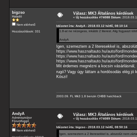
bigzso
Válasz: MK3 Általános kérdések
Haladó
«
Új hozzászólás #74088 Dátum:
2018.03.12
Nem elérhető
Idézetet írta: AndyA - 2018.03.12 hétfő, 08:10:14
1.8-at ne nézegess, inkább 2 literest. Alig fogyaszt tö
Hozzászólások: 331
AndyA
Igen, szemeztem a 2 literesekkel is, abszolú
https://www.hasznaltauto.hu/auto/ford/mond
https://www.hasznaltauto.hu/auto/ford/mond
https://www.hasznaltauto.hu/auto/ford/mond
Mit érdemes megnézni a kocsin vásárlásnál, m
rugó? Vagy úgy láttam a hordósodás elég jó ki
Köszi!
2003.09. FL Mk3 1.8 benzin CHBB hatchback
AndyA
Válasz: MK3 Általános kérdések
Adminisztrátor
«
Új hozzászólás #74089 Dátum:
2018.03.12
Fórumfüggő
Idézetet írta: bigzso - 2018.03.12 hétfő, 08:50:16
Nem elérhető
Igen, szemeztem a 2 literesekkel is, abszolút nem zárta