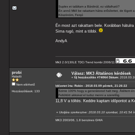
Suplex et találtam a Bárdinál, ez vállalható?
Én annó MkII be rakattam hátra erősítettet, de lógott
Köszönöm, Ferqó
Én most azt rakattam bele. Korábban hátulra 
Sima rugó, mint a többi.
AndyA
Mk3 2.0/130LE TDCi Trend kombi 2006/11
probi
Válasz: MK3 Általános kérdések
Haladó
«
Új hozzászólás #74064 Dátum:
2018.03.10
Nem elérhető
Idézetet írta: Robin - 2018.03.09 péntek, 21:26:22
Szinte 100% hogy a generátorod halt meg. Átéltem én i
Hozzászólások: 133
Feltöltött akksival el tudsz menni a szerelőig.
11,8 V a töltés. Keddre kaptam időpontot a K
«
Utoljára szerkesztve: 2018.03.10 szombat, 10:41:54 ír
MK3 2003/06, 1.8 benzines GHIA