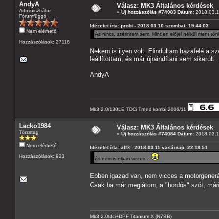
AndyA
Válasz: MK3 Általános kérdések
Adminisztrátor
«
Új hozzászólás #74083 Dátum:
2018.03.12
Fórumfüggő
Idézetet írta: probi - 2018.03.10 szombat, 19:44:03
Nem elérhető
Az nincs, szerintem sem. Minden előjel nélkül ment tön
Hozzászólások: 27118
Nekem is ilyen volt. Elindultam hazafelé a sz
leállítottam, és már újraindítani sem sikerült.
AndyA
Mk3 2.0/130LE TDCi Trend kombi 2006/11
Lacko1984
Válasz: MK3 Általános kérdések
Törzstag
«
Új hozzászólás #74084 Dátum:
2018.03.12
Nem elérhető
Idézetet írta: alf® - 2018.03.11 vasárnap, 22:18:51
Hozzászólások: 923
és nem is olyan vicces...
Ebben igazad van, nem vicces a motorgenerá
Csak ha már meglátom, a "hordós" szót, má
Mk3 2.0tdci+DPF Titanium X (N7BB)