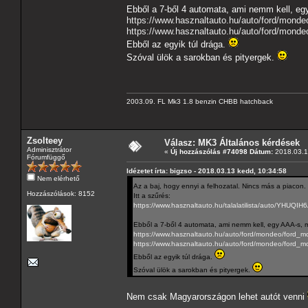
Ebből a 7-ből 4 automata, ami nemm kell, eg
https://www.hasznaltauto.hu/auto/ford/mond
https://www.hasznaltauto.hu/auto/ford/mond
Ebből az egyik túl drága.
Szóval ülök a sarokban és pityergek.
2003.09. FL Mk3 1.8 benzin CHBB hatchback
Zsolteey
Válasz: MK3 Általános kérdések
Adminisztrátor
«
Új hozzászólás #74098 Dátum:
2018.03.1
Fórumfüggő
Idézetet írta: bigzso - 2018.03.13 kedd, 10:34:58
Nem elérhető
Az a baj, hogy ennyi a felhozatal. Nincs más a piacon.
Hozzászólások: 8152
Itt a szűrés:
https://www.hasznaltauto.hu/talalatilist
Ebből a 7-ből 4 automata, ami nemm kell, egy AAA-s, m
https://www.hasznaltauto.hu/auto/ford/mondeo/ford
https://www.hasznaltauto.hu/auto/ford/mondeo/ford_
Ebből az egyik túl drága.
Szóval ülök a sarokban és pityergek.
Nem csak Magyarországon lehet autót venni