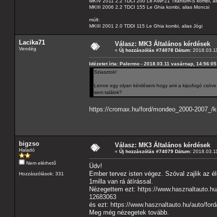
MKIV 2011 2.2 TDCI 200 Le AWF21 Titanium-S kombi, al
MKIII 2006 2.2 TDCI 155 Le Ghia kombi, alias Moncsi
múlt:
MKIII 2001 2.0 TDDI 115 Le Ghia kombi, alias Jógi
Lacika71
Válasz: MK3 Általános kérdések
Vendég
«
Új hozzászólás #74078 Dátum:
2018.03.11
Idézetet írta: Palermo - 2018.03.11 vasárnap, 14:56:05
Sziasztok!
Lenne egy olyan kérdésem hogy ami a kipufogó csöve ta
sem találok?
https://cromax.hu/ford/mondeo_2000-2007_/kip
bigzso
Válasz: MK3 Általános kérdések
Haladó
«
Új hozzászólás #74079 Dátum:
2018.03.11
Nem elérhető
Üdv!
Ember tervez isten végez. Szóval zajlik az é
Hozzászólások: 331
1milla van rá átírással.
Nézegettem ezt:
https://www.hasznaltauto.h
12683063
és ezt:
https://www.hasznaltauto.hu/auto/fo
Meg még nézegetek tovább.