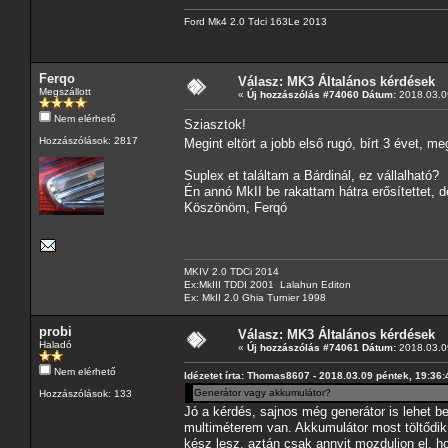
Ford Mk4 2.0 Tdci 163Le 2013
Ferqo
Válasz: MK3 Általános kérdések
Megszállott
«
Új hozzászólás #74060 Dátum:
2018.03.09
Nem elérhető
Sziasztok!
Hozzászólások: 2817
Megint eltört a jobb első rugó, bírt 3 évet, 
Suplex et találtam a Bárdinál, ez vállalható?
Én annó MkII be rakattam hátra erősítettet, 
Köszönöm, Ferqó
MKIV 2.0 TDCi 2014
Ex:MkIII TDDI 2001 Lalahun Editon
Ex: MkII 2.0 Ghia Turnier 1998
probi
Válasz: MK3 Általános kérdések
Haladó
«
Új hozzászólás #74061 Dátum:
2018.03.09
Nem elérhető
Idézetet írta: Thomas8607 - 2018.03.09 péntek, 19:36:
Generátor vagy akkumulátor?
Hozzászólások: 133
Jó a kérdés, sajnos még generátor is lehet b
multiméterem van. Akkumulátor most töltődik, 
kész lesz, aztán csak annyit mozduljon el, ho