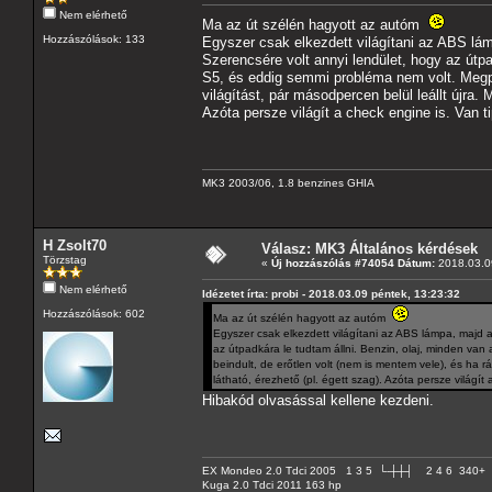
Nem elérhető
Ma az út szélén hagyott az autóm
Hozzászólások: 133
Egyszer csak elkezdett világítani az ABS lám
Szerencsére volt annyi lendület, hogy az útp
S5, és eddig semmi probléma nem volt. Megpró
világítást, pár másodpercen belül leállt újra.
Azóta persze világít a check engine is. Van t
MK3 2003/06, 1.8 benzines GHIA
H Zsolt70
Válasz: MK3 Általános kérdések
Törzstag
«
Új hozzászólás #74054 Dátum:
2018.03.09
Nem elérhető
Idézetet írta: probi - 2018.03.09 péntek, 13:23:32
Hozzászólások: 602
Ma az út szélén hagyott az autóm
Egyszer csak elkezdett világítani az ABS lámpa, majd a
az útpadkára le tudtam állni. Benzin, olaj, minden va
beindult, de erőtlen volt (nem is mentem vele), és ha r
látható, érezhető (pl. égett szag). Azóta persze világít
Hibakód olvasással kellene kezdeni.
EX Mondeo 2.0 Tdci 2005 1 3 5 └-┼┼┤ 2 4 6 340+
Kuga 2.0 Tdci 2011 163 hp