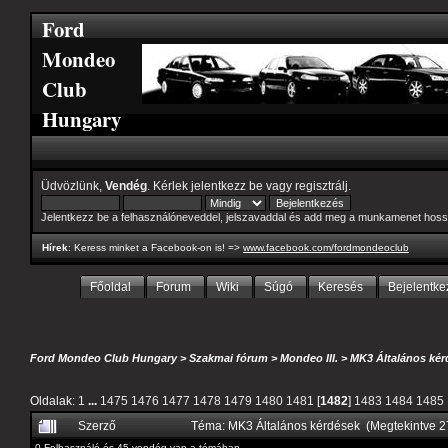
Ford
Mondeo
Club
Hungary
Üdvözlünk,
Vendég
. Kérlek
jelentkezz be
vagy
regisztrálj
.
Jelentkezz be a felhasználóneveddel, jelszavaddal és add meg a munkamenet hoss
Hírek
: Keress minket a Facebook-on is! =>
www.facebook.com/fordmondeoclub
Főoldal
Forum
Wiki
Súgó
Keresés
Bejelentke
Ford Mondeo Club Hungary
>
Szakmai fórum
>
Mondeo III.
>
MK3 Általános kér
Oldalak:
1
...
1475
1476
1477
1478
1479
1480
1481
[
1482
]
1483
1484
1485
Szerző
Téma: MK3 Általános kérdések (Megtekintve 
0 Felhasználó és 45 vendég van a témában