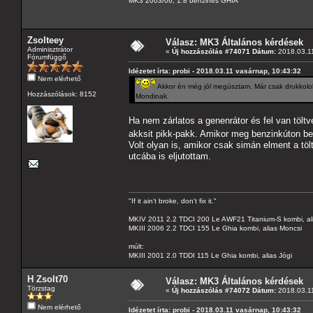
MK3 2003/06, 1.8 benzines GHIA
Zsolteey
Válasz: MK3 Általános kérdések
Adminisztrátor
«
Új hozzászólás #74071 Dátum:
2018.03.11
Fórumfüggő
Idézetet írta: probi - 2018.03.11 vasárnap, 10:43:32
Nem elérhető
Akkor én még jól megúsztam. Már csak drukkolok, 
Hozzászólások: 8152
Mondinak.
Ha nem zárlatos a genenrátor és fel van töltv
akksit pikk-pakk. Amikor meg benzinkúton bel
Volt olyan is, amikor csak simán elment a tö
utcába is eljutottam.
"If it ain't broke, don't fix it."
MKIV 2011 2.2 TDCI 200 Le AWF21 Titanium-S kombi, al
MKIII 2006 2.2 TDCI 155 Le Ghia kombi, alias Moncsi
múlt:
MKIII 2001 2.0 TDDI 115 Le Ghia kombi, alias Jógi
H Zsolt70
Válasz: MK3 Általános kérdések
Törzstag
«
Új hozzászólás #74072 Dátum:
2018.03.11
Nem elérhető
Idézetet írta: probi - 2018.03.11 vasárnap, 10:43:32