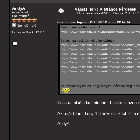
AndyA
Válasz: MK3 Általános kérdések
Adminisztrátor
«
Új hozzászólás #74095 Dátum:
2018.03.12
Fórumfüggő
Idézetet írta: bigzso - 2018.03.12 hétfő, 22:47:14
Nem elérhető
Ezek maradtak fenn a rostán:
https://www.hasznaltauto.hu/talalatilist
Hozzászólások: 27118
Számomra ezek tűnnek a legjobbnak:
https://www.hasznaltauto.hu/auto/ford/mondeo/ford_
https://www.hasznaltauto.hu/auto/ford/mondeo/ford_
https://www.hasznaltauto.hu/auto/ford/mondeo/ford
https://www.hasznaltauto.hu/auto/ford/mondeo/ford
https://www.hasznaltauto.hu/auto/ford/mondeo/ford_
https://www.hasznaltauto.hu/auto/ford/mondeo/ford_m
https://www.hasznaltauto.hu/auto/ford/mondeo/ford_m
Ne abban segítsetek, hogy melyiket nézzem meg, hanem
Csak az elsőre kattintottam. Felejts el azonn
Azt már írtam, hogy 1.8 helyett inkább 2 lite
AndyA