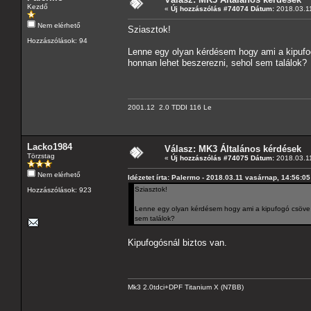
Kezdő
«
Új hozzászólás #74074 Dátum:
2018.03.11
Nem elérhető
Sziasztok!
Hozzászólások: 94
Lenne egy olyan kérdésem hogy ami a kipufogó
honnan lehet beszerezni, sehol sem találok?
2001.12 2.0 TDDI 116 Le
Lacko1984
Válasz: MK3 Általános kérdések
Törzstag
«
Új hozzászólás #74075 Dátum:
2018.03.11
Nem elérhető
Idézetet írta: Palermo - 2018.03.11 vasárnap, 14:56:05
Sziasztok!
Hozzászólások: 923
Lenne egy olyan kérdésem hogy ami a kipufogó csöve ta
sem találok?
Kipufogósnál biztos van.
Mk3 2.0tdci+DPF Titanium X (N7BB)