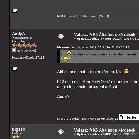
Mk3 2.0tdci+DPF Titanium X (N7BB)
AndyA
Válasz: MK3 Általános kérdések
Adminisztrátor
«
Új hozzászólás #74093 Dátum:
2018.03.12
Fórumfüggő
Idézetet írta: bigzso - 2018.03.12 hétfő, 09:19:27
Nem elérhető
OK.
Mi a helyzet a motoron kívül minden mással?
Hozzászólások: 27118
Abból meg amit a motor köré raktak.
FL2-est nézz. Ami 2005-2007-es, az kb. már m
az ajtók aljának tipikus rohadását.
AndyA
Mk3 2.0/130LE TDCi Trend kombi 2006/11
bigzso
Válasz: MK3 Általános kérdések
Haladó
«
Új hozzászólás #74094 Dátum:
2018.03.12