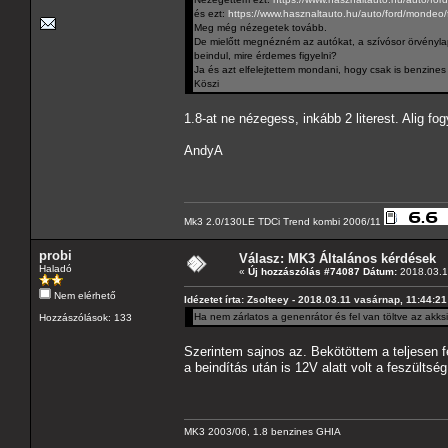
és ezt:
https://www.hasznaltauto.hu/auto/ford/mond
Meg még nézegetek tovább.
De mielőtt megnézném az autókat, a szívósor örvényla
beindul, mire érdemes figyelni?
Ja és azt elfelejtettem mondani, hogy csak is benzines 
Köszi
1.8-at ne nézegess, inkább 2 literest. Alig fo
AndyA
Mk3 2.0/130LE TDCi Trend kombi 2006/11
probi
Válasz: MK3 Általános kérdések
Haladó
«
Új hozzászólás #74087 Dátum:
2018.03.12
Nem elérhető
Idézetet írta: Zsolteey - 2018.03.11 vasárnap, 11:44:21
Ha nem zárlatos a genenrátor és fel van töltve az akksi
Hozzászólások: 133
Szerintem sajnos az. Bekötöttem a teljesen fel
a beindítás után is 12V alatt volt a feszültség
MK3 2003/06, 1.8 benzines GHIA