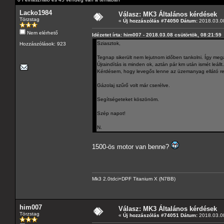
Lacko1984
Válasz: MK3 Általános kérdések
Törzstag
«
Új hozzászólás #74050 Dátum:
2018.03.08
Nem elérhető
Idézetet írta: him007 - 2018.03.08 csütörtök, 08:21:59
Sziasztok,
Hozzászólások: 923
Tegnap sikerült nem lejutnom időben tankolni. Így megáll
Újraindítás is minden ok, aztán pár km után ismét leállt.
Kérdésem, hogy levegős lenne az üzemanyag ellátó ren
Gázolaj szűrő volt már cserélve.
Segítségeteket köszönöm.
Szép napot!
N.
1500-ös motor van benne?
Mk3 2.0tdci+DPF Titanium X (N7BB)
him007
Válasz: MK3 Általános kérdések
Törzstag
«
Új hozzászólás #74051 Dátum:
2018.03.08