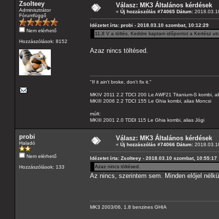
Zsolteey
Válasz: MK3 Általános kérdések
Adminisztrátor
«
Új hozzászólás #74065 Dátum:
2018.03.10
Fórumfüggő
Idézetet írta: probi - 2018.03.10 szombat, 10:12:29
Nem elérhető
11,8 V a töltés. Keddre kaptam időpontot a Kertész utc
Hozzászólások: 8152
Azaz nincs töltésed.
"If it ain't broke, don't fix it."
MKIV 2011 2.2 TDCI 200 Le AWF21 Titanium-S kombi, al
MKIII 2006 2.2 TDCI 155 Le Ghia kombi, alias Moncsi
múlt:
MKIII 2001 2.0 TDDI 115 Le Ghia kombi, alias Jógi
probi
Válasz: MK3 Általános kérdések
Haladó
«
Új hozzászólás #74066 Dátum:
2018.03.10
Nem elérhető
Idézetet írta: Zsolteey - 2018.03.10 szombat, 10:55:17
Azaz nincs töltésed.
Hozzászólások: 133
Az nincs, szerintem sem. Minden előjel nélkü
MK3 2003/06, 1.8 benzines GHIA