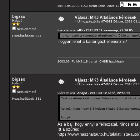
Mk3 2.0/130LE TDCi Trend kombi 2006/11
bigzso
Válasz: MK3 Általános kérdések
Haladó
«
Új hozzászólás #74096 Dátum:
2018.03.1
Nem elérhető
Idézetet írta: alf® - 2018.03.11 vasárnap, 22:16:05
ha van esély a kartergázt ellenőrizni.Kb 5 kiló a motor
Hozzászólások: 331
Hogyan lehet a karter gázt ellenőrizni?
2003.09. FL Mk3 1.8 benzin CHBB hatchback
bigzso
Válasz: MK3 Általános kérdések
Haladó
«
Új hozzászólás #74097 Dátum:
2018.03.1
Nem elérhető
Idézetet írta: AndyA - 2018.03.12 hétfő, 22:55:59
Csak az elsőre kattintottam. Felejts el azonnal bármit, 
Hozzászólások: 331
Azt már írtam, hogy 1.8 helyett inkább 2 literest keres
AndyA
Az a baj, hogy ennyi a felhozatal. Nincs más
Itt a szűrés:
https://www.hasznaltauto.hu/talal