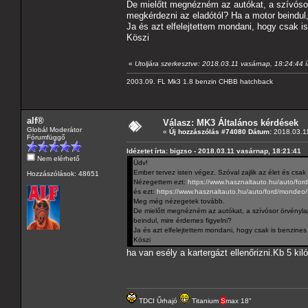
De mielőtt megnézném az autókat, a szívósor
megkérdezni az eladótól? Ha a motor beindul,
Ja és azt elfelejtettem mondani, hogy csak i
Köszi
«
Utoljára szerkesztve: 2018.03.11 vasárnap, 18:24:44 í
2003.09. FL Mk3 1.8 benzin CHBB hatchback
alf®
Válasz: MK3 Általános kérdések
Globál Moderátor
«
Új hozzászólás #74080 Dátum:
2018.03.11
Fórumfüggő
Idézetet írta: bigzso - 2018.03.11 vasárnap, 18:21:41
Nem elérhető
Üdv!
Ember tervez isten végez. Szóval zajlik az élet és csak
Hozzászólások: 48651
Nézegettem ezt:
https://www.hasznaltauto.hu/auto/fo
és ezt:
https://www.hasznaltauto.hu/auto/ford/mond
Meg még nézegetek tovább.
De mielőtt megnézném az autókat, a szívósor örvényla
beindul, mire érdemes figyelni?
Ja és azt elfelejtettem mondani, hogy csak is benzines 
Köszi
ha van esély a kartergázt ellenőrizni.Kb 5 ki
TDCI Űrhajó
Titanium
S
max 18"