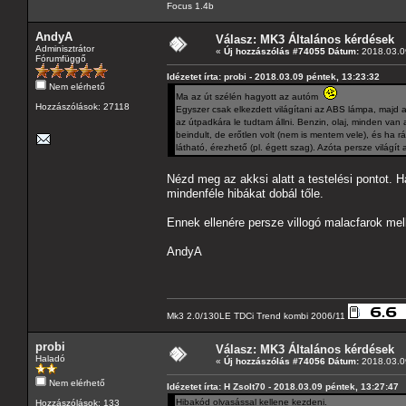
Focus 1.4b
AndyA
Válasz: MK3 Általános kérdések
Adminisztrátor
«
Új hozzászólás #74055 Dátum:
2018.03.09
Fórumfüggő
Idézetet írta: probi - 2018.03.09 péntek, 13:23:32
Nem elérhető
Ma az út szélén hagyott az autóm
Hozzászólások: 27118
Egyszer csak elkezdett világítani az ABS lámpa, majd a
az útpadkára le tudtam állni. Benzin, olaj, minden va
beindult, de erőtlen volt (nem is mentem vele), és ha r
látható, érezhető (pl. égett szag). Azóta persze világít
Nézd meg az akksi alatt a testelési pontot. Ha
mindenféle hibákat dobál tőle.
Ennek ellenére persze villogó malacfarok mel
AndyA
Mk3 2.0/130LE TDCi Trend kombi 2006/11
probi
Válasz: MK3 Általános kérdések
Haladó
«
Új hozzászólás #74056 Dátum:
2018.03.09
Nem elérhető
Idézetet írta: H Zsolt70 - 2018.03.09 péntek, 13:27:47
Hibakód olvasással kellene kezdeni.
Hozzászólások: 133