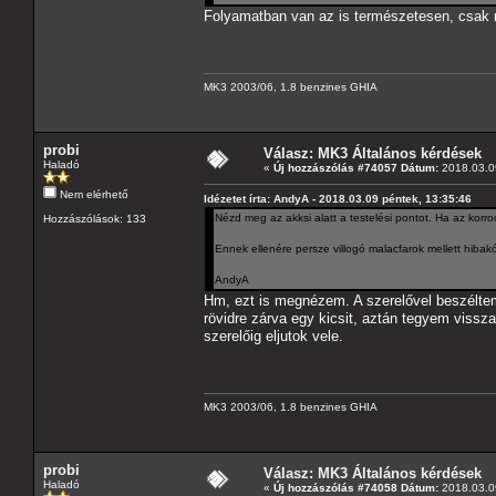
Folyamatban van az is természetesen, csak n
MK3 2003/06, 1.8 benzines GHIA
probi
Válasz: MK3 Általános kérdések
Haladó
«
Új hozzászólás #74057 Dátum:
2018.03.09
Nem elérhető
Idézetet írta: AndyA - 2018.03.09 péntek, 13:35:46
Nézd meg az akksi alatt a testelési pontot. Ha az korro
Hozzászólások: 133
Ennek ellenére persze villogó malacfarok mellett hibak
AndyA
Hm, ezt is megnézem. A szerelővel beszéltem
rövidre zárva egy kicsit, aztán tegyem vissz
szerelőig eljutok vele.
MK3 2003/06, 1.8 benzines GHIA
probi
Válasz: MK3 Általános kérdések
Haladó
«
Új hozzászólás #74058 Dátum:
2018.03.09