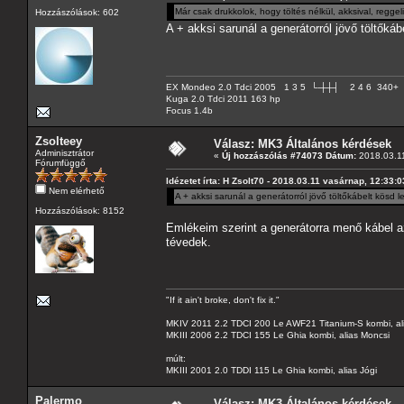
Már csak drukkolok, hogy töltés nélkül, akksival, regg
Hozzászólások: 602
A + akksi sarunál a generátorról jövő töltőkábe
EX Mondeo 2.0 Tdci 2005 1 3 5 └-┼┼┤ 2 4 6 340+
Kuga 2.0 Tdci 2011 163 hp
Focus 1.4b
Zsolteey
Válasz: MK3 Általános kérdések
Adminisztrátor
«
Új hozzászólás #74073 Dátum:
2018.03.11
Fórumfüggő
Idézetet írta: H Zsolt70 - 2018.03.11 vasárnap, 12:33:0
Nem elérhető
A + akksi sarunál a generátorról jövő töltőkábelt kösd le
Hozzászólások: 8152
Emlékeim szerint a generátorra menő kábel a
tévedek.
"If it ain't broke, don't fix it."
MKIV 2011 2.2 TDCI 200 Le AWF21 Titanium-S kombi, al
MKIII 2006 2.2 TDCI 155 Le Ghia kombi, alias Moncsi
múlt:
MKIII 2001 2.0 TDDI 115 Le Ghia kombi, alias Jógi
Palermo
Válasz: MK3 Általános kérdések