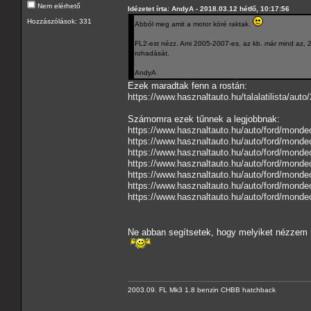
Nem elérhető
Idézetet írta: AndyA - 2018.03.12 hétfő, 10:17:56
Hozzászólások: 331
Abból meg amit a motor köré raktak.
FL2-est nézz. Ami 2005-2007-es, az kb. már mind az, 20
rohadását.
AndyA
Ezek maradtak fenn a rostán:
https://www.hasznaltauto.hu/talal
Számomra ezek tűnnek a legjobbnak:
https://www.hasznaltauto.hu/auto/ford/mond
https://www.hasznaltauto.hu/auto/ford/mond
https://www.hasznaltauto.hu/auto/ford/mond
https://www.hasznaltauto.hu/auto/ford/mond
https://www.hasznaltauto.hu/auto/ford/mond
https://www.hasznaltauto.hu/auto/ford/monde
https://www.hasznaltauto.hu/auto/ford/monde
Ne abban segítsetek, hogy melyiket nézzem 
2003.09. FL Mk3 1.8 benzin CHBB hatchback