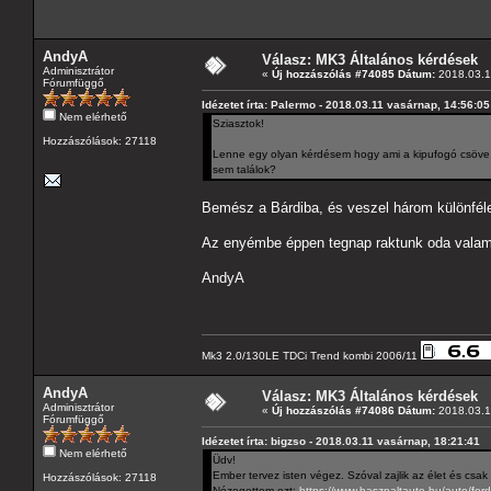
AndyA
Válasz: MK3 Általános kérdések
Adminisztrátor
«
Új hozzászólás #74085 Dátum:
2018.03.12
Fórumfüggő
Idézetet írta: Palermo - 2018.03.11 vasárnap, 14:56:05
Nem elérhető
Sziasztok!
Hozzászólások: 27118
Lenne egy olyan kérdésem hogy ami a kipufogó csöve ta
sem találok?
Bemész a Bárdiba, és veszel három különféle 
Az enyémbe éppen tegnap raktunk oda valami 
AndyA
Mk3 2.0/130LE TDCi Trend kombi 2006/11
AndyA
Válasz: MK3 Általános kérdések
Adminisztrátor
«
Új hozzászólás #74086 Dátum:
2018.03.12
Fórumfüggő
Idézetet írta: bigzso - 2018.03.11 vasárnap, 18:21:41
Nem elérhető
Üdv!
Ember tervez isten végez. Szóval zajlik az élet és csak
Hozzászólások: 27118
Nézegettem ezt:
https://www.hasznaltauto.hu/auto/fo