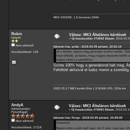
MK3 2003/06, 1.8 benzines GHIA
Robin
Válasz: MK3 Általános kérdések
Haladó
«
Új hozzászólás #74062 Dátum:
2018.03.09
Nem elérhető
Idézetet írta: probi - 2018.03.09 péntek, 20:52:19
Jó a kérdés, sajnos még generátor is lehet belőle. Tö
Hozzászólások: 129
most töltődik, az biztos, hogy nagyon leszedte belőle a
tudjam elvinni a szerelőhöz...
Szinte 100% hogy a generátorod halt meg. Áté
Feltöltött akksival el tudsz menni a szerelőig.
2002.05.17 MK3 kombi Ghia 1.8 92kW LPG, 320e km
AndyA
Válasz: MK3 Általános kérdések
Adminisztrátor
«
Új hozzászólás #74063 Dátum:
2018.03.10
Fórumfüggő
Idézetet írta: Ferqo - 2018.03.09 péntek, 20:09:49
Nem elérhető
Sziasztok!
Hozzászólások: 27118
Megint eltört a jobb első rugó, bírt 3 évet, meg sacc 4