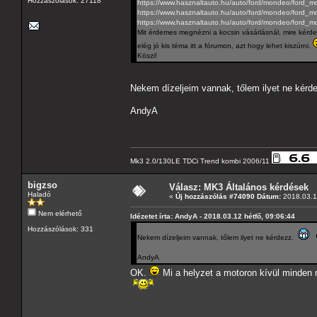
Hozzászólások: 27118
https://www.hasznaltauto.hu/auto/ford/mondeo/ford_
https://www.hasznaltauto.hu/auto/ford/mondeo/ford
https://www.hasznaltauto.hu/auto/ford/mondeo/ford
Mit érdemes megnézni a kocsin vásárlásnál, mire kérde
elég jó kis téma itt a fórumon, azt hogy lehet kiszúrni.
Köszi!
Nekem dízeljeim vannak, tőlem ilyet ne kér
AndyA
Mk3 2.0/130LE TDCi Trend kombi 2006/11
bigzso
Válasz: MK3 Általános kérdések
Haladó
«
Új hozzászólás #74090 Dátum:
2018.03.12
Nem elérhető
Idézetet írta: AndyA - 2018.03.12 hétfő, 09:06:44
Hozzászólások: 331
Nekem dízeljeim vannak, tőlem ilyet ne kérdezz.
AndyA
OK.
Mi a helyzet a motoron kívül minden