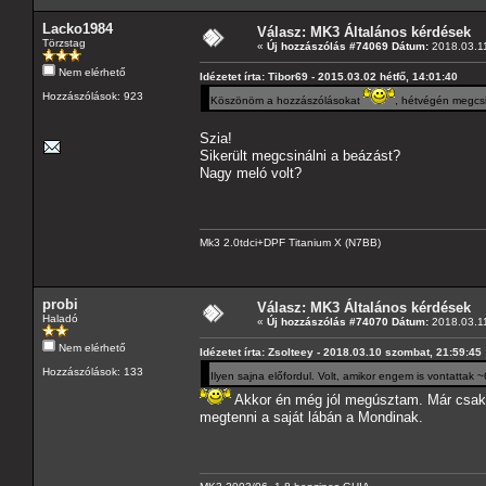
Lacko1984
Válasz: MK3 Általános kérdések
Törzstag
«
Új hozzászólás #74069 Dátum:
2018.03.11
Nem elérhető
Idézetet írta: Tibor69 - 2015.03.02 hétfő, 14:01:40
Hozzászólások: 923
Köszönöm a hozzászólásokat
, hétvégén megcs
Szia!
Sikerült megcsinálni a beázást?
Nagy meló volt?
Mk3 2.0tdci+DPF Titanium X (N7BB)
probi
Válasz: MK3 Általános kérdések
Haladó
«
Új hozzászólás #74070 Dátum:
2018.03.11
Nem elérhető
Idézetet írta: Zsolteey - 2018.03.10 szombat, 21:59:45
Hozzászólások: 133
Ilyen sajna előfordul. Volt, amikor engem is vontattak 
Akkor én még jól megúsztam. Már csak dr
megtenni a saját lábán a Mondinak.