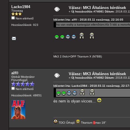
Lacko1984
Válasz: MK3 Általános kérdések
Törzstag
«
Új hozzászólás #74081 Dátum:
2018.03.11
Nem elérhető
Idézetet írta: alf® - 2018.03.11 vasárnap, 22:16:05
ha van esély a kartergázt ellenőrizni.Kb 5 kiló a motor
Hozzászólások: 923
Mk3 2.0tdci+DPF Titanium X (N7BB)
alf®
Válasz: MK3 Általános kérdések
Globál Moderátor
«
Új hozzászólás #74082 Dátum:
2018.03.11
Fórumfüggő
Idézetet írta: Lacko1984 - 2018.03.11 vasárnap, 22:17
Nem elérhető
Hozzászólások: 48651
és nem is olyan vicces...
TDCI Űrhajó
Titanium
S
max 18"