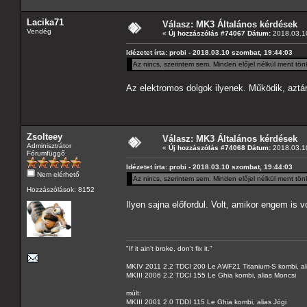
Lacika71
Válasz: MK3 Általános kérdések
Vendég
«
Új hozzászólás #74067 Dátum:
2018.03.10
Idézetet írta: probi - 2018.03.10 szombat, 19:44:03
Az nincs, szerintem sem. Minden előjel nélkül ment tön
Az elektromos dolgok ilyenek. Működik, azt
Zsolteey
Válasz: MK3 Általános kérdések
Adminisztrátor
«
Új hozzászólás #74068 Dátum:
2018.03.10
Fórumfüggő
Idézetet írta: probi - 2018.03.10 szombat, 19:44:03
Nem elérhető
Az nincs, szerintem sem. Minden előjel nélkül ment tön
Hozzászólások: 8152
Ilyen sajna előfordul. Volt, amikor engem is 
"If it ain't broke, don't fix it."
MKIV 2011 2.2 TDCI 200 Le AWF21 Titanium-S kombi, al
MKIII 2006 2.2 TDCI 155 Le Ghia kombi, alias Moncsi
múlt:
MKIII 2001 2.0 TDDI 115 Le Ghia kombi, alias Jógi