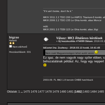
"If it ain't broke, don't fix it."
MKIV 2011 2.2 TDCI 200 Le AWF21 Titanium-S kombi, al
MKIII 2006 2.2 TDCI 155 Le Ghia kombi, alias Moncsi
múlt:
MKIII 2001 2.0 TDDI 115 Le Ghia kombi, alias Jógi
bigzso
Válasz: MK3 Általános kérdések
Haladó
«
Új hozzászólás #74099 Dátum:
2018.03.1
Nem elérhető
Idézetet írta: Zsolteey - 2018.03.13 kedd, 10:41:45
Hozzászólások: 331
Nem csak Magyarországon lehet autót venni
Ez igaz, de nem vagyok nagy spíler ebben, s
behozatalának például. Az, hogy egy nepper
2003.09. FL Mk3 1.8 benzin CHBB hatchback
Oldalak:
1
...
1475
1476
1477
1478
1479
1480
1481
[
1482
]
1483
1484
1485