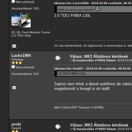
Nem elérhető
Idézetet írta: Lacko1984 - 2018.03.08 csütörtök, 08:33
Hozzászólások: 505
1500-ös motor van benne?
2.0 TDCI FMBA 130L
02. 06. Ford Mondeo Turner
2.0 TDCI Ghia
Jó utat mindenkinek, és vigyázzunk a motorosokra is, akk
Lacko1984
Válasz: MK3 Általános kérdések
Törzstag
«
Új hozzászólás #74052 Dátum:
2018.03.08
Nem elérhető
Idézetet írta: him007 - 2018.03.08 csütörtök, 08:34:30
2.0 TDCI FMBA 130L
Hozzászólások: 923
Sajnos nem értek a diesel autókhoz de valószí
megérkezett a levegő is és leállt
Mk3 2.0tdci+DPF Titanium X (N7BB)
probi
Válasz: MK3 Általános kérdések
Haladó
«
Új hozzászólás #74053 Dátum:
2018.03.09