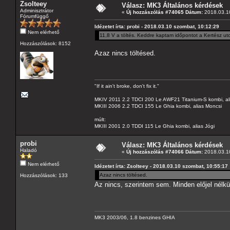
Zsolteey
Válasz: MK3 Általános kérdések
Adminisztrátor
«
Új hozzászólás #74065 Dátum:
2018.03.10
Fórumfüggő
Idézetet írta: probi - 2018.03.10 szombat, 10:12:29
Nem elérhető
11,8 V a töltés. Keddre kaptam időpontot a Kertész utc
Hozzászólások: 8152
Azaz nincs töltésed.
"If it ain't broke, don't fix it."
MKIV 2011 2.2 TDCI 200 Le AWF21 Titanium-S kombi, al
MKIII 2006 2.2 TDCI 155 Le Ghia kombi, alias Moncsi
múlt:
MKIII 2001 2.0 TDDI 115 Le Ghia kombi, alias Jógi
probi
Válasz: MK3 Általános kérdések
Haladó
«
Új hozzászólás #74066 Dátum:
2018.03.10
Nem elérhető
Idézetet írta: Zsolteey - 2018.03.10 szombat, 10:55:17
Azaz nincs töltésed.
Hozzászólások: 133
Az nincs, szerintem sem. Minden előjel nélkü
MK3 2003/06, 1.8 benzines GHIA