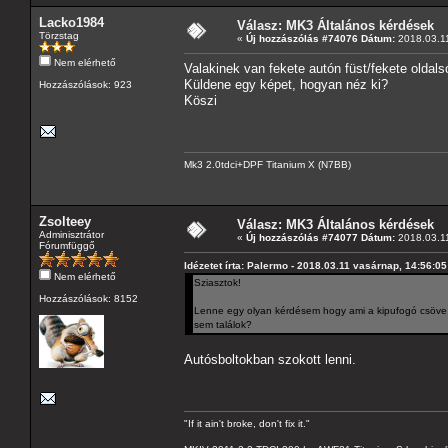
Lacko1984
Válasz: MK3 Általános kérdések
Törzstag
«
Új hozzászólás #74076 Dátum:
2018.03.11
Nem elérhető
Valakinek van fekete autón füst/fekete oldals
Küldene egy képet, hogyan néz ki?
Hozzászólások: 923
Köszi
Mk3 2.0tdci+DPF Titanium X (N7BB)
Zsolteey
Válasz: MK3 Általános kérdések
Adminisztrátor
«
Új hozzászólás #74077 Dátum:
2018.03.11
Fórumfüggő
Idézetet írta: Palermo - 2018.03.11 vasárnap, 14:56:05
Nem elérhető
Sziasztok!
Hozzászólások: 8152
Lenne egy olyan kérdésem hogy ami a kipufogó csöve ta
sem találok?
Autósboltokban szokott lenni.
"If it ain't broke, don't fix it."