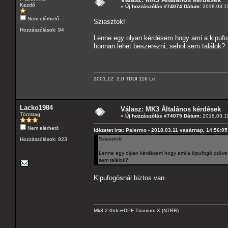
Kezdő
«
Új hozzászólás #74074 Dátum:
2018.03.11
Nem elérhető
Sziasztok!
Hozzászólások: 94
Lenne egy olyan kérdésem hogy ami a kipufogó
honnan lehet beszerezni, sehol sem találok?
2001.12 2.0 TDDI 116 Le
Lacko1984
Válasz: MK3 Általános kérdések
Törzstag
«
Új hozzászólás #74075 Dátum:
2018.03.11
Nem elérhető
Idézetet írta: Palermo - 2018.03.11 vasárnap, 14:56:05
Sziasztok!
Hozzászólások: 923
Lenne egy olyan kérdésem hogy ami a kipufogó csöve ta
sem találok?
Kipufogósnál biztos van.
Mk3 2.0tdci+DPF Titanium X (N7BB)