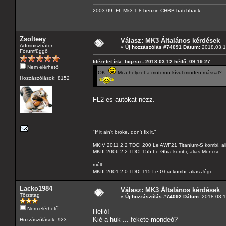
2003.09. FL Mk3 1.8 benzin CHBB hatchback
Zsolteey
Válasz: MK3 Általános kérdések
Adminisztrátor
«
Új hozzászólás #74091 Dátum:
2018.03.12
Fórumfüggő
Idézetet írta: bigzso - 2018.03.12 hétfő, 09:19:27
Nem elérhető
OK.
Mi a helyzet a motoron kívül minden mással?
Hozzászólások: 8152
FL2-es autókat nézz.
"If it ain't broke, don't fix it."
MKIV 2011 2.2 TDCI 200 Le AWF21 Titanium-S kombi, al
MKIII 2006 2.2 TDCI 155 Le Ghia kombi, alias Moncsi
múlt:
MKIII 2001 2.0 TDDI 115 Le Ghia kombi, alias Jógi
Lacko1984
Válasz: MK3 Általános kérdések
Törzstag
«
Új hozzászólás #74092 Dátum:
2018.03.12
Nem elérhető
Helló!
Kié a huk-... fekete mondeó?
Hozzászólások: 923