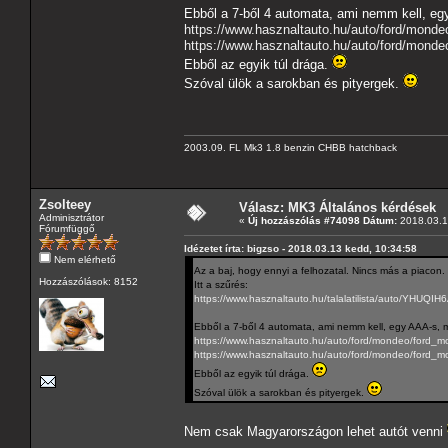
Ebből a 7-ből 4 automata, ami nemm kell, eg
https://www.hasznaltauto.hu/auto/ford/mond
https://www.hasznaltauto.hu/auto/ford/mond
Ebből az egyik túl drága.
Szóval ülök a sarokban és pityergek.
2003.09. FL Mk3 1.8 benzin CHBB hatchback
Zsolteey
Válasz: MK3 Általános kérdések
Adminisztrátor
«
Új hozzászólás #74098 Dátum:
2018.03.1
Fórumfüggő
Idézetet írta: bigzso - 2018.03.13 kedd, 10:34:58
Nem elérhető
Az a baj, hogy ennyi a felhozatal. Nincs más a piacon.
Hozzászólások: 8152
Itt a szűrés:
https://www.hasznaltauto.hu/talalatilist
Ebből a 7-ből 4 automata, ami nemm kell, egy AAA-s, m
https://www.hasznaltauto.hu/auto/ford/mondeo/ford
https://www.hasznaltauto.hu/auto/ford/mondeo/ford_
Ebből az egyik túl drága.
Szóval ülök a sarokban és pityergek.
Nem csak Magyarországon lehet autót venni