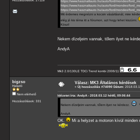
Hozzászólások: 27118
https://www.hasznaltauto.hu/auto/ford/mondeo/ford_
https://www.hasznaltauto.hu/auto/ford/mondeo/ford
https://www.hasznaltauto.hu/auto/ford/mondeo/ford
Mit érdemes megnézni a kocsin vásárlásnál, mire kérde
elég jó kis téma itt a fórumon, azt hogy lehet kiszúrni.
Köszi!
Nekem dízeljeim vannak, tőlem ilyet ne kér
AndyA
Mk3 2.0/130LE TDCi Trend kombi 2006/11
bigzso
Válasz: MK3 Általános kérdések
Haladó
«
Új hozzászólás #74090 Dátum:
2018.03.12
Nem elérhető
Idézetet írta: AndyA - 2018.03.12 hétfő, 09:06:44
Hozzászólások: 331
Nekem dízeljeim vannak, tőlem ilyet ne kérdezz.
AndyA
OK.
Mi a helyzet a motoron kívül minden