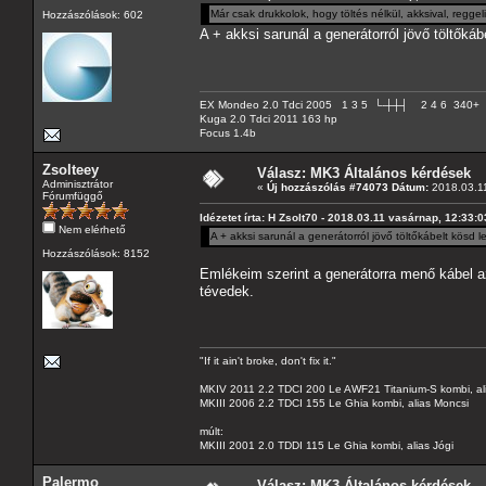
Már csak drukkolok, hogy töltés nélkül, akksival, regg
Hozzászólások: 602
A + akksi sarunál a generátorról jövő töltőkábe
EX Mondeo 2.0 Tdci 2005 1 3 5 └-┼┼┤ 2 4 6 340+
Kuga 2.0 Tdci 2011 163 hp
Focus 1.4b
Zsolteey
Válasz: MK3 Általános kérdések
Adminisztrátor
«
Új hozzászólás #74073 Dátum:
2018.03.11
Fórumfüggő
Idézetet írta: H Zsolt70 - 2018.03.11 vasárnap, 12:33:0
Nem elérhető
A + akksi sarunál a generátorról jövő töltőkábelt kösd le
Hozzászólások: 8152
Emlékeim szerint a generátorra menő kábel a
tévedek.
"If it ain't broke, don't fix it."
MKIV 2011 2.2 TDCI 200 Le AWF21 Titanium-S kombi, al
MKIII 2006 2.2 TDCI 155 Le Ghia kombi, alias Moncsi
múlt:
MKIII 2001 2.0 TDDI 115 Le Ghia kombi, alias Jógi
Palermo
Válasz: MK3 Általános kérdések