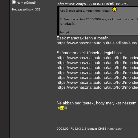
Nem elérhető
Idézetet írta: AndyA - 2018.03.12 hétfő, 10:17:56
Hozzászólások: 331
Abból meg amit a motor köré raktak.
FL2-est nézz. Ami 2005-2007-es, az kb. már mind az, 20
rohadását.
AndyA
Ezek maradtak fenn a rostán:
https://www.hasznaltauto.hu/talal
Számomra ezek tűnnek a legjobbnak:
https://www.hasznaltauto.hu/auto/ford/mond
https://www.hasznaltauto.hu/auto/ford/mond
https://www.hasznaltauto.hu/auto/ford/mond
https://www.hasznaltauto.hu/auto/ford/mond
https://www.hasznaltauto.hu/auto/ford/mond
https://www.hasznaltauto.hu/auto/ford/monde
https://www.hasznaltauto.hu/auto/ford/monde
Ne abban segítsetek, hogy melyiket nézzem 
2003.09. FL Mk3 1.8 benzin CHBB hatchback