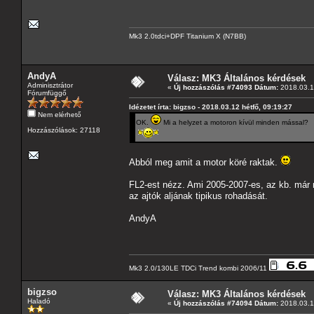
Mk3 2.0tdci+DPF Titanium X (N7BB)
AndyA
Válasz: MK3 Általános kérdések
Adminisztrátor
«
Új hozzászólás #74093 Dátum:
2018.03.12
Fórumfüggő
Idézetet írta: bigzso - 2018.03.12 hétfő, 09:19:27
Nem elérhető
OK.
Mi a helyzet a motoron kívül minden mással?
Hozzászólások: 27118
Abból meg amit a motor köré raktak.
FL2-est nézz. Ami 2005-2007-es, az kb. már m
az ajtók aljának tipikus rohadását.
AndyA
Mk3 2.0/130LE TDCi Trend kombi 2006/11
bigzso
Válasz: MK3 Általános kérdések
Haladó
«
Új hozzászólás #74094 Dátum:
2018.03.12