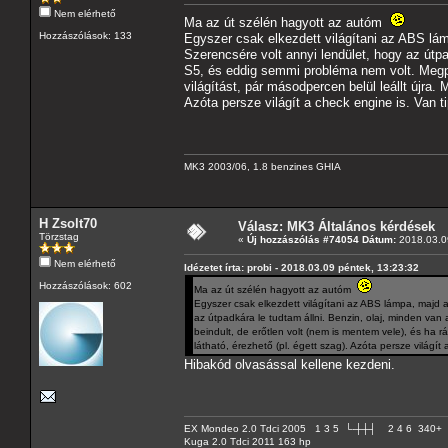
Nem elérhető
Ma az út szélén hagyott az autóm
Hozzászólások: 133
Egyszer csak elkezdett világítani az ABS lám
Szerencsére volt annyi lendület, hogy az útp
S5, és eddig semmi probléma nem volt. Megpró
világítást, pár másodpercen belül leállt újra.
Azóta persze világít a check engine is. Van t
MK3 2003/06, 1.8 benzines GHIA
H Zsolt70
Válasz: MK3 Általános kérdések
Törzstag
«
Új hozzászólás #74054 Dátum:
2018.03.09
Nem elérhető
Idézetet írta: probi - 2018.03.09 péntek, 13:23:32
Hozzászólások: 602
Ma az út szélén hagyott az autóm
Egyszer csak elkezdett világítani az ABS lámpa, majd a
az útpadkára le tudtam állni. Benzin, olaj, minden va
beindult, de erőtlen volt (nem is mentem vele), és ha r
látható, érezhető (pl. égett szag). Azóta persze világít
Hibakód olvasással kellene kezdeni.
EX Mondeo 2.0 Tdci 2005 1 3 5 └-┼┼┤ 2 4 6 340+
Kuga 2.0 Tdci 2011 163 hp