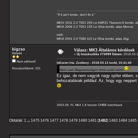
"If it ain't broke, don't fix it."
MKIV 2011 2.2 TDCI 200 Le AWF21 Titanium-S kombi, al
MKIII 2006 2.2 TDCI 155 Le Ghia kombi, alias Moncsi
múlt:
MKIII 2001 2.0 TDDI 115 Le Ghia kombi, alias Jógi
bigzso
Válasz: MK3 Általános kérdések
Haladó
«
Új hozzászólás #74099 Dátum:
2018.03.1
Nem elérhető
Idézetet írta: Zsolteey - 2018.03.13 kedd, 10:41:45
Hozzászólások: 331
Nem csak Magyarországon lehet autót venni
Ez igaz, de nem vagyok nagy spíler ebben, s
behozatalának például. Az, hogy egy nepper
2003.09. FL Mk3 1.8 benzin CHBB hatchback
Oldalak:
1
...
1475
1476
1477
1478
1479
1480
1481
[
1482
]
1483
1484
1485