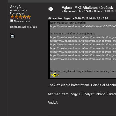
AndyA
Válasz: MK3 Általános kérdések
Adminisztrátor
«
Új hozzászólás #74095 Dátum:
2018.03.12
Fórumfüggő
Idézetet írta: bigzso - 2018.03.12 hétfő, 22:47:14
Nem elérhető
Ezek maradtak fenn a rostán:
https://www.hasznaltauto.hu/talalatilist
Hozzászólások: 27118
Számomra ezek tűnnek a legjobbnak:
https://www.hasznaltauto.hu/auto/ford/mondeo/ford_
https://www.hasznaltauto.hu/auto/ford/mondeo/ford_
https://www.hasznaltauto.hu/auto/ford/mondeo/ford
https://www.hasznaltauto.hu/auto/ford/mondeo/ford
https://www.hasznaltauto.hu/auto/ford/mondeo/ford_
https://www.hasznaltauto.hu/auto/ford/mondeo/ford_m
https://www.hasznaltauto.hu/auto/ford/mondeo/ford_m
Ne abban segítsetek, hogy melyiket nézzem meg, hanem
Csak az elsőre kattintottam. Felejts el azonn
Azt már írtam, hogy 1.8 helyett inkább 2 lite
AndyA