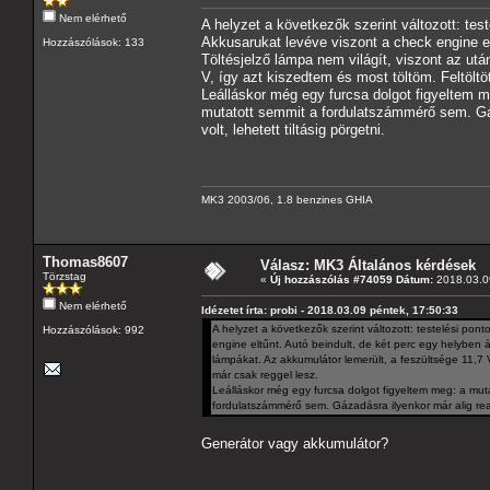
Nem elérhető
A helyzet a következők szerint változott: te
Akkusarukat levéve viszont a check engine elt
Hozzászólások: 133
Töltésjelző lámpa nem világít, viszont az utá
V, így azt kiszedtem és most töltöm. Feltölt
Leálláskor még egy furcsa dolgot figyeltem m
mutatott semmit a fordulatszámmérő sem. Gáza
volt, lehetett tiltásig pörgetni.
MK3 2003/06, 1.8 benzines GHIA
Thomas8607
Válasz: MK3 Általános kérdések
Törzstag
«
Új hozzászólás #74059 Dátum:
2018.03.09
Nem elérhető
Idézetet írta: probi - 2018.03.09 péntek, 17:50:33
A helyzet a következők szerint változott: testelési po
Hozzászólások: 992
engine eltűnt. Autó beindult, de két perc egy helyben ál
lámpákat. Az akkumulátor lemerült, a feszültsége 11,7 V
már csak reggel lesz.
Leálláskor még egy furcsa dolgot figyeltem meg: a muta
fordulatszámmérő sem. Gázadásra ilyenkor már alig reagál
Generátor vagy akkumulátor?