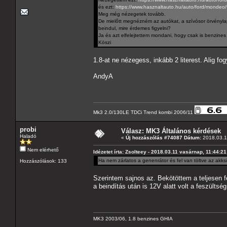
és ezt:
https://www.hasznaltauto.hu/auto/ford/mond
Meg még nézegetek tovább.
De mielőtt megnézném az autókat, a szívósor örvényla
beindul, mire érdemes figyelni?
Ja és azt elfelejtettem mondani, hogy csak is benzines 
Köszi
1.8-at ne nézegess, inkább 2 literest. Alig fo
AndyA
Mk3 2.0/130LE TDCi Trend kombi 2006/11
probi
Válasz: MK3 Általános kérdések
Haladó
«
Új hozzászólás #74087 Dátum:
2018.03.12
Nem elérhető
Idézetet írta: Zsolteey - 2018.03.11 vasárnap, 11:44:21
Ha nem zárlatos a genenrátor és fel van töltve az akksi
Hozzászólások: 133
Szerintem sajnos az. Bekötöttem a teljesen fel
a beindítás után is 12V alatt volt a feszültség
MK3 2003/06, 1.8 benzines GHIA