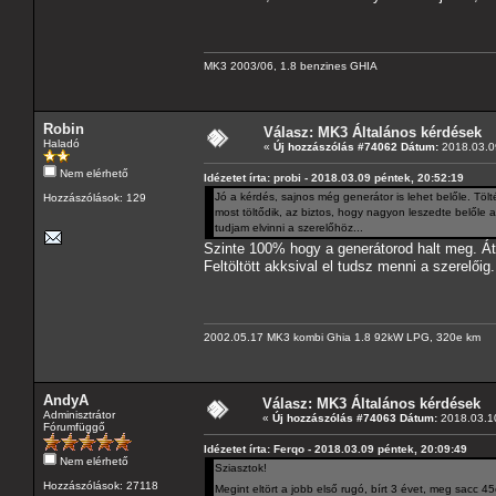
MK3 2003/06, 1.8 benzines GHIA
Robin
Válasz: MK3 Általános kérdések
Haladó
«
Új hozzászólás #74062 Dátum:
2018.03.09
Nem elérhető
Idézetet írta: probi - 2018.03.09 péntek, 20:52:19
Jó a kérdés, sajnos még generátor is lehet belőle. Tö
Hozzászólások: 129
most töltődik, az biztos, hogy nagyon leszedte belőle a
tudjam elvinni a szerelőhöz...
Szinte 100% hogy a generátorod halt meg. Áté
Feltöltött akksival el tudsz menni a szerelőig.
2002.05.17 MK3 kombi Ghia 1.8 92kW LPG, 320e km
AndyA
Válasz: MK3 Általános kérdések
Adminisztrátor
«
Új hozzászólás #74063 Dátum:
2018.03.10
Fórumfüggő
Idézetet írta: Ferqo - 2018.03.09 péntek, 20:09:49
Nem elérhető
Sziasztok!
Hozzászólások: 27118
Megint eltört a jobb első rugó, bírt 3 évet, meg sacc 4