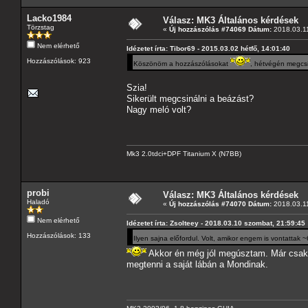
Lacko1984
Válasz: MK3 Általános kérdések
Törzstag
«
Új hozzászólás #74069 Dátum:
2018.03.11
Nem elérhető
Idézetet írta: Tibor69 - 2015.03.02 hétfő, 14:01:40
Hozzászólások: 923
Köszönöm a hozzászólásokat
, hétvégén megcs
Szia!
Sikerült megcsinálni a beázást?
Nagy meló volt?
Mk3 2.0tdci+DPF Titanium X (N7BB)
probi
Válasz: MK3 Általános kérdések
Haladó
«
Új hozzászólás #74070 Dátum:
2018.03.11
Nem elérhető
Idézetet írta: Zsolteey - 2018.03.10 szombat, 21:59:45
Hozzászólások: 133
Ilyen sajna előfordul. Volt, amikor engem is vontattak 
Akkor én még jól megúsztam. Már csak dr
megtenni a saját lábán a Mondinak.