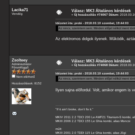
Lacika71
Válasz: MK3 Általános kérdések
Vendég
«
Új hozzászólás #74067 Dátum:
2018.03.10
Idézetet írta: probi - 2018.03.10 szombat, 19:44:03
Az nincs, szerintem sem. Minden előjel nélkül ment tön
Az elektromos dolgok ilyenek. Működik, azt
Zsolteey
Válasz: MK3 Általános kérdések
Adminisztrátor
«
Új hozzászólás #74068 Dátum:
2018.03.10
Fórumfüggő
Idézetet írta: probi - 2018.03.10 szombat, 19:44:03
Nem elérhető
Az nincs, szerintem sem. Minden előjel nélkül ment tön
Hozzászólások: 8152
Ilyen sajna előfordul. Volt, amikor engem is 
"If it ain't broke, don't fix it."
MKIV 2011 2.2 TDCI 200 Le AWF21 Titanium-S kombi, al
MKIII 2006 2.2 TDCI 155 Le Ghia kombi, alias Moncsi
múlt:
MKIII 2001 2.0 TDDI 115 Le Ghia kombi, alias Jógi