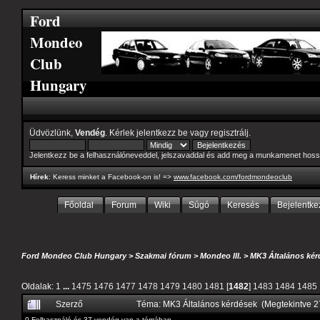
Ford
Mondeo
Club
Hungary
Üdvözlünk,
Vendég
. Kérlek
jelentkezz be
vagy
regisztrálj
.
Jelentkezz be a felhasználóneveddel, jelszavaddal és add meg a munkamenet hoss
Hírek
: Keress minket a Facebook-on is! =>
www.facebook.com/fordmondeoclub
Főoldal
Forum
Wiki
Súgó
Keresés
Bejelentke
Ford Mondeo Club Hungary
>
Szakmai fórum
>
Mondeo III.
>
MK3 Általános kér
Oldalak:
1
...
1475
1476
1477
1478
1479
1480
1481
[
1482
]
1483
1484
1485
Szerző
Téma: MK3 Általános kérdések (Megtekintve 
0 Felhasználó és 37 vendég van a témában