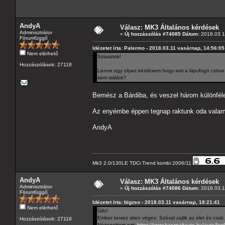
AndyA
Válasz: MK3 Általános kérdések
Adminisztrátor
«
Új hozzászólás #74085 Dátum:
2018.03.12
Fórumfüggő
Idézetet írta: Palermo - 2018.03.11 vasárnap, 14:56:05
Nem elérhető
Sziasztok!
Hozzászólások: 27118
Lenne egy olyan kérdésem hogy ami a kipufogó csöve ta
sem találok?
Bemész a Bárdiba, és veszel három különféle 
Az enyémbe éppen tegnap raktunk oda valami 
AndyA
Mk3 2.0/130LE TDCi Trend kombi 2006/11
AndyA
Válasz: MK3 Általános kérdések
Adminisztrátor
«
Új hozzászólás #74086 Dátum:
2018.03.12
Fórumfüggő
Idézetet írta: bigzso - 2018.03.11 vasárnap, 18:21:41
Nem elérhető
Üdv!
Ember tervez isten végez. Szóval zajlik az élet és csak
Hozzászólások: 27118
Nézegettem ezt:
https://www.hasznaltauto.hu/auto/fo