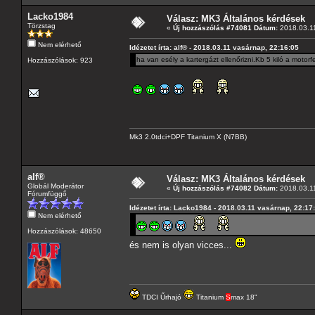
Lacko1984
Válasz: MK3 Általános kérdések
Törzstag
«
Új hozzászólás #74081 Dátum:
2018.03.11
Nem elérhető
Idézetet írta: alf® - 2018.03.11 vasárnap, 22:16:05
ha van esély a kartergázt ellenőrizni.Kb 5 kiló a motor
Hozzászólások: 923
Mk3 2.0tdci+DPF Titanium X (N7BB)
alf®
Válasz: MK3 Általános kérdések
Globál Moderátor
«
Új hozzászólás #74082 Dátum:
2018.03.11
Fórumfüggő
Idézetet írta: Lacko1984 - 2018.03.11 vasárnap, 22:17
Nem elérhető
Hozzászólások: 48650
és nem is olyan vicces...
TDCI Űrhajó
Titanium
S
max 18"