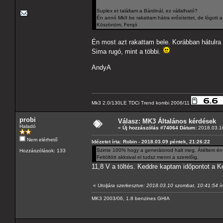
Suplex et találtam a Bárdinál, ez vállalható?
Én annó MkII be rakattam hátra erősítettet, de lógott
Köszönöm, Ferqó
Én most azt rakattam bele. Korábban hátulra 
Sima rugó, mint a többi.
AndyA
Mk3 2.0/130LE TDCi Trend kombi 2006/11
probi
Válasz: MK3 Általános kérdések
Haladó
«
Új hozzászólás #74064 Dátum:
2018.03.10
Nem elérhető
Idézetet írta: Robin - 2018.03.09 péntek, 21:26:22
Szinte 100% hogy a generátorod halt meg. Átéltem én i
Hozzászólások: 133
Feltöltött akksival el tudsz menni a szerelőig.
11,8 V a töltés. Keddre kaptam időpontot a K
«
Utoljára szerkesztve: 2018.03.10 szombat, 10:41:54 ír
MK3 2003/06, 1.8 benzines GHIA