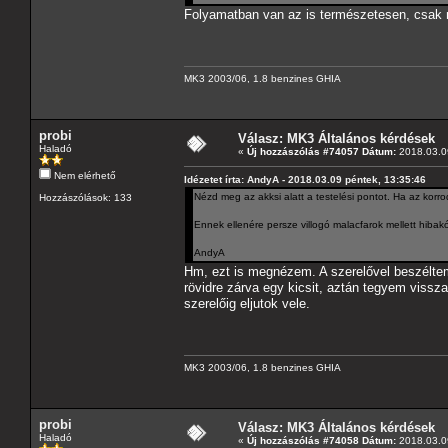
Folyamatban van az is természetesen, csak n
MK3 2003/06, 1.8 benzines GHIA
probi
Válasz: MK3 Általános kérdések
Haladó
«
Új hozzászólás #74057 Dátum:
2018.03.09
Nem elérhető
Idézetet írta: AndyA - 2018.03.09 péntek, 13:35:46
Nézd meg az akksi alatt a testelési pontot. Ha az korro
Hozzászólások: 133
Ennek ellenére persze villogó malacfarok mellett hibak
AndyA
Hm, ezt is megnézem. A szerelővel beszéltem
rövidre zárva egy kicsit, aztán tegyem vissz
szerelőig eljutok vele.
MK3 2003/06, 1.8 benzines GHIA
probi
Válasz: MK3 Általános kérdések
Haladó
«
Új hozzászólás #74058 Dátum:
2018.03.09