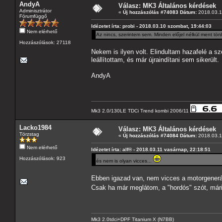
AndyA
Válasz: MK3 Általános kérdések
Adminisztrátor
«
Új hozzászólás #74083 Dátum:
2018.03.12
Fórumfüggő
Idézetet írta: probi - 2018.03.10 szombat, 19:44:03
Nem elérhető
Az nincs, szerintem sem. Minden előjel nélkül ment tön
Hozzászólások: 27118
Nekem is ilyen volt. Elindultam hazafelé a sz
leállítottam, és már újraindítani sem sikerült.
AndyA
Mk3 2.0/130LE TDCi Trend kombi 2006/11
Lacko1984
Válasz: MK3 Általános kérdések
Törzstag
«
Új hozzászólás #74084 Dátum:
2018.03.12
Nem elérhető
Idézetet írta: alf® - 2018.03.11 vasárnap, 22:18:51
Hozzászólások: 923
és nem is olyan vicces...
Ebben igazad van, nem vicces a motorgenerá
Csak ha már meglátom, a "hordós" szót, má
Mk3 2.0tdci+DPF Titanium X (N7BB)