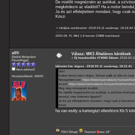
De mielőtt megnézném az autókat, a szívósor
megkérdezni az eladótól? Ha a motor beindul,
Ja és azt elfelejtettem mondani, hogy csak i
Köszi
«
Utoljára szerkesztve: 2018.03.11 vasárnap, 18:24:44 í
2003.09. FL Mk3 1.8 benzin CHBB hatchback
alf®
Válasz: MK3 Általános kérdések
Globál Moderátor
«
Új hozzászólás #74080 Dátum:
2018.03.11
Fórumfüggő
Idézetet írta: bigzso - 2018.03.11 vasárnap, 18:21:41
Nem elérhető
Üdv!
Ember tervez isten végez. Szóval zajlik az élet és csak
Hozzászólások: 48650
Nézegettem ezt:
https://www.hasznaltauto.hu/auto/fo
és ezt:
https://www.hasznaltauto.hu/auto/ford/mond
Meg még nézegetek tovább.
De mielőtt megnézném az autókat, a szívósor örvényla
beindul, mire érdemes figyelni?
Ja és azt elfelejtettem mondani, hogy csak is benzines 
Köszi
ha van esély a kartergázt ellenőrizni.Kb 5 ki
TDCI Űrhajó
Titanium
S
max 18"