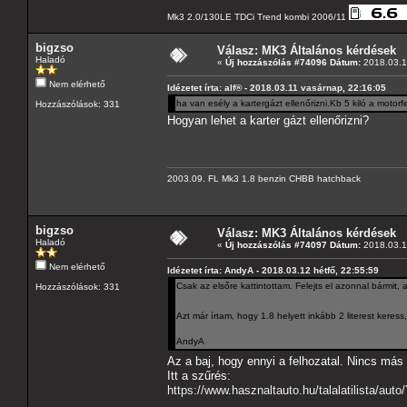
Mk3 2.0/130LE TDCi Trend kombi 2006/11
bigzso
Válasz: MK3 Általános kérdések
Haladó
«
Új hozzászólás #74096 Dátum:
2018.03.1
Nem elérhető
Idézetet írta: alf® - 2018.03.11 vasárnap, 22:16:05
ha van esély a kartergázt ellenőrizni.Kb 5 kiló a motor
Hozzászólások: 331
Hogyan lehet a karter gázt ellenőrizni?
2003.09. FL Mk3 1.8 benzin CHBB hatchback
bigzso
Válasz: MK3 Általános kérdések
Haladó
«
Új hozzászólás #74097 Dátum:
2018.03.1
Nem elérhető
Idézetet írta: AndyA - 2018.03.12 hétfő, 22:55:59
Csak az elsőre kattintottam. Felejts el azonnal bármit, 
Hozzászólások: 331
Azt már írtam, hogy 1.8 helyett inkább 2 literest keres
AndyA
Az a baj, hogy ennyi a felhozatal. Nincs más
Itt a szűrés:
https://www.hasznaltauto.hu/talal