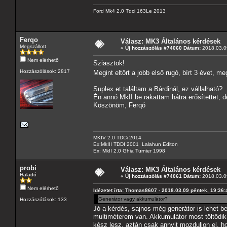
Ford Mk4 2.0 Tdci 163Le 2013
Ferqo
Válasz: MK3 Általános kérdések
Megszállott
«
Új hozzászólás #74060 Dátum:
2018.03.09
Nem elérhető
Sziasztok!
Hozzászólások: 2817
Megint eltört a jobb első rugó, bírt 3 évet, 
Suplex et találtam a Bárdinál, ez vállalható?
Én annó MkII be rakattam hátra erősítettet, 
Köszönöm, Ferqó
MKIV 2.0 TDCi 2014
Ex:MkIII TDDI 2001 Lalahun Editon
Ex: MkII 2.0 Ghia Turnier 1998
probi
Válasz: MK3 Általános kérdések
Haladó
«
Új hozzászólás #74061 Dátum:
2018.03.09
Nem elérhető
Idézetet írta: Thomas8607 - 2018.03.09 péntek, 19:36:
Generátor vagy akkumulátor?
Hozzászólások: 133
Jó a kérdés, sajnos még generátor is lehet b
multiméterem van. Akkumulátor most töltődik, 
kész lesz, aztán csak annyit mozduljon el, ho