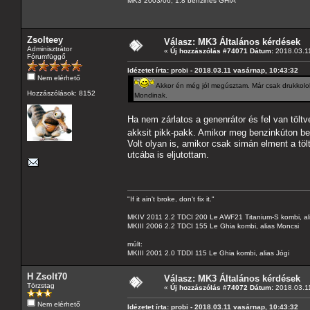
MK3 2003/06, 1.8 benzines GHIA
Zsolteey
Válasz: MK3 Általános kérdések
Adminisztrátor
«
Új hozzászólás #74071 Dátum:
2018.03.11
Fórumfüggő
Idézetet írta: probi - 2018.03.11 vasárnap, 10:43:32
Nem elérhető
Akkor én még jól megúsztam. Már csak drukkolok, 
Hozzászólások: 8152
Mondinak.
Ha nem zárlatos a genenrátor és fel van töltv
akksit pikk-pakk. Amikor meg benzinkúton bel
Volt olyan is, amikor csak simán elment a tö
utcába is eljutottam.
"If it ain't broke, don't fix it."
MKIV 2011 2.2 TDCI 200 Le AWF21 Titanium-S kombi, al
MKIII 2006 2.2 TDCI 155 Le Ghia kombi, alias Moncsi
múlt:
MKIII 2001 2.0 TDDI 115 Le Ghia kombi, alias Jógi
H Zsolt70
Válasz: MK3 Általános kérdések
Törzstag
«
Új hozzászólás #74072 Dátum:
2018.03.11
Nem elérhető
Idézetet írta: probi - 2018.03.11 vasárnap, 10:43:32