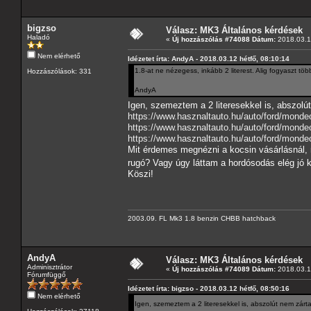
bigzso
Válasz: MK3 Általános kérdések
Haladó
«
Új hozzászólás #74088 Dátum:
2018.03.12
Nem elérhető
Idézetet írta: AndyA - 2018.03.12 hétfő, 08:10:14
1.8-at ne nézegess, inkább 2 literest. Alig fogyaszt tö
Hozzászólások: 331
AndyA
Igen, szemeztem a 2 literesekkel is, abszolú
https://www.hasznaltauto.hu/auto/ford/mond
https://www.hasznaltauto.hu/auto/ford/mond
https://www.hasznaltauto.hu/auto/ford/mond
Mit érdemes megnézni a kocsin vásárlásnál, m
rugó? Vagy úgy láttam a hordósodás elég jó ki
Köszi!
2003.09. FL Mk3 1.8 benzin CHBB hatchback
AndyA
Válasz: MK3 Általános kérdések
Adminisztrátor
«
Új hozzászólás #74089 Dátum:
2018.03.12
Fórumfüggő
Idézetet írta: bigzso - 2018.03.12 hétfő, 08:50:16
Nem elérhető
Igen, szemeztem a 2 literesekkel is, abszolút nem zárta