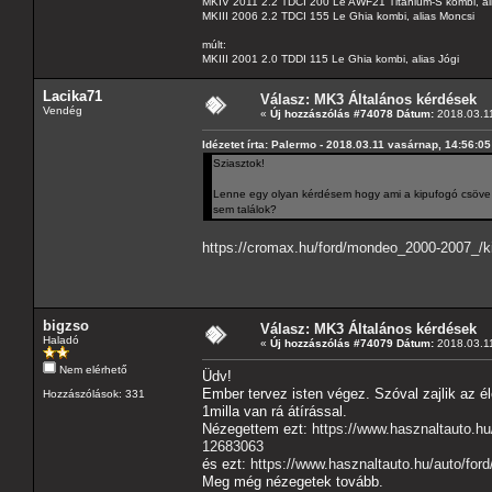
MKIV 2011 2.2 TDCI 200 Le AWF21 Titanium-S kombi, al
MKIII 2006 2.2 TDCI 155 Le Ghia kombi, alias Moncsi
múlt:
MKIII 2001 2.0 TDDI 115 Le Ghia kombi, alias Jógi
Lacika71
Válasz: MK3 Általános kérdések
Vendég
«
Új hozzászólás #74078 Dátum:
2018.03.11
Idézetet írta: Palermo - 2018.03.11 vasárnap, 14:56:05
Sziasztok!
Lenne egy olyan kérdésem hogy ami a kipufogó csöve ta
sem találok?
https://cromax.hu/ford/mondeo_2000-2007_/kip
bigzso
Válasz: MK3 Általános kérdések
Haladó
«
Új hozzászólás #74079 Dátum:
2018.03.11
Nem elérhető
Üdv!
Ember tervez isten végez. Szóval zajlik az é
Hozzászólások: 331
1milla van rá átírással.
Nézegettem ezt:
https://www.hasznaltauto.h
12683063
és ezt:
https://www.hasznaltauto.hu/auto/fo
Meg még nézegetek tovább.