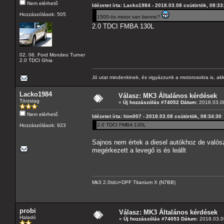
Nem elérhető
Idézetet írta: Lacko1984 - 2018.03.08 csütörtök, 08:33
Hozzászólások: 505
1500-ös motor van benne?
2.0 TDCI FMBA 130L
02. 06. Ford Mondeo Turner
2.0 TDCI Ghia
Jó utat mindenkinek, és vigyázzunk a motorosokra is, akk
Lacko1984
Válasz: MK3 Általános kérdések
Törzstag
«
Új hozzászólás #74052 Dátum:
2018.03.08
Nem elérhető
Idézetet írta: him007 - 2018.03.08 csütörtök, 08:34:30
2.0 TDCI FMBA 130L
Hozzászólások: 923
Sajnos nem értek a diesel autókhoz de valószí
megérkezett a levegő is és leállt
Mk3 2.0tdci+DPF Titanium X (N7BB)
probi
Válasz: MK3 Általános kérdések
Haladó
«
Új hozzászólás #74053 Dátum:
2018.03.09