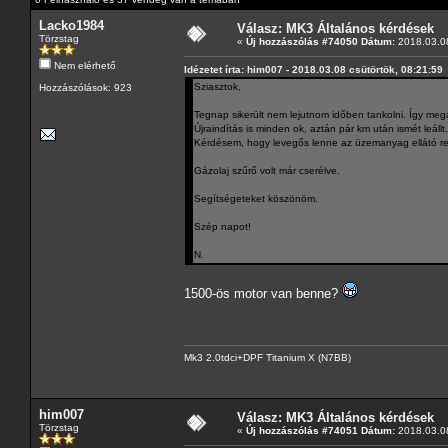
Lacko1984
Válasz: MK3 Általános kérdések
Törzstag
«
Új hozzászólás #74050 Dátum:
2018.03.08
Nem elérhető
Idézetet írta: him007 - 2018.03.08 csütörtök, 08:21:59
Sziasztok,
Hozzászólások: 923
Tegnap sikerült nem lejutnom időben tankolni. Így megáll
Újraindítás is minden ok, aztán pár km után ismét leállt.
Kérdésem, hogy levegős lenne az üzemanyag ellátó ren
Gázolaj szűrő volt már cserélve.
Segítségeteket köszönöm.
Szép napot!
N.
1500-ös motor van benne?
Mk3 2.0tdci+DPF Titanium X (N7BB)
him007
Válasz: MK3 Általános kérdések
Törzstag
«
Új hozzászólás #74051 Dátum:
2018.03.08