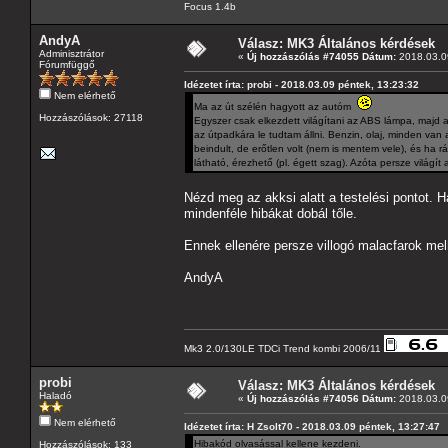
Focus 1.4b
AndyA
Válasz: MK3 Általános kérdések
Adminisztrátor
«
Új hozzászólás #74055 Dátum:
2018.03.09
Fórumfüggő
Idézetet írta: probi - 2018.03.09 péntek, 13:23:32
Nem elérhető
Ma az út szélén hagyott az autóm
Hozzászólások: 27118
Egyszer csak elkezdett világítani az ABS lámpa, majd a
az útpadkára le tudtam állni. Benzin, olaj, minden va
beindult, de erőtlen volt (nem is mentem vele), és ha r
látható, érezhető (pl. égett szag). Azóta persze világít
Nézd meg az akksi alatt a testelési pontot. Ha
mindenféle hibákat dobál tőle.
Ennek ellenére persze villogó malacfarok mel
AndyA
Mk3 2.0/130LE TDCi Trend kombi 2006/11
probi
Válasz: MK3 Általános kérdések
Haladó
«
Új hozzászólás #74056 Dátum:
2018.03.09
Nem elérhető
Idézetet írta: H Zsolt70 - 2018.03.09 péntek, 13:27:47
Hibakód olvasással kellene kezdeni.
Hozzászólások: 133