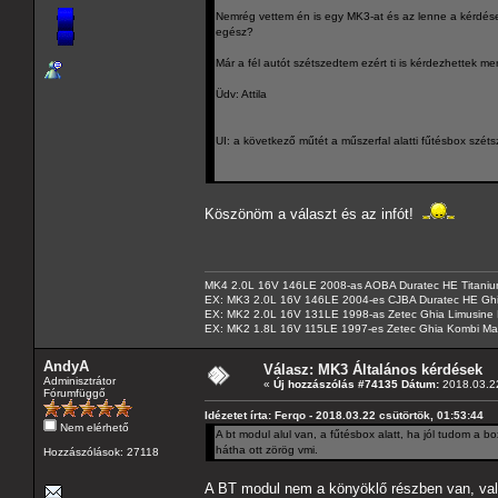
Nemrég vettem én is egy MK3-at és az lenne a kérdésem
egész?
Már a fél autót szétszedtem ezért ti is kérdezhettek 
Üdv: Attila
UI: a következő műtét a műszerfal alatti fűtésbox széts
Köszönöm a választ és az infót!
MK4 2.0L 16V 146LE 2008-as AOBA Duratec HE Titanium
EX: MK3 2.0L 16V 146LE 2004-es CJBA Duratec HE Gh
EX: MK2 2.0L 16V 131LE 1998-as Zetec Ghia Limusine 
EX: MK2 1.8L 16V 115LE 1997-es Zetec Ghia Kombi Ma
AndyA
Válasz: MK3 Általános kérdések
Adminisztrátor
«
Új hozzászólás #74135 Dátum:
2018.03.22
Fórumfüggő
Idézetet írta: Ferqo - 2018.03.22 csütörtök, 01:53:44
Nem elérhető
A bt modul alul van, a fűtésbox alatt, ha jól tudom a 
hátha ott zörög vmi.
Hozzászólások: 27118
A BT modul nem a könyöklő részben van, valaho