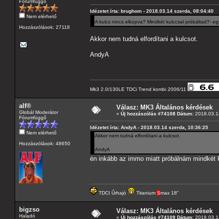
Fórumfüggő
Idézetet írta: brughom - 2018.03.14 szerda, 08:04:40
Nem elérhető
A kulcs nincs elkopva? Mindkét kulccsal próbáltad?- egy 
Hozzászólások: 27118
Akkor nem tudná elfordítani a kulcsot.
AndyA
Mk3 2.0/130LE TDCi Trend kombi 2006/11
alf®
Válasz: MK3 Általános kérdések
Globál Moderátor
«
Új hozzászólás #74108 Dátum:
2018.03.14
Fórumfüggő
Idézetet írta: AndyA - 2018.03.14 szerda, 10:36:25
Nem elérhető
Akkor nem tudná elfordítani a kulcsot.
Hozzászólások: 48650
AndyA
én inkább az immo miatt próbálnám mindkét k
TDCI Űrhajó
Titanium
S
max 18"
bigzso
Válasz: MK3 Általános kérdések
Haladó
«
Új hozzászólás #74109 Dátum:
2018.03.14