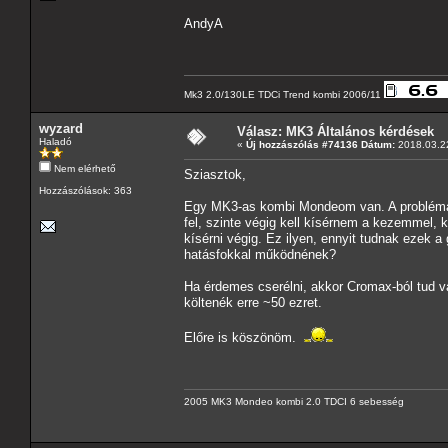
AndyA
Mk3 2.0/130LE TDCi Trend kombi 2006/11
wyzard
Válasz: MK3 Általános kérdések
Haladó
«
Új hozzászólás #74136 Dátum:
2018.03.22
Nem elérhető
Sziasztok,
Hozzászólások: 363
Egy MK3-as kombi Mondeom van. A problémám 
fel, szinte végig kell kísérnem a kezemmel, k
kísérni végig. Ez ilyen, ennyit tudnak ezek a
hatásfokkal működnének?
Ha érdemes cserélni, akkor Cromax-ból tud v
költenék erre ~50 ezret.
Előre is köszönöm.
2005 MK3 Mondeo kombi 2.0 TDCI 6 sebesség