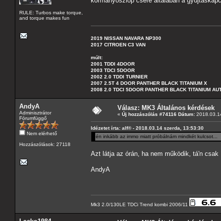
kormányoszlop csere általában a gyújtáskapcs
RULE: Turbos make torque,
and torque makes fun
2019 NISSAN NAVARA NP300
2017 CITROEN C3 VAN
múlt:
2001 TDDI 4DOOR
2003 TDCI 5DOOR
2002 2.0 TDDI TURNIER
2007 2.5T 4 DOOR PANTHER BLACK TITANIUM X
2008 2.0 TDCI 5DOOR PANTHER BLACK TITANIUM A
AndyA
Válasz: MK3 Általános kérdések
Adminisztrátor
«
Új hozzászólás #74116 Dátum:
2018.03.14
Fórumfüggő
Idézetet írta: alf® - 2018.03.14 szerda, 13:53:30
Nem elérhető
én inkább az immo miatt próbálnám mindkét kulcsot...
Hozzászólások: 27118
Azt látja az órán, ha nem működik, tá'n csak í
AndyA
Mk3 2.0/130LE TDCi Trend kombi 2006/11