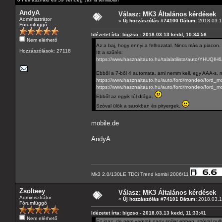
AndyA
Válasz: MK3 Általános kérdések
Adminisztrátor
«
Új hozzászólás #74100 Dátum:
2018.03.1
Fórumfüggő
Idézetet írta: bigzso - 2018.03.13 kedd, 10:34:58
Nem elérhető
Az a baj, hogy ennyi a felhozatal. Nincs más a piacon.
Hozzászólások: 27118
Itt a szűrés:
https://www.hasznaltauto.hu/talalatilist
Ebből a 7-ből 4 automata, ami nemm kell, egy AAA-s, m
https://www.hasznaltauto.hu/auto/ford/mondeo/ford
https://www.hasznaltauto.hu/auto/ford/mondeo/ford_
Ebből az egyik túl drága.
Szóval ülök a sarokban és pityergek.
mobile.de
AndyA
Mk3 2.0/130LE TDCi Trend kombi 2006/11
Zsolteey
Válasz: MK3 Általános kérdések
Adminisztrátor
«
Új hozzászólás #74101 Dátum:
2018.03.1
Fórumfüggő
Idézetet írta: bigzso - 2018.03.13 kedd, 11:33:41
Nem elérhető
Ez igaz, de nem vagyok nagy spíler ebben, szóval nul