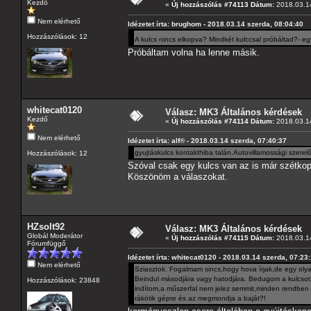
Kezdő
«
Új hozzászólás #74113 Dátum:
2018.03.14
Nem elérhető
Idézetet írta: brughom - 2018.03.14 szerda, 08:04:40
Hozzászólások: 12
A kulcs nincs elkopva? Mindkét kulccsal próbáltad?- egy 
Próbáltam volna ha lenne másik.
whitecat0120
Válasz: MK3 Általános kérdések
Kezdő
«
Új hozzászólás #74114 Dátum:
2018.03.14
Nem elérhető
Idézetet írta: alf® - 2018.03.14 szerda, 07:40:37
gyujtáskulcs kontakthiba talán.Autovillamossági szerel
Hozzászólások: 12
Szóval csak egy kulcs van az is már szétkop
Köszönöm a válaszokat.
HZsolt92
Válasz: MK3 Általános kérdések
Globál Moderátor
«
Új hozzászólás #74115 Dátum:
2018.03.14
Fórumfüggő
Idézetet írta: whitecat0120 - 2018.03.14 szerda, 07:23
Nem elérhető
Sziasztok. Fogalmam sincs,hogy hova írjak,de egy oly
Beindul másodjára vagy hatodjára. Bedugom a kulcsot,e
Hozzászólások: 23848
indítom,a műszerfal nem jelez semmit,minden rendben v
rákötik gépre és az megmondja a baját?!