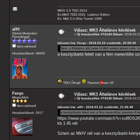
MKIV 2.0 TDCi 2014
Ex:MkIII TDDI 2001 Lalahun Editon
Ex: MkII 2.0 Ghia Turnier 1998
alf®
Válasz: MK3 Általános kérdések
Globál Moderátor
«
Új hozzászólás #74144 Dátum:
2018.03.22
Fórumfüggő
Idézetet írta: Ferqo - 2018.03.22 csütörtök, 20:58:39
Nem elérhető
Nem, a fűtésbox alól vette ki MkII amikor jártam nála, és
Hozzászólások: 48650
a kesztyűtartó felett van a fém merevítőre sz
TDCI Űrhajó
Titanium
S
max 18"
Ferqo
Válasz: MK3 Általános kérdések
Megszállott
«
Új hozzászólás #74145 Dátum:
2018.03.22
Nem elérhető
Idézetet írta: alf® - 2018.03.22 csütörtök, 21:06:48
a kesztyűtartó felett van a fém merevítőre szerelve.A k
Hozzászólások: 2817
https://www.youtube.com/watch?v=zul8OS2
kb 1:45 nél
Sztem az MkIV nél van a kesztyűtartó körny