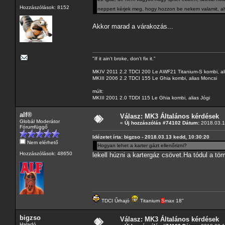
Hozzászólások: 8152
neppert kérjek meg, hogy hozzon be nekem valamit, a
Akkor marad a várakozás...
"If it ain't broke, don't fix it."
MKIV 2011 2.2 TDCI 200 Le AWF21 Titanium-S kombi, al
MKIII 2006 2.2 TDCI 155 Le Ghia kombi, alias Moncsi
múlt:
MKIII 2001 2.0 TDDI 115 Le Ghia kombi, alias Jógi
alf®
Válasz: MK3 Általános kérdések
Globál Moderátor
«
Új hozzászólás #74102 Dátum:
2018.03.1
Fórumfüggő
Idézetet írta: bigzso - 2018.03.13 kedd, 10:30:20
Nem elérhető
Hogyan lehet a karter gázt ellenőrizni?
Hozzászólások: 48650
lekell húzni a kartergáz csövet.Ha tódul a t
TDCI Űrhajó
Titanium
S
max 18"
bigzso
Válasz: MK3 Általános kérdések
Haladó