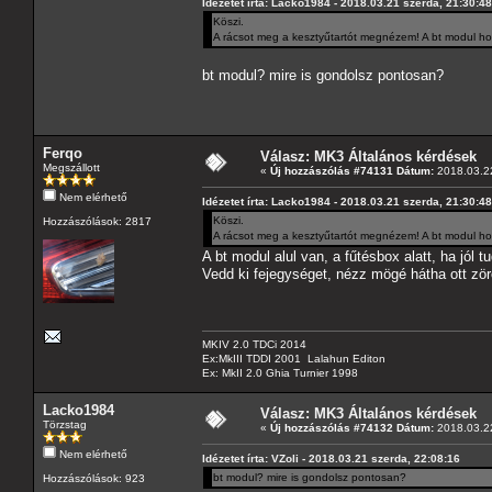
Idézetet írta: Lacko1984 - 2018.03.21 szerda, 21:30:48
Köszi.
A rácsot meg a kesztyűtartót megnézem! A bt modul h
bt modul? mire is gondolsz pontosan?
Ferqo
Válasz: MK3 Általános kérdések
Megszállott
«
Új hozzászólás #74131 Dátum:
2018.03.22
Nem elérhető
Idézetet írta: Lacko1984 - 2018.03.21 szerda, 21:30:48
Köszi.
Hozzászólások: 2817
A rácsot meg a kesztyűtartót megnézem! A bt modul h
A bt modul alul van, a fűtésbox alatt, ha jól
Vedd ki fejegységet, nézz mögé hátha ott zör
MKIV 2.0 TDCi 2014
Ex:MkIII TDDI 2001 Lalahun Editon
Ex: MkII 2.0 Ghia Turnier 1998
Lacko1984
Válasz: MK3 Általános kérdések
Törzstag
«
Új hozzászólás #74132 Dátum:
2018.03.22
Nem elérhető
Idézetet írta: VZoli - 2018.03.21 szerda, 22:08:16
bt modul? mire is gondolsz pontosan?
Hozzászólások: 923