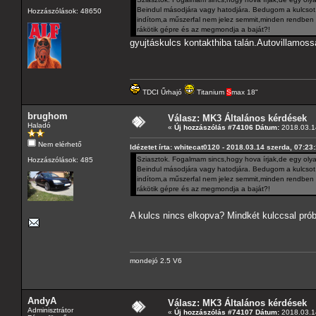
Beindul másodjára vagy hatodjára. Bedugom a kulcsot,e
Hozzászólások: 48650
indítom,a műszerfal nem jelez semmit,minden rendben v
rákötik gépre és az megmondja a baját?!
gyujtáskulcs kontakthiba talán.Autovillamoss
TDCI Űrhajó
Titanium
S
max 18"
brughom
Válasz: MK3 Általános kérdések
Haladó
«
Új hozzászólás #74106 Dátum:
2018.03.14
Nem elérhető
Idézetet írta: whitecat0120 - 2018.03.14 szerda, 07:23
Sziasztok. Fogalmam sincs,hogy hova írjak,de egy oly
Hozzászólások: 485
Beindul másodjára vagy hatodjára. Bedugom a kulcsot,e
indítom,a műszerfal nem jelez semmit,minden rendben v
rákötik gépre és az megmondja a baját?!
A kulcs nincs elkopva? Mindkét kulccsal próbá
mondejó 2.5 V6
AndyA
Válasz: MK3 Általános kérdések
Adminisztrátor
«
Új hozzászólás #74107 Dátum:
2018.03.14