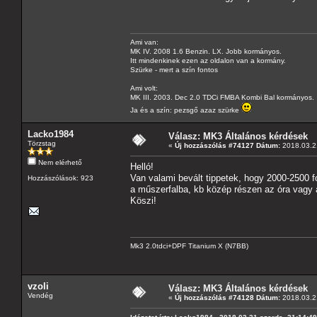
Ami van:
MK IV. 2008 1.6 Benzin. LX. Jobb kormányos.
Itt mindenkinek ezen az oldalon van a kormány.
Szürke - mert a szín fontos
Ami volt:
MK III. 2003. Dec 2.0 TDCi FMBA Kombi Bal kormányos.
Ja és a szín: pezsgő azaz szürke
Lacko1984
Válasz: MK3 Általános kérdések
Törzstag
«
Új hozzászólás #74127 Dátum:
2018.03.21
Nem elérhető
Helló!
Van valami bevált tippetek, hogy 2000-2500 f
Hozzászólások: 923
a műszerfalba, kb közép részen az óra vagy 
Köszi!
Mk3 2.0tdci+DPF Titanium X (N7BB)
vzoli
Válasz: MK3 Általános kérdések
Vendég
«
Új hozzászólás #74128 Dátum:
2018.03.21