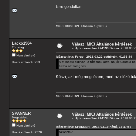
Erre gondoltam
Mk3 2.0tdci+DPF Titanium X (N7BB)
Lacko1984
Válasz: MK3 Általános kérdések
Törzstag
«
Új hozzászólás #74133 Dátum:
2018.03.22
Nem elérhető
Idézetet írta: Ferqo - 2018.03.22 csütörtök, 01:53:44
A bt modul alul van, a fűtésbox alatt, ha jól tudom a 
Hozzászólások: 923
hátha ott zörög vmi.
Köszi, azt még megnézem, mert az előző tula
Mk3 2.0tdci+DPF Titanium X (N7BB)
SPANNER
Válasz: MK3 Általános kérdések
Megszállott
«
Új hozzászólás #74134 Dátum:
2018.03.22
Nem elérhető
Idézetet írta: SPANNER - 2018.03.19 hétfő, 23:47:57
Sziasztok!
Hozzászólások: 2579