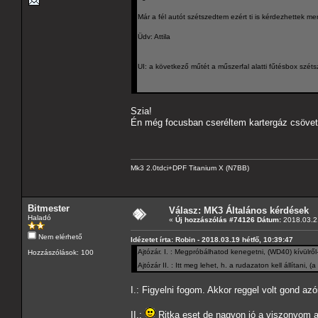
Már a fél autót szétszedtem ezért ti is kérdezhettek 
Üdv: Attila
UI: a következő műtét a műszerfal alatti fűtésbox széts
Szia!
Én még focusban cseréltem kartergáz csöve
Mk3 2.0tdci+DPF Titanium X (N7BB)
Bitmester
Válasz: MK3 Általános kérdések
Haladó
«
Új hozzászólás #74126 Dátum:
2018.03.21
Nem elérhető
Idézetet írta: Robin - 2018.03.19 hétfő, 10:39:47
Ajtózár. I. : Megpróbálhatod kenegetni, (WD40) kívülről-
Hozzászólások: 100
Ajtózár II. : Itt meg lehet, h. a rudazaton kell állítani
I.: Figyelni fogom. Akkor reggel volt gond az
II.:
Ritka eset de nagyon jó a viszonyom