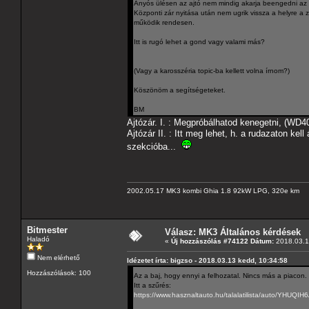
Anyós ülésen az ajtó nem mindig akarja beengedni az
Központi zár nyitása után nem ugrik vissza a helyre a zá
működik rendesen.
Itt is rugó lehet a gond vagy valami más?
(Vagy a karosszéria topic-ba kellett volna írnom?)
Köszönöm a segítségeteket.
BM
Ajtózár. I. : Megpróbálhatod kenegetni, (WD40)
Ajtózár II. : Itt meg lehet, h. a rudazaton kel
szekcióba...
2002.05.17 MK3 kombi Ghia 1.8 92kW LPG, 320e km
Bitmester
Válasz: MK3 Általános kérdések
Haladó
«
Új hozzászólás #74122 Dátum:
2018.03.19
Nem elérhető
Idézetet írta: bigzso - 2018.03.13 kedd, 10:34:58
Hozzászólások: 100
Az a baj, hogy ennyi a felhozatal. Nincs más a piacon.
Itt a szűrés:
https://www.hasznaltauto.hu/talalatilist