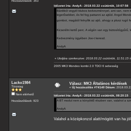
Hozzászólások: 363
Idézetet írta: AndyA - 2018.03.22 csütörtök, 10:07:58
Bárdiból vegyél klubos kedvezménnyel, ami van, nem ke
legerősebbet, és fel fog pattanni az ajtód. Angol Mon
gombot, magától felnyílik az ajtó, ahogy a plusz rugó f
Kicserélni kettő perc. A végén van egy biztosítógyűrű, l
Kedvezmény ügyében Joe-t keresd.
AndyA
«
Utoljára szerkesztve: 2018.03.22 csütörtök, 11:51:15 í
2005 MK3 Mondeo kombi 2.0 TDCI 6 sebesség
Lacko1984
Válasz: MK3 Általános kérdések
Törzstag
«
Új hozzászólás #74140 Dátum:
2018.03.22
Nem elérhető
Idézetet írta: AndyA - 2018.03.22 csütörtök, 08:20:15
A BT modul nem a könyöklő részben van, valahol a szivar
Hozzászólások: 923
AndyA
Valahol a középkonzol alatt/mögött van ha jó