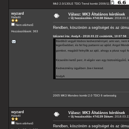
Mk3 2.0/130LE TDCi Trend kombi 2006/11
wyzard
Válasz: MK3 Általános kérdések
Haladó
«
Új hozzászólás #74138 Dátum:
2018.03.22
Nem elérhető
Rendben, köszönöm a segítséget és az útmu
Hozzászólások: 363
Idézetet írta: AndyA - 2018.03.22 csütörtök, 10:07:58
Bárdiból vegyél klubos kedvezménnyel, ami van, nem ke
legerősebbet, és fel fog pattanni az ajtód. Angol Mon
gombot, magától felnyílik az ajtó, ahogy a plusz rugó f
Kicserélni kettő perc. A végén van egy biztosítógyűrű, l
Kedvezmény ügyében Joe-t keresd.
AndyA
2005 MK3 Mondeo kombi 2.0 TDCI 6 sebesség
wyzard
Válasz: MK3 Általános kérdések
Haladó
«
Új hozzászólás #74139 Dátum:
2018.03.22
Nem elérhető
Rendben, köszönöm a segítséget és az útmutat