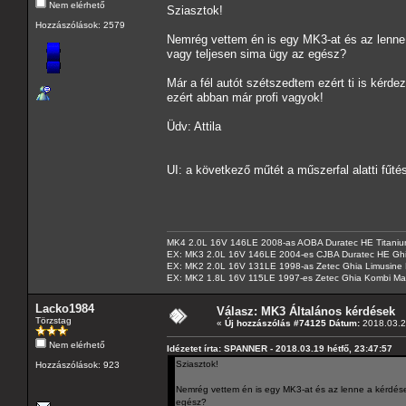
Nem elérhető
Sziasztok!
Hozzászólások: 2579
Nemrég vettem én is egy MK3-at és az lenne 
vagy teljesen sima ügy az egész?
Már a fél autót szétszedtem ezért ti is kérd
ezért abban már profi vagyok!
Üdv: Attila
UI: a következő műtét a műszerfal alatti fűté
MK4 2.0L 16V 146LE 2008-as AOBA Duratec HE Titanium
EX: MK3 2.0L 16V 146LE 2004-es CJBA Duratec HE Gh
EX: MK2 2.0L 16V 131LE 1998-as Zetec Ghia Limusine 
EX: MK2 1.8L 16V 115LE 1997-es Zetec Ghia Kombi Ma
Lacko1984
Válasz: MK3 Általános kérdések
Törzstag
«
Új hozzászólás #74125 Dátum:
2018.03.2
Nem elérhető
Idézetet írta: SPANNER - 2018.03.19 hétfő, 23:47:57
Sziasztok!
Hozzászólások: 923
Nemrég vettem én is egy MK3-at és az lenne a kérdésem
egész?