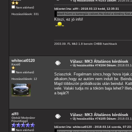
«
Új hozzászólás #74103 Dátum:
2018.03.1
Nem elérhető
Idézetet írta: alf® - 2018.03.13 kedd, 12:35:31
lekell húzni a kartergáz csövet.Ha tódul a tömény füst
Hozzászólások: 331
Köszi, ez jó infó!
2003.09. FL Mk3 1.8 benzin CHBB hatchback
whitecat0120
Válasz: MK3 Általános kérdések
Kezdő
«
Új hozzászólás #74104 Dátum:
2018.03.14
Nem elérhető
Sziasztok. Fogalmam sincs,hogy hova írjak,
alkalom,hogy az autóm nem indult be. Beindu
Hozzászólások: 12
Majd többszöri próbálkozás után beindul. Ka
vele. Valaki tudja mi a tököm baja lehet? Il
a baját?!
alf®
Válasz: MK3 Általános kérdések
Globál Moderátor
«
Új hozzászólás #74105 Dátum:
2018.03.14
Fórumfüggő
Idézetet írta: whitecat0120 - 2018.03.14 szerda, 07:23
Nem elérhető
Sziasztok. Fogalmam sincs,hogy hova írjak,de egy oly