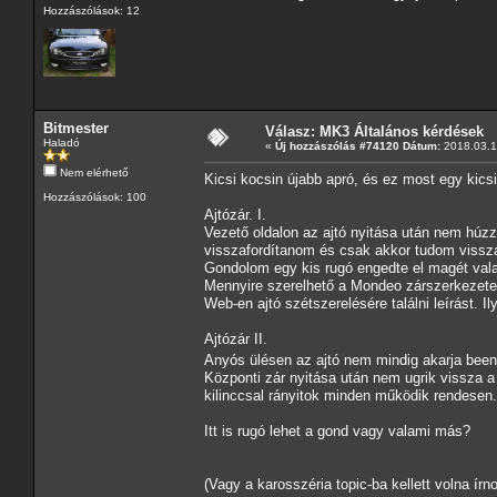
Hozzászólások: 12
Bitmester
Válasz: MK3 Általános kérdések
Haladó
«
Új hozzászólás #74120 Dátum:
2018.03.19
Nem elérhető
Kicsi kocsin újabb apró, és ez most egy kics
Hozzászólások: 100
Ajtózár. I.
Vezető oldalon az ajtó nyitása után nem húzza
visszafordítanom és csak akkor tudom vissza
Gondolom egy kis rugó engedte el magét vala
Mennyire szerelhető a Mondeo zárszerkezet
Web-en ajtó szétszerelésére találni leírást. I
Ajtózár II.
Anyós ülésen az ajtó nem mindig akarja been
Központi zár nyitása után nem ugrik vissza a h
kilinccsal rányitok minden működik rendesen.
Itt is rugó lehet a gond vagy valami más?
(Vagy a karosszéria topic-ba kellett volna ír