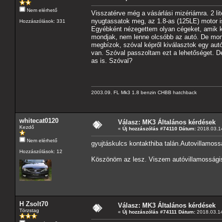
Nem elérhető
Visszatérve még a vásárlási mizériámra. 2 lit
nyugtassatok meg, az 1.8-as (125LE) motor i
Hozzászólások: 331
Egyébként nézegettem olyan cégeket, amik kif
mondjak, nem lenne olcsóbb az autó. De mo
megbízok, szóval képről kiválasztok egy autó
van. Szóval passzoltam ezt a lehetőséget. D
as is. Szóval?
2003.09. FL Mk3 1.8 benzin CHBB hatchback
whitecat0120
Válasz: MK3 Általános kérdések
Kezdő
«
Új hozzászólás #74110 Dátum:
2018.03.14
Nem elérhető
gyujtáskulcs kontakthiba talán.Autovillamoss
Hozzászólások: 12
Köszönöm az lesz. Viszem autóvillamossági
H Zsolt70
Válasz: MK3 Általános kérdések
Törzstag
«
Új hozzászólás #74111 Dátum:
2018.03.14