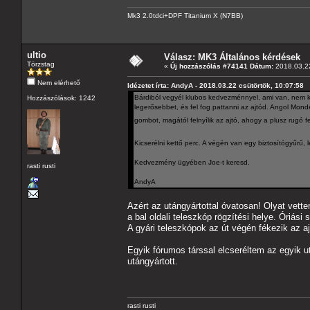
Mk3 2.0tdci+DPF Titanium X (N7BB)
ultio
Válasz: MK3 Általános kérdések
Törzstag
«
Új hozzászólás #74141 Dátum:
2018.03.22
Nem elérhető
Idézetet írta: AndyA - 2018.03.22 csütörtök, 10:07:58
Bárdiból vegyél klubos kedvezménnyel, ami van, nem ke
Hozzászólások: 1242
legerősebbet, és fel fog pattanni az ajtód. Angol Mon
gombot, magától felnyílik az ajtó, ahogy a plusz rugó f
Kicserélni kettő perc. A végén van egy biztosítógyűrű, l
Kedvezmény ügyében Joe-t keresd.
rasti rusti
AndyA
Azért az utángyártottal óvatosan! Olyat vettem
a bal oldali teleszkóp rögzítési helye. Óriási
A gyári teleszkópok az út végén fékezik az aj
Egyik fórumos társsal elcseréltem az egyik ut
utángyártott.
rasti rusti