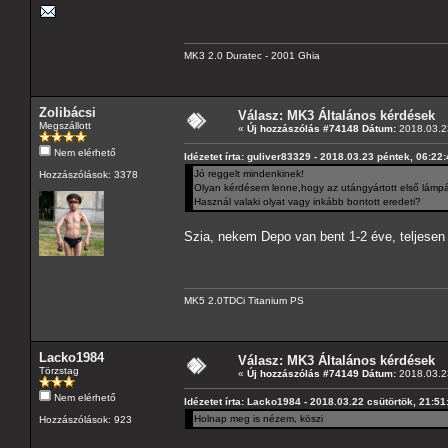
MK3 2.0 Duratec - 2001 Ghia
Zolibácsi
Válasz: MK3 Általános kérdések
Megszállott
«
Új hozzászólás #74148 Dátum:
2018.03.23
Nem elérhető
Idézetet írta: guliver83329 - 2018.03.23 péntek, 06:22
Jó reggelt mindenkinek!
Hozzászólások: 3378
Olyan kérdésem lenne,hogy az utángyártott első lámp
Használ valaki olyat vagy inkább bontott eredeti?
Szia, nekem Depo van bent 1-2 éve, teljesen 
MK5 2.0TDCi Titanium PS
Lacko1984
Válasz: MK3 Általános kérdések
Törzstag
«
Új hozzászólás #74149 Dátum:
2018.03.23
Nem elérhető
Idézetet írta: Lacko1984 - 2018.03.22 csütörtök, 21:51
Holnap meg is nézem, köszi
Hozzászólások: 923