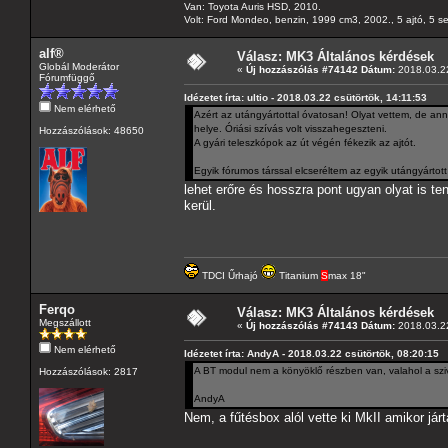
Van: Toyota Auris HSD, 2010.
Volt: Ford Mondeo, benzin, 1999 cm3, 2002., 5 ajtó, 5 s
alf®
Válasz: MK3 Általános kérdések
Globál Moderátor
«
Új hozzászólás #74142 Dátum:
2018.03.22
Fórumfüggő
Idézetet írta: ultio - 2018.03.22 csütörtök, 14:11:53
Nem elérhető
Azért az utángyártottal óvatosan! Olyat vettem, de annyir
helye. Óriási szívás volt visszahegeszteni.
Hozzászólások: 48650
A gyári teleszkópok az út végén fékezik az ajtót.
Egyik fórumos társsal elcseréltem az egyik utángyártott
lehet erőre és hosszra pont ugyan olyat is t
kerül.
TDCI Űrhajó
Titanium
S
max 18"
Ferqo
Válasz: MK3 Általános kérdések
Megszállott
«
Új hozzászólás #74143 Dátum:
2018.03.22
Nem elérhető
Idézetet írta: AndyA - 2018.03.22 csütörtök, 08:20:15
A BT modul nem a könyöklő részben van, valahol a szivar
Hozzászólások: 2817
AndyA
Nem, a fűtésbox alól vette ki MkII amikor járt