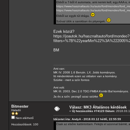
Ebből a 7-ből 4 automata, ami nemm kell, egy AAA-s, m
https://www.hasznaltauto.hu/auto/ford/mondeo/ford
https://www.hasznaltauto.hu/auto/ford/mondeo/ford_
Ebből az egyik túl drága.
Szóval ülök a sarokban és pityergek.
Ezek közül?
https://joautok.hu/hasznaltauto/ford/mondeo?
filters=%7B%22yearMin%22%3A%222005
BM
Ami van:
MK IV. 2008 1.6 Benzin. LX. Jobb kormányos.
Itt mindenkinek ezen az oldalon van a kormány.
Szürke - mert a szín fontos
Ami volt:
MK III. 2003. Dec 2.0 TDCi FMBA Kombi Bal kormányos.
Ja és a szín: pezsgő azaz szürke
Bitmester
Válasz: MK3 Általános kérdések
Haladó
«
Új hozzászólás #74123 Dátum:
2018.03.19
Nem elérhető
Idézetet írta: AndyA - 2018.03.12 hétfő, 22:55:59
Csak az elsőre kattintottam. Felejts el azonnal bármit, 
Hozzászólások: 100