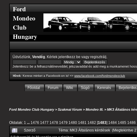
Ford
Mondeo
Club
Hungary
Üdvözlünk,
Vendég
. Kérlek
jelentkezz be
vagy
regisztrálj
.
Jelentkezz be a felhasználóneveddel, jelszavaddal és add meg a munkamenet hoss
Hírek
: Keress minket a Facebook-on is! =>
www.facebook.com/fordmondeoclub
Főoldal
Forum
Wiki
Súgó
Keresés
Bejelentke
Ford Mondeo Club Hungary
>
Szakmai fórum
>
Mondeo III.
>
MK3 Általános kér
Oldalak:
1
...
1476
1477
1478
1479
1480
1481
1482
[
1483
]
1484
1485
1486
Szerző
Téma: MK3 Általános kérdések (Megtekintve 
0 Felhasználó és 59 vendég van a témában