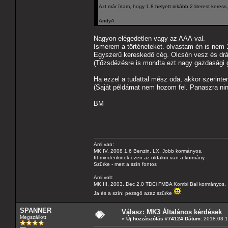
Azt már írtam, hogy 1.8 helyett inkább 2 literest keres
AndyA
Nagyon elégedetlen vagy az AAA-val.
Ismerem a történeteket. olvastam én is nem 1
Egyszerű kereskedő cég. Olcsón vesz és dr
(Tőzsdézésre is mondta ezt nagy gazdasági g
Ha ezzel a tudattal mész oda, akkor szerintem 
(Saját példámat nem hozom fel. Panaszra ni
BM
Ami van:
MK IV. 2008 1.6 Benzin. LX. Jobb kormányos.
Itt mindenkinek ezen az oldalon van a kormány.
Szürke - mert a szín fontos
Ami volt:
MK III. 2003. Dec 2.0 TDCi FMBA Kombi Bal kormányos.
Ja és a szín: pezsgő azaz szürke
SPANNER
Válasz: MK3 Általános kérdések
Megszállott
«
Új hozzászólás #74124 Dátum:
2018.03.19