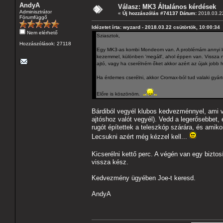
AndyA
Válasz: MK3 Általános kérdések
Adminisztrátor
«
Új hozzászólás #74137 Dátum:
2018.03.22
Fórumfüggő
Idézetet írta: wyzard - 2018.03.22 csütörtök, 10:00:34
Nem elérhető
Sziasztok,
Hozzászólások: 27118
Egy MK3-as kombi Mondeom van. A problémám annyi lenn
kezemmel, különben 'megáll', ahol éppen van. Vissza ne
ajtó, vagy ha cserélném őket akkor azért az újak job
Ha érdemes cserélni, akkor Cromax-ból tud valaki gyárt
Előre is köszönöm.
Bárdiból vegyél klubos kedvezménnyel, ami va
ajtóshoz valót vegyél). Vedd a legerősebbet, 
rugót építettek a teleszkóp szárára, és amik
Lecsukni azért még kézzel kell...
Kicserélni kettő perc. A végén van egy biztosí
vissza kész.
Kedvezmény ügyében Joe-t keresd.
AndyA