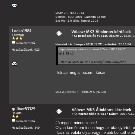
MKIV 2.0 TDCi 2014
Ex:MkIII TDDI 2001 Lalahun Editon
Ex: MkII 2.0 Ghia Turnier 1998
Lacko1984
Válasz: MK3 Általános kérdések
Törzstag
«
Új hozzászólás #74146 Dátum:
2018.03.22
Nem elérhető
Idézetet írta: Ferqo - 2018.03.22 csütörtök, 21:14:04
https://www.youtube.com/watch?v=zul8OS2KkT4
Hozzászólások: 923
kb 1:45 nél
Sztem az MkIV nél van a kesztyűtartó környékén.
Holnap meg is nézem, köszi
Mk3 2.0tdci+DPF Titanium X (N7BB)
guliver83329
Válasz: MK3 Általános kérdések
Haladó
«
Új hozzászólás #74147 Dátum:
2018.03.23
Nem elérhető
Jó reggelt mindenkinek!
Olyan kérdésem lenne,hogy az utángyártott 
Hozzászólások: 349
Használ valaki olyat vagy inkább bontott ered