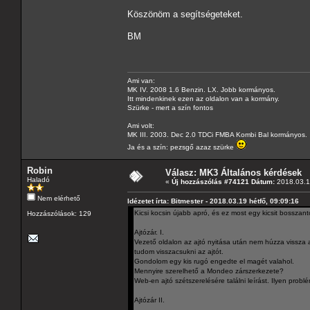
Köszönöm a segítségeteket.
BM
Ami van:
MK IV. 2008 1.6 Benzin. LX. Jobb kormányos.
Itt mindenkinek ezen az oldalon van a kormány.
Szürke - mert a szín fontos
Ami volt:
MK III. 2003. Dec 2.0 TDCi FMBA Kombi Bal kormányos.
Ja és a szín: pezsgő azaz szürke
Robin
Válasz: MK3 Általános kérdések
Haladó
«
Új hozzászólás #74121 Dátum:
2018.03.19
Nem elérhető
Idézetet írta: Bitmester - 2018.03.19 hétfő, 09:09:16
Kicsi kocsin újabb apró, és ez most egy kicsit bosszan
Hozzászólások: 129
Ajtózár. I.
Vezető oldalon az ajtó nyitása után nem húzza vissza az
tudom visszacsukni az ajtót.
Gondolom egy kis rugó engedte el magét valahol.
Mennyire szerelhető a Mondeo zárszerkezete?
Web-en ajtó szétszerelésére találni leírást. Ilyen probl
Ajtózár II.