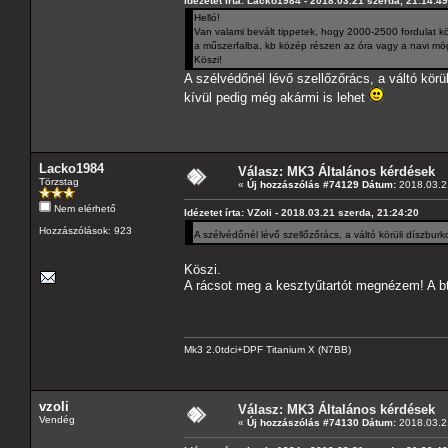
Idézetet írta: Lacko1984 - 2018.03.21 szerda, 21:14:49
Helló!
Van valami bevált tippetek, hogy 2000-2500 fordulat kö
a műszerfalba, kb közép részen az óra vagy a navi mö
Köszi!
A szélvédőnél lévő szellőzőrács, a váltó kör
kívül pedig még akármi is lehet
Lacko1984
Válasz: MK3 Általános kérdések
Törzstag
«
Új hozzászólás #74129 Dátum:
2018.03.21
Nem elérhető
Idézetet írta: VZoli - 2018.03.21 szerda, 21:24:20
Hozzászólások: 923
A szélvédőnél lévő szellőzőrács, a váltó körüli díszbu
Köszi.
A rácsot meg a kesztyűtartót megnézem! A b
Mk3 2.0tdci+DPF Titanium X (N7BB)
vzoli
Válasz: MK3 Általános kérdések
Vendég
«
Új hozzászólás #74130 Dátum:
2018.03.21