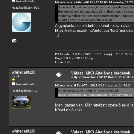
Nem elérhető
Idézetet írta: whitecat0120 - 2018.03.14 szerda, 07:23
Sziasztok. Fogalmam sincs,hogy hova írjak,de egy oly
Hozzászólások: 602
Beindul másodjára vagy hatodjára. Bedugom a kulcsot,e
indítom,a műszerfal nem jelez semmit,minden rendben v
rákötik gépre és az megmondja a baját?!
A gyújtáskapcsoló betétje lehet rossz nálad.
https://alkatreszek.hu/autotipus/ford/mond
_1
EX Mondeo 2.0 Tdci 2005 1 3 5 └-┼┼┤ 2 4 6 340+
Kuga 2.0 Tdci 2011 163 hp
Focus 1.4b
whitecat0120
Válasz: MK3 Általános kérdések
Kezdő
«
Új hozzászólás #74112 Dátum:
2018.03.14
Nem elérhető
Idézetet írta: H Zsolt70 - 2018.03.14 szerda, 14:50:24
A gyújtáskapcsoló betétje lehet rossz nálad.
Hozzászólások: 12
https://alkatreszek.hu/autotipus/ford/mondeo/mondeo
Igen igazad van. Már ránézett szerelő és ő i
Köszi a választ.
whitecat0120
Válasz: MK3 Általános kérdések