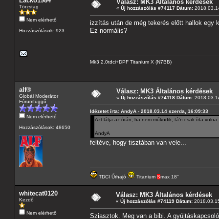
Lacko1984
Válasz: MK3 Általános kérdések
Törzstag
«
Új hozzászólás #74117 Dátum:
2018.03.14
Nem elérhető
izzítás után de még tekerés előtt hallok egy k
Ez normális?
Hozzászólások: 923
Mk3 2.0tdci+DPF Titanium X (N7BB)
alf®
Válasz: MK3 Általános kérdések
Globál Moderátor
«
Új hozzászólás #74118 Dátum:
2018.03.14
Fórumfüggő
Idézetet írta: AndyA - 2018.03.14 szerda, 16:09:33
Nem elérhető
Azt látja az órán, ha nem működik, tá'n csak írta volna.
Hozzászólások: 48650
AndyA
feltéve, hogy tisztában van vele...
TDCI Űrhajó
Titanium
S
max 18"
whitecat0120
Válasz: MK3 Általános kérdések
Kezdő
«
Új hozzászólás #74119 Dátum:
2018.03.15
Nem elérhető
Sziasztok. Meg van a bibi. A gyújtáskapcsoló